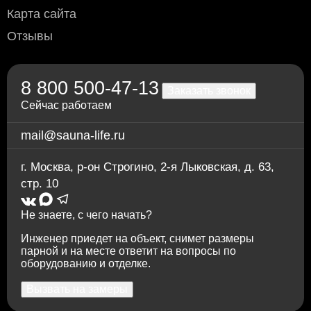
Переводом по счёту: для физлиц — через любой
Карта сайта
банк; для юрлиц и ИП — без НДС, по
предварительной заявке.
Отзывы
Через приложение Сбербанк онлайн
Переводом на карту Сбербанка
По счету в отделении любого банка
8 800 500-47-13
Заказать звонок
Сейчас работаем
mail@sauna-life.ru
1.416
г. Москва
,
р-он Строгино, 2-я Лыковская, д. 63,
Полок термоабаш, узкий, 26х42х2400 мм.
стр. 10
Не знаете, с чего начать?
Инженер приедет на объект, снимет размеры
парной и на месте ответит на вопросы по
оборудованию и отделке.
Вызвать на замеры