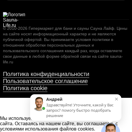
1.593
© 2010-2026
Полок термоабаш, узкий, 26х42х2700 мм.
Гипермаркет для бани и сауны Сауна Лайф
.
Цены
на сайте носят информационный характер и не являются
публичной офертой. Вы принимаете условия
политики в
отношении обработки персональных данных
и
пользовательского соглашения
каждый раз, когда оставляете
свои данные в любой форме обратной связи на сайте sauna-
life.ru
Политика конфиденциальности
Пользовательское соглашение
Политика cookie
×
Андрей
Здравствуйте! Уточните, какой у Вас
1.770
запрос? помогу быстро подобрать
решение
Полок термоабаш, узкий, 26х42х3000 мм.
Мы используем файлы cookies
для улучшения работы
сайта. Оставаясь на нашем сайте, вы соглашаетесь с
условиями использования файлов cookies.