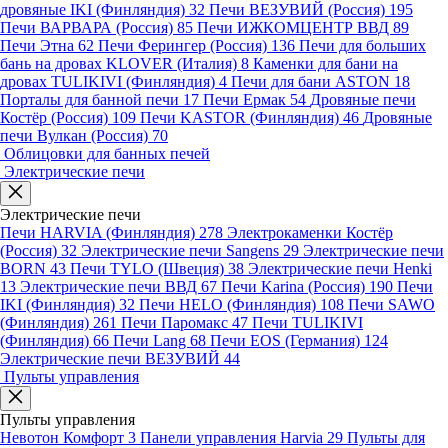
дровяные IKI (Финляндия)
32
Печи ВЕЗУВИЙ (Россия)
195
Печи ВАРВАРА (Россия)
85
Печи ИЖКОМЦЕНТР ВВД
89
Печи Этна
62
Печи Ферингер (Россия)
136
Печи для больших
бань на дровах KLOVER (Италия)
8
Каменки для бани на
дровах TULIKIVI (Финляндия)
4
Печи для бани ASTON
18
Порталы для банной печи
17
Печи Ермак
54
Дровяные печи
Костёр (Россия)
109
Печи KASTOR (Финляндия)
46
Дровяные
печи Вулкан (Россия)
70
Облицовки для банных печей
Электрические печи
Электрические печи
Печи HARVIA (Финляндия)
278
Электрокаменки Костёр
(Россия)
32
Электрические печи Sangens
29
Электрические печи
BORN
43
Печи TYLO (Швеция)
38
Электрические печи Henki
13
Электрические печи ВВД
67
Печи Karina (Россия)
190
Печи
IKI (Финляндия)
32
Печи HELO (Финляндия)
108
Печи SAWO
(Финляндия)
261
Печи Паромакс
47
Печи TULIKIVI
(Финляндия)
66
Печи Lang
68
Печи EOS (Германия)
124
Электрические печи ВЕЗУВИЙ
44
Пульты управления
Пульты управления
Невотон Комфорт
3
Панели управления Harvia
29
Пульты для