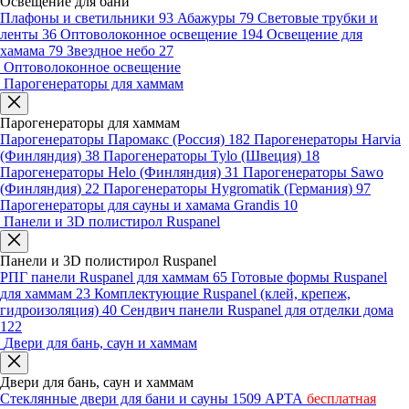
Освещение для бани
Плафоны и светильники
93
Абажуры
79
Световые трубки и
ленты
36
Оптоволоконное освещение
194
Освещение для
хамама
79
Звездное небо
27
Оптоволоконное освещение
Парогенераторы для хаммам
Парогенераторы для хаммам
Парогенераторы Паромакс (Россия)
182
Парогенераторы Harvia
(Финляндия)
38
Парогенераторы Tylo (Швеция)
18
Парогенераторы Helo (Финляндия)
31
Парогенераторы Sawo
(Финляндия)
22
Парогенераторы Hygromatik (Германия)
97
Парогенераторы для сауны и хамама Grandis
10
Панели и 3D полистирол Ruspanel
Панели и 3D полистирол Ruspanel
РПГ панели Ruspanel для хаммам
65
Готовые формы Ruspanel
для хаммам
23
Комплектующие Ruspanel (клей, крепеж,
гидроизоляция)
40
Сендвич панели Ruspanel для отделки дома
122
Двери для бань, саун и хаммам
Двери для бань, саун и хаммам
Стеклянные двери для бани и сауны
1509
АРТА
бесплатная