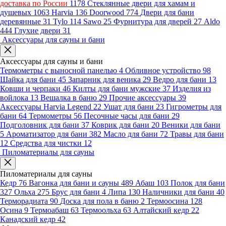
доставка по России
1178
Стеклянные двери для хамам и
душевых
1063
Harvia
136
Doorwood
774
Двери для бани
деревянные
31
Tylo
114
Sawo
25
Фурнитура для дверей
27
Aldo
444
Глухие двери
31
Аксессуары для сауны и бани
Аксессуары для сауны и бани
Термометры с выносной панелью
4
Обливное устройство
98
Шайка для бани
45
Запарник для веника
29
Ведро для бани
13
Ковши и черпаки
46
Килты для бани мужские
37
Изделия из
войлока
13
Вешалка в баню
29
Прочие аксессуары
39
Аксессуары Harvia Legend
22
Ушат для бани
23
Гигрометры для
бани
64
Термометры
56
Песочные часы для бани
29
Подголовник для бани
37
Коврик для бани
20
Веники для бани
5
Ароматизатор для бани
382
Масло для бани
72
Травы для бани
12
Средства для чистки
12
Пиломатериалы для сауны
Пиломатериалы для сауны
Кедр
76
Вагонка для бани и сауны
489
Абаш
103
Полок для бани
327
Ольха
275
Брус для бани
4
Липа
130
Наличники для бани
40
Терморадиата
90
Доска для пола в баню
2
Термоосина
128
Осина
9
Термоабаш
63
Термоольха
63
Алтайский кедр
22
Канадский кедр
42