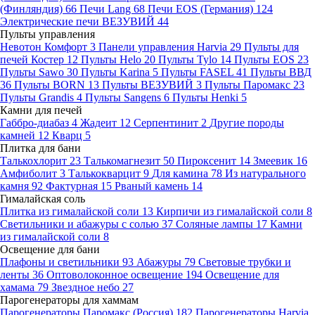
(Финляндия)
66
Печи Lang
68
Печи EOS (Германия)
124
Электрические печи ВЕЗУВИЙ
44
Пульты управления
Невотон Комфорт
3
Панели управления Harvia
29
Пульты для
печей Костер
12
Пульты Helo
20
Пульты Tylo
14
Пульты EOS
23
Пульты Sawo
30
Пульты Karina
5
Пульты FASEL
41
Пульты ВВД
36
Пульты BORN
13
Пульты ВЕЗУВИЙ
3
Пульты Паромакс
23
Пульты Grandis
4
Пульты Sangens
6
Пульты Henki
5
Камни для печей
Габбро-диабаз
4
Жадеит
12
Серпентинит
2
Другие породы
камней
12
Кварц
5
Плитка для бани
Талькохлорит
23
Талькомагнезит
50
Пироксенит
14
Змеевик
16
Амфиболит
3
Талькокварцит
9
Для камина
78
Из натурального
камня
92
Фактурная
15
Рваный камень
14
Гималайская соль
Плитка из гималайской соли
13
Кирпичи из гималайской соли
8
Светильники и абажуры с солью
37
Соляные лампы
17
Камни
из гималайской соли
8
Освещение для бани
Плафоны и светильники
93
Абажуры
79
Световые трубки и
ленты
36
Оптоволоконное освещение
194
Освещение для
хамама
79
Звездное небо
27
Парогенераторы для хаммам
Парогенераторы Паромакс (Россия)
182
Парогенераторы Harvia