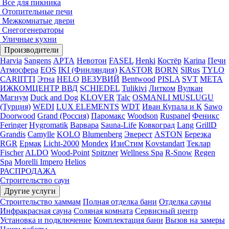
Все для пикника
Отопительные печи
Межкомнатые двери
Снегогенераторы
Уличные кухни
Производители
Harvia
Sangens
АРТА
Невотон
FASEL
Henki
Костёр
Karina
Печи
Атмосфера
EOS
IKI (Финляндия)
KASTOR
BORN
SlRus
TYLO
CARIITTI
Этна
HELO
ВЕЗУВИЙ
Bentwood
PISLA
SVT
МЕТА
ИЖКОМЦЕНТР ВВД
SCHIEDEL
Tulikivi
Литком
Вулкан
Магнум
Duck and Dog
KLOVER
Talc
OSMANLI MUSLUGU
(Турция)
WEDI
LUX ELEMENTS
WDT
Иван Купала и К
Sawo
Doorwood
Grand (Россия)
Паромакс
Woodson
Ruspanel
Феникс
Feringer
Hygromatik
Варвара
Sauna-Life
Ковкоград
Lang
GrillD
Grandis
Camylle
KOLO
Blumenberg
Эверест
ASTON
Березка
RGR
Ермак
Licht-2000
Mondex
ИзиСтим
Kovstandart
Теклар
Fischer
ALDO
Wood-Point
Spitzner
Wellness Spa
R-Snow
Regen
Spa
Morelli Impero
Helios
РАСПРОДАЖА
Строительство саун
Другие услуги
Строительство хаммам
Полная отделка бани
Отделка сауны
Инфракрасная сауна
Соляная комната
Сервисный центр
Установка и подключение
Комплектация бани
Вызов на замеры