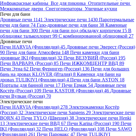
Инфракрасные кабины
Все для пикника
Отопительные печи
Межкомнатые двери
Снегогенераторы
Уличные кухни
Печи для бани
Дровяные печи
1141
Электрические печи
1430
Паротермальные
печи для бани
74
Газо-дровяные печи для бани
38
Каменные
печи для бани
300
Печи для бани под обкладку кирпичом
15
В
облицовке талькохлорит
99
С комбинированной облицовкой
27
Дровяные печи
Печи HARVIA (Финляндия)
45
Дровяные печи Эверест (Россия)
90
Печи для бани Атмосфера
148
Печи каменки для бани
дровяные IKI (Финляндия)
32
Печи ВЕЗУВИЙ (Россия)
195
Печи ВАРВАРА (Россия)
85
Печи ИЖКОМЦЕНТР ВВД
89
Печи Этна
62
Печи Ферингер (Россия)
136
Печи для больших
бань на дровах KLOVER (Италия)
8
Каменки для бани на
дровах TULIKIVI (Финляндия)
4
Печи для бани ASTON
18
Порталы для банной печи
17
Печи Ермак
54
Дровяные печи
Костёр (Россия)
109
Печи KASTOR (Финляндия)
46
Дровяные
печи Вулкан (Россия)
70
Электрические печи
Печи HARVIA (Финляндия)
278
Электрокаменки Костёр
(Россия)
32
Электрические печи Sangens
29
Электрические печи
BORN
43
Печи TYLO (Швеция)
38
Электрические печи Henki
13
Электрические печи ВВД
67
Печи Karina (Россия)
190
Печи
IKI (Финляндия)
32
Печи HELO (Финляндия)
108
Печи SAWO
(Финляндия)
261
Печи Паромакс
47
Печи TULIKIVI