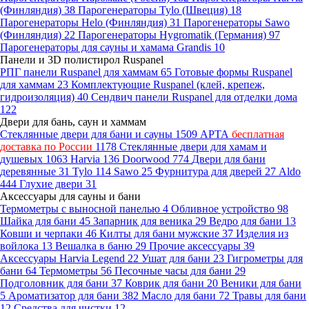
(Финляндия)
38
Парогенераторы Tylo (Швеция)
18
Парогенераторы Helo (Финляндия)
31
Парогенераторы Sawo
(Финляндия)
22
Парогенераторы Hygromatik (Германия)
97
Парогенераторы для сауны и хамама Grandis
10
Панели и 3D полистирол Ruspanel
РПГ панели Ruspanel для хаммам
65
Готовые формы Ruspanel
для хаммам
23
Комплектующие Ruspanel (клей, крепеж,
гидроизоляция)
40
Сендвич панели Ruspanel для отделки дома
122
Двери для бань, саун и хаммам
Стеклянные двери для бани и сауны
1509
АРТА
бесплатная
доставка по России
1178
Стеклянные двери для хамам и
душевых
1063
Harvia
136
Doorwood
774
Двери для бани
деревянные
31
Tylo
114
Sawo
25
Фурнитура для дверей
27
Aldo
444
Глухие двери
31
Аксессуары для сауны и бани
Термометры с выносной панелью
4
Обливное устройство
98
Шайка для бани
45
Запарник для веника
29
Ведро для бани
13
Ковши и черпаки
46
Килты для бани мужские
37
Изделия из
войлока
13
Вешалка в баню
29
Прочие аксессуары
39
Аксессуары Harvia Legend
22
Ушат для бани
23
Гигрометры для
бани
64
Термометры
56
Песочные часы для бани
29
Подголовник для бани
37
Коврик для бани
20
Веники для бани
5
Ароматизатор для бани
382
Масло для бани
72
Травы для бани
12
Средства для чистки
12