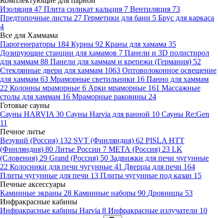
Комплектующие для парной
Изоляция
47
Плита силикат кальция
7
Вентиляция
73
Предтопочные листы
27
Герметики для бани
5
Брус для каркаса
4
Все для Хаммама
Парогенераторы
184
Курны
92
Краны для хамама
35
Дозирующие станции для хамамов
7
Панели и 3D полистирол
для хаммам
88
Панели для хаммам и крепежи (Германия)
52
Стеклянные двери для хаммам
1063
Оптоволоконное освещение
для хаммам
63
Мраморные светильники
16
Панно для хаммам
22
Колонны мраморные
6
Арки мраморные
161
Массажные
столы для хаммам
16
Мраморные раковины
24
Готовые сауны
Сауны HARVIA
30
Сауны Harvia для ванной
10
Сауны Re:Gen
11
Печное литье
Везувий (Россия)
132
SVT (Финляндия)
62
PISLA HTT
(Финляндия)
80
Литье России
7
МЕТА (Россия)
23
LK
(Словения)
29
Grand (Россия)
50
Задвижки для печи чугунные
22
Колосники для печи чугунные
41
Дверцы для печи
164
Плиты чугунные для печи
13
Плиты чугунные под казан
15
Печные аксессуары
Каминные экраны
28
Каминные наборы
90
Дровницы
53
Инфракрасные кабины
Инфракрасные кабины Harvia
8
Инфракрасные излучатели
10