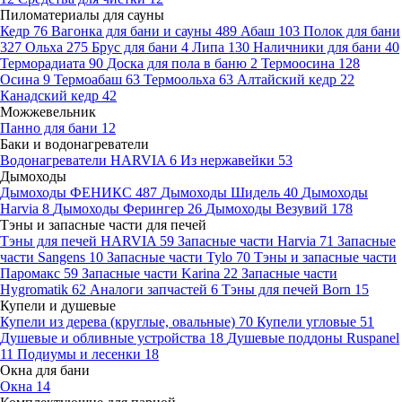
Пиломатериалы для сауны
Кедр
76
Вагонка для бани и сауны
489
Абаш
103
Полок для бани
327
Ольха
275
Брус для бани
4
Липа
130
Наличники для бани
40
Терморадиата
90
Доска для пола в баню
2
Термоосина
128
Осина
9
Термоабаш
63
Термоольха
63
Алтайский кедр
22
Канадский кедр
42
Можжевельник
Панно для бани
12
Баки и водонагреватели
Водонагреватели HARVIA
6
Из нержавейки
53
Дымоходы
Дымоходы ФЕНИКС
487
Дымоходы Шидель
40
Дымоходы
Harvia
8
Дымоходы Ферингер
26
Дымоходы Везувий
178
Тэны и запасные части для печей
Тэны для печей HARVIA
59
Запасные части Harvia
71
Запасные
части Sangens
10
Запасные части Tylo
70
Тэны и запасные части
Паромакс
59
Запасные части Karina
22
Запасные части
Hygromatik
62
Аналоги запчастей
6
Тэны для печей Born
15
Купели и душевые
Купели из дерева (круглые, овальные)
70
Купели угловые
51
Душевые и обливные устройства
18
Душевые поддоны Ruspanel
11
Подиумы и лесенки
18
Окна для бани
Окна
14