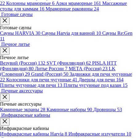
22
Колонны мраморные
6
Арки мраморные
161
Массажные
столы для хаммам
16
Мраморные раковины
24
Готовые сауны
Готовые сауны
Сауны HARVIA
30
Сауны Harvia для ванной
10
Сауны Re:Gen
11
Печное литье
Печное литье
Везувий (Россия)
132
SVT (Финляндия)
62
PISLA HTT
(Финляндия)
80
Литье России
7
МЕТА (Россия)
23
LK
(Словения)
29
Grand (Россия)
50
Задвижки для печи чугунные
22
Колосники для печи чугунные
41
Дверцы для печи
164
Плиты чугунные для печи
13
Плиты чугунные под казан
15
Печные аксессуары
Печные аксессуары
Каминные экраны
28
Каминные наборы
90
Дровницы
53
Инфракрасные кабины
Инфракрасные кабины
Инфракрасные кабины Harvia
8
Инфракрасные излучатели
10