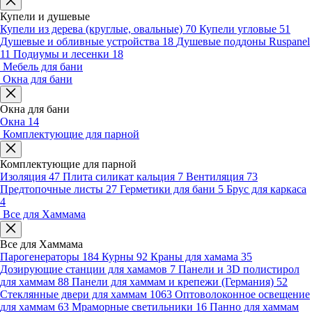
Купели и душевые
Купели из дерева (круглые, овальные)
70
Купели угловые
51
Душевые и обливные устройства
18
Душевые поддоны Ruspanel
11
Подиумы и лесенки
18
Мебель для бани
Окна для бани
Окна для бани
Окна
14
Комплектующие для парной
Комплектующие для парной
Изоляция
47
Плита силикат кальция
7
Вентиляция
73
Предтопочные листы
27
Герметики для бани
5
Брус для каркаса
4
Все для Хаммама
Все для Хаммама
Парогенераторы
184
Курны
92
Краны для хамама
35
Дозирующие станции для хамамов
7
Панели и 3D полистирол
для хаммам
88
Панели для хаммам и крепежи (Германия)
52
Стеклянные двери для хаммам
1063
Оптоволоконное освещение
для хаммам
63
Мраморные светильники
16
Панно для хаммам