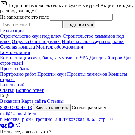
Подпишитесь на рассылку и будьте в курсе! Акции, скидки,
распродажи ждут!
Не заполняйте это поле
Подписаться
Реализация
Строительство саун под ключ
Строительство хаммамов под
ключ
Отделка бани под ключ
Инфракрасная сауна под ключ
Соляная комната
Монтаж оборудования
Комплектация
Комплектация саун, бань, хаммамов и SPA
Для дизайнеров
Для
строителей
Проекты бань
Портфолио работ
Проекты саун
Проекты хаммамов
Комнаты
отдыха
База знаний
Статьи
Вопрос-ответ
Ещё
Вакансии
Карта сайта
Отзывы
8 800 500-47-13
Заказать звонок
Сейчас работаем
mail@sauna-life.ru
г. Москва
,
р-он Строгино, 2-я Лыковская, д. 63, стр. 10
Не знаете, с чего начать?