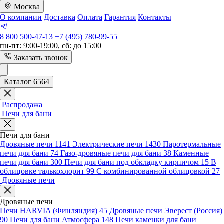
Москва
О компании
Доставка
Оплата
Гарантия
Контакты
8 800 500-47-13
+7 (495) 780-99-55
пн-пт: 9:00-19:00, сб: до 15:00
Заказать звонок
Каталог 6564
Распродажа
Печи для бани
Печи для бани
Дровяные печи
1141
Электрические печи
1430
Паротермальные
печи для бани
74
Газо-дровяные печи для бани
38
Каменные
печи для бани
300
Печи для бани под обкладку кирпичом
15
В
облицовке талькохлорит
99
С комбинированной облицовкой
27
Дровяные печи
Дровяные печи
Печи HARVIA (Финляндия)
45
Дровяные печи Эверест (Россия)
90
Печи для бани Атмосфера
148
Печи каменки для бани