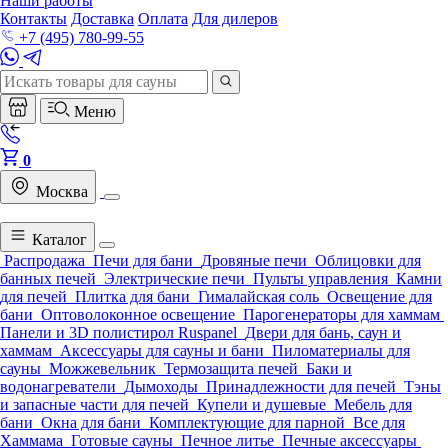
Наши работы
Контакты
Доставка
Оплата
Для дилеров
+7 (495) 780-99-55
Меню
0
Москва
Каталог
Распродажа
Печи для бани
Дровяные печи
Облицовки для
банных печей
Электрические печи
Пульты управления
Камни
для печей
Плитка для бани
Гималайская соль
Освещение для
бани
Оптоволоконное освещение
Парогенераторы для хаммам
Панели и 3D полистирол Ruspanel
Двери для бань, саун и
хаммам
Аксессуары для сауны и бани
Пиломатериалы для
сауны
Можжевельник
Термозащита печей
Баки и
водонагреватели
Дымоходы
Принадлежности для печей
Тэны
и запасные части для печей
Купели и душевые
Мебель для
бани
Окна для бани
Комплектующие для парной
Все для
Хаммама
Готовые сауны
Печное литье
Печные аксессуары