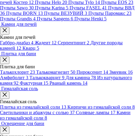
печей Костер
12
Пульты Helo
20
Пульты Tylo
14
Пульты EOS
23
Пульты Sawo
30
Пульты Karina
5
Пульты FASEL
41
Пульты ВВД
36
Пульты BORN
13
Пульты ВЕЗУВИЙ
3
Пульты Паромакс
23
Пульты Grandis
4
Пульты Sangens
6
Пульты Henki
5
Камни для печей
Камни для печей
Габбро-диабаз
4
Жадеит
12
Серпентинит
2
Другие породы
камней
12
Кварц
5
Плитка для бани
Плитка для бани
Талькохлорит
23
Талькомагнезит
50
Пироксенит
14
Змеевик
16
Амфиболит
3
Талькокварцит
9
Для камина
78
Из натурального
камня
92
Фактурная
15
Рваный камень
14
Гималайская соль
Гималайская соль
Плитка из гималайской соли
13
Кирпичи из гималайской соли
8
Светильники и абажуры с солью
37
Соляные лампы
17
Камни
из гималайской соли
8
Освещение для бани