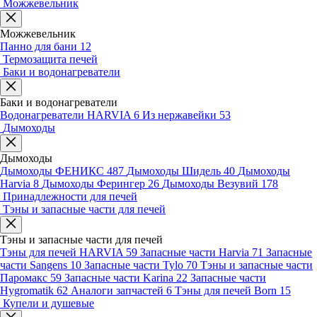
Можжевельник
Можжевельник
Панно для бани
12
Термозащита печей
Баки и водонагреватели
Баки и водонагреватели
Водонагреватели HARVIA
6
Из нержавейки
53
Дымоходы
Дымоходы
Дымоходы ФЕНИКС
487
Дымоходы Шидель
40
Дымоходы
Harvia
8
Дымоходы Ферингер
26
Дымоходы Везувий
178
Принадлежности для печей
Тэны и запасные части для печей
Тэны и запасные части для печей
Тэны для печей HARVIA
59
Запасные части Harvia
71
Запасные
части Sangens
10
Запасные части Tylo
70
Тэны и запасные части
Паромакс
59
Запасные части Karina
22
Запасные части
Hygromatik
62
Аналоги запчастей
6
Тэны для печей Born
15
Купели и душевые