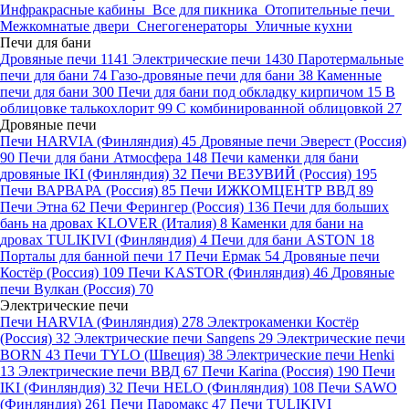
Инфракрасные кабины
Все для пикника
Отопительные печи
Межкомнатые двери
Снегогенераторы
Уличные кухни
Печи для бани
Дровяные печи
1141
Электрические печи
1430
Паротермальные
печи для бани
74
Газо-дровяные печи для бани
38
Каменные
печи для бани
300
Печи для бани под обкладку кирпичом
15
В
облицовке талькохлорит
99
С комбинированной облицовкой
27
Дровяные печи
Печи HARVIA (Финляндия)
45
Дровяные печи Эверест (Россия)
90
Печи для бани Атмосфера
148
Печи каменки для бани
дровяные IKI (Финляндия)
32
Печи ВЕЗУВИЙ (Россия)
195
Печи ВАРВАРА (Россия)
85
Печи ИЖКОМЦЕНТР ВВД
89
Печи Этна
62
Печи Ферингер (Россия)
136
Печи для больших
бань на дровах KLOVER (Италия)
8
Каменки для бани на
дровах TULIKIVI (Финляндия)
4
Печи для бани ASTON
18
Порталы для банной печи
17
Печи Ермак
54
Дровяные печи
Костёр (Россия)
109
Печи KASTOR (Финляндия)
46
Дровяные
печи Вулкан (Россия)
70
Электрические печи
Печи HARVIA (Финляндия)
278
Электрокаменки Костёр
(Россия)
32
Электрические печи Sangens
29
Электрические печи
BORN
43
Печи TYLO (Швеция)
38
Электрические печи Henki
13
Электрические печи ВВД
67
Печи Karina (Россия)
190
Печи
IKI (Финляндия)
32
Печи HELO (Финляндия)
108
Печи SAWO
(Финляндия)
261
Печи Паромакс
47
Печи TULIKIVI