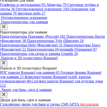
Освещение для бани
Плафоны и светильники
93
Абажуры
79
Световые трубки и
ленты
36
Оптоволоконное освещение
194
Освещение для
хамама
79
Звездное небо
27
Оптоволоконное освещение
Парогенераторы для хаммам
Парогенераторы для хаммам
Парогенераторы Паромакс (Россия)
182
Парогенераторы Harvia
(Финляндия)
38
Парогенераторы Tylo (Швеция)
18
Парогенераторы Helo (Финляндия)
31
Парогенераторы Sawo
(Финляндия)
22
Парогенераторы Hygromatik (Германия)
97
Парогенераторы для сауны и хамама Grandis
10
Панели и 3D полистирол Ruspanel
Панели и 3D полистирол Ruspanel
РПГ панели Ruspanel для хаммам
65
Готовые формы Ruspanel
для хаммам
23
Комплектующие Ruspanel (клей, крепеж,
гидроизоляция)
40
Сендвич панели Ruspanel для отделки дома
122
Двери для бань, саун и хаммам
Двери для бань, саун и хаммам
Стеклянные двери для бани и сауны
1509
АРТА
бесплатная