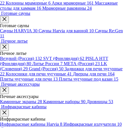
22
Колонны мраморные
6
Арки мраморные
161
Массажные
столы для хаммам
16
Мраморные раковины
24
Готовые сауны
Готовые сауны
Сауны HARVIA
30
Сауны Harvia для ванной
10
Сауны Re:Gen
11
Печное литье
Печное литье
Везувий (Россия)
132
SVT (Финляндия)
62
PISLA HTT
(Финляндия)
80
Литье России
7
МЕТА (Россия)
23
LK
(Словения)
29
Grand (Россия)
50
Задвижки для печи чугунные
22
Колосники для печи чугунные
41
Дверцы для печи
164
Плиты чугунные для печи
13
Плиты чугунные под казан
15
Печные аксессуары
Печные аксессуары
Каминные экраны
28
Каминные наборы
90
Дровницы
53
Инфракрасные кабины
Инфракрасные кабины
Инфракрасные кабины Harvia
8
Инфракрасные излучатели
10