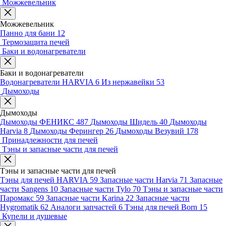
Можжевельник
Можжевельник
Панно для бани
12
Термозащита печей
Баки и водонагреватели
Баки и водонагреватели
Водонагреватели HARVIA
6
Из нержавейки
53
Дымоходы
Дымоходы
Дымоходы ФЕНИКС
487
Дымоходы Шидель
40
Дымоходы
Harvia
8
Дымоходы Ферингер
26
Дымоходы Везувий
178
Принадлежности для печей
Тэны и запасные части для печей
Тэны и запасные части для печей
Тэны для печей HARVIA
59
Запасные части Harvia
71
Запасные
части Sangens
10
Запасные части Tylo
70
Тэны и запасные части
Паромакс
59
Запасные части Karina
22
Запасные части
Hygromatik
62
Аналоги запчастей
6
Тэны для печей Born
15
Купели и душевые