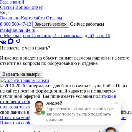
База знаний
Статьи
Вопрос-ответ
Ещё
Вакансии
Карта сайта
Отзывы
8 800 500-47-13
Заказать звонок
Сейчас работаем
mail@sauna-life.ru
г. Москва
,
р-он Строгино, 2-я Лыковская, д. 63, стр. 10
Не знаете, с чего начать?
Инженер приедет на объект, снимет размеры парной и на месте
ответит на вопросы по оборудованию и отделке.
Вызвать на замеры
© 2010-2026
Гипермаркет для бани и сауны Сауна Лайф
.
Цены
на сайте носят информационный характер и не являются
публичной офертой. Вы принимаете условия
политики в
×
отношении обработки персональных данных
и
Андрей
пользовательского соглашения
каждый раз, когда оставляете
Здравствуйте! Уточните, какой у Вас
свои данные в любой форме обратной связи на сайте sauna-life.ru
запрос? помогу быстро подобрать
Политика конфиденциальности
Пользовательское соглашение
решение
Политика cookie