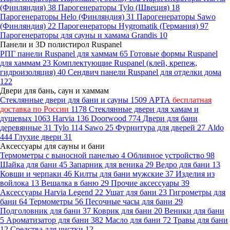
(Финляндия)
38
Парогенераторы Tylo (Швеция)
18
Парогенераторы Helo (Финляндия)
31
Парогенераторы Sawo
(Финляндия)
22
Парогенераторы Hygromatik (Германия)
97
Парогенераторы для сауны и хамама Grandis
10
Панели и 3D полистирол Ruspanel
РПГ панели Ruspanel для хаммам
65
Готовые формы Ruspanel
для хаммам
23
Комплектующие Ruspanel (клей, крепеж,
гидроизоляция)
40
Сендвич панели Ruspanel для отделки дома
122
Двери для бань, саун и хаммам
Стеклянные двери для бани и сауны
1509
АРТА
бесплатная
доставка по России
1178
Стеклянные двери для хамам и
душевых
1063
Harvia
136
Doorwood
774
Двери для бани
деревянные
31
Tylo
114
Sawo
25
Фурнитура для дверей
27
Aldo
444
Глухие двери
31
Аксессуары для сауны и бани
Термометры с выносной панелью
4
Обливное устройство
98
Шайка для бани
45
Запарник для веника
29
Ведро для бани
13
Ковши и черпаки
46
Килты для бани мужские
37
Изделия из
войлока
13
Вешалка в баню
29
Прочие аксессуары
39
Аксессуары Harvia Legend
22
Ушат для бани
23
Гигрометры для
бани
64
Термометры
56
Песочные часы для бани
29
Подголовник для бани
37
Коврик для бани
20
Веники для бани
5
Ароматизатор для бани
382
Масло для бани
72
Травы для бани
12
Средства для чистки
12