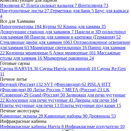
Комплектующие для парной
Изоляция
47
Плита силикат кальция
7
Вентиляция
73
Предтопочные листы
27
Герметики для бани
5
Брус для каркаса
4
Все для Хаммама
Парогенераторы
184
Курны
92
Краны для хамама
35
Дозирующие станции для хамамов
7
Панели и 3D полистирол
для хаммам
88
Панели для хаммам и крепежи (Германия)
52
Стеклянные двери для хаммам
1063
Оптоволоконное освещение
для хаммам
63
Мраморные светильники
16
Панно для хаммам
22
Колонны мраморные
6
Арки мраморные
161
Массажные
столы для хаммам
16
Мраморные раковины
24
Готовые сауны
Сауны HARVIA
30
Сауны Harvia для ванной
10
Сауны Re:Gen
11
Печное литье
Везувий (Россия)
132
SVT (Финляндия)
62
PISLA HTT
(Финляндия)
80
Литье России
7
МЕТА (Россия)
23
LK
(Словения)
29
Grand (Россия)
50
Задвижки для печи чугунные
22
Колосники для печи чугунные
41
Дверцы для печи
164
Плиты чугунные для печи
13
Плиты чугунные под казан
15
Печные аксессуары
Каминные экраны
28
Каминные наборы
90
Дровницы
53
Инфракрасные кабины
Инфракрасные кабины Harvia
8
Инфракрасные излучатели
10