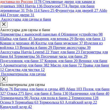
доставка по России
1178
Стеклянные двери для хамам и
душевых
1063
Harvia
136
Doorwood
774
Двери для бани
деревянные
31
Tylo
114
Sawo
25
Фурнитура для дверей
27
Aldo
444
Глухие двери
31
Аксессуары для сауны и бани
Аксессуары для сауны и бани
Термометры с выносной панелью
4
Обливное устройство
98
Шайка для бани
45
Запарник для веника
29
Ведро для бани
13
Ковши и черпаки
46
Килты для бани мужские
37
Изделия из
войлока
13
Вешалка в баню
29
Прочие аксессуары
39
Аксессуары Harvia Legend
22
Ушат для бани
23
Гигрометры для
бани
64
Термометры
56
Песочные часы для бани
29
Подголовник для бани
37
Коврик для бани
20
Веники для бани
5
Ароматизатор для бани
382
Масло для бани
72
Травы для бани
12
Средства для чистки
12
Пиломатериалы для сауны
Пиломатериалы для сауны
Кедр
76
Вагонка для бани и сауны
489
Абаш
103
Полок для бани
327
Ольха
275
Брус для бани
4
Липа
130
Наличники для бани
40
Терморадиата
90
Доска для пола в баню
2
Термоосина
128
Осина
9
Термоабаш
63
Термоольха
63
Алтайский кедр
22
Канадский кедр
42