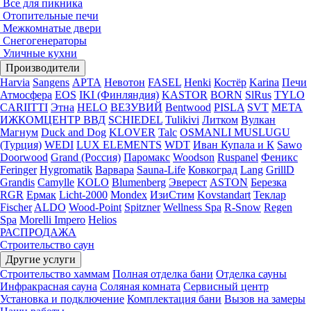
Все для пикника
Отопительные печи
Межкомнатые двери
Снегогенераторы
Уличные кухни
Производители
Harvia
Sangens
АРТА
Невотон
FASEL
Henki
Костёр
Karina
Печи
Атмосфера
EOS
IKI (Финляндия)
KASTOR
BORN
SlRus
TYLO
CARIITTI
Этна
HELO
ВЕЗУВИЙ
Bentwood
PISLA
SVT
МЕТА
ИЖКОМЦЕНТР ВВД
SCHIEDEL
Tulikivi
Литком
Вулкан
Магнум
Duck and Dog
KLOVER
Talc
OSMANLI MUSLUGU
(Турция)
WEDI
LUX ELEMENTS
WDT
Иван Купала и К
Sawo
Doorwood
Grand (Россия)
Паромакс
Woodson
Ruspanel
Феникс
Feringer
Hygromatik
Варвара
Sauna-Life
Ковкоград
Lang
GrillD
Grandis
Camylle
KOLO
Blumenberg
Эверест
ASTON
Березка
RGR
Ермак
Licht-2000
Mondex
ИзиСтим
Kovstandart
Теклар
Fischer
ALDO
Wood-Point
Spitzner
Wellness Spa
R-Snow
Regen
Spa
Morelli Impero
Helios
РАСПРОДАЖА
Строительство саун
Другие услуги
Строительство хаммам
Полная отделка бани
Отделка сауны
Инфракрасная сауна
Соляная комната
Сервисный центр
Установка и подключение
Комплектация бани
Вызов на замеры