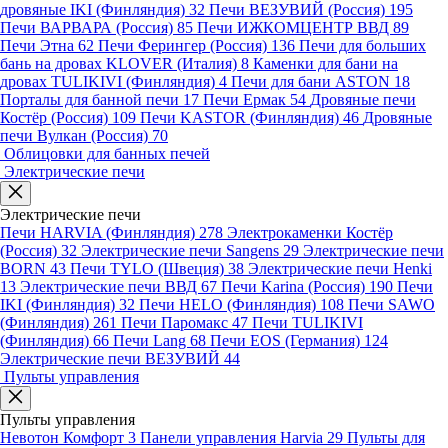
дровяные IKI (Финляндия)
32
Печи ВЕЗУВИЙ (Россия)
195
Печи ВАРВАРА (Россия)
85
Печи ИЖКОМЦЕНТР ВВД
89
Печи Этна
62
Печи Ферингер (Россия)
136
Печи для больших
бань на дровах KLOVER (Италия)
8
Каменки для бани на
дровах TULIKIVI (Финляндия)
4
Печи для бани ASTON
18
Порталы для банной печи
17
Печи Ермак
54
Дровяные печи
Костёр (Россия)
109
Печи KASTOR (Финляндия)
46
Дровяные
печи Вулкан (Россия)
70
Облицовки для банных печей
Электрические печи
Электрические печи
Печи HARVIA (Финляндия)
278
Электрокаменки Костёр
(Россия)
32
Электрические печи Sangens
29
Электрические печи
BORN
43
Печи TYLO (Швеция)
38
Электрические печи Henki
13
Электрические печи ВВД
67
Печи Karina (Россия)
190
Печи
IKI (Финляндия)
32
Печи HELO (Финляндия)
108
Печи SAWO
(Финляндия)
261
Печи Паромакс
47
Печи TULIKIVI
(Финляндия)
66
Печи Lang
68
Печи EOS (Германия)
124
Электрические печи ВЕЗУВИЙ
44
Пульты управления
Пульты управления
Невотон Комфорт
3
Панели управления Harvia
29
Пульты для