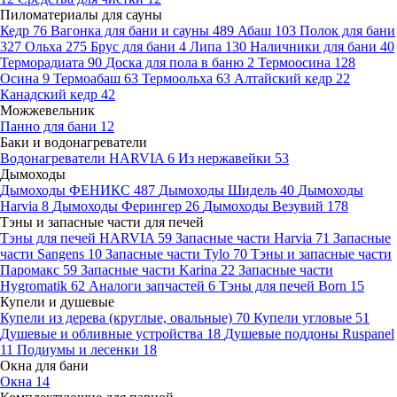
Пиломатериалы для сауны
Кедр
76
Вагонка для бани и сауны
489
Абаш
103
Полок для бани
327
Ольха
275
Брус для бани
4
Липа
130
Наличники для бани
40
Терморадиата
90
Доска для пола в баню
2
Термоосина
128
Осина
9
Термоабаш
63
Термоольха
63
Алтайский кедр
22
Канадский кедр
42
Можжевельник
Панно для бани
12
Баки и водонагреватели
Водонагреватели HARVIA
6
Из нержавейки
53
Дымоходы
Дымоходы ФЕНИКС
487
Дымоходы Шидель
40
Дымоходы
Harvia
8
Дымоходы Ферингер
26
Дымоходы Везувий
178
Тэны и запасные части для печей
Тэны для печей HARVIA
59
Запасные части Harvia
71
Запасные
части Sangens
10
Запасные части Tylo
70
Тэны и запасные части
Паромакс
59
Запасные части Karina
22
Запасные части
Hygromatik
62
Аналоги запчастей
6
Тэны для печей Born
15
Купели и душевые
Купели из дерева (круглые, овальные)
70
Купели угловые
51
Душевые и обливные устройства
18
Душевые поддоны Ruspanel
11
Подиумы и лесенки
18
Окна для бани
Окна
14