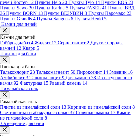
печей Костер
12
Пульты Helo
20
Пульты Tylo
14
Пульты EOS
23
Пульты Sawo
30
Пульты Karina
5
Пульты FASEL
41
Пульты ВВД
36
Пульты BORN
13
Пульты ВЕЗУВИЙ
3
Пульты Паромакс
23
Пульты Grandis
4
Пульты Sangens
6
Пульты Henki
5
Камни для печей
Камни для печей
Габбро-диабаз
4
Жадеит
12
Серпентинит
2
Другие породы
камней
12
Кварц
5
Плитка для бани
Плитка для бани
Талькохлорит
23
Талькомагнезит
50
Пироксенит
14
Змеевик
16
Амфиболит
3
Талькокварцит
9
Для камина
78
Из натурального
камня
92
Фактурная
15
Рваный камень
14
Гималайская соль
Гималайская соль
Плитка из гималайской соли
13
Кирпичи из гималайской соли
8
Светильники и абажуры с солью
37
Соляные лампы
17
Камни
из гималайской соли
8
Освещение для бани