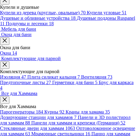
Купели и душевые
Купели из дерева (круглые, овальные)
70
Купели угловые
51
Душевые и обливные устройства
18
Душевые поддоны Ruspanel
11
Подиумы и лесенки
18
Мебель для бани
Окна для бани
Окна для бани
Окна
14
Комплектующие для парной
Комплектующие для парной
Изоляция
47
Плита силикат кальция
7
Вентиляция
73
Предтопочные листы
27
Герметики для бани
5
Брус для каркаса
4
Все для Хаммама
Все для Хаммама
Парогенераторы
184
Курны
92
Краны для хамама
35
Дозирующие станции для хамамов
7
Панели и 3D полистирол
для хаммам
88
Панели для хаммам и крепежи (Германия)
52
Стеклянные двери для хаммам
1063
Оптоволоконное освещение
для хаммам
63
Мраморные светильники
16
Панно для хаммам