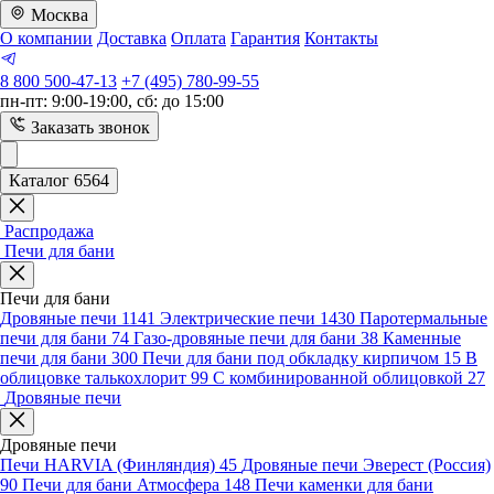
Москва
О компании
Доставка
Оплата
Гарантия
Контакты
8 800 500-47-13
+7 (495) 780-99-55
пн-пт: 9:00-19:00, сб: до 15:00
Заказать звонок
Каталог 6564
Распродажа
Печи для бани
Печи для бани
Дровяные печи
1141
Электрические печи
1430
Паротермальные
печи для бани
74
Газо-дровяные печи для бани
38
Каменные
печи для бани
300
Печи для бани под обкладку кирпичом
15
В
облицовке талькохлорит
99
С комбинированной облицовкой
27
Дровяные печи
Дровяные печи
Печи HARVIA (Финляндия)
45
Дровяные печи Эверест (Россия)
90
Печи для бани Атмосфера
148
Печи каменки для бани