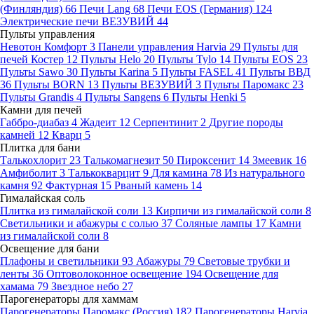
(Финляндия)
66
Печи Lang
68
Печи EOS (Германия)
124
Электрические печи ВЕЗУВИЙ
44
Пульты управления
Невотон Комфорт
3
Панели управления Harvia
29
Пульты для
печей Костер
12
Пульты Helo
20
Пульты Tylo
14
Пульты EOS
23
Пульты Sawo
30
Пульты Karina
5
Пульты FASEL
41
Пульты ВВД
36
Пульты BORN
13
Пульты ВЕЗУВИЙ
3
Пульты Паромакс
23
Пульты Grandis
4
Пульты Sangens
6
Пульты Henki
5
Камни для печей
Габбро-диабаз
4
Жадеит
12
Серпентинит
2
Другие породы
камней
12
Кварц
5
Плитка для бани
Талькохлорит
23
Талькомагнезит
50
Пироксенит
14
Змеевик
16
Амфиболит
3
Талькокварцит
9
Для камина
78
Из натурального
камня
92
Фактурная
15
Рваный камень
14
Гималайская соль
Плитка из гималайской соли
13
Кирпичи из гималайской соли
8
Светильники и абажуры с солью
37
Соляные лампы
17
Камни
из гималайской соли
8
Освещение для бани
Плафоны и светильники
93
Абажуры
79
Световые трубки и
ленты
36
Оптоволоконное освещение
194
Освещение для
хамама
79
Звездное небо
27
Парогенераторы для хаммам
Парогенераторы Паромакс (Россия)
182
Парогенераторы Harvia