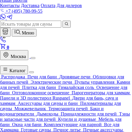
Наши работы
Контакты
Доставка
Оплата
Для дилеров
+7 (495) 780-99-55
Меню
0
Москва
Каталог
Распродажа
Печи для бани
Дровяные печи
Облицовки для
банных печей
Электрические печи
Пульты управления
Камни
для печей
Плитка для бани
Гималайская соль
Освещение для
бани
Оптоволоконное освещение
Парогенераторы для хаммам
Панели и 3D полистирол Ruspanel
Двери для бань, саун и
хаммам
Аксессуары для сауны и бани
Пиломатериалы для
сауны
Можжевельник
Термозащита печей
Баки и
водонагреватели
Дымоходы
Принадлежности для печей
Тэны
и запасные части для печей
Купели и душевые
Мебель для
бани
Окна для бани
Комплектующие для парной
Все для
Хаммама
Готовые сауны
Печное литье
Печные аксессуары