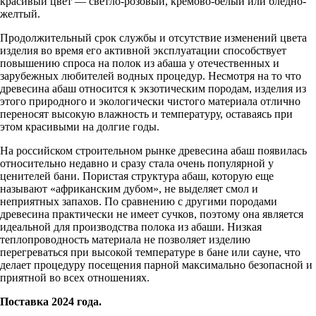
красивый цвет — светло-розовый, кремово-белый или бледно-
желтый.
Продолжительный срок службы и отсутствие изменений цвета
изделия во время его активной эксплуатации способствует
повышению спроса на полок из абаша у отечественных и
зарубежных любителей водных процедур. Несмотря на то что
древесина абаш относится к экзотическим породам, изделия из
этого природного и экологически чистого материала отлично
переносят высокую влажность и температуру, оставаясь при
этом красивыми на долгие годы.
На российском строительном рынке древесина абаш появилась
относительно недавно и сразу стала очень популярной у
ценителей бани. Пористая структура абаш, которую еще
называют «африканским дубом», не выделяет смол и
неприятных запахов. По сравнению с другими породами
древесина практически не имеет сучков, поэтому она является
идеальной для производства полока из абаши. Низкая
теплопроводность материала не позволяет изделию
перегреваться при высокой температуре в бане или сауне, что
делает процедуру посещения парной максимально безопасной и
приятной во всех отношениях.
Поставка 2024 года.