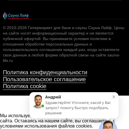
1.593
© 2010-2026
Полок термоабаш, узкий, 26х42х2700 мм.
Гипермаркет для бани и сауны Сауна Лайф
.
Цены
на сайте носят информационный характер и не являются
публичной офертой. Вы принимаете условия
политики в
отношении обработки персональных данных
и
пользовательского соглашения
каждый раз, когда оставляете
свои данные в любой форме обратной связи на сайте sauna-
life.ru
Политика конфиденциальности
Пользовательское соглашение
Политика cookie
×
Андрей
Здравствуйте! Уточните, какой у Вас
1.770
запрос? помогу быстро подобрать
решение
Полок термоабаш, узкий, 26х42х3000 мм.
Мы используем файлы cookies
для улучшения работы
сайта. Оставаясь на нашем сайте, вы соглашаетесь с
условиями использования файлов cookies.