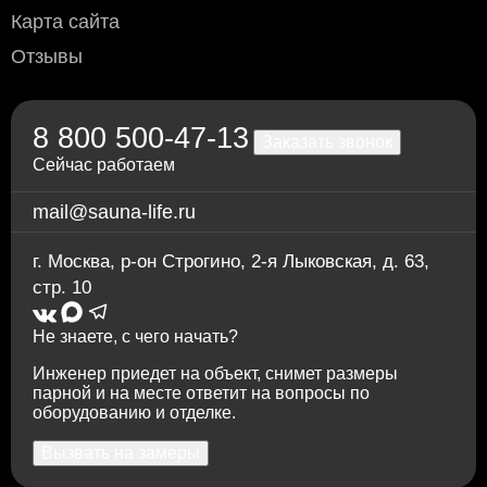
Переводом по счёту: для физлиц — через любой
Карта сайта
банк; для юрлиц и ИП — без НДС, по
предварительной заявке.
Отзывы
Через приложение Сбербанк онлайн
Переводом на карту Сбербанка
По счету в отделении любого банка
8 800 500-47-13
Заказать звонок
Сейчас работаем
mail@sauna-life.ru
1.239
г. Москва
,
р-он Строгино, 2-я Лыковская, д. 63,
Полок термоабаш, узкий, 26х42х2100 мм.
стр. 10
Не знаете, с чего начать?
Инженер приедет на объект, снимет размеры
парной и на месте ответит на вопросы по
оборудованию и отделке.
Вызвать на замеры