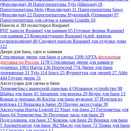
(Финляндия)
38
Парогенераторы Tylo (Швеция)
18
Парогенераторы Helo (Финляндия)
31
Парогенераторы Sawo
(Финляндия)
22
Парогенераторы Hygromatik (Германия)
97
Парогенераторы для сауны и хамама Grandis
10
Панели и 3D полистирол Ruspanel
РПГ панели Ruspanel для хаммам
65
Готовые формы Ruspanel
для хаммам
23
Комплектующие Ruspanel (клей, крепеж,
гидроизоляция)
40
Сендвич панели Ruspanel для отделки дома
122
Двери для бань, саун и хаммам
Стеклянные двери для бани и сауны
1509
АРТА
бесплатная
доставка по России
1178
Стеклянные двери для хамам и
душевых
1063
Harvia
136
Doorwood
774
Двери для бани
деревянные
31
Tylo
114
Sawo
25
Фурнитура для дверей
27
Aldo
444
Глухие двери
31
Аксессуары для сауны и бани
Термометры с выносной панелью
4
Обливное устройство
98
Шайка для бани
45
Запарник для веника
29
Ведро для бани
13
Ковши и черпаки
46
Килты для бани мужские
37
Изделия из
войлока
13
Вешалка в баню
29
Прочие аксессуары
39
Аксессуары Harvia Legend
22
Ушат для бани
23
Гигрометры для
бани
64
Термометры
56
Песочные часы для бани
29
Подголовник для бани
37
Коврик для бани
20
Веники для бани
5
Ароматизатор для бани
382
Масло для бани
72
Травы для бани
12
Средства для чистки
12