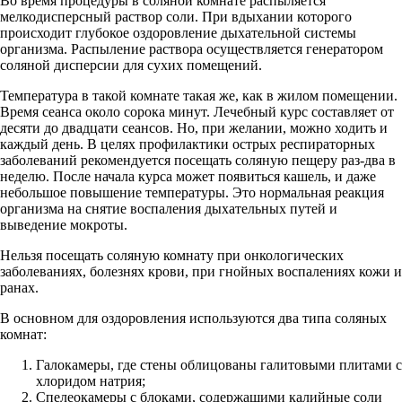
Во время процедуры в соляной комнате распыляется
мелкодисперсный раствор соли. При вдыхании которого
происходит глубокое оздоровление дыхательной системы
организма. Распыление раствора осуществляется генератором
соляной дисперсии для сухих помещений.
Температура в такой комнате такая же, как в жилом помещении.
Время сеанса около сорока минут. Лечебный курс составляет от
десяти до двадцати сеансов. Но, при желании, можно ходить и
каждый день. В целях профилактики острых респираторных
заболеваний рекомендуется посещать соляную пещеру раз-два в
неделю. После начала курса может появиться кашель, и даже
небольшое повышение температуры. Это нормальная реакция
организма на снятие воспаления дыхательных путей и
выведение мокроты.
Нельзя посещать соляную комнату при онкологических
заболеваниях, болезнях крови, при гнойных воспалениях кожи и
ранах.
В основном для оздоровления используются два типа соляных
комнат:
Галокамеры, где стены облицованы галитовыми плитами с
хлоридом натрия;
Спелеокамеры с блоками, содержащими калийные соли