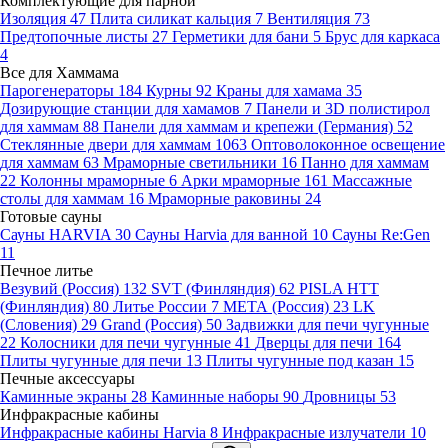
Комплектующие для парной
Изоляция
47
Плита силикат кальция
7
Вентиляция
73
Предтопочные листы
27
Герметики для бани
5
Брус для каркаса
4
Все для Хаммама
Парогенераторы
184
Курны
92
Краны для хамама
35
Дозирующие станции для хамамов
7
Панели и 3D полистирол
для хаммам
88
Панели для хаммам и крепежи (Германия)
52
Стеклянные двери для хаммам
1063
Оптоволоконное освещение
для хаммам
63
Мраморные светильники
16
Панно для хаммам
22
Колонны мраморные
6
Арки мраморные
161
Массажные
столы для хаммам
16
Мраморные раковины
24
Готовые сауны
Сауны HARVIA
30
Сауны Harvia для ванной
10
Сауны Re:Gen
11
Печное литье
Везувий (Россия)
132
SVT (Финляндия)
62
PISLA HTT
(Финляндия)
80
Литье России
7
МЕТА (Россия)
23
LK
(Словения)
29
Grand (Россия)
50
Задвижки для печи чугунные
22
Колосники для печи чугунные
41
Дверцы для печи
164
Плиты чугунные для печи
13
Плиты чугунные под казан
15
Печные аксессуары
Каминные экраны
28
Каминные наборы
90
Дровницы
53
Инфракрасные кабины
Инфракрасные кабины Harvia
8
Инфракрасные излучатели
10