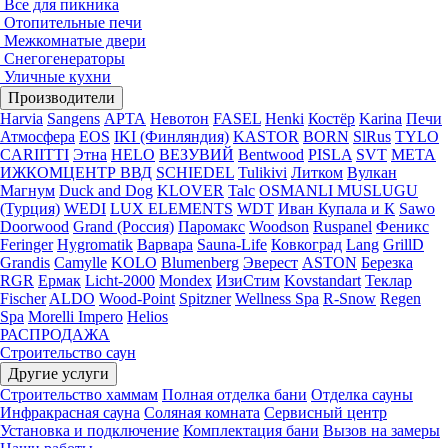
Все для пикника
Отопительные печи
Межкомнатые двери
Снегогенераторы
Уличные кухни
Производители
Harvia
Sangens
АРТА
Невотон
FASEL
Henki
Костёр
Karina
Печи
Атмосфера
EOS
IKI (Финляндия)
KASTOR
BORN
SlRus
TYLO
CARIITTI
Этна
HELO
ВЕЗУВИЙ
Bentwood
PISLA
SVT
МЕТА
ИЖКОМЦЕНТР ВВД
SCHIEDEL
Tulikivi
Литком
Вулкан
Магнум
Duck and Dog
KLOVER
Talc
OSMANLI MUSLUGU
(Турция)
WEDI
LUX ELEMENTS
WDT
Иван Купала и К
Sawo
Doorwood
Grand (Россия)
Паромакс
Woodson
Ruspanel
Феникс
Feringer
Hygromatik
Варвара
Sauna-Life
Ковкоград
Lang
GrillD
Grandis
Camylle
KOLO
Blumenberg
Эверест
ASTON
Березка
RGR
Ермак
Licht-2000
Mondex
ИзиСтим
Kovstandart
Теклар
Fischer
ALDO
Wood-Point
Spitzner
Wellness Spa
R-Snow
Regen
Spa
Morelli Impero
Helios
РАСПРОДАЖА
Строительство саун
Другие услуги
Строительство хаммам
Полная отделка бани
Отделка сауны
Инфракрасная сауна
Соляная комната
Сервисный центр
Установка и подключение
Комплектация бани
Вызов на замеры