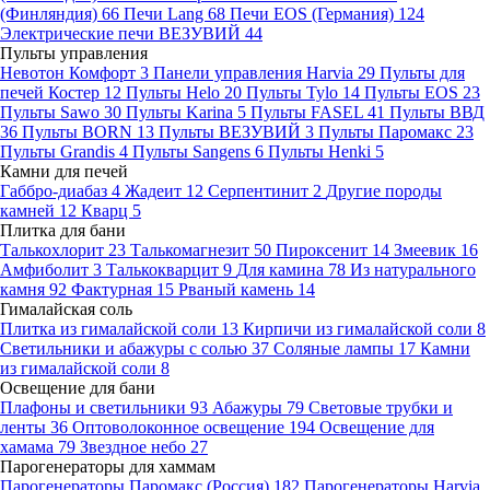
(Финляндия)
66
Печи Lang
68
Печи EOS (Германия)
124
Электрические печи ВЕЗУВИЙ
44
Пульты управления
Невотон Комфорт
3
Панели управления Harvia
29
Пульты для
печей Костер
12
Пульты Helo
20
Пульты Tylo
14
Пульты EOS
23
Пульты Sawo
30
Пульты Karina
5
Пульты FASEL
41
Пульты ВВД
36
Пульты BORN
13
Пульты ВЕЗУВИЙ
3
Пульты Паромакс
23
Пульты Grandis
4
Пульты Sangens
6
Пульты Henki
5
Камни для печей
Габбро-диабаз
4
Жадеит
12
Серпентинит
2
Другие породы
камней
12
Кварц
5
Плитка для бани
Талькохлорит
23
Талькомагнезит
50
Пироксенит
14
Змеевик
16
Амфиболит
3
Талькокварцит
9
Для камина
78
Из натурального
камня
92
Фактурная
15
Рваный камень
14
Гималайская соль
Плитка из гималайской соли
13
Кирпичи из гималайской соли
8
Светильники и абажуры с солью
37
Соляные лампы
17
Камни
из гималайской соли
8
Освещение для бани
Плафоны и светильники
93
Абажуры
79
Световые трубки и
ленты
36
Оптоволоконное освещение
194
Освещение для
хамама
79
Звездное небо
27
Парогенераторы для хаммам
Парогенераторы Паромакс (Россия)
182
Парогенераторы Harvia