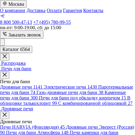
Москва
О компании
Доставка
Оплата
Гарантия
Контакты
8 800 500-47-13
+7 (495) 780-99-55
пн-пт: 9:00-19:00, сб: до 15:00
Заказать звонок
Каталог 6564
Распродажа
Печи для бани
Печи для бани
Дровяные печи
1141
Электрические печи
1430
Паротермальные
печи для бани
74
Газо-дровяные печи для бани
38
Каменные
печи для бани
300
Печи для бани под обкладку кирпичом
15
В
облицовке талькохлорит
99
С комбинированной облицовкой
27
Дровяные печи
Дровяные печи
Печи HARVIA (Финляндия)
45
Дровяные печи Эверест (Россия)
90
Печи для бани Атмосфера
148
Печи каменки для бани