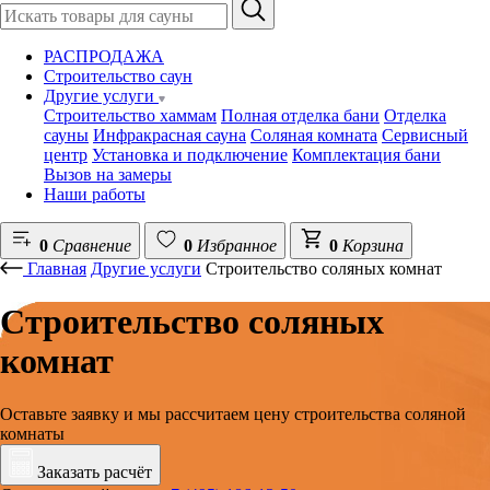
РАСПРОДАЖА
Строительство саун
Другие услуги
Строительство хаммам
Полная отделка бани
Отделка
сауны
Инфракрасная сауна
Соляная комната
Сервисный
центр
Установка и подключение
Комплектация бани
Вызов на замеры
Наши работы
0
Сравнение
0
Избранное
0
Корзина
Главная
Другие услуги
Строительство соляных комнат
Строительство соляных
комнат
Оставьте заявку и мы рассчитаем цену строительства соляной
комнаты
Заказать расчёт