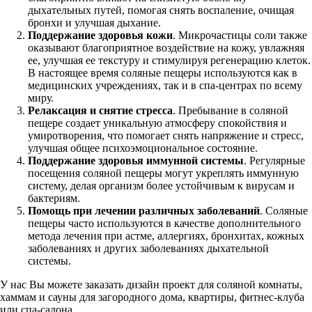
дыхательных путей, помогая снять воспаление, очищая
бронхи и улучшая дыхание.
Поддержание здоровья кожи
. Микрочастицы соли также
оказывают благоприятное воздействие на кожу, увлажняя
ее, улучшая ее текстуру и стимулируя регенерацию клеток.
В настоящее время соляные пещеры используются как в
медицинских учреждениях, так и в спа-центрах по всему
миру.
Релаксация и снятие стресса
. Пребывание в соляной
пещере создает уникальную атмосферу спокойствия и
умиротворения, что помогает снять напряжение и стресс,
улучшая общее психоэмоциональное состояние.
Поддержание здоровья иммунной системы
. Регулярные
посещения соляной пещеры могут укреплять иммунную
систему, делая организм более устойчивым к вирусам и
бактериям.
Помощь при лечении различных заболеваний
. Соляные
пещеры часто используются в качестве дополнительного
метода лечения при астме, аллергиях, бронхитах, кожных
заболеваниях и других заболеваниях дыхательной
системы.
У нас Вы можете заказать дизайн проект для соляной комнаты,
хаммам и сауны для загородного дома, квартиры, фитнес-клуба
или спа-салона.