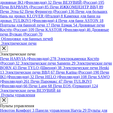
дровяные IKI (Финляндия)
32
Печи ВЕЗУВИЙ (Россия)
195
Печи ВАРВАРА (Россия)
85
Печи ИЖКОМЦЕНТР ВВД
89
Печи Этна
62
Печи Ферингер (Россия)
136
Печи для больших
бань на дровах KLOVER (Италия)
8
Каменки для бани на
дровах TULIKIVI (Финляндия)
4
Печи для бани ASTON
18
Порталы для банной печи
17
Печи Ермак
54
Дровяные печи
Костёр (Россия)
109
Печи KASTOR (Финляндия)
46
Дровяные
печи Вулкан (Россия)
70
Облицовки для банных печей
Электрические печи
Электрические печи
Печи HARVIA (Финляндия)
278
Электрокаменки Костёр
(Россия)
32
Электрические печи Sangens
29
Электрические печи
BORN
43
Печи TYLO (Швеция)
38
Электрические печи Henki
13
Электрические печи ВВД
67
Печи Karina (Россия)
190
Печи
IKI (Финляндия)
32
Печи HELO (Финляндия)
108
Печи SAWO
(Финляндия)
261
Печи Паромакс
47
Печи TULIKIVI
(Финляндия)
66
Печи Lang
68
Печи EOS (Германия)
124
Электрические печи ВЕЗУВИЙ
44
Пульты управления
Пульты управления
Невотон Комфорт
3
Панели управления Harvia
29
Пульты для