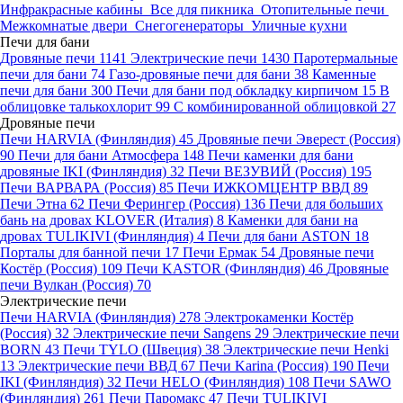
Инфракрасные кабины
Все для пикника
Отопительные печи
Межкомнатые двери
Снегогенераторы
Уличные кухни
Печи для бани
Дровяные печи
1141
Электрические печи
1430
Паротермальные
печи для бани
74
Газо-дровяные печи для бани
38
Каменные
печи для бани
300
Печи для бани под обкладку кирпичом
15
В
облицовке талькохлорит
99
С комбинированной облицовкой
27
Дровяные печи
Печи HARVIA (Финляндия)
45
Дровяные печи Эверест (Россия)
90
Печи для бани Атмосфера
148
Печи каменки для бани
дровяные IKI (Финляндия)
32
Печи ВЕЗУВИЙ (Россия)
195
Печи ВАРВАРА (Россия)
85
Печи ИЖКОМЦЕНТР ВВД
89
Печи Этна
62
Печи Ферингер (Россия)
136
Печи для больших
бань на дровах KLOVER (Италия)
8
Каменки для бани на
дровах TULIKIVI (Финляндия)
4
Печи для бани ASTON
18
Порталы для банной печи
17
Печи Ермак
54
Дровяные печи
Костёр (Россия)
109
Печи KASTOR (Финляндия)
46
Дровяные
печи Вулкан (Россия)
70
Электрические печи
Печи HARVIA (Финляндия)
278
Электрокаменки Костёр
(Россия)
32
Электрические печи Sangens
29
Электрические печи
BORN
43
Печи TYLO (Швеция)
38
Электрические печи Henki
13
Электрические печи ВВД
67
Печи Karina (Россия)
190
Печи
IKI (Финляндия)
32
Печи HELO (Финляндия)
108
Печи SAWO
(Финляндия)
261
Печи Паромакс
47
Печи TULIKIVI