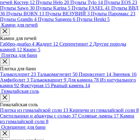
печей Костер
12
Пульты Helo
20
Пульты Tylo
14
Пульты EOS
23
Пульты Sawo
30
Пульты Karina
5
Пульты FASEL
41
Пульты ВВД
36
Пульты BORN
13
Пульты ВЕЗУВИЙ
3
Пульты Паромакс
23
Пульты Grandis
4
Пульты Sangens
6
Пульты Henki
5
Камни для печей
Камни для печей
Габбро-диабаз
4
Жадеит
12
Серпентинит
2
Другие породы
камней
12
Кварц
5
Плитка для бани
Плитка для бани
Талькохлорит
23
Талькомагнезит
50
Пироксенит
14
Змеевик
16
Амфиболит
3
Талькокварцит
9
Для камина
78
Из натурального
камня
92
Фактурная
15
Рваный камень
14
Гималайская соль
Гималайская соль
Плитка из гималайской соли
13
Кирпичи из гималайской соли
8
Светильники и абажуры с солью
37
Соляные лампы
17
Камни
из гималайской соли
8
Освещение для бани