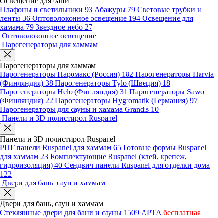
Освещение для бани
Плафоны и светильники
93
Абажуры
79
Световые трубки и
ленты
36
Оптоволоконное освещение
194
Освещение для
хамама
79
Звездное небо
27
Оптоволоконное освещение
Парогенераторы для хаммам
Парогенераторы для хаммам
Парогенераторы Паромакс (Россия)
182
Парогенераторы Harvia
(Финляндия)
38
Парогенераторы Tylo (Швеция)
18
Парогенераторы Helo (Финляндия)
31
Парогенераторы Sawo
(Финляндия)
22
Парогенераторы Hygromatik (Германия)
97
Парогенераторы для сауны и хамама Grandis
10
Панели и 3D полистирол Ruspanel
Панели и 3D полистирол Ruspanel
РПГ панели Ruspanel для хаммам
65
Готовые формы Ruspanel
для хаммам
23
Комплектующие Ruspanel (клей, крепеж,
гидроизоляция)
40
Сендвич панели Ruspanel для отделки дома
122
Двери для бань, саун и хаммам
Двери для бань, саун и хаммам
Стеклянные двери для бани и сауны
1509
АРТА
бесплатная