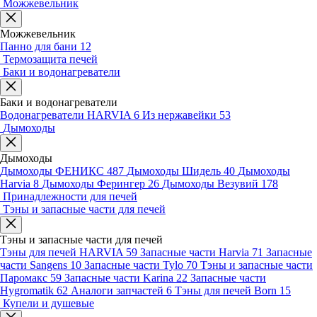
Можжевельник
Можжевельник
Панно для бани
12
Термозащита печей
Баки и водонагреватели
Баки и водонагреватели
Водонагреватели HARVIA
6
Из нержавейки
53
Дымоходы
Дымоходы
Дымоходы ФЕНИКС
487
Дымоходы Шидель
40
Дымоходы
Harvia
8
Дымоходы Ферингер
26
Дымоходы Везувий
178
Принадлежности для печей
Тэны и запасные части для печей
Тэны и запасные части для печей
Тэны для печей HARVIA
59
Запасные части Harvia
71
Запасные
части Sangens
10
Запасные части Tylo
70
Тэны и запасные части
Паромакс
59
Запасные части Karina
22
Запасные части
Hygromatik
62
Аналоги запчастей
6
Тэны для печей Born
15
Купели и душевые