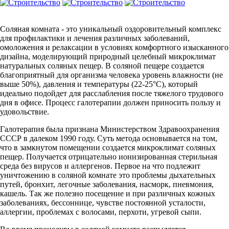
Соляная комната - это уникальный оздоровительный комплекс
для профилактики и лечения различных заболеваний,
омоложения и релаксации в условиях комфортного изысканного
дизайна, моделирующий природный целебный микроклимат
натуральных соляных пещер. В соляной пещере создается
благоприятный для организма человека уровень влажности (не
выше 50%), давления и температуры (22-25°С), который
идеально подойдет для расслабления после тяжелого трудового
дня в офисе. Процесс галотерапии должен приносить пользу и
удовольствие.
Галотерапия была признана Министерством Здравоохранения
СССР в далеком 1990 году. Суть метода основывается на том,
что в замкнутом помещении создается микроклимат соляных
пещер. Получается отрицательно ионизированная стерильная
среда без вирусов и аллергенов. Первое на что подлежит
уничтожению в соляной комнате это проблемы дыхательных
путей, бронхит, легочные заболевания, насморк, пневмония,
кашель. Так же полезно посещение и при различных кожных
заболеваниях, бессоннице, чувстве постоянной усталости,
аллергии, проблемах с волосами, перхоти, угревой сыпи.