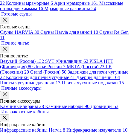
22
Колонны мраморные
6
Арки мраморные
161
Массажные
столы для хаммам
16
Мраморные раковины
24
Готовые сауны
Готовые сауны
Сауны HARVIA
30
Сауны Harvia для ванной
10
Сауны Re:Gen
11
Печное литье
Печное литье
Везувий (Россия)
132
SVT (Финляндия)
62
PISLA HTT
(Финляндия)
80
Литье России
7
МЕТА (Россия)
23
LK
(Словения)
29
Grand (Россия)
50
Задвижки для печи чугунные
22
Колосники для печи чугунные
41
Дверцы для печи
164
Плиты чугунные для печи
13
Плиты чугунные под казан
15
Печные аксессуары
Печные аксессуары
Каминные экраны
28
Каминные наборы
90
Дровницы
53
Инфракрасные кабины
Инфракрасные кабины
Инфракрасные кабины Harvia
8
Инфракрасные излучатели
10