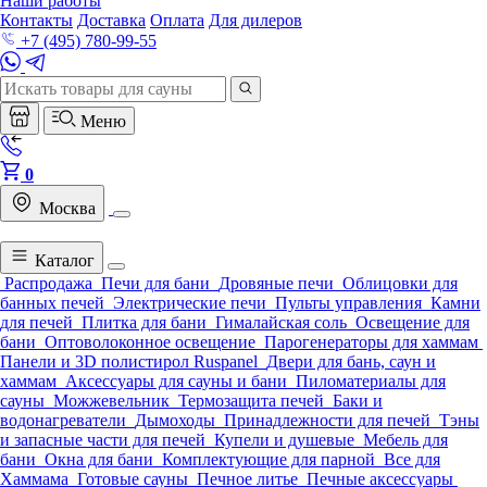
Наши работы
Контакты
Доставка
Оплата
Для дилеров
+7 (495) 780-99-55
Меню
0
Москва
Каталог
Распродажа
Печи для бани
Дровяные печи
Облицовки для
банных печей
Электрические печи
Пульты управления
Камни
для печей
Плитка для бани
Гималайская соль
Освещение для
бани
Оптоволоконное освещение
Парогенераторы для хаммам
Панели и 3D полистирол Ruspanel
Двери для бань, саун и
хаммам
Аксессуары для сауны и бани
Пиломатериалы для
сауны
Можжевельник
Термозащита печей
Баки и
водонагреватели
Дымоходы
Принадлежности для печей
Тэны
и запасные части для печей
Купели и душевые
Мебель для
бани
Окна для бани
Комплектующие для парной
Все для
Хаммама
Готовые сауны
Печное литье
Печные аксессуары