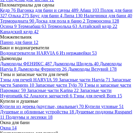
Пиломатериалы для сауны
Кедр
76
Вагонка для бани и сауны
489
Абаш
103
Полок для бани
327
Ольха
275
Брус для бани
4
Липа
130
Наличники для бани
40
Терморадиата
90
Доска для пола в баню
2
Термоосина
128
Осина
9
Термоабаш
63
Термоольха
63
Алтайский кедр
22
Канадский кедр
42
Можжевельник
Панно для бани
12
Баки и водонагреватели
Водонагреватели HARVIA
6
Из нержавейки
53
Дымоходы
Дымоходы ФЕНИКС
487
Дымоходы Шидель
40
Дымоходы
Harvia
8
Дымоходы Ферингер
26
Дымоходы Везувий
178
Тэны и запасные части для печей
Тэны для печей HARVIA
59
Запасные части Harvia
71
Запасные
части Sangens
10
Запасные части Tylo
70
Тэны и запасные части
Паромакс
59
Запасные части Karina
22
Запасные части
Hygromatik
62
Аналоги запчастей
6
Тэны для печей Born
15
Купели и душевые
Купели из дерева (круглые, овальные)
70
Купели угловые
51
Душевые и обливные устройства
18
Душевые поддоны Ruspanel
11
Подиумы и лесенки
18
Окна для бани
Окна
14