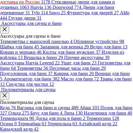
доставка по России
1178
Стеклянные двери для хамам и
душевых
1063
Harvia
136
Doorwood
774
Двери для бани
деревянные
31
Tylo
114
Sawo
25
Фурнитура для дверей
27
Aldo
444
Глухие двери
31
Аксессуары для сауны и бани
Аксессуары для сауны и бани
Термометры с выносной панелью
4
Обливное устройство
98
Шайка для бани
45
Запарник для веника
29
Ведро для бани
13
Ковши и черпаки
46
Килты для бани мужские
37
Изделия из
войлока
13
Вешалка в баню
29
Прочие аксессуары
39
Аксессуары Harvia Legend
22
Ушат для бани
23
Гигрометры для
бани
64
Термометры
56
Песочные часы для бани
29
Подголовник для бани
37
Коврик для бани
20
Веники для бани
5
Ароматизатор для бани
382
Масло для бани
72
Травы для бани
12
Средства для чистки
12
Пиломатериалы для сауны
Пиломатериалы для сауны
Кедр
76
Вагонка для бани и сауны
489
Абаш
103
Полок для бани
327
Ольха
275
Брус для бани
4
Липа
130
Наличники для бани
40
Терморадиата
90
Доска для пола в баню
2
Термоосина
128
Осина
9
Термоабаш
63
Термоольха
63
Алтайский кедр
22
Канадский кедр
42