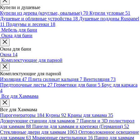
Купели и душевые
Купели из дерева (круглые, овальные)
70
Купели угловые
51
Душевые и обливные устройства
18
Душевые поддоны Ruspanel
11
Подиумы и лесенки
18
Мебель для бани
Окна для бани
Окна для бани
Окна
14
Комплектующие для парной
Комплектующие для парной
Изоляция
47
Плита силикат кальция
7
Вентиляция
73
Предтопочные листы
27
Герметики для бани
5
Брус для каркаса
4
Все для Хаммама
Все для Хаммама
Парогенераторы
184
Курны
92
Краны для хамама
35
Дозирующие станции для хамамов
7
Панели и 3D полистирол
для хаммам
88
Панели для хаммам и крепежи (Германия)
52
Стеклянные двери для хаммам
1063
Оптоволоконное освещение
для хаммам
63
Мраморные светильники
16
Панно для хаммам