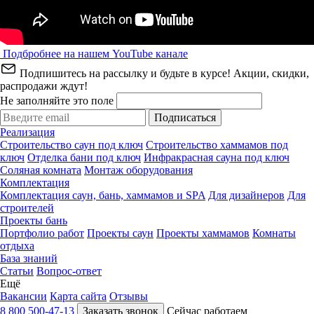
Подбробнее на нашем YouTube канале
Подпишитесь на рассылку и будьте в курсе! Акции, скидки,
распродажи ждут!
Не заполняйте это поле
Подписаться
Реализация
Строительство саун под ключ
Строительство хаммамов под
ключ
Отделка бани под ключ
Инфракрасная сауна под ключ
Соляная комната
Монтаж оборудования
Комплектация
Комплектация саун, бань, хаммамов и SPA
Для дизайнеров
Для
строителей
Проекты бань
Портфолио работ
Проекты саун
Проекты хаммамов
Комнаты
отдыха
База знаний
Статьи
Вопрос-ответ
Ещё
Вакансии
Карта сайта
Отзывы
8 800 500-47-13
Заказать звонок
Сейчас работаем