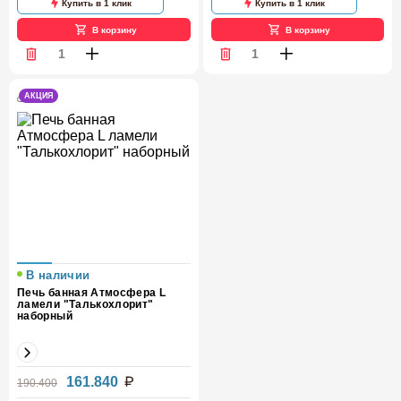
Купить в 1 клик
Купить в 1 клик
В корзину
В корзину
АКЦИЯ
В наличии
Печь банная Атмосфера L
ламели "Талькохлорит"
наборный
Вес (кг)
180
161.840
190.400