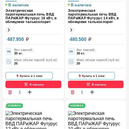
В наличии
В наличии
Электрическая
Электрическая
паротермальная печь ВВД
паротермальная печь ВВД
ПАРиЖАР Футурус 16 кВт, в
ПАРиЖАР Футурус 14 кВт, в
облицовке талькохлорит
облицовке талькохлорит
Мощность,
Мощность,
487.950
480.500
16
14
кВт
кВт
Вес камней:
Вес камней:
30 кг.
30 кг.
Макс.объем парной (куб.м):
Макс.объем парной (куб.м):
25
20
Купить в 1 клик
Купить в 1 клик
В корзину
В корзину
НОВИНКА
НОВИНКА