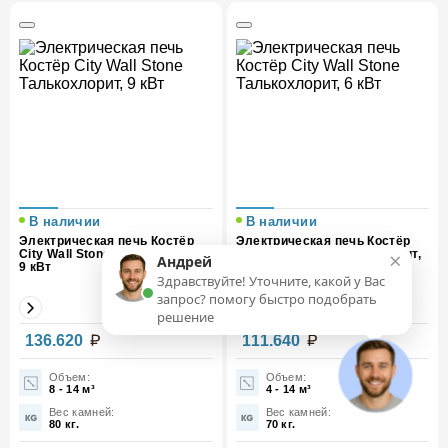
В наличии
В наличии
Электрическая печь Костёр
Электрическая печь Костёр
×
City Wall Stone Талькохлорит,
City Wall Stone Талькохлорит,
Андрей
9 кВт
6 кВт
Здравствуйте! Уточните, какой у Вас
запрос? помогу быстро подобрать
решение
Мощность,
Мощность,
136.620
111.640
9
6
кВт
кВт
Объем:
Объем:
8 - 14 м³
4 - 14 м³
Вес (кг)
206
Вес (кг)
197
Вес камней:
Вес камней:
80 кг.
70 кг.
Облицовка
Талькохлорит
Облицовка
Талькохлорит