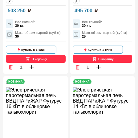
Мощность,
Мощность,
503.250
495.700
19.5
18
кВт
кВт
Вес камней:
Вес камней:
30 кг.
30 кг.
Макс.объем парной (куб.м):
Макс.объем парной (куб.м):
30
25
Купить в 1 клик
Купить в 1 клик
В корзину
В корзину
НОВИНКА
НОВИНКА