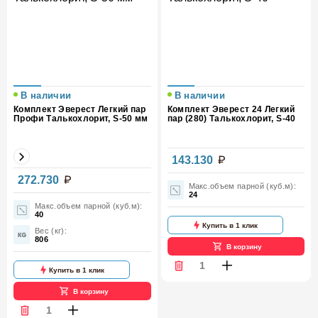
В наличии
В наличии
Комплект Эверест Легкий пар
Комплект Эверест 24 Легкий
Профи Талькохлорит, S-50 мм
пар (280) Талькохлорит, S-40
143.130
Вес камней
60 кг.
272.730
Макс.объем парной (куб.м):
24
Макс.объем парной (куб.м):
40
Купить в 1 клик
Вес (кг):
806
В корзину
Купить в 1 клик
В корзину