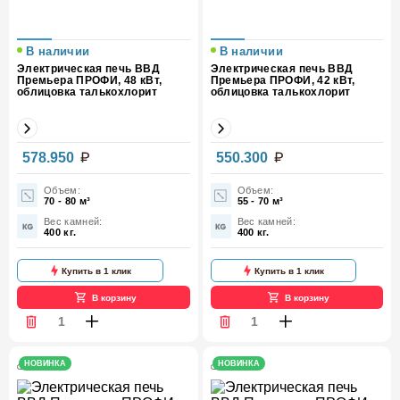
В наличии
В наличии
Электрическая печь ВВД
Электрическая печь ВВД
Премьера ПРОФИ, 48 кВт,
Премьера ПРОФИ, 42 кВт,
облицовка талькохлорит
облицовка талькохлорит
Мощность,
Мощность,
578.950
550.300
48
42
кВт
кВт
Объем:
Объем:
70 - 80 м³
55 - 70 м³
Вес (кг)
480
Вес (кг)
480
Вес камней:
Вес камней:
400 кг.
400 кг.
Облицовка
Талькохлорит
Облицовка
Талькохлорит
Купить в 1 клик
Купить в 1 клик
В корзину
В корзину
НОВИНКА
НОВИНКА