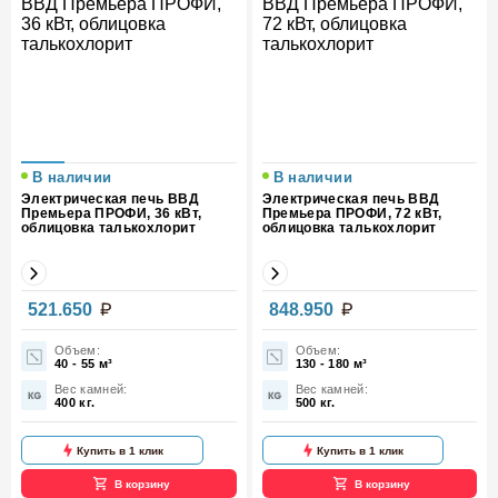
В наличии
В наличии
Электрическая печь ВВД
Электрическая печь ВВД
Премьера ПРОФИ, 36 кВт,
Премьера ПРОФИ, 72 кВт,
облицовка талькохлорит
облицовка талькохлорит
Мощность,
Мощность,
521.650
848.950
36
72
кВт
кВт
Объем:
Объем:
40 - 55 м³
130 - 180 м³
Вес (кг)
480
Вес (кг)
660
Вес камней:
Вес камней:
400 кг.
500 кг.
Облицовка
Талькохлорит
Облицовка
Талькохлорит
Купить в 1 клик
Купить в 1 клик
В корзину
В корзину