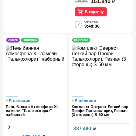
161.840
190.400
В корзину
Осталось
9:48:36
АКЦИЯ
НОВИНКА
НОВИНКА
В наличии
В наличии
Печь банная Атмосфера XL
Комплект Эверест Легкий пар
ламели "Талькохлорит"
Профи Талькохлорит, Резная
наборный
(3 стороны) S-50 мм
387.480