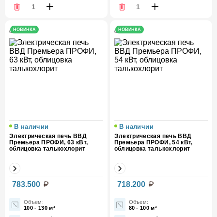
НОВИНКА
НОВИНКА
В наличии
В наличии
Электрическая печь ВВД
Электрическая печь ВВД
Премьера ПРОФИ, 63 кВт,
Премьера ПРОФИ, 54 кВт,
облицовка талькохлорит
облицовка талькохлорит
Мощность,
Мощность,
783.500
718.200
63
54
кВт
кВт
Объем:
Объем:
100 - 130 м³
80 - 100 м³
Вес (кг)
660
Вес (кг)
660