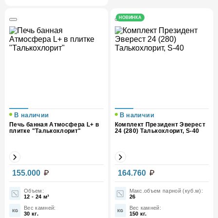
НОВИНКА
В наличии
В наличии
Печь банная Атмосфера L+ в
Комплект Президент Эверест
плитке "Талькохлорит"
24 (280) Талькохлорит, S-40
Вес (кг)
180
Вес (кг)
521
155.000
164.760
Объем:
Макс.объем парной (куб.м):
12 - 24 м³
26
Вес камней:
Вес камней:
30 кг.
150 кг.