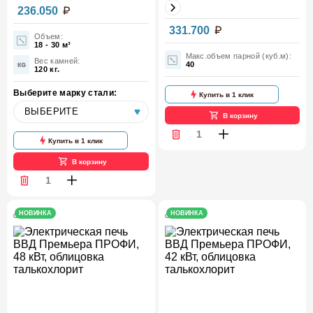
236.050
Мощность,
331.700
24
Объем:
кВт
18 - 30 м³
Макс.объем парной (куб.м):
Вес камней:
40
Облицовка
Талькохлорит
120 кг.
Выберите марку стали:
Купить в 1 клик
В корзину
Купить в 1 клик
В корзину
НОВИНКА
НОВИНКА