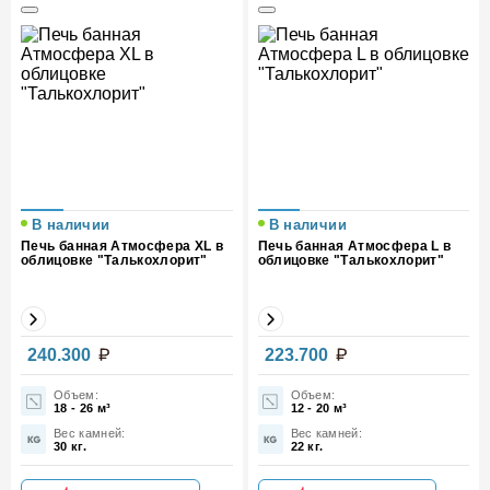
В наличии
В наличии
Печь банная Атмосфера XL в
Печь банная Атмосфера L в
облицовке "Талькохлорит"
облицовке "Талькохлорит"
Вес (кг)
178
Вес (кг)
180
240.300
223.700
Объем:
Объем:
18 - 26 м³
12 - 20 м³
Вес камней:
Вес камней:
30 кг.
22 кг.