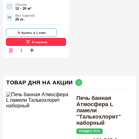
Объем:
12 - 20 м³
Вес камней:
25 кг.
Купить в 1 клик
В корзину
ТОВАР ДНЯ НА АКЦИИ
Печь банная
Атмосфера L
ламели
"Талькохлорит"
наборный
СКИДКА 15%