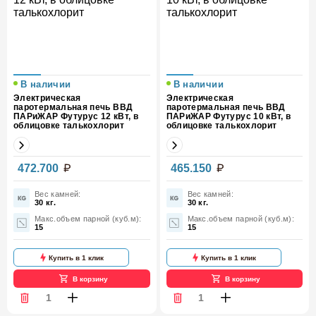
В наличии
В наличии
Электрическая
Электрическая
паротермальная печь ВВД
паротермальная печь ВВД
ПАРиЖАР Футурус 12 кВт, в
ПАРиЖАР Футурус 10 кВт, в
облицовке талькохлорит
облицовке талькохлорит
Мощность,
Мощность,
472.700
465.150
12
10
кВт
кВт
Вес камней:
Вес камней:
30 кг.
30 кг.
Макс.объем парной (куб.м):
Макс.объем парной (куб.м):
15
15
Купить в 1 клик
Купить в 1 клик
В корзину
В корзину