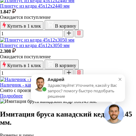
Плинтус из кедра 45х12х2440 мм
1.847
Ожидается поступление
Купить в 1 клик
В корзину
Плинтус из кедра 45х12х3050 мм
2.308
Ожидается поступление
Купить в 1 клик
В корзину
×
Андрей
Наличник - канадский кедр 2.45м
Здравствуйте! Уточните, какой у Вас
Снято с производства
запрос? помогу быстро подобрать
Подробнее
решение
Имитация бруса канадский кедр 18x145
мм.
Размеры и цены