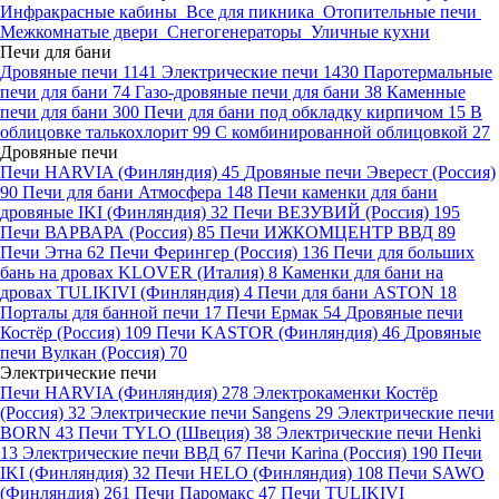
Инфракрасные кабины
Все для пикника
Отопительные печи
Межкомнатые двери
Снегогенераторы
Уличные кухни
Печи для бани
Дровяные печи
1141
Электрические печи
1430
Паротермальные
печи для бани
74
Газо-дровяные печи для бани
38
Каменные
печи для бани
300
Печи для бани под обкладку кирпичом
15
В
облицовке талькохлорит
99
С комбинированной облицовкой
27
Дровяные печи
Печи HARVIA (Финляндия)
45
Дровяные печи Эверест (Россия)
90
Печи для бани Атмосфера
148
Печи каменки для бани
дровяные IKI (Финляндия)
32
Печи ВЕЗУВИЙ (Россия)
195
Печи ВАРВАРА (Россия)
85
Печи ИЖКОМЦЕНТР ВВД
89
Печи Этна
62
Печи Ферингер (Россия)
136
Печи для больших
бань на дровах KLOVER (Италия)
8
Каменки для бани на
дровах TULIKIVI (Финляндия)
4
Печи для бани ASTON
18
Порталы для банной печи
17
Печи Ермак
54
Дровяные печи
Костёр (Россия)
109
Печи KASTOR (Финляндия)
46
Дровяные
печи Вулкан (Россия)
70
Электрические печи
Печи HARVIA (Финляндия)
278
Электрокаменки Костёр
(Россия)
32
Электрические печи Sangens
29
Электрические печи
BORN
43
Печи TYLO (Швеция)
38
Электрические печи Henki
13
Электрические печи ВВД
67
Печи Karina (Россия)
190
Печи
IKI (Финляндия)
32
Печи HELO (Финляндия)
108
Печи SAWO
(Финляндия)
261
Печи Паромакс
47
Печи TULIKIVI