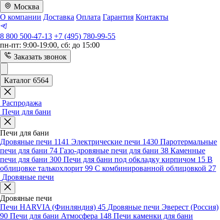
Москва
О компании
Доставка
Оплата
Гарантия
Контакты
8 800 500-47-13
+7 (495) 780-99-55
пн-пт: 9:00-19:00, сб: до 15:00
Заказать звонок
Каталог 6564
Распродажа
Печи для бани
Печи для бани
Дровяные печи
1141
Электрические печи
1430
Паротермальные
печи для бани
74
Газо-дровяные печи для бани
38
Каменные
печи для бани
300
Печи для бани под обкладку кирпичом
15
В
облицовке талькохлорит
99
С комбинированной облицовкой
27
Дровяные печи
Дровяные печи
Печи HARVIA (Финляндия)
45
Дровяные печи Эверест (Россия)
90
Печи для бани Атмосфера
148
Печи каменки для бани