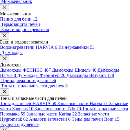
Можжевельник
Можжевельник
Панно для бани
12
Термозащита печей
Баки и водонагреватели
Баки и водонагреватели
Водонагреватели HARVIA
6
Из нержавейки
53
Дымоходы
Дымоходы
Дымоходы ФЕНИКС
487
Дымоходы Шидель
40
Дымоходы
Harvia
8
Дымоходы Ферингер
26
Дымоходы Везувий
178
Принадлежности для печей
Тэны и запасные части для печей
Тэны и запасные части для печей
Тэны для печей HARVIA
59
Запасные части Harvia
71
Запасные
части Sangens
10
Запасные части Tylo
70
Тэны и запасные части
Паромакс
59
Запасные части Karina
22
Запасные части
Hygromatik
62
Аналоги запчастей
6
Тэны для печей Born
15
Купели и душевые