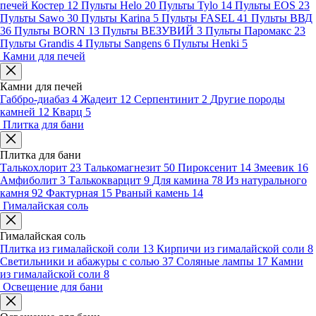
печей Костер
12
Пульты Helo
20
Пульты Tylo
14
Пульты EOS
23
Пульты Sawo
30
Пульты Karina
5
Пульты FASEL
41
Пульты ВВД
36
Пульты BORN
13
Пульты ВЕЗУВИЙ
3
Пульты Паромакс
23
Пульты Grandis
4
Пульты Sangens
6
Пульты Henki
5
Камни для печей
Камни для печей
Габбро-диабаз
4
Жадеит
12
Серпентинит
2
Другие породы
камней
12
Кварц
5
Плитка для бани
Плитка для бани
Талькохлорит
23
Талькомагнезит
50
Пироксенит
14
Змеевик
16
Амфиболит
3
Талькокварцит
9
Для камина
78
Из натурального
камня
92
Фактурная
15
Рваный камень
14
Гималайская соль
Гималайская соль
Плитка из гималайской соли
13
Кирпичи из гималайской соли
8
Светильники и абажуры с солью
37
Соляные лампы
17
Камни
из гималайской соли
8
Освещение для бани