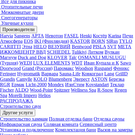
Все для пикника
Отопительные печи
Межкомнатые двери
Снегогенераторы
Уличные кухни
Производители
Harvia
Sangens
АРТА
Невотон
FASEL
Henki
Костёр
Karina
Печи
Атмосфера
EOS
IKI (Финляндия)
KASTOR
BORN
SlRus
TYLO
CARIITTI
Этна
HELO
ВЕЗУВИЙ
Bentwood
PISLA
SVT
МЕТА
ИЖКОМЦЕНТР ВВД
SCHIEDEL
Tulikivi
Литком
Вулкан
Магнум
Duck and Dog
KLOVER
Talc
OSMANLI MUSLUGU
(Турция)
WEDI
LUX ELEMENTS
WDT
Иван Купала и К
Sawo
Doorwood
Grand (Россия)
Паромакс
Woodson
Ruspanel
Феникс
Feringer
Hygromatik
Варвара
Sauna-Life
Ковкоград
Lang
GrillD
Grandis
Camylle
KOLO
Blumenberg
Эверест
ASTON
Березка
RGR
Ермак
Licht-2000
Mondex
ИзиСтим
Kovstandart
Теклар
Fischer
ALDO
Wood-Point
Spitzner
Wellness Spa
R-Snow
Regen
Spa
Morelli Impero
Helios
РАСПРОДАЖА
Строительство саун
Другие услуги
Строительство хаммам
Полная отделка бани
Отделка сауны
Инфракрасная сауна
Соляная комната
Сервисный центр
Установка и подключение
Комплектация бани
Вызов на замеры