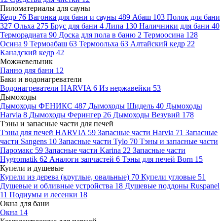
Пиломатериалы для сауны
Кедр
76
Вагонка для бани и сауны
489
Абаш
103
Полок для бани
327
Ольха
275
Брус для бани
4
Липа
130
Наличники для бани
40
Терморадиата
90
Доска для пола в баню
2
Термоосина
128
Осина
9
Термоабаш
63
Термоольха
63
Алтайский кедр
22
Канадский кедр
42
Можжевельник
Панно для бани
12
Баки и водонагреватели
Водонагреватели HARVIA
6
Из нержавейки
53
Дымоходы
Дымоходы ФЕНИКС
487
Дымоходы Шидель
40
Дымоходы
Harvia
8
Дымоходы Ферингер
26
Дымоходы Везувий
178
Тэны и запасные части для печей
Тэны для печей HARVIA
59
Запасные части Harvia
71
Запасные
части Sangens
10
Запасные части Tylo
70
Тэны и запасные части
Паромакс
59
Запасные части Karina
22
Запасные части
Hygromatik
62
Аналоги запчастей
6
Тэны для печей Born
15
Купели и душевые
Купели из дерева (круглые, овальные)
70
Купели угловые
51
Душевые и обливные устройства
18
Душевые поддоны Ruspanel
11
Подиумы и лесенки
18
Окна для бани
Окна
14