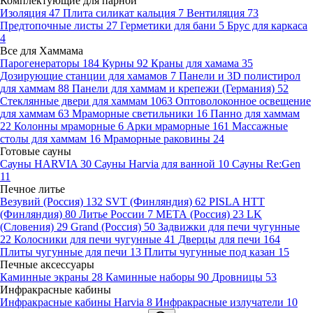
Комплектующие для парной
Изоляция
47
Плита силикат кальция
7
Вентиляция
73
Предтопочные листы
27
Герметики для бани
5
Брус для каркаса
4
Все для Хаммама
Парогенераторы
184
Курны
92
Краны для хамама
35
Дозирующие станции для хамамов
7
Панели и 3D полистирол
для хаммам
88
Панели для хаммам и крепежи (Германия)
52
Стеклянные двери для хаммам
1063
Оптоволоконное освещение
для хаммам
63
Мраморные светильники
16
Панно для хаммам
22
Колонны мраморные
6
Арки мраморные
161
Массажные
столы для хаммам
16
Мраморные раковины
24
Готовые сауны
Сауны HARVIA
30
Сауны Harvia для ванной
10
Сауны Re:Gen
11
Печное литье
Везувий (Россия)
132
SVT (Финляндия)
62
PISLA HTT
(Финляндия)
80
Литье России
7
МЕТА (Россия)
23
LK
(Словения)
29
Grand (Россия)
50
Задвижки для печи чугунные
22
Колосники для печи чугунные
41
Дверцы для печи
164
Плиты чугунные для печи
13
Плиты чугунные под казан
15
Печные аксессуары
Каминные экраны
28
Каминные наборы
90
Дровницы
53
Инфракрасные кабины
Инфракрасные кабины Harvia
8
Инфракрасные излучатели
10