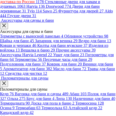
доставка по России
1178
Стеклянные двери для хамам и
душевых
1063
Harvia
136
Doorwood
774
Двери для бани
деревянные
31
Tylo
114
Sawo
25
Фурнитура для дверей
27
Aldo
444
Глухие двери
31
Аксессуары для сауны и бани
Аксессуары для сауны и бани
Термометры с выносной панелью
4
Обливное устройство
98
Шайка для бани
45
Запарник для веника
29
Ведро для бани
13
Ковши и черпаки
46
Килты для бани мужские
37
Изделия из
войлока
13
Вешалка в баню
29
Прочие аксессуары
39
Аксессуары Harvia Legend
22
Ушат для бани
23
Гигрометры для
бани
64
Термометры
56
Песочные часы для бани
29
Подголовник для бани
37
Коврик для бани
20
Веники для бани
5
Ароматизатор для бани
382
Масло для бани
72
Травы для бани
12
Средства для чистки
12
Пиломатериалы для сауны
Пиломатериалы для сауны
Кедр
76
Вагонка для бани и сауны
489
Абаш
103
Полок для бани
327
Ольха
275
Брус для бани
4
Липа
130
Наличники для бани
40
Терморадиата
90
Доска для пола в баню
2
Термоосина
128
Осина
9
Термоабаш
63
Термоольха
63
Алтайский кедр
22
Канадский кедр
42