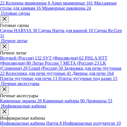
22
Колонны мраморные
6
Арки мраморные
161
Массажные
столы для хаммам
16
Мраморные раковины
24
Готовые сауны
Готовые сауны
Сауны HARVIA
30
Сауны Harvia для ванной
10
Сауны Re:Gen
11
Печное литье
Печное литье
Везувий (Россия)
132
SVT (Финляндия)
62
PISLA HTT
(Финляндия)
80
Литье России
7
МЕТА (Россия)
23
LK
(Словения)
29
Grand (Россия)
50
Задвижки для печи чугунные
22
Колосники для печи чугунные
41
Дверцы для печи
164
Плиты чугунные для печи
13
Плиты чугунные под казан
15
Печные аксессуары
Печные аксессуары
Каминные экраны
28
Каминные наборы
90
Дровницы
53
Инфракрасные кабины
Инфракрасные кабины
Инфракрасные кабины Harvia
8
Инфракрасные излучатели
10