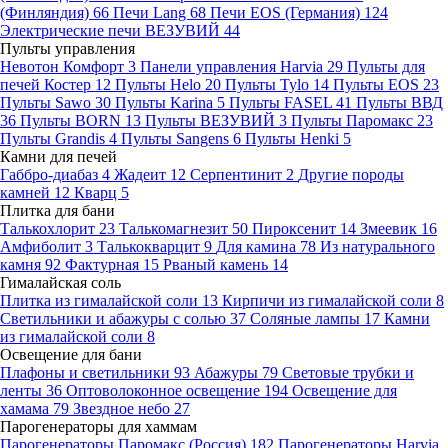
(Финляндия)
66
Печи Lang
68
Печи EOS (Германия)
124
Электрические печи ВЕЗУВИЙ
44
Пульты управления
Невотон Комфорт
3
Панели управления Harvia
29
Пульты для
печей Костер
12
Пульты Helo
20
Пульты Tylo
14
Пульты EOS
23
Пульты Sawo
30
Пульты Karina
5
Пульты FASEL
41
Пульты ВВД
36
Пульты BORN
13
Пульты ВЕЗУВИЙ
3
Пульты Паромакс
23
Пульты Grandis
4
Пульты Sangens
6
Пульты Henki
5
Камни для печей
Габбро-диабаз
4
Жадеит
12
Серпентинит
2
Другие породы
камней
12
Кварц
5
Плитка для бани
Талькохлорит
23
Талькомагнезит
50
Пироксенит
14
Змеевик
16
Амфиболит
3
Талькокварцит
9
Для камина
78
Из натурального
камня
92
Фактурная
15
Рваный камень
14
Гималайская соль
Плитка из гималайской соли
13
Кирпичи из гималайской соли
8
Светильники и абажуры с солью
37
Соляные лампы
17
Камни
из гималайской соли
8
Освещение для бани
Плафоны и светильники
93
Абажуры
79
Световые трубки и
ленты
36
Оптоволоконное освещение
194
Освещение для
хамама
79
Звездное небо
27
Парогенераторы для хаммам
Парогенераторы Паромакс (Россия)
182
Парогенераторы Harvia