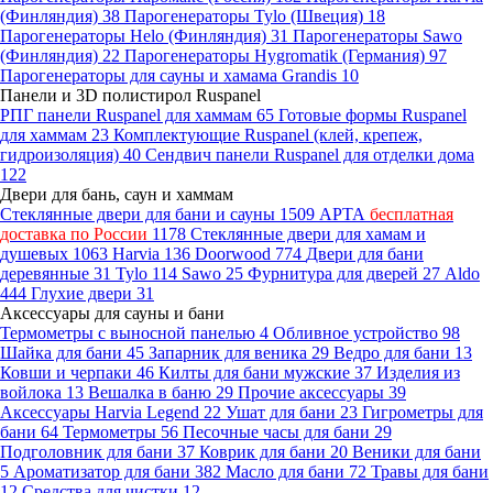
(Финляндия)
38
Парогенераторы Tylo (Швеция)
18
Парогенераторы Helo (Финляндия)
31
Парогенераторы Sawo
(Финляндия)
22
Парогенераторы Hygromatik (Германия)
97
Парогенераторы для сауны и хамама Grandis
10
Панели и 3D полистирол Ruspanel
РПГ панели Ruspanel для хаммам
65
Готовые формы Ruspanel
для хаммам
23
Комплектующие Ruspanel (клей, крепеж,
гидроизоляция)
40
Сендвич панели Ruspanel для отделки дома
122
Двери для бань, саун и хаммам
Стеклянные двери для бани и сауны
1509
АРТА
бесплатная
доставка по России
1178
Стеклянные двери для хамам и
душевых
1063
Harvia
136
Doorwood
774
Двери для бани
деревянные
31
Tylo
114
Sawo
25
Фурнитура для дверей
27
Aldo
444
Глухие двери
31
Аксессуары для сауны и бани
Термометры с выносной панелью
4
Обливное устройство
98
Шайка для бани
45
Запарник для веника
29
Ведро для бани
13
Ковши и черпаки
46
Килты для бани мужские
37
Изделия из
войлока
13
Вешалка в баню
29
Прочие аксессуары
39
Аксессуары Harvia Legend
22
Ушат для бани
23
Гигрометры для
бани
64
Термометры
56
Песочные часы для бани
29
Подголовник для бани
37
Коврик для бани
20
Веники для бани
5
Ароматизатор для бани
382
Масло для бани
72
Травы для бани
12
Средства для чистки
12