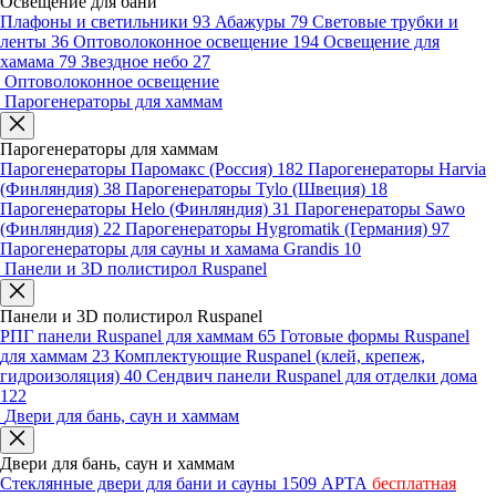
Освещение для бани
Плафоны и светильники
93
Абажуры
79
Световые трубки и
ленты
36
Оптоволоконное освещение
194
Освещение для
хамама
79
Звездное небо
27
Оптоволоконное освещение
Парогенераторы для хаммам
Парогенераторы для хаммам
Парогенераторы Паромакс (Россия)
182
Парогенераторы Harvia
(Финляндия)
38
Парогенераторы Tylo (Швеция)
18
Парогенераторы Helo (Финляндия)
31
Парогенераторы Sawo
(Финляндия)
22
Парогенераторы Hygromatik (Германия)
97
Парогенераторы для сауны и хамама Grandis
10
Панели и 3D полистирол Ruspanel
Панели и 3D полистирол Ruspanel
РПГ панели Ruspanel для хаммам
65
Готовые формы Ruspanel
для хаммам
23
Комплектующие Ruspanel (клей, крепеж,
гидроизоляция)
40
Сендвич панели Ruspanel для отделки дома
122
Двери для бань, саун и хаммам
Двери для бань, саун и хаммам
Стеклянные двери для бани и сауны
1509
АРТА
бесплатная