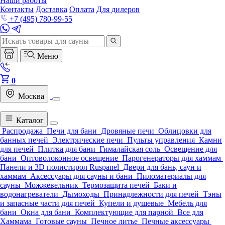
Наши работы
Контакты
Доставка
Оплата
Для дилеров
+7 (495) 780-99-55
Меню
0
Москва
Каталог
Распродажа
Печи для бани
Дровяные печи
Облицовки для
банных печей
Электрические печи
Пульты управления
Камни
для печей
Плитка для бани
Гималайская соль
Освещение для
бани
Оптоволоконное освещение
Парогенераторы для хаммам
Панели и 3D полистирол Ruspanel
Двери для бань, саун и
хаммам
Аксессуары для сауны и бани
Пиломатериалы для
сауны
Можжевельник
Термозащита печей
Баки и
водонагреватели
Дымоходы
Принадлежности для печей
Тэны
и запасные части для печей
Купели и душевые
Мебель для
бани
Окна для бани
Комплектующие для парной
Все для
Хаммама
Готовые сауны
Печное литье
Печные аксессуары