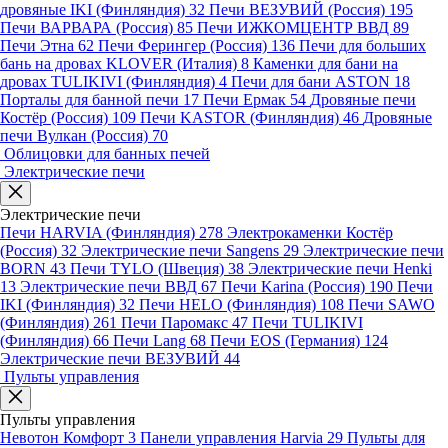
дровяные IKI (Финляндия)
32
Печи ВЕЗУВИЙ (Россия)
195
Печи ВАРВАРА (Россия)
85
Печи ИЖКОМЦЕНТР ВВД
89
Печи Этна
62
Печи Ферингер (Россия)
136
Печи для больших
бань на дровах KLOVER (Италия)
8
Каменки для бани на
дровах TULIKIVI (Финляндия)
4
Печи для бани ASTON
18
Порталы для банной печи
17
Печи Ермак
54
Дровяные печи
Костёр (Россия)
109
Печи KASTOR (Финляндия)
46
Дровяные
печи Вулкан (Россия)
70
Облицовки для банных печей
Электрические печи
Электрические печи
Печи HARVIA (Финляндия)
278
Электрокаменки Костёр
(Россия)
32
Электрические печи Sangens
29
Электрические печи
BORN
43
Печи TYLO (Швеция)
38
Электрические печи Henki
13
Электрические печи ВВД
67
Печи Karina (Россия)
190
Печи
IKI (Финляндия)
32
Печи HELO (Финляндия)
108
Печи SAWO
(Финляндия)
261
Печи Паромакс
47
Печи TULIKIVI
(Финляндия)
66
Печи Lang
68
Печи EOS (Германия)
124
Электрические печи ВЕЗУВИЙ
44
Пульты управления
Пульты управления
Невотон Комфорт
3
Панели управления Harvia
29
Пульты для