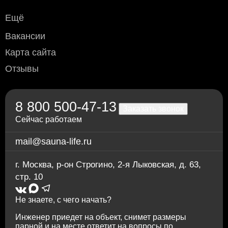
Дебетовой или кредитной пластиковой картой
при
самовывозе с нашего склада в Москве, а также при
1.449
Ещё
доставке водителем по Москве и области
(необходимо уточнить перед доставкой)
Полок термоабаш (Африка) SHP, 26х95 мм.,
Вакансии
Переводом по счёту: для физлиц — через любой
длина 1.8 м.
Карта сайта
банк; для юрлиц и ИП — без НДС, по
предварительной заявке.
Отзывы
Через приложение Сбербанк онлайн
Переводом на карту Сбербанка
По счету в отделении любого банка
8 800 500-47-13
Заказать звонок
Сейчас работаем
mail@sauna-life.ru
г. Москва
,
р-он Строгино, 2-я Лыковская, д. 63,
стр. 10
1.650
Полок термоабаш (Африка) SHP, 26х95 мм.,
Не знаете, с чего начать?
длина 2.05 м.
Инженер приедет на объект, снимет размеры
парной и на месте ответит на вопросы по