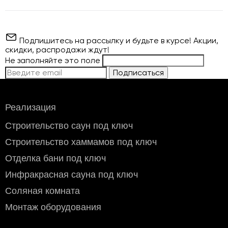
Подпишитесь на рассылку и будьте в курсе! Акции,
скидки, распродажи ждут!
Не заполняйте это поле
Подписаться
ВНИМАНИЕ!
Производитель
SlRus
Реализация
Поставка
2024 г.
Строительство саун под ключ
Строительство хаммамов под ключ
966
Стоимость доставки по Москве (в пределах МКАД)
:
Отделка бани под ключ
Доставка производится собственными курьерами с
Полок термоабаш (Африка) SHP, 26х95 мм.,
понедельника по субботу. Воскресенье - выходной.
Инфракрасная сауна под ключ
длина 1.2 м.
Доставка в центр Москвы, (внутри третьего транспортного
кольца ТТК) предварительно оговаривается.
Соляная комната
Бесплатно при заказе свыше 100 000 руб.
Монтаж оборудования
Мелкогабаритный груз (до 50×40×70 см): 800 руб.
Крупногабаритный груз: 1200 руб.