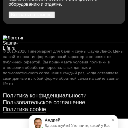
оборудованию и отделке.
Вызвать на замеры
© 2010-2026
Гипермаркет для бани и сауны Сауна Лайф
.
Цены
на сайте носят информационный характер и не являются
публичной офертой. Вы принимаете условия
политики в
1.731
отношении обработки персональных данных
и
пользовательского соглашения
каждый раз, когда оставляете
Полок термоабаш (Африка) SHP, 26х95 мм.,
свои данные в любой форме обратной связи на сайте sauna-
длина 2.15 м.
life.ru
Политика конфиденциальности
Пользовательское соглашение
Политика cookie
×
Андрей
Здравствуйте! Уточните, какой у Вас