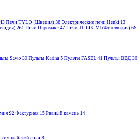
43
Печи TYLO (Швеция)
38
Электрические печи Henki
13
ляндия)
261
Печи Паромакс
47
Печи TULIKIVI (Финляндия)
66
льты Sawo
30
Пульты Karina
5
Пульты FASEL
41
Пульты ВВД
36
амня
92
Фактурная
15
Рваный камень
14
 гималайской соли
8