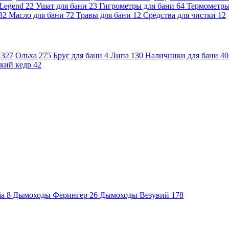
 Legend
22
Ушат для бани
23
Гигрометры для бани
64
Термометр
82
Масло для бани
72
Травы для бани
12
Средства для чистки
12
и
327
Ольха
275
Брус для бани
4
Липа
130
Наличники для бани
40
кий кедр
42
ia
8
Дымоходы Ферингер
26
Дымоходы Везувий
178