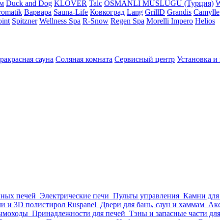
м
Duck and Dog
KLOVER
Talc
OSMANLI MUSLUGU (Турция)
omatik
Варвара
Sauna-Life
Ковкоград
Lang
GrillD
Grandis
Camylle
int
Spitzner
Wellness Spa
R-Snow
Regen Spa
Morelli Impero
Helios
ракрасная сауна
Соляная комната
Сервисный центр
Установка и
нных печей
Электрические печи
Пульты управления
Камни для
и и 3D полистирол Ruspanel
Двери для бань, саун и хаммам
Акс
ымоходы
Принадлежности для печей
Тэны и запасные части дл