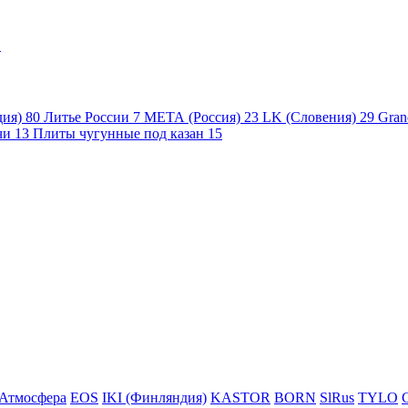
1
дия)
80
Литье России
7
МЕТА (Россия)
23
LK (Словения)
29
Gran
чи
13
Плиты чугунные под казан
15
Атмосфера
EOS
IKI (Финляндия)
KASTOR
BORN
SlRus
TYLO