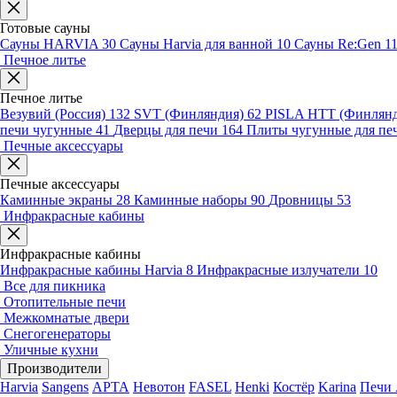
Готовые сауны
Сауны HARVIA
30
Сауны Harvia для ванной
10
Сауны Re:Gen
1
Печное литье
Печное литье
Везувий (Россия)
132
SVT (Финляндия)
62
PISLA HTT (Финлян
печи чугунные
41
Дверцы для печи
164
Плиты чугунные для пе
Печные аксессуары
Печные аксессуары
Каминные экраны
28
Каминные наборы
90
Дровницы
53
Инфракрасные кабины
Инфракрасные кабины
Инфракрасные кабины Harvia
8
Инфракрасные излучатели
10
Все для пикника
Отопительные печи
Межкомнатые двери
Снегогенераторы
Уличные кухни
Производители
Harvia
Sangens
АРТА
Невотон
FASEL
Henki
Костёр
Karina
Печи 