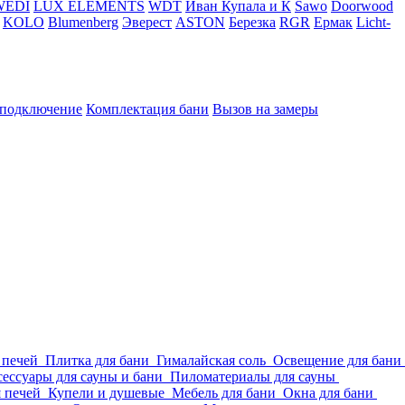
WEDI
LUX ELEMENTS
WDT
Иван Купала и К
Sawo
Doorwood
KOLO
Blumenberg
Эверест
ASTON
Березка
RGR
Ермак
Licht-
 подключение
Комплектация бани
Вызов на замеры
 печей
Плитка для бани
Гималайская соль
Освещение для бани
ессуары для сауны и бани
Пиломатериалы для сауны
я печей
Купели и душевые
Мебель для бани
Окна для бани