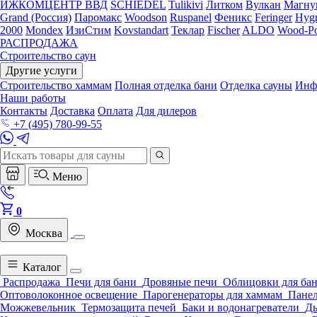
ИЖКОМЦЕНТР ВВД
SCHIEDEL
Tulikivi
Литком
Вулкан
Магну
Grand (Россия)
Паромакс
Woodson
Ruspanel
Феникс
Feringer
Hygr
2000
Mondex
ИзиСтим
Kovstandart
Теклар
Fischer
ALDO
Wood-Po
РАСПРОДАЖА
Строительство саун
Другие услуги
Строительство хаммам
Полная отделка бани
Отделка сауны
Инф
Наши работы
Контакты
Доставка
Оплата
Для дилеров
+7 (495) 780-99-55
Меню
0
Москва
Каталог
Распродажа
Печи для бани
Дровяные печи
Облицовки для ба
Оптоволоконное освещение
Парогенераторы для хаммам
Панел
Можжевельник
Термозащита печей
Баки и водонагреватели
Д