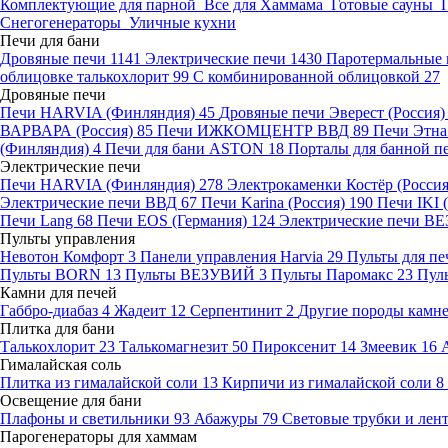
Комплектующие для парной
Все для Хаммама
Готовые сауны
Снегогенераторы
Уличные кухни
Печи для бани
Дровяные печи
1141
Электрические печи
1430
Паротермальные 
облицовке талькохлорит
99
С комбинированной облицовкой
27
Дровяные печи
Печи HARVIA (Финляндия)
45
Дровяные печи Эверест (Россия
ВАРВАРА (Россия)
85
Печи ИЖКОМЦЕНТР ВВД
89
Печи Этн
(Финляндия)
4
Печи для бани ASTON
18
Порталы для банной п
Электрические печи
Печи HARVIA (Финляндия)
278
Электрокаменки Костёр (Росси
Электрические печи ВВД
67
Печи Karina (Россия)
190
Печи IKI
Печи Lang
68
Печи EOS (Германия)
124
Электрические печи 
Пульты управления
Невотон Комфорт
3
Панели управления Harvia
29
Пульты для пе
Пульты BORN
13
Пульты ВЕЗУВИЙ
3
Пульты Паромакс
23
Пул
Камни для печей
Габбро-диабаз
4
Жадеит
12
Серпентинит
2
Другие породы камн
Плитка для бани
Талькохлорит
23
Талькомагнезит
50
Пироксенит
14
Змеевик
16
Гималайская соль
Плитка из гималайской соли
13
Кирпичи из гималайской соли
8
Освещение для бани
Плафоны и светильники
93
Абажуры
79
Световые трубки и ле
Парогенераторы для хаммам