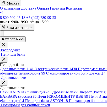
Москва
О компании
Доставка
Оплата
Гарантия
Контакты
8 800 500-47-13
+7 (495) 780-99-55
пн-пт: 9:00-19:00, сб: до 15:00
Заказать звонок
Каталог 6564
Распродажа
Печи для бани
Печи для бани
Дровяные печи
1141
Электрические печи
1430
Паротермальные 
облицовке талькохлорит
99
С комбинированной облицовкой
27
Дровяные печи
Дровяные печи
Печи HARVIA (Финляндия)
45
Дровяные печи Эверест (Россия
ВАРВАРА (Россия)
85
Печи ИЖКОМЦЕНТР ВВД
89
Печи Этн
(Финляндия)
4
Печи для бани ASTON
18
Порталы для банной п
Облицовки для банных печей