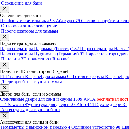
Освещение для бани
Освещение для бани
Плафоны и светильники
93
Абажуры
79
Световые трубки и ле
Оптоволоконное освещение
Парогенераторы для хаммам
Парогенераторы для хаммам
Парогенераторы Паромакс (Россия)
182
Парогенераторы Harvia
Парогенераторы Hygromatik (Германия)
97
Парогенераторы для 
Панели и 3D полистирол Ruspanel
Панели и 3D полистирол Ruspanel
РПГ панели Ruspanel для хаммам
65
Готовые формы Ruspanel д
Двери для бань, саун и хаммам
Двери для бань, саун и хаммам
Стеклянные двери для бани и сауны
1509
АРТА
бесплатная дост
114
Sawo
25
Фурнитура для дверей
27
Aldo
444
Глухие двери
31
Аксессуары для сауны и бани
Аксессуары для сауны и бани
Термометры с выносной панелью
4
Обливное устройство
98
Шай