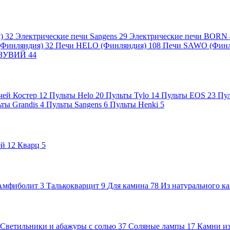
я)
32
Электрические печи Sangens
29
Электрические печи BORN
 (Финляндия)
32
Печи HELO (Финляндия)
108
Печи SAWO (Фин
ВЕЗУВИЙ
44
чей Костер
12
Пульты Helo
20
Пульты Tylo
14
Пульты EOS
23
Пу
ьты Grandis
4
Пульты Sangens
6
Пульты Henki
5
ей
12
Кварц
5
Амфиболит
3
Талькокварцит
9
Для камина
78
Из натурального к
Светильники и абажуры с солью
37
Соляные лампы
17
Камни из