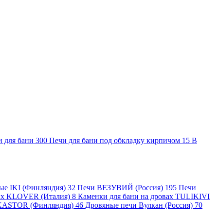
и для бани
300
Печи для бани под обкладку кирпичом
15
В
ные IKI (Финляндия)
32
Печи ВЕЗУВИЙ (Россия)
195
Печи
вах KLOVER (Италия)
8
Каменки для бани на дровах TULIKIVI
KASTOR (Финляндия)
46
Дровяные печи Вулкан (Россия)
70