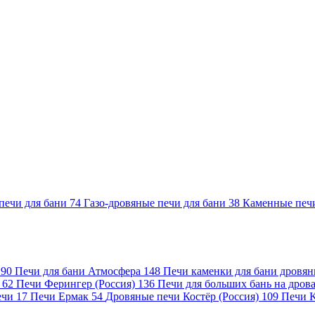
печи для бани
74
Газо-дровяные печи для бани
38
Каменные печ
)
90
Печи для бани Атмосфера
148
Печи каменки для бани дровя
а
62
Печи Ферингер (Россия)
136
Печи для больших бань на дро
ечи
17
Печи Ермак
54
Дровяные печи Костёр (Россия)
109
Печи 