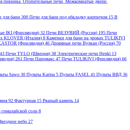
ля пикника
Отопительные печи
Межкомнатые двери
и для бани
300
Печи для бани под обкладку кирпичом
15
В
ные IKI (Финляндия)
32
Печи ВЕЗУВИЙ (Россия)
195
Печи
вах KLOVER (Италия)
8
Каменки для бани на дровах TULIKIVI
KASTOR (Финляндия)
46
Дровяные печи Вулкан (Россия)
70
43
Печи TYLO (Швеция)
38
Электрические печи Henki
13
ляндия)
261
Печи Паромакс
47
Печи TULIKIVI (Финляндия)
66
льты Sawo
30
Пульты Karina
5
Пульты FASEL
41
Пульты ВВД
36
амня
92
Фактурная
15
Рваный камень
14
 гималайской соли
8
Звездное небо
27