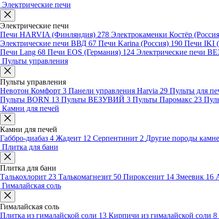
Электрические печи
Электрические печи
Печи HARVIA (Финляндия)
278
Электрокаменки Костёр (Росси
Электрические печи ВВД
67
Печи Karina (Россия)
190
Печи IKI
Печи Lang
68
Печи EOS (Германия)
124
Электрические печи 
Пульты управления
Пульты управления
Невотон Комфорт
3
Панели управления Harvia
29
Пульты для пе
Пульты BORN
13
Пульты ВЕЗУВИЙ
3
Пульты Паромакс
23
Пул
Камни для печей
Камни для печей
Габбро-диабаз
4
Жадеит
12
Серпентинит
2
Другие породы камн
Плитка для бани
Плитка для бани
Талькохлорит
23
Талькомагнезит
50
Пироксенит
14
Змеевик
16
Гималайская соль
Гималайская соль
Плитка из гималайской соли
13
Кирпичи из гималайской соли
8