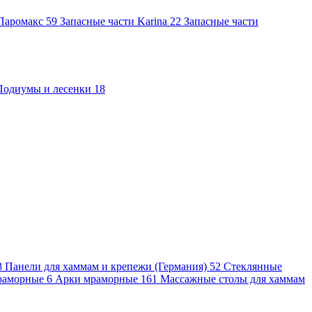
 Паромакс
59
Запасные части Karina
22
Запасные части
Подиумы и лесенки
18
8
Панели для хаммам и крепежи (Германия)
52
Стеклянные
раморные
6
Арки мраморные
161
Массажные столы для хаммам