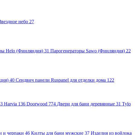
Звездное небо
27
ры Helo (Финляндия)
31
Парогенераторы Sawo (Финляндия)
22
яция)
40
Сендвич панели Ruspanel для отделки дома
122
63
Harvia
136
Doorwood
774
Двери для бани деревянные
31
Tylo
и и черпаки
46
Килты для бани мужские
37
Изделия из войлока