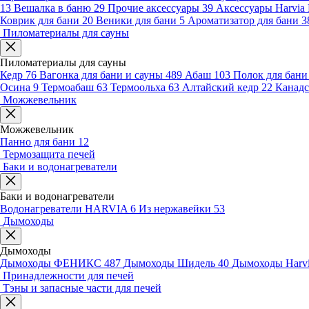
13
Вешалка в баню
29
Прочие аксессуары
39
Аксессуары Harvia
Коврик для бани
20
Веники для бани
5
Ароматизатор для бани
3
Пиломатериалы для сауны
Пиломатериалы для сауны
Кедр
76
Вагонка для бани и сауны
489
Абаш
103
Полок для бан
Осина
9
Термоабаш
63
Термоольха
63
Алтайский кедр
22
Канадс
Можжевельник
Можжевельник
Панно для бани
12
Термозащита печей
Баки и водонагреватели
Баки и водонагреватели
Водонагреватели HARVIA
6
Из нержавейки
53
Дымоходы
Дымоходы
Дымоходы ФЕНИКС
487
Дымоходы Шидель
40
Дымоходы Harv
Принадлежности для печей
Тэны и запасные части для печей