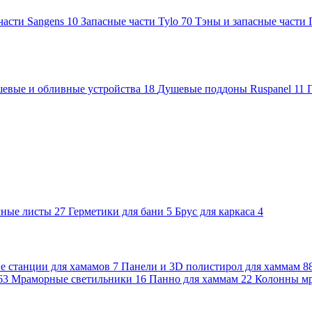
части Sangens
10
Запасные части Tylo
70
Тэны и запасные части
евые и обливные устройства
18
Душевые поддоны Ruspanel
11
чные листы
27
Герметики для бани
5
Брус для каркаса
4
 станции для хамамов
7
Панели и 3D полистирол для хаммам
8
63
Мраморные светильники
16
Панно для хаммам
22
Колонны м