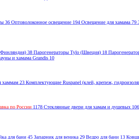
нты
36
Оптоволоконное освещение
194
Освещение для хамама
79
 (Финляндия)
38
Парогенераторы Tylo (Швеция)
18
Парогенерато
сауны и хамама Grandis
10
ля хаммам
23
Комплектующие Ruspanel (клей, крепеж, гидроизол
авка по России
1178
Стеклянные двери для хамам и душевых
10
ка для бани
45
Запарник для веника
29
Ведро для бани
13
Ковш