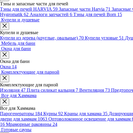
Тэны и запасные части для печей
Тэны для печей HARVIA
59
Запасные части Harvia
71
Запасные 
Hygromatik
62
Аналоги запчастей
6
Тэны для печей Born
15
Купели и душевые
Купели и душевые
Купели из дерева (круглые, овальные)
70
Купели угловые
51
Душ
Мебель для бани
Окна для бани
Окна для бани
Окна
14
Комплектующие для парной
Комплектующие для парной
Изоляция
47
Плита силикат кальция
7
Вентиляция
73
Предтопо
Все для Хаммама
Все для Хаммама
Парогенераторы
184
Курны
92
Краны для хамама
35
Дозирующие
двери для хаммам
1063
Оптоволоконное освещение для хаммам
16
Мраморные раковины
24
Готовые сауны