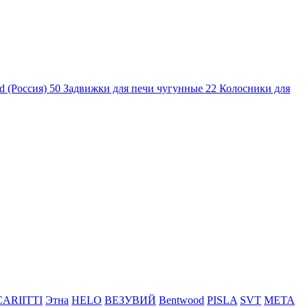
d (Россия)
50
Задвижки для печи чугунные
22
Колосники для
CARIITTI
Этна
HELO
ВЕЗУВИЙ
Bentwood
PISLA
SVT
МЕТА