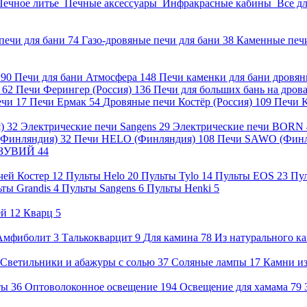
Печное литье
Печные аксессуары
Инфракрасные кабины
Все д
печи для бани
74
Газо-дровяные печи для бани
38
Каменные печ
)
90
Печи для бани Атмосфера
148
Печи каменки для бани дровя
а
62
Печи Ферингер (Россия)
136
Печи для больших бань на дро
ечи
17
Печи Ермак
54
Дровяные печи Костёр (Россия)
109
Печи 
я)
32
Электрические печи Sangens
29
Электрические печи BORN
 (Финляндия)
32
Печи HELO (Финляндия)
108
Печи SAWO (Фин
ВЕЗУВИЙ
44
чей Костер
12
Пульты Helo
20
Пульты Tylo
14
Пульты EOS
23
Пу
ьты Grandis
4
Пульты Sangens
6
Пульты Henki
5
ей
12
Кварц
5
Амфиболит
3
Талькокварцит
9
Для камина
78
Из натурального к
Светильники и абажуры с солью
37
Соляные лампы
17
Камни из
нты
36
Оптоволоконное освещение
194
Освещение для хамама
79