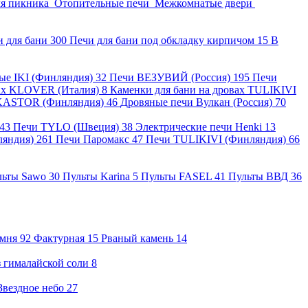
ля пикника
Отопительные печи
Межкомнатые двери
и для бани
300
Печи для бани под обкладку кирпичом
15
В
ные IKI (Финляндия)
32
Печи ВЕЗУВИЙ (Россия)
195
Печи
вах KLOVER (Италия)
8
Каменки для бани на дровах TULIKIVI
KASTOR (Финляндия)
46
Дровяные печи Вулкан (Россия)
70
43
Печи TYLO (Швеция)
38
Электрические печи Henki
13
ляндия)
261
Печи Паромакс
47
Печи TULIKIVI (Финляндия)
66
льты Sawo
30
Пульты Karina
5
Пульты FASEL
41
Пульты ВВД
36
амня
92
Фактурная
15
Рваный камень
14
 гималайской соли
8
Звездное небо
27