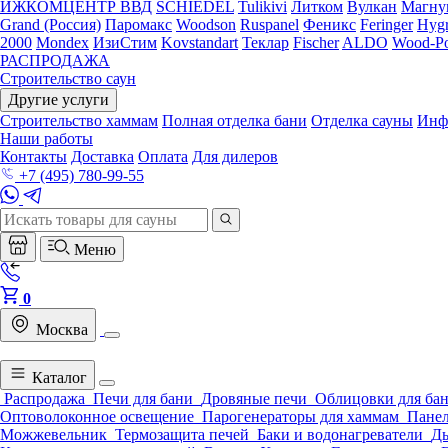
ИЖКОМЦЕНТР ВВД
SCHIEDEL
Tulikivi
Литком
Вулкан
Магну
Grand (Россия)
Паромакс
Woodson
Ruspanel
Феникс
Feringer
Hygr
2000
Mondex
ИзиСтим
Kovstandart
Теклар
Fischer
ALDO
Wood-Po
РАСПРОДАЖА
Строительство саун
Другие услуги
Строительство хаммам
Полная отделка бани
Отделка сауны
Инф
Наши работы
Контакты
Доставка
Оплата
Для дилеров
+7 (495) 780-99-55
Меню
0
Москва
Каталог
Распродажа
Печи для бани
Дровяные печи
Облицовки для ба
Оптоволоконное освещение
Парогенераторы для хаммам
Панел
Можжевельник
Термозащита печей
Баки и водонагреватели
Д