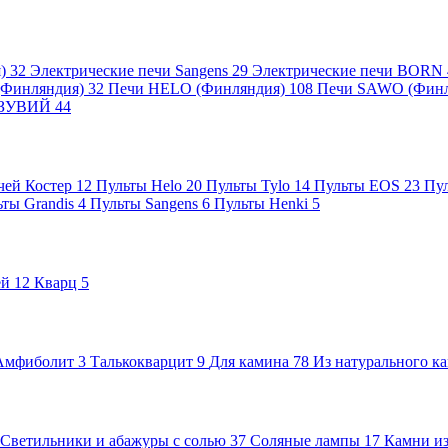
я)
32
Электрические печи Sangens
29
Электрические печи BORN
 (Финляндия)
32
Печи HELO (Финляндия)
108
Печи SAWO (Фин
ВЕЗУВИЙ
44
чей Костер
12
Пульты Helo
20
Пульты Tylo
14
Пульты EOS
23
Пу
ьты Grandis
4
Пульты Sangens
6
Пульты Henki
5
ей
12
Кварц
5
Амфиболит
3
Талькокварцит
9
Для камина
78
Из натурального к
Светильники и абажуры с солью
37
Соляные лампы
17
Камни из