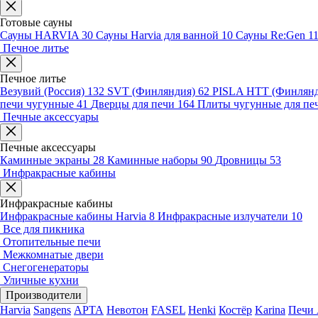
Готовые сауны
Сауны HARVIA
30
Сауны Harvia для ванной
10
Сауны Re:Gen
1
Печное литье
Печное литье
Везувий (Россия)
132
SVT (Финляндия)
62
PISLA HTT (Финлян
печи чугунные
41
Дверцы для печи
164
Плиты чугунные для пе
Печные аксессуары
Печные аксессуары
Каминные экраны
28
Каминные наборы
90
Дровницы
53
Инфракрасные кабины
Инфракрасные кабины
Инфракрасные кабины Harvia
8
Инфракрасные излучатели
10
Все для пикника
Отопительные печи
Межкомнатые двери
Снегогенераторы
Уличные кухни
Производители
Harvia
Sangens
АРТА
Невотон
FASEL
Henki
Костёр
Karina
Печи 