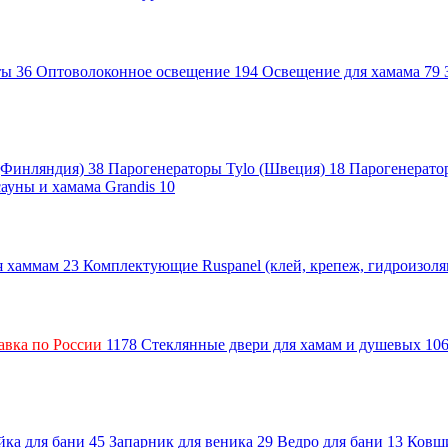
нты
36
Оптоволоконное освещение
194
Освещение для хамама
79
 (Финляндия)
38
Парогенераторы Tylo (Швеция)
18
Парогенерато
сауны и хамама Grandis
10
ля хаммам
23
Комплектующие Ruspanel (клей, крепеж, гидроизол
авка по России
1178
Стеклянные двери для хамам и душевых
10
ка для бани
45
Запарник для веника
29
Ведро для бани
13
Ковш