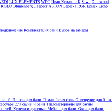
WEDI
LUX ELEMENTS
WDT
Иван Купала и К
Sawo
Doorwood
KOLO
Blumenberg
Эверест
ASTON
Березка
RGR
Ермак
Licht-
 подключение
Комплектация бани
Вызов на замеры
 печей
Плитка для бани
Гималайская соль
Освещение для бани
ессуары для сауны и бани
Пиломатериалы для сауны
я печей
Купели и душевые
Мебель для бани
Окна для бани