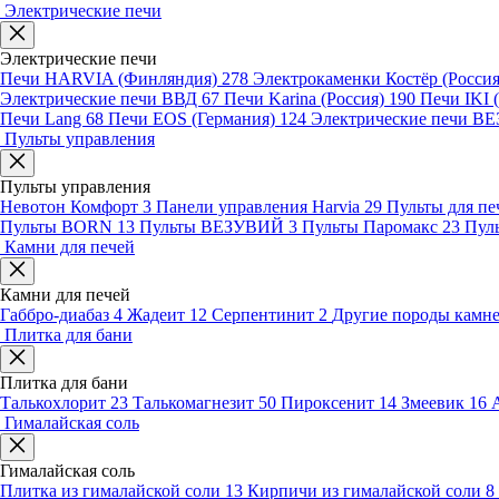
Электрические печи
Электрические печи
Печи HARVIA (Финляндия)
278
Электрокаменки Костёр (Росси
Электрические печи ВВД
67
Печи Karina (Россия)
190
Печи IKI
Печи Lang
68
Печи EOS (Германия)
124
Электрические печи 
Пульты управления
Пульты управления
Невотон Комфорт
3
Панели управления Harvia
29
Пульты для пе
Пульты BORN
13
Пульты ВЕЗУВИЙ
3
Пульты Паромакс
23
Пул
Камни для печей
Камни для печей
Габбро-диабаз
4
Жадеит
12
Серпентинит
2
Другие породы камн
Плитка для бани
Плитка для бани
Талькохлорит
23
Талькомагнезит
50
Пироксенит
14
Змеевик
16
Гималайская соль
Гималайская соль
Плитка из гималайской соли
13
Кирпичи из гималайской соли
8