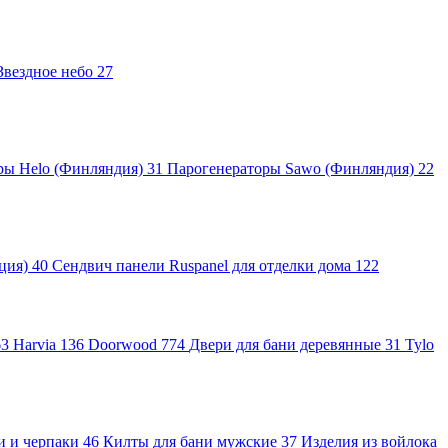
Звездное небо
27
ры Helo (Финляндия)
31
Парогенераторы Sawo (Финляндия)
22
яция)
40
Сендвич панели Ruspanel для отделки дома
122
63
Harvia
136
Doorwood
774
Двери для бани деревянные
31
Tylo
и и черпаки
46
Килты для бани мужские
37
Изделия из войлока