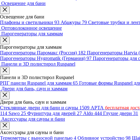
Освещение для бани
Освещение для бани
Плафоны и светильники
93
Абажуры
79
Световые трубки и ле
Оптоволоконное освещение
Парогенераторы для хаммам
Парогенераторы для хаммам
Парогенераторы Паромакс (Россия)
182
Парогенераторы Harvia
Парогенераторы Hygromatik (Германия)
97
Парогенераторы для 
Панели и 3D полистирол Ruspanel
Панели и 3D полистирол Ruspanel
РПГ панели Ruspanel для хаммам
65
Готовые формы Ruspanel д
Двери для бань, саун и хаммам
Двери для бань, саун и хаммам
Стеклянные двери для бани и сауны
1509
АРТА
бесплатная дост
114
Sawo
25
Фурнитура для дверей
27
Aldo
444
Глухие двери
31
Аксессуары для сауны и бани
Аксессуары для сауны и бани
Термометры с выносной панелью
4
Обливное устройство
98
Шай