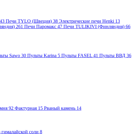
43
Печи TYLO (Швеция)
38
Электрические печи Henki
13
ляндия)
261
Печи Паромакс
47
Печи TULIKIVI (Финляндия)
66
льты Sawo
30
Пульты Karina
5
Пульты FASEL
41
Пульты ВВД
36
амня
92
Фактурная
15
Рваный камень
14
 гималайской соли
8