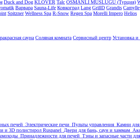
м
Duck and Dog
KLOVER
Talc
OSMANLI MUSLUGU (Турция)
omatik
Варвара
Sauna-Life
Ковкоград
Lang
GrillD
Grandis
Camylle
int
Spitzner
Wellness Spa
R-Snow
Regen Spa
Morelli Impero
Helios
ракрасная сауна
Соляная комната
Сервисный центр
Установка и
нных печей
Электрические печи
Пульты управления
Камни для
и и 3D полистирол Ruspanel
Двери для бань, саун и хаммам
Акс
ымоходы
Принадлежности для печей
Тэны и запасные части дл