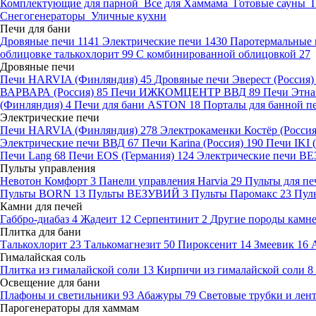
Комплектующие для парной
Все для Хаммама
Готовые сауны
Снегогенераторы
Уличные кухни
Печи для бани
Дровяные печи
1141
Электрические печи
1430
Паротермальные 
облицовке талькохлорит
99
С комбинированной облицовкой
27
Дровяные печи
Печи HARVIA (Финляндия)
45
Дровяные печи Эверест (Россия
ВАРВАРА (Россия)
85
Печи ИЖКОМЦЕНТР ВВД
89
Печи Этн
(Финляндия)
4
Печи для бани ASTON
18
Порталы для банной п
Электрические печи
Печи HARVIA (Финляндия)
278
Электрокаменки Костёр (Росси
Электрические печи ВВД
67
Печи Karina (Россия)
190
Печи IKI
Печи Lang
68
Печи EOS (Германия)
124
Электрические печи 
Пульты управления
Невотон Комфорт
3
Панели управления Harvia
29
Пульты для пе
Пульты BORN
13
Пульты ВЕЗУВИЙ
3
Пульты Паромакс
23
Пул
Камни для печей
Габбро-диабаз
4
Жадеит
12
Серпентинит
2
Другие породы камн
Плитка для бани
Талькохлорит
23
Талькомагнезит
50
Пироксенит
14
Змеевик
16
Гималайская соль
Плитка из гималайской соли
13
Кирпичи из гималайской соли
8
Освещение для бани
Плафоны и светильники
93
Абажуры
79
Световые трубки и ле
Парогенераторы для хаммам