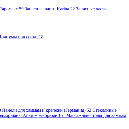
 Паромакс
59
Запасные части Karina
22
Запасные части
Подиумы и лесенки
18
8
Панели для хаммам и крепежи (Германия)
52
Стеклянные
раморные
6
Арки мраморные
161
Массажные столы для хаммам