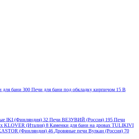
и для бани
300
Печи для бани под обкладку кирпичом
15
В
ные IKI (Финляндия)
32
Печи ВЕЗУВИЙ (Россия)
195
Печи
вах KLOVER (Италия)
8
Каменки для бани на дровах TULIKIVI
KASTOR (Финляндия)
46
Дровяные печи Вулкан (Россия)
70