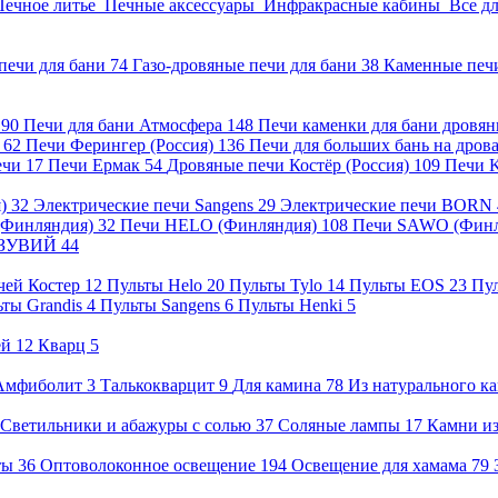
Печное литье
Печные аксессуары
Инфракрасные кабины
Все д
печи для бани
74
Газо-дровяные печи для бани
38
Каменные печ
)
90
Печи для бани Атмосфера
148
Печи каменки для бани дровя
а
62
Печи Ферингер (Россия)
136
Печи для больших бань на дро
ечи
17
Печи Ермак
54
Дровяные печи Костёр (Россия)
109
Печи 
я)
32
Электрические печи Sangens
29
Электрические печи BORN
 (Финляндия)
32
Печи HELO (Финляндия)
108
Печи SAWO (Фин
ВЕЗУВИЙ
44
чей Костер
12
Пульты Helo
20
Пульты Tylo
14
Пульты EOS
23
Пу
ьты Grandis
4
Пульты Sangens
6
Пульты Henki
5
ей
12
Кварц
5
Амфиболит
3
Талькокварцит
9
Для камина
78
Из натурального к
Светильники и абажуры с солью
37
Соляные лампы
17
Камни из
нты
36
Оптоволоконное освещение
194
Освещение для хамама
79