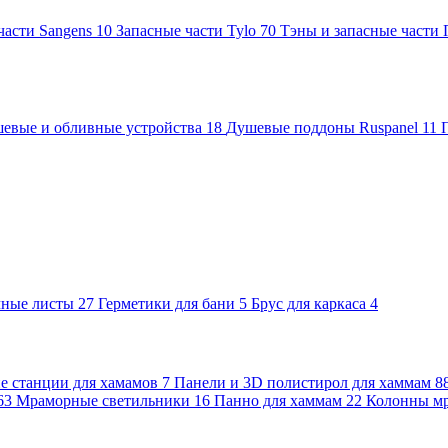
части Sangens
10
Запасные части Tylo
70
Тэны и запасные части
евые и обливные устройства
18
Душевые поддоны Ruspanel
11
чные листы
27
Герметики для бани
5
Брус для каркаса
4
 станции для хамамов
7
Панели и 3D полистирол для хаммам
8
63
Мраморные светильники
16
Панно для хаммам
22
Колонны м