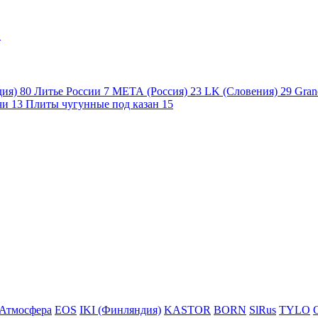
1
дия)
80
Литье России
7
МЕТА (Россия)
23
LK (Словения)
29
Gran
чи
13
Плиты чугунные под казан
15
Атмосфера
EOS
IKI (Финляндия)
KASTOR
BORN
SlRus
TYLO