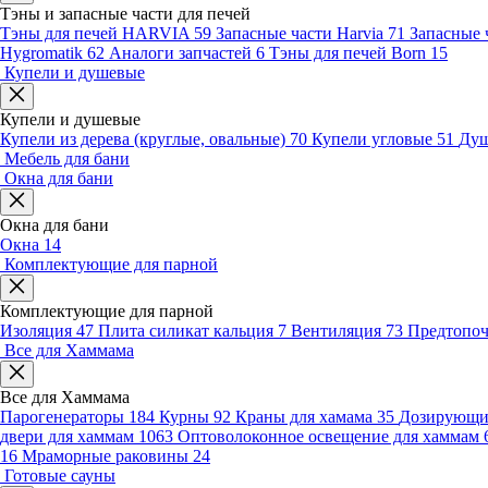
Тэны и запасные части для печей
Тэны для печей HARVIA
59
Запасные части Harvia
71
Запасные 
Hygromatik
62
Аналоги запчастей
6
Тэны для печей Born
15
Купели и душевые
Купели и душевые
Купели из дерева (круглые, овальные)
70
Купели угловые
51
Душ
Мебель для бани
Окна для бани
Окна для бани
Окна
14
Комплектующие для парной
Комплектующие для парной
Изоляция
47
Плита силикат кальция
7
Вентиляция
73
Предтопо
Все для Хаммама
Все для Хаммама
Парогенераторы
184
Курны
92
Краны для хамама
35
Дозирующие
двери для хаммам
1063
Оптоволоконное освещение для хаммам
16
Мраморные раковины
24
Готовые сауны