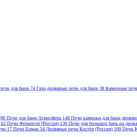
печи для бани
74
Газо-дровяные печи для бани
38
Каменные печ
)
90
Печи для бани Атмосфера
148
Печи каменки для бани дровя
а
62
Печи Ферингер (Россия)
136
Печи для больших бань на дро
ечи
17
Печи Ермак
54
Дровяные печи Костёр (Россия)
109
Печи 