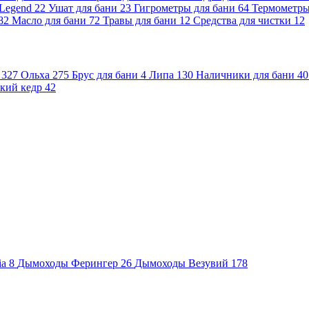
 Legend
22
Ушат для бани
23
Гигрометры для бани
64
Термометр
82
Масло для бани
72
Травы для бани
12
Средства для чистки
12
и
327
Ольха
275
Брус для бани
4
Липа
130
Наличники для бани
40
кий кедр
42
ia
8
Дымоходы Ферингер
26
Дымоходы Везувий
178