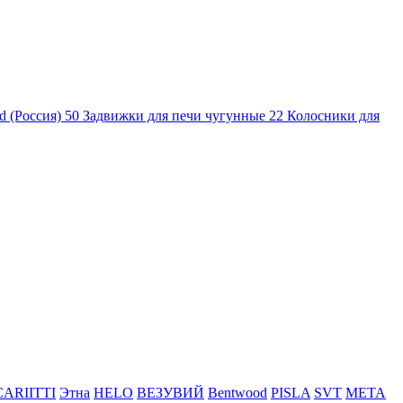
d (Россия)
50
Задвижки для печи чугунные
22
Колосники для
CARIITTI
Этна
HELO
ВЕЗУВИЙ
Bentwood
PISLA
SVT
МЕТА