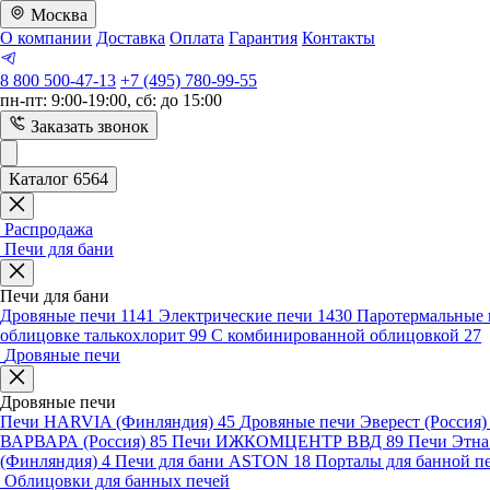
Москва
О компании
Доставка
Оплата
Гарантия
Контакты
8 800 500-47-13
+7 (495) 780-99-55
пн-пт: 9:00-19:00, сб: до 15:00
Заказать звонок
Каталог 6564
Распродажа
Печи для бани
Печи для бани
Дровяные печи
1141
Электрические печи
1430
Паротермальные 
облицовке талькохлорит
99
С комбинированной облицовкой
27
Дровяные печи
Дровяные печи
Печи HARVIA (Финляндия)
45
Дровяные печи Эверест (Россия
ВАРВАРА (Россия)
85
Печи ИЖКОМЦЕНТР ВВД
89
Печи Этн
(Финляндия)
4
Печи для бани ASTON
18
Порталы для банной п
Облицовки для банных печей