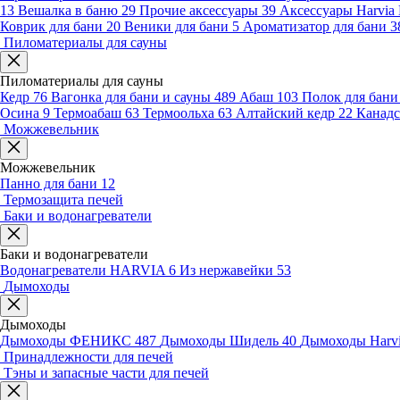
13
Вешалка в баню
29
Прочие аксессуары
39
Аксессуары Harvia
Коврик для бани
20
Веники для бани
5
Ароматизатор для бани
3
Пиломатериалы для сауны
Пиломатериалы для сауны
Кедр
76
Вагонка для бани и сауны
489
Абаш
103
Полок для бан
Осина
9
Термоабаш
63
Термоольха
63
Алтайский кедр
22
Канадс
Можжевельник
Можжевельник
Панно для бани
12
Термозащита печей
Баки и водонагреватели
Баки и водонагреватели
Водонагреватели HARVIA
6
Из нержавейки
53
Дымоходы
Дымоходы
Дымоходы ФЕНИКС
487
Дымоходы Шидель
40
Дымоходы Harv
Принадлежности для печей
Тэны и запасные части для печей