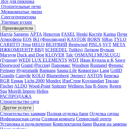
Все для пикника
Отопительные печи
Межкомнатые двери
Снегогенераторы
Уличные кухни
Производители
Harvia
Sangens
АРТА
Невотон
FASEL
Henki
Костёр
Karina
Печи
Атмосфера
EOS
IKI (Финляндия)
KASTOR
BORN
SlRus
TYLO
CARIITTI
Этна
HELO
ВЕЗУВИЙ
Bentwood
PISLA
SVT
МЕТА
ИЖКОМЦЕНТР ВВД
SCHIEDEL
Tulikivi
Литком
Вулкан
Магнум
Duck and Dog
KLOVER
Talc
OSMANLI MUSLUGU
(Турция)
WEDI
LUX ELEMENTS
WDT
Иван Купала и К
Sawo
Doorwood
Grand (Россия)
Паромакс
Woodson
Ruspanel
Феникс
Feringer
Hygromatik
Варвара
Sauna-Life
Ковкоград
Lang
GrillD
Grandis
Camylle
KOLO
Blumenberg
Эверест
ASTON
Березка
RGR
Ермак
Licht-2000
Mondex
ИзиСтим
Kovstandart
Теклар
Fischer
ALDO
Wood-Point
Spitzner
Wellness Spa
R-Snow
Regen
Spa
Morelli Impero
Helios
РАСПРОДАЖА
Строительство саун
Другие услуги
Строительство хаммам
Полная отделка бани
Отделка сауны
Инфракрасная сауна
Соляная комната
Сервисный центр
Установка и подключение
Комплектация бани
Вызов на замеры