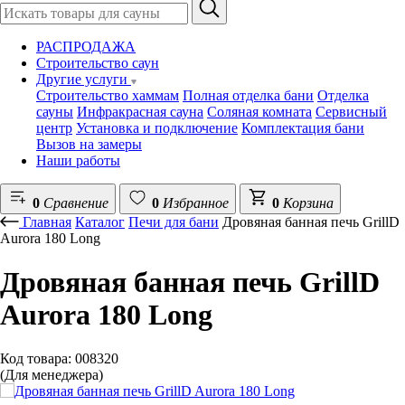
РАСПРОДАЖА
Строительство саун
Другие услуги
Строительство хаммам
Полная отделка бани
Отделка
сауны
Инфракрасная сауна
Соляная комната
Сервисный
центр
Установка и подключение
Комплектация бани
Вызов на замеры
Наши работы
0
Сравнение
0
Избранное
0
Корзина
Главная
Каталог
Печи для бани
Дровяная банная печь GrillD
Aurora 180 Long
Дровяная банная печь GrillD
Aurora 180 Long
Код товара: 008320
(Для менеджера)