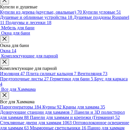
Купели и душевые
Купели из дерева (круглые, овальные)
70
Купели угловые
51
Душевые и обливные устройства
18
Душевые поддоны Ruspanel
11
Подиумы и лесенки
18
Мебель для бани
Окна для бани
Окна для бани
Окна
14
Комплектующие для парной
Комплектующие для парной
Изоляция
47
Плита силикат кальция
7
Вентиляция
73
Предтопочные листы
27
Герметики для бани
5
Брус для каркаса
4
Все для Хаммама
Все для Хаммама
Парогенераторы
184
Курны
92
Краны для хамама
35
Дозирующие станции для хамамов
7
Панели и 3D полистирол
для хаммам
88
Панели для хаммам и крепежи (Германия)
52
Стеклянные двери для хаммам
1063
Оптоволоконное освещение
для хаммам
63
Мраморные светильники
16
Панно для хаммам