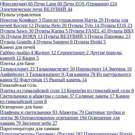
(Финляндия)
66
Печи Lang
68
Печи EOS (Германия)
124
Электрические печи ВЕЗУВИЙ
44
Пульты управления
Невотон Комфорт
3
Панели управления Harvia
29
Пульты для
печей Костер
12
Пульты Helo
20
Пульты Tylo
14
Пульты EOS
23
Пульты Sawo
30
Пульты Karina
5
Пульты FASEL
41
Пульты ВВД
36
Пульты BORN
13
Пульты ВЕЗУВИЙ
3
Пульты Паромакс
23
Пульты Grandis
4
Пульты Sangens
6
Пульты Henki
5
Камни для печей
Габбро-диабаз
4
Жадеит
12
Серпентинит
2
Другие породы
камней
12
Кварц
5
Плитка для бани
Талькохлорит
23
Талькомагнезит
50
Пироксенит
14
Змеевик
16
Амфиболит
3
Талькокварцит
9
Для камина
78
Из натурального
камня
92
Фактурная
15
Рваный камень
14
Гималайская соль
Плитка из гималайской соли
13
Кирпичи из гималайской соли
8
Светильники и абажуры с солью
37
Соляные лампы
17
Камни
из гималайской соли
8
Освещение для бани
Плафоны и светильники
93
Абажуры
79
Световые трубки и
ленты
36
Оптоволоконное освещение
194
Освещение для
хамама
79
Звездное небо
27
Парогенераторы для хаммам
Парогенераторы Паромакс (Россия)
182
Парогенераторы Harvia