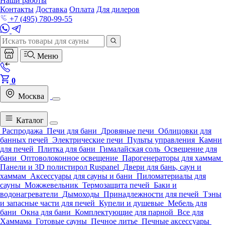
Наши работы
Контакты
Доставка
Оплата
Для дилеров
+7 (495) 780-99-55
Меню
0
Москва
Каталог
Распродажа
Печи для бани
Дровяные печи
Облицовки для
банных печей
Электрические печи
Пульты управления
Камни
для печей
Плитка для бани
Гималайская соль
Освещение для
бани
Оптоволоконное освещение
Парогенераторы для хаммам
Панели и 3D полистирол Ruspanel
Двери для бань, саун и
хаммам
Аксессуары для сауны и бани
Пиломатериалы для
сауны
Можжевельник
Термозащита печей
Баки и
водонагреватели
Дымоходы
Принадлежности для печей
Тэны
и запасные части для печей
Купели и душевые
Мебель для
бани
Окна для бани
Комплектующие для парной
Все для
Хаммама
Готовые сауны
Печное литье
Печные аксессуары