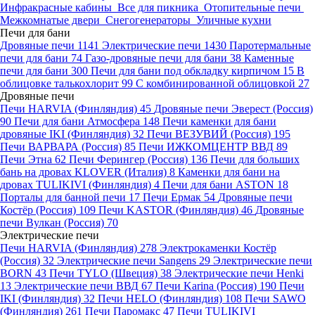
Инфракрасные кабины
Все для пикника
Отопительные печи
Межкомнатые двери
Снегогенераторы
Уличные кухни
Печи для бани
Дровяные печи
1141
Электрические печи
1430
Паротермальные
печи для бани
74
Газо-дровяные печи для бани
38
Каменные
печи для бани
300
Печи для бани под обкладку кирпичом
15
В
облицовке талькохлорит
99
С комбинированной облицовкой
27
Дровяные печи
Печи HARVIA (Финляндия)
45
Дровяные печи Эверест (Россия)
90
Печи для бани Атмосфера
148
Печи каменки для бани
дровяные IKI (Финляндия)
32
Печи ВЕЗУВИЙ (Россия)
195
Печи ВАРВАРА (Россия)
85
Печи ИЖКОМЦЕНТР ВВД
89
Печи Этна
62
Печи Ферингер (Россия)
136
Печи для больших
бань на дровах KLOVER (Италия)
8
Каменки для бани на
дровах TULIKIVI (Финляндия)
4
Печи для бани ASTON
18
Порталы для банной печи
17
Печи Ермак
54
Дровяные печи
Костёр (Россия)
109
Печи KASTOR (Финляндия)
46
Дровяные
печи Вулкан (Россия)
70
Электрические печи
Печи HARVIA (Финляндия)
278
Электрокаменки Костёр
(Россия)
32
Электрические печи Sangens
29
Электрические печи
BORN
43
Печи TYLO (Швеция)
38
Электрические печи Henki
13
Электрические печи ВВД
67
Печи Karina (Россия)
190
Печи
IKI (Финляндия)
32
Печи HELO (Финляндия)
108
Печи SAWO
(Финляндия)
261
Печи Паромакс
47
Печи TULIKIVI