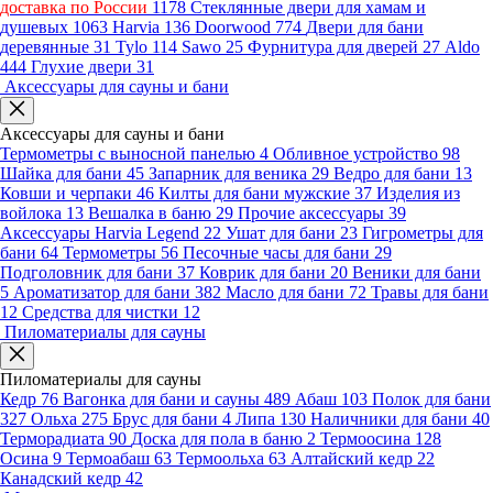
доставка по России
1178
Стеклянные двери для хамам и
душевых
1063
Harvia
136
Doorwood
774
Двери для бани
деревянные
31
Tylo
114
Sawo
25
Фурнитура для дверей
27
Aldo
444
Глухие двери
31
Аксессуары для сауны и бани
Аксессуары для сауны и бани
Термометры с выносной панелью
4
Обливное устройство
98
Шайка для бани
45
Запарник для веника
29
Ведро для бани
13
Ковши и черпаки
46
Килты для бани мужские
37
Изделия из
войлока
13
Вешалка в баню
29
Прочие аксессуары
39
Аксессуары Harvia Legend
22
Ушат для бани
23
Гигрометры для
бани
64
Термометры
56
Песочные часы для бани
29
Подголовник для бани
37
Коврик для бани
20
Веники для бани
5
Ароматизатор для бани
382
Масло для бани
72
Травы для бани
12
Средства для чистки
12
Пиломатериалы для сауны
Пиломатериалы для сауны
Кедр
76
Вагонка для бани и сауны
489
Абаш
103
Полок для бани
327
Ольха
275
Брус для бани
4
Липа
130
Наличники для бани
40
Терморадиата
90
Доска для пола в баню
2
Термоосина
128
Осина
9
Термоабаш
63
Термоольха
63
Алтайский кедр
22
Канадский кедр
42