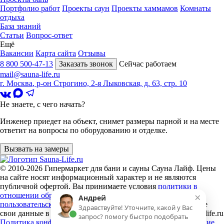
Портфолио работ
Проекты саун
Проекты хаммамов
Комнаты
отдыха
База знаний
Статьи
Вопрос-ответ
Ещё
Вакансии
Карта сайта
Отзывы
8 800 500-47-13
Заказать звонок
Сейчас работаем
mail@sauna-life.ru
г. Москва
,
р-он Строгино, 2-я Лыковская, д. 63, стр. 10
Не знаете, с чего начать?
Инженер приедет на объект, снимет размеры парной и на месте
ответит на вопросы по оборудованию и отделке.
Вызвать на замеры
© 2010-2026
Гипермаркет для бани и сауны Сауна Лайф
.
Цены
на сайте носят информационный характер и не являются
публичной офертой. Вы принимаете условия
политики в
×
отношении обработки персональных данных
и
Андрей
пользовательского соглашения
каждый раз, когда оставляете
Здравствуйте! Уточните, какой у Вас
свои данные в любой форме обратной связи на сайте sauna-life.ru
запрос? помогу быстро подобрать
Политика конфиденциальности
Пользовательское соглашение