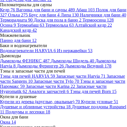
Пиломатериалы для сауны
Кедр
76
Вагонка для бани и сауны
489
Абаш
103
Полок для бани
327
Ольха
275
Брус для бани
4
Липа
130
Наличники для бани
40
Терморадиата
90
Доска для пола в баню
2
Термоосина
128
Осина
9
Термоабаш
63
Термоольха
63
Алтайский кедр
22
Канадский кедр
42
Можжевельник
Панно для бани
12
Баки и водонагреватели
Водонагреватели HARVIA
6
Из нержавейки
53
Дымоходы
Дымоходы ФЕНИКС
487
Дымоходы Шидель
40
Дымоходы
Harvia
8
Дымоходы Ферингер
26
Дымоходы Везувий
178
Тэны и запасные части для печей
Тэны для печей HARVIA
59
Запасные части Harvia
71
Запасные
части Sangens
10
Запасные части Tylo
70
Тэны и запасные части
Паромакс
59
Запасные части Karina
22
Запасные части
Hygromatik
62
Аналоги запчастей
6
Тэны для печей Born
15
Купели и душевые
Купели из дерева (круглые, овальные)
70
Купели угловые
51
Душевые и обливные устройства
18
Душевые поддоны Ruspanel
11
Подиумы и лесенки
18
Окна для бани
Окна
14