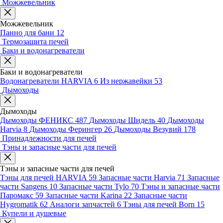
Можжевельник
Можжевельник
Панно для бани
12
Термозащита печей
Баки и водонагреватели
Баки и водонагреватели
Водонагреватели HARVIA
6
Из нержавейки
53
Дымоходы
Дымоходы
Дымоходы ФЕНИКС
487
Дымоходы Шидель
40
Дымоходы
Harvia
8
Дымоходы Ферингер
26
Дымоходы Везувий
178
Принадлежности для печей
Тэны и запасные части для печей
Тэны и запасные части для печей
Тэны для печей HARVIA
59
Запасные части Harvia
71
Запасные
части Sangens
10
Запасные части Tylo
70
Тэны и запасные части
Паромакс
59
Запасные части Karina
22
Запасные части
Hygromatik
62
Аналоги запчастей
6
Тэны для печей Born
15
Купели и душевые