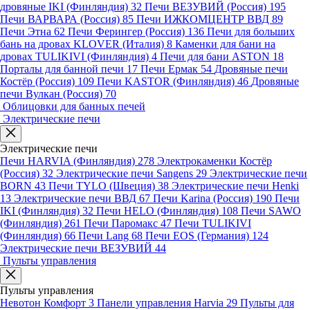
дровяные IKI (Финляндия)
32
Печи ВЕЗУВИЙ (Россия)
195
Печи ВАРВАРА (Россия)
85
Печи ИЖКОМЦЕНТР ВВД
89
Печи Этна
62
Печи Ферингер (Россия)
136
Печи для больших
бань на дровах KLOVER (Италия)
8
Каменки для бани на
дровах TULIKIVI (Финляндия)
4
Печи для бани ASTON
18
Порталы для банной печи
17
Печи Ермак
54
Дровяные печи
Костёр (Россия)
109
Печи KASTOR (Финляндия)
46
Дровяные
печи Вулкан (Россия)
70
Облицовки для банных печей
Электрические печи
Электрические печи
Печи HARVIA (Финляндия)
278
Электрокаменки Костёр
(Россия)
32
Электрические печи Sangens
29
Электрические печи
BORN
43
Печи TYLO (Швеция)
38
Электрические печи Henki
13
Электрические печи ВВД
67
Печи Karina (Россия)
190
Печи
IKI (Финляндия)
32
Печи HELO (Финляндия)
108
Печи SAWO
(Финляндия)
261
Печи Паромакс
47
Печи TULIKIVI
(Финляндия)
66
Печи Lang
68
Печи EOS (Германия)
124
Электрические печи ВЕЗУВИЙ
44
Пульты управления
Пульты управления
Невотон Комфорт
3
Панели управления Harvia
29
Пульты для