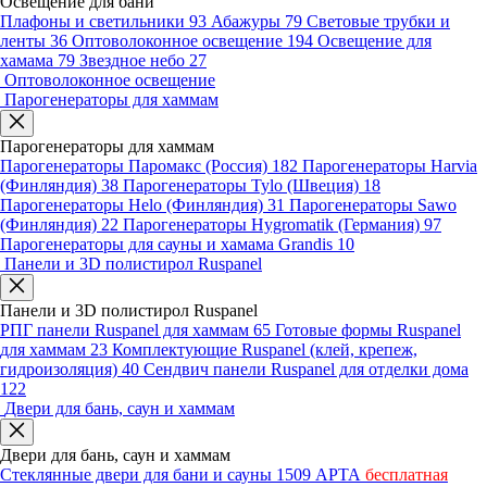
Освещение для бани
Плафоны и светильники
93
Абажуры
79
Световые трубки и
ленты
36
Оптоволоконное освещение
194
Освещение для
хамама
79
Звездное небо
27
Оптоволоконное освещение
Парогенераторы для хаммам
Парогенераторы для хаммам
Парогенераторы Паромакс (Россия)
182
Парогенераторы Harvia
(Финляндия)
38
Парогенераторы Tylo (Швеция)
18
Парогенераторы Helo (Финляндия)
31
Парогенераторы Sawo
(Финляндия)
22
Парогенераторы Hygromatik (Германия)
97
Парогенераторы для сауны и хамама Grandis
10
Панели и 3D полистирол Ruspanel
Панели и 3D полистирол Ruspanel
РПГ панели Ruspanel для хаммам
65
Готовые формы Ruspanel
для хаммам
23
Комплектующие Ruspanel (клей, крепеж,
гидроизоляция)
40
Сендвич панели Ruspanel для отделки дома
122
Двери для бань, саун и хаммам
Двери для бань, саун и хаммам
Стеклянные двери для бани и сауны
1509
АРТА
бесплатная