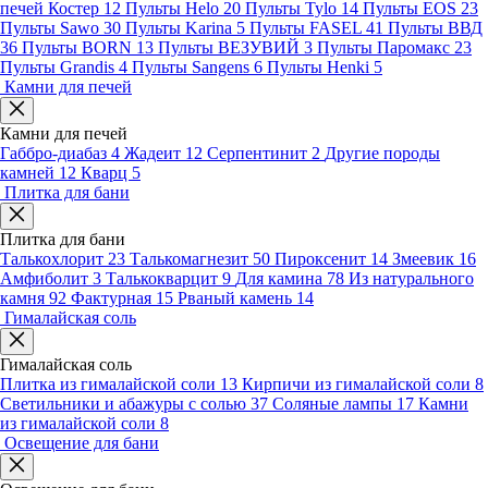
печей Костер
12
Пульты Helo
20
Пульты Tylo
14
Пульты EOS
23
Пульты Sawo
30
Пульты Karina
5
Пульты FASEL
41
Пульты ВВД
36
Пульты BORN
13
Пульты ВЕЗУВИЙ
3
Пульты Паромакс
23
Пульты Grandis
4
Пульты Sangens
6
Пульты Henki
5
Камни для печей
Камни для печей
Габбро-диабаз
4
Жадеит
12
Серпентинит
2
Другие породы
камней
12
Кварц
5
Плитка для бани
Плитка для бани
Талькохлорит
23
Талькомагнезит
50
Пироксенит
14
Змеевик
16
Амфиболит
3
Талькокварцит
9
Для камина
78
Из натурального
камня
92
Фактурная
15
Рваный камень
14
Гималайская соль
Гималайская соль
Плитка из гималайской соли
13
Кирпичи из гималайской соли
8
Светильники и абажуры с солью
37
Соляные лампы
17
Камни
из гималайской соли
8
Освещение для бани