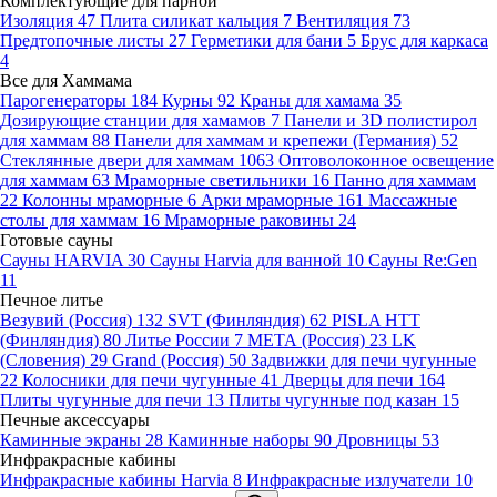
Комплектующие для парной
Изоляция
47
Плита силикат кальция
7
Вентиляция
73
Предтопочные листы
27
Герметики для бани
5
Брус для каркаса
4
Все для Хаммама
Парогенераторы
184
Курны
92
Краны для хамама
35
Дозирующие станции для хамамов
7
Панели и 3D полистирол
для хаммам
88
Панели для хаммам и крепежи (Германия)
52
Стеклянные двери для хаммам
1063
Оптоволоконное освещение
для хаммам
63
Мраморные светильники
16
Панно для хаммам
22
Колонны мраморные
6
Арки мраморные
161
Массажные
столы для хаммам
16
Мраморные раковины
24
Готовые сауны
Сауны HARVIA
30
Сауны Harvia для ванной
10
Сауны Re:Gen
11
Печное литье
Везувий (Россия)
132
SVT (Финляндия)
62
PISLA HTT
(Финляндия)
80
Литье России
7
МЕТА (Россия)
23
LK
(Словения)
29
Grand (Россия)
50
Задвижки для печи чугунные
22
Колосники для печи чугунные
41
Дверцы для печи
164
Плиты чугунные для печи
13
Плиты чугунные под казан
15
Печные аксессуары
Каминные экраны
28
Каминные наборы
90
Дровницы
53
Инфракрасные кабины
Инфракрасные кабины Harvia
8
Инфракрасные излучатели
10