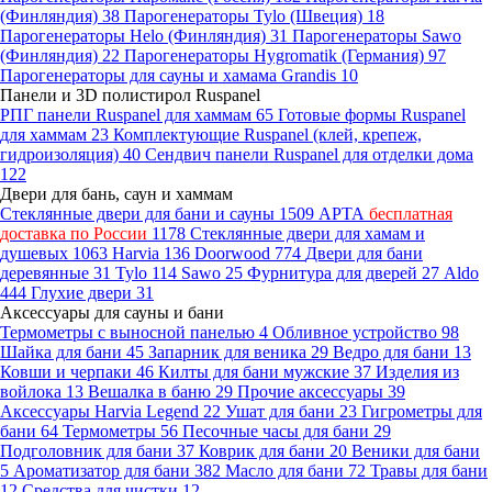
(Финляндия)
38
Парогенераторы Tylo (Швеция)
18
Парогенераторы Helo (Финляндия)
31
Парогенераторы Sawo
(Финляндия)
22
Парогенераторы Hygromatik (Германия)
97
Парогенераторы для сауны и хамама Grandis
10
Панели и 3D полистирол Ruspanel
РПГ панели Ruspanel для хаммам
65
Готовые формы Ruspanel
для хаммам
23
Комплектующие Ruspanel (клей, крепеж,
гидроизоляция)
40
Сендвич панели Ruspanel для отделки дома
122
Двери для бань, саун и хаммам
Стеклянные двери для бани и сауны
1509
АРТА
бесплатная
доставка по России
1178
Стеклянные двери для хамам и
душевых
1063
Harvia
136
Doorwood
774
Двери для бани
деревянные
31
Tylo
114
Sawo
25
Фурнитура для дверей
27
Aldo
444
Глухие двери
31
Аксессуары для сауны и бани
Термометры с выносной панелью
4
Обливное устройство
98
Шайка для бани
45
Запарник для веника
29
Ведро для бани
13
Ковши и черпаки
46
Килты для бани мужские
37
Изделия из
войлока
13
Вешалка в баню
29
Прочие аксессуары
39
Аксессуары Harvia Legend
22
Ушат для бани
23
Гигрометры для
бани
64
Термометры
56
Песочные часы для бани
29
Подголовник для бани
37
Коврик для бани
20
Веники для бани
5
Ароматизатор для бани
382
Масло для бани
72
Травы для бани
12
Средства для чистки
12