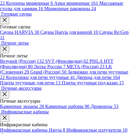
22
Колонны мраморные
6
Арки мраморные
161
Массажные
столы для хаммам
16
Мраморные раковины
24
Готовые сауны
Готовые сауны
Сауны HARVIA
30
Сауны Harvia для ванной
10
Сауны Re:Gen
11
Печное литье
Печное литье
Везувий (Россия)
132
SVT (Финляндия)
62
PISLA HTT
(Финляндия)
80
Литье России
7
МЕТА (Россия)
23
LK
(Словения)
29
Grand (Россия)
50
Задвижки для печи чугунные
22
Колосники для печи чугунные
41
Дверцы для печи
164
Плиты чугунные для печи
13
Плиты чугунные под казан
15
Печные аксессуары
Печные аксессуары
Каминные экраны
28
Каминные наборы
90
Дровницы
53
Инфракрасные кабины
Инфракрасные кабины
Инфракрасные кабины Harvia
8
Инфракрасные излучатели
10