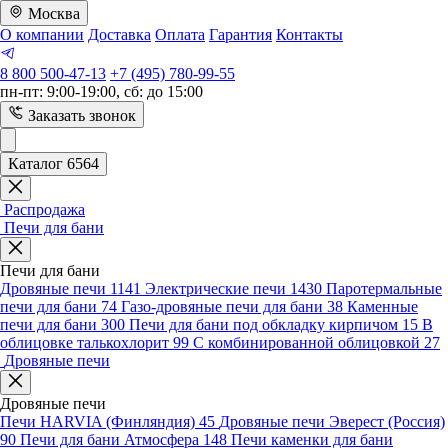
Москва
О компании
Доставка
Оплата
Гарантия
Контакты
8 800 500-47-13
+7 (495) 780-99-55
пн-пт: 9:00-19:00, сб: до 15:00
Заказать звонок
Каталог 6564
Распродажа
Печи для бани
Печи для бани
Дровяные печи
1141
Электрические печи
1430
Паротермальные
печи для бани
74
Газо-дровяные печи для бани
38
Каменные
печи для бани
300
Печи для бани под обкладку кирпичом
15
В
облицовке талькохлорит
99
С комбинированной облицовкой
27
Дровяные печи
Дровяные печи
Печи HARVIA (Финляндия)
45
Дровяные печи Эверест (Россия)
90
Печи для бани Атмосфера
148
Печи каменки для бани