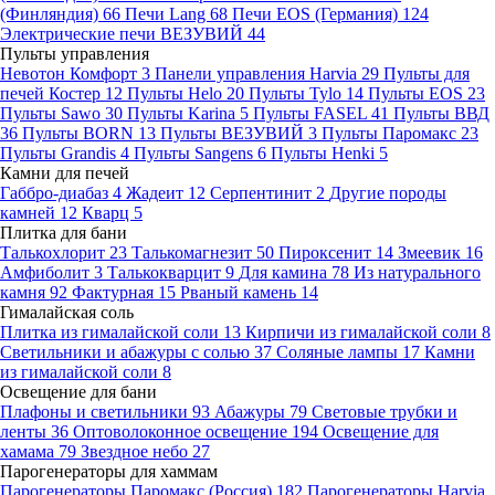
(Финляндия)
66
Печи Lang
68
Печи EOS (Германия)
124
Электрические печи ВЕЗУВИЙ
44
Пульты управления
Невотон Комфорт
3
Панели управления Harvia
29
Пульты для
печей Костер
12
Пульты Helo
20
Пульты Tylo
14
Пульты EOS
23
Пульты Sawo
30
Пульты Karina
5
Пульты FASEL
41
Пульты ВВД
36
Пульты BORN
13
Пульты ВЕЗУВИЙ
3
Пульты Паромакс
23
Пульты Grandis
4
Пульты Sangens
6
Пульты Henki
5
Камни для печей
Габбро-диабаз
4
Жадеит
12
Серпентинит
2
Другие породы
камней
12
Кварц
5
Плитка для бани
Талькохлорит
23
Талькомагнезит
50
Пироксенит
14
Змеевик
16
Амфиболит
3
Талькокварцит
9
Для камина
78
Из натурального
камня
92
Фактурная
15
Рваный камень
14
Гималайская соль
Плитка из гималайской соли
13
Кирпичи из гималайской соли
8
Светильники и абажуры с солью
37
Соляные лампы
17
Камни
из гималайской соли
8
Освещение для бани
Плафоны и светильники
93
Абажуры
79
Световые трубки и
ленты
36
Оптоволоконное освещение
194
Освещение для
хамама
79
Звездное небо
27
Парогенераторы для хаммам
Парогенераторы Паромакс (Россия)
182
Парогенераторы Harvia