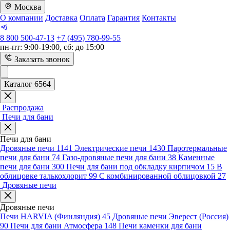
Москва
О компании
Доставка
Оплата
Гарантия
Контакты
8 800 500-47-13
+7 (495) 780-99-55
пн-пт: 9:00-19:00, сб: до 15:00
Заказать звонок
Каталог 6564
Распродажа
Печи для бани
Печи для бани
Дровяные печи
1141
Электрические печи
1430
Паротермальные
печи для бани
74
Газо-дровяные печи для бани
38
Каменные
печи для бани
300
Печи для бани под обкладку кирпичом
15
В
облицовке талькохлорит
99
С комбинированной облицовкой
27
Дровяные печи
Дровяные печи
Печи HARVIA (Финляндия)
45
Дровяные печи Эверест (Россия)
90
Печи для бани Атмосфера
148
Печи каменки для бани