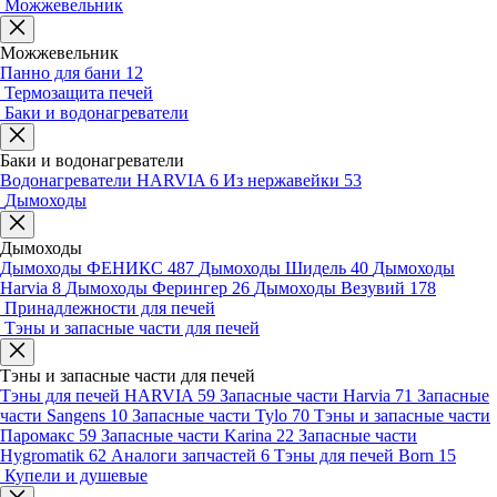
Можжевельник
Можжевельник
Панно для бани
12
Термозащита печей
Баки и водонагреватели
Баки и водонагреватели
Водонагреватели HARVIA
6
Из нержавейки
53
Дымоходы
Дымоходы
Дымоходы ФЕНИКС
487
Дымоходы Шидель
40
Дымоходы
Harvia
8
Дымоходы Ферингер
26
Дымоходы Везувий
178
Принадлежности для печей
Тэны и запасные части для печей
Тэны и запасные части для печей
Тэны для печей HARVIA
59
Запасные части Harvia
71
Запасные
части Sangens
10
Запасные части Tylo
70
Тэны и запасные части
Паромакс
59
Запасные части Karina
22
Запасные части
Hygromatik
62
Аналоги запчастей
6
Тэны для печей Born
15
Купели и душевые