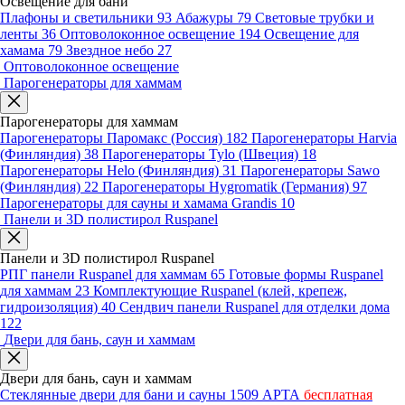
Освещение для бани
Плафоны и светильники
93
Абажуры
79
Световые трубки и
ленты
36
Оптоволоконное освещение
194
Освещение для
хамама
79
Звездное небо
27
Оптоволоконное освещение
Парогенераторы для хаммам
Парогенераторы для хаммам
Парогенераторы Паромакс (Россия)
182
Парогенераторы Harvia
(Финляндия)
38
Парогенераторы Tylo (Швеция)
18
Парогенераторы Helo (Финляндия)
31
Парогенераторы Sawo
(Финляндия)
22
Парогенераторы Hygromatik (Германия)
97
Парогенераторы для сауны и хамама Grandis
10
Панели и 3D полистирол Ruspanel
Панели и 3D полистирол Ruspanel
РПГ панели Ruspanel для хаммам
65
Готовые формы Ruspanel
для хаммам
23
Комплектующие Ruspanel (клей, крепеж,
гидроизоляция)
40
Сендвич панели Ruspanel для отделки дома
122
Двери для бань, саун и хаммам
Двери для бань, саун и хаммам
Стеклянные двери для бани и сауны
1509
АРТА
бесплатная