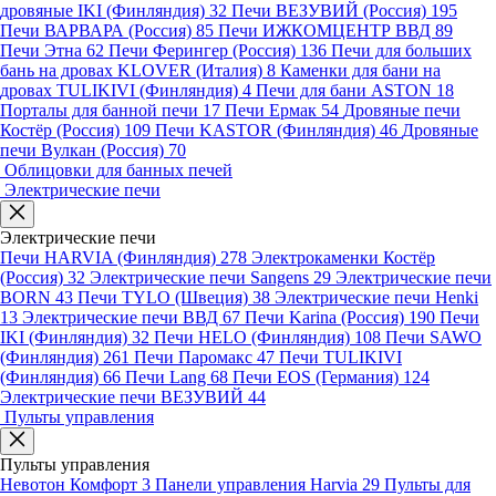
дровяные IKI (Финляндия)
32
Печи ВЕЗУВИЙ (Россия)
195
Печи ВАРВАРА (Россия)
85
Печи ИЖКОМЦЕНТР ВВД
89
Печи Этна
62
Печи Ферингер (Россия)
136
Печи для больших
бань на дровах KLOVER (Италия)
8
Каменки для бани на
дровах TULIKIVI (Финляндия)
4
Печи для бани ASTON
18
Порталы для банной печи
17
Печи Ермак
54
Дровяные печи
Костёр (Россия)
109
Печи KASTOR (Финляндия)
46
Дровяные
печи Вулкан (Россия)
70
Облицовки для банных печей
Электрические печи
Электрические печи
Печи HARVIA (Финляндия)
278
Электрокаменки Костёр
(Россия)
32
Электрические печи Sangens
29
Электрические печи
BORN
43
Печи TYLO (Швеция)
38
Электрические печи Henki
13
Электрические печи ВВД
67
Печи Karina (Россия)
190
Печи
IKI (Финляндия)
32
Печи HELO (Финляндия)
108
Печи SAWO
(Финляндия)
261
Печи Паромакс
47
Печи TULIKIVI
(Финляндия)
66
Печи Lang
68
Печи EOS (Германия)
124
Электрические печи ВЕЗУВИЙ
44
Пульты управления
Пульты управления
Невотон Комфорт
3
Панели управления Harvia
29
Пульты для