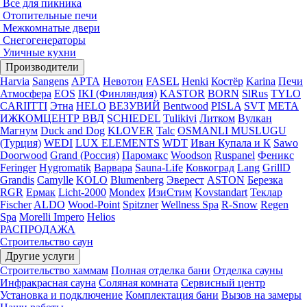
Все для пикника
Отопительные печи
Межкомнатые двери
Снегогенераторы
Уличные кухни
Производители
Harvia
Sangens
АРТА
Невотон
FASEL
Henki
Костёр
Karina
Печи
Атмосфера
EOS
IKI (Финляндия)
KASTOR
BORN
SlRus
TYLO
CARIITTI
Этна
HELO
ВЕЗУВИЙ
Bentwood
PISLA
SVT
МЕТА
ИЖКОМЦЕНТР ВВД
SCHIEDEL
Tulikivi
Литком
Вулкан
Магнум
Duck and Dog
KLOVER
Talc
OSMANLI MUSLUGU
(Турция)
WEDI
LUX ELEMENTS
WDT
Иван Купала и К
Sawo
Doorwood
Grand (Россия)
Паромакс
Woodson
Ruspanel
Феникс
Feringer
Hygromatik
Варвара
Sauna-Life
Ковкоград
Lang
GrillD
Grandis
Camylle
KOLO
Blumenberg
Эверест
ASTON
Березка
RGR
Ермак
Licht-2000
Mondex
ИзиСтим
Kovstandart
Теклар
Fischer
ALDO
Wood-Point
Spitzner
Wellness Spa
R-Snow
Regen
Spa
Morelli Impero
Helios
РАСПРОДАЖА
Строительство саун
Другие услуги
Строительство хаммам
Полная отделка бани
Отделка сауны
Инфракрасная сауна
Соляная комната
Сервисный центр
Установка и подключение
Комплектация бани
Вызов на замеры