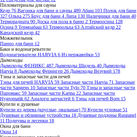
Пиломатериалы для сауны
Кедр
76
Вагонка для бани и сауны
489
Абаш
103
Полок для бани
327
Ольха
275
Брус для бани
4
Липа
130
Наличники для бани
40
Терморадиата
90
Доска для пола в баню
2
Термоосина
128
Осина
9
Термоабаш
63
Термоольха
63
Алтайский кедр
22
Канадский кедр
42
Можжевельник
Панно для бани
12
Баки и водонагреватели
Водонагреватели HARVIA
6
Из нержавейки
53
Дымоходы
Дымоходы ФЕНИКС
487
Дымоходы Шидель
40
Дымоходы
Harvia
8
Дымоходы Ферингер
26
Дымоходы Везувий
178
Тэны и запасные части для печей
Тэны для печей HARVIA
59
Запасные части Harvia
71
Запасные
части Sangens
10
Запасные части Tylo
70
Тэны и запасные части
Паромакс
59
Запасные части Karina
22
Запасные части
Hygromatik
62
Аналоги запчастей
6
Тэны для печей Born
15
Купели и душевые
Купели из дерева (круглые, овальные)
70
Купели угловые
51
Душевые и обливные устройства
18
Душевые поддоны Ruspanel
11
Подиумы и лесенки
18
Окна для бани
Окна
14