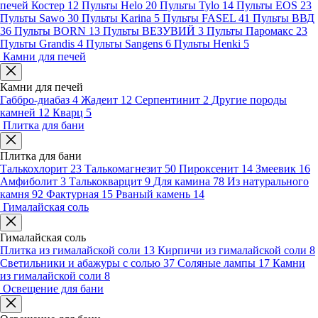
печей Костер
12
Пульты Helo
20
Пульты Tylo
14
Пульты EOS
23
Пульты Sawo
30
Пульты Karina
5
Пульты FASEL
41
Пульты ВВД
36
Пульты BORN
13
Пульты ВЕЗУВИЙ
3
Пульты Паромакс
23
Пульты Grandis
4
Пульты Sangens
6
Пульты Henki
5
Камни для печей
Камни для печей
Габбро-диабаз
4
Жадеит
12
Серпентинит
2
Другие породы
камней
12
Кварц
5
Плитка для бани
Плитка для бани
Талькохлорит
23
Талькомагнезит
50
Пироксенит
14
Змеевик
16
Амфиболит
3
Талькокварцит
9
Для камина
78
Из натурального
камня
92
Фактурная
15
Рваный камень
14
Гималайская соль
Гималайская соль
Плитка из гималайской соли
13
Кирпичи из гималайской соли
8
Светильники и абажуры с солью
37
Соляные лампы
17
Камни
из гималайской соли
8
Освещение для бани