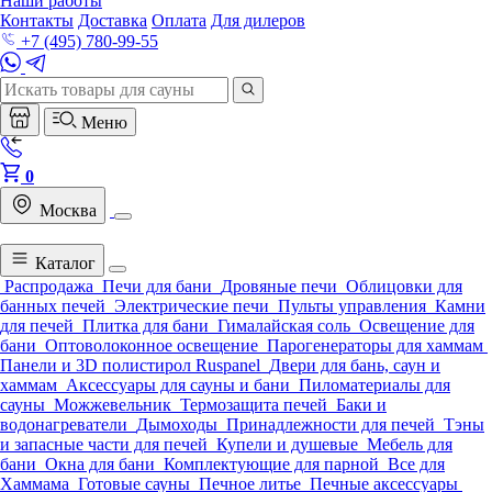
Наши работы
Контакты
Доставка
Оплата
Для дилеров
+7 (495) 780-99-55
Меню
0
Москва
Каталог
Распродажа
Печи для бани
Дровяные печи
Облицовки для
банных печей
Электрические печи
Пульты управления
Камни
для печей
Плитка для бани
Гималайская соль
Освещение для
бани
Оптоволоконное освещение
Парогенераторы для хаммам
Панели и 3D полистирол Ruspanel
Двери для бань, саун и
хаммам
Аксессуары для сауны и бани
Пиломатериалы для
сауны
Можжевельник
Термозащита печей
Баки и
водонагреватели
Дымоходы
Принадлежности для печей
Тэны
и запасные части для печей
Купели и душевые
Мебель для
бани
Окна для бани
Комплектующие для парной
Все для
Хаммама
Готовые сауны
Печное литье
Печные аксессуары