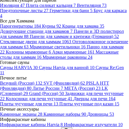
Комплектующие для парной
Изоляция
47
Плита силикат кальция
7
Вентиляция
73
Предтопочные листы
27
Герметики для бани
5
Брус для каркаса
4
Все для Хаммама
Парогенераторы
184
Курны
92
Краны для хамама
35
Дозирующие станции для хамамов
7
Панели и 3D полистирол
для хаммам
88
Панели для хаммам и крепежи (Германия)
52
Стеклянные двери для хаммам
1063
Оптоволоконное освещение
для хаммам
63
Мраморные светильники
16
Панно для хаммам
22
Колонны мраморные
6
Арки мраморные
161
Массажные
столы для хаммам
16
Мраморные раковины
24
Готовые сауны
Сауны HARVIA
30
Сауны Harvia для ванной
10
Сауны Re:Gen
11
Печное литье
Везувий (Россия)
132
SVT (Финляндия)
62
PISLA HTT
(Финляндия)
80
Литье России
7
МЕТА (Россия)
23
LK
(Словения)
29
Grand (Россия)
50
Задвижки для печи чугунные
22
Колосники для печи чугунные
41
Дверцы для печи
164
Плиты чугунные для печи
13
Плиты чугунные под казан
15
Печные аксессуары
Каминные экраны
28
Каминные наборы
90
Дровницы
53
Инфракрасные кабины
Инфракрасные кабины Harvia
8
Инфракрасные излучатели
10