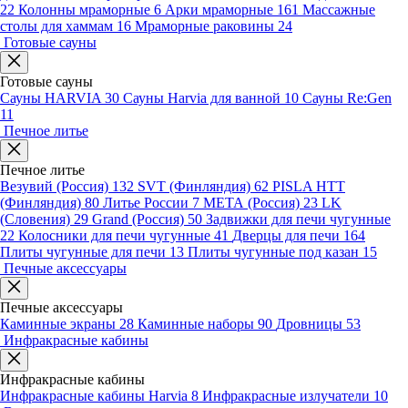
22
Колонны мраморные
6
Арки мраморные
161
Массажные
столы для хаммам
16
Мраморные раковины
24
Готовые сауны
Готовые сауны
Сауны HARVIA
30
Сауны Harvia для ванной
10
Сауны Re:Gen
11
Печное литье
Печное литье
Везувий (Россия)
132
SVT (Финляндия)
62
PISLA HTT
(Финляндия)
80
Литье России
7
МЕТА (Россия)
23
LK
(Словения)
29
Grand (Россия)
50
Задвижки для печи чугунные
22
Колосники для печи чугунные
41
Дверцы для печи
164
Плиты чугунные для печи
13
Плиты чугунные под казан
15
Печные аксессуары
Печные аксессуары
Каминные экраны
28
Каминные наборы
90
Дровницы
53
Инфракрасные кабины
Инфракрасные кабины
Инфракрасные кабины Harvia
8
Инфракрасные излучатели
10