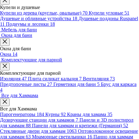
Купели и душевые
Купели из дерева (круглые, овальные)
70
Купели угловые
51
Душевые и обливные устройства
18
Душевые поддоны Ruspanel
11
Подиумы и лесенки
18
Мебель для бани
Окна для бани
Окна для бани
Окна
14
Комплектующие для парной
Комплектующие для парной
Изоляция
47
Плита силикат кальция
7
Вентиляция
73
Предтопочные листы
27
Герметики для бани
5
Брус для каркаса
4
Все для Хаммама
Все для Хаммама
Парогенераторы
184
Курны
92
Краны для хамама
35
Дозирующие станции для хамамов
7
Панели и 3D полистирол
для хаммам
88
Панели для хаммам и крепежи (Германия)
52
Стеклянные двери для хаммам
1063
Оптоволоконное освещение
для хаммам
63
Мраморные светильники
16
Панно для хаммам