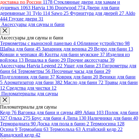
доставка по России
1178
Стеклянные двери для хамам и
душевых
1063
Harvia
136
Doorwood
774
Двери для бани
деревянные
31
Tylo
114
Sawo
25
Фурнитура для дверей
27
Aldo
444
Глухие двери
31
Аксессуары для сауны и бани
Аксессуары для сауны и бани
Термометры с выносной панелью
4
Обливное устройство
98
Шайка для бани
45
Запарник для веника
29
Ведро для бани
13
Ковши и черпаки
46
Килты для бани мужские
37
Изделия из
войлока
13
Вешалка в баню
29
Прочие аксессуары
39
Аксессуары Harvia Legend
22
Ушат для бани
23
Гигрометры для
бани
64
Термометры
56
Песочные часы для бани
29
Подголовник для бани
37
Коврик для бани
20
Веники для бани
5
Ароматизатор для бани
382
Масло для бани
72
Травы для бани
12
Средства для чистки
12
Пиломатериалы для сауны
Пиломатериалы для сауны
Кедр
76
Вагонка для бани и сауны
489
Абаш
103
Полок для бани
327
Ольха
275
Брус для бани
4
Липа
130
Наличники для бани
40
Терморадиата
90
Доска для пола в баню
2
Термоосина
128
Осина
9
Термоабаш
63
Термоольха
63
Алтайский кедр
22
Канадский кедр
42