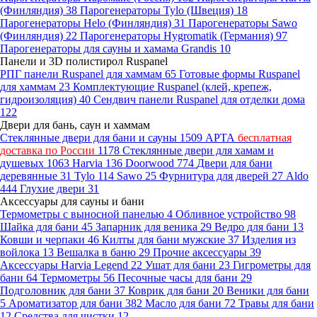
(Финляндия)
38
Парогенераторы Tylo (Швеция)
18
Парогенераторы Helo (Финляндия)
31
Парогенераторы Sawo
(Финляндия)
22
Парогенераторы Hygromatik (Германия)
97
Парогенераторы для сауны и хамама Grandis
10
Панели и 3D полистирол Ruspanel
РПГ панели Ruspanel для хаммам
65
Готовые формы Ruspanel
для хаммам
23
Комплектующие Ruspanel (клей, крепеж,
гидроизоляция)
40
Сендвич панели Ruspanel для отделки дома
122
Двери для бань, саун и хаммам
Стеклянные двери для бани и сауны
1509
АРТА
бесплатная
доставка по России
1178
Стеклянные двери для хамам и
душевых
1063
Harvia
136
Doorwood
774
Двери для бани
деревянные
31
Tylo
114
Sawo
25
Фурнитура для дверей
27
Aldo
444
Глухие двери
31
Аксессуары для сауны и бани
Термометры с выносной панелью
4
Обливное устройство
98
Шайка для бани
45
Запарник для веника
29
Ведро для бани
13
Ковши и черпаки
46
Килты для бани мужские
37
Изделия из
войлока
13
Вешалка в баню
29
Прочие аксессуары
39
Аксессуары Harvia Legend
22
Ушат для бани
23
Гигрометры для
бани
64
Термометры
56
Песочные часы для бани
29
Подголовник для бани
37
Коврик для бани
20
Веники для бани
5
Ароматизатор для бани
382
Масло для бани
72
Травы для бани
12
Средства для чистки
12