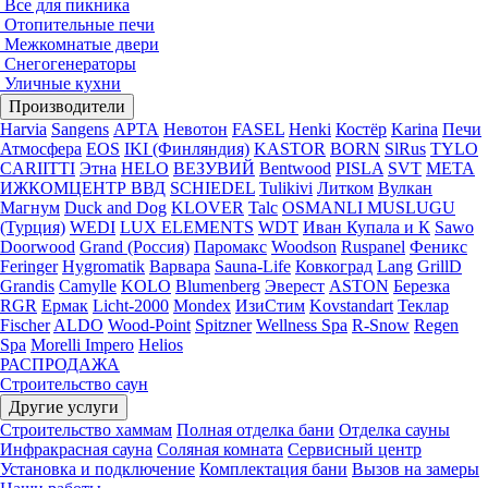
Все для пикника
Отопительные печи
Межкомнатые двери
Снегогенераторы
Уличные кухни
Производители
Harvia
Sangens
АРТА
Невотон
FASEL
Henki
Костёр
Karina
Печи
Атмосфера
EOS
IKI (Финляндия)
KASTOR
BORN
SlRus
TYLO
CARIITTI
Этна
HELO
ВЕЗУВИЙ
Bentwood
PISLA
SVT
МЕТА
ИЖКОМЦЕНТР ВВД
SCHIEDEL
Tulikivi
Литком
Вулкан
Магнум
Duck and Dog
KLOVER
Talc
OSMANLI MUSLUGU
(Турция)
WEDI
LUX ELEMENTS
WDT
Иван Купала и К
Sawo
Doorwood
Grand (Россия)
Паромакс
Woodson
Ruspanel
Феникс
Feringer
Hygromatik
Варвара
Sauna-Life
Ковкоград
Lang
GrillD
Grandis
Camylle
KOLO
Blumenberg
Эверест
ASTON
Березка
RGR
Ермак
Licht-2000
Mondex
ИзиСтим
Kovstandart
Теклар
Fischer
ALDO
Wood-Point
Spitzner
Wellness Spa
R-Snow
Regen
Spa
Morelli Impero
Helios
РАСПРОДАЖА
Строительство саун
Другие услуги
Строительство хаммам
Полная отделка бани
Отделка сауны
Инфракрасная сауна
Соляная комната
Сервисный центр
Установка и подключение
Комплектация бани
Вызов на замеры