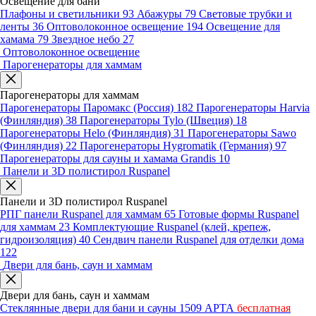
Освещение для бани
Плафоны и светильники
93
Абажуры
79
Световые трубки и
ленты
36
Оптоволоконное освещение
194
Освещение для
хамама
79
Звездное небо
27
Оптоволоконное освещение
Парогенераторы для хаммам
Парогенераторы для хаммам
Парогенераторы Паромакс (Россия)
182
Парогенераторы Harvia
(Финляндия)
38
Парогенераторы Tylo (Швеция)
18
Парогенераторы Helo (Финляндия)
31
Парогенераторы Sawo
(Финляндия)
22
Парогенераторы Hygromatik (Германия)
97
Парогенераторы для сауны и хамама Grandis
10
Панели и 3D полистирол Ruspanel
Панели и 3D полистирол Ruspanel
РПГ панели Ruspanel для хаммам
65
Готовые формы Ruspanel
для хаммам
23
Комплектующие Ruspanel (клей, крепеж,
гидроизоляция)
40
Сендвич панели Ruspanel для отделки дома
122
Двери для бань, саун и хаммам
Двери для бань, саун и хаммам
Стеклянные двери для бани и сауны
1509
АРТА
бесплатная