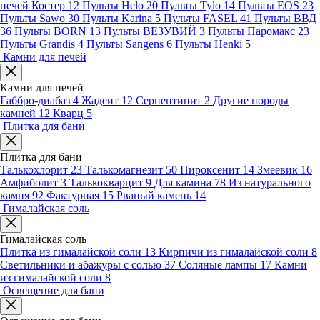
печей Костер
12
Пульты Helo
20
Пульты Tylo
14
Пульты EOS
23
Пульты Sawo
30
Пульты Karina
5
Пульты FASEL
41
Пульты ВВД
36
Пульты BORN
13
Пульты ВЕЗУВИЙ
3
Пульты Паромакс
23
Пульты Grandis
4
Пульты Sangens
6
Пульты Henki
5
Камни для печей
Камни для печей
Габбро-диабаз
4
Жадеит
12
Серпентинит
2
Другие породы
камней
12
Кварц
5
Плитка для бани
Плитка для бани
Талькохлорит
23
Талькомагнезит
50
Пироксенит
14
Змеевик
16
Амфиболит
3
Талькокварцит
9
Для камина
78
Из натурального
камня
92
Фактурная
15
Рваный камень
14
Гималайская соль
Гималайская соль
Плитка из гималайской соли
13
Кирпичи из гималайской соли
8
Светильники и абажуры с солью
37
Соляные лампы
17
Камни
из гималайской соли
8
Освещение для бани