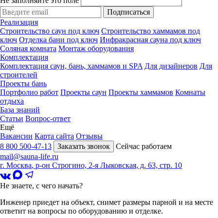
Не заполняйте это поле
Подписаться
Реализация
Строительство саун под ключ
Строительство хаммамов под
ключ
Отделка бани под ключ
Инфракрасная сауна под ключ
Соляная комната
Монтаж оборудования
Комплектация
Комплектация саун, бань, хаммамов и SPA
Для дизайнеров
Для
строителей
Проекты бань
Портфолио работ
Проекты саун
Проекты хаммамов
Комнаты
отдыха
База знаний
Статьи
Вопрос-ответ
Ещё
Вакансии
Карта сайта
Отзывы
8 800 500-47-13
Заказать звонок
Сейчас работаем
mail@sauna-life.ru
г. Москва
,
р-он Строгино, 2-я Лыковская, д. 63, стр. 10
Не знаете, с чего начать?
Инженер приедет на объект, снимет размеры парной и на месте
ответит на вопросы по оборудованию и отделке.