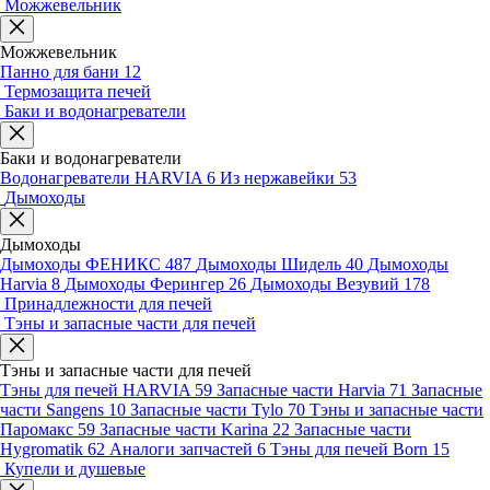
Можжевельник
Можжевельник
Панно для бани
12
Термозащита печей
Баки и водонагреватели
Баки и водонагреватели
Водонагреватели HARVIA
6
Из нержавейки
53
Дымоходы
Дымоходы
Дымоходы ФЕНИКС
487
Дымоходы Шидель
40
Дымоходы
Harvia
8
Дымоходы Ферингер
26
Дымоходы Везувий
178
Принадлежности для печей
Тэны и запасные части для печей
Тэны и запасные части для печей
Тэны для печей HARVIA
59
Запасные части Harvia
71
Запасные
части Sangens
10
Запасные части Tylo
70
Тэны и запасные части
Паромакс
59
Запасные части Karina
22
Запасные части
Hygromatik
62
Аналоги запчастей
6
Тэны для печей Born
15
Купели и душевые