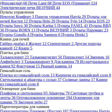
(Финляндия)
66
Печи Lang
68
Печи EOS (Германия)
124
Электрические печи ВЕЗУВИЙ
44
Пульты управления
Невотон Комфорт
3
Панели управления Harvia
29
Пульты для
печей Костер
12
Пульты Helo
20
Пульты Tylo
14
Пульты EOS
23
Пульты Sawo
30
Пульты Karina
5
Пульты FASEL
41
Пульты ВВД
36
Пульты BORN
13
Пульты ВЕЗУВИЙ
3
Пульты Паромакс
23
Пульты Grandis
4
Пульты Sangens
6
Пульты Henki
5
Камни для печей
Габбро-диабаз
4
Жадеит
12
Серпентинит
2
Другие породы
камней
12
Кварц
5
Плитка для бани
Талькохлорит
23
Талькомагнезит
50
Пироксенит
14
Змеевик
16
Амфиболит
3
Талькокварцит
9
Для камина
78
Из натурального
камня
92
Фактурная
15
Рваный камень
14
Гималайская соль
Плитка из гималайской соли
13
Кирпичи из гималайской соли
8
Светильники и абажуры с солью
37
Соляные лампы
17
Камни
из гималайской соли
8
Освещение для бани
Плафоны и светильники
93
Абажуры
79
Световые трубки и
ленты
36
Оптоволоконное освещение
194
Освещение для
хамама
79
Звездное небо
27
Парогенераторы для хаммам
Парогенераторы Паромакс (Россия)
182
Парогенераторы Harvia