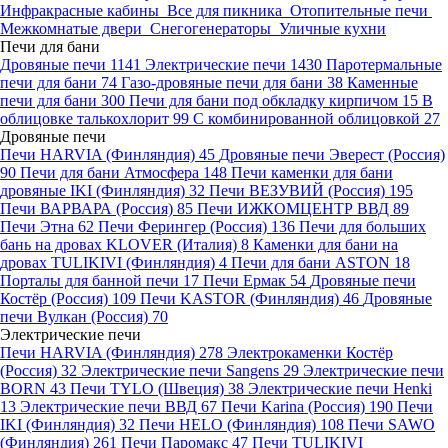
Инфракрасные кабины
Все для пикника
Отопительные печи
Межкомнатые двери
Снегогенераторы
Уличные кухни
Печи для бани
Дровяные печи
1141
Электрические печи
1430
Паротермальные
печи для бани
74
Газо-дровяные печи для бани
38
Каменные
печи для бани
300
Печи для бани под обкладку кирпичом
15
В
облицовке талькохлорит
99
С комбинированной облицовкой
27
Дровяные печи
Печи HARVIA (Финляндия)
45
Дровяные печи Эверест (Россия)
90
Печи для бани Атмосфера
148
Печи каменки для бани
дровяные IKI (Финляндия)
32
Печи ВЕЗУВИЙ (Россия)
195
Печи ВАРВАРА (Россия)
85
Печи ИЖКОМЦЕНТР ВВД
89
Печи Этна
62
Печи Ферингер (Россия)
136
Печи для больших
бань на дровах KLOVER (Италия)
8
Каменки для бани на
дровах TULIKIVI (Финляндия)
4
Печи для бани ASTON
18
Порталы для банной печи
17
Печи Ермак
54
Дровяные печи
Костёр (Россия)
109
Печи KASTOR (Финляндия)
46
Дровяные
печи Вулкан (Россия)
70
Электрические печи
Печи HARVIA (Финляндия)
278
Электрокаменки Костёр
(Россия)
32
Электрические печи Sangens
29
Электрические печи
BORN
43
Печи TYLO (Швеция)
38
Электрические печи Henki
13
Электрические печи ВВД
67
Печи Karina (Россия)
190
Печи
IKI (Финляндия)
32
Печи HELO (Финляндия)
108
Печи SAWO
(Финляндия)
261
Печи Паромакс
47
Печи TULIKIVI