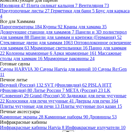
Комплектующие для парной
Изоляция
47
Плита силикат кальция
7
Вентиляция
73
Предтопочные листы
27
Герметики для бани
5
Брус для каркаса
4
Все для Хаммама
Парогенераторы
184
Курны
92
Краны для хамама
35
Дозирующие станции для хамамов
7
Панели и 3D полистирол
для хаммам
88
Панели для хаммам и крепежи (Германия)
52
Стеклянные двери для хаммам
1063
Оптоволоконное освещение
для хаммам
63
Мраморные светильники
16
Панно для хаммам
22
Колонны мраморные
6
Арки мраморные
161
Массажные
столы для хаммам
16
Мраморные раковины
24
Готовые сауны
Сауны HARVIA
30
Сауны Harvia для ванной
10
Сауны Re:Gen
11
Печное литье
Везувий (Россия)
132
SVT (Финляндия)
62
PISLA HTT
(Финляндия)
80
Литье России
7
МЕТА (Россия)
23
LK
(Словения)
29
Grand (Россия)
50
Задвижки для печи чугунные
22
Колосники для печи чугунные
41
Дверцы для печи
164
Плиты чугунные для печи
13
Плиты чугунные под казан
15
Печные аксессуары
Каминные экраны
28
Каминные наборы
90
Дровницы
53
Инфракрасные кабины
Инфракрасные кабины Harvia
8
Инфракрасные излучатели
10