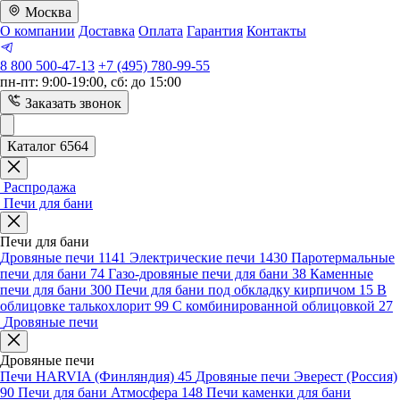
Москва
О компании
Доставка
Оплата
Гарантия
Контакты
8 800 500-47-13
+7 (495) 780-99-55
пн-пт: 9:00-19:00, сб: до 15:00
Заказать звонок
Каталог 6564
Распродажа
Печи для бани
Печи для бани
Дровяные печи
1141
Электрические печи
1430
Паротермальные
печи для бани
74
Газо-дровяные печи для бани
38
Каменные
печи для бани
300
Печи для бани под обкладку кирпичом
15
В
облицовке талькохлорит
99
С комбинированной облицовкой
27
Дровяные печи
Дровяные печи
Печи HARVIA (Финляндия)
45
Дровяные печи Эверест (Россия)
90
Печи для бани Атмосфера
148
Печи каменки для бани