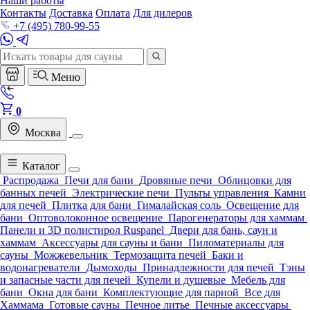
Наши работы
Контакты
Доставка
Оплата
Для дилеров
+7 (495) 780-99-55
Меню
0
Москва
Каталог
Распродажа
Печи для бани
Дровяные печи
Облицовки для
банных печей
Электрические печи
Пульты управления
Камни
для печей
Плитка для бани
Гималайская соль
Освещение для
бани
Оптоволоконное освещение
Парогенераторы для хаммам
Панели и 3D полистирол Ruspanel
Двери для бань, саун и
хаммам
Аксессуары для сауны и бани
Пиломатериалы для
сауны
Можжевельник
Термозащита печей
Баки и
водонагреватели
Дымоходы
Принадлежности для печей
Тэны
и запасные части для печей
Купели и душевые
Мебель для
бани
Окна для бани
Комплектующие для парной
Все для
Хаммама
Готовые сауны
Печное литье
Печные аксессуары