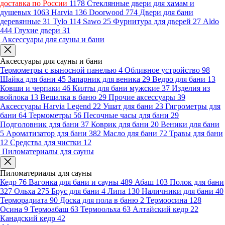
доставка по России
1178
Стеклянные двери для хамам и
душевых
1063
Harvia
136
Doorwood
774
Двери для бани
деревянные
31
Tylo
114
Sawo
25
Фурнитура для дверей
27
Aldo
444
Глухие двери
31
Аксессуары для сауны и бани
Аксессуары для сауны и бани
Термометры с выносной панелью
4
Обливное устройство
98
Шайка для бани
45
Запарник для веника
29
Ведро для бани
13
Ковши и черпаки
46
Килты для бани мужские
37
Изделия из
войлока
13
Вешалка в баню
29
Прочие аксессуары
39
Аксессуары Harvia Legend
22
Ушат для бани
23
Гигрометры для
бани
64
Термометры
56
Песочные часы для бани
29
Подголовник для бани
37
Коврик для бани
20
Веники для бани
5
Ароматизатор для бани
382
Масло для бани
72
Травы для бани
12
Средства для чистки
12
Пиломатериалы для сауны
Пиломатериалы для сауны
Кедр
76
Вагонка для бани и сауны
489
Абаш
103
Полок для бани
327
Ольха
275
Брус для бани
4
Липа
130
Наличники для бани
40
Терморадиата
90
Доска для пола в баню
2
Термоосина
128
Осина
9
Термоабаш
63
Термоольха
63
Алтайский кедр
22
Канадский кедр
42