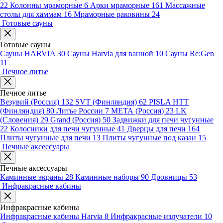
22
Колонны мраморные
6
Арки мраморные
161
Массажные
столы для хаммам
16
Мраморные раковины
24
Готовые сауны
Готовые сауны
Сауны HARVIA
30
Сауны Harvia для ванной
10
Сауны Re:Gen
11
Печное литье
Печное литье
Везувий (Россия)
132
SVT (Финляндия)
62
PISLA HTT
(Финляндия)
80
Литье России
7
МЕТА (Россия)
23
LK
(Словения)
29
Grand (Россия)
50
Задвижки для печи чугунные
22
Колосники для печи чугунные
41
Дверцы для печи
164
Плиты чугунные для печи
13
Плиты чугунные под казан
15
Печные аксессуары
Печные аксессуары
Каминные экраны
28
Каминные наборы
90
Дровницы
53
Инфракрасные кабины
Инфракрасные кабины
Инфракрасные кабины Harvia
8
Инфракрасные излучатели
10