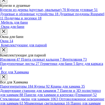
Купели и душевые
Купели из дерева (круглые, овальные)
70
Купели угловые
51
Душевые и обливные устройства
18
Душевые поддоны Ruspanel
11
Подиумы и лесенки
18
Мебель для бани
Окна для бани
Окна для бани
Окна
14
Комплектующие для парной
Комплектующие для парной
Изоляция
47
Плита силикат кальция
7
Вентиляция
73
Предтопочные листы
27
Герметики для бани
5
Брус для каркаса
4
Все для Хаммама
Все для Хаммама
Парогенераторы
184
Курны
92
Краны для хамама
35
Дозирующие станции для хамамов
7
Панели и 3D полистирол
для хаммам
88
Панели для хаммам и крепежи (Германия)
52
Стеклянные двери для хаммам
1063
Оптоволоконное освещение
для хаммам
63
Мраморные светильники
16
Панно для хаммам