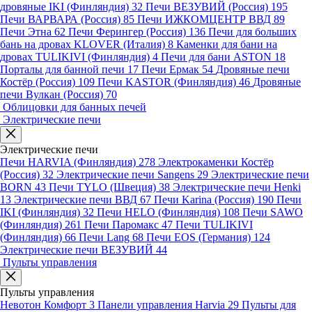
дровяные IKI (Финляндия)
32
Печи ВЕЗУВИЙ (Россия)
195
Печи ВАРВАРА (Россия)
85
Печи ИЖКОМЦЕНТР ВВД
89
Печи Этна
62
Печи Ферингер (Россия)
136
Печи для больших
бань на дровах KLOVER (Италия)
8
Каменки для бани на
дровах TULIKIVI (Финляндия)
4
Печи для бани ASTON
18
Порталы для банной печи
17
Печи Ермак
54
Дровяные печи
Костёр (Россия)
109
Печи KASTOR (Финляндия)
46
Дровяные
печи Вулкан (Россия)
70
Облицовки для банных печей
Электрические печи
Электрические печи
Печи HARVIA (Финляндия)
278
Электрокаменки Костёр
(Россия)
32
Электрические печи Sangens
29
Электрические печи
BORN
43
Печи TYLO (Швеция)
38
Электрические печи Henki
13
Электрические печи ВВД
67
Печи Karina (Россия)
190
Печи
IKI (Финляндия)
32
Печи HELO (Финляндия)
108
Печи SAWO
(Финляндия)
261
Печи Паромакс
47
Печи TULIKIVI
(Финляндия)
66
Печи Lang
68
Печи EOS (Германия)
124
Электрические печи ВЕЗУВИЙ
44
Пульты управления
Пульты управления
Невотон Комфорт
3
Панели управления Harvia
29
Пульты для