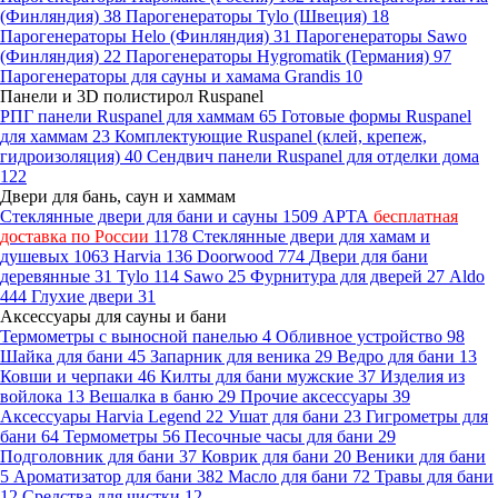
(Финляндия)
38
Парогенераторы Tylo (Швеция)
18
Парогенераторы Helo (Финляндия)
31
Парогенераторы Sawo
(Финляндия)
22
Парогенераторы Hygromatik (Германия)
97
Парогенераторы для сауны и хамама Grandis
10
Панели и 3D полистирол Ruspanel
РПГ панели Ruspanel для хаммам
65
Готовые формы Ruspanel
для хаммам
23
Комплектующие Ruspanel (клей, крепеж,
гидроизоляция)
40
Сендвич панели Ruspanel для отделки дома
122
Двери для бань, саун и хаммам
Стеклянные двери для бани и сауны
1509
АРТА
бесплатная
доставка по России
1178
Стеклянные двери для хамам и
душевых
1063
Harvia
136
Doorwood
774
Двери для бани
деревянные
31
Tylo
114
Sawo
25
Фурнитура для дверей
27
Aldo
444
Глухие двери
31
Аксессуары для сауны и бани
Термометры с выносной панелью
4
Обливное устройство
98
Шайка для бани
45
Запарник для веника
29
Ведро для бани
13
Ковши и черпаки
46
Килты для бани мужские
37
Изделия из
войлока
13
Вешалка в баню
29
Прочие аксессуары
39
Аксессуары Harvia Legend
22
Ушат для бани
23
Гигрометры для
бани
64
Термометры
56
Песочные часы для бани
29
Подголовник для бани
37
Коврик для бани
20
Веники для бани
5
Ароматизатор для бани
382
Масло для бани
72
Травы для бани
12
Средства для чистки
12