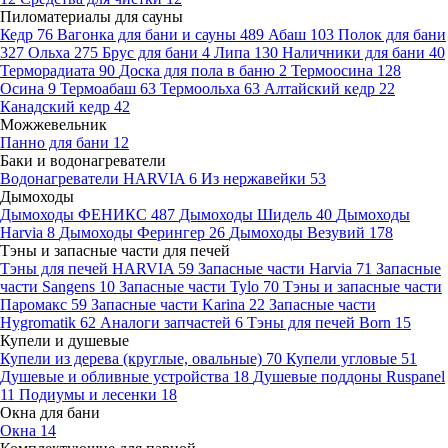
Пиломатериалы для сауны
Кедр
76
Вагонка для бани и сауны
489
Абаш
103
Полок для бани
327
Ольха
275
Брус для бани
4
Липа
130
Наличники для бани
40
Терморадиата
90
Доска для пола в баню
2
Термоосина
128
Осина
9
Термоабаш
63
Термоольха
63
Алтайский кедр
22
Канадский кедр
42
Можжевельник
Панно для бани
12
Баки и водонагреватели
Водонагреватели HARVIA
6
Из нержавейки
53
Дымоходы
Дымоходы ФЕНИКС
487
Дымоходы Шидель
40
Дымоходы
Harvia
8
Дымоходы Ферингер
26
Дымоходы Везувий
178
Тэны и запасные части для печей
Тэны для печей HARVIA
59
Запасные части Harvia
71
Запасные
части Sangens
10
Запасные части Tylo
70
Тэны и запасные части
Паромакс
59
Запасные части Karina
22
Запасные части
Hygromatik
62
Аналоги запчастей
6
Тэны для печей Born
15
Купели и душевые
Купели из дерева (круглые, овальные)
70
Купели угловые
51
Душевые и обливные устройства
18
Душевые поддоны Ruspanel
11
Подиумы и лесенки
18
Окна для бани
Окна
14