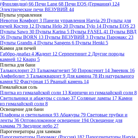
(Финляндия)
66
Печи Lang
68
Печи EOS (Германия)
124
Электрические печи ВЕЗУВИЙ
44
Пульты управления
Невотон Комфорт
3
Панели управления Harvia
29
Пульты для
печей Костер
12
Пульты Helo
20
Пульты Tylo
14
Пульты EOS
23
Пульты Sawo
30
Пульты Karina
5
Пульты FASEL
41
Пульты ВВД
36
Пульты BORN
13
Пульты ВЕЗУВИЙ
3
Пульты Паромакс
23
Пульты Grandis
4
Пульты Sangens
6
Пульты Henki
5
Камни для печей
Габбро-диабаз
4
Жадеит
12
Серпентинит
2
Другие породы
камней
12
Кварц
5
Плитка для бани
Талькохлорит
23
Талькомагнезит
50
Пироксенит
14
Змеевик
16
Амфиболит
3
Талькокварцит
9
Для камина
78
Из натурального
камня
92
Фактурная
15
Рваный камень
14
Гималайская соль
Плитка из гималайской соли
13
Кирпичи из гималайской соли
8
Светильники и абажуры с солью
37
Соляные лампы
17
Камни
из гималайской соли
8
Освещение для бани
Плафоны и светильники
93
Абажуры
79
Световые трубки и
ленты
36
Оптоволоконное освещение
194
Освещение для
хамама
79
Звездное небо
27
Парогенераторы для хаммам
Парогенераторы Паромакс (Россия)
182
Парогенераторы Harvia