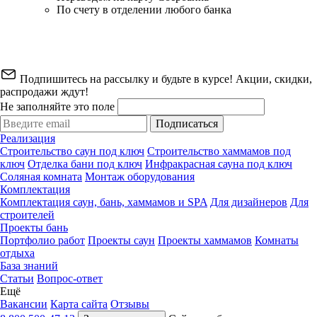
По счету в отделении любого банка
Подпишитесь на рассылку и будьте в курсе! Акции, скидки,
распродажи ждут!
Не заполняйте это поле
Подписаться
Реализация
Строительство саун под ключ
Строительство хаммамов под
ключ
Отделка бани под ключ
Инфракрасная сауна под ключ
Соляная комната
Монтаж оборудования
Комплектация
Комплектация саун, бань, хаммамов и SPA
Для дизайнеров
Для
строителей
Проекты бань
Портфолио работ
Проекты саун
Проекты хаммамов
Комнаты
отдыха
База знаний
Статьи
Вопрос-ответ
Ещё
Вакансии
Карта сайта
Отзывы