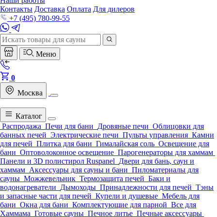
Наши работы
Контакты
Доставка
Оплата
Для дилеров
+7 (495) 780-99-55
Меню
0
Москва
Каталог
Распродажа
Печи для бани
Дровяные печи
Облицовки для
банных печей
Электрические печи
Пульты управления
Камни
для печей
Плитка для бани
Гималайская соль
Освещение для
бани
Оптоволоконное освещение
Парогенераторы для хаммам
Панели и 3D полистирол Ruspanel
Двери для бань, саун и
хаммам
Аксессуары для сауны и бани
Пиломатериалы для
сауны
Можжевельник
Термозащита печей
Баки и
водонагреватели
Дымоходы
Принадлежности для печей
Тэны
и запасные части для печей
Купели и душевые
Мебель для
бани
Окна для бани
Комплектующие для парной
Все для
Хаммама
Готовые сауны
Печное литье
Печные аксессуары