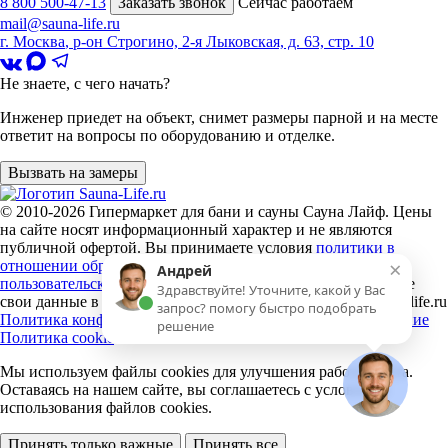
8 800 500-47-13
Заказать звонок
Сейчас работаем
mail@sauna-life.ru
г. Москва
,
р-он Строгино, 2-я Лыковская, д. 63, стр. 10
Не знаете, с чего начать?
Инженер приедет на объект, снимет размеры парной и на месте
ответит на вопросы по оборудованию и отделке.
Вызвать на замеры
© 2010-2026
Гипермаркет для бани и сауны Сауна Лайф
.
Цены
на сайте носят информационный характер и не являются
публичной офертой. Вы принимаете условия
политики в
×
отношении обработки персональных данных
и
Андрей
пользовательского соглашения
каждый раз, когда оставляете
Здравствуйте! Уточните, какой у Вас
свои данные в любой форме обратной связи на сайте sauna-life.ru
запрос? помогу быстро подобрать
Политика конфиденциальности
Пользовательское соглашение
решение
Политика cookie
Мы используем файлы cookies
для улучшения работы сайта.
Оставаясь на нашем сайте, вы соглашаетесь с условиями
использования файлов cookies.
Принять только важные
Принять все