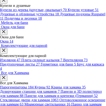
Купели и душевые
Купели из дерева (круглые, овальные)
70
Купели угловые
51
Душевые и обливные устройства
18
Душевые поддоны Ruspanel
11
Подиумы и лесенки
18
Мебель для бани
Окна для бани
Окна для бани
Окна
14
Комплектующие для парной
Комплектующие для парной
Изоляция
47
Плита силикат кальция
7
Вентиляция
73
Предтопочные листы
27
Герметики для бани
5
Брус для каркаса
4
Все для Хаммама
Все для Хаммама
Парогенераторы
184
Курны
92
Краны для хамама
35
Дозирующие станции для хамамов
7
Панели и 3D полистирол
для хаммам
88
Панели для хаммам и крепежи (Германия)
52
Стеклянные двери для хаммам
1063
Оптоволоконное освещение
для хаммам
63
Мраморные светильники
16
Панно для хаммам