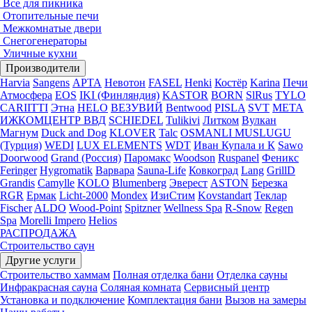
Все для пикника
Отопительные печи
Межкомнатые двери
Снегогенераторы
Уличные кухни
Производители
Harvia
Sangens
АРТА
Невотон
FASEL
Henki
Костёр
Karina
Печи
Атмосфера
EOS
IKI (Финляндия)
KASTOR
BORN
SlRus
TYLO
CARIITTI
Этна
HELO
ВЕЗУВИЙ
Bentwood
PISLA
SVT
МЕТА
ИЖКОМЦЕНТР ВВД
SCHIEDEL
Tulikivi
Литком
Вулкан
Магнум
Duck and Dog
KLOVER
Talc
OSMANLI MUSLUGU
(Турция)
WEDI
LUX ELEMENTS
WDT
Иван Купала и К
Sawo
Doorwood
Grand (Россия)
Паромакс
Woodson
Ruspanel
Феникс
Feringer
Hygromatik
Варвара
Sauna-Life
Ковкоград
Lang
GrillD
Grandis
Camylle
KOLO
Blumenberg
Эверест
ASTON
Березка
RGR
Ермак
Licht-2000
Mondex
ИзиСтим
Kovstandart
Теклар
Fischer
ALDO
Wood-Point
Spitzner
Wellness Spa
R-Snow
Regen
Spa
Morelli Impero
Helios
РАСПРОДАЖА
Строительство саун
Другие услуги
Строительство хаммам
Полная отделка бани
Отделка сауны
Инфракрасная сауна
Соляная комната
Сервисный центр
Установка и подключение
Комплектация бани
Вызов на замеры