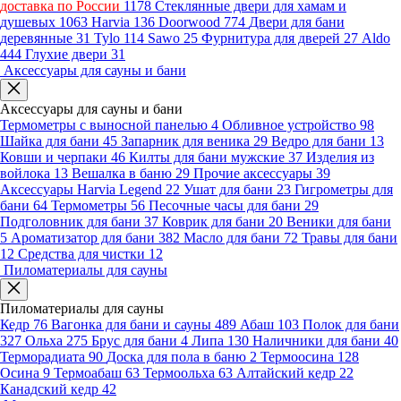
доставка по России
1178
Стеклянные двери для хамам и
душевых
1063
Harvia
136
Doorwood
774
Двери для бани
деревянные
31
Tylo
114
Sawo
25
Фурнитура для дверей
27
Aldo
444
Глухие двери
31
Аксессуары для сауны и бани
Аксессуары для сауны и бани
Термометры с выносной панелью
4
Обливное устройство
98
Шайка для бани
45
Запарник для веника
29
Ведро для бани
13
Ковши и черпаки
46
Килты для бани мужские
37
Изделия из
войлока
13
Вешалка в баню
29
Прочие аксессуары
39
Аксессуары Harvia Legend
22
Ушат для бани
23
Гигрометры для
бани
64
Термометры
56
Песочные часы для бани
29
Подголовник для бани
37
Коврик для бани
20
Веники для бани
5
Ароматизатор для бани
382
Масло для бани
72
Травы для бани
12
Средства для чистки
12
Пиломатериалы для сауны
Пиломатериалы для сауны
Кедр
76
Вагонка для бани и сауны
489
Абаш
103
Полок для бани
327
Ольха
275
Брус для бани
4
Липа
130
Наличники для бани
40
Терморадиата
90
Доска для пола в баню
2
Термоосина
128
Осина
9
Термоабаш
63
Термоольха
63
Алтайский кедр
22
Канадский кедр
42