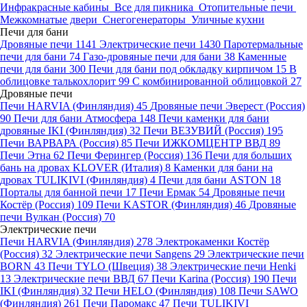
Инфракрасные кабины
Все для пикника
Отопительные печи
Межкомнатые двери
Снегогенераторы
Уличные кухни
Печи для бани
Дровяные печи
1141
Электрические печи
1430
Паротермальные
печи для бани
74
Газо-дровяные печи для бани
38
Каменные
печи для бани
300
Печи для бани под обкладку кирпичом
15
В
облицовке талькохлорит
99
С комбинированной облицовкой
27
Дровяные печи
Печи HARVIA (Финляндия)
45
Дровяные печи Эверест (Россия)
90
Печи для бани Атмосфера
148
Печи каменки для бани
дровяные IKI (Финляндия)
32
Печи ВЕЗУВИЙ (Россия)
195
Печи ВАРВАРА (Россия)
85
Печи ИЖКОМЦЕНТР ВВД
89
Печи Этна
62
Печи Ферингер (Россия)
136
Печи для больших
бань на дровах KLOVER (Италия)
8
Каменки для бани на
дровах TULIKIVI (Финляндия)
4
Печи для бани ASTON
18
Порталы для банной печи
17
Печи Ермак
54
Дровяные печи
Костёр (Россия)
109
Печи KASTOR (Финляндия)
46
Дровяные
печи Вулкан (Россия)
70
Электрические печи
Печи HARVIA (Финляндия)
278
Электрокаменки Костёр
(Россия)
32
Электрические печи Sangens
29
Электрические печи
BORN
43
Печи TYLO (Швеция)
38
Электрические печи Henki
13
Электрические печи ВВД
67
Печи Karina (Россия)
190
Печи
IKI (Финляндия)
32
Печи HELO (Финляндия)
108
Печи SAWO
(Финляндия)
261
Печи Паромакс
47
Печи TULIKIVI