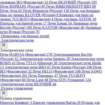
дровяные IKI (Финляндия)
32
Печи ВЕЗУВИЙ (Россия)
195
Печи ВАРВАРА (Россия)
85
Печи ИЖКОМЦЕНТР ВВД
89
Печи Этна
62
Печи Ферингер (Россия)
136
Печи для больших
бань на дровах KLOVER (Италия)
8
Каменки для бани на
дровах TULIKIVI (Финляндия)
4
Печи для бани ASTON
18
Порталы для банной печи
17
Печи Ермак
54
Дровяные печи
Костёр (Россия)
109
Печи KASTOR (Финляндия)
46
Дровяные
печи Вулкан (Россия)
70
Облицовки для банных печей
Электрические печи
Электрические печи
Печи HARVIA (Финляндия)
278
Электрокаменки Костёр
(Россия)
32
Электрические печи Sangens
29
Электрические печи
BORN
43
Печи TYLO (Швеция)
38
Электрические печи Henki
13
Электрические печи ВВД
67
Печи Karina (Россия)
190
Печи
IKI (Финляндия)
32
Печи HELO (Финляндия)
108
Печи SAWO
(Финляндия)
261
Печи Паромакс
47
Печи TULIKIVI
(Финляндия)
66
Печи Lang
68
Печи EOS (Германия)
124
Электрические печи ВЕЗУВИЙ
44
Пульты управления
Пульты управления
Невотон Комфорт
3
Панели управления Harvia
29
Пульты для