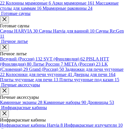
22
Колонны мраморные
6
Арки мраморные
161
Массажные
столы для хаммам
16
Мраморные раковины
24
Готовые сауны
Готовые сауны
Сауны HARVIA
30
Сауны Harvia для ванной
10
Сауны Re:Gen
11
Печное литье
Печное литье
Везувий (Россия)
132
SVT (Финляндия)
62
PISLA HTT
(Финляндия)
80
Литье России
7
МЕТА (Россия)
23
LK
(Словения)
29
Grand (Россия)
50
Задвижки для печи чугунные
22
Колосники для печи чугунные
41
Дверцы для печи
164
Плиты чугунные для печи
13
Плиты чугунные под казан
15
Печные аксессуары
Печные аксессуары
Каминные экраны
28
Каминные наборы
90
Дровницы
53
Инфракрасные кабины
Инфракрасные кабины
Инфракрасные кабины Harvia
8
Инфракрасные излучатели
10