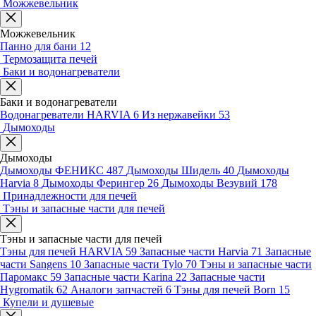
Можжевельник
Можжевельник
Панно для бани
12
Термозащита печей
Баки и водонагреватели
Баки и водонагреватели
Водонагреватели HARVIA
6
Из нержавейки
53
Дымоходы
Дымоходы
Дымоходы ФЕНИКС
487
Дымоходы Шидель
40
Дымоходы
Harvia
8
Дымоходы Ферингер
26
Дымоходы Везувий
178
Принадлежности для печей
Тэны и запасные части для печей
Тэны и запасные части для печей
Тэны для печей HARVIA
59
Запасные части Harvia
71
Запасные
части Sangens
10
Запасные части Tylo
70
Тэны и запасные части
Паромакс
59
Запасные части Karina
22
Запасные части
Hygromatik
62
Аналоги запчастей
6
Тэны для печей Born
15
Купели и душевые