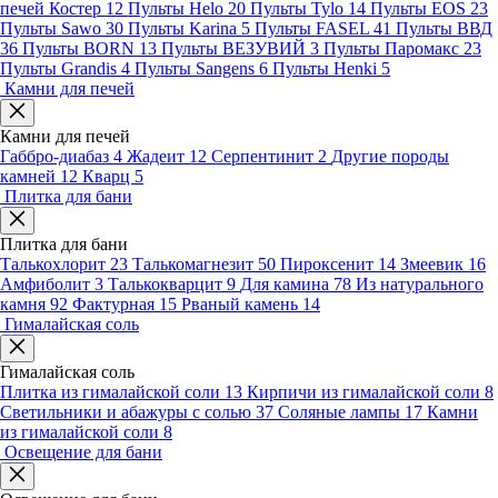
печей Костер
12
Пульты Helo
20
Пульты Tylo
14
Пульты EOS
23
Пульты Sawo
30
Пульты Karina
5
Пульты FASEL
41
Пульты ВВД
36
Пульты BORN
13
Пульты ВЕЗУВИЙ
3
Пульты Паромакс
23
Пульты Grandis
4
Пульты Sangens
6
Пульты Henki
5
Камни для печей
Камни для печей
Габбро-диабаз
4
Жадеит
12
Серпентинит
2
Другие породы
камней
12
Кварц
5
Плитка для бани
Плитка для бани
Талькохлорит
23
Талькомагнезит
50
Пироксенит
14
Змеевик
16
Амфиболит
3
Талькокварцит
9
Для камина
78
Из натурального
камня
92
Фактурная
15
Рваный камень
14
Гималайская соль
Гималайская соль
Плитка из гималайской соли
13
Кирпичи из гималайской соли
8
Светильники и абажуры с солью
37
Соляные лампы
17
Камни
из гималайской соли
8
Освещение для бани