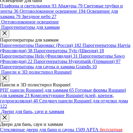
Освещение для бани
Плафоны и светильники
93
Абажуры
79
Световые трубки и
ленты
36
Оптоволоконное освещение
194
Освещение для
хамама
79
Звездное небо
27
Оптоволоконное освещение
Парогенераторы для хаммам
Парогенераторы для хаммам
Парогенераторы Паромакс (Россия)
182
Парогенераторы Harvia
(Финляндия)
38
Парогенераторы Tylo (Швеция)
18
Парогенераторы Helo (Финляндия)
31
Парогенераторы Sawo
(Финляндия)
22
Парогенераторы Hygromatik (Германия)
97
Парогенераторы для сауны и хамама Grandis
10
Панели и 3D полистирол Ruspanel
Панели и 3D полистирол Ruspanel
РПГ панели Ruspanel для хаммам
65
Готовые формы Ruspanel
для хаммам
23
Комплектующие Ruspanel (клей, крепеж,
гидроизоляция)
40
Сендвич панели Ruspanel для отделки дома
122
Двери для бань, саун и хаммам
Двери для бань, саун и хаммам
Стеклянные двери для бани и сауны
1509
АРТА
бесплатная