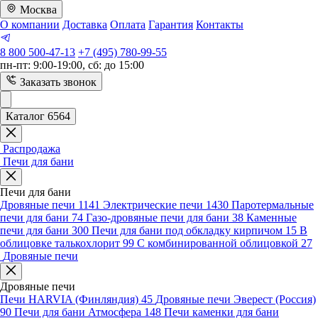
Москва
О компании
Доставка
Оплата
Гарантия
Контакты
8 800 500-47-13
+7 (495) 780-99-55
пн-пт: 9:00-19:00, сб: до 15:00
Заказать звонок
Каталог 6564
Распродажа
Печи для бани
Печи для бани
Дровяные печи
1141
Электрические печи
1430
Паротермальные
печи для бани
74
Газо-дровяные печи для бани
38
Каменные
печи для бани
300
Печи для бани под обкладку кирпичом
15
В
облицовке талькохлорит
99
С комбинированной облицовкой
27
Дровяные печи
Дровяные печи
Печи HARVIA (Финляндия)
45
Дровяные печи Эверест (Россия)
90
Печи для бани Атмосфера
148
Печи каменки для бани