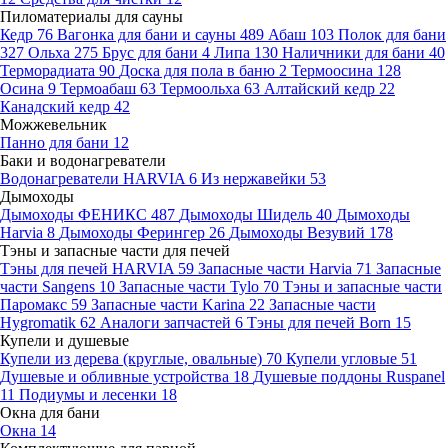
Пиломатериалы для сауны
Кедр
76
Вагонка для бани и сауны
489
Абаш
103
Полок для бани
327
Ольха
275
Брус для бани
4
Липа
130
Наличники для бани
40
Терморадиата
90
Доска для пола в баню
2
Термоосина
128
Осина
9
Термоабаш
63
Термоольха
63
Алтайский кедр
22
Канадский кедр
42
Можжевельник
Панно для бани
12
Баки и водонагреватели
Водонагреватели HARVIA
6
Из нержавейки
53
Дымоходы
Дымоходы ФЕНИКС
487
Дымоходы Шидель
40
Дымоходы
Harvia
8
Дымоходы Ферингер
26
Дымоходы Везувий
178
Тэны и запасные части для печей
Тэны для печей HARVIA
59
Запасные части Harvia
71
Запасные
части Sangens
10
Запасные части Tylo
70
Тэны и запасные части
Паромакс
59
Запасные части Karina
22
Запасные части
Hygromatik
62
Аналоги запчастей
6
Тэны для печей Born
15
Купели и душевые
Купели из дерева (круглые, овальные)
70
Купели угловые
51
Душевые и обливные устройства
18
Душевые поддоны Ruspanel
11
Подиумы и лесенки
18
Окна для бани
Окна
14