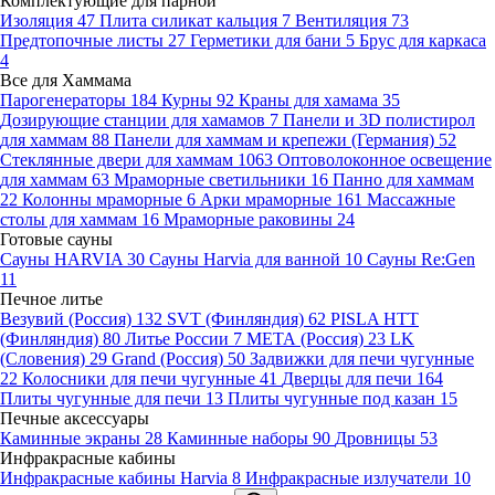
Комплектующие для парной
Изоляция
47
Плита силикат кальция
7
Вентиляция
73
Предтопочные листы
27
Герметики для бани
5
Брус для каркаса
4
Все для Хаммама
Парогенераторы
184
Курны
92
Краны для хамама
35
Дозирующие станции для хамамов
7
Панели и 3D полистирол
для хаммам
88
Панели для хаммам и крепежи (Германия)
52
Стеклянные двери для хаммам
1063
Оптоволоконное освещение
для хаммам
63
Мраморные светильники
16
Панно для хаммам
22
Колонны мраморные
6
Арки мраморные
161
Массажные
столы для хаммам
16
Мраморные раковины
24
Готовые сауны
Сауны HARVIA
30
Сауны Harvia для ванной
10
Сауны Re:Gen
11
Печное литье
Везувий (Россия)
132
SVT (Финляндия)
62
PISLA HTT
(Финляндия)
80
Литье России
7
МЕТА (Россия)
23
LK
(Словения)
29
Grand (Россия)
50
Задвижки для печи чугунные
22
Колосники для печи чугунные
41
Дверцы для печи
164
Плиты чугунные для печи
13
Плиты чугунные под казан
15
Печные аксессуары
Каминные экраны
28
Каминные наборы
90
Дровницы
53
Инфракрасные кабины
Инфракрасные кабины Harvia
8
Инфракрасные излучатели
10