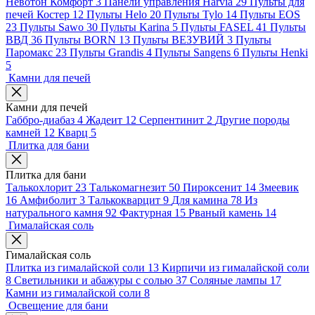
Невотон Комфорт
3
Панели управления Harvia
29
Пульты для
печей Костер
12
Пульты Helo
20
Пульты Tylo
14
Пульты EOS
23
Пульты Sawo
30
Пульты Karina
5
Пульты FASEL
41
Пульты
ВВД
36
Пульты BORN
13
Пульты ВЕЗУВИЙ
3
Пульты
Паромакс
23
Пульты Grandis
4
Пульты Sangens
6
Пульты Henki
5
Камни для печей
Камни для печей
Габбро-диабаз
4
Жадеит
12
Серпентинит
2
Другие породы
камней
12
Кварц
5
Плитка для бани
Плитка для бани
Талькохлорит
23
Талькомагнезит
50
Пироксенит
14
Змеевик
16
Амфиболит
3
Талькокварцит
9
Для камина
78
Из
натурального камня
92
Фактурная
15
Рваный камень
14
Гималайская соль
Гималайская соль
Плитка из гималайской соли
13
Кирпичи из гималайской соли
8
Светильники и абажуры с солью
37
Соляные лампы
17
Камни из гималайской соли
8
Освещение для бани