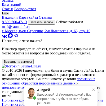
отдыха
База знаний
Статьи
Вопрос-ответ
Ещё
Вакансии
Карта сайта
Отзывы
8 800 500-47-13
Сейчас работаем
Заказать звонок
mail@sauna-life.ru
г. Москва
,
р-он Строгино, 2-я Лыковская, д. 63, стр. 10
Не знаете, с чего начать?
Инженер приедет на объект, снимет размеры парной и на
месте ответит на вопросы по оборудованию и отделке.
Вызвать на замеры
© 2010-2026
Гипермаркет для бани и сауны Сауна Лайф
.
Цены
на сайте носят информационный характер и не являются
публичной офертой. Вы принимаете условия
политики в
отношении обработки персональных данных
и
пользовательского соглашения
каждый раз, когда оставляете
×
Андрей
свои данные в любой форме обратной связи на сайте sauna-
Здравствуйте! Уточните, какой у Вас
life.ru
запрос? помогу быстро подобрать
Политика конфиденциальности
Пользовательское соглашение
решение
Политика cookie