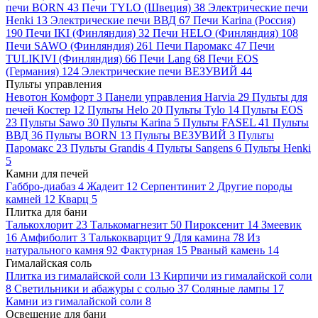
печи BORN
43
Печи TYLO (Швеция)
38
Электрические печи
Henki
13
Электрические печи ВВД
67
Печи Karina (Россия)
190
Печи IKI (Финляндия)
32
Печи HELO (Финляндия)
108
Печи SAWO (Финляндия)
261
Печи Паромакс
47
Печи
TULIKIVI (Финляндия)
66
Печи Lang
68
Печи EOS
(Германия)
124
Электрические печи ВЕЗУВИЙ
44
Пульты управления
Невотон Комфорт
3
Панели управления Harvia
29
Пульты для
печей Костер
12
Пульты Helo
20
Пульты Tylo
14
Пульты EOS
23
Пульты Sawo
30
Пульты Karina
5
Пульты FASEL
41
Пульты
ВВД
36
Пульты BORN
13
Пульты ВЕЗУВИЙ
3
Пульты
Паромакс
23
Пульты Grandis
4
Пульты Sangens
6
Пульты Henki
5
Камни для печей
Габбро-диабаз
4
Жадеит
12
Серпентинит
2
Другие породы
камней
12
Кварц
5
Плитка для бани
Талькохлорит
23
Талькомагнезит
50
Пироксенит
14
Змеевик
16
Амфиболит
3
Талькокварцит
9
Для камина
78
Из
натурального камня
92
Фактурная
15
Рваный камень
14
Гималайская соль
Плитка из гималайской соли
13
Кирпичи из гималайской соли
8
Светильники и абажуры с солью
37
Соляные лампы
17
Камни из гималайской соли
8
Освещение для бани