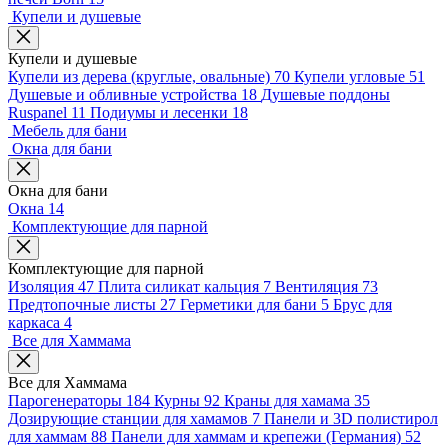
Купели и душевые
Купели и душевые
Купели из дерева (круглые, овальные)
70
Купели угловые
51
Душевые и обливные устройства
18
Душевые поддоны
Ruspanel
11
Подиумы и лесенки
18
Мебель для бани
Окна для бани
Окна для бани
Окна
14
Комплектующие для парной
Комплектующие для парной
Изоляция
47
Плита силикат кальция
7
Вентиляция
73
Предтопочные листы
27
Герметики для бани
5
Брус для
каркаса
4
Все для Хаммама
Все для Хаммама
Парогенераторы
184
Курны
92
Краны для хамама
35
Дозирующие станции для хамамов
7
Панели и 3D полистирол
для хаммам
88
Панели для хаммам и крепежи (Германия)
52