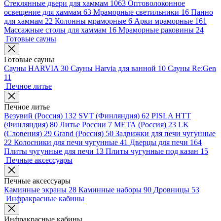
Стеклянные двери для хаммам
1063
Оптоволоконное
освещение для хаммам
63
Мраморные светильники
16
Панно
для хаммам
22
Колонны мраморные
6
Арки мраморные
161
Массажные столы для хаммам
16
Мраморные раковины
24
Готовые сауны
Готовые сауны
Сауны HARVIA
30
Сауны Harvia для ванной
10
Сауны Re:Gen
11
Печное литье
Печное литье
Везувий (Россия)
132
SVT (Финляндия)
62
PISLA HTT
(Финляндия)
80
Литье России
7
МЕТА (Россия)
23
LK
(Словения)
29
Grand (Россия)
50
Задвижки для печи чугунные
22
Колосники для печи чугунные
41
Дверцы для печи
164
Плиты чугунные для печи
13
Плиты чугунные под казан
15
Печные аксессуары
Печные аксессуары
Каминные экраны
28
Каминные наборы
90
Дровницы
53
Инфракрасные кабины
Инфракрасные кабины