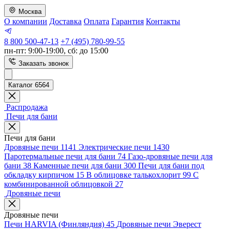
Москва
О компании
Доставка
Оплата
Гарантия
Контакты
8 800 500-47-13
+7 (495) 780-99-55
пн-пт: 9:00-19:00, сб: до 15:00
Заказать звонок
Каталог 6564
Распродажа
Печи для бани
Печи для бани
Дровяные печи
1141
Электрические печи
1430
Паротермальные печи для бани
74
Газо-дровяные печи для
бани
38
Каменные печи для бани
300
Печи для бани под
обкладку кирпичом
15
В облицовке талькохлорит
99
С
комбинированной облицовкой
27
Дровяные печи
Дровяные печи
Печи HARVIA (Финляндия)
45
Дровяные печи Эверест