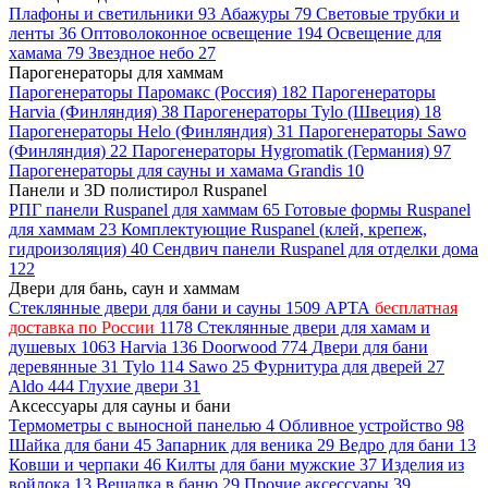
Плафоны и светильники
93
Абажуры
79
Световые трубки и
ленты
36
Оптоволоконное освещение
194
Освещение для
хамама
79
Звездное небо
27
Парогенераторы для хаммам
Парогенераторы Паромакс (Россия)
182
Парогенераторы
Harvia (Финляндия)
38
Парогенераторы Tylo (Швеция)
18
Парогенераторы Helo (Финляндия)
31
Парогенераторы Sawo
(Финляндия)
22
Парогенераторы Hygromatik (Германия)
97
Парогенераторы для сауны и хамама Grandis
10
Панели и 3D полистирол Ruspanel
РПГ панели Ruspanel для хаммам
65
Готовые формы Ruspanel
для хаммам
23
Комплектующие Ruspanel (клей, крепеж,
гидроизоляция)
40
Сендвич панели Ruspanel для отделки дома
122
Двери для бань, саун и хаммам
Стеклянные двери для бани и сауны
1509
АРТА
бесплатная
доставка по России
1178
Стеклянные двери для хамам и
душевых
1063
Harvia
136
Doorwood
774
Двери для бани
деревянные
31
Tylo
114
Sawo
25
Фурнитура для дверей
27
Aldo
444
Глухие двери
31
Аксессуары для сауны и бани
Термометры с выносной панелью
4
Обливное устройство
98
Шайка для бани
45
Запарник для веника
29
Ведро для бани
13
Ковши и черпаки
46
Килты для бани мужские
37
Изделия из
войлока
13
Вешалка в баню
29
Прочие аксессуары
39