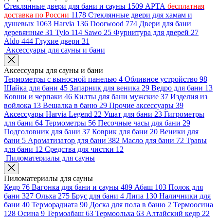
Стеклянные двери для бани и сауны
1509
АРТА
бесплатная
доставка по России
1178
Стеклянные двери для хамам и
душевых
1063
Harvia
136
Doorwood
774
Двери для бани
деревянные
31
Tylo
114
Sawo
25
Фурнитура для дверей
27
Aldo
444
Глухие двери
31
Аксессуары для сауны и бани
Аксессуары для сауны и бани
Термометры с выносной панелью
4
Обливное устройство
98
Шайка для бани
45
Запарник для веника
29
Ведро для бани
13
Ковши и черпаки
46
Килты для бани мужские
37
Изделия из
войлока
13
Вешалка в баню
29
Прочие аксессуары
39
Аксессуары Harvia Legend
22
Ушат для бани
23
Гигрометры
для бани
64
Термометры
56
Песочные часы для бани
29
Подголовник для бани
37
Коврик для бани
20
Веники для
бани
5
Ароматизатор для бани
382
Масло для бани
72
Травы
для бани
12
Средства для чистки
12
Пиломатериалы для сауны
Пиломатериалы для сауны
Кедр
76
Вагонка для бани и сауны
489
Абаш
103
Полок для
бани
327
Ольха
275
Брус для бани
4
Липа
130
Наличники для
бани
40
Терморадиата
90
Доска для пола в баню
2
Термоосина
128
Осина
9
Термоабаш
63
Термоольха
63
Алтайский кедр
22