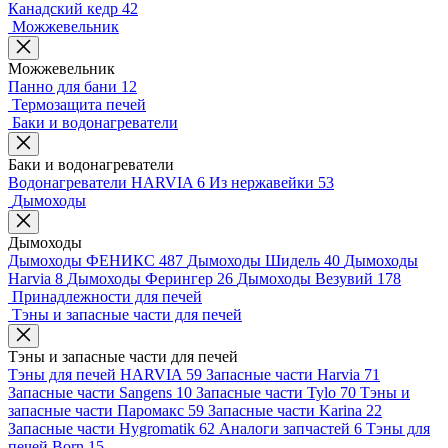
Канадский кедр
42
Можжевельник
Можжевельник
Панно для бани
12
Термозащита печей
Баки и водонагреватели
Баки и водонагреватели
Водонагреватели HARVIA
6
Из нержавейки
53
Дымоходы
Дымоходы
Дымоходы ФЕНИКС
487
Дымоходы Шидель
40
Дымоходы
Harvia
8
Дымоходы Ферингер
26
Дымоходы Везувий
178
Принадлежности для печей
Тэны и запасные части для печей
Тэны и запасные части для печей
Тэны для печей HARVIA
59
Запасные части Harvia
71
Запасные части Sangens
10
Запасные части Tylo
70
Тэны и
запасные части Паромакс
59
Запасные части Karina
22
Запасные части Hygromatik
62
Аналоги запчастей
6
Тэны для
печей Born
15