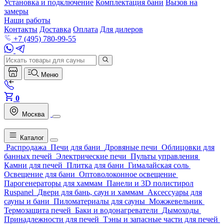
Установка и подключение
Комплектация бани
Вызов на
замеры
Наши работы
Контакты
Доставка
Оплата
Для дилеров
+7 (495) 780-99-55
Меню
0
Москва
Каталог
Распродажа
Печи для бани
Дровяные печи
Облицовки для
банных печей
Электрические печи
Пульты управления
Камни для печей
Плитка для бани
Гималайская соль
Освещение для бани
Оптоволоконное освещение
Парогенераторы для хаммам
Панели и 3D полистирол
Ruspanel
Двери для бань, саун и хаммам
Аксессуары для
сауны и бани
Пиломатериалы для сауны
Можжевельник
Термозащита печей
Баки и водонагреватели
Дымоходы
Принадлежности для печей
Тэны и запасные части для печей