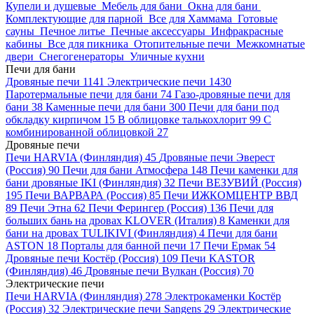
Купели и душевые
Мебель для бани
Окна для бани
Комплектующие для парной
Все для Хаммама
Готовые
сауны
Печное литье
Печные аксессуары
Инфракрасные
кабины
Все для пикника
Отопительные печи
Межкомнатые
двери
Снегогенераторы
Уличные кухни
Печи для бани
Дровяные печи
1141
Электрические печи
1430
Паротермальные печи для бани
74
Газо-дровяные печи для
бани
38
Каменные печи для бани
300
Печи для бани под
обкладку кирпичом
15
В облицовке талькохлорит
99
С
комбинированной облицовкой
27
Дровяные печи
Печи HARVIA (Финляндия)
45
Дровяные печи Эверест
(Россия)
90
Печи для бани Атмосфера
148
Печи каменки для
бани дровяные IKI (Финляндия)
32
Печи ВЕЗУВИЙ (Россия)
195
Печи ВАРВАРА (Россия)
85
Печи ИЖКОМЦЕНТР ВВД
89
Печи Этна
62
Печи Ферингер (Россия)
136
Печи для
больших бань на дровах KLOVER (Италия)
8
Каменки для
бани на дровах TULIKIVI (Финляндия)
4
Печи для бани
ASTON
18
Порталы для банной печи
17
Печи Ермак
54
Дровяные печи Костёр (Россия)
109
Печи KASTOR
(Финляндия)
46
Дровяные печи Вулкан (Россия)
70
Электрические печи
Печи HARVIA (Финляндия)
278
Электрокаменки Костёр
(Россия)
32
Электрические печи Sangens
29
Электрические