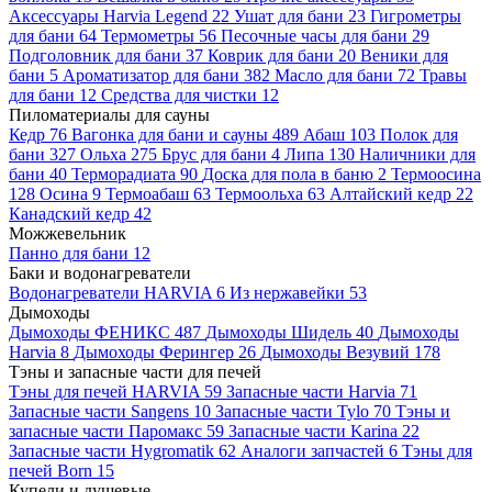
Аксессуары Harvia Legend
22
Ушат для бани
23
Гигрометры
для бани
64
Термометры
56
Песочные часы для бани
29
Подголовник для бани
37
Коврик для бани
20
Веники для
бани
5
Ароматизатор для бани
382
Масло для бани
72
Травы
для бани
12
Средства для чистки
12
Пиломатериалы для сауны
Кедр
76
Вагонка для бани и сауны
489
Абаш
103
Полок для
бани
327
Ольха
275
Брус для бани
4
Липа
130
Наличники для
бани
40
Терморадиата
90
Доска для пола в баню
2
Термоосина
128
Осина
9
Термоабаш
63
Термоольха
63
Алтайский кедр
22
Канадский кедр
42
Можжевельник
Панно для бани
12
Баки и водонагреватели
Водонагреватели HARVIA
6
Из нержавейки
53
Дымоходы
Дымоходы ФЕНИКС
487
Дымоходы Шидель
40
Дымоходы
Harvia
8
Дымоходы Ферингер
26
Дымоходы Везувий
178
Тэны и запасные части для печей
Тэны для печей HARVIA
59
Запасные части Harvia
71
Запасные части Sangens
10
Запасные части Tylo
70
Тэны и
запасные части Паромакс
59
Запасные части Karina
22
Запасные части Hygromatik
62
Аналоги запчастей
6
Тэны для
печей Born
15
Купели и душевые