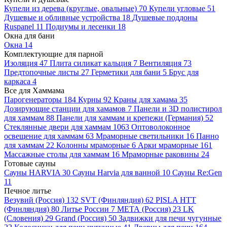
Купели из дерева (круглые, овальные)
70
Купели угловые
51
Душевые и обливные устройства
18
Душевые поддоны
Ruspanel
11
Подиумы и лесенки
18
Окна для бани
Окна
14
Комплектующие для парной
Изоляция
47
Плита силикат кальция
7
Вентиляция
73
Предтопочные листы
27
Герметики для бани
5
Брус для
каркаса
4
Все для Хаммама
Парогенераторы
184
Курны
92
Краны для хамама
35
Дозирующие станции для хамамов
7
Панели и 3D полистирол
для хаммам
88
Панели для хаммам и крепежи (Германия)
52
Стеклянные двери для хаммам
1063
Оптоволоконное
освещение для хаммам
63
Мраморные светильники
16
Панно
для хаммам
22
Колонны мраморные
6
Арки мраморные
161
Массажные столы для хаммам
16
Мраморные раковины
24
Готовые сауны
Сауны HARVIA
30
Сауны Harvia для ванной
10
Сауны Re:Gen
11
Печное литье
Везувий (Россия)
132
SVT (Финляндия)
62
PISLA HTT
(Финляндия)
80
Литье России
7
МЕТА (Россия)
23
LK
(Словения)
29
Grand (Россия)
50
Задвижки для печи чугунные