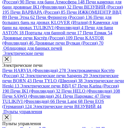
(Россия)
90
Печи для бани Атмосфера
148
Печи каменки для
бани дровяные IKI (Финляндия)
32
Печи ВЕЗУВИЙ (Россия)
195
Печи ВАРВАРА (Россия)
85
Печи ИЖКОМЦЕНТР ВВД
89
Печи Этна
62
Печи Ферингер (Россия)
136
Печи для
больших бань на дровах KLOVER (Италия)
8
Каменки для
бани на дровах TULIKIVI (Финляндия)
4
Печи для бани
ASTON
18
Порталы для банной печи
17
Печи Ермак
54
Дровяные печи Костёр (Россия)
109
Печи KASTOR
(Финляндия)
46
Дровяные печи Вулкан (Россия)
70
Облицовки для банных печей
Электрические печи
Электрические печи
Печи HARVIA (Финляндия)
278
Электрокаменки Костёр
(Россия)
32
Электрические печи Sangens
29
Электрические
печи BORN
43
Печи TYLO (Швеция)
38
Электрические печи
Henki
13
Электрические печи ВВД
67
Печи Karina (Россия)
190
Печи IKI (Финляндия)
32
Печи HELO (Финляндия)
108
Печи SAWO (Финляндия)
261
Печи Паромакс
47
Печи
TULIKIVI (Финляндия)
66
Печи Lang
68
Печи EOS
(Германия)
124
Электрические печи ВЕЗУВИЙ
44
Пульты управления
Пульты управления