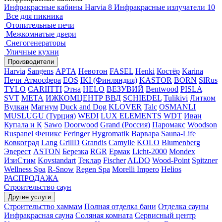
Инфракрасные кабины Harvia
8
Инфракрасные излучатели
10
Все для пикника
Отопительные печи
Межкомнатые двери
Снегогенераторы
Уличные кухни
Производители
Harvia
Sangens
АРТА
Невотон
FASEL
Henki
Костёр
Karina
Печи Атмосфера
EOS
IKI (Финляндия)
KASTOR
BORN
SlRus
TYLO
CARIITTI
Этна
HELO
ВЕЗУВИЙ
Bentwood
PISLA
SVT
МЕТА
ИЖКОМЦЕНТР ВВД
SCHIEDEL
Tulikivi
Литком
Вулкан
Магнум
Duck and Dog
KLOVER
Talc
OSMANLI
MUSLUGU (Турция)
WEDI
LUX ELEMENTS
WDT
Иван
Купала и К
Sawo
Doorwood
Grand (Россия)
Паромакс
Woodson
Ruspanel
Феникс
Feringer
Hygromatik
Варвара
Sauna-Life
Ковкоград
Lang
GrillD
Grandis
Camylle
KOLO
Blumenberg
Эверест
ASTON
Березка
RGR
Ермак
Licht-2000
Mondex
ИзиСтим
Kovstandart
Теклар
Fischer
ALDO
Wood-Point
Spitzner
Wellness Spa
R-Snow
Regen Spa
Morelli Impero
Helios
РАСПРОДАЖА
Строительство саун
Другие услуги
Строительство хаммам
Полная отделка бани
Отделка сауны
Инфракрасная сауна
Соляная комната
Сервисный центр