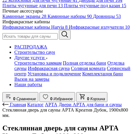
22
Колосники для печи чугунные
41
Дверцы для печи
164
Плиты чугунные для печи
13
Плиты чугунные под казан
15
Печные аксессуары
Каминные экраны
28
Каминные наборы
90
Дровницы
53
Инфракрасные кабины
Инфракрасные кабины Harvia
8
Инфракрасные излучатели
10
РАСПРОДАЖА
Строительство саун
Другие услуги
Строительство хаммам
Полная отделка бани
Отделка
сауны
Инфракрасная сауна
Соляная комната
Сервисный
центр
Установка и подключение
Комплектация бани
Вызов на замеры
Наши работы
0
Сравнение
0
Избранное
0
Корзина
Главная
Каталог
АРТА
Двери АРТА для бани и сауны
Стеклянная дверь для сауны АРТА Креатив Дубок, 1900х800
мм.
Стеклянная дверь для сауны АРТА