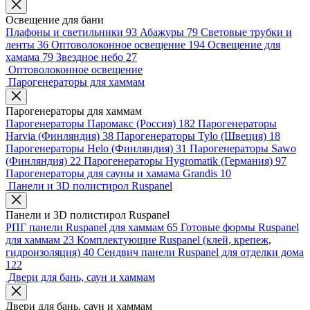
Освещение для бани
Плафоны и светильники
93
Абажуры
79
Световые трубки и
ленты
36
Оптоволоконное освещение
194
Освещение для
хамама
79
Звездное небо
27
Оптоволоконное освещение
Парогенераторы для хаммам
Парогенераторы для хаммам
Парогенераторы Паромакс (Россия)
182
Парогенераторы
Harvia (Финляндия)
38
Парогенераторы Tylo (Швеция)
18
Парогенераторы Helo (Финляндия)
31
Парогенераторы Sawo
(Финляндия)
22
Парогенераторы Hygromatik (Германия)
97
Парогенераторы для сауны и хамама Grandis
10
Панели и 3D полистирол Ruspanel
Панели и 3D полистирол Ruspanel
РПГ панели Ruspanel для хаммам
65
Готовые формы Ruspanel
для хаммам
23
Комплектующие Ruspanel (клей, крепеж,
гидроизоляция)
40
Сендвич панели Ruspanel для отделки дома
122
Двери для бань, саун и хаммам
Двери для бань, саун и хаммам