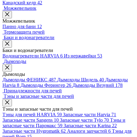
Канадский кедр
42
Можжевельник
Можжевельник
Панно для бани
12
Термозащита печей
Баки и водонагреватели
Баки и водонагреватели
Водонагреватели HARVIA
6
Из нержавейки
53
Дымоходы
Дымоходы
Дымоходы ФЕНИКС
487
Дымоходы Шидель
40
Дымоходы
Harvia
8
Дымоходы Ферингер
26
Дымоходы Везувий
178
Принадлежности для печей
Тэны и запасные части для печей
Тэны и запасные части для печей
Тэны для печей HARVIA
59
Запасные части Harvia
71
Запасные части Sangens
10
Запасные части Tylo
70
Тэны и
запасные части Паромакс
59
Запасные части Karina
22
Запасные части Hygromatik
62
Аналоги запчастей
6
Тэны для
печей Born
15