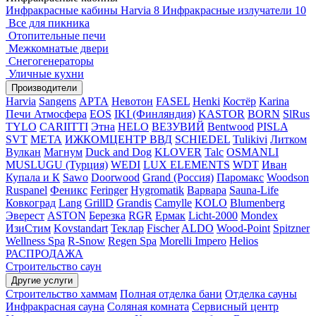
Инфракрасные кабины Harvia
8
Инфракрасные излучатели
10
Все для пикника
Отопительные печи
Межкомнатые двери
Снегогенераторы
Уличные кухни
Производители
Harvia
Sangens
АРТА
Невотон
FASEL
Henki
Костёр
Karina
Печи Атмосфера
EOS
IKI (Финляндия)
KASTOR
BORN
SlRus
TYLO
CARIITTI
Этна
HELO
ВЕЗУВИЙ
Bentwood
PISLA
SVT
МЕТА
ИЖКОМЦЕНТР ВВД
SCHIEDEL
Tulikivi
Литком
Вулкан
Магнум
Duck and Dog
KLOVER
Talc
OSMANLI
MUSLUGU (Турция)
WEDI
LUX ELEMENTS
WDT
Иван
Купала и К
Sawo
Doorwood
Grand (Россия)
Паромакс
Woodson
Ruspanel
Феникс
Feringer
Hygromatik
Варвара
Sauna-Life
Ковкоград
Lang
GrillD
Grandis
Camylle
KOLO
Blumenberg
Эверест
ASTON
Березка
RGR
Ермак
Licht-2000
Mondex
ИзиСтим
Kovstandart
Теклар
Fischer
ALDO
Wood-Point
Spitzner
Wellness Spa
R-Snow
Regen Spa
Morelli Impero
Helios
РАСПРОДАЖА
Строительство саун
Другие услуги
Строительство хаммам
Полная отделка бани
Отделка сауны
Инфракрасная сауна
Соляная комната
Сервисный центр