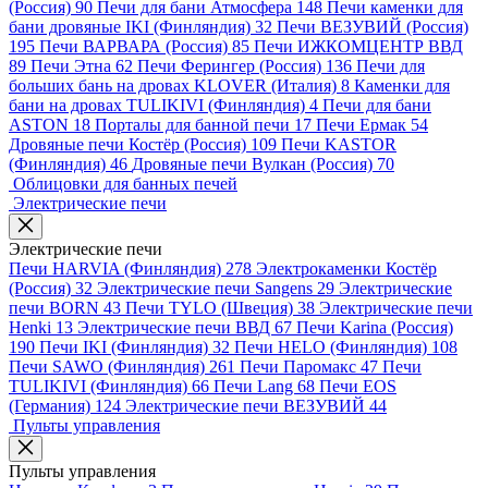
(Россия)
90
Печи для бани Атмосфера
148
Печи каменки для
бани дровяные IKI (Финляндия)
32
Печи ВЕЗУВИЙ (Россия)
195
Печи ВАРВАРА (Россия)
85
Печи ИЖКОМЦЕНТР ВВД
89
Печи Этна
62
Печи Ферингер (Россия)
136
Печи для
больших бань на дровах KLOVER (Италия)
8
Каменки для
бани на дровах TULIKIVI (Финляндия)
4
Печи для бани
ASTON
18
Порталы для банной печи
17
Печи Ермак
54
Дровяные печи Костёр (Россия)
109
Печи KASTOR
(Финляндия)
46
Дровяные печи Вулкан (Россия)
70
Облицовки для банных печей
Электрические печи
Электрические печи
Печи HARVIA (Финляндия)
278
Электрокаменки Костёр
(Россия)
32
Электрические печи Sangens
29
Электрические
печи BORN
43
Печи TYLO (Швеция)
38
Электрические печи
Henki
13
Электрические печи ВВД
67
Печи Karina (Россия)
190
Печи IKI (Финляндия)
32
Печи HELO (Финляндия)
108
Печи SAWO (Финляндия)
261
Печи Паромакс
47
Печи
TULIKIVI (Финляндия)
66
Печи Lang
68
Печи EOS
(Германия)
124
Электрические печи ВЕЗУВИЙ
44
Пульты управления
Пульты управления