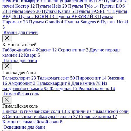
Невотон Комфорт
3
Панели управления Harvia
29
Пульты для
печей Костер
12
Пульты Helo
20
Пульты Tylo
14
Пульты EOS
23
Пульты Sawo
30
Пульты Karina
5
Пульты FASEL
41
Пульты
ВВД
36
Пульты BORN
13
Пульты ВЕЗУВИЙ
3
Пульты
Паромакс
23
Пульты Grandis
4
Пульты Sangens
6
Пульты Henki
5
Камни для печей
Камни для печей
Габбро-диабаз
4
Жадеит
12
Серпентинит
2
Другие породы
камней
12
Кварц
5
Плитка для бани
Плитка для бани
Талькохлорит
23
Талькомагнезит
50
Пироксенит
14
Змеевик
16
Амфиболит
3
Талькокварцит
9
Для камина
78
Из
натурального камня
92
Фактурная
15
Рваный камень
14
Гималайская соль
Гималайская соль
Плитка из гималайской соли
13
Кирпичи из гималайской соли
8
Светильники и абажуры с солью
37
Соляные лампы
17
Камни из гималайской соли
8
Освещение для бани