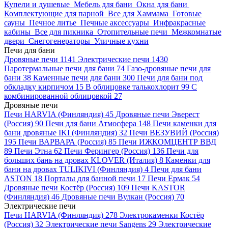
Купели и душевые
Мебель для бани
Окна для бани
Комплектующие для парной
Все для Хаммама
Готовые
сауны
Печное литье
Печные аксессуары
Инфракрасные
кабины
Все для пикника
Отопительные печи
Межкомнатые
двери
Снегогенераторы
Уличные кухни
Печи для бани
Дровяные печи
1141
Электрические печи
1430
Паротермальные печи для бани
74
Газо-дровяные печи для
бани
38
Каменные печи для бани
300
Печи для бани под
обкладку кирпичом
15
В облицовке талькохлорит
99
С
комбинированной облицовкой
27
Дровяные печи
Печи HARVIA (Финляндия)
45
Дровяные печи Эверест
(Россия)
90
Печи для бани Атмосфера
148
Печи каменки для
бани дровяные IKI (Финляндия)
32
Печи ВЕЗУВИЙ (Россия)
195
Печи ВАРВАРА (Россия)
85
Печи ИЖКОМЦЕНТР ВВД
89
Печи Этна
62
Печи Ферингер (Россия)
136
Печи для
больших бань на дровах KLOVER (Италия)
8
Каменки для
бани на дровах TULIKIVI (Финляндия)
4
Печи для бани
ASTON
18
Порталы для банной печи
17
Печи Ермак
54
Дровяные печи Костёр (Россия)
109
Печи KASTOR
(Финляндия)
46
Дровяные печи Вулкан (Россия)
70
Электрические печи
Печи HARVIA (Финляндия)
278
Электрокаменки Костёр
(Россия)
32
Электрические печи Sangens
29
Электрические