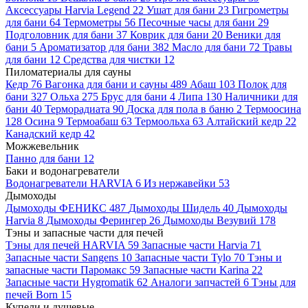
Аксессуары Harvia Legend
22
Ушат для бани
23
Гигрометры
для бани
64
Термометры
56
Песочные часы для бани
29
Подголовник для бани
37
Коврик для бани
20
Веники для
бани
5
Ароматизатор для бани
382
Масло для бани
72
Травы
для бани
12
Средства для чистки
12
Пиломатериалы для сауны
Кедр
76
Вагонка для бани и сауны
489
Абаш
103
Полок для
бани
327
Ольха
275
Брус для бани
4
Липа
130
Наличники для
бани
40
Терморадиата
90
Доска для пола в баню
2
Термоосина
128
Осина
9
Термоабаш
63
Термоольха
63
Алтайский кедр
22
Канадский кедр
42
Можжевельник
Панно для бани
12
Баки и водонагреватели
Водонагреватели HARVIA
6
Из нержавейки
53
Дымоходы
Дымоходы ФЕНИКС
487
Дымоходы Шидель
40
Дымоходы
Harvia
8
Дымоходы Ферингер
26
Дымоходы Везувий
178
Тэны и запасные части для печей
Тэны для печей HARVIA
59
Запасные части Harvia
71
Запасные части Sangens
10
Запасные части Tylo
70
Тэны и
запасные части Паромакс
59
Запасные части Karina
22
Запасные части Hygromatik
62
Аналоги запчастей
6
Тэны для
печей Born
15
Купели и душевые