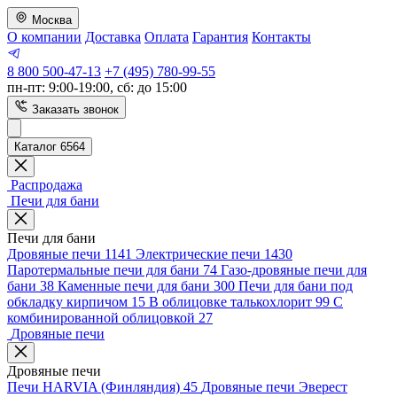
Москва
О компании
Доставка
Оплата
Гарантия
Контакты
8 800 500-47-13
+7 (495) 780-99-55
пн-пт: 9:00-19:00, сб: до 15:00
Заказать звонок
Каталог 6564
Распродажа
Печи для бани
Печи для бани
Дровяные печи
1141
Электрические печи
1430
Паротермальные печи для бани
74
Газо-дровяные печи для
бани
38
Каменные печи для бани
300
Печи для бани под
обкладку кирпичом
15
В облицовке талькохлорит
99
С
комбинированной облицовкой
27
Дровяные печи
Дровяные печи
Печи HARVIA (Финляндия)
45
Дровяные печи Эверест