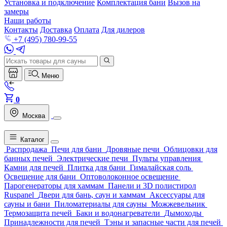
Установка и подключение
Комплектация бани
Вызов на
замеры
Наши работы
Контакты
Доставка
Оплата
Для дилеров
+7 (495) 780-99-55
Меню
0
Москва
Каталог
Распродажа
Печи для бани
Дровяные печи
Облицовки для
банных печей
Электрические печи
Пульты управления
Камни для печей
Плитка для бани
Гималайская соль
Освещение для бани
Оптоволоконное освещение
Парогенераторы для хаммам
Панели и 3D полистирол
Ruspanel
Двери для бань, саун и хаммам
Аксессуары для
сауны и бани
Пиломатериалы для сауны
Можжевельник
Термозащита печей
Баки и водонагреватели
Дымоходы
Принадлежности для печей
Тэны и запасные части для печей