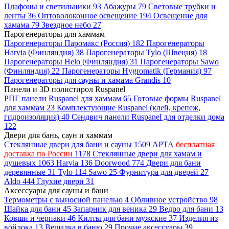
Плафоны и светильники
93
Абажуры
79
Световые трубки и
ленты
36
Оптоволоконное освещение
194
Освещение для
хамама
79
Звездное небо
27
Парогенераторы для хаммам
Парогенераторы Паромакс (Россия)
182
Парогенераторы
Harvia (Финляндия)
38
Парогенераторы Tylo (Швеция)
18
Парогенераторы Helo (Финляндия)
31
Парогенераторы Sawo
(Финляндия)
22
Парогенераторы Hygromatik (Германия)
97
Парогенераторы для сауны и хамама Grandis
10
Панели и 3D полистирол Ruspanel
РПГ панели Ruspanel для хаммам
65
Готовые формы Ruspanel
для хаммам
23
Комплектующие Ruspanel (клей, крепеж,
гидроизоляция)
40
Сендвич панели Ruspanel для отделки дома
122
Двери для бань, саун и хаммам
Стеклянные двери для бани и сауны
1509
АРТА
бесплатная
доставка по России
1178
Стеклянные двери для хамам и
душевых
1063
Harvia
136
Doorwood
774
Двери для бани
деревянные
31
Tylo
114
Sawo
25
Фурнитура для дверей
27
Aldo
444
Глухие двери
31
Аксессуары для сауны и бани
Термометры с выносной панелью
4
Обливное устройство
98
Шайка для бани
45
Запарник для веника
29
Ведро для бани
13
Ковши и черпаки
46
Килты для бани мужские
37
Изделия из
войлока
13
Вешалка в баню
29
Прочие аксессуары
39