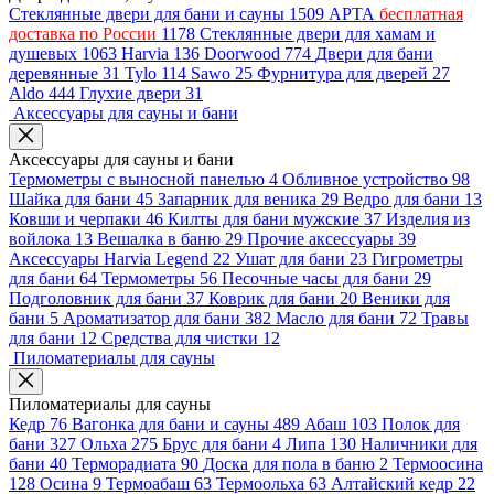
Стеклянные двери для бани и сауны
1509
АРТА
бесплатная
доставка по России
1178
Стеклянные двери для хамам и
душевых
1063
Harvia
136
Doorwood
774
Двери для бани
деревянные
31
Tylo
114
Sawo
25
Фурнитура для дверей
27
Aldo
444
Глухие двери
31
Аксессуары для сауны и бани
Аксессуары для сауны и бани
Термометры с выносной панелью
4
Обливное устройство
98
Шайка для бани
45
Запарник для веника
29
Ведро для бани
13
Ковши и черпаки
46
Килты для бани мужские
37
Изделия из
войлока
13
Вешалка в баню
29
Прочие аксессуары
39
Аксессуары Harvia Legend
22
Ушат для бани
23
Гигрометры
для бани
64
Термометры
56
Песочные часы для бани
29
Подголовник для бани
37
Коврик для бани
20
Веники для
бани
5
Ароматизатор для бани
382
Масло для бани
72
Травы
для бани
12
Средства для чистки
12
Пиломатериалы для сауны
Пиломатериалы для сауны
Кедр
76
Вагонка для бани и сауны
489
Абаш
103
Полок для
бани
327
Ольха
275
Брус для бани
4
Липа
130
Наличники для
бани
40
Терморадиата
90
Доска для пола в баню
2
Термоосина
128
Осина
9
Термоабаш
63
Термоольха
63
Алтайский кедр
22