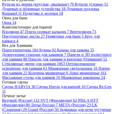
Купели из дерева (круглые, овальные)
70
Купели угловые
51
Душевые и обливные устройства
18
Душевые поддоны
Ruspanel
11
Подиумы и лесенки
18
Окна для бани
Окна
14
Комплектующие для парной
Изоляция
47
Плита силикат кальция
7
Вентиляция
73
Предтопочные листы
27
Герметики для бани
5
Брус для
каркаса
4
Все для Хаммама
Парогенераторы
184
Курны
92
Краны для хамама
35
Дозирующие станции для хамамов
7
Панели и 3D полистирол
для хаммам
88
Панели для хаммам и крепежи (Германия)
52
Стеклянные двери для хаммам
1063
Оптоволоконное
освещение для хаммам
63
Мраморные светильники
16
Панно
для хаммам
22
Колонны мраморные
6
Арки мраморные
161
Массажные столы для хаммам
16
Мраморные раковины
24
Готовые сауны
Сауны HARVIA
30
Сауны Harvia для ванной
10
Сауны Re:Gen
11
Печное литье
Везувий (Россия)
132
SVT (Финляндия)
62
PISLA HTT
(Финляндия)
80
Литье России
7
МЕТА (Россия)
23
LK
(Словения)
29
Grand (Россия)
50
Задвижки для печи чугунные