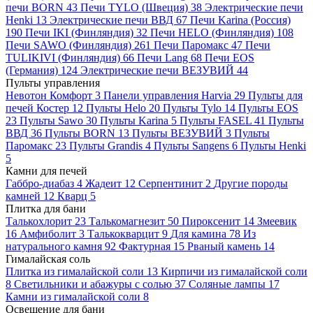
печи BORN
43
Печи TYLO (Швеция)
38
Электрические печи
Henki
13
Электрические печи ВВД
67
Печи Karina (Россия)
190
Печи IKI (Финляндия)
32
Печи HELO (Финляндия)
108
Печи SAWO (Финляндия)
261
Печи Паромакс
47
Печи
TULIKIVI (Финляндия)
66
Печи Lang
68
Печи EOS
(Германия)
124
Электрические печи ВЕЗУВИЙ
44
Пульты управления
Невотон Комфорт
3
Панели управления Harvia
29
Пульты для
печей Костер
12
Пульты Helo
20
Пульты Tylo
14
Пульты EOS
23
Пульты Sawo
30
Пульты Karina
5
Пульты FASEL
41
Пульты
ВВД
36
Пульты BORN
13
Пульты ВЕЗУВИЙ
3
Пульты
Паромакс
23
Пульты Grandis
4
Пульты Sangens
6
Пульты Henki
5
Камни для печей
Габбро-диабаз
4
Жадеит
12
Серпентинит
2
Другие породы
камней
12
Кварц
5
Плитка для бани
Талькохлорит
23
Талькомагнезит
50
Пироксенит
14
Змеевик
16
Амфиболит
3
Талькокварцит
9
Для камина
78
Из
натурального камня
92
Фактурная
15
Рваный камень
14
Гималайская соль
Плитка из гималайской соли
13
Кирпичи из гималайской соли
8
Светильники и абажуры с солью
37
Соляные лампы
17
Камни из гималайской соли
8
Освещение для бани