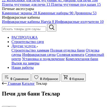
22
Колосники для печи чугунные
41
Дверцы для печи
164
Плиты чугунные для печи
13
Плиты чугунные под казан
15
Печные аксессуары
Каминные экраны
28
Каминные наборы
90
Дровницы
53
Инфракрасные кабины
Инфракрасные кабины Harvia
8
Инфракрасные излучатели
10
РАСПРОДАЖА
Строительство саун
Другие услуги
Строительство хаммам
Полная отделка бани
Отделка
сауны
Инфракрасная сауна
Соляная комната
Сервисный
центр
Установка и подключение
Комплектация бани
Вызов на замеры
Наши работы
0
Сравнение
0
Избранное
0
Корзина
Главная
Каталог
Теклар
Печи для бани Теклар