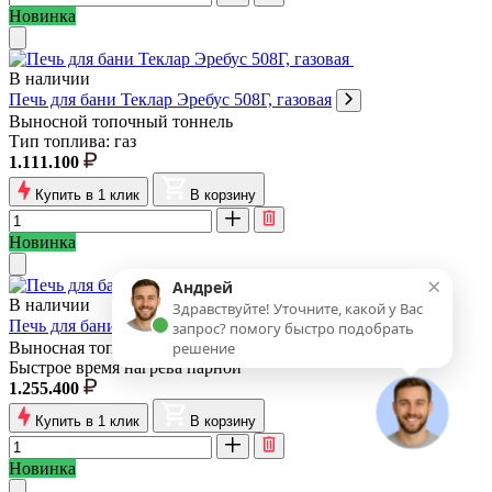
Новинка
В наличии
Печь для бани Теклар Эребус 508Г, газовая
Выносной топочный тоннель
Тип топлива: газ
1.111.100
Купить в 1 клик
В корзину
Новинка
×
Андрей
В наличии
Здравствуйте! Уточните, какой у Вас
Печь для бани Теклар Эребус 509Г, газовая
запрос? помогу быстро подобрать
Выносная топка
решение
Быстрое время нагрева парной
1.255.400
Купить в 1 клик
В корзину
Новинка