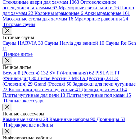
Стеклянные двери для хаммам
1063
Оптоволоконное
освещение для хаммам
63
Мраморные светильники
16
Панно
для хаммам
22
Колонны мраморные
6
Арки мраморные
161
Массажные столы для хаммам
16
Мраморные раковины
24
Готовые сауны
Готовые сауны
Сауны HARVIA
30
Сауны Harvia для ванной
10
Сауны Re:Gen
11
Печное литье
Печное литье
Везувий (Россия)
132
SVT (Финляндия)
62
PISLA HTT
(Финляндия)
80
Литье России
7
МЕТА (Россия)
23
LK
(Словения)
29
Grand (Россия)
50
Задвижки для печи чугунные
22
Колосники для печи чугунные
41
Дверцы для печи
164
Плиты чугунные для печи
13
Плиты чугунные под казан
15
Печные аксессуары
Печные аксессуары
Каминные экраны
28
Каминные наборы
90
Дровницы
53
Инфракрасные кабины
Инфракрасные кабины