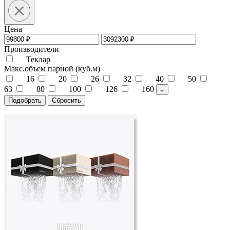
Цена
Производители
Теклар
Макс.объем парной (куб.м)
16
20
26
32
40
50
63
80
100
126
160
Подобрать
Сбросить