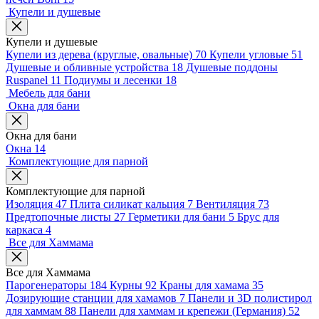
Купели и душевые
Купели и душевые
Купели из дерева (круглые, овальные)
70
Купели угловые
51
Душевые и обливные устройства
18
Душевые поддоны
Ruspanel
11
Подиумы и лесенки
18
Мебель для бани
Окна для бани
Окна для бани
Окна
14
Комплектующие для парной
Комплектующие для парной
Изоляция
47
Плита силикат кальция
7
Вентиляция
73
Предтопочные листы
27
Герметики для бани
5
Брус для
каркаса
4
Все для Хаммама
Все для Хаммама
Парогенераторы
184
Курны
92
Краны для хамама
35
Дозирующие станции для хамамов
7
Панели и 3D полистирол
для хаммам
88
Панели для хаммам и крепежи (Германия)
52