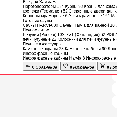
Все для Хаммама
Парогенераторы
184
Курны
92
Краны для хама
крепежи (Германия)
52
Стеклянные двери для
Колонны мраморные
6
Арки мраморные
161
Ма
Готовые сауны
Сауны HARVIA
30
Сауны Harvia для ванной
10
Печное литье
Везувий (Россия)
132
SVT (Финляндия)
62
PISL
печи чугунные
22
Колосники для печи чугунные
Печные аксессуары
Каминные экраны
28
Каминные наборы
90
Дро
Инфракрасные кабины
Инфракрасные кабины Harvia
8
Инфракрасные 
0
Сравнение
0
Избранное
0
Ко