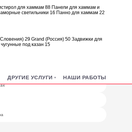
истирол для хаммам
88
Панели для хаммам и
 для бани
аморные светильники
16
Панно для хаммам
22
а дровах
(Словения)
29
Grand (Россия)
50
Задвижки для
 печи
 чугунные под казан
15
аменкой
ара
Н
ДРУГИЕ УСЛУГИ
НАШИ РАБОТЫ
ак
на