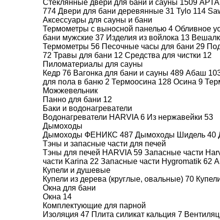
ПОДОБРАТЬ
Стеклянные двери для бани и сауны
1509
АРТ
774
Двери для бани деревянные
31
Tylo
114
Sa
Аксессуары для сауны и бани
СБРОСИТЬ
Термометры с выносной панелью
4
Обливное у
бани мужские
37
Изделия из войлока
13
Вешалк
Термометры
56
Песочные часы для бани
29
Под
72
Травы для бани
12
Средства для чистки
12
Пиломатериалы для сауны
Кедр
76
Вагонка для бани и сауны
489
Абаш
10
для пола в баню
2
Термоосина
128
Осина
9
Тер
Можжевельник
Панно для бани
12
Баки и водонагреватели
Водонагреватели HARVIA
6
Из нержавейки
53
Дымоходы
Дымоходы ФЕНИКС
487
Дымоходы Шидель
40
Тэны и запасные части для печей
Тэны для печей HARVIA
59
Запасные части Har
части Karina
22
Запасные части Hygromatik
62
А
Купели и душевые
Купели из дерева (круглые, овальные)
70
Купел
Окна для бани
Окна
14
Комплектующие для парной
Изоляция
47
Плита силикат кальция
7
Вентиля