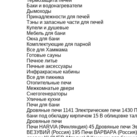
ПЕЧИ С ЧУГУН
Термозащита печей
Баки и водонагреватели
БАНИ
Дымоходы
Принадлежности для печей
Тэны и запасные части для печей
Купели и душевые
Мебель для бани
Окна для бани
Комплектующие для парной
Все для Хаммама
Готовые сауны
ЦЕНА
Печное литье
Печные аксессуары
Инфракрасные кабины
Все для пикника
Отопительные печи
ПРОИЗВОДИТЕЛИ
Межкомнатые двери
Снегогенераторы
ВЕЗУВИЙ
Уличные кухни
Печи для бани
Дровяные печи
1141
Электрические печи
1430
П
МИН.ОБЪЕМ ПАРНОЙ
бани под обкладку кирпичом
15
В облицовке та
Дровяные печи
(КУБ.М.)
Печи HARVIA (Финляндия)
45
Дровяные печи Эв
6
ВЕЗУВИЙ (Россия)
195
Печи ВАРВАРА (Россия