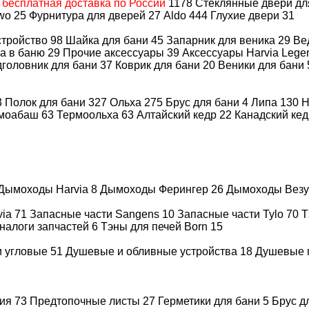
А
бесплатная доставка по России
1178
Стеклянные двери д
wo
25
Фурнитура для дверей
27
Aldo
444
Глухие двери
31
Финские печи
стройство
98
Шайка для бани
45
Запарник для веника
29
Ве
а в баню
29
Прочие аксессуары
39
Аксессуары Harvia Leg
Печь сетка
головник для бани
37
Коврик для бани
20
Веники для бани
Печь для бани круглая 
3
Полок для бани
327
Ольха
275
Брус для бани
4
Липа
130
Н
моабаш
63
Термоольха
63
Алтайский кедр
22
Канадский ке
Печь для бани на д
Банные печи на др
Дымоходы Harvia
8
Дымоходы Ферингер
26
Дымоходы Вез
Печь в парную на д
via
71
Запасные части Sangens
10
Запасные части Tylo
70
Т
налоги запчастей
6
Тэны для печей Born
15
Котел топка для бани н
и угловые
51
Душевые и обливные устройства
18
Душевые 
Дровяной котел в 
ция
73
Предтопочные листы
27
Герметики для бани
5
Брус д
Котел печка для бани н