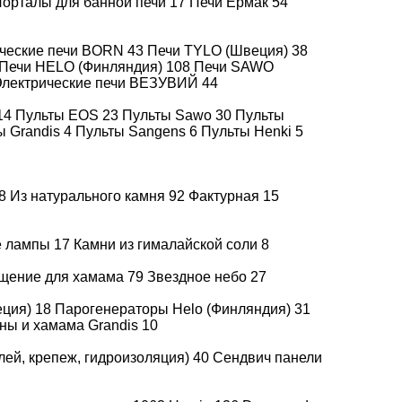
орталы для банной печи
17
Печи Ермак
54
Для русской бани
С баком
ические печи BORN
43
Печи TYLO (Швеция)
38
Печи HELO (Финляндия)
108
Печи SAWO
С закрытой
С камнями
лектрические печи ВЕЗУВИЙ
44
каменкой
14
Пульты EOS
23
Пульты Sawo
30
Пульты
ы Grandis
4
Пульты Sangens
6
Пульты Henki
5
C
Печи из
теплообменником
нержавейки
8
Из натурального камня
92
Фактурная
15
Печи KASTOR
Дровяные печи
(Финляндия)
GrillD
е лампы
17
Камни из гималайской соли
8
щение для хамама
79
Звездное небо
27
еция)
18
Парогенераторы Helo (Финляндия)
31
ны и хамама Grandis
10
лей, крепеж, гидроизоляция)
40
Сендвич панели