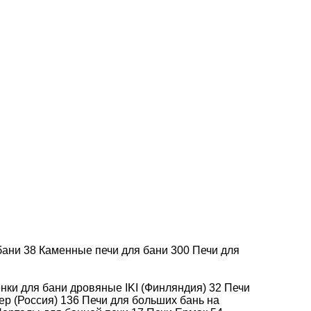
Печи Теклар
Печи для бани
(Россия)
Атмосфера
Печи
Печи ВАРВАРА
ИЖКОМЦЕНТР
(Россия)
ВВД
Печи для больших
Печи для бани
бань на дровах
EasySteam
KLOVER (Италия)
 бани
38
Каменные печи для бани
300
Печи для
С
Чугунные печи
парогенератором
нки для бани дровяные IKI (Финляндия)
32
Печи
ер (Россия)
136
Печи для больших бань на