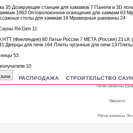
ма
35
Дозирующие станции для хамамов
7
Панели и 3D пол
Печи с чугунной топкой
 хаммам
1063
Оптоволоконное освещение для хаммам
63
Мр
ссажные столы для хаммам
16
Мраморные раковины
24
Чугунная банная печь н
Сауны Re:Gen
11
A HTT (Финляндия)
80
Литье России
7
МЕТА (Россия)
23
LK 
Порталы для банной
41
Дверцы для печи
164
Плиты чугунные для печи
13
Плиты
вницы
53
Варвара с закрытой к
излучатели
10
Печи-камины Варв
рзина
РАСПРОДАЖА
СТРОИТЕЛЬСТВО САУ
Печи-камины Ерм
Эверест
Печи-камины Эт