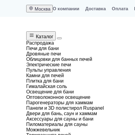
О компании
Доставка
Оплата
Москва
Каталог
Распродажа
Печи для бани
Дровяные печи
Меню
Облицовки для банных печей
Электрические печи
0
Пульты управления
Камни для печей
Москва
Плитка для бани
Гималайская соль
Освещение для бани
Оптоволоконное освещение
Парогенераторы для хаммам
Главная
Каталог
Печи с чугунной топкой 
Панели и 3D полистирол Ruspanel
Двери для бань, саун и хаммам
Аксессуары для сауны и бани
Пиломатериалы для сауны
Можжевельник