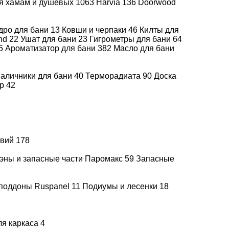
ля хамам и душевых
1063
Harvia
136
Doorwood
дро для бани
13
Ковши и черпаки
46
Килты для
end
22
Ушат для бани
23
Гигрометры для бани
64
5
Ароматизатор для бани
382
Масло для бани
на дровах
аличники для бани
40
Терморадиата
90
Доска
др
42
ровах
овах
увий
178
ровах
эны и запасные части Паромакс
59
Запасные
а дровах
поддоны Ruspanel
11
Подиумы и лесенки
18
баню
ля каркаса
4
а дровах