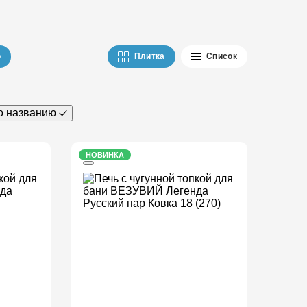
ю
Плитка
Список
о названию
НОВИНКА