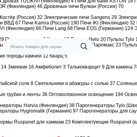
а дровах TULIKIVI (Финляндия)
4
Печи для бани ASTON
18
П
Печи-камины
С выносной топкой
OR (Финляндия)
46
Дровяные печи Вулкан (Россия)
70
Костёр (Россия)
32
Электрические печи Sangens
29
Электр
чи ВВД
67
Печи Karina (Россия)
190
Печи IKI (Финляндия)
32
C водяным
Стальные печи
IVI (Финляндия)
66
Печи Lang
68
Печи EOS (Германия)
контуром
124
Э
29
Пульты для печей Костер
12
Пульты Helo
20
Пульты Tylo
ты BORN
13
Пульты ВЕЗУВИЙ
3
Пульты Паромакс
23
Пульт
Мини печи (до 16
Со стеклянной
кВт)
дверцей
ие породы камней
12
Кварц
5
т
14
Змеевик
16
Амфиболит
3
Талькокварцит
9
Для камина
7
Дровяные печи
Печи Ермак
Костёр (Россия)
алайской соли
8
Светильники и абажуры с солью
37
Соляны
Дровяные печи
C открытой
Вулкан (Россия)
каменкой
ые трубки и ленты
36
Оптоволоконное освещение
194
Осве
нераторы Harvia (Финляндия)
38
Парогенераторы Tylo (Шв
ераторы Hygromatik (Германия)
97
Парогенераторы для сау
формы Ruspanel для хаммам
23
Комплектующие Ruspanel (к
ОПОЛНИТЕЛЬНО
казать всё