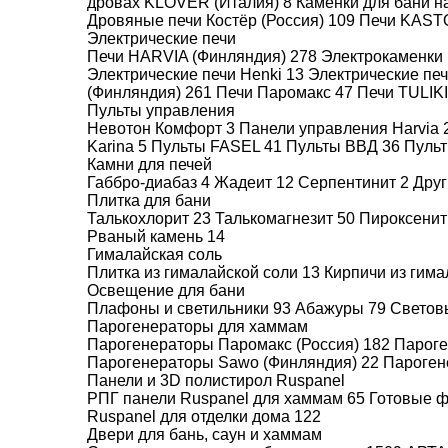
дровах KLOVER (Италия)
8
Каменки для бани н
8
Дровяные печи Костёр (Россия)
109
Печи KAST
Электрические печи
12
Печи HARVIA (Финляндия)
278
Электрокаменки 
14
Электрические печи Henki
13
Электрические пе
(Финляндия)
261
Печи Паромакс
47
Печи TULIK
18
Пульты управления
Невотон Комфорт
3
Панели управления Harvia
Karina
5
Пульты FASEL
41
Пульты ВВД
36
Пуль
Камни для печей
Габбро-диабаз
4
Жадеит
12
Серпентинит
2
Друг
МАКС.ОБЪЕМ ПАРНОЙ
Плитка для бани
(КУБ.М)
Талькохлорит
23
Талькомагнезит
50
Пироксени
Рваный камень
14
12
Гималайская соль
Плитка из гималайской соли
13
Кирпичи из гим
14
Освещение для бани
16
Плафоны и светильники
93
Абажуры
79
Светов
Парогенераторы для хаммам
18
Парогенераторы Паромакс (Россия)
182
Пароге
Парогенераторы Sawo (Финляндия)
22
Пароген
20
Панели и 3D полистирол Ruspanel
РПГ панели Ruspanel для хаммам
65
Готовые 
Д
Ruspanel для отделки дома
122
Двери для бань, саун и хаммам
По