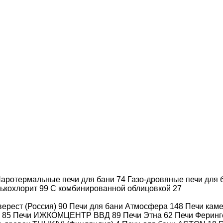
НОЙ ТОПКОЙ ДЛЯ
Печи HARVIA
Дровяные печи
(Финляндия)
Эверест (Россия)
Печи каменки для
Печи ВЕЗУВИЙ
бани дровяные IKI
(Россия)
(Финляндия)
Печи Ферингер
Печи Этна
(Россия)
аротермальные печи для бани
74
Газо-дровяные печи для
лькохлорит
99
С комбинированной облицовкой
27
Каменки для бани
Печи для бани
на дровах TULIKIVI
ASTON
(Финляндия)
ерест (Россия)
90
Печи для бани Атмосфера
148
Печи каме
)
85
Печи ИЖКОМЦЕНТР ВВД
89
Печи Этна
62
Печи Феринг