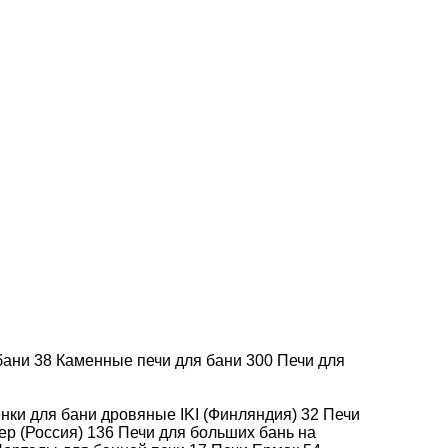
Добавить к сравнению
Артикул -
В наличии
FLE130-TSPA-AE10
2.487.035
Хочу дешевле!
2.487.035
Итого
В корзину
 бани
38
Каменные печи для бани
Купить в 1 клик
300
Печи для
нки для бани дровяные IKI (Финляндия)
32
Печи
ер (Россия)
136
Печи для больших бань на
Доставка
Подробнее