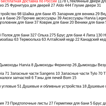
А
бесплатная доставка по России
1178
Стеклянные двери д
wo
25
Фурнитура для дверей
27
Aldo
444
Глухие двери
31
стройство
98
Шайка для бани
45
Запарник для веника
29
Ве
а в баню
29
Прочие аксессуары
39
Аксессуары Harvia Leg
головник для бани
37
Коврик для бани
20
Веники для бани
их бань
по договору с гарантией
3
Полок для бани
327
Ольха
275
Брус для бани
4
Липа
130
Н
моабаш
63
Термоольха
63
Алтайский кедр
22
Канадский ке
 для работы
(на выбор)
Дымоходы Harvia
8
Дымоходы Ферингер
26
Дымоходы Вез
via
71
Запасные части Sangens
10
Запасные части Tylo
70
Т
налоги запчастей
6
Тэны для печей Born
15
и угловые
51
Душевые и обливные устройства
18
Душевые 
ция
73
Предтопочные листы
27
Герметики для бани
5
Брус д