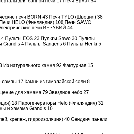
орталы для банной печи
17
Печи Ермак
54
ические печи BORN
43
Печи TYLO (Швеция)
38
Оплата
Подробнее
Печи HELO (Финляндия)
108
Печи SAWO
лектрические печи ВЕЗУВИЙ
44
14
Пульты EOS
23
Пульты Sawo
30
Пульты
ы Grandis
4
Пульты Sangens
6
Пульты Henki
5
8
Из натурального камня
92
Фактурная
15
е лампы
17
Камни из гималайской соли
8
щение для хамама
79
Звездное небо
27
еция)
18
Парогенераторы Helo (Финляндия)
31
ны и хамама Grandis
10
лей, крепеж, гидроизоляция)
40
Сендвич панели