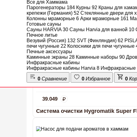
Все для Хаммама
203.429
Парогенераторы
184
Курны
92
Краны для хама
крепежи (Германия)
52
Стеклянные двери для
Пульт управления Hygromatik Spa To
Колонны мраморные
6
Арки мраморные
161
Ма
Готовые сауны
Сауны HARVIA
30
Сауны Harvia для ванной
10
Печное литье
Везувий (Россия)
132
SVT (Финляндия)
62
PISL
печи чугунные
22
Колосники для печи чугунные
Печные аксессуары
Каминные экраны
28
Каминные наборы
90
Дро
Инфракрасные кабины
Инфракрасные кабины Harvia
8
Инфракрасные 
0
Сравнение
0
Избранное
0
Ко
39.049
Система очистки Hygromatik Super F