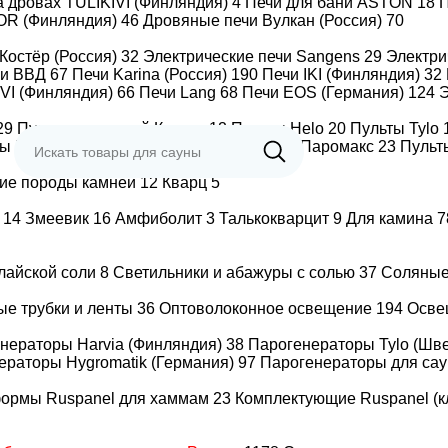
а дровах TULIKIVI (Финляндия)
4
Печи для бани ASTON
18
П
OR (Финляндия)
46
Дровяные печи Вулкан (Россия)
70
Костёр (Россия)
32
Электрические печи Sangens
29
Электр
чи ВВД
67
Печи Karina (Россия)
190
Печи IKI (Финляндия)
32
IVI (Финляндия)
66
Печи Lang
68
Печи EOS (Германия)
124
Э
29
Пульты для печей Костер
12
Пульты Helo
20
Пульты Tylo
ты BORN
13
Пульты ВЕЗУВИЙ
3
Пульты Паромакс
23
Пульт
ие породы камней
12
Кварц
5
т
14
Змеевик
16
Амфиболит
3
Талькокварцит
9
Для камина
7
алайской соли
8
Светильники и абажуры с солью
37
Соляны
ые трубки и ленты
36
Оптоволоконное освещение
194
Осве
нераторы Harvia (Финляндия)
38
Парогенераторы Tylo (Шв
ераторы Hygromatik (Германия)
97
Парогенераторы для сау
формы Ruspanel для хаммам
23
Комплектующие Ruspanel (к