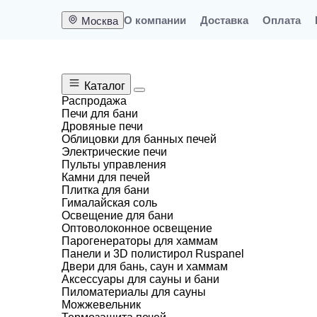
О компании
Доставка
Оплата
Москва
Каталог
Распродажа
Печи для бани
Дровяные печи
Меню
Облицовки для банных печей
Электрические печи
0
Пульты управления
Камни для печей
Москва
Плитка для бани
Гималайская соль
Освещение для бани
Оптоволоконное освещение
Парогенераторы для хаммам
Главная
Каталог
Парогенераторы для х
Панели и 3D полистирол Ruspanel
Двери для бань, саун и хаммам
Аксессуары для сауны и бани
Парогенератор для хамам 
Пиломатериалы для сауны
Можжевельник