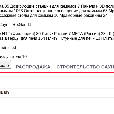
ма
35
Дозирующие станции для хамамов
7
Панели и 3D пол
 хаммам
1063
Оптоволоконное освещение для хаммам
63
Мр
uch Control
ссажные столы для хаммам
16
Мраморные раковины
24
Сауны Re:Gen
11
A HTT (Финляндия)
80
Литье России
7
МЕТА (Россия)
23
LK 
41
Дверцы для печи
164
Плиты чугунные для печи
13
Плиты
вницы
53
излучатели
10
рзина
РАСПРОДАЖА
СТРОИТЕЛЬСТВО САУ
lush