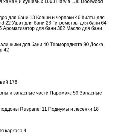
ля хамам и душевых
1063
Harvia
136
Doorwood
дро для бани
13
Ковши и черпаки
46
Килты для
end
22
Ушат для бани
23
Гигрометры для бани
64
5
Ароматизатор для бани
382
Масло для бани
аличники для бани
40
Терморадиата
90
Доска
др
42
увий
178
эны и запасные части Паромакс
59
Запасные
поддоны Ruspanel
11
Подиумы и лесенки
18
ля каркаса
4