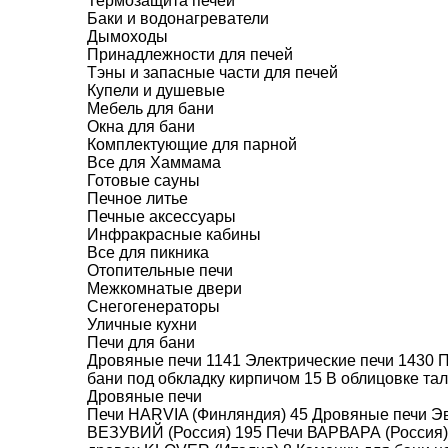
Термозащита печей
Код товара: 004651
(Для менеджера)
Баки и водонагреватели
Дымоходы
Принадлежности для печей
Тэны и запасные части для печей
Купели и душевые
Мебель для бани
Окна для бани
Комплектующие для парной
Все для Хаммама
Готовые сауны
Печное литье
Печные аксессуары
Инфракрасные кабины
Все для пикника
Отопительные печи
Межкомнатые двери
Снегогенераторы
Уличные кухни
Печи для бани
Дровяные печи
1141
Электрические печи
1430
П
бани под обкладку кирпичом
15
В облицовке та
Дровяные печи
Печи HARVIA (Финляндия)
45
Дровяные печи Эв
ВЕЗУВИЙ (Россия)
195
Печи ВАРВАРА (Россия