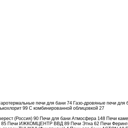
Производитель
Hygromatik
Объем
115 - 145 м³
Мощность, кВт
101.6
Подключение 3 фазы
Да
Полное описание
аротермальные печи для бани
74
Газо-дровяные печи для
лькохлорит
99
С комбинированной облицовкой
27
ерест (Россия)
90
Печи для бани Атмосфера
148
Печи каме
)
85
Печи ИЖКОМЦЕНТР ВВД
89
Печи Этна
62
Печи Феринг