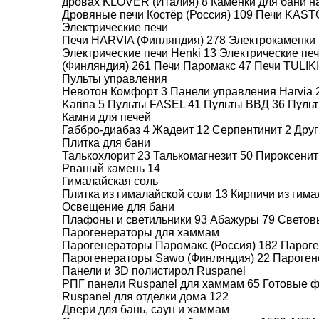
дровах KLOVER (Италия)
8
Каменки для бани н
Дровяные печи Костёр (Россия)
109
Печи KAST
Электрические печи
Печи HARVIA (Финляндия)
278
Электрокаменки 
Электрические печи Henki
13
Электрические пе
(Финляндия)
261
Печи Паромакс
47
Печи TULIK
Пульты управления
Невотон Комфорт
3
Панели управления Harvia
Karina
5
Пульты FASEL
41
Пульты ВВД
36
Пуль
Камни для печей
Габбро-диабаз
4
Жадеит
12
Серпентинит
2
Друг
Плитка для бани
Талькохлорит
23
Талькомагнезит
50
Пироксени
Рваный камень
14
Гималайская соль
Плитка из гималайской соли
13
Кирпичи из гим
Освещение для бани
Плафоны и светильники
93
Абажуры
79
Светов
Парогенераторы для хаммам
Парогенераторы Паромакс (Россия)
182
Пароге
Парогенераторы Sawo (Финляндия)
22
Пароген
Панели и 3D полистирол Ruspanel
РПГ панели Ruspanel для хаммам
65
Готовые 
Ruspanel для отделки дома
122
Двери для бань, саун и хаммам