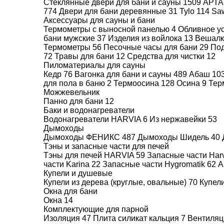
Стеклянные двери для бани и сауны
1509
АРТ
774
Двери для бани деревянные
31
Tylo
114
Sa
Аксессуары для сауны и бани
Наши услуги:
Термометры с выносной панелью
4
Обливное у
Строительство турецкой бани
бани мужские
37
Изделия из войлока
13
Вешалк
Расчет и комплектация бань
Термометры
56
Песочные часы для бани
29
Под
Ремонт оборудования для бань
72
Травы для бани
12
Средства для чистки
12
Предлагаем услугу
строительства турецк
Пиломатериалы для сауны
Кедр
76
Вагонка для бани и сауны
489
Абаш
10
для пола в баню
2
Термоосина
128
Осина
9
Тер
Можжевельник
Панно для бани
12
Необходимо приобрести
Баки и водонагреватели
Водонагреватели HARVIA
6
Из нержавейки
53
Дымоходы
Дымоходы ФЕНИКС
487
Дымоходы Шидель
40
Тэны и запасные части для печей
Тэны для печей HARVIA
59
Запасные части Har
части Karina
22
Запасные части Hygromatik
62
А
Купели и душевые
Купели из дерева (круглые, овальные)
70
Купел
Окна для бани
Окна
14
Комплектующие для парной
Изоляция
47
Плита силикат кальция
7
Вентиля