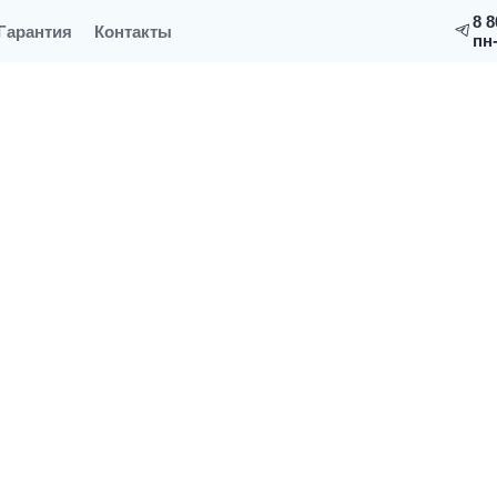
8 8
Гарантия
Контакты
пн-
аммам
Парогенератор для хамам Hygromatik FlexLine FLE
Hygromatik FlexLine FLE130-TS