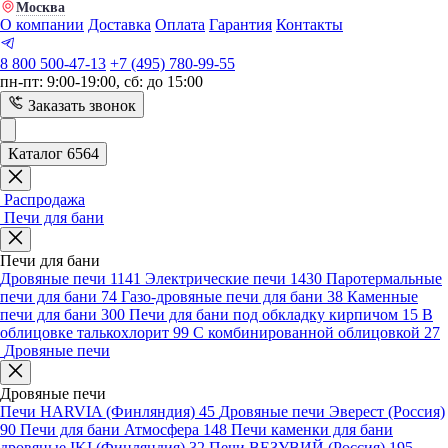
Москва
О компании
Доставка
Оплата
Гарантия
Контакты
8 800 500-47-13
+7 (495) 780-99-55
пн-пт: 9:00-19:00, сб: до 15:00
Заказать звонок
Каталог 6564
Распродажа
Печи для бани
Печи для бани
Дровяные печи
1141
Электрические печи
1430
Паротермальные
печи для бани
74
Газо-дровяные печи для бани
38
Каменные
печи для бани
300
Печи для бани под обкладку кирпичом
15
В
облицовке талькохлорит
99
С комбинированной облицовкой
27
Дровяные печи
Дровяные печи
Печи HARVIA (Финляндия)
45
Дровяные печи Эверест (Россия)
90
Печи для бани Атмосфера
148
Печи каменки для бани
дровяные IKI (Финляндия)
32
Печи ВЕЗУВИЙ (Россия)
195