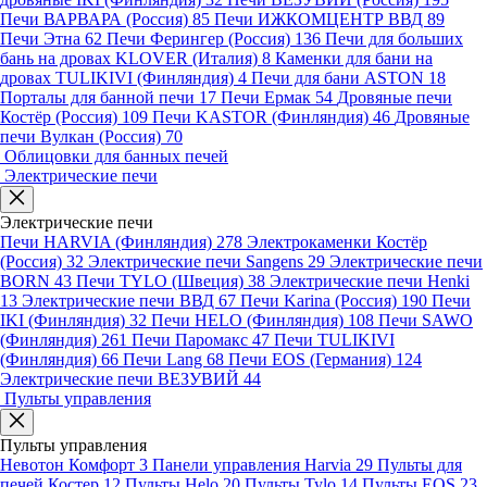
Печи ВАРВАРА (Россия)
85
Печи ИЖКОМЦЕНТР ВВД
89
Печи Этна
62
Печи Ферингер (Россия)
136
Печи для больших
бань на дровах KLOVER (Италия)
8
Каменки для бани на
дровах TULIKIVI (Финляндия)
4
Печи для бани ASTON
18
Порталы для банной печи
17
Печи Ермак
54
Дровяные печи
Костёр (Россия)
109
Печи KASTOR (Финляндия)
46
Дровяные
печи Вулкан (Россия)
70
Облицовки для банных печей
Электрические печи
Электрические печи
Печи HARVIA (Финляндия)
278
Электрокаменки Костёр
(Россия)
32
Электрические печи Sangens
29
Электрические печи
BORN
43
Печи TYLO (Швеция)
38
Электрические печи Henki
13
Электрические печи ВВД
67
Печи Karina (Россия)
190
Печи
IKI (Финляндия)
32
Печи HELO (Финляндия)
108
Печи SAWO
(Финляндия)
261
Печи Паромакс
47
Печи TULIKIVI
(Финляндия)
66
Печи Lang
68
Печи EOS (Германия)
124
Электрические печи ВЕЗУВИЙ
44
Пульты управления
Пульты управления
Невотон Комфорт
3
Панели управления Harvia
29
Пульты для
печей Костер
12
Пульты Helo
20
Пульты Tylo
14
Пульты EOS
23