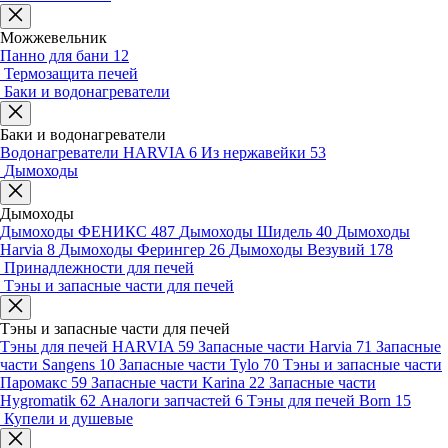
Можжевельник
Панно для бани
12
Термозащита печей
Баки и водонагреватели
Баки и водонагреватели
Водонагреватели HARVIA
6
Из нержавейки
53
Дымоходы
Дымоходы
Дымоходы ФЕНИКС
487
Дымоходы Шидель
40
Дымоходы
Harvia
8
Дымоходы Ферингер
26
Дымоходы Везувий
178
Принадлежности для печей
Тэны и запасные части для печей
Тэны и запасные части для печей
Тэны для печей HARVIA
59
Запасные части Harvia
71
Запасные
части Sangens
10
Запасные части Tylo
70
Тэны и запасные части
Паромакс
59
Запасные части Karina
22
Запасные части
Hygromatik
62
Аналоги запчастей
6
Тэны для печей Born
15
Купели и душевые