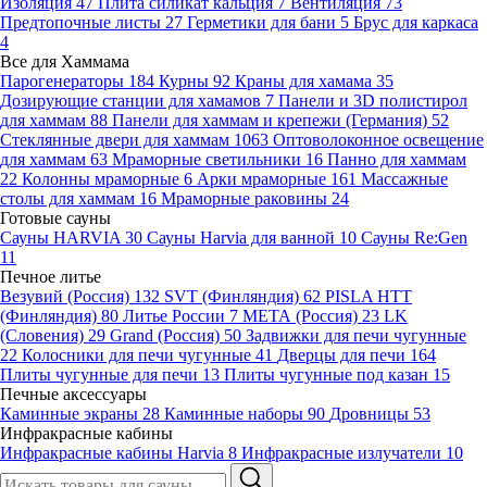
Изоляция
47
Плита силикат кальция
7
Вентиляция
73
Предтопочные листы
27
Герметики для бани
5
Брус для каркаса
4
Все для Хаммама
Парогенераторы
184
Курны
92
Краны для хамама
35
Дозирующие станции для хамамов
7
Панели и 3D полистирол
для хаммам
88
Панели для хаммам и крепежи (Германия)
52
Стеклянные двери для хаммам
1063
Оптоволоконное освещение
для хаммам
63
Мраморные светильники
16
Панно для хаммам
22
Колонны мраморные
6
Арки мраморные
161
Массажные
столы для хаммам
16
Мраморные раковины
24
Готовые сауны
Сауны HARVIA
30
Сауны Harvia для ванной
10
Сауны Re:Gen
11
Печное литье
Везувий (Россия)
132
SVT (Финляндия)
62
PISLA HTT
(Финляндия)
80
Литье России
7
МЕТА (Россия)
23
LK
(Словения)
29
Grand (Россия)
50
Задвижки для печи чугунные
22
Колосники для печи чугунные
41
Дверцы для печи
164
Плиты чугунные для печи
13
Плиты чугунные под казан
15
Печные аксессуары
Каминные экраны
28
Каминные наборы
90
Дровницы
53
Инфракрасные кабины
Инфракрасные кабины Harvia
8
Инфракрасные излучатели
10