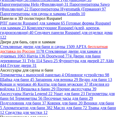
Парогенераторы Helo (Финляндия)
31
Парогенераторы Sawo
(Финляндия)
22
Парогенераторы Hygromatik (Германия)
97
Парогенераторы для сауны и хамама Grandis
10
Панели и 3D полистирол Ruspanel
РПГ панели Ruspanel для хаммам
65
Готовые формы Ruspanel
для хаммам
23
Комплектующие Ruspanel (клей, крепеж,
гидроизоляция)
40
Сендвич панели Ruspanel для отделки дома
122
Двери для бань, саун и хаммам
Стеклянные двери для бани и сауны
1509
АРТА
бесплатная
доставка по России
1178
Стеклянные двери для хамам и
душевых
1063
Harvia
136
Doorwood
774
Двери для бани
деревянные
31
Tylo
114
Sawo
25
Фурнитура для дверей
27
Aldo
444
Глухие двери
31
Аксессуары для сауны и бани
Термометры с выносной панелью
4
Обливное устройство
98
Шайка для бани
45
Запарник для веника
29
Ведро для бани
13
Ковши и черпаки
46
Килты для бани мужские
37
Изделия из
войлока
13
Вешалка в баню
29
Прочие аксессуары
39
Аксессуары Harvia Legend
22
Ушат для бани
23
Гигрометры для
бани
64
Термометры
56
Песочные часы для бани
29
Подголовник для бани
37
Коврик для бани
20
Веники для бани
5
Ароматизатор для бани
382
Масло для бани
72
Травы для бани
12
Средства для чистки
12