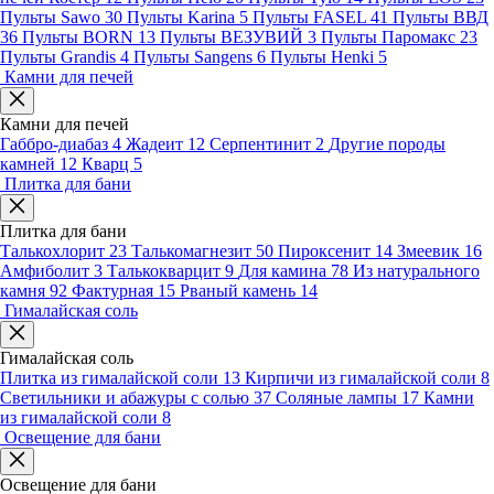
Пульты Sawo
30
Пульты Karina
5
Пульты FASEL
41
Пульты ВВД
36
Пульты BORN
13
Пульты ВЕЗУВИЙ
3
Пульты Паромакс
23
Пульты Grandis
4
Пульты Sangens
6
Пульты Henki
5
Камни для печей
Камни для печей
Габбро-диабаз
4
Жадеит
12
Серпентинит
2
Другие породы
камней
12
Кварц
5
Плитка для бани
Плитка для бани
Талькохлорит
23
Талькомагнезит
50
Пироксенит
14
Змеевик
16
Амфиболит
3
Талькокварцит
9
Для камина
78
Из натурального
камня
92
Фактурная
15
Рваный камень
14
Гималайская соль
Гималайская соль
Плитка из гималайской соли
13
Кирпичи из гималайской соли
8
Светильники и абажуры с солью
37
Соляные лампы
17
Камни
из гималайской соли
8
Освещение для бани
Освещение для бани