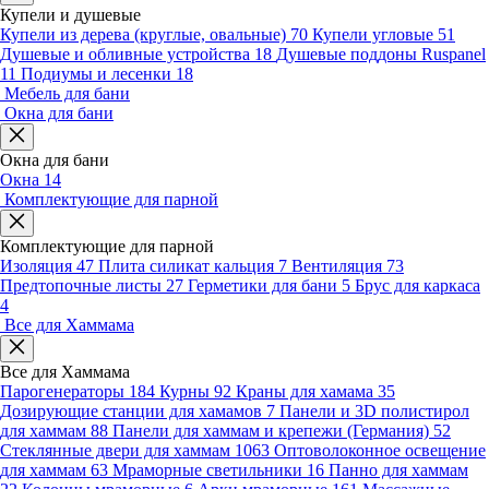
Купели и душевые
Купели из дерева (круглые, овальные)
70
Купели угловые
51
Душевые и обливные устройства
18
Душевые поддоны Ruspanel
11
Подиумы и лесенки
18
Мебель для бани
Окна для бани
Окна для бани
Окна
14
Комплектующие для парной
Комплектующие для парной
Изоляция
47
Плита силикат кальция
7
Вентиляция
73
Предтопочные листы
27
Герметики для бани
5
Брус для каркаса
4
Все для Хаммама
Все для Хаммама
Парогенераторы
184
Курны
92
Краны для хамама
35
Дозирующие станции для хамамов
7
Панели и 3D полистирол
для хаммам
88
Панели для хаммам и крепежи (Германия)
52
Стеклянные двери для хаммам
1063
Оптоволоконное освещение
для хаммам
63
Мраморные светильники
16
Панно для хаммам