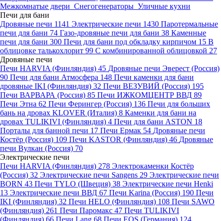
Межкомнатые двери
Снегогенераторы
Уличные кухни
Печи для бани
Дровяные печи
1141
Электрические печи
1430
Паротермальные
печи для бани
74
Газо-дровяные печи для бани
38
Каменные
печи для бани
300
Печи для бани под обкладку кирпичом
15
В
облицовке талькохлорит
99
С комбинированной облицовкой
27
Дровяные печи
Печи HARVIA (Финляндия)
45
Дровяные печи Эверест (Россия)
90
Печи для бани Атмосфера
148
Печи каменки для бани
дровяные IKI (Финляндия)
32
Печи ВЕЗУВИЙ (Россия)
195
Печи ВАРВАРА (Россия)
85
Печи ИЖКОМЦЕНТР ВВД
89
Печи Этна
62
Печи Ферингер (Россия)
136
Печи для больших
бань на дровах KLOVER (Италия)
8
Каменки для бани на
дровах TULIKIVI (Финляндия)
4
Печи для бани ASTON
18
Порталы для банной печи
17
Печи Ермак
54
Дровяные печи
Костёр (Россия)
109
Печи KASTOR (Финляндия)
46
Дровяные
печи Вулкан (Россия)
70
Электрические печи
Печи HARVIA (Финляндия)
278
Электрокаменки Костёр
(Россия)
32
Электрические печи Sangens
29
Электрические печи
BORN
43
Печи TYLO (Швеция)
38
Электрические печи Henki
13
Электрические печи ВВД
67
Печи Karina (Россия)
190
Печи
IKI (Финляндия)
32
Печи HELO (Финляндия)
108
Печи SAWO
(Финляндия)
261
Печи Паромакс
47
Печи TULIKIVI
(Финляндия)
66
Печи Lang
68
Печи EOS (Германия)
124