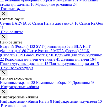
22
Колонны мраморные
6
Арки мраморные
161
Массажные
столы для хаммам
16
Мраморные раковины
24
Готовые сауны
Готовые сауны
Сауны HARVIA
30
Сауны Harvia для ванной
10
Сауны Re:Gen
11
Печное литье
Печное литье
Везувий (Россия)
132
SVT (Финляндия)
62
PISLA HTT
(Финляндия)
80
Литье России
7
МЕТА (Россия)
23
LK
(Словения)
29
Grand (Россия)
50
Задвижки для печи чугунные
22
Колосники для печи чугунные
41
Дверцы для печи
164
Плиты чугунные для печи
13
Плиты чугунные под казан
15
Печные аксессуары
Печные аксессуары
Каминные экраны
28
Каминные наборы
90
Дровницы
53
Инфракрасные кабины
Инфракрасные кабины
Инфракрасные кабины Harvia
8
Инфракрасные излучатели
10
Все для пикника