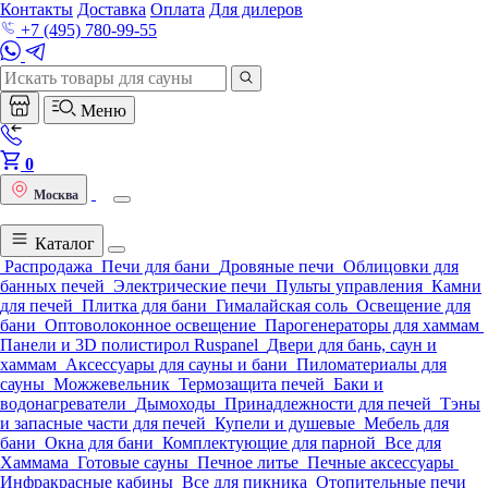
Контакты
Доставка
Оплата
Для дилеров
+7 (495) 780-99-55
Меню
0
Москва
Каталог
Распродажа
Печи для бани
Дровяные печи
Облицовки для
банных печей
Электрические печи
Пульты управления
Камни
для печей
Плитка для бани
Гималайская соль
Освещение для
бани
Оптоволоконное освещение
Парогенераторы для хаммам
Панели и 3D полистирол Ruspanel
Двери для бань, саун и
хаммам
Аксессуары для сауны и бани
Пиломатериалы для
сауны
Можжевельник
Термозащита печей
Баки и
водонагреватели
Дымоходы
Принадлежности для печей
Тэны
и запасные части для печей
Купели и душевые
Мебель для
бани
Окна для бани
Комплектующие для парной
Все для
Хаммама
Готовые сауны
Печное литье
Печные аксессуары
Инфракрасные кабины
Все для пикника
Отопительные печи