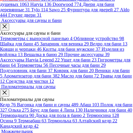
душевых
1063
Harvia
136
Doorwood
774
Двери для бани
деревянные
31
Tylo
114
Sawo
25
Фурнитура для дверей
27
Aldo
444
Глухие двери
31
Аксессуары для сауны и бани
Аксессуары для сауны и бани
Термометры с выносной панелью
4
Обливное устройство
98
Шайка для бани
45
Запарник для веника
29
Ведро для бани
13
Ковши и черпаки
46
Килты для бани мужские
37
Изделия из
войлока
13
Вешалка в баню
29
Прочие аксессуары
39
Аксессуары Harvia Legend
22
Ушат для бани
23
Гигрометры для
бани
64
Термометры
56
Песочные часы для бани
29
Подголовник для бани
37
Коврик для бани
20
Веники для бани
5
Ароматизатор для бани
382
Масло для бани
72
Травы для бани
12
Средства для чистки
12
Пиломатериалы для сауны
Пиломатериалы для сауны
Кедр
76
Вагонка для бани и сауны
489
Абаш
103
Полок для бани
327
Ольха
275
Брус для бани
4
Липа
130
Наличники для бани
40
Терморадиата
90
Доска для пола в баню
2
Термоосина
128
Осина
9
Термоабаш
63
Термоольха
63
Алтайский кедр
22
Канадский кедр
42
Можжевельник