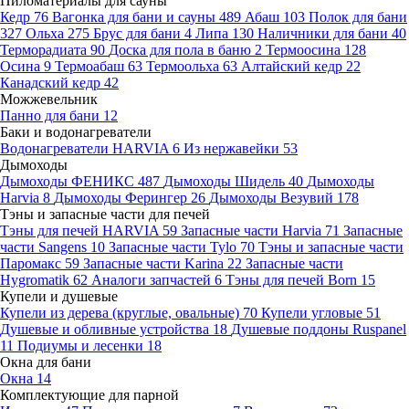
Пиломатериалы для сауны
Кедр
76
Вагонка для бани и сауны
489
Абаш
103
Полок для бани
327
Ольха
275
Брус для бани
4
Липа
130
Наличники для бани
40
Терморадиата
90
Доска для пола в баню
2
Термоосина
128
Осина
9
Термоабаш
63
Термоольха
63
Алтайский кедр
22
Канадский кедр
42
Можжевельник
Панно для бани
12
Баки и водонагреватели
Водонагреватели HARVIA
6
Из нержавейки
53
Дымоходы
Дымоходы ФЕНИКС
487
Дымоходы Шидель
40
Дымоходы
Harvia
8
Дымоходы Ферингер
26
Дымоходы Везувий
178
Тэны и запасные части для печей
Тэны для печей HARVIA
59
Запасные части Harvia
71
Запасные
части Sangens
10
Запасные части Tylo
70
Тэны и запасные части
Паромакс
59
Запасные части Karina
22
Запасные части
Hygromatik
62
Аналоги запчастей
6
Тэны для печей Born
15
Купели и душевые
Купели из дерева (круглые, овальные)
70
Купели угловые
51
Душевые и обливные устройства
18
Душевые поддоны Ruspanel
11
Подиумы и лесенки
18
Окна для бани
Окна
14
Комплектующие для парной