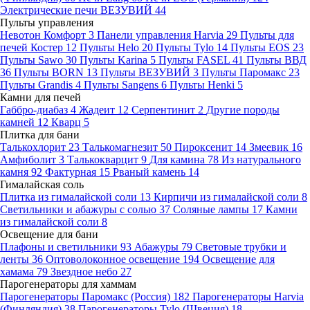
Электрические печи ВЕЗУВИЙ
44
Пульты управления
Невотон Комфорт
3
Панели управления Harvia
29
Пульты для
печей Костер
12
Пульты Helo
20
Пульты Tylo
14
Пульты EOS
23
Пульты Sawo
30
Пульты Karina
5
Пульты FASEL
41
Пульты ВВД
36
Пульты BORN
13
Пульты ВЕЗУВИЙ
3
Пульты Паромакс
23
Пульты Grandis
4
Пульты Sangens
6
Пульты Henki
5
Камни для печей
Габбро-диабаз
4
Жадеит
12
Серпентинит
2
Другие породы
камней
12
Кварц
5
Плитка для бани
Талькохлорит
23
Талькомагнезит
50
Пироксенит
14
Змеевик
16
Амфиболит
3
Талькокварцит
9
Для камина
78
Из натурального
камня
92
Фактурная
15
Рваный камень
14
Гималайская соль
Плитка из гималайской соли
13
Кирпичи из гималайской соли
8
Светильники и абажуры с солью
37
Соляные лампы
17
Камни
из гималайской соли
8
Освещение для бани
Плафоны и светильники
93
Абажуры
79
Световые трубки и
ленты
36
Оптоволоконное освещение
194
Освещение для
хамама
79
Звездное небо
27
Парогенераторы для хаммам
Парогенераторы Паромакс (Россия)
182
Парогенераторы Harvia
(Финляндия)
38
Парогенераторы Tylo (Швеция)
18