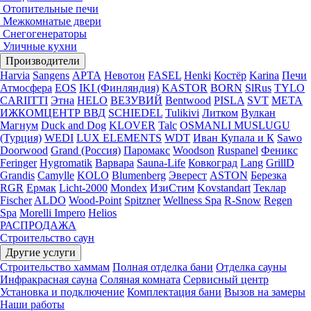
Отопительные печи
Межкомнатые двери
Снегогенераторы
Уличные кухни
Производители
Harvia
Sangens
АРТА
Невотон
FASEL
Henki
Костёр
Karina
Печи
Атмосфера
EOS
IKI (Финляндия)
KASTOR
BORN
SlRus
TYLO
CARIITTI
Этна
HELO
ВЕЗУВИЙ
Bentwood
PISLA
SVT
МЕТА
ИЖКОМЦЕНТР ВВД
SCHIEDEL
Tulikivi
Литком
Вулкан
Магнум
Duck and Dog
KLOVER
Talc
OSMANLI MUSLUGU
(Турция)
WEDI
LUX ELEMENTS
WDT
Иван Купала и К
Sawo
Doorwood
Grand (Россия)
Паромакс
Woodson
Ruspanel
Феникс
Feringer
Hygromatik
Варвара
Sauna-Life
Ковкоград
Lang
GrillD
Grandis
Camylle
KOLO
Blumenberg
Эверест
ASTON
Березка
RGR
Ермак
Licht-2000
Mondex
ИзиСтим
Kovstandart
Теклар
Fischer
ALDO
Wood-Point
Spitzner
Wellness Spa
R-Snow
Regen
Spa
Morelli Impero
Helios
РАСПРОДАЖА
Строительство саун
Другие услуги
Строительство хаммам
Полная отделка бани
Отделка сауны
Инфракрасная сауна
Соляная комната
Сервисный центр
Установка и подключение
Комплектация бани
Вызов на замеры
Наши работы