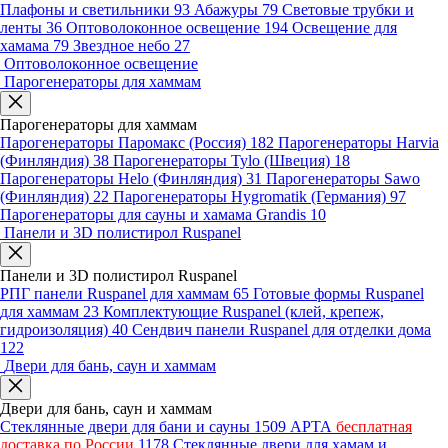
Плафоны и светильники
93
Абажуры
79
Световые трубки и
ленты
36
Оптоволоконное освещение
194
Освещение для
хамама
79
Звездное небо
27
Оптоволоконное освещение
Парогенераторы для хаммам
Парогенераторы для хаммам
Парогенераторы Паромакс (Россия)
182
Парогенераторы Harvia
(Финляндия)
38
Парогенераторы Tylo (Швеция)
18
Парогенераторы Helo (Финляндия)
31
Парогенераторы Sawo
(Финляндия)
22
Парогенераторы Hygromatik (Германия)
97
Парогенераторы для сауны и хамама Grandis
10
Панели и 3D полистирол Ruspanel
Панели и 3D полистирол Ruspanel
РПГ панели Ruspanel для хаммам
65
Готовые формы Ruspanel
для хаммам
23
Комплектующие Ruspanel (клей, крепеж,
гидроизоляция)
40
Сендвич панели Ruspanel для отделки дома
122
Двери для бань, саун и хаммам
Двери для бань, саун и хаммам
Стеклянные двери для бани и сауны
1509
АРТА
бесплатная
доставка по России
1178
Стеклянные двери для хамам и