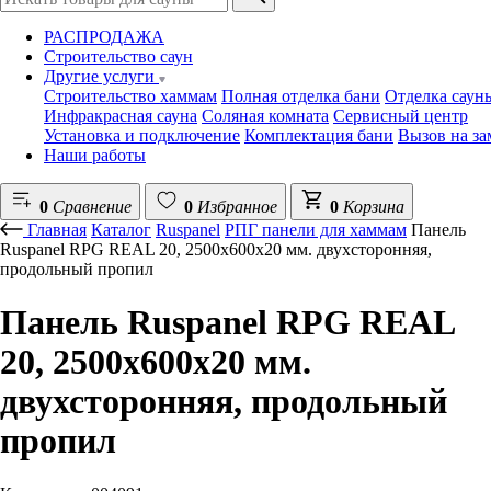
РАСПРОДАЖА
Строительство саун
Другие услуги
Строительство хаммам
Полная отделка бани
Отделка саун
Инфракрасная сауна
Соляная комната
Сервисный центр
Установка и подключение
Комплектация бани
Вызов на з
Наши работы
0
Сравнение
0
Избранное
0
Корзина
Главная
Каталог
Ruspanel
РПГ панели для хаммам
Панель
Ruspanel RPG REAL 20, 2500х600х20 мм. двухсторонняя,
продольный пропил
Панель Ruspanel RPG REAL
20, 2500х600х20 мм.
двухсторонняя, продольный
пропил