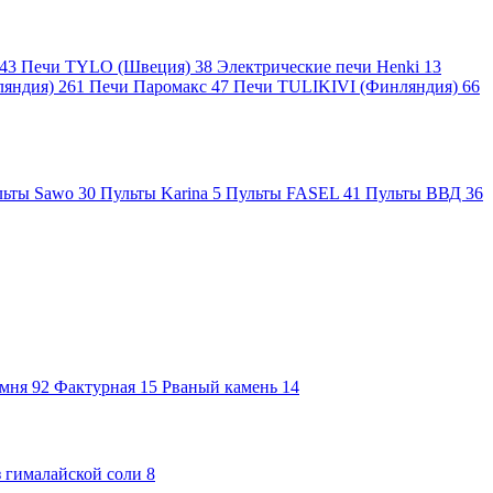
43
Печи TYLO (Швеция)
38
Электрические печи Henki
13
ляндия)
261
Печи Паромакс
47
Печи TULIKIVI (Финляндия)
66
льты Sawo
30
Пульты Karina
5
Пульты FASEL
41
Пульты ВВД
36
амня
92
Фактурная
15
Рваный камень
14
 гималайской соли
8