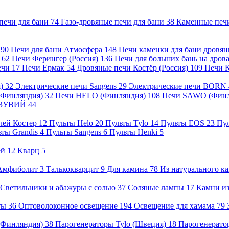
печи для бани
74
Газо-дровяные печи для бани
38
Каменные печ
)
90
Печи для бани Атмосфера
148
Печи каменки для бани дровя
а
62
Печи Ферингер (Россия)
136
Печи для больших бань на дро
ечи
17
Печи Ермак
54
Дровяные печи Костёр (Россия)
109
Печи 
я)
32
Электрические печи Sangens
29
Электрические печи BORN
 (Финляндия)
32
Печи HELO (Финляндия)
108
Печи SAWO (Фин
ВЕЗУВИЙ
44
чей Костер
12
Пульты Helo
20
Пульты Tylo
14
Пульты EOS
23
Пу
ьты Grandis
4
Пульты Sangens
6
Пульты Henki
5
ей
12
Кварц
5
Амфиболит
3
Талькокварцит
9
Для камина
78
Из натурального к
Светильники и абажуры с солью
37
Соляные лампы
17
Камни из
нты
36
Оптоволоконное освещение
194
Освещение для хамама
79
 (Финляндия)
38
Парогенераторы Tylo (Швеция)
18
Парогенерато