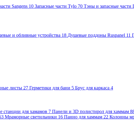
части Sangens
10
Запасные части Tylo
70
Тэны и запасные части
евые и обливные устройства
18
Душевые поддоны Ruspanel
11
чные листы
27
Герметики для бани
5
Брус для каркаса
4
 станции для хамамов
7
Панели и 3D полистирол для хаммам
8
63
Мраморные светильники
16
Панно для хаммам
22
Колонны м