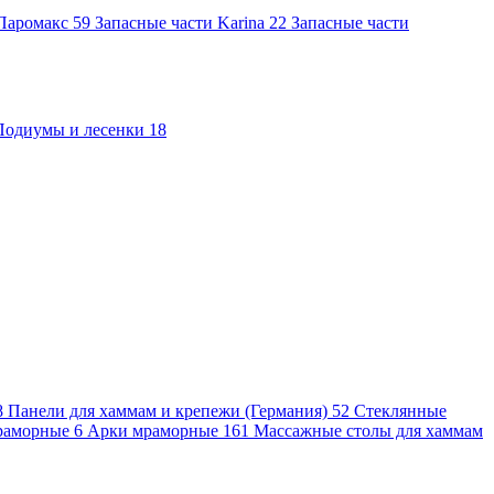
 Паромакс
59
Запасные части Karina
22
Запасные части
Подиумы и лесенки
18
8
Панели для хаммам и крепежи (Германия)
52
Стеклянные
раморные
6
Арки мраморные
161
Массажные столы для хаммам