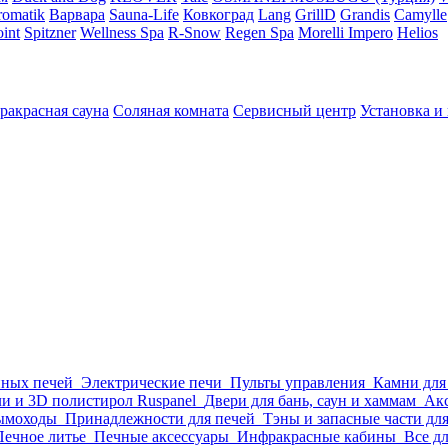
omatik
Варвара
Sauna-Life
Ковкоград
Lang
GrillD
Grandis
Camylle
int
Spitzner
Wellness Spa
R-Snow
Regen Spa
Morelli Impero
Helios
ракрасная сауна
Соляная комната
Сервисный центр
Установка и
нных печей
Электрические печи
Пульты управления
Камни для
и и 3D полистирол Ruspanel
Двери для бань, саун и хаммам
Акс
ымоходы
Принадлежности для печей
Тэны и запасные части дл
Печное литье
Печные аксессуары
Инфракрасные кабины
Все д