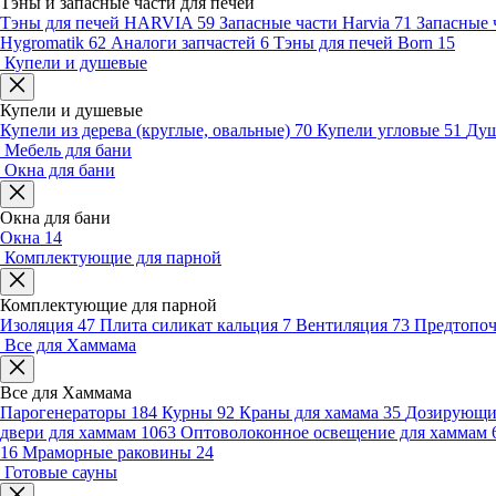
Тэны и запасные части для печей
Тэны для печей HARVIA
59
Запасные части Harvia
71
Запасные 
Hygromatik
62
Аналоги запчастей
6
Тэны для печей Born
15
Купели и душевые
Купели и душевые
Купели из дерева (круглые, овальные)
70
Купели угловые
51
Душ
Мебель для бани
Окна для бани
Окна для бани
Окна
14
Комплектующие для парной
Комплектующие для парной
Изоляция
47
Плита силикат кальция
7
Вентиляция
73
Предтопо
Все для Хаммама
Все для Хаммама
Парогенераторы
184
Курны
92
Краны для хамама
35
Дозирующие
двери для хаммам
1063
Оптоволоконное освещение для хаммам
16
Мраморные раковины
24
Готовые сауны