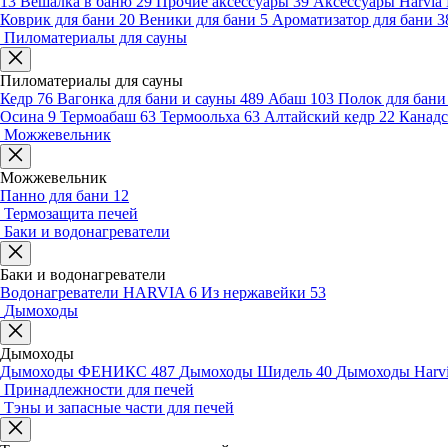
13
Вешалка в баню
29
Прочие аксессуары
39
Аксессуары Harvia
Коврик для бани
20
Веники для бани
5
Ароматизатор для бани
3
Пиломатериалы для сауны
Пиломатериалы для сауны
Кедр
76
Вагонка для бани и сауны
489
Абаш
103
Полок для бан
Осина
9
Термоабаш
63
Термоольха
63
Алтайский кедр
22
Канадс
Можжевельник
Можжевельник
Панно для бани
12
Термозащита печей
Баки и водонагреватели
Баки и водонагреватели
Водонагреватели HARVIA
6
Из нержавейки
53
Дымоходы
Дымоходы
Дымоходы ФЕНИКС
487
Дымоходы Шидель
40
Дымоходы Harv
Принадлежности для печей
Тэны и запасные части для печей