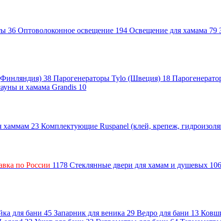
нты
36
Оптоволоконное освещение
194
Освещение для хамама
79
 (Финляндия)
38
Парогенераторы Tylo (Швеция)
18
Парогенерато
сауны и хамама Grandis
10
ля хаммам
23
Комплектующие Ruspanel (клей, крепеж, гидроизол
авка по России
1178
Стеклянные двери для хамам и душевых
10
ка для бани
45
Запарник для веника
29
Ведро для бани
13
Ковш