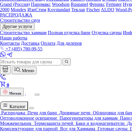
Grand (Россия)
Паромакс
Woodson
Ruspanel
Феникс
Feringer
Hygr
2000
Mondex
ИзиСтим
Kovstandart
Теклар
Fischer
ALDO
Wood-Po
РАСПРОДАЖА
Строительство саун
Другие услуги
Строительство хаммам
Полная отделка бани
Отделка сауны
Инф
Наши работы
Контакты
Доставка
Оплата
Для дилеров
+7 (495) 780-99-55
Меню
0
Москва
Каталог
Распродажа
Печи для бани
Дровяные печи
Облицовки для ба
Оптоволоконное освещение
Парогенераторы для хаммам
Панел
Можжевельник
Термозащита печей
Баки и водонагреватели
Д
Комплектующие для парной
Все для Хаммама
Готовые сауны