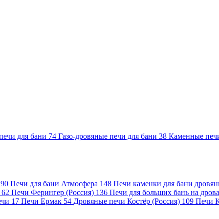
печи для бани
74
Газо-дровяные печи для бани
38
Каменные печ
)
90
Печи для бани Атмосфера
148
Печи каменки для бани дровя
а
62
Печи Ферингер (Россия)
136
Печи для больших бань на дро
ечи
17
Печи Ермак
54
Дровяные печи Костёр (Россия)
109
Печи 