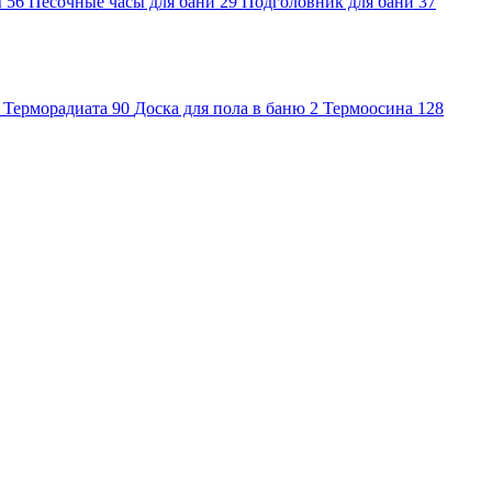
ы
56
Песочные часы для бани
29
Подголовник для бани
37
Терморадиата
90
Доска для пола в баню
2
Термоосина
128