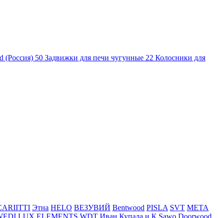
d (Россия)
50
Задвижки для печи чугунные
22
Колосники для
CARIITTI
Этна
HELO
ВЕЗУВИЙ
Bentwood
PISLA
SVT
МЕТА
WEDI
LUX ELEMENTS
WDT
Иван Купала и К
Sawo
Doorwood