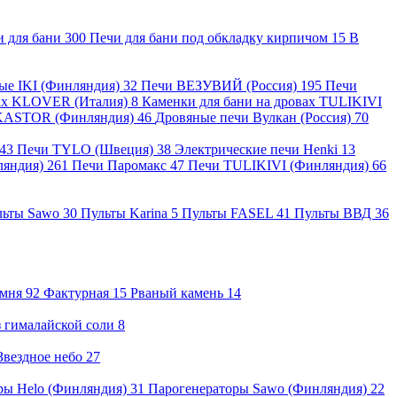
и для бани
300
Печи для бани под обкладку кирпичом
15
В
ные IKI (Финляндия)
32
Печи ВЕЗУВИЙ (Россия)
195
Печи
вах KLOVER (Италия)
8
Каменки для бани на дровах TULIKIVI
KASTOR (Финляндия)
46
Дровяные печи Вулкан (Россия)
70
43
Печи TYLO (Швеция)
38
Электрические печи Henki
13
ляндия)
261
Печи Паромакс
47
Печи TULIKIVI (Финляндия)
66
льты Sawo
30
Пульты Karina
5
Пульты FASEL
41
Пульты ВВД
36
амня
92
Фактурная
15
Рваный камень
14
 гималайской соли
8
Звездное небо
27
ры Helo (Финляндия)
31
Парогенераторы Sawo (Финляндия)
22