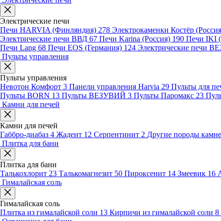
Электрические печи
Печи HARVIA (Финляндия)
278
Электрокаменки Костёр (Росси
Электрические печи ВВД
67
Печи Karina (Россия)
190
Печи IKI
Печи Lang
68
Печи EOS (Германия)
124
Электрические печи 
Пульты управления
Пульты управления
Невотон Комфорт
3
Панели управления Harvia
29
Пульты для пе
Пульты BORN
13
Пульты ВЕЗУВИЙ
3
Пульты Паромакс
23
Пул
Камни для печей
Камни для печей
Габбро-диабаз
4
Жадеит
12
Серпентинит
2
Другие породы камн
Плитка для бани
Плитка для бани
Талькохлорит
23
Талькомагнезит
50
Пироксенит
14
Змеевик
16
Гималайская соль
Гималайская соль
Плитка из гималайской соли
13
Кирпичи из гималайской соли
8