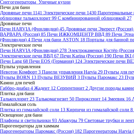
Снегогенераторы
Уличные кухни
Печи для бани
Дровяные печи
1141
Электрические печи
1430
Паротермальные 
облицовке талькохлорит
99
С комбинированной облицовкой
27
Дровяные печи
Печи HARVIA (Финляндия)
45
Дровяные печи Эверест (Россия
ВАРВАРА (Россия)
85
Печи ИЖКОМЦЕНТР ВВД
89
Печи Этн
(Финляндия)
4
Печи для бани ASTON
18
Порталы для банной п
Электрические печи
Печи HARVIA (Финляндия)
278
Электрокаменки Костёр (Росси
Электрические печи ВВД
67
Печи Karina (Россия)
190
Печи IKI
Печи Lang
68
Печи EOS (Германия)
124
Электрические печи 
Пульты управления
Невотон Комфорт
3
Панели управления Harvia
29
Пульты для пе
Пульты BORN
13
Пульты ВЕЗУВИЙ
3
Пульты Паромакс
23
Пул
Камни для печей
Габбро-диабаз
4
Жадеит
12
Серпентинит
2
Другие породы камн
Плитка для бани
Талькохлорит
23
Талькомагнезит
50
Пироксенит
14
Змеевик
16
Гималайская соль
Плитка из гималайской соли
13
Кирпичи из гималайской соли
8
Освещение для бани
Плафоны и светильники
93
Абажуры
79
Световые трубки и ле
Парогенераторы для хаммам
Парогенераторы Паромакс (Россия)
182
Парогенераторы Harvia