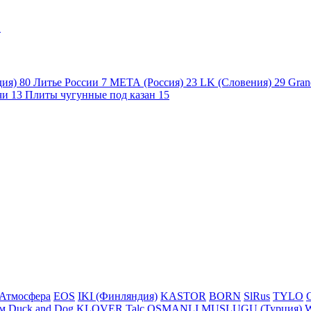
1
дия)
80
Литье России
7
МЕТА (Россия)
23
LK (Словения)
29
Gran
чи
13
Плиты чугунные под казан
15
Атмосфера
EOS
IKI (Финляндия)
KASTOR
BORN
SlRus
TYLO
м
Duck and Dog
KLOVER
Talc
OSMANLI MUSLUGU (Турция)