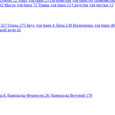
 Legend
22
Ушат для бани
23
Гигрометры для бани
64
Термометр
82
Масло для бани
72
Травы для бани
12
Средства для чистки
12
и
327
Ольха
275
Брус для бани
4
Липа
130
Наличники для бани
40
кий кедр
42
ia
8
Дымоходы Ферингер
26
Дымоходы Везувий
178