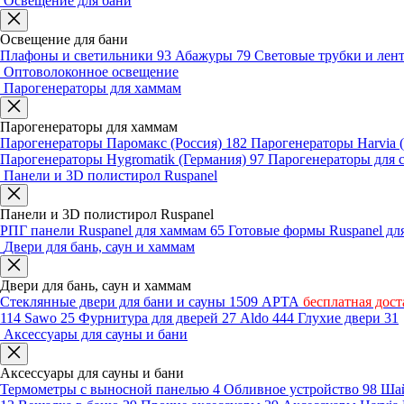
Освещение для бани
Освещение для бани
Плафоны и светильники
93
Абажуры
79
Световые трубки и ле
Оптоволоконное освещение
Парогенераторы для хаммам
Парогенераторы для хаммам
Парогенераторы Паромакс (Россия)
182
Парогенераторы Harvia
Парогенераторы Hygromatik (Германия)
97
Парогенераторы для 
Панели и 3D полистирол Ruspanel
Панели и 3D полистирол Ruspanel
РПГ панели Ruspanel для хаммам
65
Готовые формы Ruspanel д
Двери для бань, саун и хаммам
Двери для бань, саун и хаммам
Стеклянные двери для бани и сауны
1509
АРТА
бесплатная дост
114
Sawo
25
Фурнитура для дверей
27
Aldo
444
Глухие двери
31
Аксессуары для сауны и бани
Аксессуары для сауны и бани
Термометры с выносной панелью
4
Обливное устройство
98
Шай