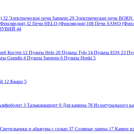
я)
32
Электрические печи Sangens
29
Электрические печи BORN
 (Финляндия)
32
Печи HELO (Финляндия)
108
Печи SAWO (Фин
ВЕЗУВИЙ
44
чей Костер
12
Пульты Helo
20
Пульты Tylo
14
Пульты EOS
23
Пу
ьты Grandis
4
Пульты Sangens
6
Пульты Henki
5
ей
12
Кварц
5
Амфиболит
3
Талькокварцит
9
Для камина
78
Из натурального к
Светильники и абажуры с солью
37
Соляные лампы
17
Камни из