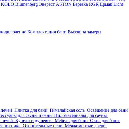
KOLO
Blumenberg
Эверест
ASTON
Березка
RGR
Ермак
Licht-
 подключение
Комплектация бани
Вызов на замеры
 печей
Плитка для бани
Гималайская соль
Освещение для бани
ессуары для сауны и бани
Пиломатериалы для сауны
я печей
Купели и душевые
Мебель для бани
Окна для бани
ля пикника
Отопительные печи
Межкомнатые двери