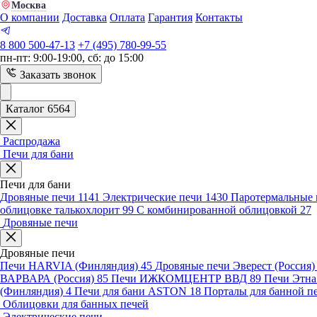
Москва
О компании
Доставка
Оплата
Гарантия
Контакты
8 800 500-47-13
+7 (495) 780-99-55
пн-пт: 9:00-19:00, сб: до 15:00
Заказать звонок
Каталог 6564
Распродажа
Печи для бани
Печи для бани
Дровяные печи
1141
Электрические печи
1430
Паротермальные 
облицовке талькохлорит
99
С комбинированной облицовкой
27
Дровяные печи
Дровяные печи
Печи HARVIA (Финляндия)
45
Дровяные печи Эверест (Россия
ВАРВАРА (Россия)
85
Печи ИЖКОМЦЕНТР ВВД
89
Печи Этн
(Финляндия)
4
Печи для бани ASTON
18
Порталы для банной п
Облицовки для банных печей
Электрические печи