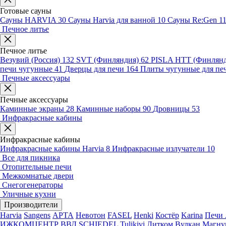
Готовые сауны
Сауны HARVIA
30
Сауны Harvia для ванной
10
Сауны Re:Gen
1
Печное литье
Печное литье
Везувий (Россия)
132
SVT (Финляндия)
62
PISLA HTT (Финлян
печи чугунные
41
Дверцы для печи
164
Плиты чугунные для пе
Печные аксессуары
Печные аксессуары
Каминные экраны
28
Каминные наборы
90
Дровницы
53
Инфракрасные кабины
Инфракрасные кабины
Инфракрасные кабины Harvia
8
Инфракрасные излучатели
10
Все для пикника
Отопительные печи
Межкомнатые двери
Снегогенераторы
Уличные кухни
Производители
Harvia
Sangens
АРТА
Невотон
FASEL
Henki
Костёр
Karina
Печи 
ИЖКОМЦЕНТР ВВД
SCHIEDEL
Tulikivi
Литком
Вулкан
Магну