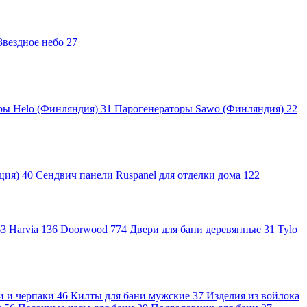
Звездное небо
27
ры Helo (Финляндия)
31
Парогенераторы Sawo (Финляндия)
22
яция)
40
Сендвич панели Ruspanel для отделки дома
122
63
Harvia
136
Doorwood
774
Двери для бани деревянные
31
Tylo
и и черпаки
46
Килты для бани мужские
37
Изделия из войлока