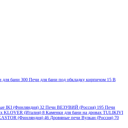
и для бани
300
Печи для бани под обкладку кирпичом
15
В
ные IKI (Финляндия)
32
Печи ВЕЗУВИЙ (Россия)
195
Печи
вах KLOVER (Италия)
8
Каменки для бани на дровах TULIKIVI
KASTOR (Финляндия)
46
Дровяные печи Вулкан (Россия)
70