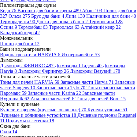
Пиломатериалы для сауны
Кедр
76
Вагонка для бани и сауны
489
Абаш
103
Полок для бани
327
Ольха
275
Брус для бани
4
Липа
130
Наличники для бани
40
Терморадиата
90
Доска для пола в баню
2
Термоосина
128
Осина
9
Термоабаш
63
Термоольха
63
Алтайский кедр
22
Канадский кедр
42
Можжевельник
Панно для бани
12
Баки и водонагреватели
Водонагреватели HARVIA
6
Из нержавейки
53
Дымоходы
Дымоходы ФЕНИКС
487
Дымоходы Шидель
40
Дымоходы
Harvia
8
Дымоходы Ферингер
26
Дымоходы Везувий
178
Тэны и запасные части для печей
Тэны для печей HARVIA
59
Запасные части Harvia
71
Запасные
части Sangens
10
Запасные части Tylo
70
Тэны и запасные части
Паромакс
59
Запасные части Karina
22
Запасные части
Hygromatik
62
Аналоги запчастей
6
Тэны для печей Born
15
Купели и душевые
Купели из дерева (круглые, овальные)
70
Купели угловые
51
Душевые и обливные устройства
18
Душевые поддоны Ruspanel
11
Подиумы и лесенки
18
Окна для бани
Окна
14