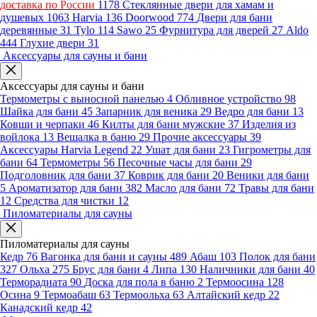
доставка по России
1178
Стеклянные двери для хамам и
душевых
1063
Harvia
136
Doorwood
774
Двери для бани
деревянные
31
Tylo
114
Sawo
25
Фурнитура для дверей
27
Aldo
444
Глухие двери
31
Аксессуары для сауны и бани
Аксессуары для сауны и бани
Термометры с выносной панелью
4
Обливное устройство
98
Шайка для бани
45
Запарник для веника
29
Ведро для бани
13
Ковши и черпаки
46
Килты для бани мужские
37
Изделия из
войлока
13
Вешалка в баню
29
Прочие аксессуары
39
Аксессуары Harvia Legend
22
Ушат для бани
23
Гигрометры для
бани
64
Термометры
56
Песочные часы для бани
29
Подголовник для бани
37
Коврик для бани
20
Веники для бани
5
Ароматизатор для бани
382
Масло для бани
72
Травы для бани
12
Средства для чистки
12
Пиломатериалы для сауны
Пиломатериалы для сауны
Кедр
76
Вагонка для бани и сауны
489
Абаш
103
Полок для бани
327
Ольха
275
Брус для бани
4
Липа
130
Наличники для бани
40
Терморадиата
90
Доска для пола в баню
2
Термоосина
128
Осина
9
Термоабаш
63
Термоольха
63
Алтайский кедр
22
Канадский кедр
42