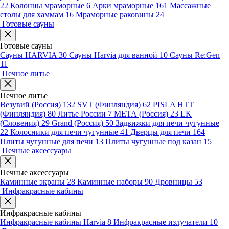
22
Колонны мраморные
6
Арки мраморные
161
Массажные
столы для хаммам
16
Мраморные раковины
24
Готовые сауны
Готовые сауны
Сауны HARVIA
30
Сауны Harvia для ванной
10
Сауны Re:Gen
11
Печное литье
Печное литье
Везувий (Россия)
132
SVT (Финляндия)
62
PISLA HTT
(Финляндия)
80
Литье России
7
МЕТА (Россия)
23
LK
(Словения)
29
Grand (Россия)
50
Задвижки для печи чугунные
22
Колосники для печи чугунные
41
Дверцы для печи
164
Плиты чугунные для печи
13
Плиты чугунные под казан
15
Печные аксессуары
Печные аксессуары
Каминные экраны
28
Каминные наборы
90
Дровницы
53
Инфракрасные кабины
Инфракрасные кабины
Инфракрасные кабины Harvia
8
Инфракрасные излучатели
10