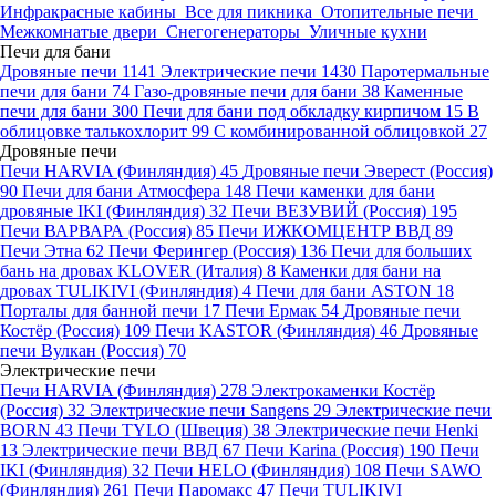
Инфракрасные кабины
Все для пикника
Отопительные печи
Межкомнатые двери
Снегогенераторы
Уличные кухни
Печи для бани
Дровяные печи
1141
Электрические печи
1430
Паротермальные
печи для бани
74
Газо-дровяные печи для бани
38
Каменные
печи для бани
300
Печи для бани под обкладку кирпичом
15
В
облицовке талькохлорит
99
С комбинированной облицовкой
27
Дровяные печи
Печи HARVIA (Финляндия)
45
Дровяные печи Эверест (Россия)
90
Печи для бани Атмосфера
148
Печи каменки для бани
дровяные IKI (Финляндия)
32
Печи ВЕЗУВИЙ (Россия)
195
Печи ВАРВАРА (Россия)
85
Печи ИЖКОМЦЕНТР ВВД
89
Печи Этна
62
Печи Ферингер (Россия)
136
Печи для больших
бань на дровах KLOVER (Италия)
8
Каменки для бани на
дровах TULIKIVI (Финляндия)
4
Печи для бани ASTON
18
Порталы для банной печи
17
Печи Ермак
54
Дровяные печи
Костёр (Россия)
109
Печи KASTOR (Финляндия)
46
Дровяные
печи Вулкан (Россия)
70
Электрические печи
Печи HARVIA (Финляндия)
278
Электрокаменки Костёр
(Россия)
32
Электрические печи Sangens
29
Электрические печи
BORN
43
Печи TYLO (Швеция)
38
Электрические печи Henki
13
Электрические печи ВВД
67
Печи Karina (Россия)
190
Печи
IKI (Финляндия)
32
Печи HELO (Финляндия)
108
Печи SAWO
(Финляндия)
261
Печи Паромакс
47
Печи TULIKIVI