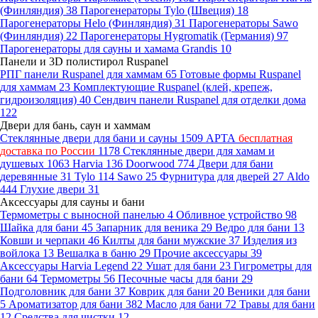
(Финляндия)
38
Парогенераторы Tylo (Швеция)
18
Парогенераторы Helo (Финляндия)
31
Парогенераторы Sawo
(Финляндия)
22
Парогенераторы Hygromatik (Германия)
97
Парогенераторы для сауны и хамама Grandis
10
Панели и 3D полистирол Ruspanel
РПГ панели Ruspanel для хаммам
65
Готовые формы Ruspanel
для хаммам
23
Комплектующие Ruspanel (клей, крепеж,
гидроизоляция)
40
Сендвич панели Ruspanel для отделки дома
122
Двери для бань, саун и хаммам
Стеклянные двери для бани и сауны
1509
АРТА
бесплатная
доставка по России
1178
Стеклянные двери для хамам и
душевых
1063
Harvia
136
Doorwood
774
Двери для бани
деревянные
31
Tylo
114
Sawo
25
Фурнитура для дверей
27
Aldo
444
Глухие двери
31
Аксессуары для сауны и бани
Термометры с выносной панелью
4
Обливное устройство
98
Шайка для бани
45
Запарник для веника
29
Ведро для бани
13
Ковши и черпаки
46
Килты для бани мужские
37
Изделия из
войлока
13
Вешалка в баню
29
Прочие аксессуары
39
Аксессуары Harvia Legend
22
Ушат для бани
23
Гигрометры для
бани
64
Термометры
56
Песочные часы для бани
29
Подголовник для бани
37
Коврик для бани
20
Веники для бани
5
Ароматизатор для бани
382
Масло для бани
72
Травы для бани
12
Средства для чистки
12