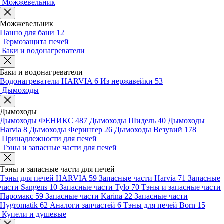
Можжевельник
Можжевельник
Панно для бани
12
Термозащита печей
Баки и водонагреватели
Баки и водонагреватели
Водонагреватели HARVIA
6
Из нержавейки
53
Дымоходы
Дымоходы
Дымоходы ФЕНИКС
487
Дымоходы Шидель
40
Дымоходы
Harvia
8
Дымоходы Ферингер
26
Дымоходы Везувий
178
Принадлежности для печей
Тэны и запасные части для печей
Тэны и запасные части для печей
Тэны для печей HARVIA
59
Запасные части Harvia
71
Запасные
части Sangens
10
Запасные части Tylo
70
Тэны и запасные части
Паромакс
59
Запасные части Karina
22
Запасные части
Hygromatik
62
Аналоги запчастей
6
Тэны для печей Born
15
Купели и душевые