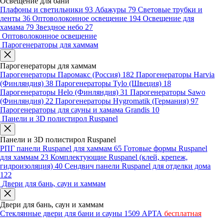
Освещение для бани
Плафоны и светильники
93
Абажуры
79
Световые трубки и
ленты
36
Оптоволоконное освещение
194
Освещение для
хамама
79
Звездное небо
27
Оптоволоконное освещение
Парогенераторы для хаммам
Парогенераторы для хаммам
Парогенераторы Паромакс (Россия)
182
Парогенераторы Harvia
(Финляндия)
38
Парогенераторы Tylo (Швеция)
18
Парогенераторы Helo (Финляндия)
31
Парогенераторы Sawo
(Финляндия)
22
Парогенераторы Hygromatik (Германия)
97
Парогенераторы для сауны и хамама Grandis
10
Панели и 3D полистирол Ruspanel
Панели и 3D полистирол Ruspanel
РПГ панели Ruspanel для хаммам
65
Готовые формы Ruspanel
для хаммам
23
Комплектующие Ruspanel (клей, крепеж,
гидроизоляция)
40
Сендвич панели Ruspanel для отделки дома
122
Двери для бань, саун и хаммам
Двери для бань, саун и хаммам
Стеклянные двери для бани и сауны
1509
АРТА
бесплатная