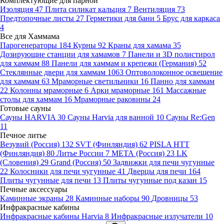
Комплектующие для парной
Изоляция
47
Плита силикат кальция
7
Вентиляция
73
Предтопочные листы
27
Герметики для бани
5
Брус для каркаса
4
Все для Хаммама
Парогенераторы
184
Курны
92
Краны для хамама
35
Дозирующие станции для хамамов
7
Панели и 3D полистирол
для хаммам
88
Панели для хаммам и крепежи (Германия)
52
Стеклянные двери для хаммам
1063
Оптоволоконное освещение
для хаммам
63
Мраморные светильники
16
Панно для хаммам
22
Колонны мраморные
6
Арки мраморные
161
Массажные
столы для хаммам
16
Мраморные раковины
24
Готовые сауны
Сауны HARVIA
30
Сауны Harvia для ванной
10
Сауны Re:Gen
11
Печное литье
Везувий (Россия)
132
SVT (Финляндия)
62
PISLA HTT
(Финляндия)
80
Литье России
7
МЕТА (Россия)
23
LK
(Словения)
29
Grand (Россия)
50
Задвижки для печи чугунные
22
Колосники для печи чугунные
41
Дверцы для печи
164
Плиты чугунные для печи
13
Плиты чугунные под казан
15
Печные аксессуары
Каминные экраны
28
Каминные наборы
90
Дровницы
53
Инфракрасные кабины
Инфракрасные кабины Harvia
8
Инфракрасные излучатели
10