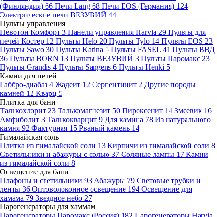
(Финляндия)
66
Печи Lang
68
Печи EOS (Германия)
124
Электрические печи ВЕЗУВИЙ
44
Пульты управления
Невотон Комфорт
3
Панели управления Harvia
29
Пульты для
печей Костер
12
Пульты Helo
20
Пульты Tylo
14
Пульты EOS
23
Пульты Sawo
30
Пульты Karina
5
Пульты FASEL
41
Пульты ВВД
36
Пульты BORN
13
Пульты ВЕЗУВИЙ
3
Пульты Паромакс
23
Пульты Grandis
4
Пульты Sangens
6
Пульты Henki
5
Камни для печей
Габбро-диабаз
4
Жадеит
12
Серпентинит
2
Другие породы
камней
12
Кварц
5
Плитка для бани
Талькохлорит
23
Талькомагнезит
50
Пироксенит
14
Змеевик
16
Амфиболит
3
Талькокварцит
9
Для камина
78
Из натурального
камня
92
Фактурная
15
Рваный камень
14
Гималайская соль
Плитка из гималайской соли
13
Кирпичи из гималайской соли
8
Светильники и абажуры с солью
37
Соляные лампы
17
Камни
из гималайской соли
8
Освещение для бани
Плафоны и светильники
93
Абажуры
79
Световые трубки и
ленты
36
Оптоволоконное освещение
194
Освещение для
хамама
79
Звездное небо
27
Парогенераторы для хаммам
Парогенераторы Паромакс (Россия)
182
Парогенераторы Harvia