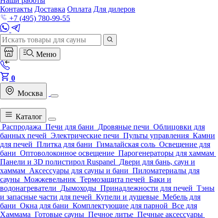
Наши работы
Контакты
Доставка
Оплата
Для дилеров
+7 (495) 780-99-55
Меню
0
Москва
Каталог
Распродажа
Печи для бани
Дровяные печи
Облицовки для
банных печей
Электрические печи
Пульты управления
Камни
для печей
Плитка для бани
Гималайская соль
Освещение для
бани
Оптоволоконное освещение
Парогенераторы для хаммам
Панели и 3D полистирол Ruspanel
Двери для бань, саун и
хаммам
Аксессуары для сауны и бани
Пиломатериалы для
сауны
Можжевельник
Термозащита печей
Баки и
водонагреватели
Дымоходы
Принадлежности для печей
Тэны
и запасные части для печей
Купели и душевые
Мебель для
бани
Окна для бани
Комплектующие для парной
Все для
Хаммама
Готовые сауны
Печное литье
Печные аксессуары