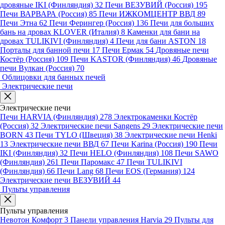
дровяные IKI (Финляндия)
32
Печи ВЕЗУВИЙ (Россия)
195
Печи ВАРВАРА (Россия)
85
Печи ИЖКОМЦЕНТР ВВД
89
Печи Этна
62
Печи Ферингер (Россия)
136
Печи для больших
бань на дровах KLOVER (Италия)
8
Каменки для бани на
дровах TULIKIVI (Финляндия)
4
Печи для бани ASTON
18
Порталы для банной печи
17
Печи Ермак
54
Дровяные печи
Костёр (Россия)
109
Печи KASTOR (Финляндия)
46
Дровяные
печи Вулкан (Россия)
70
Облицовки для банных печей
Электрические печи
Электрические печи
Печи HARVIA (Финляндия)
278
Электрокаменки Костёр
(Россия)
32
Электрические печи Sangens
29
Электрические печи
BORN
43
Печи TYLO (Швеция)
38
Электрические печи Henki
13
Электрические печи ВВД
67
Печи Karina (Россия)
190
Печи
IKI (Финляндия)
32
Печи HELO (Финляндия)
108
Печи SAWO
(Финляндия)
261
Печи Паромакс
47
Печи TULIKIVI
(Финляндия)
66
Печи Lang
68
Печи EOS (Германия)
124
Электрические печи ВЕЗУВИЙ
44
Пульты управления
Пульты управления
Невотон Комфорт
3
Панели управления Harvia
29
Пульты для