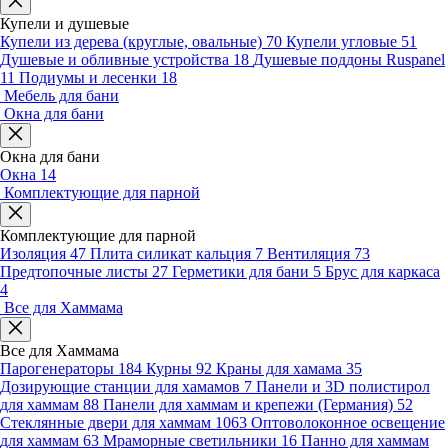
Купели и душевые
Купели из дерева (круглые, овальные)
70
Купели угловые
51
Душевые и обливные устройства
18
Душевые поддоны Ruspanel
11
Подиумы и лесенки
18
Мебель для бани
Окна для бани
Окна для бани
Окна
14
Комплектующие для парной
Комплектующие для парной
Изоляция
47
Плита силикат кальция
7
Вентиляция
73
Предтопочные листы
27
Герметики для бани
5
Брус для каркаса
4
Все для Хаммама
Все для Хаммама
Парогенераторы
184
Курны
92
Краны для хамама
35
Дозирующие станции для хамамов
7
Панели и 3D полистирол
для хаммам
88
Панели для хаммам и крепежи (Германия)
52
Стеклянные двери для хаммам
1063
Оптоволоконное освещение
для хаммам
63
Мраморные светильники
16
Панно для хаммам