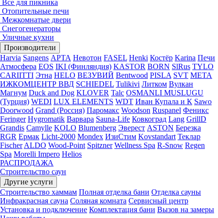
Все для пикника
Отопительные печи
Межкомнатые двери
Снегогенераторы
Уличные кухни
Производители
Harvia
Sangens
АРТА
Невотон
FASEL
Henki
Костёр
Karina
Печи
Атмосфера
EOS
IKI (Финляндия)
KASTOR
BORN
SlRus
TYLO
CARIITTI
Этна
HELO
ВЕЗУВИЙ
Bentwood
PISLA
SVT
МЕТА
ИЖКОМЦЕНТР ВВД
SCHIEDEL
Tulikivi
Литком
Вулкан
Магнум
Duck and Dog
KLOVER
Talc
OSMANLI MUSLUGU
(Турция)
WEDI
LUX ELEMENTS
WDT
Иван Купала и К
Sawo
Doorwood
Grand (Россия)
Паромакс
Woodson
Ruspanel
Феникс
Feringer
Hygromatik
Варвара
Sauna-Life
Ковкоград
Lang
GrillD
Grandis
Camylle
KOLO
Blumenberg
Эверест
ASTON
Березка
RGR
Ермак
Licht-2000
Mondex
ИзиСтим
Kovstandart
Теклар
Fischer
ALDO
Wood-Point
Spitzner
Wellness Spa
R-Snow
Regen
Spa
Morelli Impero
Helios
РАСПРОДАЖА
Строительство саун
Другие услуги
Строительство хаммам
Полная отделка бани
Отделка сауны
Инфракрасная сауна
Соляная комната
Сервисный центр
Установка и подключение
Комплектация бани
Вызов на замеры