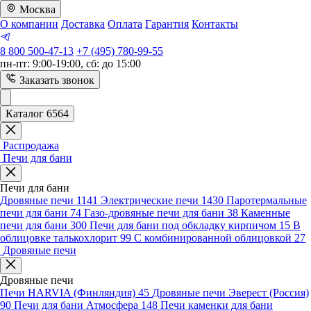
Москва
О компании
Доставка
Оплата
Гарантия
Контакты
8 800 500-47-13
+7 (495) 780-99-55
пн-пт: 9:00-19:00, сб: до 15:00
Заказать звонок
Каталог 6564
Распродажа
Печи для бани
Печи для бани
Дровяные печи
1141
Электрические печи
1430
Паротермальные
печи для бани
74
Газо-дровяные печи для бани
38
Каменные
печи для бани
300
Печи для бани под обкладку кирпичом
15
В
облицовке талькохлорит
99
С комбинированной облицовкой
27
Дровяные печи
Дровяные печи
Печи HARVIA (Финляндия)
45
Дровяные печи Эверест (Россия)
90
Печи для бани Атмосфера
148
Печи каменки для бани