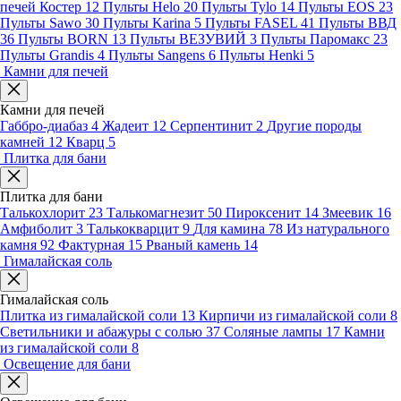
печей Костер
12
Пульты Helo
20
Пульты Tylo
14
Пульты EOS
23
Пульты Sawo
30
Пульты Karina
5
Пульты FASEL
41
Пульты ВВД
36
Пульты BORN
13
Пульты ВЕЗУВИЙ
3
Пульты Паромакс
23
Пульты Grandis
4
Пульты Sangens
6
Пульты Henki
5
Камни для печей
Камни для печей
Габбро-диабаз
4
Жадеит
12
Серпентинит
2
Другие породы
камней
12
Кварц
5
Плитка для бани
Плитка для бани
Талькохлорит
23
Талькомагнезит
50
Пироксенит
14
Змеевик
16
Амфиболит
3
Талькокварцит
9
Для камина
78
Из натурального
камня
92
Фактурная
15
Рваный камень
14
Гималайская соль
Гималайская соль
Плитка из гималайской соли
13
Кирпичи из гималайской соли
8
Светильники и абажуры с солью
37
Соляные лампы
17
Камни
из гималайской соли
8
Освещение для бани