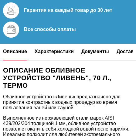
Гарантия на каждый
товар до 30 лет
Все способы
оплаты
Описание
Характеристики
Документы
Доставк
ОПИСАНИЕ ОБЛИВНОЕ
УСТРОЙСТВО "ЛИВЕНЬ", 70 Л.,
ТЕРМО
Обливное устройство «Ливень» предназначено для
принятия контрастных водных процедур во время
пользования баней или сауной.
Выполненное из нержавеющей стали марок AISI
439/202/304 толщиной 1 мм, обливное устройство
позволяет окатить себя холодной водой после парилки.
Идеально подходит для любителей экстремального