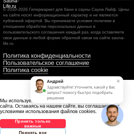
© 2010-2026
Гипермаркет для бани и сауны Сауна Лайф
.
Цены
на сайте носят информационный характер и не являются
публичной офертой. Вы принимаете условия
политики в
отношении обработки персональных данных
и
пользовательского соглашения
каждый раз, когда оставляете
свои данные в любой форме обратной связи на сайте sauna-
life.ru
Политика конфиденциальности
Пользовательское соглашение
Политика cookie
×
Андрей
Здравствуйте! Уточните, какой у Вас
запрос? помогу быстро подобрать
решение
Мы используем файлы cookies
для улучшения работы
сайта. Оставаясь на нашем сайте, вы соглашаетесь с
условиями использования файлов cookies.
Принять только
важные
Принять все