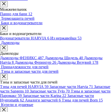
Можжевельник
Панно для бани
12
Термозащита печей
Баки и водонагреватели
Баки и водонагреватели
Водонагреватели HARVIA
6
Из нержавейки
53
Дымоходы
Дымоходы
Дымоходы ФЕНИКС
487
Дымоходы Шидель
40
Дымоходы
Harvia
8
Дымоходы Ферингер
26
Дымоходы Везувий
178
Принадлежности для печей
Тэны и запасные части для печей
Тэны и запасные части для печей
Тэны для печей HARVIA
59
Запасные части Harvia
71
Запасные
части Sangens
10
Запасные части Tylo
70
Тэны и запасные части
Паромакс
59
Запасные части Karina
22
Запасные части
Hygromatik
62
Аналоги запчастей
6
Тэны для печей Born
15
Купели и душевые