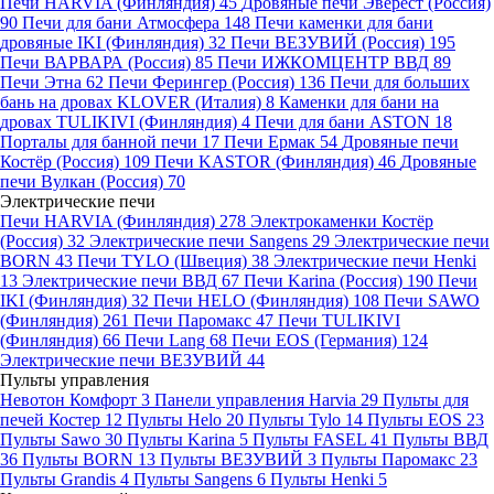
Печи HARVIA (Финляндия)
45
Дровяные печи Эверест (Россия)
90
Печи для бани Атмосфера
148
Печи каменки для бани
дровяные IKI (Финляндия)
32
Печи ВЕЗУВИЙ (Россия)
195
Печи ВАРВАРА (Россия)
85
Печи ИЖКОМЦЕНТР ВВД
89
Печи Этна
62
Печи Ферингер (Россия)
136
Печи для больших
бань на дровах KLOVER (Италия)
8
Каменки для бани на
дровах TULIKIVI (Финляндия)
4
Печи для бани ASTON
18
Порталы для банной печи
17
Печи Ермак
54
Дровяные печи
Костёр (Россия)
109
Печи KASTOR (Финляндия)
46
Дровяные
печи Вулкан (Россия)
70
Электрические печи
Печи HARVIA (Финляндия)
278
Электрокаменки Костёр
(Россия)
32
Электрические печи Sangens
29
Электрические печи
BORN
43
Печи TYLO (Швеция)
38
Электрические печи Henki
13
Электрические печи ВВД
67
Печи Karina (Россия)
190
Печи
IKI (Финляндия)
32
Печи HELO (Финляндия)
108
Печи SAWO
(Финляндия)
261
Печи Паромакс
47
Печи TULIKIVI
(Финляндия)
66
Печи Lang
68
Печи EOS (Германия)
124
Электрические печи ВЕЗУВИЙ
44
Пульты управления
Невотон Комфорт
3
Панели управления Harvia
29
Пульты для
печей Костер
12
Пульты Helo
20
Пульты Tylo
14
Пульты EOS
23
Пульты Sawo
30
Пульты Karina
5
Пульты FASEL
41
Пульты ВВД
36
Пульты BORN
13
Пульты ВЕЗУВИЙ
3
Пульты Паромакс
23
Пульты Grandis
4
Пульты Sangens
6
Пульты Henki
5