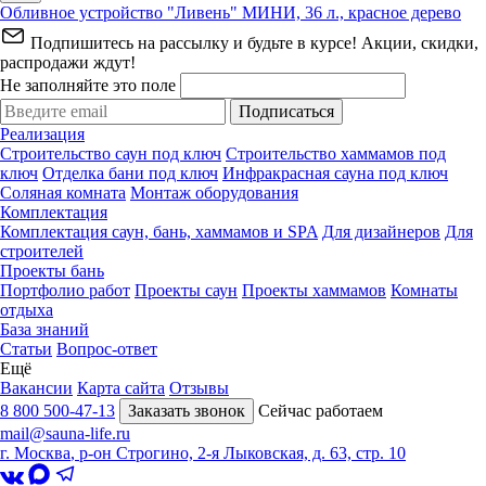
Обливное устройство "Ливень" МИНИ, 36 л., красное дерево
Подпишитесь на рассылку и будьте в курсе! Акции, скидки,
распродажи ждут!
Не заполняйте это поле
Подписаться
Реализация
Строительство саун под ключ
Строительство хаммамов под
ключ
Отделка бани под ключ
Инфракрасная сауна под ключ
Соляная комната
Монтаж оборудования
Комплектация
Комплектация саун, бань, хаммамов и SPA
Для дизайнеров
Для
строителей
Проекты бань
Портфолио работ
Проекты саун
Проекты хаммамов
Комнаты
отдыха
База знаний
Статьи
Вопрос-ответ
Ещё
Вакансии
Карта сайта
Отзывы
8 800 500-47-13
Заказать звонок
Сейчас работаем
mail@sauna-life.ru
г. Москва
,
р-он Строгино, 2-я Лыковская, д. 63, стр. 10