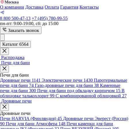
Москва
О компании
Доставка
Оплата
Гарантия
Контакты
8 800 500-47-13
+7 (495) 780-99-55
пн-пт: 9:00-19:00, сб: до 15:00
Заказать звонок
Каталог 6564
Распродажа
Печи для бани
Печи для бани
Дровяные печи
1141
Электрические печи
1430
Паротермальные
печи для бани
74
Газо-дровяные печи для бани
38
Каменные
печи для бани
300
Печи для бани под обкладку кирпичом
15
В
облицовке талькохлорит
99
С комбинированной облицовкой
27
Дровяные печи
Дровяные печи
Печи HARVIA (Финляндия)
45
Дровяные печи Эверест (Россия)
90
Печи для бани Атмосфера
148
Печи каменки для бани
дровяные IKI (Финляндия)
32
Печи ВЕЗУВИЙ (Россия)
195