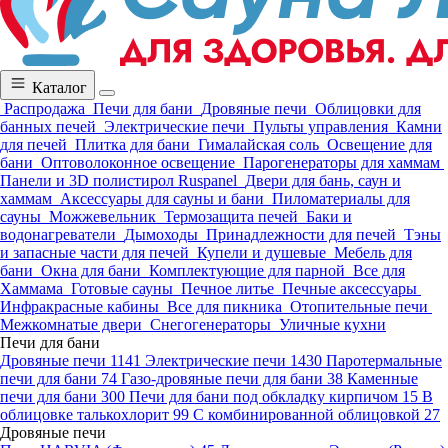
Каталог
Распродажа
Печи для бани
Дровяные печи
Облицовки для
банных печей
Электрические печи
Пульты управления
Камни
для печей
Плитка для бани
Гималайская соль
Освещение для
бани
Оптоволоконное освещение
Парогенераторы для хаммам
Панели и 3D полистирол Ruspanel
Двери для бань, саун и
хаммам
Аксессуары для сауны и бани
Пиломатериалы для
сауны
Можжевельник
Термозащита печей
Баки и
водонагреватели
Дымоходы
Принадлежности для печей
Тэны
и запасные части для печей
Купели и душевые
Мебель для
бани
Окна для бани
Комплектующие для парной
Все для
Хаммама
Готовые сауны
Печное литье
Печные аксессуары
Инфракрасные кабины
Все для пикника
Отопительные печи
Межкомнатые двери
Снегогенераторы
Уличные кухни
Печи для бани
Дровяные печи
1141
Электрические печи
1430
Паротермальные
печи для бани
74
Газо-дровяные печи для бани
38
Каменные
печи для бани
300
Печи для бани под обкладку кирпичом
15
В
облицовке талькохлорит
99
С комбинированной облицовкой
27
Дровяные печи