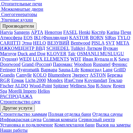
Отопительные печи
Межкомнатые двери
Снегогенераторы
Уличные кухни
Производители
Harvia
Sangens
АРТА
Невотон
FASEL
Henki
Костёр
Karina
Печи
Атмосфера
EOS
IKI (Финляндия)
KASTOR
BORN
SlRus
TYLO
CARIITTI
Этна
HELO
ВЕЗУВИЙ
Bentwood
PISLA
SVT
МЕТА
ИЖКОМЦЕНТР ВВД
SCHIEDEL
Tulikivi
Литком
Вулкан
Магнум
Duck and Dog
KLOVER
Talc
OSMANLI MUSLUGU
(Турция)
WEDI
LUX ELEMENTS
WDT
Иван Купала и К
Sawo
Doorwood
Grand (Россия)
Паромакс
Woodson
Ruspanel
Феникс
Feringer
Hygromatik
Варвара
Sauna-Life
Ковкоград
Lang
GrillD
Grandis
Camylle
KOLO
Blumenberg
Эверест
ASTON
Березка
RGR
Ермак
Licht-2000
Mondex
ИзиСтим
Kovstandart
Теклар
Fischer
ALDO
Wood-Point
Spitzner
Wellness Spa
R-Snow
Regen
Spa
Morelli Impero
Helios
РАСПРОДАЖА
Строительство саун
Другие услуги
Строительство хаммам
Полная отделка бани
Отделка сауны
Инфракрасная сауна
Соляная комната
Сервисный центр
Установка и подключение
Комплектация бани
Вызов на замеры
Наши работы