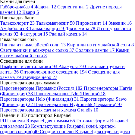
Камни для печей
Габбро-диабаз
4
Жадеит
12
Серпентинит
2
Другие породы
камней
12
Кварц
5
Плитка для бани
Талькохлорит
23
Талькомагнезит
50
Пироксенит
14
Змеевик
16
Амфиболит
3
Талькокварцит
9
Для камина
78
Из натурального
камня
92
Фактурная
15
Рваный камень
14
Гималайская соль
Плитка из гималайской соли
13
Кирпичи из гималайской соли
8
Светильники и абажуры с солью
37
Соляные лампы
17
Камни
из гималайской соли
8
Освещение для бани
Плафоны и светильники
93
Абажуры
79
Световые трубки и
ленты
36
Оптоволоконное освещение
194
Освещение для
хамама
79
Звездное небо
27
Парогенераторы для хаммам
Парогенераторы Паромакс (Россия)
182
Парогенераторы Harvia
(Финляндия)
38
Парогенераторы Tylo (Швеция)
18
Парогенераторы Helo (Финляндия)
31
Парогенераторы Sawo
(Финляндия)
22
Парогенераторы Hygromatik (Германия)
97
Парогенераторы для сауны и хамама Grandis
10
Панели и 3D полистирол Ruspanel
РПГ панели Ruspanel для хаммам
65
Готовые формы Ruspanel
для хаммам
23
Комплектующие Ruspanel (клей, крепеж,
гидроизоляция)
40
Сендвич панели Ruspanel для отделки дома