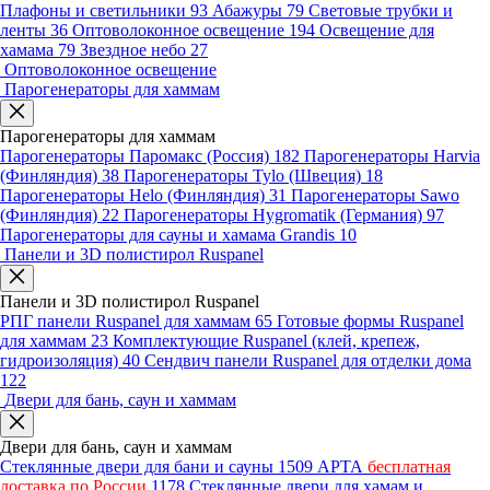
Плафоны и светильники
93
Абажуры
79
Световые трубки и
ленты
36
Оптоволоконное освещение
194
Освещение для
хамама
79
Звездное небо
27
Оптоволоконное освещение
Парогенераторы для хаммам
Парогенераторы для хаммам
Парогенераторы Паромакс (Россия)
182
Парогенераторы Harvia
(Финляндия)
38
Парогенераторы Tylo (Швеция)
18
Парогенераторы Helo (Финляндия)
31
Парогенераторы Sawo
(Финляндия)
22
Парогенераторы Hygromatik (Германия)
97
Парогенераторы для сауны и хамама Grandis
10
Панели и 3D полистирол Ruspanel
Панели и 3D полистирол Ruspanel
РПГ панели Ruspanel для хаммам
65
Готовые формы Ruspanel
для хаммам
23
Комплектующие Ruspanel (клей, крепеж,
гидроизоляция)
40
Сендвич панели Ruspanel для отделки дома
122
Двери для бань, саун и хаммам
Двери для бань, саун и хаммам
Стеклянные двери для бани и сауны
1509
АРТА
бесплатная
доставка по России
1178
Стеклянные двери для хамам и