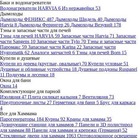
Баки и водонагреватели
Водонагреватели HARVIA
6
Из нержавейки
53
Дымоходы
Дымоходы ФЕНИКС
487
Дымоходы Шидель
40
Дымоходы
Harvia
8
Дымоходы Ферингер
26
Дымоходы Везувий
178
Тэны и запасные части для печей
Тэны для печей HARVIA
59
Запасные части Harvia
71
Запасные
части Sangens
10
Запасные части Tylo
70
Тэны и запасные части
Паромакс
59
Запасные части Karina
22
Запасные части
Hygromatik
62
Аналоги запчастей
6
Тэны для печей Born
15
Купели и душевые
Купели из дерева (круглые, овальные)
70
Купели угловые
51
Душевые и обливные устройства
18
Душевые поддоны Ruspanel
11
Подиумы и лесенки
18
Окна для бани
Окна
14
Комплектующие для парной
Изоляция
47
Плита силикат кальция
7
Вентиляция
73
Предтопочные листы
27
Герметики для бани
5
Брус для каркаса
4
Все для Хаммама
Парогенераторы
184
Курны
92
Краны для хамама
35
Дозирующие станции для хамамов
7
Панели и 3D полистирол
для хаммам
88
Панели для хаммам и крепежи (Германия)
52
Стеклянные двери для хаммам
1063
Оптоволоконное освещение