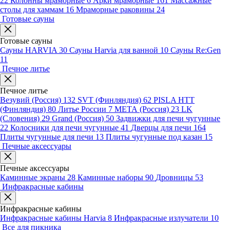
22
Колонны мраморные
6
Арки мраморные
161
Массажные
столы для хаммам
16
Мраморные раковины
24
Готовые сауны
Готовые сауны
Сауны HARVIA
30
Сауны Harvia для ванной
10
Сауны Re:Gen
11
Печное литье
Печное литье
Везувий (Россия)
132
SVT (Финляндия)
62
PISLA HTT
(Финляндия)
80
Литье России
7
МЕТА (Россия)
23
LK
(Словения)
29
Grand (Россия)
50
Задвижки для печи чугунные
22
Колосники для печи чугунные
41
Дверцы для печи
164
Плиты чугунные для печи
13
Плиты чугунные под казан
15
Печные аксессуары
Печные аксессуары
Каминные экраны
28
Каминные наборы
90
Дровницы
53
Инфракрасные кабины
Инфракрасные кабины
Инфракрасные кабины Harvia
8
Инфракрасные излучатели
10
Все для пикника