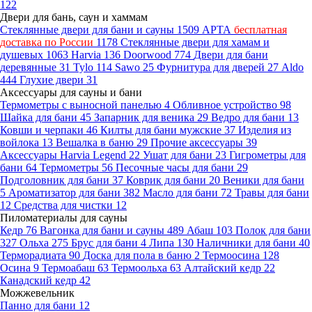
122
Двери для бань, саун и хаммам
Стеклянные двери для бани и сауны
1509
АРТА
бесплатная
доставка по России
1178
Стеклянные двери для хамам и
душевых
1063
Harvia
136
Doorwood
774
Двери для бани
деревянные
31
Tylo
114
Sawo
25
Фурнитура для дверей
27
Aldo
444
Глухие двери
31
Аксессуары для сауны и бани
Термометры с выносной панелью
4
Обливное устройство
98
Шайка для бани
45
Запарник для веника
29
Ведро для бани
13
Ковши и черпаки
46
Килты для бани мужские
37
Изделия из
войлока
13
Вешалка в баню
29
Прочие аксессуары
39
Аксессуары Harvia Legend
22
Ушат для бани
23
Гигрометры для
бани
64
Термометры
56
Песочные часы для бани
29
Подголовник для бани
37
Коврик для бани
20
Веники для бани
5
Ароматизатор для бани
382
Масло для бани
72
Травы для бани
12
Средства для чистки
12
Пиломатериалы для сауны
Кедр
76
Вагонка для бани и сауны
489
Абаш
103
Полок для бани
327
Ольха
275
Брус для бани
4
Липа
130
Наличники для бани
40
Терморадиата
90
Доска для пола в баню
2
Термоосина
128
Осина
9
Термоабаш
63
Термоольха
63
Алтайский кедр
22
Канадский кедр
42
Можжевельник
Панно для бани
12