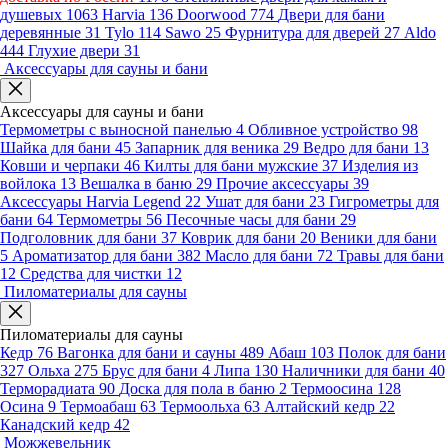
душевых
1063
Harvia
136
Doorwood
774
Двери для бани
деревянные
31
Tylo
114
Sawo
25
Фурнитура для дверей
27
Aldo
444
Глухие двери
31
Аксессуары для сауны и бани
Аксессуары для сауны и бани
Термометры с выносной панелью
4
Обливное устройство
98
Шайка для бани
45
Запарник для веника
29
Ведро для бани
13
Ковши и черпаки
46
Килты для бани мужские
37
Изделия из
войлока
13
Вешалка в баню
29
Прочие аксессуары
39
Аксессуары Harvia Legend
22
Ушат для бани
23
Гигрометры для
бани
64
Термометры
56
Песочные часы для бани
29
Подголовник для бани
37
Коврик для бани
20
Веники для бани
5
Ароматизатор для бани
382
Масло для бани
72
Травы для бани
12
Средства для чистки
12
Пиломатериалы для сауны
Пиломатериалы для сауны
Кедр
76
Вагонка для бани и сауны
489
Абаш
103
Полок для бани
327
Ольха
275
Брус для бани
4
Липа
130
Наличники для бани
40
Терморадиата
90
Доска для пола в баню
2
Термоосина
128
Осина
9
Термоабаш
63
Термоольха
63
Алтайский кедр
22
Канадский кедр
42
Можжевельник