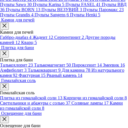
Пульты Sawo
30
Пульты Karina
5
Пульты FASEL
41
Пульты ВВД
36
Пульты BORN
13
Пульты ВЕЗУВИЙ
3
Пульты Паромакс
23
Пульты Grandis
4
Пульты Sangens
6
Пульты Henki
5
Камни для печей
Камни для печей
Габбро-диабаз
4
Жадеит
12
Серпентинит
2
Другие породы
камней
12
Кварц
5
Плитка для бани
Плитка для бани
Талькохлорит
23
Талькомагнезит
50
Пироксенит
14
Змеевик
16
Амфиболит
3
Талькокварцит
9
Для камина
78
Из натурального
камня
92
Фактурная
15
Рваный камень
14
Гималайская соль
Гималайская соль
Плитка из гималайской соли
13
Кирпичи из гималайской соли
8
Светильники и абажуры с солью
37
Соляные лампы
17
Камни
из гималайской соли
8
Освещение для бани
Освещение для бани