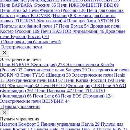
Печи ВАРВАРА (Россия)
85
Печи ИЖКОМЦЕНТР ВВД
89
Печи Этна
62
Печи Ферингер (Россия)
136
Печи для больших
бань на дровах KLOVER (Италия)
8
Каменки для бани на
дровах TULIKIVI (Финляндия)
4
Печи для бани ASTON
18
Порталы для банной печи
17
Печи Ермак
54
Дровяные печи
Костёр (Россия)
109
Печи KASTOR (Финляндия)
46
Дровяные
печи Вулкан (Россия)
70
Облицовки для банных печей
Электрические печи
Электрические печи
Печи HARVIA (Финляндия)
278
Электрокаменки Костёр
(Россия)
32
Электрические печи Sangens
29
Электрические печи
BORN
43
Печи TYLO (Швеция)
38
Электрические печи Henki
13
Электрические печи ВВД
67
Печи Karina (Россия)
190
Печи
IKI (Финляндия)
32
Печи HELO (Финляндия)
108
Печи SAWO
(Финляндия)
261
Печи Паромакс
47
Печи TULIKIVI
(Финляндия)
66
Печи Lang
68
Печи EOS (Германия)
124
Электрические печи ВЕЗУВИЙ
44
Пульты управления
Пульты управления
Невотон Комфорт
3
Панели управления Harvia
29
Пульты для
печей Костер
12
Пульты Helo
20
Пульты Tylo
14
Пульты EOS
23