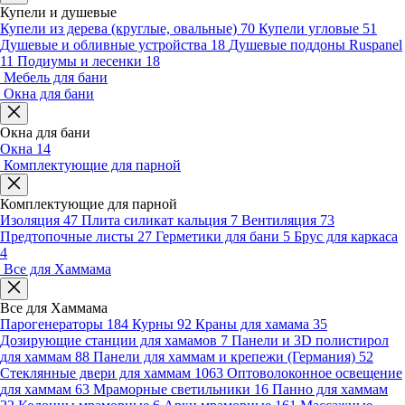
Купели и душевые
Купели из дерева (круглые, овальные)
70
Купели угловые
51
Душевые и обливные устройства
18
Душевые поддоны Ruspanel
11
Подиумы и лесенки
18
Мебель для бани
Окна для бани
Окна для бани
Окна
14
Комплектующие для парной
Комплектующие для парной
Изоляция
47
Плита силикат кальция
7
Вентиляция
73
Предтопочные листы
27
Герметики для бани
5
Брус для каркаса
4
Все для Хаммама
Все для Хаммама
Парогенераторы
184
Курны
92
Краны для хамама
35
Дозирующие станции для хамамов
7
Панели и 3D полистирол
для хаммам
88
Панели для хаммам и крепежи (Германия)
52
Стеклянные двери для хаммам
1063
Оптоволоконное освещение
для хаммам
63
Мраморные светильники
16
Панно для хаммам