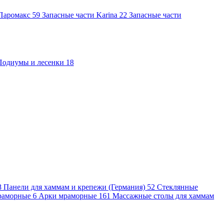
 Паромакс
59
Запасные части Karina
22
Запасные части
Подиумы и лесенки
18
8
Панели для хаммам и крепежи (Германия)
52
Стеклянные
раморные
6
Арки мраморные
161
Массажные столы для хаммам