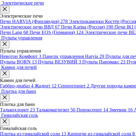
Электрические печи
Электрические печи
Печи HARVIA (Финляндия)
278
Электрокаменки Костёр (Росси
Электрические печи ВВД
67
Печи Karina (Россия)
190
Печи IKI
Печи Lang
68
Печи EOS (Германия)
124
Электрические печи 
Пульты управления
Пульты управления
Невотон Комфорт
3
Панели управления Harvia
29
Пульты для пе
Пульты BORN
13
Пульты ВЕЗУВИЙ
3
Пульты Паромакс
23
Пул
Камни для печей
Камни для печей
Габбро-диабаз
4
Жадеит
12
Серпентинит
2
Другие породы камн
Плитка для бани
Плитка для бани
Талькохлорит
23
Талькомагнезит
50
Пироксенит
14
Змеевик
16
Гималайская соль
Гималайская соль
Плитка из гималайской соли
13
Кирпичи из гималайской соли
8