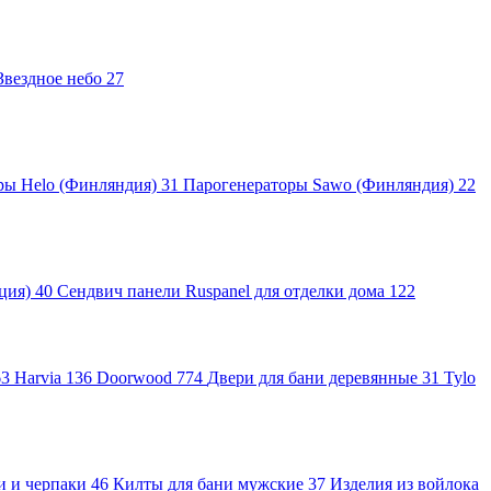
Звездное небо
27
ры Helo (Финляндия)
31
Парогенераторы Sawo (Финляндия)
22
яция)
40
Сендвич панели Ruspanel для отделки дома
122
63
Harvia
136
Doorwood
774
Двери для бани деревянные
31
Tylo
и и черпаки
46
Килты для бани мужские
37
Изделия из войлока