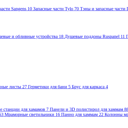
части Sangens
10
Запасные части Tylo
70
Тэны и запасные части
евые и обливные устройства
18
Душевые поддоны Ruspanel
11
чные листы
27
Герметики для бани
5
Брус для каркаса
4
 станции для хамамов
7
Панели и 3D полистирол для хаммам
8
63
Мраморные светильники
16
Панно для хаммам
22
Колонны м