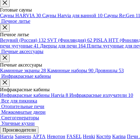
Готовые сауны
Сауны HARVIA
30
Сауны Harvia для ванной
10
Сауны Re:Gen
1
Печное литье
Печное литье
Везувий (Россия)
132
SVT (Финляндия)
62
PISLA HTT (Финлян
печи чугунные
41
Дверцы для печи
164
Плиты чугунные для пе
Печные аксессуары
Печные аксессуары
Каминные экраны
28
Каминные наборы
90
Дровницы
53
Инфракрасные кабины
Инфракрасные кабины
Инфракрасные кабины Harvia
8
Инфракрасные излучатели
10
Все для пикника
Отопительные печи
Межкомнатые двери
Снегогенераторы
Уличные кухни
Производители
Harvia
Sangens
АРТА
Невотон
FASEL
Henki
Костёр
Karina
Печи 