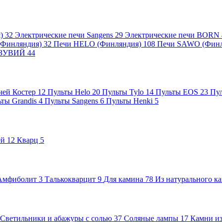
я)
32
Электрические печи Sangens
29
Электрические печи BORN
 (Финляндия)
32
Печи HELO (Финляндия)
108
Печи SAWO (Фин
ВЕЗУВИЙ
44
чей Костер
12
Пульты Helo
20
Пульты Tylo
14
Пульты EOS
23
Пу
ьты Grandis
4
Пульты Sangens
6
Пульты Henki
5
ей
12
Кварц
5
Амфиболит
3
Талькокварцит
9
Для камина
78
Из натурального к
Светильники и абажуры с солью
37
Соляные лампы
17
Камни из