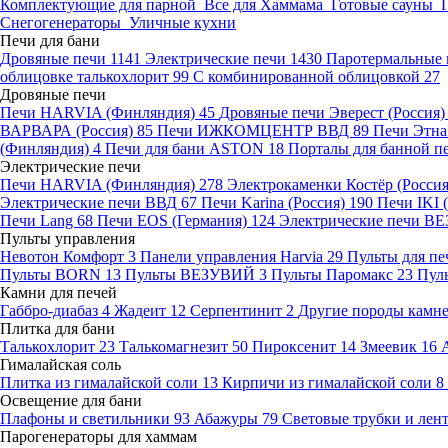
Комплектующие для парной
Все для Хаммама
Готовые сауны
Снегогенераторы
Уличные кухни
Печи для бани
Дровяные печи
1141
Электрические печи
1430
Паротермальные 
облицовке талькохлорит
99
С комбинированной облицовкой
27
Дровяные печи
Печи HARVIA (Финляндия)
45
Дровяные печи Эверест (Россия
ВАРВАРА (Россия)
85
Печи ИЖКОМЦЕНТР ВВД
89
Печи Этн
(Финляндия)
4
Печи для бани ASTON
18
Порталы для банной п
Электрические печи
Печи HARVIA (Финляндия)
278
Электрокаменки Костёр (Росси
Электрические печи ВВД
67
Печи Karina (Россия)
190
Печи IKI
Печи Lang
68
Печи EOS (Германия)
124
Электрические печи 
Пульты управления
Невотон Комфорт
3
Панели управления Harvia
29
Пульты для пе
Пульты BORN
13
Пульты ВЕЗУВИЙ
3
Пульты Паромакс
23
Пул
Камни для печей
Габбро-диабаз
4
Жадеит
12
Серпентинит
2
Другие породы камн
Плитка для бани
Талькохлорит
23
Талькомагнезит
50
Пироксенит
14
Змеевик
16
Гималайская соль
Плитка из гималайской соли
13
Кирпичи из гималайской соли
8
Освещение для бани
Плафоны и светильники
93
Абажуры
79
Световые трубки и ле
Парогенераторы для хаммам