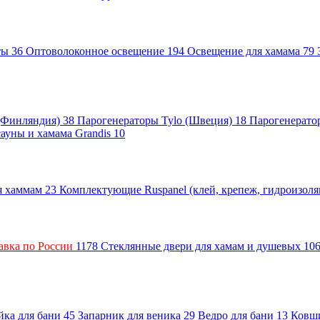
нты
36
Оптоволоконное освещение
194
Освещение для хамама
79
 (Финляндия)
38
Парогенераторы Tylo (Швеция)
18
Парогенерато
сауны и хамама Grandis
10
ля хаммам
23
Комплектующие Ruspanel (клей, крепеж, гидроизол
авка по России
1178
Стеклянные двери для хамам и душевых
10
ка для бани
45
Запарник для веника
29
Ведро для бани
13
Ковш