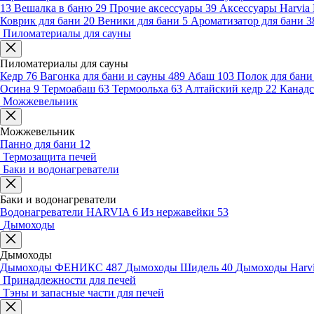
13
Вешалка в баню
29
Прочие аксессуары
39
Аксессуары Harvia
Коврик для бани
20
Веники для бани
5
Ароматизатор для бани
3
Пиломатериалы для сауны
Пиломатериалы для сауны
Кедр
76
Вагонка для бани и сауны
489
Абаш
103
Полок для бан
Осина
9
Термоабаш
63
Термоольха
63
Алтайский кедр
22
Канадс
Можжевельник
Можжевельник
Панно для бани
12
Термозащита печей
Баки и водонагреватели
Баки и водонагреватели
Водонагреватели HARVIA
6
Из нержавейки
53
Дымоходы
Дымоходы
Дымоходы ФЕНИКС
487
Дымоходы Шидель
40
Дымоходы Harv
Принадлежности для печей
Тэны и запасные части для печей