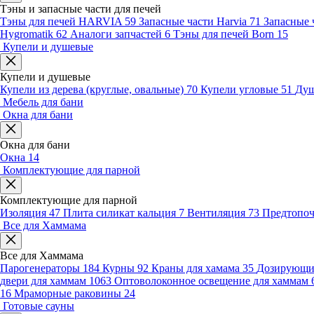
Тэны и запасные части для печей
Тэны для печей HARVIA
59
Запасные части Harvia
71
Запасные 
Hygromatik
62
Аналоги запчастей
6
Тэны для печей Born
15
Купели и душевые
Купели и душевые
Купели из дерева (круглые, овальные)
70
Купели угловые
51
Душ
Мебель для бани
Окна для бани
Окна для бани
Окна
14
Комплектующие для парной
Комплектующие для парной
Изоляция
47
Плита силикат кальция
7
Вентиляция
73
Предтопо
Все для Хаммама
Все для Хаммама
Парогенераторы
184
Курны
92
Краны для хамама
35
Дозирующие
двери для хаммам
1063
Оптоволоконное освещение для хаммам
16
Мраморные раковины
24
Готовые сауны