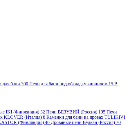
и для бани
300
Печи для бани под обкладку кирпичом
15
В
ные IKI (Финляндия)
32
Печи ВЕЗУВИЙ (Россия)
195
Печи
вах KLOVER (Италия)
8
Каменки для бани на дровах TULIKIVI
KASTOR (Финляндия)
46
Дровяные печи Вулкан (Россия)
70