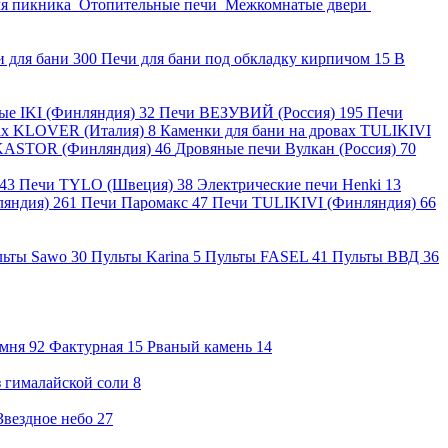
ля пикника
Отопительные печи
Межкомнатые двери
и для бани
300
Печи для бани под обкладку кирпичом
15
В
ные IKI (Финляндия)
32
Печи ВЕЗУВИЙ (Россия)
195
Печи
вах KLOVER (Италия)
8
Каменки для бани на дровах TULIKIVI
KASTOR (Финляндия)
46
Дровяные печи Вулкан (Россия)
70
43
Печи TYLO (Швеция)
38
Электрические печи Henki
13
ляндия)
261
Печи Паромакс
47
Печи TULIKIVI (Финляндия)
66
льты Sawo
30
Пульты Karina
5
Пульты FASEL
41
Пульты ВВД
36
амня
92
Фактурная
15
Рваный камень
14
 гималайской соли
8
Звездное небо
27