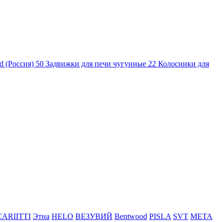
d (Россия)
50
Задвижки для печи чугунные
22
Колосники для
CARIITTI
Этна
HELO
ВЕЗУВИЙ
Bentwood
PISLA
SVT
МЕТА