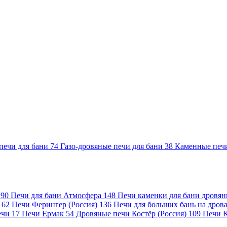
печи для бани
74
Газо-дровяные печи для бани
38
Каменные печ
)
90
Печи для бани Атмосфера
148
Печи каменки для бани дровя
а
62
Печи Ферингер (Россия)
136
Печи для больших бань на дро
ечи
17
Печи Ермак
54
Дровяные печи Костёр (Россия)
109
Печи 