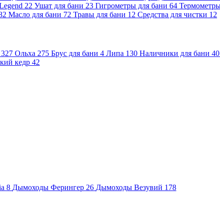
 Legend
22
Ушат для бани
23
Гигрометры для бани
64
Термометр
82
Масло для бани
72
Травы для бани
12
Средства для чистки
12
и
327
Ольха
275
Брус для бани
4
Липа
130
Наличники для бани
40
кий кедр
42
ia
8
Дымоходы Ферингер
26
Дымоходы Везувий
178