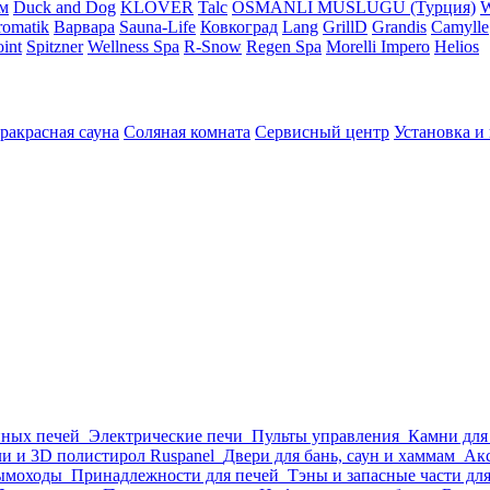
м
Duck and Dog
KLOVER
Talc
OSMANLI MUSLUGU (Турция)
omatik
Варвара
Sauna-Life
Ковкоград
Lang
GrillD
Grandis
Camylle
int
Spitzner
Wellness Spa
R-Snow
Regen Spa
Morelli Impero
Helios
ракрасная сауна
Соляная комната
Сервисный центр
Установка и
нных печей
Электрические печи
Пульты управления
Камни для
и и 3D полистирол Ruspanel
Двери для бань, саун и хаммам
Акс
ымоходы
Принадлежности для печей
Тэны и запасные части дл