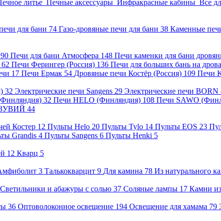
Печное литье
Печные аксессуары
Инфракрасные кабины
Все д
печи для бани
74
Газо-дровяные печи для бани
38
Каменные печ
)
90
Печи для бани Атмосфера
148
Печи каменки для бани дровя
а
62
Печи Ферингер (Россия)
136
Печи для больших бань на дро
ечи
17
Печи Ермак
54
Дровяные печи Костёр (Россия)
109
Печи 
я)
32
Электрические печи Sangens
29
Электрические печи BORN
 (Финляндия)
32
Печи HELO (Финляндия)
108
Печи SAWO (Фин
ВЕЗУВИЙ
44
чей Костер
12
Пульты Helo
20
Пульты Tylo
14
Пульты EOS
23
Пу
ьты Grandis
4
Пульты Sangens
6
Пульты Henki
5
ей
12
Кварц
5
Амфиболит
3
Талькокварцит
9
Для камина
78
Из натурального к
Светильники и абажуры с солью
37
Соляные лампы
17
Камни из
нты
36
Оптоволоконное освещение
194
Освещение для хамама
79