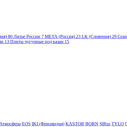
1
дия)
80
Литье России
7
МЕТА (Россия)
23
LK (Словения)
29
Gran
чи
13
Плиты чугунные под казан
15
Атмосфера
EOS
IKI (Финляндия)
KASTOR
BORN
SlRus
TYLO