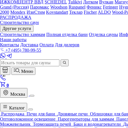
ИЖКОМЦЕНТР ВВД
SCHIEDEL
Tulikivi
Литком
Вулкан
Магну
Grand (Россия)
Паромакс
Woodson
Ruspanel
Феникс
Feringer
Hygr
2000
Mondex
ИзиСтим
Kovstandart
Теклар
Fischer
ALDO
Wood-Po
РАСПРОДАЖА
Строительство саун
Другие услуги
Строительство хаммам
Полная отделка бани
Отделка сауны
Инф
Наши работы
Контакты
Доставка
Оплата
Для дилеров
+7 (495) 780-99-55
Меню
0
Москва
Каталог
Распродажа
Печи для бани
Дровяные печи
Облицовки для ба
Оптоволоконное освещение
Парогенераторы для хаммам
Панел
Можжевельник
Термозащита печей
Баки и водонагреватели
Д