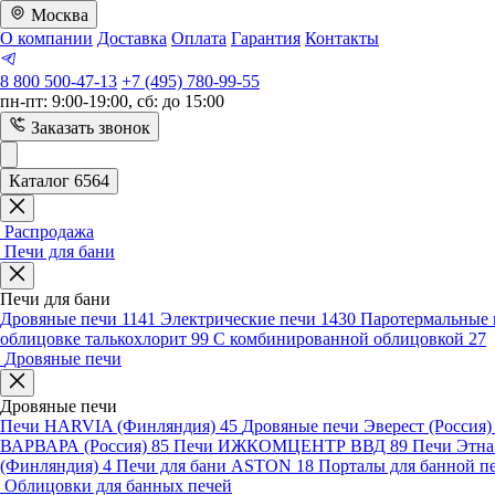
Москва
О компании
Доставка
Оплата
Гарантия
Контакты
8 800 500-47-13
+7 (495) 780-99-55
пн-пт: 9:00-19:00, сб: до 15:00
Заказать звонок
Каталог 6564
Распродажа
Печи для бани
Печи для бани
Дровяные печи
1141
Электрические печи
1430
Паротермальные 
облицовке талькохлорит
99
С комбинированной облицовкой
27
Дровяные печи
Дровяные печи
Печи HARVIA (Финляндия)
45
Дровяные печи Эверест (Россия
ВАРВАРА (Россия)
85
Печи ИЖКОМЦЕНТР ВВД
89
Печи Этн
(Финляндия)
4
Печи для бани ASTON
18
Порталы для банной п
Облицовки для банных печей