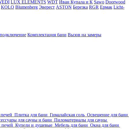
WEDI
LUX ELEMENTS
WDT
Иван Купала и К
Sawo
Doorwood
KOLO
Blumenberg
Эверест
ASTON
Березка
RGR
Ермак
Licht-
 подключение
Комплектация бани
Вызов на замеры
 печей
Плитка для бани
Гималайская соль
Освещение для бани
ессуары для сауны и бани
Пиломатериалы для сауны
я печей
Купели и душевые
Мебель для бани
Окна для бани