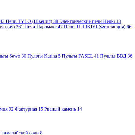
43
Печи TYLO (Швеция)
38
Электрические печи Henki
13
ляндия)
261
Печи Паромакс
47
Печи TULIKIVI (Финляндия)
66
льты Sawo
30
Пульты Karina
5
Пульты FASEL
41
Пульты ВВД
36
амня
92
Фактурная
15
Рваный камень
14
 гималайской соли
8