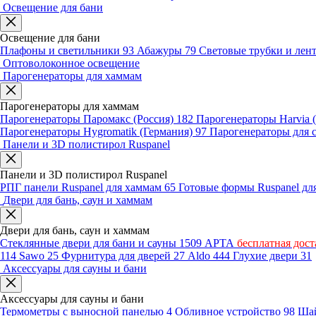
Освещение для бани
Освещение для бани
Плафоны и светильники
93
Абажуры
79
Световые трубки и ле
Оптоволоконное освещение
Парогенераторы для хаммам
Парогенераторы для хаммам
Парогенераторы Паромакс (Россия)
182
Парогенераторы Harvia
Парогенераторы Hygromatik (Германия)
97
Парогенераторы для 
Панели и 3D полистирол Ruspanel
Панели и 3D полистирол Ruspanel
РПГ панели Ruspanel для хаммам
65
Готовые формы Ruspanel д
Двери для бань, саун и хаммам
Двери для бань, саун и хаммам
Стеклянные двери для бани и сауны
1509
АРТА
бесплатная дост
114
Sawo
25
Фурнитура для дверей
27
Aldo
444
Глухие двери
31
Аксессуары для сауны и бани
Аксессуары для сауны и бани
Термометры с выносной панелью
4
Обливное устройство
98
Шай