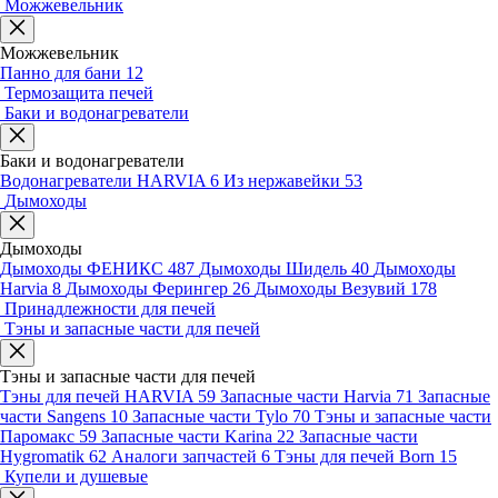
Можжевельник
Можжевельник
Панно для бани
12
Термозащита печей
Баки и водонагреватели
Баки и водонагреватели
Водонагреватели HARVIA
6
Из нержавейки
53
Дымоходы
Дымоходы
Дымоходы ФЕНИКС
487
Дымоходы Шидель
40
Дымоходы
Harvia
8
Дымоходы Ферингер
26
Дымоходы Везувий
178
Принадлежности для печей
Тэны и запасные части для печей
Тэны и запасные части для печей
Тэны для печей HARVIA
59
Запасные части Harvia
71
Запасные
части Sangens
10
Запасные части Tylo
70
Тэны и запасные части
Паромакс
59
Запасные части Karina
22
Запасные части
Hygromatik
62
Аналоги запчастей
6
Тэны для печей Born
15
Купели и душевые