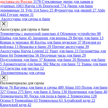
доставка по России
1178
Стеклянные двери для хамам и
душевых
1063
Harvia
136
Doorwood
774
Двери для бани
деревянные
31
Tylo
114
Sawo
25
Фурнитура для дверей
27
Aldo
444
Глухие двери
31
Аксессуары для сауны и бани
Аксессуары для сауны и бани
Термометры с выносной панелью
4
Обливное устройство
98
Шайка для бани
45
Запарник для веника
29
Ведро для бани
13
Ковши и черпаки
46
Килты для бани мужские
37
Изделия из
войлока
13
Вешалка в баню
29
Прочие аксессуары
39
Аксессуары Harvia Legend
22
Ушат для бани
23
Гигрометры для
бани
64
Термометры
56
Песочные часы для бани
29
Подголовник для бани
37
Коврик для бани
20
Веники для бани
5
Ароматизатор для бани
382
Масло для бани
72
Травы для бани
12
Средства для чистки
12
Пиломатериалы для сауны
Пиломатериалы для сауны
Кедр
76
Вагонка для бани и сауны
489
Абаш
103
Полок для бани
327
Ольха
275
Брус для бани
4
Липа
130
Наличники для бани
40
Терморадиата
90
Доска для пола в баню
2
Термоосина
128
Осина
9
Термоабаш
63
Термоольха
63
Алтайский кедр
22
Канадский кедр
42