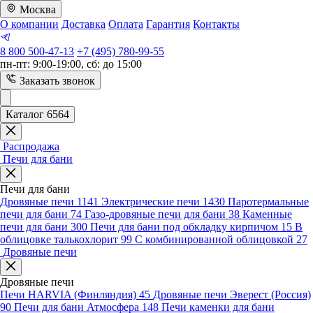
Москва
О компании
Доставка
Оплата
Гарантия
Контакты
8 800 500-47-13
+7 (495) 780-99-55
пн-пт: 9:00-19:00, сб: до 15:00
Заказать звонок
Каталог 6564
Распродажа
Печи для бани
Печи для бани
Дровяные печи
1141
Электрические печи
1430
Паротермальные
печи для бани
74
Газо-дровяные печи для бани
38
Каменные
печи для бани
300
Печи для бани под обкладку кирпичом
15
В
облицовке талькохлорит
99
С комбинированной облицовкой
27
Дровяные печи
Дровяные печи
Печи HARVIA (Финляндия)
45
Дровяные печи Эверест (Россия)
90
Печи для бани Атмосфера
148
Печи каменки для бани