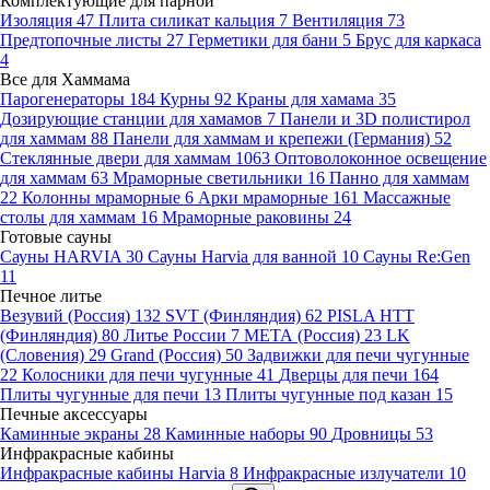
Комплектующие для парной
Изоляция
47
Плита силикат кальция
7
Вентиляция
73
Предтопочные листы
27
Герметики для бани
5
Брус для каркаса
4
Все для Хаммама
Парогенераторы
184
Курны
92
Краны для хамама
35
Дозирующие станции для хамамов
7
Панели и 3D полистирол
для хаммам
88
Панели для хаммам и крепежи (Германия)
52
Стеклянные двери для хаммам
1063
Оптоволоконное освещение
для хаммам
63
Мраморные светильники
16
Панно для хаммам
22
Колонны мраморные
6
Арки мраморные
161
Массажные
столы для хаммам
16
Мраморные раковины
24
Готовые сауны
Сауны HARVIA
30
Сауны Harvia для ванной
10
Сауны Re:Gen
11
Печное литье
Везувий (Россия)
132
SVT (Финляндия)
62
PISLA HTT
(Финляндия)
80
Литье России
7
МЕТА (Россия)
23
LK
(Словения)
29
Grand (Россия)
50
Задвижки для печи чугунные
22
Колосники для печи чугунные
41
Дверцы для печи
164
Плиты чугунные для печи
13
Плиты чугунные под казан
15
Печные аксессуары
Каминные экраны
28
Каминные наборы
90
Дровницы
53
Инфракрасные кабины
Инфракрасные кабины Harvia
8
Инфракрасные излучатели
10