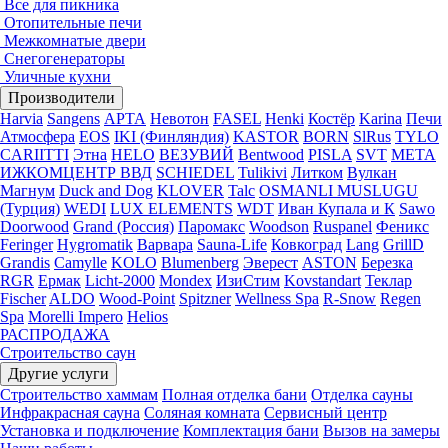
Все для пикника
Отопительные печи
Межкомнатые двери
Снегогенераторы
Уличные кухни
Производители
Harvia
Sangens
АРТА
Невотон
FASEL
Henki
Костёр
Karina
Печи
Атмосфера
EOS
IKI (Финляндия)
KASTOR
BORN
SlRus
TYLO
CARIITTI
Этна
HELO
ВЕЗУВИЙ
Bentwood
PISLA
SVT
МЕТА
ИЖКОМЦЕНТР ВВД
SCHIEDEL
Tulikivi
Литком
Вулкан
Магнум
Duck and Dog
KLOVER
Talc
OSMANLI MUSLUGU
(Турция)
WEDI
LUX ELEMENTS
WDT
Иван Купала и К
Sawo
Doorwood
Grand (Россия)
Паромакс
Woodson
Ruspanel
Феникс
Feringer
Hygromatik
Варвара
Sauna-Life
Ковкоград
Lang
GrillD
Grandis
Camylle
KOLO
Blumenberg
Эверест
ASTON
Березка
RGR
Ермак
Licht-2000
Mondex
ИзиСтим
Kovstandart
Теклар
Fischer
ALDO
Wood-Point
Spitzner
Wellness Spa
R-Snow
Regen
Spa
Morelli Impero
Helios
РАСПРОДАЖА
Строительство саун
Другие услуги
Строительство хаммам
Полная отделка бани
Отделка сауны
Инфракрасная сауна
Соляная комната
Сервисный центр
Установка и подключение
Комплектация бани
Вызов на замеры