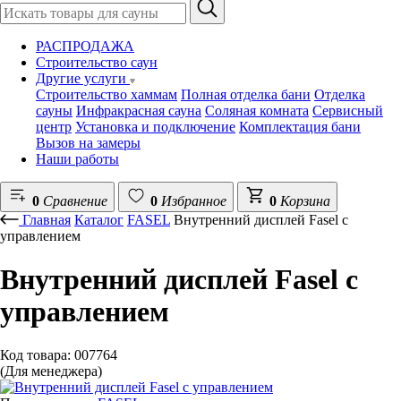
РАСПРОДАЖА
Строительство саун
Другие услуги
Строительство хаммам
Полная отделка бани
Отделка
сауны
Инфракрасная сауна
Соляная комната
Сервисный
центр
Установка и подключение
Комплектация бани
Вызов на замеры
Наши работы
0
Сравнение
0
Избранное
0
Корзина
Главная
Каталог
FASEL
Внутренний дисплей Fasel c
управлением
Внутренний дисплей Fasel c
управлением
Код товара: 007764
(Для менеджера)