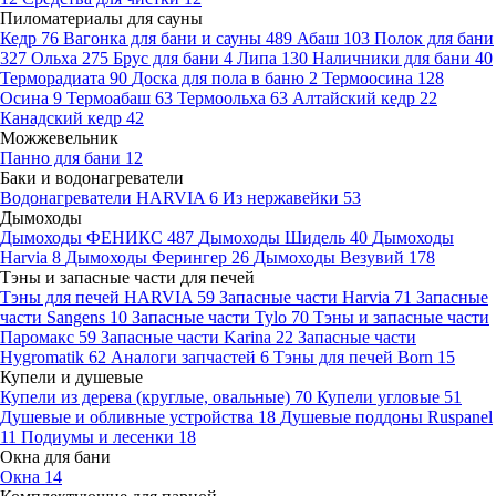
Пиломатериалы для сауны
Кедр
76
Вагонка для бани и сауны
489
Абаш
103
Полок для бани
327
Ольха
275
Брус для бани
4
Липа
130
Наличники для бани
40
Терморадиата
90
Доска для пола в баню
2
Термоосина
128
Осина
9
Термоабаш
63
Термоольха
63
Алтайский кедр
22
Канадский кедр
42
Можжевельник
Панно для бани
12
Баки и водонагреватели
Водонагреватели HARVIA
6
Из нержавейки
53
Дымоходы
Дымоходы ФЕНИКС
487
Дымоходы Шидель
40
Дымоходы
Harvia
8
Дымоходы Ферингер
26
Дымоходы Везувий
178
Тэны и запасные части для печей
Тэны для печей HARVIA
59
Запасные части Harvia
71
Запасные
части Sangens
10
Запасные части Tylo
70
Тэны и запасные части
Паромакс
59
Запасные части Karina
22
Запасные части
Hygromatik
62
Аналоги запчастей
6
Тэны для печей Born
15
Купели и душевые
Купели из дерева (круглые, овальные)
70
Купели угловые
51
Душевые и обливные устройства
18
Душевые поддоны Ruspanel
11
Подиумы и лесенки
18
Окна для бани
Окна
14