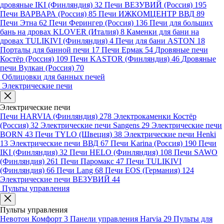
дровяные IKI (Финляндия)
32
Печи ВЕЗУВИЙ (Россия)
195
Печи ВАРВАРА (Россия)
85
Печи ИЖКОМЦЕНТР ВВД
89
Печи Этна
62
Печи Ферингер (Россия)
136
Печи для больших
бань на дровах KLOVER (Италия)
8
Каменки для бани на
дровах TULIKIVI (Финляндия)
4
Печи для бани ASTON
18
Порталы для банной печи
17
Печи Ермак
54
Дровяные печи
Костёр (Россия)
109
Печи KASTOR (Финляндия)
46
Дровяные
печи Вулкан (Россия)
70
Облицовки для банных печей
Электрические печи
Электрические печи
Печи HARVIA (Финляндия)
278
Электрокаменки Костёр
(Россия)
32
Электрические печи Sangens
29
Электрические печи
BORN
43
Печи TYLO (Швеция)
38
Электрические печи Henki
13
Электрические печи ВВД
67
Печи Karina (Россия)
190
Печи
IKI (Финляндия)
32
Печи HELO (Финляндия)
108
Печи SAWO
(Финляндия)
261
Печи Паромакс
47
Печи TULIKIVI
(Финляндия)
66
Печи Lang
68
Печи EOS (Германия)
124
Электрические печи ВЕЗУВИЙ
44
Пульты управления
Пульты управления
Невотон Комфорт
3
Панели управления Harvia
29
Пульты для