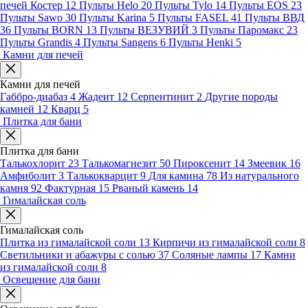
печей Костер
12
Пульты Helo
20
Пульты Tylo
14
Пульты EOS
23
Пульты Sawo
30
Пульты Karina
5
Пульты FASEL
41
Пульты ВВД
36
Пульты BORN
13
Пульты ВЕЗУВИЙ
3
Пульты Паромакс
23
Пульты Grandis
4
Пульты Sangens
6
Пульты Henki
5
Камни для печей
Камни для печей
Габбро-диабаз
4
Жадеит
12
Серпентинит
2
Другие породы
камней
12
Кварц
5
Плитка для бани
Плитка для бани
Талькохлорит
23
Талькомагнезит
50
Пироксенит
14
Змеевик
16
Амфиболит
3
Талькокварцит
9
Для камина
78
Из натурального
камня
92
Фактурная
15
Рваный камень
14
Гималайская соль
Гималайская соль
Плитка из гималайской соли
13
Кирпичи из гималайской соли
8
Светильники и абажуры с солью
37
Соляные лампы
17
Камни
из гималайской соли
8
Освещение для бани