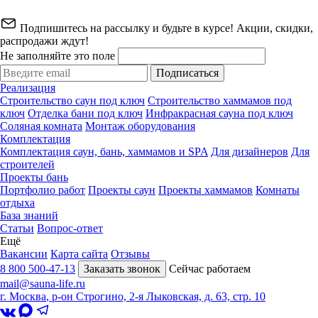
Подпишитесь на рассылку и будьте в курсе! Акции, скидки,
распродажи ждут!
Не заполняйте это поле
Подписаться
Реализация
Строительство саун под ключ
Строительство хаммамов под
ключ
Отделка бани под ключ
Инфракрасная сауна под ключ
Соляная комната
Монтаж оборудования
Комплектация
Комплектация саун, бань, хаммамов и SPA
Для дизайнеров
Для
строителей
Проекты бань
Портфолио работ
Проекты саун
Проекты хаммамов
Комнаты
отдыха
База знаний
Статьи
Вопрос-ответ
Ещё
Вакансии
Карта сайта
Отзывы
8 800 500-47-13
Заказать звонок
Сейчас работаем
mail@sauna-life.ru
г. Москва
,
р-он Строгино, 2-я Лыковская, д. 63, стр. 10