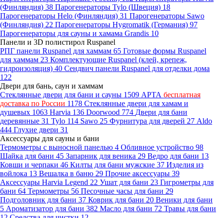
(Финляндия)
38
Парогенераторы Tylo (Швеция)
18
Парогенераторы Helo (Финляндия)
31
Парогенераторы Sawo
(Финляндия)
22
Парогенераторы Hygromatik (Германия)
97
Парогенераторы для сауны и хамама Grandis
10
Панели и 3D полистирол Ruspanel
РПГ панели Ruspanel для хаммам
65
Готовые формы Ruspanel
для хаммам
23
Комплектующие Ruspanel (клей, крепеж,
гидроизоляция)
40
Сендвич панели Ruspanel для отделки дома
122
Двери для бань, саун и хаммам
Стеклянные двери для бани и сауны
1509
АРТА
бесплатная
доставка по России
1178
Стеклянные двери для хамам и
душевых
1063
Harvia
136
Doorwood
774
Двери для бани
деревянные
31
Tylo
114
Sawo
25
Фурнитура для дверей
27
Aldo
444
Глухие двери
31
Аксессуары для сауны и бани
Термометры с выносной панелью
4
Обливное устройство
98
Шайка для бани
45
Запарник для веника
29
Ведро для бани
13
Ковши и черпаки
46
Килты для бани мужские
37
Изделия из
войлока
13
Вешалка в баню
29
Прочие аксессуары
39
Аксессуары Harvia Legend
22
Ушат для бани
23
Гигрометры для
бани
64
Термометры
56
Песочные часы для бани
29
Подголовник для бани
37
Коврик для бани
20
Веники для бани
5
Ароматизатор для бани
382
Масло для бани
72
Травы для бани
12
Средства для чистки
12