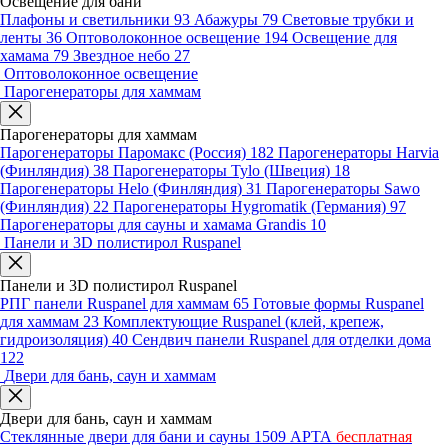
Освещение для бани
Плафоны и светильники
93
Абажуры
79
Световые трубки и
ленты
36
Оптоволоконное освещение
194
Освещение для
хамама
79
Звездное небо
27
Оптоволоконное освещение
Парогенераторы для хаммам
Парогенераторы для хаммам
Парогенераторы Паромакс (Россия)
182
Парогенераторы Harvia
(Финляндия)
38
Парогенераторы Tylo (Швеция)
18
Парогенераторы Helo (Финляндия)
31
Парогенераторы Sawo
(Финляндия)
22
Парогенераторы Hygromatik (Германия)
97
Парогенераторы для сауны и хамама Grandis
10
Панели и 3D полистирол Ruspanel
Панели и 3D полистирол Ruspanel
РПГ панели Ruspanel для хаммам
65
Готовые формы Ruspanel
для хаммам
23
Комплектующие Ruspanel (клей, крепеж,
гидроизоляция)
40
Сендвич панели Ruspanel для отделки дома
122
Двери для бань, саун и хаммам
Двери для бань, саун и хаммам
Стеклянные двери для бани и сауны
1509
АРТА
бесплатная