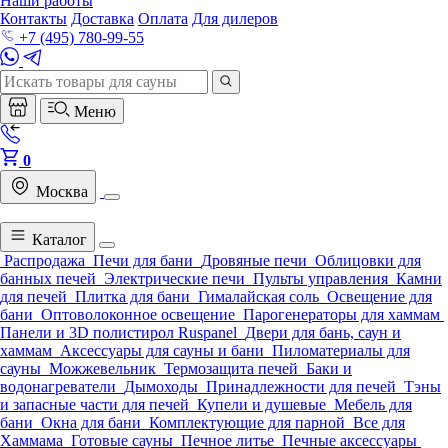
Наши работы
Контакты
Доставка
Оплата
Для дилеров
+7 (495) 780-99-55
Меню
0
Москва
Каталог
Распродажа
Печи для бани
Дровяные печи
Облицовки для
банных печей
Электрические печи
Пульты управления
Камни
для печей
Плитка для бани
Гималайская соль
Освещение для
бани
Оптоволоконное освещение
Парогенераторы для хаммам
Панели и 3D полистирол Ruspanel
Двери для бань, саун и
хаммам
Аксессуары для сауны и бани
Пиломатериалы для
сауны
Можжевельник
Термозащита печей
Баки и
водонагреватели
Дымоходы
Принадлежности для печей
Тэны
и запасные части для печей
Купели и душевые
Мебель для
бани
Окна для бани
Комплектующие для парной
Все для
Хаммама
Готовые сауны
Печное литье
Печные аксессуары