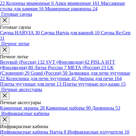
22
Колонны мраморные
6
Арки мраморные
161
Массажные
столы для хаммам
16
Мраморные раковины
24
Готовые сауны
Готовые сауны
Сауны HARVIA
30
Сауны Harvia для ванной
10
Сауны Re:Gen
11
Печное литье
Печное литье
Везувий (Россия)
132
SVT (Финляндия)
62
PISLA HTT
(Финляндия)
80
Литье России
7
МЕТА (Россия)
23
LK
(Словения)
29
Grand (Россия)
50
Задвижки для печи чугунные
22
Колосники для печи чугунные
41
Дверцы для печи
164
Плиты чугунные для печи
13
Плиты чугунные под казан
15
Печные аксессуары
Печные аксессуары
Каминные экраны
28
Каминные наборы
90
Дровницы
53
Инфракрасные кабины
Инфракрасные кабины
Инфракрасные кабины Harvia
8
Инфракрасные излучатели
10