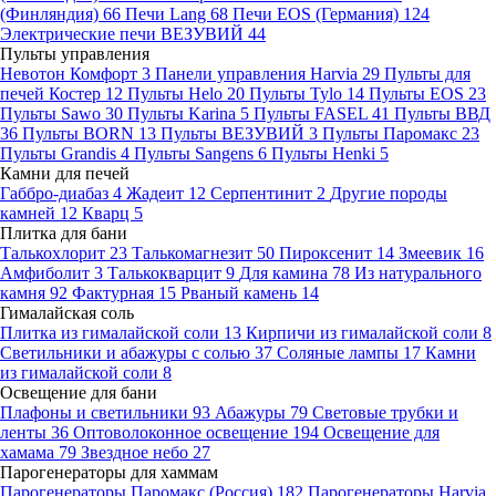
(Финляндия)
66
Печи Lang
68
Печи EOS (Германия)
124
Электрические печи ВЕЗУВИЙ
44
Пульты управления
Невотон Комфорт
3
Панели управления Harvia
29
Пульты для
печей Костер
12
Пульты Helo
20
Пульты Tylo
14
Пульты EOS
23
Пульты Sawo
30
Пульты Karina
5
Пульты FASEL
41
Пульты ВВД
36
Пульты BORN
13
Пульты ВЕЗУВИЙ
3
Пульты Паромакс
23
Пульты Grandis
4
Пульты Sangens
6
Пульты Henki
5
Камни для печей
Габбро-диабаз
4
Жадеит
12
Серпентинит
2
Другие породы
камней
12
Кварц
5
Плитка для бани
Талькохлорит
23
Талькомагнезит
50
Пироксенит
14
Змеевик
16
Амфиболит
3
Талькокварцит
9
Для камина
78
Из натурального
камня
92
Фактурная
15
Рваный камень
14
Гималайская соль
Плитка из гималайской соли
13
Кирпичи из гималайской соли
8
Светильники и абажуры с солью
37
Соляные лампы
17
Камни
из гималайской соли
8
Освещение для бани
Плафоны и светильники
93
Абажуры
79
Световые трубки и
ленты
36
Оптоволоконное освещение
194
Освещение для
хамама
79
Звездное небо
27
Парогенераторы для хаммам
Парогенераторы Паромакс (Россия)
182
Парогенераторы Harvia