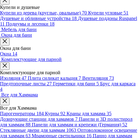
Купели и душевые
Купели из дерева (круглые, овальные)
70
Купели угловые
51
Душевые и обливные устройства
18
Душевые поддоны Ruspanel
11
Подиумы и лесенки
18
Мебель для бани
Окна для бани
Окна для бани
Окна
14
Комплектующие для парной
Комплектующие для парной
Изоляция
47
Плита силикат кальция
7
Вентиляция
73
Предтопочные листы
27
Герметики для бани
5
Брус для каркаса
4
Все для Хаммама
Все для Хаммама
Парогенераторы
184
Курны
92
Краны для хамама
35
Дозирующие станции для хамамов
7
Панели и 3D полистирол
для хаммам
88
Панели для хаммам и крепежи (Германия)
52
Стеклянные двери для хаммам
1063
Оптоволоконное освещение
для хаммам
63
Мраморные светильники
16
Панно для хаммам