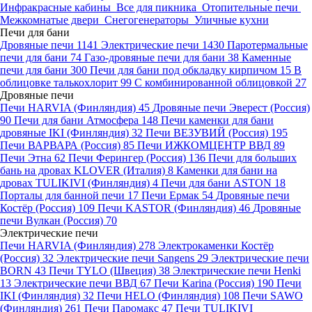
Инфракрасные кабины
Все для пикника
Отопительные печи
Межкомнатые двери
Снегогенераторы
Уличные кухни
Печи для бани
Дровяные печи
1141
Электрические печи
1430
Паротермальные
печи для бани
74
Газо-дровяные печи для бани
38
Каменные
печи для бани
300
Печи для бани под обкладку кирпичом
15
В
облицовке талькохлорит
99
С комбинированной облицовкой
27
Дровяные печи
Печи HARVIA (Финляндия)
45
Дровяные печи Эверест (Россия)
90
Печи для бани Атмосфера
148
Печи каменки для бани
дровяные IKI (Финляндия)
32
Печи ВЕЗУВИЙ (Россия)
195
Печи ВАРВАРА (Россия)
85
Печи ИЖКОМЦЕНТР ВВД
89
Печи Этна
62
Печи Ферингер (Россия)
136
Печи для больших
бань на дровах KLOVER (Италия)
8
Каменки для бани на
дровах TULIKIVI (Финляндия)
4
Печи для бани ASTON
18
Порталы для банной печи
17
Печи Ермак
54
Дровяные печи
Костёр (Россия)
109
Печи KASTOR (Финляндия)
46
Дровяные
печи Вулкан (Россия)
70
Электрические печи
Печи HARVIA (Финляндия)
278
Электрокаменки Костёр
(Россия)
32
Электрические печи Sangens
29
Электрические печи
BORN
43
Печи TYLO (Швеция)
38
Электрические печи Henki
13
Электрические печи ВВД
67
Печи Karina (Россия)
190
Печи
IKI (Финляндия)
32
Печи HELO (Финляндия)
108
Печи SAWO
(Финляндия)
261
Печи Паромакс
47
Печи TULIKIVI