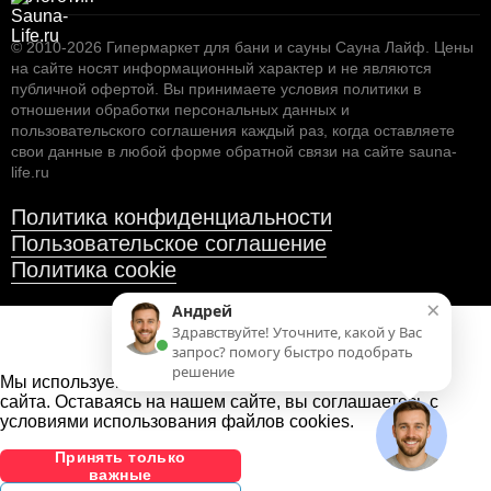
© 2010-2026
Гипермаркет для бани и сауны Сауна Лайф
.
Цены
на сайте носят информационный характер и не являются
публичной офертой. Вы принимаете условия
политики в
отношении обработки персональных данных
и
пользовательского соглашения
каждый раз, когда оставляете
свои данные в любой форме обратной связи на сайте sauna-
life.ru
Политика конфиденциальности
Пользовательское соглашение
Политика cookie
×
Андрей
Здравствуйте! Уточните, какой у Вас
запрос? помогу быстро подобрать
решение
Мы используем файлы cookies
для улучшения работы
сайта. Оставаясь на нашем сайте, вы соглашаетесь с
условиями использования файлов cookies.
Принять только
важные