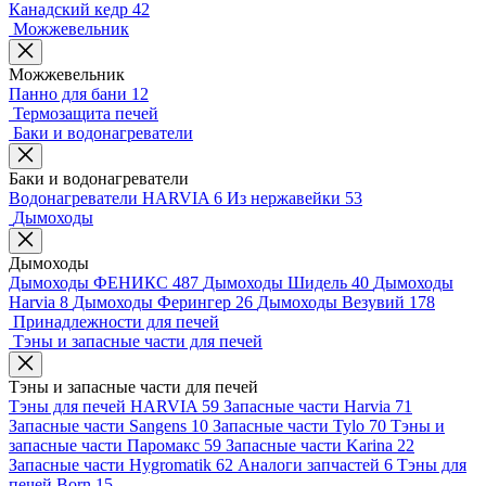
Канадский кедр
42
Можжевельник
Можжевельник
Панно для бани
12
Термозащита печей
Баки и водонагреватели
Баки и водонагреватели
Водонагреватели HARVIA
6
Из нержавейки
53
Дымоходы
Дымоходы
Дымоходы ФЕНИКС
487
Дымоходы Шидель
40
Дымоходы
Harvia
8
Дымоходы Ферингер
26
Дымоходы Везувий
178
Принадлежности для печей
Тэны и запасные части для печей
Тэны и запасные части для печей
Тэны для печей HARVIA
59
Запасные части Harvia
71
Запасные части Sangens
10
Запасные части Tylo
70
Тэны и
запасные части Паромакс
59
Запасные части Karina
22
Запасные части Hygromatik
62
Аналоги запчастей
6
Тэны для
печей Born
15