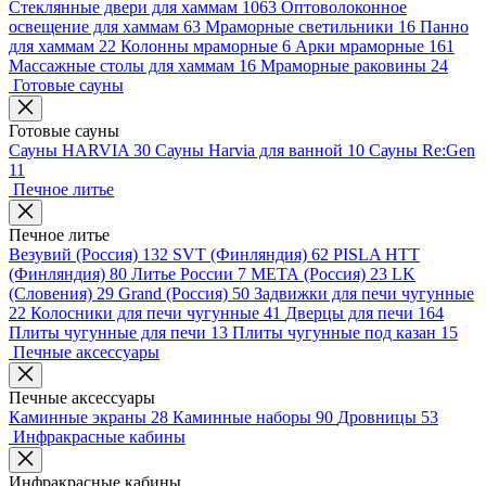
Стеклянные двери для хаммам
1063
Оптоволоконное
освещение для хаммам
63
Мраморные светильники
16
Панно
для хаммам
22
Колонны мраморные
6
Арки мраморные
161
Массажные столы для хаммам
16
Мраморные раковины
24
Готовые сауны
Готовые сауны
Сауны HARVIA
30
Сауны Harvia для ванной
10
Сауны Re:Gen
11
Печное литье
Печное литье
Везувий (Россия)
132
SVT (Финляндия)
62
PISLA HTT
(Финляндия)
80
Литье России
7
МЕТА (Россия)
23
LK
(Словения)
29
Grand (Россия)
50
Задвижки для печи чугунные
22
Колосники для печи чугунные
41
Дверцы для печи
164
Плиты чугунные для печи
13
Плиты чугунные под казан
15
Печные аксессуары
Печные аксессуары
Каминные экраны
28
Каминные наборы
90
Дровницы
53
Инфракрасные кабины
Инфракрасные кабины