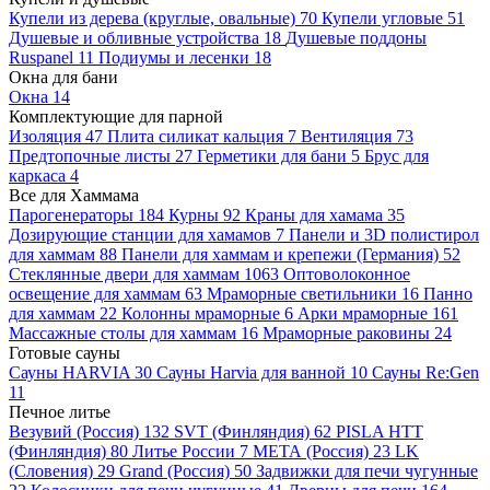
Купели из дерева (круглые, овальные)
70
Купели угловые
51
Душевые и обливные устройства
18
Душевые поддоны
Ruspanel
11
Подиумы и лесенки
18
Окна для бани
Окна
14
Комплектующие для парной
Изоляция
47
Плита силикат кальция
7
Вентиляция
73
Предтопочные листы
27
Герметики для бани
5
Брус для
каркаса
4
Все для Хаммама
Парогенераторы
184
Курны
92
Краны для хамама
35
Дозирующие станции для хамамов
7
Панели и 3D полистирол
для хаммам
88
Панели для хаммам и крепежи (Германия)
52
Стеклянные двери для хаммам
1063
Оптоволоконное
освещение для хаммам
63
Мраморные светильники
16
Панно
для хаммам
22
Колонны мраморные
6
Арки мраморные
161
Массажные столы для хаммам
16
Мраморные раковины
24
Готовые сауны
Сауны HARVIA
30
Сауны Harvia для ванной
10
Сауны Re:Gen
11
Печное литье
Везувий (Россия)
132
SVT (Финляндия)
62
PISLA HTT
(Финляндия)
80
Литье России
7
МЕТА (Россия)
23
LK
(Словения)
29
Grand (Россия)
50
Задвижки для печи чугунные