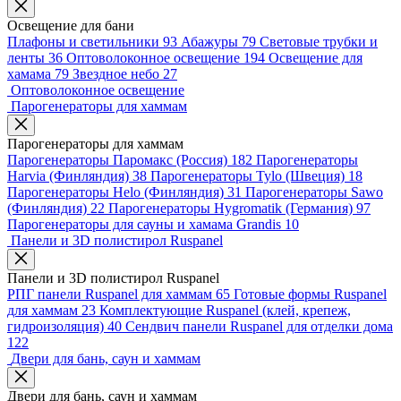
Освещение для бани
Плафоны и светильники
93
Абажуры
79
Световые трубки и
ленты
36
Оптоволоконное освещение
194
Освещение для
хамама
79
Звездное небо
27
Оптоволоконное освещение
Парогенераторы для хаммам
Парогенераторы для хаммам
Парогенераторы Паромакс (Россия)
182
Парогенераторы
Harvia (Финляндия)
38
Парогенераторы Tylo (Швеция)
18
Парогенераторы Helo (Финляндия)
31
Парогенераторы Sawo
(Финляндия)
22
Парогенераторы Hygromatik (Германия)
97
Парогенераторы для сауны и хамама Grandis
10
Панели и 3D полистирол Ruspanel
Панели и 3D полистирол Ruspanel
РПГ панели Ruspanel для хаммам
65
Готовые формы Ruspanel
для хаммам
23
Комплектующие Ruspanel (клей, крепеж,
гидроизоляция)
40
Сендвич панели Ruspanel для отделки дома
122
Двери для бань, саун и хаммам
Двери для бань, саун и хаммам