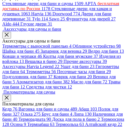
Стеклянные двери для бани и сауны
1509
АРТА
бесплатная
доставка по России
1178
Стеклянные двери для хамам и
душевых
1063
Harvia
136
Doorwood
774
Двери для бани
деревянные
31
Tylo
114
Sawo
25
Фурнитура для дверей
27
Aldo
444
Глухие двери
31
Аксессуары для сауны и бани
Аксессуары для сауны и бани
Термометры с выносной панелью
4
Обливное устройство
98
Шайка для бани
45
Запарник для веника
29
Ведро для бани
13
Ковши и черпаки
46
Килты для бани мужские
37
Изделия из
войлока
13
Вешалка в баню
29
Прочие аксессуары
39
Аксессуары Harvia Legend
22
Ушат для бани
23
Гигрометры
для бани
64
Термометры
56
Песочные часы для бани
29
Подголовник для бани
37
Коврик для бани
20
Веники для
бани
5
Ароматизатор для бани
382
Масло для бани
72
Травы
для бани
12
Средства для чистки
12
Пиломатериалы для сауны
Пиломатериалы для сауны
Кедр
76
Вагонка для бани и сауны
489
Абаш
103
Полок для
бани
327
Ольха
275
Брус для бани
4
Липа
130
Наличники для
бани
40
Терморадиата
90
Доска для пола в баню
2
Термоосина
128
Осина
9
Термоабаш
63
Термоольха
63
Алтайский кедр
22