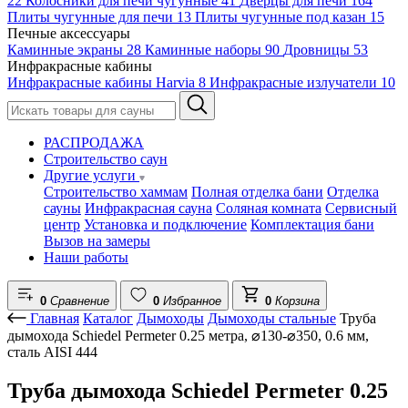
22
Колосники для печи чугунные
41
Дверцы для печи
164
Плиты чугунные для печи
13
Плиты чугунные под казан
15
Печные аксессуары
Каминные экраны
28
Каминные наборы
90
Дровницы
53
Инфракрасные кабины
Инфракрасные кабины Harvia
8
Инфракрасные излучатели
10
РАСПРОДАЖА
Строительство саун
Другие услуги
Строительство хаммам
Полная отделка бани
Отделка
сауны
Инфракрасная сауна
Соляная комната
Сервисный
центр
Установка и подключение
Комплектация бани
Вызов на замеры
Наши работы
0
Сравнение
0
Избранное
0
Корзина
Главная
Каталог
Дымоходы
Дымоходы стальные
Труба
дымохода Schiedel Permeter 0.25 метра, ⌀130-⌀350, 0.6 мм,
сталь AISI 444
Труба дымохода Schiedel Permeter 0.25