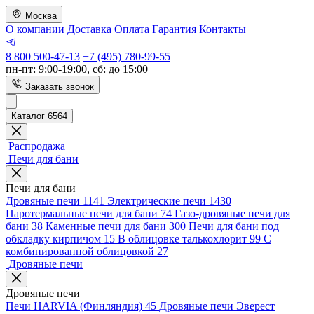
Москва
О компании
Доставка
Оплата
Гарантия
Контакты
8 800 500-47-13
+7 (495) 780-99-55
пн-пт: 9:00-19:00, сб: до 15:00
Заказать звонок
Каталог 6564
Распродажа
Печи для бани
Печи для бани
Дровяные печи
1141
Электрические печи
1430
Паротермальные печи для бани
74
Газо-дровяные печи для
бани
38
Каменные печи для бани
300
Печи для бани под
обкладку кирпичом
15
В облицовке талькохлорит
99
С
комбинированной облицовкой
27
Дровяные печи
Дровяные печи
Печи HARVIA (Финляндия)
45
Дровяные печи Эверест