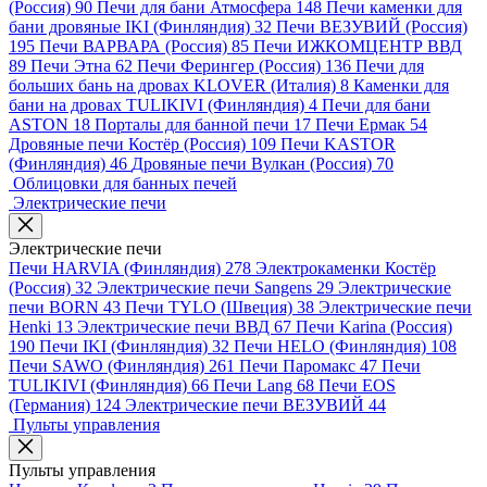
(Россия)
90
Печи для бани Атмосфера
148
Печи каменки для
бани дровяные IKI (Финляндия)
32
Печи ВЕЗУВИЙ (Россия)
195
Печи ВАРВАРА (Россия)
85
Печи ИЖКОМЦЕНТР ВВД
89
Печи Этна
62
Печи Ферингер (Россия)
136
Печи для
больших бань на дровах KLOVER (Италия)
8
Каменки для
бани на дровах TULIKIVI (Финляндия)
4
Печи для бани
ASTON
18
Порталы для банной печи
17
Печи Ермак
54
Дровяные печи Костёр (Россия)
109
Печи KASTOR
(Финляндия)
46
Дровяные печи Вулкан (Россия)
70
Облицовки для банных печей
Электрические печи
Электрические печи
Печи HARVIA (Финляндия)
278
Электрокаменки Костёр
(Россия)
32
Электрические печи Sangens
29
Электрические
печи BORN
43
Печи TYLO (Швеция)
38
Электрические печи
Henki
13
Электрические печи ВВД
67
Печи Karina (Россия)
190
Печи IKI (Финляндия)
32
Печи HELO (Финляндия)
108
Печи SAWO (Финляндия)
261
Печи Паромакс
47
Печи
TULIKIVI (Финляндия)
66
Печи Lang
68
Печи EOS
(Германия)
124
Электрические печи ВЕЗУВИЙ
44
Пульты управления
Пульты управления