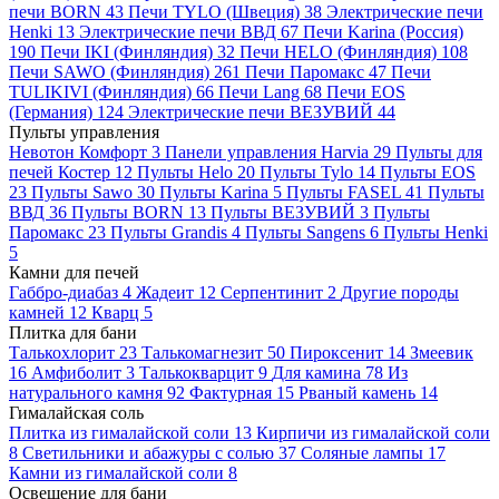
печи BORN
43
Печи TYLO (Швеция)
38
Электрические печи
Henki
13
Электрические печи ВВД
67
Печи Karina (Россия)
190
Печи IKI (Финляндия)
32
Печи HELO (Финляндия)
108
Печи SAWO (Финляндия)
261
Печи Паромакс
47
Печи
TULIKIVI (Финляндия)
66
Печи Lang
68
Печи EOS
(Германия)
124
Электрические печи ВЕЗУВИЙ
44
Пульты управления
Невотон Комфорт
3
Панели управления Harvia
29
Пульты для
печей Костер
12
Пульты Helo
20
Пульты Tylo
14
Пульты EOS
23
Пульты Sawo
30
Пульты Karina
5
Пульты FASEL
41
Пульты
ВВД
36
Пульты BORN
13
Пульты ВЕЗУВИЙ
3
Пульты
Паромакс
23
Пульты Grandis
4
Пульты Sangens
6
Пульты Henki
5
Камни для печей
Габбро-диабаз
4
Жадеит
12
Серпентинит
2
Другие породы
камней
12
Кварц
5
Плитка для бани
Талькохлорит
23
Талькомагнезит
50
Пироксенит
14
Змеевик
16
Амфиболит
3
Талькокварцит
9
Для камина
78
Из
натурального камня
92
Фактурная
15
Рваный камень
14
Гималайская соль
Плитка из гималайской соли
13
Кирпичи из гималайской соли
8
Светильники и абажуры с солью
37
Соляные лампы
17
Камни из гималайской соли
8
Освещение для бани