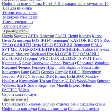
Инфракрасные кабины Harvia
8
Инфракрасные излучатели
10
Все для пикника
Отопительные печи
Межкомнатые двери
Снегогенераторы
Уличные кухни
Производители
Harvia
Sangens
АРТА
Невотон
FASEL
Henki
Костёр
Karina
Печи Атмосфера
EOS
IKI (Финляндия)
KASTOR
BORN
SlRus
TYLO
CARIITTI
Этна
HELO
ВЕЗУВИЙ
Bentwood
PISLA
SVT
МЕТА
ИЖКОМЦЕНТР ВВД
SCHIEDEL
Tulikivi
Литком
Вулкан
Магнум
Duck and Dog
KLOVER
Talc
OSMANLI
MUSLUGU (Турция)
WEDI
LUX ELEMENTS
WDT
Иван
Купала и К
Sawo
Doorwood
Grand (Россия)
Паромакс
Woodson
Ruspanel
Феникс
Feringer
Hygromatik
Варвара
Sauna-Life
Ковкоград
Lang
GrillD
Grandis
Camylle
KOLO
Blumenberg
Эверест
ASTON
Березка
RGR
Ермак
Licht-2000
Mondex
ИзиСтим
Kovstandart
Теклар
Fischer
ALDO
Wood-Point
Spitzner
Wellness Spa
R-Snow
Regen Spa
Morelli Impero
Helios
РАСПРОДАЖА
Строительство саун
Другие услуги
Строительство хаммам
Полная отделка бани
Отделка сауны
Инфракрасная сауна
Соляная комната
Сервисный центр