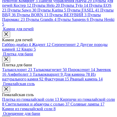
Невотон Комфорт
3
Панели управления Harvia
29
Пульты для
печей Костер
12
Пульты Helo
20
Пульты Tylo
14
Пульты EOS
23
Пульты Sawo
30
Пульты Karina
5
Пульты FASEL
41
Пульты
ВВД
36
Пульты BORN
13
Пульты ВЕЗУВИЙ
3
Пульты
Паромакс
23
Пульты Grandis
4
Пульты Sangens
6
Пульты Henki
5
Камни для печей
Камни для печей
Габбро-диабаз
4
Жадеит
12
Серпентинит
2
Другие породы
камней
12
Кварц
5
Плитка для бани
Плитка для бани
Талькохлорит
23
Талькомагнезит
50
Пироксенит
14
Змеевик
16
Амфиболит
3
Талькокварцит
9
Для камина
78
Из
натурального камня
92
Фактурная
15
Рваный камень
14
Гималайская соль
Гималайская соль
Плитка из гималайской соли
13
Кирпичи из гималайской соли
8
Светильники и абажуры с солью
37
Соляные лампы
17
Камни из гималайской соли
8
Освещение для бани