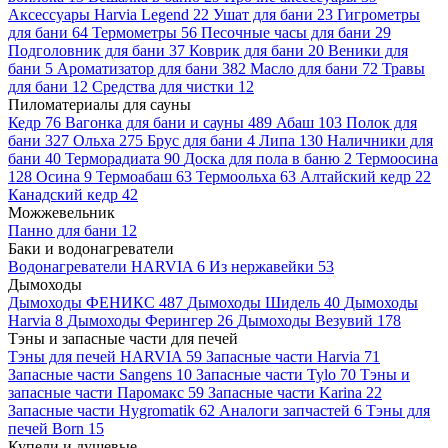
Аксессуары Harvia Legend
22
Ушат для бани
23
Гигрометры
для бани
64
Термометры
56
Песочные часы для бани
29
Подголовник для бани
37
Коврик для бани
20
Веники для
бани
5
Ароматизатор для бани
382
Масло для бани
72
Травы
для бани
12
Средства для чистки
12
Пиломатериалы для сауны
Кедр
76
Вагонка для бани и сауны
489
Абаш
103
Полок для
бани
327
Ольха
275
Брус для бани
4
Липа
130
Наличники для
бани
40
Терморадиата
90
Доска для пола в баню
2
Термоосина
128
Осина
9
Термоабаш
63
Термоольха
63
Алтайский кедр
22
Канадский кедр
42
Можжевельник
Панно для бани
12
Баки и водонагреватели
Водонагреватели HARVIA
6
Из нержавейки
53
Дымоходы
Дымоходы ФЕНИКС
487
Дымоходы Шидель
40
Дымоходы
Harvia
8
Дымоходы Ферингер
26
Дымоходы Везувий
178
Тэны и запасные части для печей
Тэны для печей HARVIA
59
Запасные части Harvia
71
Запасные части Sangens
10
Запасные части Tylo
70
Тэны и
запасные части Паромакс
59
Запасные части Karina
22
Запасные части Hygromatik
62
Аналоги запчастей
6
Тэны для
печей Born
15
Купели и душевые