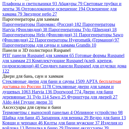
Плафоны и светильники
93
Абажуры
79
Световые трубки и
ленты
36
Оптоволоконное освещение
194
Освещение для
хамама
79
Звездное небо
27
Парогенераторы для хаммам
Парогенераторы Паромакс (Россия)
182
Парогенераторы
Harvia (Финляндия)
38
Парогенераторы Tylo (Швеция)
18
Парогенераторы Helo (Финляндия)
31
Парогенераторы Sawo
(Финляндия)
22
Парогенераторы Hygromatik (Германия)
97
Парогенераторы для сауны и хамама Grandis
10
Панели и 3D полистирол Ruspanel
РПГ панели Ruspanel для хаммам
65
Готовые формы Ruspanel
для хаммам
23
Комплектующие Ruspanel (клей, крепеж,
гидроизоляция)
40
Сендвич панели Ruspanel для отделки дома
122
Двери для бань, саун и хаммам
Стеклянные двери для бани и сауны
1509
АРТА
бесплатная
доставка по России
1178
Стеклянные двери для хамам и
душевых
1063
Harvia
136
Doorwood
774
Двери для бани
деревянные
31
Tylo
114
Sawo
25
Фурнитура для дверей
27
Aldo
444
Глухие двери
31
Аксессуары для сауны и бани
Термометры с выносной панелью
4
Обливное устройство
98
Шайка для бани
45
Запарник для веника
29
Ведро для бани
13
Ковши и черпаки
46
Килты для бани мужские
37
Изделия из
войлока
13
Вешалка в баню
29
Прочие аксессуары
39