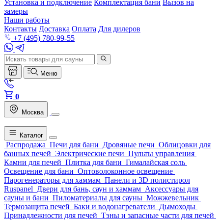
Установка и подключение
Комплектация бани
Вызов на
замеры
Наши работы
Контакты
Доставка
Оплата
Для дилеров
+7 (495) 780-99-55
Меню
0
Москва
Каталог
Распродажа
Печи для бани
Дровяные печи
Облицовки для
банных печей
Электрические печи
Пульты управления
Камни для печей
Плитка для бани
Гималайская соль
Освещение для бани
Оптоволоконное освещение
Парогенераторы для хаммам
Панели и 3D полистирол
Ruspanel
Двери для бань, саун и хаммам
Аксессуары для
сауны и бани
Пиломатериалы для сауны
Можжевельник
Термозащита печей
Баки и водонагреватели
Дымоходы
Принадлежности для печей
Тэны и запасные части для печей