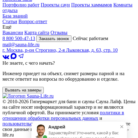
Портфолио работ
Проекты саун
Проекты хаммамов
Комнаты
отдыха
База знаний
Статьи
Вопрос-ответ
Ещё
Вакансии
Карта сайта
Отзывы
8 800 500-47-13
Сейчас работаем
Заказать звонок
mail@sauna-life.ru
г. Москва
,
р-он Строгино, 2-я Лыковская, д. 63, стр. 10
Не знаете, с чего начать?
Инженер приедет на объект, снимет размеры парной и на
месте ответит на вопросы по оборудованию и отделке.
Вызвать на замеры
© 2010-2026
Гипермаркет для бани и сауны Сауна Лайф
.
Цены
на сайте носят информационный характер и не являются
публичной офертой. Вы принимаете условия
политики в
отношении обработки персональных данных
и
пользовательского соглашения
каждый раз, когда оставляете
×
Андрей
свои данные в любой форме обратной связи на сайте sauna-
Здравствуйте! Уточните, какой у Вас
life.ru