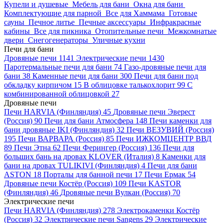
Купели и душевые
Мебель для бани
Окна для бани
Комплектующие для парной
Все для Хаммама
Готовые
сауны
Печное литье
Печные аксессуары
Инфракрасные
кабины
Все для пикника
Отопительные печи
Межкомнатые
двери
Снегогенераторы
Уличные кухни
Печи для бани
Дровяные печи
1141
Электрические печи
1430
Паротермальные печи для бани
74
Газо-дровяные печи для
бани
38
Каменные печи для бани
300
Печи для бани под
обкладку кирпичом
15
В облицовке талькохлорит
99
С
комбинированной облицовкой
27
Дровяные печи
Печи HARVIA (Финляндия)
45
Дровяные печи Эверест
(Россия)
90
Печи для бани Атмосфера
148
Печи каменки для
бани дровяные IKI (Финляндия)
32
Печи ВЕЗУВИЙ (Россия)
195
Печи ВАРВАРА (Россия)
85
Печи ИЖКОМЦЕНТР ВВД
89
Печи Этна
62
Печи Ферингер (Россия)
136
Печи для
больших бань на дровах KLOVER (Италия)
8
Каменки для
бани на дровах TULIKIVI (Финляндия)
4
Печи для бани
ASTON
18
Порталы для банной печи
17
Печи Ермак
54
Дровяные печи Костёр (Россия)
109
Печи KASTOR
(Финляндия)
46
Дровяные печи Вулкан (Россия)
70
Электрические печи
Печи HARVIA (Финляндия)
278
Электрокаменки Костёр
(Россия)
32
Электрические печи Sangens
29
Электрические