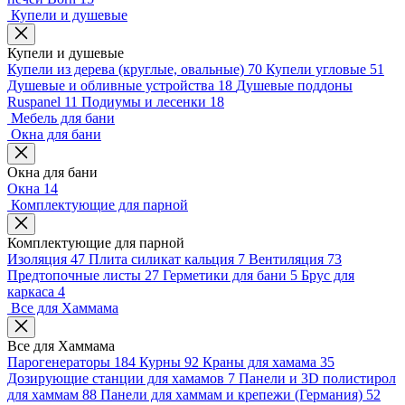
Купели и душевые
Купели и душевые
Купели из дерева (круглые, овальные)
70
Купели угловые
51
Душевые и обливные устройства
18
Душевые поддоны
Ruspanel
11
Подиумы и лесенки
18
Мебель для бани
Окна для бани
Окна для бани
Окна
14
Комплектующие для парной
Комплектующие для парной
Изоляция
47
Плита силикат кальция
7
Вентиляция
73
Предтопочные листы
27
Герметики для бани
5
Брус для
каркаса
4
Все для Хаммама
Все для Хаммама
Парогенераторы
184
Курны
92
Краны для хамама
35
Дозирующие станции для хамамов
7
Панели и 3D полистирол
для хаммам
88
Панели для хаммам и крепежи (Германия)
52