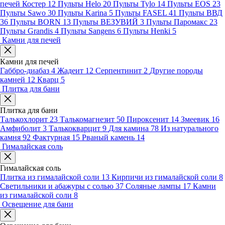
печей Костер
12
Пульты Helo
20
Пульты Tylo
14
Пульты EOS
23
Пульты Sawo
30
Пульты Karina
5
Пульты FASEL
41
Пульты ВВД
36
Пульты BORN
13
Пульты ВЕЗУВИЙ
3
Пульты Паромакс
23
Пульты Grandis
4
Пульты Sangens
6
Пульты Henki
5
Камни для печей
Камни для печей
Габбро-диабаз
4
Жадеит
12
Серпентинит
2
Другие породы
камней
12
Кварц
5
Плитка для бани
Плитка для бани
Талькохлорит
23
Талькомагнезит
50
Пироксенит
14
Змеевик
16
Амфиболит
3
Талькокварцит
9
Для камина
78
Из натурального
камня
92
Фактурная
15
Рваный камень
14
Гималайская соль
Гималайская соль
Плитка из гималайской соли
13
Кирпичи из гималайской соли
8
Светильники и абажуры с солью
37
Соляные лампы
17
Камни
из гималайской соли
8
Освещение для бани