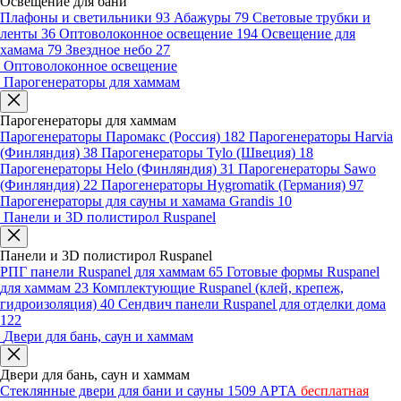
Освещение для бани
Плафоны и светильники
93
Абажуры
79
Световые трубки и
ленты
36
Оптоволоконное освещение
194
Освещение для
хамама
79
Звездное небо
27
Оптоволоконное освещение
Парогенераторы для хаммам
Парогенераторы для хаммам
Парогенераторы Паромакс (Россия)
182
Парогенераторы Harvia
(Финляндия)
38
Парогенераторы Tylo (Швеция)
18
Парогенераторы Helo (Финляндия)
31
Парогенераторы Sawo
(Финляндия)
22
Парогенераторы Hygromatik (Германия)
97
Парогенераторы для сауны и хамама Grandis
10
Панели и 3D полистирол Ruspanel
Панели и 3D полистирол Ruspanel
РПГ панели Ruspanel для хаммам
65
Готовые формы Ruspanel
для хаммам
23
Комплектующие Ruspanel (клей, крепеж,
гидроизоляция)
40
Сендвич панели Ruspanel для отделки дома
122
Двери для бань, саун и хаммам
Двери для бань, саун и хаммам
Стеклянные двери для бани и сауны
1509
АРТА
бесплатная