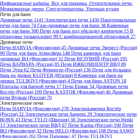
Инфракрасные кабины
Все для пикника
Отопительные печи
Межкомнатые двери
Снегогенераторы
Уличные кухни
Печи для бани
Дровяные печи
1141
Электрические печи
1430
Паротермальные
печи для бани
74
Газо-дровяные печи для бани
38
Каменные
печи для бани
300
Печи для бани под обкладку кирпичом
15
В
облицовке талькохлорит
99
С комбинированной облицовкой
27
Дровяные печи
Печи HARVIA (Финляндия)
45
Дровяные печи Эверест (Россия)
90
Печи для бани Атмосфера
148
Печи каменки для бани
дровяные IKI (Финляндия)
32
Печи ВЕЗУВИЙ (Россия)
195
Печи ВАРВАРА (Россия)
85
Печи ИЖКОМЦЕНТР ВВД
89
Печи Этна
62
Печи Ферингер (Россия)
136
Печи для больших
бань на дровах KLOVER (Италия)
8
Каменки для бани на
дровах TULIKIVI (Финляндия)
4
Печи для бани ASTON
18
Порталы для банной печи
17
Печи Ермак
54
Дровяные печи
Костёр (Россия)
109
Печи KASTOR (Финляндия)
46
Дровяные
печи Вулкан (Россия)
70
Электрические печи
Печи HARVIA (Финляндия)
278
Электрокаменки Костёр
(Россия)
32
Электрические печи Sangens
29
Электрические печи
BORN
43
Печи TYLO (Швеция)
38
Электрические печи Henki
13
Электрические печи ВВД
67
Печи Karina (Россия)
190
Печи
IKI (Финляндия)
32
Печи HELO (Финляндия)
108
Печи SAWO
(Финляндия)
261
Печи Паромакс
47
Печи TULIKIVI