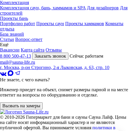
Комплектация
Комплектация саун, бань, хаммамов и SPA
Для дизайнеров
Для
строителей
Проекты бань
Портфолио работ
Проекты саун
Проекты хаммамов
Комнаты
отдыха
База знаний
Статьи
Вопрос-ответ
Ещё
Вакансии
Карта сайта
Отзывы
8 800 500-47-13
Заказать звонок
Сейчас работаем
mail@sauna-life.ru
г. Москва
,
р-он Строгино, 2-я Лыковская, д. 63, стр. 10
Не знаете, с чего начать?
Инженер приедет на объект, снимет размеры парной и на месте
ответит на вопросы по оборудованию и отделке.
Вызвать на замеры
© 2010-2026
Гипермаркет для бани и сауны Сауна Лайф
.
Цены
на сайте носят информационный характер и не являются
публичной офертой. Вы принимаете условия
политики в