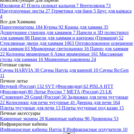
Комплектующие для парной
Изоляция
47
Плита силикат кальция
7
Вентиляция
73
Предтопочные листы
27
Герметики для бани
5
Брус для каркаса
4
Все для Хаммама
Парогенераторы
184
Курны
92
Краны для хамама
35
Дозирующие станции для хамамов
7
Панели и 3D полистирол
для хаммам
88
Панели для хаммам и крепежи (Германия)
52
Стеклянные двери для хаммам
1063
Оптоволоконное освещение
для хаммам
63
Мраморные светильники
16
Панно для хаммам
22
Колонны мраморные
6
Арки мраморные
161
Массажные
столы для хаммам
16
Мраморные раковины
24
Готовые сауны
Сауны HARVIA
30
Сауны Harvia для ванной
10
Сауны Re:Gen
11
Печное литье
Везувий (Россия)
132
SVT (Финляндия)
62
PISLA HTT
(Финляндия)
80
Литье России
7
МЕТА (Россия)
23
LK
(Словения)
29
Grand (Россия)
50
Задвижки для печи чугунные
22
Колосники для печи чугунные
41
Дверцы для печи
164
Плиты чугунные для печи
13
Плиты чугунные под казан
15
Печные аксессуары
Каминные экраны
28
Каминные наборы
90
Дровницы
53
Инфракрасные кабины
Инфракрасные кабины Harvia
8
Инфракрасные излучатели
10