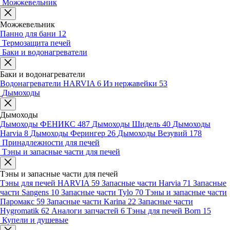
Можжевельник
Можжевельник
Панно для бани
12
Термозащита печей
Баки и водонагреватели
Баки и водонагреватели
Водонагреватели HARVIA
6
Из нержавейки
53
Дымоходы
Дымоходы
Дымоходы ФЕНИКС
487
Дымоходы Шидель
40
Дымоходы
Harvia
8
Дымоходы Ферингер
26
Дымоходы Везувий
178
Принадлежности для печей
Тэны и запасные части для печей
Тэны и запасные части для печей
Тэны для печей HARVIA
59
Запасные части Harvia
71
Запасные
части Sangens
10
Запасные части Tylo
70
Тэны и запасные части
Паромакс
59
Запасные части Karina
22
Запасные части
Hygromatik
62
Аналоги запчастей
6
Тэны для печей Born
15
Купели и душевые