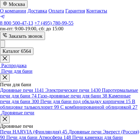
Москва
О компании
Доставка
Оплата
Гарантия
Контакты
8 800 500-47-13
+7 (495) 780-99-55
пн-пт: 9:00-19:00, сб: до 15:00
Заказать звонок
Каталог 6564
Распродажа
Печи для бани
Печи для бани
Дровяные печи
1141
Электрические печи
1430
Паротермальные
печи для бани
74
Газо-дровяные печи для бани
38
Каменные
печи для бани
300
Печи для бани под обкладку кирпичом
15
В
облицовке талькохлорит
99
С комбинированной облицовкой
27
Дровяные печи
Дровяные печи
Печи HARVIA (Финляндия)
45
Дровяные печи Эверест (Россия)
90
Печи для бани Атмосфера
148
Печи каменки для бани