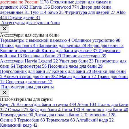
доставка по России
1178
Стеклянные двери для хамам и
душевых
1063
Harvia
136
Doorwood
774
Двери для бани
деревянные
31
Tylo
114
Sawo
25
Фурнитура для дверей
27
Aldo
444
Глухие двери
31
Аксессуары для сауны и бани
Аксессуары для сауны и бани
Термометры с выносной панелью
4
Обливное устройство
98
Шайка для бани
45
Запарник для веника
29
Ведро для бани
13
Ковши и черпаки
46
Килты для бани мужские
37
Изделия из
войлока
13
Вешалка в баню
29
Прочие аксессуары
39
Аксессуары Harvia Legend
22
Ушат для бани
23
Гигрометры для
бани
64
Термометры
56
Песочные часы для бани
29
Подголовник для бани
37
Коврик для бани
20
Веники для бани
5
Ароматизатор для бани
382
Масло для бани
72
Травы для бани
12
Средства для чистки
12
Пиломатериалы для сауны
Пиломатериалы для сауны
Кедр
76
Вагонка для бани и сауны
489
Абаш
103
Полок для бани
327
Ольха
275
Брус для бани
4
Липа
130
Наличники для бани
40
Терморадиата
90
Доска для пола в баню
2
Термоосина
128
Осина
9
Термоабаш
63
Термоольха
63
Алтайский кедр
22
Канадский кедр
42