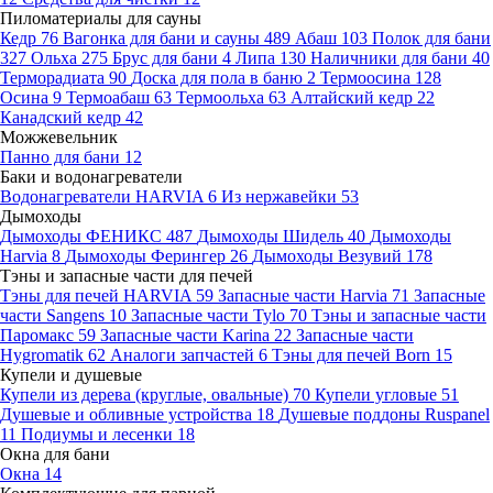
Пиломатериалы для сауны
Кедр
76
Вагонка для бани и сауны
489
Абаш
103
Полок для бани
327
Ольха
275
Брус для бани
4
Липа
130
Наличники для бани
40
Терморадиата
90
Доска для пола в баню
2
Термоосина
128
Осина
9
Термоабаш
63
Термоольха
63
Алтайский кедр
22
Канадский кедр
42
Можжевельник
Панно для бани
12
Баки и водонагреватели
Водонагреватели HARVIA
6
Из нержавейки
53
Дымоходы
Дымоходы ФЕНИКС
487
Дымоходы Шидель
40
Дымоходы
Harvia
8
Дымоходы Ферингер
26
Дымоходы Везувий
178
Тэны и запасные части для печей
Тэны для печей HARVIA
59
Запасные части Harvia
71
Запасные
части Sangens
10
Запасные части Tylo
70
Тэны и запасные части
Паромакс
59
Запасные части Karina
22
Запасные части
Hygromatik
62
Аналоги запчастей
6
Тэны для печей Born
15
Купели и душевые
Купели из дерева (круглые, овальные)
70
Купели угловые
51
Душевые и обливные устройства
18
Душевые поддоны Ruspanel
11
Подиумы и лесенки
18
Окна для бани
Окна
14