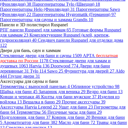
(Финляндия)
38
Парогенераторы Tylo (Швеция)
18
Парогенераторы Helo (Финляндия)
31
Парогенераторы Sawo
(Финляндия)
22
Парогенераторы Hygromatik (Германия)
97
Парогенераторы для сауны и хамама Grandis
10
Панели и 3D полистирол Ruspanel
РПГ панели Ruspanel для хаммам
65
Готовые формы Ruspanel
для хаммам
23
Комплектующие Ruspanel (клей, крепеж,
гидроизоляция)
40
Сендвич панели Ruspanel для отделки дома
122
Двери для бань, саун и хаммам
Стеклянные двери для бани и сауны
1509
АРТА
бесплатная
доставка по России
1178
Стеклянные двери для хамам и
душевых
1063
Harvia
136
Doorwood
774
Двери для бани
деревянные
31
Tylo
114
Sawo
25
Фурнитура для дверей
27
Aldo
444
Глухие двери
31
Аксессуары для сауны и бани
Термометры с выносной панелью
4
Обливное устройство
98
Шайка для бани
45
Запарник для веника
29
Ведро для бани
13
Ковши и черпаки
46
Килты для бани мужские
37
Изделия из
войлока
13
Вешалка в баню
29
Прочие аксессуары
39
Аксессуары Harvia Legend
22
Ушат для бани
23
Гигрометры для
бани
64
Термометры
56
Песочные часы для бани
29
Подголовник для бани
37
Коврик для бани
20
Веники для бани
5
Ароматизатор для бани
382
Масло для бани
72
Травы для бани
12
Средства для чистки
12