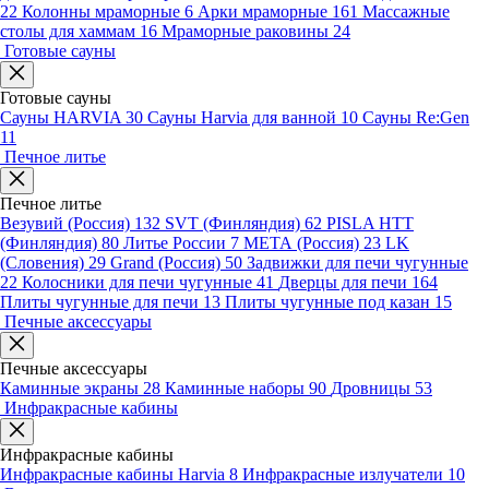
22
Колонны мраморные
6
Арки мраморные
161
Массажные
столы для хаммам
16
Мраморные раковины
24
Готовые сауны
Готовые сауны
Сауны HARVIA
30
Сауны Harvia для ванной
10
Сауны Re:Gen
11
Печное литье
Печное литье
Везувий (Россия)
132
SVT (Финляндия)
62
PISLA HTT
(Финляндия)
80
Литье России
7
МЕТА (Россия)
23
LK
(Словения)
29
Grand (Россия)
50
Задвижки для печи чугунные
22
Колосники для печи чугунные
41
Дверцы для печи
164
Плиты чугунные для печи
13
Плиты чугунные под казан
15
Печные аксессуары
Печные аксессуары
Каминные экраны
28
Каминные наборы
90
Дровницы
53
Инфракрасные кабины
Инфракрасные кабины
Инфракрасные кабины Harvia
8
Инфракрасные излучатели
10