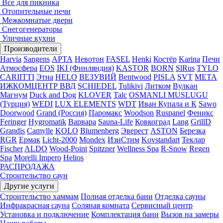
Все для пикника
Отопительные печи
Межкомнатые двери
Снегогенераторы
Уличные кухни
Производители
Harvia
Sangens
АРТА
Невотон
FASEL
Henki
Костёр
Karina
Печи
Атмосфера
EOS
IKI (Финляндия)
KASTOR
BORN
SlRus
TYLO
CARIITTI
Этна
HELO
ВЕЗУВИЙ
Bentwood
PISLA
SVT
МЕТА
ИЖКОМЦЕНТР ВВД
SCHIEDEL
Tulikivi
Литком
Вулкан
Магнум
Duck and Dog
KLOVER
Talc
OSMANLI MUSLUGU
(Турция)
WEDI
LUX ELEMENTS
WDT
Иван Купала и К
Sawo
Doorwood
Grand (Россия)
Паромакс
Woodson
Ruspanel
Феникс
Feringer
Hygromatik
Варвара
Sauna-Life
Ковкоград
Lang
GrillD
Grandis
Camylle
KOLO
Blumenberg
Эверест
ASTON
Березка
RGR
Ермак
Licht-2000
Mondex
ИзиСтим
Kovstandart
Теклар
Fischer
ALDO
Wood-Point
Spitzner
Wellness Spa
R-Snow
Regen
Spa
Morelli Impero
Helios
РАСПРОДАЖА
Строительство саун
Другие услуги
Строительство хаммам
Полная отделка бани
Отделка сауны
Инфракрасная сауна
Соляная комната
Сервисный центр
Установка и подключение
Комплектация бани
Вызов на замеры