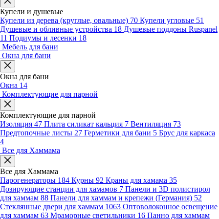
Купели и душевые
Купели из дерева (круглые, овальные)
70
Купели угловые
51
Душевые и обливные устройства
18
Душевые поддоны Ruspanel
11
Подиумы и лесенки
18
Мебель для бани
Окна для бани
Окна для бани
Окна
14
Комплектующие для парной
Комплектующие для парной
Изоляция
47
Плита силикат кальция
7
Вентиляция
73
Предтопочные листы
27
Герметики для бани
5
Брус для каркаса
4
Все для Хаммама
Все для Хаммама
Парогенераторы
184
Курны
92
Краны для хамама
35
Дозирующие станции для хамамов
7
Панели и 3D полистирол
для хаммам
88
Панели для хаммам и крепежи (Германия)
52
Стеклянные двери для хаммам
1063
Оптоволоконное освещение
для хаммам
63
Мраморные светильники
16
Панно для хаммам