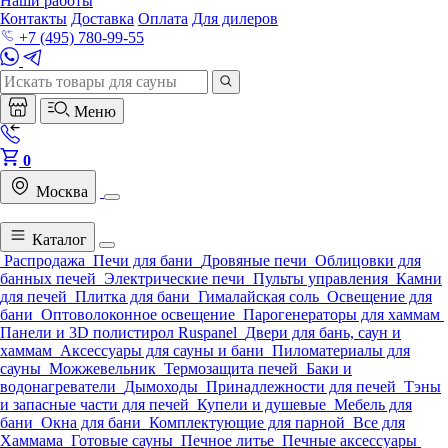
Наши работы
Контакты
Доставка
Оплата
Для дилеров
+7 (495) 780-99-55
Меню
0
Москва
Каталог
Распродажа
Печи для бани
Дровяные печи
Облицовки для
банных печей
Электрические печи
Пульты управления
Камни
для печей
Плитка для бани
Гималайская соль
Освещение для
бани
Оптоволоконное освещение
Парогенераторы для хаммам
Панели и 3D полистирол Ruspanel
Двери для бань, саун и
хаммам
Аксессуары для сауны и бани
Пиломатериалы для
сауны
Можжевельник
Термозащита печей
Баки и
водонагреватели
Дымоходы
Принадлежности для печей
Тэны
и запасные части для печей
Купели и душевые
Мебель для
бани
Окна для бани
Комплектующие для парной
Все для
Хаммама
Готовые сауны
Печное литье
Печные аксессуары