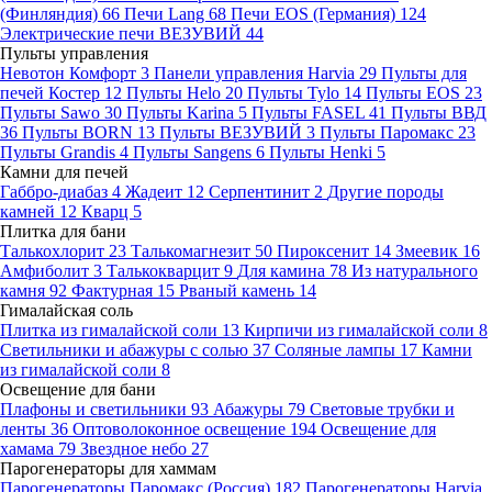
(Финляндия)
66
Печи Lang
68
Печи EOS (Германия)
124
Электрические печи ВЕЗУВИЙ
44
Пульты управления
Невотон Комфорт
3
Панели управления Harvia
29
Пульты для
печей Костер
12
Пульты Helo
20
Пульты Tylo
14
Пульты EOS
23
Пульты Sawo
30
Пульты Karina
5
Пульты FASEL
41
Пульты ВВД
36
Пульты BORN
13
Пульты ВЕЗУВИЙ
3
Пульты Паромакс
23
Пульты Grandis
4
Пульты Sangens
6
Пульты Henki
5
Камни для печей
Габбро-диабаз
4
Жадеит
12
Серпентинит
2
Другие породы
камней
12
Кварц
5
Плитка для бани
Талькохлорит
23
Талькомагнезит
50
Пироксенит
14
Змеевик
16
Амфиболит
3
Талькокварцит
9
Для камина
78
Из натурального
камня
92
Фактурная
15
Рваный камень
14
Гималайская соль
Плитка из гималайской соли
13
Кирпичи из гималайской соли
8
Светильники и абажуры с солью
37
Соляные лампы
17
Камни
из гималайской соли
8
Освещение для бани
Плафоны и светильники
93
Абажуры
79
Световые трубки и
ленты
36
Оптоволоконное освещение
194
Освещение для
хамама
79
Звездное небо
27
Парогенераторы для хаммам
Парогенераторы Паромакс (Россия)
182
Парогенераторы Harvia