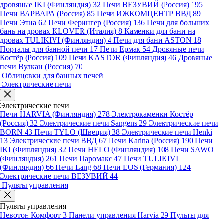
дровяные IKI (Финляндия)
32
Печи ВЕЗУВИЙ (Россия)
195
Печи ВАРВАРА (Россия)
85
Печи ИЖКОМЦЕНТР ВВД
89
Печи Этна
62
Печи Ферингер (Россия)
136
Печи для больших
бань на дровах KLOVER (Италия)
8
Каменки для бани на
дровах TULIKIVI (Финляндия)
4
Печи для бани ASTON
18
Порталы для банной печи
17
Печи Ермак
54
Дровяные печи
Костёр (Россия)
109
Печи KASTOR (Финляндия)
46
Дровяные
печи Вулкан (Россия)
70
Облицовки для банных печей
Электрические печи
Электрические печи
Печи HARVIA (Финляндия)
278
Электрокаменки Костёр
(Россия)
32
Электрические печи Sangens
29
Электрические печи
BORN
43
Печи TYLO (Швеция)
38
Электрические печи Henki
13
Электрические печи ВВД
67
Печи Karina (Россия)
190
Печи
IKI (Финляндия)
32
Печи HELO (Финляндия)
108
Печи SAWO
(Финляндия)
261
Печи Паромакс
47
Печи TULIKIVI
(Финляндия)
66
Печи Lang
68
Печи EOS (Германия)
124
Электрические печи ВЕЗУВИЙ
44
Пульты управления
Пульты управления
Невотон Комфорт
3
Панели управления Harvia
29
Пульты для