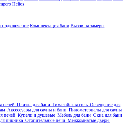
Impero
Helios
и подключение
Комплектация бани
Вызов на замеры
я печей
Плитка для бани
Гималайская соль
Освещение для
мам
Аксессуары для сауны и бани
Пиломатериалы для сауны
ля печей
Купели и душевые
Мебель для бани
Окна для бани
для пикника
Отопительные печи
Межкомнатые двери