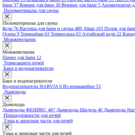
бани
37
Коврик для бани
20
Веники для бани
5
Ароматизатор д
Пиломатериалы для сауны
Пиломатериалы для сауны
Кедр
76
Вагонка для бани и сауны
489
Абаш
103
Полок для ба
Осина
9
Термоабаш
63
Термоольха
63
Алтайский кедр
22
Канад
Можжевельник
Можжевельник
Панно для бани
12
Термозащита печей
Баки и водонагреватели
Баки и водонагреватели
Водонагреватели HARVIA
6
Из нержавейки
53
Дымоходы
Дымоходы
Дымоходы ФЕНИКС
487
Дымоходы Шидель
40
Дымоходы Har
Принадлежности для печей
Тэны и запасные части для печей
Тэны и запасные части для печей