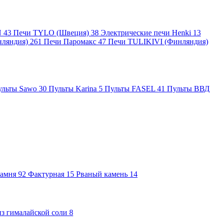
N
43
Печи TYLO (Швеция)
38
Электрические печи Henki
13
ляндия)
261
Печи Паромакс
47
Печи TULIKIVI (Финляндия)
ульты Sawo
30
Пульты Karina
5
Пульты FASEL
41
Пульты ВВД
камня
92
Фактурная
15
Рваный камень
14
з гималайской соли
8