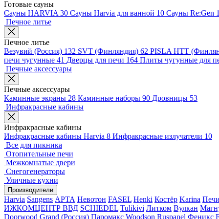
Готовые сауны
Сауны HARVIA
30
Сауны Harvia для ванной
10
Сауны Re:Gen
Печное литье
Печное литье
Везувий (Россия)
132
SVT (Финляндия)
62
PISLA HTT (Финля
печи чугунные
41
Дверцы для печи
164
Плиты чугунные для п
Печные аксессуары
Печные аксессуары
Каминные экраны
28
Каминные наборы
90
Дровницы
53
Инфракрасные кабины
Инфракрасные кабины
Инфракрасные кабины Harvia
8
Инфракрасные излучатели
10
Все для пикника
Отопительные печи
Межкомнатые двери
Снегогенераторы
Уличные кухни
Производители
Harvia
Sangens
АРТА
Невотон
FASEL
Henki
Костёр
Karina
Печи
ИЖКОМЦЕНТР ВВД
SCHIEDEL
Tulikivi
Литком
Вулкан
Магн
Doorwood
Grand (Россия)
Паромакс
Woodson
Ruspanel
Феникс
F