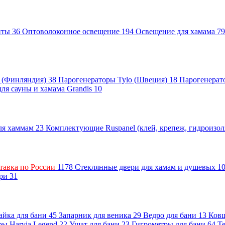
енты
36
Оптоволоконное освещение
194
Освещение для хамама
79
a (Финляндия)
38
Парогенераторы Tylo (Швеция)
18
Парогенерат
ля сауны и хамама Grandis
10
для хаммам
23
Комплектующие Ruspanel (клей, крепеж, гидроизо
тавка по России
1178
Стеклянные двери для хамам и душевых
1
ери
31
йка для бани
45
Запарник для веника
29
Ведро для бани
13
Ков
ры Harvia Legend
22
Ушат для бани
23
Гигрометры для бани
64
Т