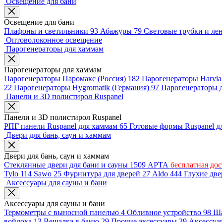
Освещение для бани
Освещение для бани
Плафоны и светильники
93
Абажуры
79
Световые трубки и л
Оптоволоконное освещение
Парогенераторы для хаммам
Парогенераторы для хаммам
Парогенераторы Паромакс (Россия)
182
Парогенераторы Harvi
22
Парогенераторы Hygromatik (Германия)
97
Парогенераторы д
Панели и 3D полистирол Ruspanel
Панели и 3D полистирол Ruspanel
РПГ панели Ruspanel для хаммам
65
Готовые формы Ruspanel 
Двери для бань, саун и хаммам
Двери для бань, саун и хаммам
Стеклянные двери для бани и сауны
1509
АРТА
бесплатная дос
Tylo
114
Sawo
25
Фурнитура для дверей
27
Aldo
444
Глухие дв
Аксессуары для сауны и бани
Аксессуары для сауны и бани
Термометры с выносной панелью
4
Обливное устройство
98
Ша
войлока
13
Вешалка в баню
29
Прочие аксессуары
39
Аксессуа