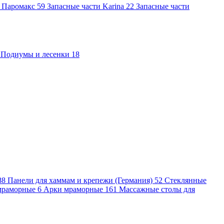
и Паромакс
59
Запасные части Karina
22
Запасные части
Подиумы и лесенки
18
88
Панели для хаммам и крепежи (Германия)
52
Стеклянные
мраморные
6
Арки мраморные
161
Массажные столы для