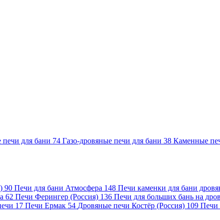
 печи для бани
74
Газо-дровяные печи для бани
38
Каменные пе
я)
90
Печи для бани Атмосфера
148
Печи каменки для бани дров
на
62
Печи Ферингер (Россия)
136
Печи для больших бань на др
печи
17
Печи Ермак
54
Дровяные печи Костёр (Россия)
109
Печи