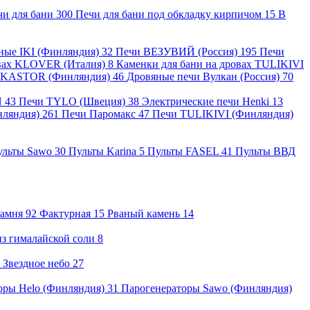
чи для бани
300
Печи для бани под обкладку кирпичом
15
В
яные IKI (Финляндия)
32
Печи ВЕЗУВИЙ (Россия)
195
Печи
овах KLOVER (Италия)
8
Каменки для бани на дровах TULIKIVI
 KASTOR (Финляндия)
46
Дровяные печи Вулкан (Россия)
70
N
43
Печи TYLO (Швеция)
38
Электрические печи Henki
13
ляндия)
261
Печи Паромакс
47
Печи TULIKIVI (Финляндия)
ульты Sawo
30
Пульты Karina
5
Пульты FASEL
41
Пульты ВВД
камня
92
Фактурная
15
Рваный камень
14
з гималайской соли
8
Звездное небо
27
оры Helo (Финляндия)
31
Парогенераторы Sawo (Финляндия)