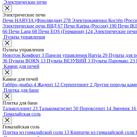
Электрические печи
Электрические печи
Печи HARVIA (Финляндия)
278
Электрокаменки Костёр (Росс
Электрические печи ВВД
67
Печи Karina (Россия)
190
Печи IK
66
Печи Lang
68
Печи EOS (Германия)
124
Электрические пе
Пульты управления
Пульты управления
Невотон Комфорт
3
Панели управления Harvia
29
Пульты для п
36
Пульты BORN
13
Пульты ВЕЗУВИЙ
3
Пульты Паромакс
23
Камни для печей
Камни для печей
Габбро-диабаз
4
Жадеит
12
Серпентинит
2
Другие породы кам
Плитка для бани
Плитка для бани
Талькохлорит
23
Талькомагнезит
50
Пироксенит
14
Змеевик
16
Гималайская соль
Гималайская соль
Плитка из гималайской соли
13
Кирпичи из гималайской соли