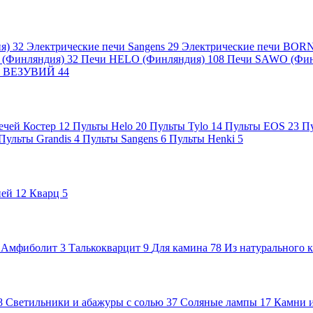
ия)
32
Электрические печи Sangens
29
Электрические печи BOR
I (Финляндия)
32
Печи HELO (Финляндия)
108
Печи SAWO (Фин
чи ВЕЗУВИЙ
44
ечей Костер
12
Пульты Helo
20
Пульты Tylo
14
Пульты EOS
23
П
Пульты Grandis
4
Пульты Sangens
6
Пульты Henki
5
ней
12
Кварц
5
Амфиболит
3
Талькокварцит
9
Для камина
78
Из натурального 
8
Светильники и абажуры с солью
37
Соляные лампы
17
Камни и