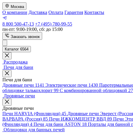
Москва
О компании
Доставка
Оплата
Гарантия
Контакты
8 800 500-47-13
+7 (495) 780-99-55
пн-пт: 9:00-19:00, сб: до 15:00
Заказать звонок
Каталог 6564
Распродажа
Печи для бани
Печи для бани
Дровяные печи
1141
Электрические печи
1430
Паротермальные
облицовке талькохлорит
99
С комбинированной облицовкой
27
Дровяные печи
Дровяные печи
Печи HARVIA (Финляндия)
45
Дровяные печи Эверест (Росси
ВАРВАРА (Россия)
85
Печи ИЖКОМЦЕНТР ВВД
89
Печи Эт
(Финляндия)
4
Печи для бани ASTON
18
Порталы для банной 
Облицовки для банных печей