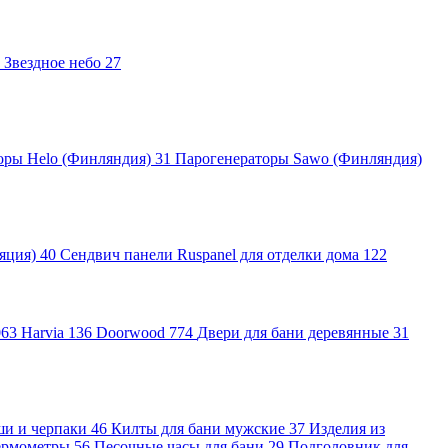
Звездное небо
27
оры Helo (Финляндия)
31
Парогенераторы Sawo (Финляндия)
ляция)
40
Сендвич панели Ruspanel для отделки дома
122
063
Harvia
136
Doorwood
774
Двери для бани деревянные
31
ши и черпаки
46
Килты для бани мужские
37
Изделия из
ермометры
56
Песочные часы для бани
29
Подголовник для