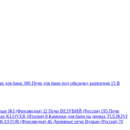
чи для бани
300
Печи для бани под обкладку кирпичом
15
В
яные IKI (Финляндия)
32
Печи ВЕЗУВИЙ (Россия)
195
Печи
овах KLOVER (Италия)
8
Каменки для бани на дровах TULIKIVI
 KASTOR (Финляндия)
46
Дровяные печи Вулкан (Россия)
70