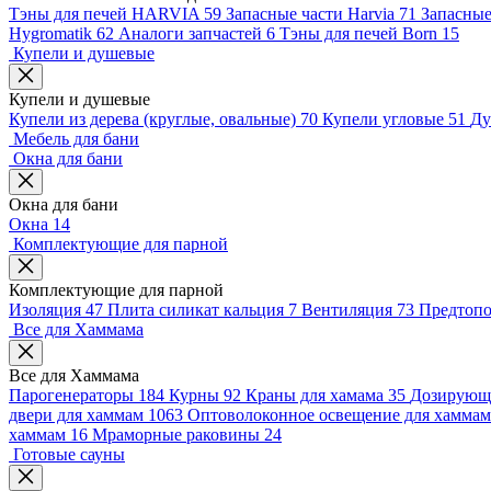
Тэны для печей HARVIA
59
Запасные части Harvia
71
Запасные
Hygromatik
62
Аналоги запчастей
6
Тэны для печей Born
15
Купели и душевые
Купели и душевые
Купели из дерева (круглые, овальные)
70
Купели угловые
51
Ду
Мебель для бани
Окна для бани
Окна для бани
Окна
14
Комплектующие для парной
Комплектующие для парной
Изоляция
47
Плита силикат кальция
7
Вентиляция
73
Предтоп
Все для Хаммама
Все для Хаммама
Парогенераторы
184
Курны
92
Краны для хамама
35
Дозирующи
двери для хаммам
1063
Оптоволоконное освещение для хамма
хаммам
16
Мраморные раковины
24
Готовые сауны