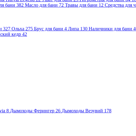
ля бани
382
Масло для бани
72
Травы для бани
12
Средства для 
ни
327
Ольха
275
Брус для бани
4
Липа
130
Наличники для бани
4
ский кедр
42
via
8
Дымоходы Ферингер
26
Дымоходы Везувий
178