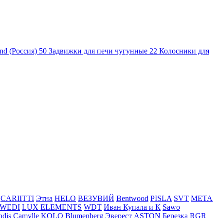
nd (Россия)
50
Задвижки для печи чугунные
22
Колосники для
CARIITTI
Этна
HELO
ВЕЗУВИЙ
Bentwood
PISLA
SVT
МЕТА
WEDI
LUX ELEMENTS
WDT
Иван Купала и К
Sawo
ndis
Camylle
KOLO
Blumenberg
Эверест
ASTON
Березка
RGR