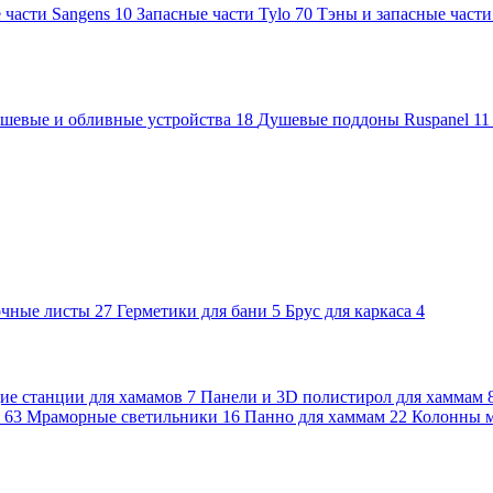
 части Sangens
10
Запасные части Tylo
70
Тэны и запасные част
шевые и обливные устройства
18
Душевые поддоны Ruspanel
11
очные листы
27
Герметики для бани
5
Брус для каркаса
4
е станции для хамамов
7
Панели и 3D полистирол для хаммам
м
63
Мраморные светильники
16
Панно для хаммам
22
Колонны 