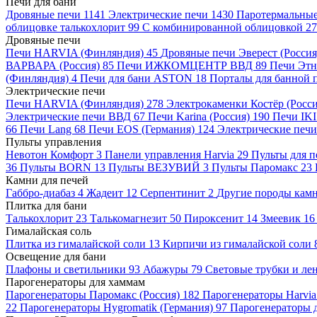
Печи для бани
Дровяные печи
1141
Электрические печи
1430
Паротермальные
облицовке талькохлорит
99
С комбинированной облицовкой
27
Дровяные печи
Печи HARVIA (Финляндия)
45
Дровяные печи Эверест (Росси
ВАРВАРА (Россия)
85
Печи ИЖКОМЦЕНТР ВВД
89
Печи Эт
(Финляндия)
4
Печи для бани ASTON
18
Порталы для банной 
Электрические печи
Печи HARVIA (Финляндия)
278
Электрокаменки Костёр (Росс
Электрические печи ВВД
67
Печи Karina (Россия)
190
Печи IK
66
Печи Lang
68
Печи EOS (Германия)
124
Электрические пе
Пульты управления
Невотон Комфорт
3
Панели управления Harvia
29
Пульты для п
36
Пульты BORN
13
Пульты ВЕЗУВИЙ
3
Пульты Паромакс
23
Камни для печей
Габбро-диабаз
4
Жадеит
12
Серпентинит
2
Другие породы кам
Плитка для бани
Талькохлорит
23
Талькомагнезит
50
Пироксенит
14
Змеевик
16
Гималайская соль
Плитка из гималайской соли
13
Кирпичи из гималайской соли
Освещение для бани
Плафоны и светильники
93
Абажуры
79
Световые трубки и л
Парогенераторы для хаммам
Парогенераторы Паромакс (Россия)
182
Парогенераторы Harvi
22
Парогенераторы Hygromatik (Германия)
97
Парогенераторы д