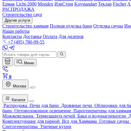
Ермак
Licht-2000
Mondex
ИзиСтим
Kovstandart
Теклар
Fischer
A
РАСПРОДАЖА
Строительство саун
Другие услуги
Строительство хаммам
Полная отделка бани
Отделка сауны
Ин
Наши работы
Контакты
Доставка
Оплата
Для дилеров
+7 (495) 780-99-55
Меню
0
Москва
Каталог
Распродажа
Печи для бани
Дровяные печи
Облицовки для б
бани
Оптоволоконное освещение
Парогенераторы для хаммам
Можжевельник
Термозащита печей
Баки и водонагреватели
Комплектующие для парной
Все для Хаммама
Готовые сауны
Снегогенераторы
Уличные кухни