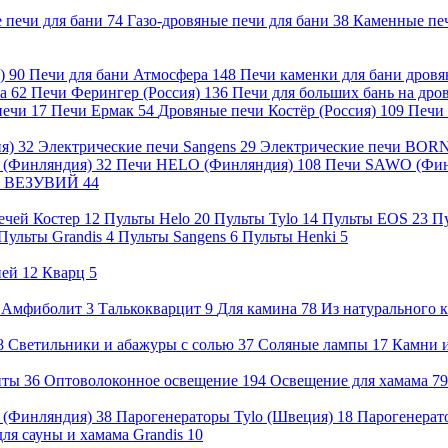
 печи для бани
74
Газо-дровяные печи для бани
38
Каменные пе
я)
90
Печи для бани Атмосфера
148
Печи каменки для бани дров
на
62
Печи Ферингер (Россия)
136
Печи для больших бань на др
печи
17
Печи Ермак
54
Дровяные печи Костёр (Россия)
109
Печи
ия)
32
Электрические печи Sangens
29
Электрические печи BOR
I (Финляндия)
32
Печи HELO (Финляндия)
108
Печи SAWO (Фин
чи ВЕЗУВИЙ
44
ечей Костер
12
Пульты Helo
20
Пульты Tylo
14
Пульты EOS
23
П
Пульты Grandis
4
Пульты Sangens
6
Пульты Henki
5
ней
12
Кварц
5
Амфиболит
3
Талькокварцит
9
Для камина
78
Из натурального 
8
Светильники и абажуры с солью
37
Соляные лампы
17
Камни и
енты
36
Оптоволоконное освещение
194
Освещение для хамама
79
a (Финляндия)
38
Парогенераторы Tylo (Швеция)
18
Парогенерат
ля сауны и хамама Grandis
10