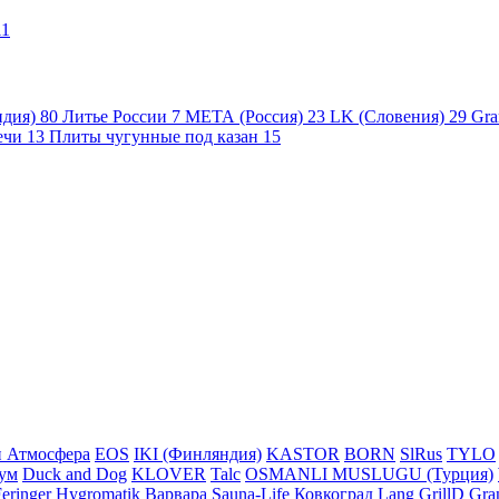
11
ндия)
80
Литье России
7
МЕТА (Россия)
23
LK (Словения)
29
Gra
ечи
13
Плиты чугунные под казан
15
 Атмосфера
EOS
IKI (Финляндия)
KASTOR
BORN
SlRus
TYLO
ум
Duck and Dog
KLOVER
Talc
OSMANLI MUSLUGU (Турция)
eringer
Hygromatik
Варвара
Sauna-Life
Ковкоград
Lang
GrillD
Gra