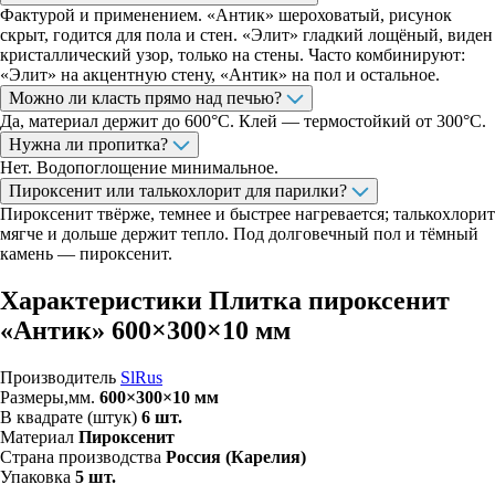
Фактурой и применением. «Антик» шероховатый, рисунок
скрыт, годится для пола и стен. «Элит» гладкий лощёный, виден
кристаллический узор, только на стены. Часто комбинируют:
«Элит» на акцентную стену, «Антик» на пол и остальное.
Можно ли класть прямо над печью?
Да, материал держит до 600°C. Клей — термостойкий от 300°C.
Нужна ли пропитка?
Нет. Водопоглощение минимальное.
Пироксенит или талькохлорит для парилки?
Пироксенит твёрже, темнее и быстрее нагревается; талькохлорит
мягче и дольше держит тепло. Под долговечный пол и тёмный
камень — пироксенит.
Характеристики Плитка пироксенит
«Антик» 600×300×10 мм
Производитель
SlRus
Размеры,мм.
600×300×10 мм
В квадрате (штук)
6 шт.
Материал
Пироксенит
Страна производства
Россия (Карелия)
Упаковка
5 шт.