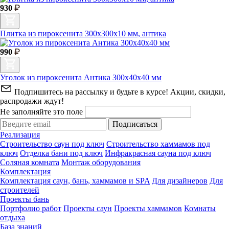
930
Плитка из пироксенита 300х300х10 мм, антика
990
Уголок из пироксенита Антика 300х40х40 мм
Подпишитесь на рассылку и будьте в курсе! Акции, скидки,
распродажи ждут!
Не заполняйте это поле
Подписаться
Реализация
Строительство саун под ключ
Строительство хаммамов под
ключ
Отделка бани под ключ
Инфракрасная сауна под ключ
Соляная комната
Монтаж оборудования
Комплектация
Комплектация саун, бань, хаммамов и SPA
Для дизайнеров
Для
строителей
Проекты бань
Портфолио работ
Проекты саун
Проекты хаммамов
Комнаты
отдыха
База знаний