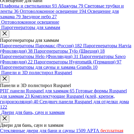
Освещение для бани
Плафоны и светильники
93
Абажуры
79
Световые трубки и
ленты
36
Оптоволоконное освещение
194
Освещение для
хамама
79
Звездное небо
27
Оптоволоконное освещение
Парогенераторы для хаммам
Парогенераторы для хаммам
Парогенераторы Паромакс (Россия)
182
Парогенераторы Harvia
(Финляндия)
38
Парогенераторы Tylo (Швеция)
18
Парогенераторы Helo (Финляндия)
31
Парогенераторы Sawo
(Финляндия)
22
Парогенераторы Hygromatik (Германия)
97
Парогенераторы для сауны и хамама Grandis
10
Панели и 3D полистирол Ruspanel
Панели и 3D полистирол Ruspanel
РПГ панели Ruspanel для хаммам
65
Готовые формы Ruspanel
для хаммам
23
Комплектующие Ruspanel (клей, крепеж,
гидроизоляция)
40
Сендвич панели Ruspanel для отделки дома
122
Двери для бань, саун и хаммам
Двери для бань, саун и хаммам
Стеклянные двери для бани и сауны
1509
АРТА
бесплатная