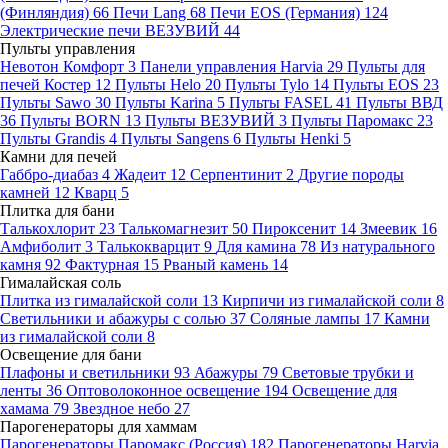
(Финляндия)
66
Печи Lang
68
Печи EOS (Германия)
124
Электрические печи ВЕЗУВИЙ
44
Пульты управления
Невотон Комфорт
3
Панели управления Harvia
29
Пульты для
печей Костер
12
Пульты Helo
20
Пульты Tylo
14
Пульты EOS
23
Пульты Sawo
30
Пульты Karina
5
Пульты FASEL
41
Пульты ВВД
36
Пульты BORN
13
Пульты ВЕЗУВИЙ
3
Пульты Паромакс
23
Пульты Grandis
4
Пульты Sangens
6
Пульты Henki
5
Камни для печей
Габбро-диабаз
4
Жадеит
12
Серпентинит
2
Другие породы
камней
12
Кварц
5
Плитка для бани
Талькохлорит
23
Талькомагнезит
50
Пироксенит
14
Змеевик
16
Амфиболит
3
Талькокварцит
9
Для камина
78
Из натурального
камня
92
Фактурная
15
Рваный камень
14
Гималайская соль
Плитка из гималайской соли
13
Кирпичи из гималайской соли
8
Светильники и абажуры с солью
37
Соляные лампы
17
Камни
из гималайской соли
8
Освещение для бани
Плафоны и светильники
93
Абажуры
79
Световые трубки и
ленты
36
Оптоволоконное освещение
194
Освещение для
хамама
79
Звездное небо
27
Парогенераторы для хаммам
Парогенераторы Паромакс (Россия)
182
Парогенераторы Harvia