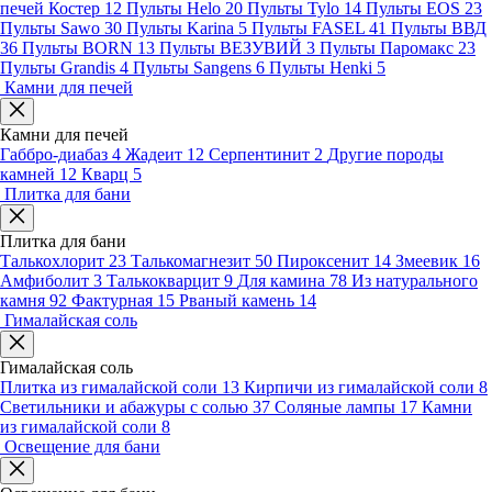
печей Костер
12
Пульты Helo
20
Пульты Tylo
14
Пульты EOS
23
Пульты Sawo
30
Пульты Karina
5
Пульты FASEL
41
Пульты ВВД
36
Пульты BORN
13
Пульты ВЕЗУВИЙ
3
Пульты Паромакс
23
Пульты Grandis
4
Пульты Sangens
6
Пульты Henki
5
Камни для печей
Камни для печей
Габбро-диабаз
4
Жадеит
12
Серпентинит
2
Другие породы
камней
12
Кварц
5
Плитка для бани
Плитка для бани
Талькохлорит
23
Талькомагнезит
50
Пироксенит
14
Змеевик
16
Амфиболит
3
Талькокварцит
9
Для камина
78
Из натурального
камня
92
Фактурная
15
Рваный камень
14
Гималайская соль
Гималайская соль
Плитка из гималайской соли
13
Кирпичи из гималайской соли
8
Светильники и абажуры с солью
37
Соляные лампы
17
Камни
из гималайской соли
8
Освещение для бани