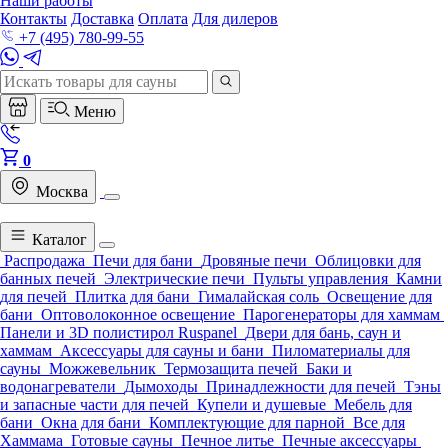
Наши работы
Контакты
Доставка
Оплата
Для дилеров
+7 (495) 780-99-55
Меню
0
Москва
Каталог
Распродажа
Печи для бани
Дровяные печи
Облицовки для
банных печей
Электрические печи
Пульты управления
Камни
для печей
Плитка для бани
Гималайская соль
Освещение для
бани
Оптоволоконное освещение
Парогенераторы для хаммам
Панели и 3D полистирол Ruspanel
Двери для бань, саун и
хаммам
Аксессуары для сауны и бани
Пиломатериалы для
сауны
Можжевельник
Термозащита печей
Баки и
водонагреватели
Дымоходы
Принадлежности для печей
Тэны
и запасные части для печей
Купели и душевые
Мебель для
бани
Окна для бани
Комплектующие для парной
Все для
Хаммама
Готовые сауны
Печное литье
Печные аксессуары