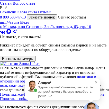
Статьи
Вопрос-ответ
Ещё
Вакансии
Карта сайта
Отзывы
8 800 500-47-13
Заказать звонок
Сейчас работаем
mail@sauna-life.ru
г. Москва
,
р-он Строгино, 2-я Лыковская, д. 63, стр. 10
Не знаете, с чего начать?
Инженер приедет на объект, снимет размеры парной и на месте
ответит на вопросы по оборудованию и отделке.
Вызвать на замеры
© 2010-2026
Гипермаркет для бани и сауны Сауна Лайф
.
Цены
на сайте носят информационный характер и не являются
публичной офертой. Вы принимаете условия
политики в
×
отношении обработки персональных данных
и
Андрей
пользовательского соглашения
каждый раз, когда оставляете
Здравствуйте! Уточните, какой у Вас
свои данные в любой форме обратной связи на сайте sauna-life.ru
запрос? помогу быстро подобрать
Политика конфиденциальности
Пользовательское соглашение
решение
Политика cookie
Мы используем файлы cookies
для улучшения работы сайта.