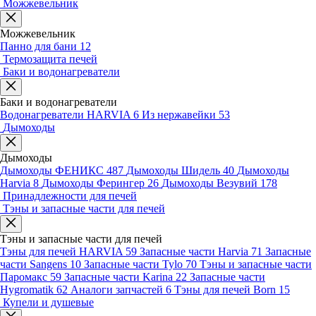
Можжевельник
Можжевельник
Панно для бани
12
Термозащита печей
Баки и водонагреватели
Баки и водонагреватели
Водонагреватели HARVIA
6
Из нержавейки
53
Дымоходы
Дымоходы
Дымоходы ФЕНИКС
487
Дымоходы Шидель
40
Дымоходы
Harvia
8
Дымоходы Ферингер
26
Дымоходы Везувий
178
Принадлежности для печей
Тэны и запасные части для печей
Тэны и запасные части для печей
Тэны для печей HARVIA
59
Запасные части Harvia
71
Запасные
части Sangens
10
Запасные части Tylo
70
Тэны и запасные части
Паромакс
59
Запасные части Karina
22
Запасные части
Hygromatik
62
Аналоги запчастей
6
Тэны для печей Born
15
Купели и душевые