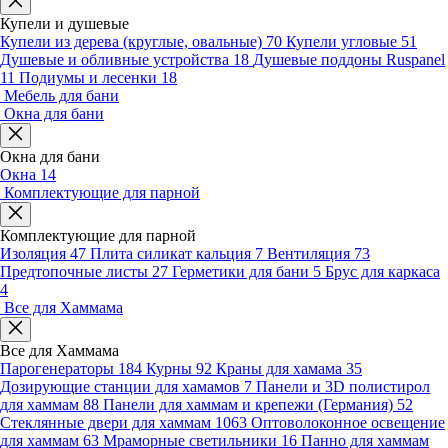
Купели и душевые
Купели из дерева (круглые, овальные)
70
Купели угловые
51
Душевые и обливные устройства
18
Душевые поддоны Ruspanel
11
Подиумы и лесенки
18
Мебель для бани
Окна для бани
Окна для бани
Окна
14
Комплектующие для парной
Комплектующие для парной
Изоляция
47
Плита силикат кальция
7
Вентиляция
73
Предтопочные листы
27
Герметики для бани
5
Брус для каркаса
4
Все для Хаммама
Все для Хаммама
Парогенераторы
184
Курны
92
Краны для хамама
35
Дозирующие станции для хамамов
7
Панели и 3D полистирол
для хаммам
88
Панели для хаммам и крепежи (Германия)
52
Стеклянные двери для хаммам
1063
Оптоволоконное освещение
для хаммам
63
Мраморные светильники
16
Панно для хаммам