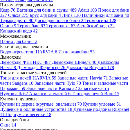
Пиломатериалы для сауны
Кедр
76
Вагонка для бани и сауны
489
Абаш
103
Полок для бани
327
Ольха
275
Брус для бани
4
Липа
130
Наличники для бани
40
Терморадиата
90
Доска для пола в баню
2
Термоосина
128
Осина
9
Термоабаш
63
Термоольха
63
Алтайский кедр
22
Канадский кедр
42
Можжевельник
Панно для бани
12
Баки и водонагреватели
Водонагреватели HARVIA
6
Из нержавейки
53
Дымоходы
Дымоходы ФЕНИКС
487
Дымоходы Шидель
40
Дымоходы
Harvia
8
Дымоходы Ферингер
26
Дымоходы Везувий
178
Тэны и запасные части для печей
Тэны для печей HARVIA
59
Запасные части Harvia
71
Запасные
части Sangens
10
Запасные части Tylo
70
Тэны и запасные части
Паромакс
59
Запасные части Karina
22
Запасные части
Hygromatik
62
Аналоги запчастей
6
Тэны для печей Born
15
Купели и душевые
Купели из дерева (круглые, овальные)
70
Купели угловые
51
Душевые и обливные устройства
18
Душевые поддоны Ruspanel
11
Подиумы и лесенки
18
Окна для бани
Окна
14