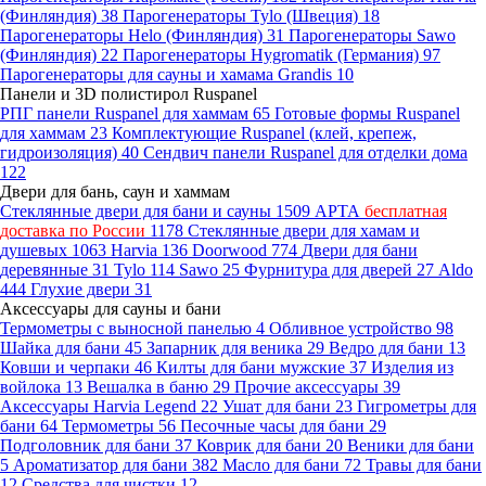
(Финляндия)
38
Парогенераторы Tylo (Швеция)
18
Парогенераторы Helo (Финляндия)
31
Парогенераторы Sawo
(Финляндия)
22
Парогенераторы Hygromatik (Германия)
97
Парогенераторы для сауны и хамама Grandis
10
Панели и 3D полистирол Ruspanel
РПГ панели Ruspanel для хаммам
65
Готовые формы Ruspanel
для хаммам
23
Комплектующие Ruspanel (клей, крепеж,
гидроизоляция)
40
Сендвич панели Ruspanel для отделки дома
122
Двери для бань, саун и хаммам
Стеклянные двери для бани и сауны
1509
АРТА
бесплатная
доставка по России
1178
Стеклянные двери для хамам и
душевых
1063
Harvia
136
Doorwood
774
Двери для бани
деревянные
31
Tylo
114
Sawo
25
Фурнитура для дверей
27
Aldo
444
Глухие двери
31
Аксессуары для сауны и бани
Термометры с выносной панелью
4
Обливное устройство
98
Шайка для бани
45
Запарник для веника
29
Ведро для бани
13
Ковши и черпаки
46
Килты для бани мужские
37
Изделия из
войлока
13
Вешалка в баню
29
Прочие аксессуары
39
Аксессуары Harvia Legend
22
Ушат для бани
23
Гигрометры для
бани
64
Термометры
56
Песочные часы для бани
29
Подголовник для бани
37
Коврик для бани
20
Веники для бани
5
Ароматизатор для бани
382
Масло для бани
72
Травы для бани
12
Средства для чистки
12