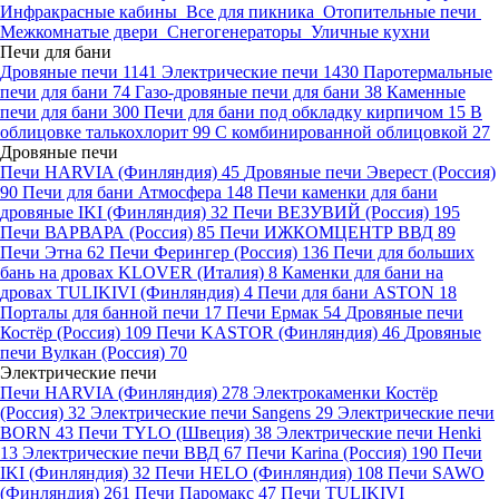
Инфракрасные кабины
Все для пикника
Отопительные печи
Межкомнатые двери
Снегогенераторы
Уличные кухни
Печи для бани
Дровяные печи
1141
Электрические печи
1430
Паротермальные
печи для бани
74
Газо-дровяные печи для бани
38
Каменные
печи для бани
300
Печи для бани под обкладку кирпичом
15
В
облицовке талькохлорит
99
С комбинированной облицовкой
27
Дровяные печи
Печи HARVIA (Финляндия)
45
Дровяные печи Эверест (Россия)
90
Печи для бани Атмосфера
148
Печи каменки для бани
дровяные IKI (Финляндия)
32
Печи ВЕЗУВИЙ (Россия)
195
Печи ВАРВАРА (Россия)
85
Печи ИЖКОМЦЕНТР ВВД
89
Печи Этна
62
Печи Ферингер (Россия)
136
Печи для больших
бань на дровах KLOVER (Италия)
8
Каменки для бани на
дровах TULIKIVI (Финляндия)
4
Печи для бани ASTON
18
Порталы для банной печи
17
Печи Ермак
54
Дровяные печи
Костёр (Россия)
109
Печи KASTOR (Финляндия)
46
Дровяные
печи Вулкан (Россия)
70
Электрические печи
Печи HARVIA (Финляндия)
278
Электрокаменки Костёр
(Россия)
32
Электрические печи Sangens
29
Электрические печи
BORN
43
Печи TYLO (Швеция)
38
Электрические печи Henki
13
Электрические печи ВВД
67
Печи Karina (Россия)
190
Печи
IKI (Финляндия)
32
Печи HELO (Финляндия)
108
Печи SAWO
(Финляндия)
261
Печи Паромакс
47
Печи TULIKIVI