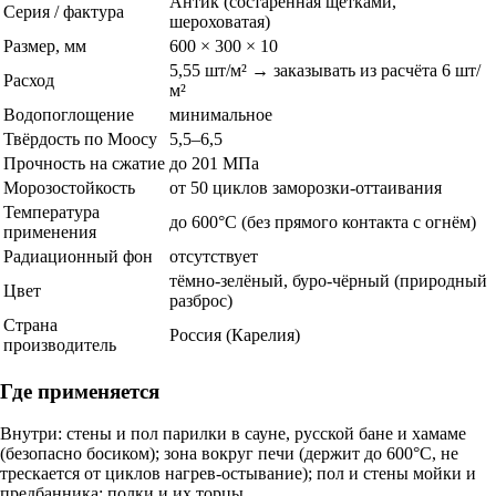
Антик (состаренная щётками,
Серия / фактура
шероховатая)
Размер, мм
600 × 300 × 10
5,55 шт/м² → заказывать из расчёта 6 шт/
Расход
м²
Водопоглощение
минимальное
Твёрдость по Моосу
5,5–6,5
Прочность на сжатие
до 201 МПа
Морозостойкость
от 50 циклов заморозки-оттаивания
Температура
до 600°C (без прямого контакта с огнём)
применения
Радиационный фон
отсутствует
тёмно-зелёный, буро-чёрный (природный
Цвет
разброс)
Страна
Россия (Карелия)
производитель
Где применяется
Внутри: стены и пол парилки в сауне, русской бане и хамаме
(безопасно босиком); зона вокруг печи (держит до 600°C, не
трескается от циклов нагрев-остывание); пол и стены мойки и
предбанника; полки и их торцы.