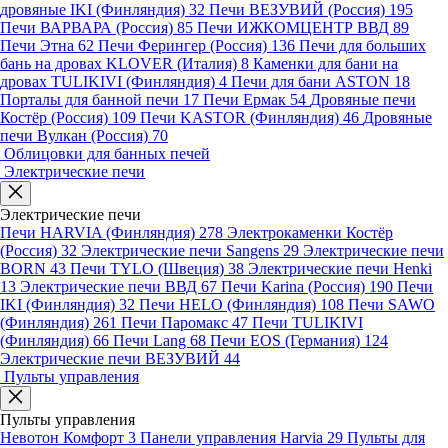
дровяные IKI (Финляндия)
32
Печи ВЕЗУВИЙ (Россия)
195
Печи ВАРВАРА (Россия)
85
Печи ИЖКОМЦЕНТР ВВД
89
Печи Этна
62
Печи Ферингер (Россия)
136
Печи для больших
бань на дровах KLOVER (Италия)
8
Каменки для бани на
дровах TULIKIVI (Финляндия)
4
Печи для бани ASTON
18
Порталы для банной печи
17
Печи Ермак
54
Дровяные печи
Костёр (Россия)
109
Печи KASTOR (Финляндия)
46
Дровяные
печи Вулкан (Россия)
70
Облицовки для банных печей
Электрические печи
Электрические печи
Печи HARVIA (Финляндия)
278
Электрокаменки Костёр
(Россия)
32
Электрические печи Sangens
29
Электрические печи
BORN
43
Печи TYLO (Швеция)
38
Электрические печи Henki
13
Электрические печи ВВД
67
Печи Karina (Россия)
190
Печи
IKI (Финляндия)
32
Печи HELO (Финляндия)
108
Печи SAWO
(Финляндия)
261
Печи Паромакс
47
Печи TULIKIVI
(Финляндия)
66
Печи Lang
68
Печи EOS (Германия)
124
Электрические печи ВЕЗУВИЙ
44
Пульты управления
Пульты управления
Невотон Комфорт
3
Панели управления Harvia
29
Пульты для