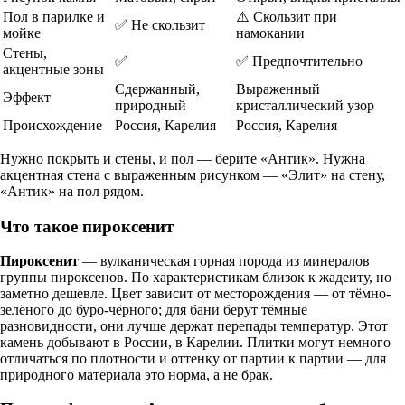
Пол в парилке и
⚠️ Скользит при
✅ Не скользит
мойке
намокании
Стены,
✅
✅ Предпочтительно
акцентные зоны
Сдержанный,
Выраженный
Эффект
природный
кристаллический узор
Происхождение
Россия, Карелия
Россия, Карелия
Нужно покрыть и стены, и пол — берите «Антик». Нужна
акцентная стена с выраженным рисунком — «Элит» на стену,
«Антик» на пол рядом.
Что такое пироксенит
Пироксенит
— вулканическая горная порода из минералов
группы пироксенов. По характеристикам близок к жадеиту, но
заметно дешевле. Цвет зависит от месторождения — от тёмно-
зелёного до буро-чёрного; для бани берут тёмные
разновидности, они лучше держат перепады температур. Этот
камень добывают в России, в Карелии. Плитки могут немного
отличаться по плотности и оттенку от партии к партии — для
природного материала это норма, а не брак.