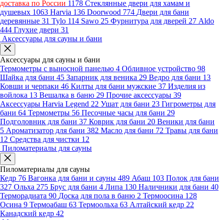
доставка по России
1178
Стеклянные двери для хамам и
душевых
1063
Harvia
136
Doorwood
774
Двери для бани
деревянные
31
Tylo
114
Sawo
25
Фурнитура для дверей
27
Aldo
444
Глухие двери
31
Аксессуары для сауны и бани
Аксессуары для сауны и бани
Термометры с выносной панелью
4
Обливное устройство
98
Шайка для бани
45
Запарник для веника
29
Ведро для бани
13
Ковши и черпаки
46
Килты для бани мужские
37
Изделия из
войлока
13
Вешалка в баню
29
Прочие аксессуары
39
Аксессуары Harvia Legend
22
Ушат для бани
23
Гигрометры для
бани
64
Термометры
56
Песочные часы для бани
29
Подголовник для бани
37
Коврик для бани
20
Веники для бани
5
Ароматизатор для бани
382
Масло для бани
72
Травы для бани
12
Средства для чистки
12
Пиломатериалы для сауны
Пиломатериалы для сауны
Кедр
76
Вагонка для бани и сауны
489
Абаш
103
Полок для бани
327
Ольха
275
Брус для бани
4
Липа
130
Наличники для бани
40
Терморадиата
90
Доска для пола в баню
2
Термоосина
128
Осина
9
Термоабаш
63
Термоольха
63
Алтайский кедр
22
Канадский кедр
42