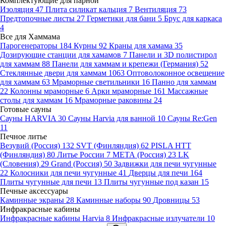
Комплектующие для парной
Изоляция
47
Плита силикат кальция
7
Вентиляция
73
Предтопочные листы
27
Герметики для бани
5
Брус для каркаса
4
Все для Хаммама
Парогенераторы
184
Курны
92
Краны для хамама
35
Дозирующие станции для хамамов
7
Панели и 3D полистирол
для хаммам
88
Панели для хаммам и крепежи (Германия)
52
Стеклянные двери для хаммам
1063
Оптоволоконное освещение
для хаммам
63
Мраморные светильники
16
Панно для хаммам
22
Колонны мраморные
6
Арки мраморные
161
Массажные
столы для хаммам
16
Мраморные раковины
24
Готовые сауны
Сауны HARVIA
30
Сауны Harvia для ванной
10
Сауны Re:Gen
11
Печное литье
Везувий (Россия)
132
SVT (Финляндия)
62
PISLA HTT
(Финляндия)
80
Литье России
7
МЕТА (Россия)
23
LK
(Словения)
29
Grand (Россия)
50
Задвижки для печи чугунные
22
Колосники для печи чугунные
41
Дверцы для печи
164
Плиты чугунные для печи
13
Плиты чугунные под казан
15
Печные аксессуары
Каминные экраны
28
Каминные наборы
90
Дровницы
53
Инфракрасные кабины
Инфракрасные кабины Harvia
8
Инфракрасные излучатели
10