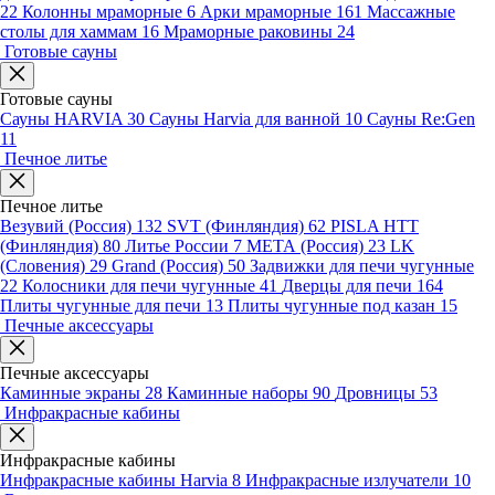
22
Колонны мраморные
6
Арки мраморные
161
Массажные
столы для хаммам
16
Мраморные раковины
24
Готовые сауны
Готовые сауны
Сауны HARVIA
30
Сауны Harvia для ванной
10
Сауны Re:Gen
11
Печное литье
Печное литье
Везувий (Россия)
132
SVT (Финляндия)
62
PISLA HTT
(Финляндия)
80
Литье России
7
МЕТА (Россия)
23
LK
(Словения)
29
Grand (Россия)
50
Задвижки для печи чугунные
22
Колосники для печи чугунные
41
Дверцы для печи
164
Плиты чугунные для печи
13
Плиты чугунные под казан
15
Печные аксессуары
Печные аксессуары
Каминные экраны
28
Каминные наборы
90
Дровницы
53
Инфракрасные кабины
Инфракрасные кабины
Инфракрасные кабины Harvia
8
Инфракрасные излучатели
10