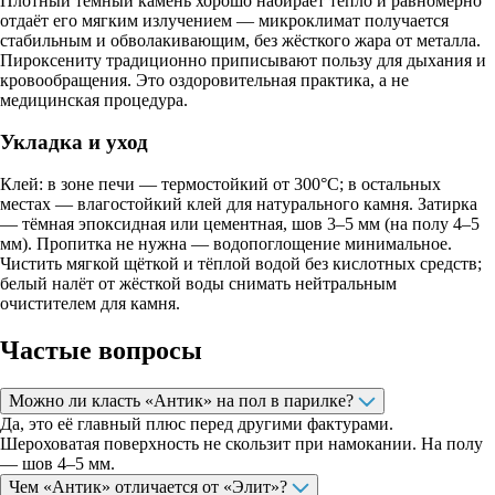
Плотный тёмный камень хорошо набирает тепло и равномерно
отдаёт его мягким излучением — микроклимат получается
стабильным и обволакивающим, без жёсткого жара от металла.
Пироксениту традиционно приписывают пользу для дыхания и
кровообращения. Это оздоровительная практика, а не
медицинская процедура.
Укладка и уход
Клей: в зоне печи — термостойкий от 300°C; в остальных
местах — влагостойкий клей для натурального камня. Затирка
— тёмная эпоксидная или цементная, шов 3–5 мм (на полу 4–5
мм). Пропитка не нужна — водопоглощение минимальное.
Чистить мягкой щёткой и тёплой водой без кислотных средств;
белый налёт от жёсткой воды снимать нейтральным
очистителем для камня.
Частые вопросы
Можно ли класть «Антик» на пол в парилке?
Да, это её главный плюс перед другими фактурами.
Шероховатая поверхность не скользит при намокании. На полу
— шов 4–5 мм.
Чем «Антик» отличается от «Элит»?