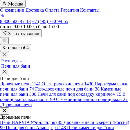
Москва
О компании
Доставка
Оплата
Гарантия
Контакты
8 800 500-47-13
+7 (495) 780-99-55
пн-пт: 9:00-19:00, сб: до 15:00
Заказать звонок
Каталог 6564
Распродажа
Печи для бани
Печи для бани
Дровяные печи
1141
Электрические печи
1430
Паротермальные
печи для бани
74
Газо-дровяные печи для бани
38
Каменные
печи для бани
300
Печи для бани под обкладку кирпичом
15
В
облицовке талькохлорит
99
С комбинированной облицовкой
27
Дровяные печи
Дровяные печи
Печи HARVIA (Финляндия)
45
Дровяные печи Эверест (Россия)
90
Печи для бани Атмосфера
148
Печи каменки для бани