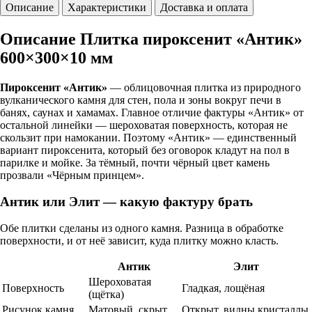
Описание
Характеристики
Доставка и оплата
Описание Плитка пироксенит «Антик»
600×300×10 мм
Пироксенит «Антик»
— облицовочная плитка из природного
вулканического камня для стен, пола и зоны вокруг печи в
банях, саунах и хамамах. Главное отличие фактуры «Антик» от
остальной линейки — шероховатая поверхность, которая не
скользит при намокании. Поэтому «Антик» — единственный
вариант пироксенита, который без оговорок кладут на пол в
парилке и мойке. За тёмный, почти чёрный цвет камень
прозвали «Чёрным принцем».
Антик или Элит — какую фактуру брать
Обе плитки сделаны из одного камня. Разница в обработке
поверхности, и от неё зависит, куда плитку можно класть.
Антик
Элит
Шероховатая
Поверхность
Гладкая, лощёная
(щётка)
Рисунок камня
Матовый, скрыт
Открыт, видны кристаллы