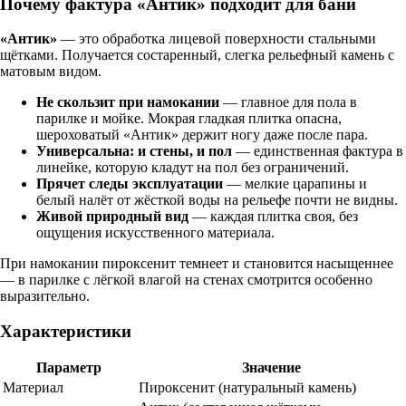
Почему фактура «Антик» подходит для бани
«Антик»
— это обработка лицевой поверхности стальными
щётками. Получается состаренный, слегка рельефный камень с
матовым видом.
Не скользит при намокании
— главное для пола в
парилке и мойке. Мокрая гладкая плитка опасна,
шероховатый «Антик» держит ногу даже после пара.
Универсальна: и стены, и пол
— единственная фактура в
линейке, которую кладут на пол без ограничений.
Прячет следы эксплуатации
— мелкие царапины и
белый налёт от жёсткой воды на рельефе почти не видны.
Живой природный вид
— каждая плитка своя, без
ощущения искусственного материала.
При намокании пироксенит темнеет и становится насыщеннее
— в парилке с лёгкой влагой на стенах смотрится особенно
выразительно.
Характеристики
Параметр
Значение
Материал
Пироксенит (натуральный камень)