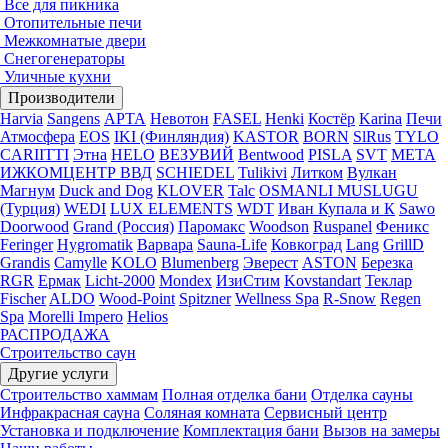
Все для пикника
Отопительные печи
Межкомнатые двери
Снегогенераторы
Уличные кухни
Производители
Harvia
Sangens
АРТА
Невотон
FASEL
Henki
Костёр
Karina
Печи
Атмосфера
EOS
IKI (Финляндия)
KASTOR
BORN
SlRus
TYLO
CARIITTI
Этна
HELO
ВЕЗУВИЙ
Bentwood
PISLA
SVT
МЕТА
ИЖКОМЦЕНТР ВВД
SCHIEDEL
Tulikivi
Литком
Вулкан
Магнум
Duck and Dog
KLOVER
Talc
OSMANLI MUSLUGU
(Турция)
WEDI
LUX ELEMENTS
WDT
Иван Купала и К
Sawo
Doorwood
Grand (Россия)
Паромакс
Woodson
Ruspanel
Феникс
Feringer
Hygromatik
Варвара
Sauna-Life
Ковкоград
Lang
GrillD
Grandis
Camylle
KOLO
Blumenberg
Эверест
ASTON
Березка
RGR
Ермак
Licht-2000
Mondex
ИзиСтим
Kovstandart
Теклар
Fischer
ALDO
Wood-Point
Spitzner
Wellness Spa
R-Snow
Regen
Spa
Morelli Impero
Helios
РАСПРОДАЖА
Строительство саун
Другие услуги
Строительство хаммам
Полная отделка бани
Отделка сауны
Инфракрасная сауна
Соляная комната
Сервисный центр
Установка и подключение
Комплектация бани
Вызов на замеры