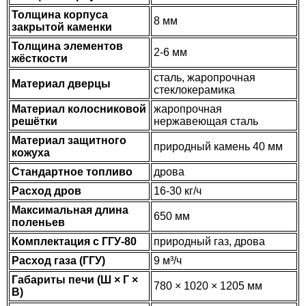
Толщина корпуса
8 мм
закрытой каменки
Толщина элементов
2-6 мм
жёсткости
сталь, жаропрочная
Материал дверцы
стеклокерамика
Материал колосниковой
жаропрочная
решётки
нержавеющая сталь
Материал защитного
природный камень 40 мм
кожуха
Стандартное топливо
дрова
Расход дров
16-30 кг/ч
Максимальная длина
650 мм
поленьев
Комплектация с ГГУ-80
природный газ, дрова
Расход газа (ГГУ)
9 м³/ч
Габариты печи (Ш × Г ×
780 × 1020 × 1205 мм
В)