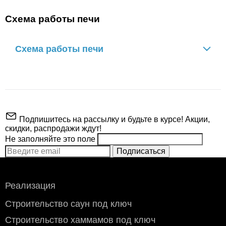
Схема работы печи
Схема работы печи
Подпишитесь на рассылку и будьте в курсе! Акции,
скидки, распродажи ждут!
Не заполняйте это поле
Подписаться
ВНИМАНИЕ!
Производитель
ИзиСтим
Реализация
Объем
45 - 60 м³
Строительство саун под ключ
Инструкция для
Сертификат
печи ИзиСтим
соответствия
Вес камней
230 кг.
Строительство хаммамов под ключ
Домна 60 К в