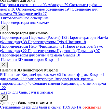
Освещение для бани
Плафоны и светильники
93
Абажуры
79
Световые трубки и
ленты
36
Оптоволоконное освещение
194
Освещение для
хамама
79
Звездное небо
27
Оптоволоконное освещение
Парогенераторы для хаммам
Парогенераторы для хаммам
Парогенераторы Паромакс (Россия)
182
Парогенераторы Harvia
(Финляндия)
38
Парогенераторы Tylo (Швеция)
18
Парогенераторы Helo (Финляндия)
31
Парогенераторы Sawo
(Финляндия)
22
Парогенераторы Hygromatik (Германия)
97
Парогенераторы для сауны и хамама Grandis
10
Панели и 3D полистирол Ruspanel
Панели и 3D полистирол Ruspanel
РПГ панели Ruspanel для хаммам
65
Готовые формы Ruspanel
для хаммам
23
Комплектующие Ruspanel (клей, крепеж,
гидроизоляция)
40
Сендвич панели Ruspanel для отделки дома
122
Двери для бань, саун и хаммам
Двери для бань, саун и хаммам
Стеклянные двери для бани и сауны
1509
АРТА
бесплатная