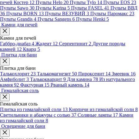
печей Костер
12
Пульты Helo
20
Пульты Tylo
14
Пульты EOS
23
Пульты Sawo
30
Пульты Karina
5
Пульты FASEL
41
Пульты ВВД
36
Пульты BORN
13
Пульты ВЕЗУВИЙ
3
Пульты Паромакс
23
Пульты Grandis
4
Пульты Sangens
6
Пульты Henki
5
Камни для печей
Камни для печей
Габбро-диабаз
4
Жадеит
12
Серпентинит
2
Другие породы
камней
12
Кварц
5
Плитка для бани
Плитка для бани
Талькохлорит
23
Талькомагнезит
50
Пироксенит
14
Змеевик
16
Амфиболит
3
Талькокварцит
9
Для камина
78
Из натурального
камня
92
Фактурная
15
Рваный камень
14
Гималайская соль
Гималайская соль
Плитка из гималайской соли
13
Кирпичи из гималайской соли
8
Светильники и абажуры с солью
37
Соляные лампы
17
Камни
из гималайской соли
8
Освещение для бани