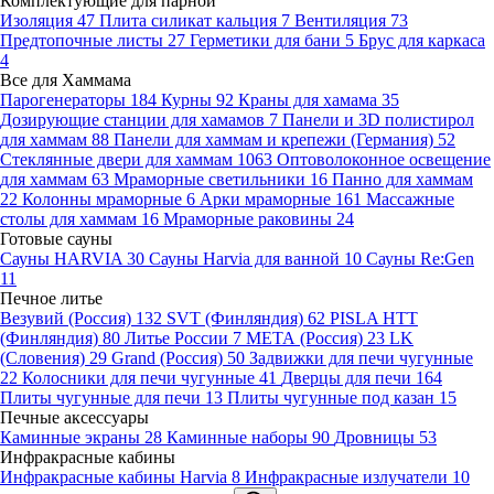
Комплектующие для парной
Изоляция
47
Плита силикат кальция
7
Вентиляция
73
Предтопочные листы
27
Герметики для бани
5
Брус для каркаса
4
Все для Хаммама
Парогенераторы
184
Курны
92
Краны для хамама
35
Дозирующие станции для хамамов
7
Панели и 3D полистирол
для хаммам
88
Панели для хаммам и крепежи (Германия)
52
Стеклянные двери для хаммам
1063
Оптоволоконное освещение
для хаммам
63
Мраморные светильники
16
Панно для хаммам
22
Колонны мраморные
6
Арки мраморные
161
Массажные
столы для хаммам
16
Мраморные раковины
24
Готовые сауны
Сауны HARVIA
30
Сауны Harvia для ванной
10
Сауны Re:Gen
11
Печное литье
Везувий (Россия)
132
SVT (Финляндия)
62
PISLA HTT
(Финляндия)
80
Литье России
7
МЕТА (Россия)
23
LK
(Словения)
29
Grand (Россия)
50
Задвижки для печи чугунные
22
Колосники для печи чугунные
41
Дверцы для печи
164
Плиты чугунные для печи
13
Плиты чугунные под казан
15
Печные аксессуары
Каминные экраны
28
Каминные наборы
90
Дровницы
53
Инфракрасные кабины
Инфракрасные кабины Harvia
8
Инфракрасные излучатели
10