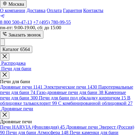
Москва
О компании
Доставка
Оплата
Гарантия
Контакты
8 800 500-47-13
+7 (495) 780-99-55
пн-пт: 9:00-19:00, сб: до 15:00
Заказать звонок
Каталог 6564
Распродажа
Печи для бани
Печи для бани
Дровяные печи
1141
Электрические печи
1430
Паротермальные
печи для бани
74
Газо-дровяные печи для бани
38
Каменные
печи для бани
300
Печи для бани под обкладку кирпичом
15
В
облицовке талькохлорит
99
С комбинированной облицовкой
27
Дровяные печи
Дровяные печи
Печи HARVIA (Финляндия)
45
Дровяные печи Эверест (Россия)
90
Печи для бани Атмосфера
148
Печи каменки для бани