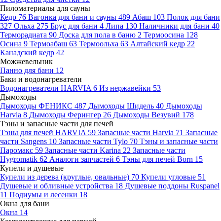
Пиломатериалы для сауны
Кедр
76
Вагонка для бани и сауны
489
Абаш
103
Полок для бани
327
Ольха
275
Брус для бани
4
Липа
130
Наличники для бани
40
Терморадиата
90
Доска для пола в баню
2
Термоосина
128
Осина
9
Термоабаш
63
Термоольха
63
Алтайский кедр
22
Канадский кедр
42
Можжевельник
Панно для бани
12
Баки и водонагреватели
Водонагреватели HARVIA
6
Из нержавейки
53
Дымоходы
Дымоходы ФЕНИКС
487
Дымоходы Шидель
40
Дымоходы
Harvia
8
Дымоходы Ферингер
26
Дымоходы Везувий
178
Тэны и запасные части для печей
Тэны для печей HARVIA
59
Запасные части Harvia
71
Запасные
части Sangens
10
Запасные части Tylo
70
Тэны и запасные части
Паромакс
59
Запасные части Karina
22
Запасные части
Hygromatik
62
Аналоги запчастей
6
Тэны для печей Born
15
Купели и душевые
Купели из дерева (круглые, овальные)
70
Купели угловые
51
Душевые и обливные устройства
18
Душевые поддоны Ruspanel
11
Подиумы и лесенки
18
Окна для бани
Окна
14