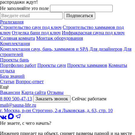
распродажи ждут!
Не заполняйте это поле
Подписаться
Реализация
Строительство саун под ключ
Строительство хаммамов под
ключ
Отделка бани под ключ
Инфракрасная сауна под ключ
Соляная комната
Монтаж оборудования
Комплектация
Комплектация саун, бань, хаммамов и SPA
Для дизайнеров
Для
строителей
Проекты бань
Портфолио работ
Проекты саун
Проекты хаммамов
Комнаты
отдыха
База знаний
Статьи
Вопрос-ответ
Ещё
Вакансии
Карта сайта
Отзывы
8 800 500-47-13
Заказать звонок
Сейчас работаем
mail@sauna-life.ru
г. Москва
,
р-он Строгино, 2-я Лыковская, д. 63, стр. 10
Не знаете, с чего начать?
Инженер приедет на объект, снимет размеры парной и на месте