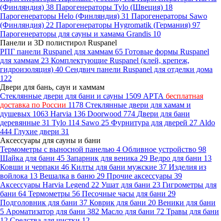
(Финляндия)
38
Парогенераторы Tylo (Швеция)
18
Парогенераторы Helo (Финляндия)
31
Парогенераторы Sawo
(Финляндия)
22
Парогенераторы Hygromatik (Германия)
97
Парогенераторы для сауны и хамама Grandis
10
Панели и 3D полистирол Ruspanel
РПГ панели Ruspanel для хаммам
65
Готовые формы Ruspanel
для хаммам
23
Комплектующие Ruspanel (клей, крепеж,
гидроизоляция)
40
Сендвич панели Ruspanel для отделки дома
122
Двери для бань, саун и хаммам
Стеклянные двери для бани и сауны
1509
АРТА
бесплатная
доставка по России
1178
Стеклянные двери для хамам и
душевых
1063
Harvia
136
Doorwood
774
Двери для бани
деревянные
31
Tylo
114
Sawo
25
Фурнитура для дверей
27
Aldo
444
Глухие двери
31
Аксессуары для сауны и бани
Термометры с выносной панелью
4
Обливное устройство
98
Шайка для бани
45
Запарник для веника
29
Ведро для бани
13
Ковши и черпаки
46
Килты для бани мужские
37
Изделия из
войлока
13
Вешалка в баню
29
Прочие аксессуары
39
Аксессуары Harvia Legend
22
Ушат для бани
23
Гигрометры для
бани
64
Термометры
56
Песочные часы для бани
29
Подголовник для бани
37
Коврик для бани
20
Веники для бани
5
Ароматизатор для бани
382
Масло для бани
72
Травы для бани
12
Средства для чистки
12