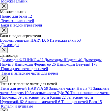
Можжевельник
Можжевельник
Панно для бани
12
Термозащита печей
Баки и водонагреватели
Баки и водонагреватели
Водонагреватели HARVIA
6
Из нержавейки
53
Дымоходы
Дымоходы
Дымоходы ФЕНИКС
487
Дымоходы Шидель
40
Дымоходы
Harvia
8
Дымоходы Ферингер
26
Дымоходы Везувий
178
Принадлежности для печей
Тэны и запасные части для печей
Тэны и запасные части для печей
Тэны для печей HARVIA
59
Запасные части Harvia
71
Запасные
части Sangens
10
Запасные части Tylo
70
Тэны и запасные части
Паромакс
59
Запасные части Karina
22
Запасные части
Hygromatik
62
Аналоги запчастей
6
Тэны для печей Born
15
Купели и душевые