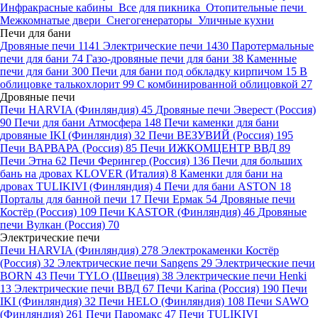
Инфракрасные кабины
Все для пикника
Отопительные печи
Межкомнатые двери
Снегогенераторы
Уличные кухни
Печи для бани
Дровяные печи
1141
Электрические печи
1430
Паротермальные
печи для бани
74
Газо-дровяные печи для бани
38
Каменные
печи для бани
300
Печи для бани под обкладку кирпичом
15
В
облицовке талькохлорит
99
С комбинированной облицовкой
27
Дровяные печи
Печи HARVIA (Финляндия)
45
Дровяные печи Эверест (Россия)
90
Печи для бани Атмосфера
148
Печи каменки для бани
дровяные IKI (Финляндия)
32
Печи ВЕЗУВИЙ (Россия)
195
Печи ВАРВАРА (Россия)
85
Печи ИЖКОМЦЕНТР ВВД
89
Печи Этна
62
Печи Ферингер (Россия)
136
Печи для больших
бань на дровах KLOVER (Италия)
8
Каменки для бани на
дровах TULIKIVI (Финляндия)
4
Печи для бани ASTON
18
Порталы для банной печи
17
Печи Ермак
54
Дровяные печи
Костёр (Россия)
109
Печи KASTOR (Финляндия)
46
Дровяные
печи Вулкан (Россия)
70
Электрические печи
Печи HARVIA (Финляндия)
278
Электрокаменки Костёр
(Россия)
32
Электрические печи Sangens
29
Электрические печи
BORN
43
Печи TYLO (Швеция)
38
Электрические печи Henki
13
Электрические печи ВВД
67
Печи Karina (Россия)
190
Печи
IKI (Финляндия)
32
Печи HELO (Финляндия)
108
Печи SAWO
(Финляндия)
261
Печи Паромакс
47
Печи TULIKIVI