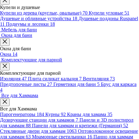
Купели и душевые
Купели из дерева (круглые, овальные)
70
Купели угловые
51
Душевые и обливные устройства
18
Душевые поддоны Ruspanel
11
Подиумы и лесенки
18
Мебель для бани
Окна для бани
Окна для бани
Окна
14
Комплектующие для парной
Комплектующие для парной
Изоляция
47
Плита силикат кальция
7
Вентиляция
73
Предтопочные листы
27
Герметики для бани
5
Брус для каркаса
4
Все для Хаммама
Все для Хаммама
Парогенераторы
184
Курны
92
Краны для хамама
35
Дозирующие станции для хамамов
7
Панели и 3D полистирол
для хаммам
88
Панели для хаммам и крепежи (Германия)
52
Стеклянные двери для хаммам
1063
Оптоволоконное освещение
для хаммам
63
Мраморные светильники
16
Панно для хаммам