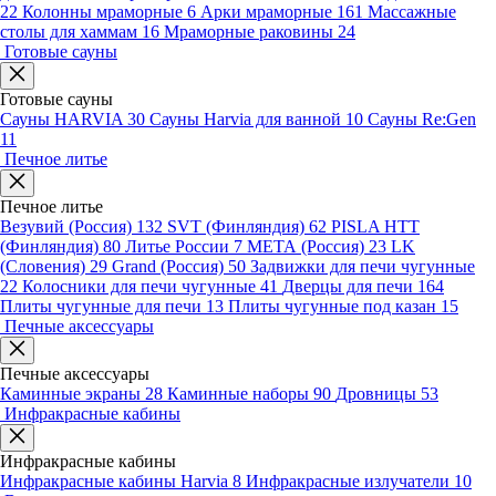
22
Колонны мраморные
6
Арки мраморные
161
Массажные
столы для хаммам
16
Мраморные раковины
24
Готовые сауны
Готовые сауны
Сауны HARVIA
30
Сауны Harvia для ванной
10
Сауны Re:Gen
11
Печное литье
Печное литье
Везувий (Россия)
132
SVT (Финляндия)
62
PISLA HTT
(Финляндия)
80
Литье России
7
МЕТА (Россия)
23
LK
(Словения)
29
Grand (Россия)
50
Задвижки для печи чугунные
22
Колосники для печи чугунные
41
Дверцы для печи
164
Плиты чугунные для печи
13
Плиты чугунные под казан
15
Печные аксессуары
Печные аксессуары
Каминные экраны
28
Каминные наборы
90
Дровницы
53
Инфракрасные кабины
Инфракрасные кабины
Инфракрасные кабины Harvia
8
Инфракрасные излучатели
10