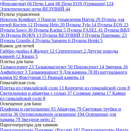
(Финляндия)
66
Печи Lang
68
Печи EOS (Германия)
124
Электрические печи ВЕЗУВИЙ
44
Пульты управления
Невотон Комфорт
3
Панели управления Harvia
29
Пульты для
печей Костер
12
Пульты Helo
20
Пульты Tylo
14
Пульты EOS
23
Пульты Sawo
30
Пульты Karina
5
Пульты FASEL
41
Пульты ВВД
36
Пульты BORN
13
Пульты ВЕЗУВИЙ
3
Пульты Паромакс
23
Пульты Grandis
4
Пульты Sangens
6
Пульты Henki
5
Камни для печей
Габбро-диабаз
4
Жадеит
12
Серпентинит
2
Другие породы
камней
12
Кварц
5
Плитка для бани
Талькохлорит
23
Талькомагнезит
50
Пироксенит
14
Змеевик
16
Амфиболит
3
Талькокварцит
9
Для камина
78
Из натурального
камня
92
Фактурная
15
Рваный камень
14
Гималайская соль
Плитка из гималайской соли
13
Кирпичи из гималайской соли
8
Светильники и абажуры с солью
37
Соляные лампы
17
Камни
из гималайской соли
8
Освещение для бани
Плафоны и светильники
93
Абажуры
79
Световые трубки и
ленты
36
Оптоволоконное освещение
194
Освещение для
хамама
79
Звездное небо
27
Парогенераторы для хаммам
Парогенераторы Паромакс (Россия)
182
Парогенераторы Harvia