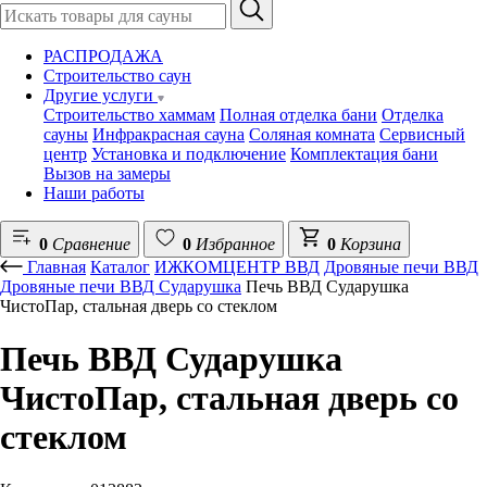
РАСПРОДАЖА
Строительство саун
Другие услуги
Строительство хаммам
Полная отделка бани
Отделка
сауны
Инфракрасная сауна
Соляная комната
Сервисный
центр
Установка и подключение
Комплектация бани
Вызов на замеры
Наши работы
0
Сравнение
0
Избранное
0
Корзина
Главная
Каталог
ИЖКОМЦЕНТР ВВД
Дровяные печи ВВД
Дровяные печи ВВД Сударушка
Печь ВВД Сударушка
ЧистоПар, стальная дверь со стеклом
Печь ВВД Сударушка
ЧистоПар, стальная дверь со
стеклом