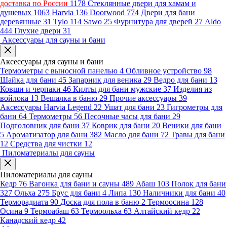
доставка по России
1178
Стеклянные двери для хамам и
душевых
1063
Harvia
136
Doorwood
774
Двери для бани
деревянные
31
Tylo
114
Sawo
25
Фурнитура для дверей
27
Aldo
444
Глухие двери
31
Аксессуары для сауны и бани
Аксессуары для сауны и бани
Термометры с выносной панелью
4
Обливное устройство
98
Шайка для бани
45
Запарник для веника
29
Ведро для бани
13
Ковши и черпаки
46
Килты для бани мужские
37
Изделия из
войлока
13
Вешалка в баню
29
Прочие аксессуары
39
Аксессуары Harvia Legend
22
Ушат для бани
23
Гигрометры для
бани
64
Термометры
56
Песочные часы для бани
29
Подголовник для бани
37
Коврик для бани
20
Веники для бани
5
Ароматизатор для бани
382
Масло для бани
72
Травы для бани
12
Средства для чистки
12
Пиломатериалы для сауны
Пиломатериалы для сауны
Кедр
76
Вагонка для бани и сауны
489
Абаш
103
Полок для бани
327
Ольха
275
Брус для бани
4
Липа
130
Наличники для бани
40
Терморадиата
90
Доска для пола в баню
2
Термоосина
128
Осина
9
Термоабаш
63
Термоольха
63
Алтайский кедр
22
Канадский кедр
42