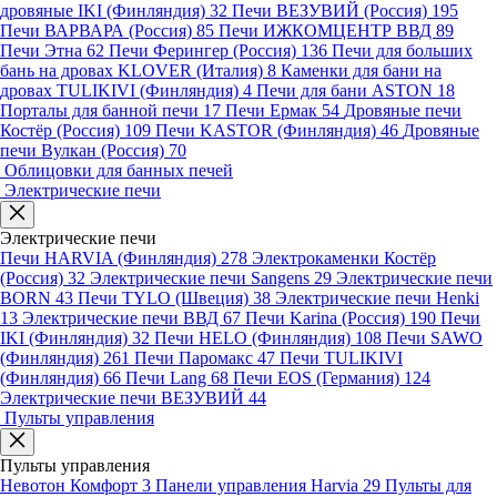
дровяные IKI (Финляндия)
32
Печи ВЕЗУВИЙ (Россия)
195
Печи ВАРВАРА (Россия)
85
Печи ИЖКОМЦЕНТР ВВД
89
Печи Этна
62
Печи Ферингер (Россия)
136
Печи для больших
бань на дровах KLOVER (Италия)
8
Каменки для бани на
дровах TULIKIVI (Финляндия)
4
Печи для бани ASTON
18
Порталы для банной печи
17
Печи Ермак
54
Дровяные печи
Костёр (Россия)
109
Печи KASTOR (Финляндия)
46
Дровяные
печи Вулкан (Россия)
70
Облицовки для банных печей
Электрические печи
Электрические печи
Печи HARVIA (Финляндия)
278
Электрокаменки Костёр
(Россия)
32
Электрические печи Sangens
29
Электрические печи
BORN
43
Печи TYLO (Швеция)
38
Электрические печи Henki
13
Электрические печи ВВД
67
Печи Karina (Россия)
190
Печи
IKI (Финляндия)
32
Печи HELO (Финляндия)
108
Печи SAWO
(Финляндия)
261
Печи Паромакс
47
Печи TULIKIVI
(Финляндия)
66
Печи Lang
68
Печи EOS (Германия)
124
Электрические печи ВЕЗУВИЙ
44
Пульты управления
Пульты управления
Невотон Комфорт
3
Панели управления Harvia
29
Пульты для