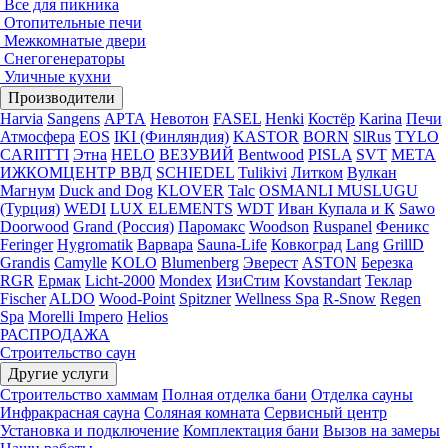
Все для пикника
Отопительные печи
Межкомнатые двери
Снегогенераторы
Уличные кухни
Производители
Harvia
Sangens
АРТА
Невотон
FASEL
Henki
Костёр
Karina
Печи
Атмосфера
EOS
IKI (Финляндия)
KASTOR
BORN
SlRus
TYLO
CARIITTI
Этна
HELO
ВЕЗУВИЙ
Bentwood
PISLA
SVT
МЕТА
ИЖКОМЦЕНТР ВВД
SCHIEDEL
Tulikivi
Литком
Вулкан
Магнум
Duck and Dog
KLOVER
Talc
OSMANLI MUSLUGU
(Турция)
WEDI
LUX ELEMENTS
WDT
Иван Купала и К
Sawo
Doorwood
Grand (Россия)
Паромакс
Woodson
Ruspanel
Феникс
Feringer
Hygromatik
Варвара
Sauna-Life
Ковкоград
Lang
GrillD
Grandis
Camylle
KOLO
Blumenberg
Эверест
ASTON
Березка
RGR
Ермак
Licht-2000
Mondex
ИзиСтим
Kovstandart
Теклар
Fischer
ALDO
Wood-Point
Spitzner
Wellness Spa
R-Snow
Regen
Spa
Morelli Impero
Helios
РАСПРОДАЖА
Строительство саун
Другие услуги
Строительство хаммам
Полная отделка бани
Отделка сауны
Инфракрасная сауна
Соляная комната
Сервисный центр
Установка и подключение
Комплектация бани
Вызов на замеры