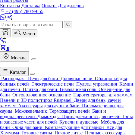
Наши работы
Контакты
Доставка
Оплата
Для дилеров
+7 (495) 780-99-55
Меню
0
Москва
Каталог
Распродажа
Печи для бани
Дровяные печи
Облицовки для
банных печей
Электрические печи
Пульты управления
Камни
для печей
Плитка для бани
Гималайская соль
Освещение для
бани
Оптоволоконное освещение
Парогенераторы для хаммам
Панели и 3D полистирол Ruspanel
Двери для бань, саун и
хаммам
Аксессуары для сауны и бани
Пиломатериалы для
сауны
Можжевельник
Термозащита печей
Баки и
водонагреватели
Дымоходы
Принадлежности для печей
Тэны
и запасные части для печей
Купели и душевые
Мебель для
бани
Окна для бани
Комплектующие для парной
Все для
Хаммама
Готовые сауны
Печное литье
Печные аксессуары