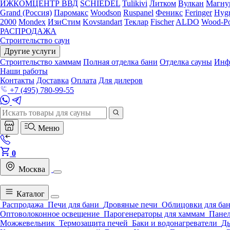
ИЖКОМЦЕНТР ВВД
SCHIEDEL
Tulikivi
Литком
Вулкан
Магну
Grand (Россия)
Паромакс
Woodson
Ruspanel
Феникс
Feringer
Hygr
2000
Mondex
ИзиСтим
Kovstandart
Теклар
Fischer
ALDO
Wood-Po
РАСПРОДАЖА
Строительство саун
Другие услуги
Строительство хаммам
Полная отделка бани
Отделка сауны
Инф
Наши работы
Контакты
Доставка
Оплата
Для дилеров
+7 (495) 780-99-55
Меню
0
Москва
Каталог
Распродажа
Печи для бани
Дровяные печи
Облицовки для ба
Оптоволоконное освещение
Парогенераторы для хаммам
Панел
Можжевельник
Термозащита печей
Баки и водонагреватели
Д