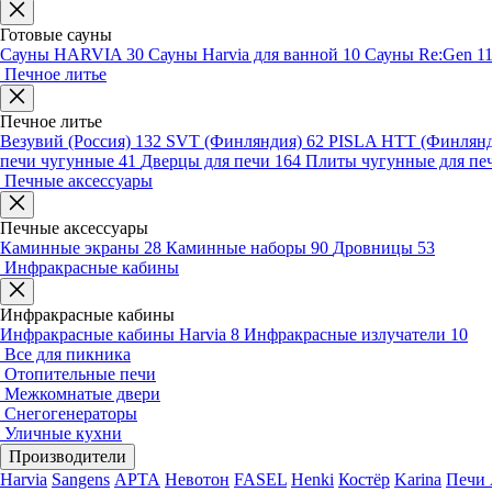
Готовые сауны
Сауны HARVIA
30
Сауны Harvia для ванной
10
Сауны Re:Gen
1
Печное литье
Печное литье
Везувий (Россия)
132
SVT (Финляндия)
62
PISLA HTT (Финлян
печи чугунные
41
Дверцы для печи
164
Плиты чугунные для пе
Печные аксессуары
Печные аксессуары
Каминные экраны
28
Каминные наборы
90
Дровницы
53
Инфракрасные кабины
Инфракрасные кабины
Инфракрасные кабины Harvia
8
Инфракрасные излучатели
10
Все для пикника
Отопительные печи
Межкомнатые двери
Снегогенераторы
Уличные кухни
Производители
Harvia
Sangens
АРТА
Невотон
FASEL
Henki
Костёр
Karina
Печи 