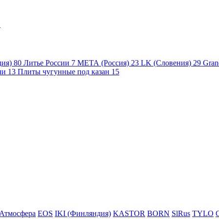
1
дия)
80
Литье России
7
МЕТА (Россия)
23
LK (Словения)
29
Gran
чи
13
Плиты чугунные под казан
15
Атмосфера
EOS
IKI (Финляндия)
KASTOR
BORN
SlRus
TYLO