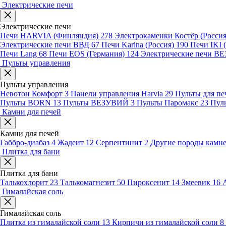
Электрические печи
Электрические печи
Печи HARVIA (Финляндия)
278
Электрокаменки Костёр (Росси
Электрические печи ВВД
67
Печи Karina (Россия)
190
Печи IKI
Печи Lang
68
Печи EOS (Германия)
124
Электрические печи 
Пульты управления
Пульты управления
Невотон Комфорт
3
Панели управления Harvia
29
Пульты для пе
Пульты BORN
13
Пульты ВЕЗУВИЙ
3
Пульты Паромакс
23
Пул
Камни для печей
Камни для печей
Габбро-диабаз
4
Жадеит
12
Серпентинит
2
Другие породы камн
Плитка для бани
Плитка для бани
Талькохлорит
23
Талькомагнезит
50
Пироксенит
14
Змеевик
16
Гималайская соль
Гималайская соль
Плитка из гималайской соли
13
Кирпичи из гималайской соли
8