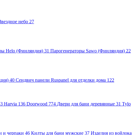
Звездное небо
27
ры Helo (Финляндия)
31
Парогенераторы Sawo (Финляндия)
22
яция)
40
Сендвич панели Ruspanel для отделки дома
122
63
Harvia
136
Doorwood
774
Двери для бани деревянные
31
Tylo
и и черпаки
46
Килты для бани мужские
37
Изделия из войлока