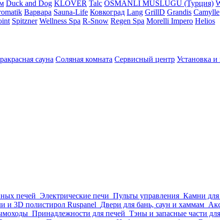
м
Duck and Dog
KLOVER
Talc
OSMANLI MUSLUGU (Турция)
omatik
Варвара
Sauna-Life
Ковкоград
Lang
GrillD
Grandis
Camylle
int
Spitzner
Wellness Spa
R-Snow
Regen Spa
Morelli Impero
Helios
ракрасная сауна
Соляная комната
Сервисный центр
Установка и
нных печей
Электрические печи
Пульты управления
Камни для
и и 3D полистирол Ruspanel
Двери для бань, саун и хаммам
Акс
ымоходы
Принадлежности для печей
Тэны и запасные части дл