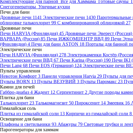
Комплектующие для парной
Все для Хаммама
Готовые сауны
Снегогенераторы
Уличные кухни
Печи для бани
Дровяные печи
1141
Электрические печи
1430
Паротермальные 
облицовке талькохлорит
99
С комбинированной облицовкой
27
Дровяные печи
Печи HARVIA (Финляндия)
45
Дровяные печи Эверест (Россия
ВАРВАРА (Россия)
85
Печи ИЖКОМЦЕНТР ВВД
89
Печи Этн
(Финляндия)
4
Печи для бани ASTON
18
Порталы для банной п
Электрические печи
Печи HARVIA (Финляндия)
278
Электрокаменки Костёр (Росси
Электрические печи ВВД
67
Печи Karina (Россия)
190
Печи IKI
Печи Lang
68
Печи EOS (Германия)
124
Электрические печи 
Пульты управления
Невотон Комфорт
3
Панели управления Harvia
29
Пульты для пе
Пульты BORN
13
Пульты ВЕЗУВИЙ
3
Пульты Паромакс
23
Пул
Камни для печей
Габбро-диабаз
4
Жадеит
12
Серпентинит
2
Другие породы камн
Плитка для бани
Талькохлорит
23
Талькомагнезит
50
Пироксенит
14
Змеевик
16
Гималайская соль
Плитка из гималайской соли
13
Кирпичи из гималайской соли
8
Освещение для бани
Плафоны и светильники
93
Абажуры
79
Световые трубки и ле
Парогенераторы для хаммам