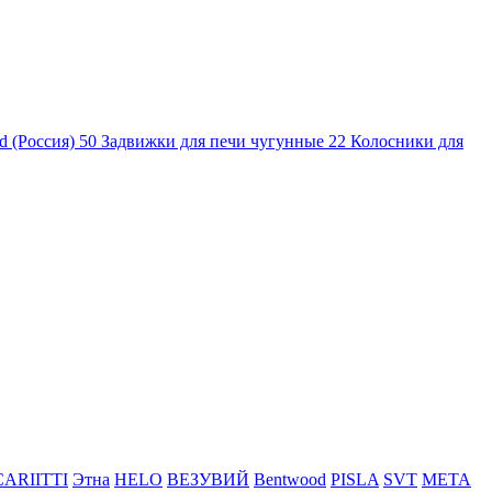
d (Россия)
50
Задвижки для печи чугунные
22
Колосники для
CARIITTI
Этна
HELO
ВЕЗУВИЙ
Bentwood
PISLA
SVT
МЕТА