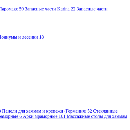
 Паромакс
59
Запасные части Karina
22
Запасные части
Подиумы и лесенки
18
8
Панели для хаммам и крепежи (Германия)
52
Стеклянные
раморные
6
Арки мраморные
161
Массажные столы для хаммам