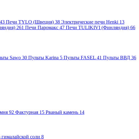
43
Печи TYLO (Швеция)
38
Электрические печи Henki
13
ляндия)
261
Печи Паромакс
47
Печи TULIKIVI (Финляндия)
66
льты Sawo
30
Пульты Karina
5
Пульты FASEL
41
Пульты ВВД
36
амня
92
Фактурная
15
Рваный камень
14
 гималайской соли
8