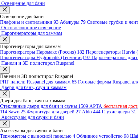
Освещение для бани
Освещение для бани
Плафоны и светильники
93
Абажуры
79
Световые трубки и ле
Оптоволоконное освещение
Парогенераторы для хаммам
Парогенераторы для хаммам
Парогенераторы Паромакс (Россия)
182
Парогенераторы Harvia
Парогенераторы Hygromatik (Германия)
97
Парогенераторы для 
Панели и 3D полистирол Ruspanel
Панели и 3D полистирол Ruspanel
РПГ панели Ruspanel для хаммам
65
Готовые формы Ruspanel д
Двери для бань, саун и хаммам
Двери для бань, саун и хаммам
Стеклянные двери для бани и сауны
1509
АРТА
бесплатная дост
114
Sawo
25
Фурнитура для дверей
27
Aldo
444
Глухие двери
31
Аксессуары для сауны и бани
Аксессуары для сауны и бани
Термометры с выносной панелью
4
Обливное устройство
98
Шай