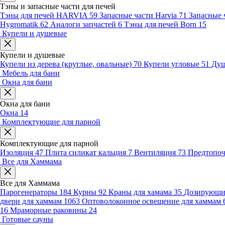
Тэны и запасные части для печей
Тэны для печей HARVIA
59
Запасные части Harvia
71
Запасные 
Hygromatik
62
Аналоги запчастей
6
Тэны для печей Born
15
Купели и душевые
Купели и душевые
Купели из дерева (круглые, овальные)
70
Купели угловые
51
Душ
Мебель для бани
Окна для бани
Окна для бани
Окна
14
Комплектующие для парной
Комплектующие для парной
Изоляция
47
Плита силикат кальция
7
Вентиляция
73
Предтопо
Все для Хаммама
Все для Хаммама
Парогенераторы
184
Курны
92
Краны для хамама
35
Дозирующие
двери для хаммам
1063
Оптоволоконное освещение для хаммам
16
Мраморные раковины
24
Готовые сауны