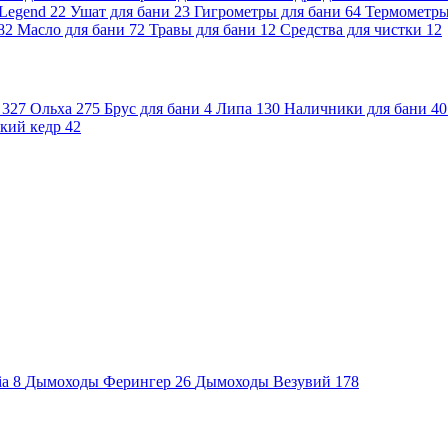
 Legend
22
Ушат для бани
23
Гигрометры для бани
64
Термометр
82
Масло для бани
72
Травы для бани
12
Средства для чистки
12
и
327
Ольха
275
Брус для бани
4
Липа
130
Наличники для бани
40
кий кедр
42
ia
8
Дымоходы Ферингер
26
Дымоходы Везувий
178