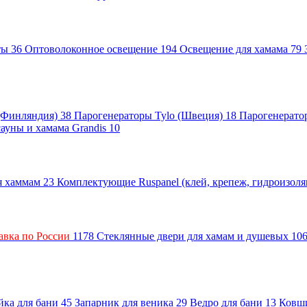
нты
36
Оптоволоконное освещение
194
Освещение для хамама
79
 (Финляндия)
38
Парогенераторы Tylo (Швеция)
18
Парогенерато
сауны и хамама Grandis
10
ля хаммам
23
Комплектующие Ruspanel (клей, крепеж, гидроизол
авка по России
1178
Стеклянные двери для хамам и душевых
10
ка для бани
45
Запарник для веника
29
Ведро для бани
13
Ковш