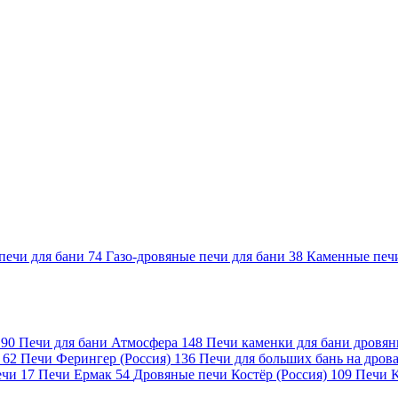
печи для бани
74
Газо-дровяные печи для бани
38
Каменные печ
)
90
Печи для бани Атмосфера
148
Печи каменки для бани дровя
а
62
Печи Ферингер (Россия)
136
Печи для больших бань на дро
ечи
17
Печи Ермак
54
Дровяные печи Костёр (Россия)
109
Печи 