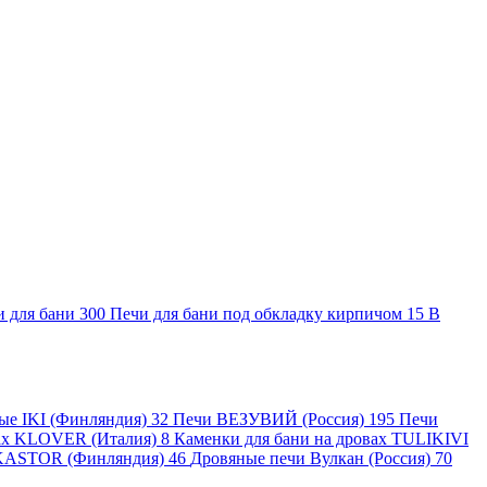
и для бани
300
Печи для бани под обкладку кирпичом
15
В
ные IKI (Финляндия)
32
Печи ВЕЗУВИЙ (Россия)
195
Печи
вах KLOVER (Италия)
8
Каменки для бани на дровах TULIKIVI
KASTOR (Финляндия)
46
Дровяные печи Вулкан (Россия)
70