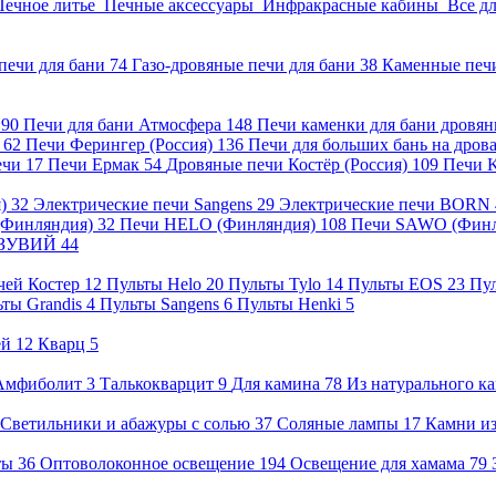
Печное литье
Печные аксессуары
Инфракрасные кабины
Все д
печи для бани
74
Газо-дровяные печи для бани
38
Каменные печ
)
90
Печи для бани Атмосфера
148
Печи каменки для бани дровя
а
62
Печи Ферингер (Россия)
136
Печи для больших бань на дро
ечи
17
Печи Ермак
54
Дровяные печи Костёр (Россия)
109
Печи 
я)
32
Электрические печи Sangens
29
Электрические печи BORN
 (Финляндия)
32
Печи HELO (Финляндия)
108
Печи SAWO (Фин
ВЕЗУВИЙ
44
чей Костер
12
Пульты Helo
20
Пульты Tylo
14
Пульты EOS
23
Пу
ьты Grandis
4
Пульты Sangens
6
Пульты Henki
5
ей
12
Кварц
5
Амфиболит
3
Талькокварцит
9
Для камина
78
Из натурального к
Светильники и абажуры с солью
37
Соляные лампы
17
Камни из
нты
36
Оптоволоконное освещение
194
Освещение для хамама
79