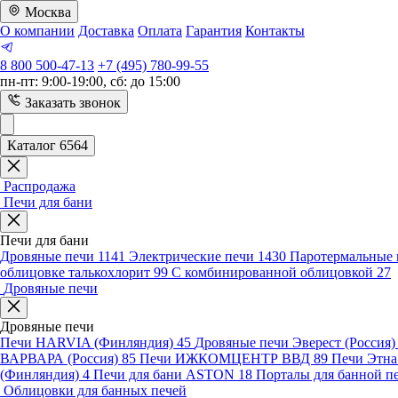
Москва
О компании
Доставка
Оплата
Гарантия
Контакты
8 800 500-47-13
+7 (495) 780-99-55
пн-пт: 9:00-19:00, сб: до 15:00
Заказать звонок
Каталог 6564
Распродажа
Печи для бани
Печи для бани
Дровяные печи
1141
Электрические печи
1430
Паротермальные 
облицовке талькохлорит
99
С комбинированной облицовкой
27
Дровяные печи
Дровяные печи
Печи HARVIA (Финляндия)
45
Дровяные печи Эверест (Россия
ВАРВАРА (Россия)
85
Печи ИЖКОМЦЕНТР ВВД
89
Печи Этн
(Финляндия)
4
Печи для бани ASTON
18
Порталы для банной п
Облицовки для банных печей