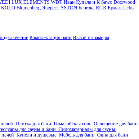
WEDI
LUX ELEMENTS
WDT
Иван Купала и К
Sawo
Doorwood
KOLO
Blumenberg
Эверест
ASTON
Березка
RGR
Ермак
Licht-
 подключение
Комплектация бани
Вызов на замеры
 печей
Плитка для бани
Гималайская соль
Освещение для бани
ессуары для сауны и бани
Пиломатериалы для сауны
я печей
Купели и душевые
Мебель для бани
Окна для бани