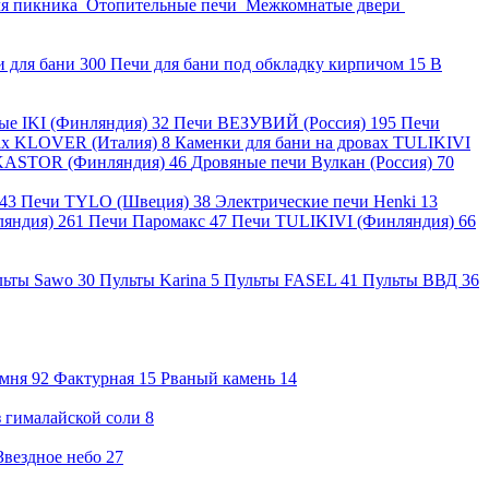
ля пикника
Отопительные печи
Межкомнатые двери
и для бани
300
Печи для бани под обкладку кирпичом
15
В
ные IKI (Финляндия)
32
Печи ВЕЗУВИЙ (Россия)
195
Печи
вах KLOVER (Италия)
8
Каменки для бани на дровах TULIKIVI
KASTOR (Финляндия)
46
Дровяные печи Вулкан (Россия)
70
43
Печи TYLO (Швеция)
38
Электрические печи Henki
13
ляндия)
261
Печи Паромакс
47
Печи TULIKIVI (Финляндия)
66
льты Sawo
30
Пульты Karina
5
Пульты FASEL
41
Пульты ВВД
36
амня
92
Фактурная
15
Рваный камень
14
 гималайской соли
8
Звездное небо
27