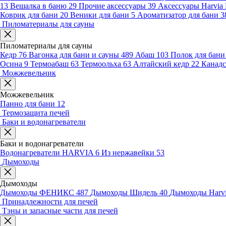
13
Вешалка в баню
29
Прочие аксессуары
39
Аксессуары Harvia
Коврик для бани
20
Веники для бани
5
Ароматизатор для бани
3
Пиломатериалы для сауны
Пиломатериалы для сауны
Кедр
76
Вагонка для бани и сауны
489
Абаш
103
Полок для бан
Осина
9
Термоабаш
63
Термоольха
63
Алтайский кедр
22
Канадс
Можжевельник
Можжевельник
Панно для бани
12
Термозащита печей
Баки и водонагреватели
Баки и водонагреватели
Водонагреватели HARVIA
6
Из нержавейки
53
Дымоходы
Дымоходы
Дымоходы ФЕНИКС
487
Дымоходы Шидель
40
Дымоходы Harv
Принадлежности для печей
Тэны и запасные части для печей