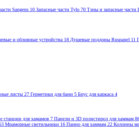
части Sangens
10
Запасные части Tylo
70
Тэны и запасные части
евые и обливные устройства
18
Душевые поддоны Ruspanel
11
чные листы
27
Герметики для бани
5
Брус для каркаса
4
 станции для хамамов
7
Панели и 3D полистирол для хаммам
8
63
Мраморные светильники
16
Панно для хаммам
22
Колонны м