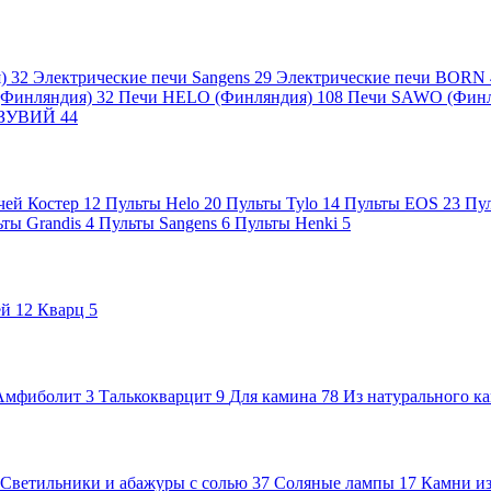
я)
32
Электрические печи Sangens
29
Электрические печи BORN
 (Финляндия)
32
Печи HELO (Финляндия)
108
Печи SAWO (Фин
ВЕЗУВИЙ
44
чей Костер
12
Пульты Helo
20
Пульты Tylo
14
Пульты EOS
23
Пу
ьты Grandis
4
Пульты Sangens
6
Пульты Henki
5
ей
12
Кварц
5
Амфиболит
3
Талькокварцит
9
Для камина
78
Из натурального к
Светильники и абажуры с солью
37
Соляные лампы
17
Камни из