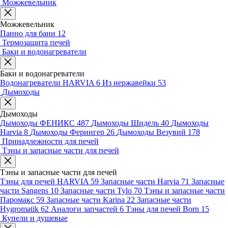
Можжевельник
Можжевельник
Панно для бани
12
Термозащита печей
Баки и водонагреватели
Баки и водонагреватели
Водонагреватели HARVIA
6
Из нержавейки
53
Дымоходы
Дымоходы
Дымоходы ФЕНИКС
487
Дымоходы Шидель
40
Дымоходы
Harvia
8
Дымоходы Ферингер
26
Дымоходы Везувий
178
Принадлежности для печей
Тэны и запасные части для печей
Тэны и запасные части для печей
Тэны для печей HARVIA
59
Запасные части Harvia
71
Запасные
части Sangens
10
Запасные части Tylo
70
Тэны и запасные части
Паромакс
59
Запасные части Karina
22
Запасные части
Hygromatik
62
Аналоги запчастей
6
Тэны для печей Born
15
Купели и душевые