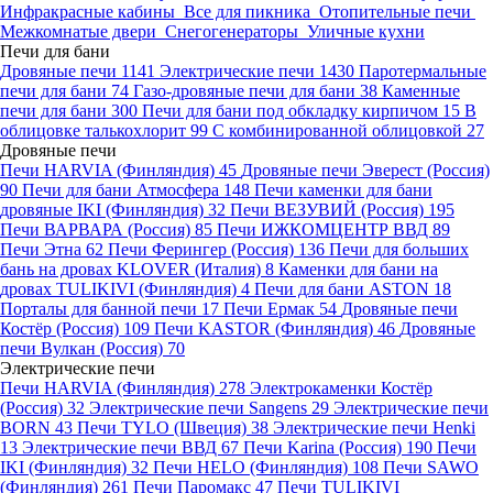
Инфракрасные кабины
Все для пикника
Отопительные печи
Межкомнатые двери
Снегогенераторы
Уличные кухни
Печи для бани
Дровяные печи
1141
Электрические печи
1430
Паротермальные
печи для бани
74
Газо-дровяные печи для бани
38
Каменные
печи для бани
300
Печи для бани под обкладку кирпичом
15
В
облицовке талькохлорит
99
С комбинированной облицовкой
27
Дровяные печи
Печи HARVIA (Финляндия)
45
Дровяные печи Эверест (Россия)
90
Печи для бани Атмосфера
148
Печи каменки для бани
дровяные IKI (Финляндия)
32
Печи ВЕЗУВИЙ (Россия)
195
Печи ВАРВАРА (Россия)
85
Печи ИЖКОМЦЕНТР ВВД
89
Печи Этна
62
Печи Ферингер (Россия)
136
Печи для больших
бань на дровах KLOVER (Италия)
8
Каменки для бани на
дровах TULIKIVI (Финляндия)
4
Печи для бани ASTON
18
Порталы для банной печи
17
Печи Ермак
54
Дровяные печи
Костёр (Россия)
109
Печи KASTOR (Финляндия)
46
Дровяные
печи Вулкан (Россия)
70
Электрические печи
Печи HARVIA (Финляндия)
278
Электрокаменки Костёр
(Россия)
32
Электрические печи Sangens
29
Электрические печи
BORN
43
Печи TYLO (Швеция)
38
Электрические печи Henki
13
Электрические печи ВВД
67
Печи Karina (Россия)
190
Печи
IKI (Финляндия)
32
Печи HELO (Финляндия)
108
Печи SAWO
(Финляндия)
261
Печи Паромакс
47
Печи TULIKIVI