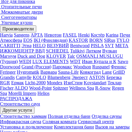
Все для пикника
Отопительные печи
Межкомнатые двери
Снегогенераторы
Уличные кухни
Производители
Harvia
Sangens
АРТА
Невотон
FASEL
Henki
Костёр
Karina
Печи
Атмосфера
EOS
IKI (Финляндия)
KASTOR
BORN
SlRus
TYLO
CARIITTI
Этна
HELO
ВЕЗУВИЙ
Bentwood
PISLA
SVT
МЕТА
ИЖКОМЦЕНТР ВВД
SCHIEDEL
Tulikivi
Литком
Вулкан
Магнум
Duck and Dog
KLOVER
Talc
OSMANLI MUSLUGU
(Турция)
WEDI
LUX ELEMENTS
WDT
Иван Купала и К
Sawo
Doorwood
Grand (Россия)
Паромакс
Woodson
Ruspanel
Феникс
Feringer
Hygromatik
Варвара
Sauna-Life
Ковкоград
Lang
GrillD
Grandis
Camylle
KOLO
Blumenberg
Эверест
ASTON
Березка
RGR
Ермак
Licht-2000
Mondex
ИзиСтим
Kovstandart
Теклар
Fischer
ALDO
Wood-Point
Spitzner
Wellness Spa
R-Snow
Regen
Spa
Morelli Impero
Helios
РАСПРОДАЖА
Строительство саун
Другие услуги
Строительство хаммам
Полная отделка бани
Отделка сауны
Инфракрасная сауна
Соляная комната
Сервисный центр
Установка и подключение
Комплектация бани
Вызов на замеры