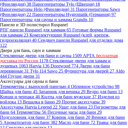
(Финляндия)
38
Парогенераторы Tylo (Швеция)
18
Парогенераторы Helo (Финляндия)
31
Парогенераторы Sawo
(Финляндия)
22
Парогенераторы Hygromatik (Германия)
97
Парогенераторы для сауны и хамама Grandis
10
Панели и 3D полистирол Ruspanel
РПГ панели Ruspanel для хаммам
65
Готовые формы Ruspanel
для хаммам
23
Комплектующие Ruspanel (клей, крепеж,
гидроизоляция)
40
Сендвич панели Ruspanel для отделки дома
122
Двери для бань, саун и хаммам
Стеклянные двери для бани и сауны
1509
АРТА
бесплатная
доставка по России
1178
Стеклянные двери для хамам и
душевых
1063
Harvia
136
Doorwood
774
Двери для бани
деревянные
31
Tylo
114
Sawo
25
Фурнитура для дверей
27
Aldo
444
Глухие двери
31
Аксессуары для сауны и бани
Термометры с выносной панелью
4
Обливное устройство
98
Шайка для бани
45
Запарник для веника
29
Ведро для бани
13
Ковши и черпаки
46
Килты для бани мужские
37
Изделия из
войлока
13
Вешалка в баню
29
Прочие аксессуары
39
Аксессуары Harvia Legend
22
Ушат для бани
23
Гигрометры для
бани
64
Термометры
56
Песочные часы для бани
29
Подголовник для бани
37
Коврик для бани
20
Веники для бани
5
Ароматизатор для бани
382
Масло для бани
72
Травы для бани
12
Средства для чистки
12