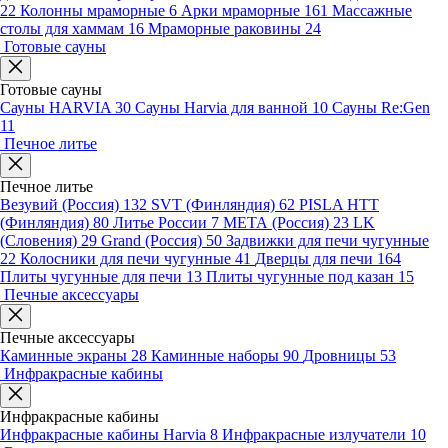
22
Колонны мраморные
6
Арки мраморные
161
Массажные
столы для хаммам
16
Мраморные раковины
24
Готовые сауны
Готовые сауны
Сауны HARVIA
30
Сауны Harvia для ванной
10
Сауны Re:Gen
11
Печное литье
Печное литье
Везувий (Россия)
132
SVT (Финляндия)
62
PISLA HTT
(Финляндия)
80
Литье России
7
МЕТА (Россия)
23
LK
(Словения)
29
Grand (Россия)
50
Задвижки для печи чугунные
22
Колосники для печи чугунные
41
Дверцы для печи
164
Плиты чугунные для печи
13
Плиты чугунные под казан
15
Печные аксессуары
Печные аксессуары
Каминные экраны
28
Каминные наборы
90
Дровницы
53
Инфракрасные кабины
Инфракрасные кабины
Инфракрасные кабины Harvia
8
Инфракрасные излучатели
10