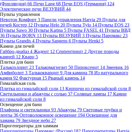
(Финляндия)
66
Печи Lang
68
Печи EOS (Германия)
124
Электрические печи ВЕЗУВИЙ
44
Пульты управления
Невотон Комфорт
3
Панели управления Harvia
29
Пульты для
печей Костер
12
Пульты Helo
20
Пульты Tylo
14
Пульты EOS
23
Пульты Sawo
30
Пульты Karina
5
Пульты FASEL
41
Пульты ВВД
36
Пульты BORN
13
Пульты ВЕЗУВИЙ
3
Пульты Паромакс
23
Пульты Grandis
4
Пульты Sangens
6
Пульты Henki
5
Камни для печей
Габбро-диабаз
4
Жадеит
12
Серпентинит
2
Другие породы
камней
12
Кварц
5
Плитка для бани
Талькохлорит
23
Талькомагнезит
50
Пироксенит
14
Змеевик
16
Амфиболит
3
Талькокварцит
9
Для камина
78
Из натурального
камня
92
Фактурная
15
Рваный камень
14
Гималайская соль
Плитка из гималайской соли
13
Кирпичи из гималайской соли
8
Светильники и абажуры с солью
37
Соляные лампы
17
Камни
из гималайской соли
8
Освещение для бани
Плафоны и светильники
93
Абажуры
79
Световые трубки и
ленты
36
Оптоволоконное освещение
194
Освещение для
хамама
79
Звездное небо
27
Парогенераторы для хаммам
Парогенераторы Паромакс (Россия)
182
Парогенераторы Harvia