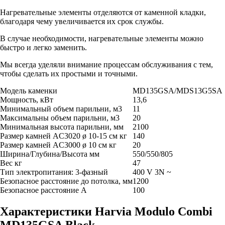
Нагревательные элементы отделяются от каменной кладки,
благодаря чему увеличивается их срок службы.
В случае необходимости, нагревательные элементы можно
быстро и легко заменить.
Мы всегда уделяли внимание процессам обслуживания с тем,
чтобы сделать их простыми и точными.
Модель каменки
MD135GSA/MDS13G5SA
Мощность, кВт
13,6
Минимальный объем парильни, м3
11
Максимальны объем парильни, м3
20
Минимальная высота парильни, мм
2100
Размер камней AC3020 ø 10-15 см кг
140
Размер камней AC3000 ø 10 см кг
20
Ширина/Глубина/Высота мм
550/550/805
Вес кг
47
Тип электропитания: 3-фазный
400 V 3N ~
Безопасное расстояние до потолка, мм
1200
Безопасное расстояние A
100
Характеристики Harvia Modulo Combi