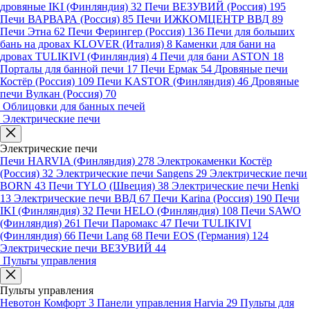
дровяные IKI (Финляндия)
32
Печи ВЕЗУВИЙ (Россия)
195
Печи ВАРВАРА (Россия)
85
Печи ИЖКОМЦЕНТР ВВД
89
Печи Этна
62
Печи Ферингер (Россия)
136
Печи для больших
бань на дровах KLOVER (Италия)
8
Каменки для бани на
дровах TULIKIVI (Финляндия)
4
Печи для бани ASTON
18
Порталы для банной печи
17
Печи Ермак
54
Дровяные печи
Костёр (Россия)
109
Печи KASTOR (Финляндия)
46
Дровяные
печи Вулкан (Россия)
70
Облицовки для банных печей
Электрические печи
Электрические печи
Печи HARVIA (Финляндия)
278
Электрокаменки Костёр
(Россия)
32
Электрические печи Sangens
29
Электрические печи
BORN
43
Печи TYLO (Швеция)
38
Электрические печи Henki
13
Электрические печи ВВД
67
Печи Karina (Россия)
190
Печи
IKI (Финляндия)
32
Печи HELO (Финляндия)
108
Печи SAWO
(Финляндия)
261
Печи Паромакс
47
Печи TULIKIVI
(Финляндия)
66
Печи Lang
68
Печи EOS (Германия)
124
Электрические печи ВЕЗУВИЙ
44
Пульты управления
Пульты управления
Невотон Комфорт
3
Панели управления Harvia
29
Пульты для