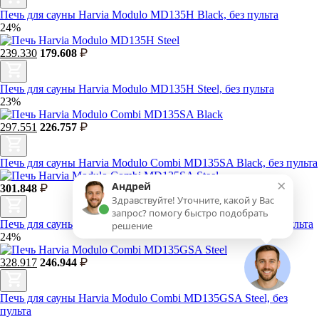
Печь для сауны Harvia Modulo MD135H Black, без пульта
24%
239.330
179.608
Печь для сауны Harvia Modulo MD135H Steel, без пульта
23%
297.551
226.757
Печь для сауны Harvia Modulo Combi MD135SA Black, без пульта
×
Андрей
301.848
Здравствуйте! Уточните, какой у Вас
запрос? помогу быстро подобрать
Печь для сауны Harvia Modulo Combi MD135SA Steel, без пульта
решение
24%
328.917
246.944
Печь для сауны Harvia Modulo Combi MD135GSA Steel, без
пульта