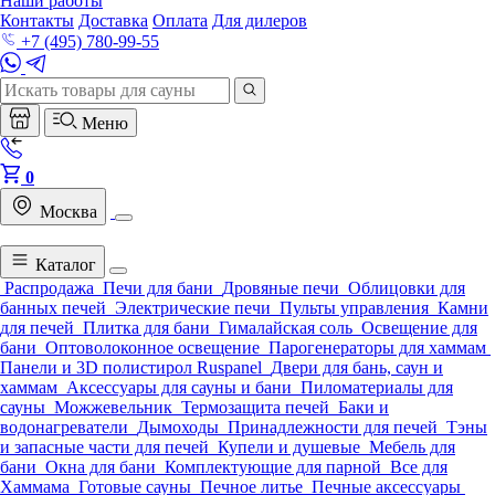
Наши работы
Контакты
Доставка
Оплата
Для дилеров
+7 (495) 780-99-55
Меню
0
Москва
Каталог
Распродажа
Печи для бани
Дровяные печи
Облицовки для
банных печей
Электрические печи
Пульты управления
Камни
для печей
Плитка для бани
Гималайская соль
Освещение для
бани
Оптоволоконное освещение
Парогенераторы для хаммам
Панели и 3D полистирол Ruspanel
Двери для бань, саун и
хаммам
Аксессуары для сауны и бани
Пиломатериалы для
сауны
Можжевельник
Термозащита печей
Баки и
водонагреватели
Дымоходы
Принадлежности для печей
Тэны
и запасные части для печей
Купели и душевые
Мебель для
бани
Окна для бани
Комплектующие для парной
Все для
Хаммама
Готовые сауны
Печное литье
Печные аксессуары