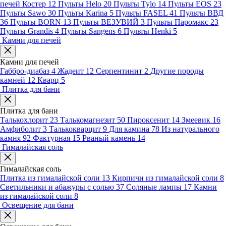
печей Костер
12
Пульты Helo
20
Пульты Tylo
14
Пульты EOS
23
Пульты Sawo
30
Пульты Karina
5
Пульты FASEL
41
Пульты ВВД
36
Пульты BORN
13
Пульты ВЕЗУВИЙ
3
Пульты Паромакс
23
Пульты Grandis
4
Пульты Sangens
6
Пульты Henki
5
Камни для печей
Камни для печей
Габбро-диабаз
4
Жадеит
12
Серпентинит
2
Другие породы
камней
12
Кварц
5
Плитка для бани
Плитка для бани
Талькохлорит
23
Талькомагнезит
50
Пироксенит
14
Змеевик
16
Амфиболит
3
Талькокварцит
9
Для камина
78
Из натурального
камня
92
Фактурная
15
Рваный камень
14
Гималайская соль
Гималайская соль
Плитка из гималайской соли
13
Кирпичи из гималайской соли
8
Светильники и абажуры с солью
37
Соляные лампы
17
Камни
из гималайской соли
8
Освещение для бани