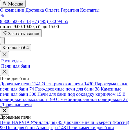
Москва
О компании
Доставка
Оплата
Гарантия
Контакты
8 800 500-47-13
+7 (495) 780-99-55
пн-пт: 9:00-19:00, сб: до 15:00
Заказать звонок
Каталог 6564
Распродажа
Печи для бани
Печи для бани
Дровяные печи
1141
Электрические печи
1430
Паротермальные
печи для бани
74
Газо-дровяные печи для бани
38
Каменные
печи для бани
300
Печи для бани под обкладку кирпичом
15
В
облицовке талькохлорит
99
С комбинированной облицовкой
27
Дровяные печи
Дровяные печи
Печи HARVIA (Финляндия)
45
Дровяные печи Эверест (Россия)
90
Печи для бани Атмосфера
148
Печи каменки для бани