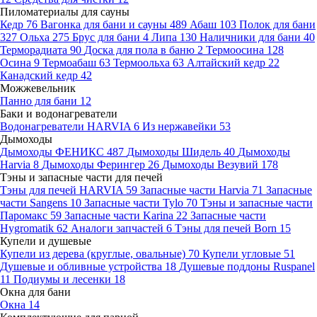
Пиломатериалы для сауны
Кедр
76
Вагонка для бани и сауны
489
Абаш
103
Полок для бани
327
Ольха
275
Брус для бани
4
Липа
130
Наличники для бани
40
Терморадиата
90
Доска для пола в баню
2
Термоосина
128
Осина
9
Термоабаш
63
Термоольха
63
Алтайский кедр
22
Канадский кедр
42
Можжевельник
Панно для бани
12
Баки и водонагреватели
Водонагреватели HARVIA
6
Из нержавейки
53
Дымоходы
Дымоходы ФЕНИКС
487
Дымоходы Шидель
40
Дымоходы
Harvia
8
Дымоходы Ферингер
26
Дымоходы Везувий
178
Тэны и запасные части для печей
Тэны для печей HARVIA
59
Запасные части Harvia
71
Запасные
части Sangens
10
Запасные части Tylo
70
Тэны и запасные части
Паромакс
59
Запасные части Karina
22
Запасные части
Hygromatik
62
Аналоги запчастей
6
Тэны для печей Born
15
Купели и душевые
Купели из дерева (круглые, овальные)
70
Купели угловые
51
Душевые и обливные устройства
18
Душевые поддоны Ruspanel
11
Подиумы и лесенки
18
Окна для бани
Окна
14