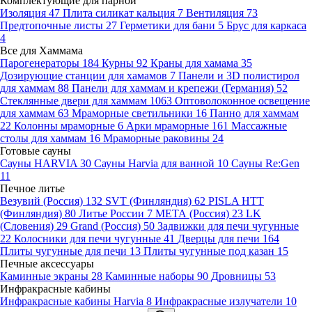
Комплектующие для парной
Изоляция
47
Плита силикат кальция
7
Вентиляция
73
Предтопочные листы
27
Герметики для бани
5
Брус для каркаса
4
Все для Хаммама
Парогенераторы
184
Курны
92
Краны для хамама
35
Дозирующие станции для хамамов
7
Панели и 3D полистирол
для хаммам
88
Панели для хаммам и крепежи (Германия)
52
Стеклянные двери для хаммам
1063
Оптоволоконное освещение
для хаммам
63
Мраморные светильники
16
Панно для хаммам
22
Колонны мраморные
6
Арки мраморные
161
Массажные
столы для хаммам
16
Мраморные раковины
24
Готовые сауны
Сауны HARVIA
30
Сауны Harvia для ванной
10
Сауны Re:Gen
11
Печное литье
Везувий (Россия)
132
SVT (Финляндия)
62
PISLA HTT
(Финляндия)
80
Литье России
7
МЕТА (Россия)
23
LK
(Словения)
29
Grand (Россия)
50
Задвижки для печи чугунные
22
Колосники для печи чугунные
41
Дверцы для печи
164
Плиты чугунные для печи
13
Плиты чугунные под казан
15
Печные аксессуары
Каминные экраны
28
Каминные наборы
90
Дровницы
53
Инфракрасные кабины
Инфракрасные кабины Harvia
8
Инфракрасные излучатели
10