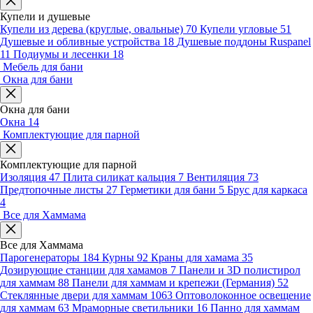
Купели и душевые
Купели из дерева (круглые, овальные)
70
Купели угловые
51
Душевые и обливные устройства
18
Душевые поддоны Ruspanel
11
Подиумы и лесенки
18
Мебель для бани
Окна для бани
Окна для бани
Окна
14
Комплектующие для парной
Комплектующие для парной
Изоляция
47
Плита силикат кальция
7
Вентиляция
73
Предтопочные листы
27
Герметики для бани
5
Брус для каркаса
4
Все для Хаммама
Все для Хаммама
Парогенераторы
184
Курны
92
Краны для хамама
35
Дозирующие станции для хамамов
7
Панели и 3D полистирол
для хаммам
88
Панели для хаммам и крепежи (Германия)
52
Стеклянные двери для хаммам
1063
Оптоволоконное освещение
для хаммам
63
Мраморные светильники
16
Панно для хаммам