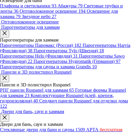
Освещение для бани
Плафоны и светильники
93
Абажуры
79
Световые трубки и
ленты
36
Оптоволоконное освещение
194
Освещение для
хамама
79
Звездное небо
27
Оптоволоконное освещение
Парогенераторы для хаммам
Парогенераторы для хаммам
Парогенераторы Паромакс (Россия)
182
Парогенераторы Harvia
(Финляндия)
38
Парогенераторы Tylo (Швеция)
18
Парогенераторы Helo (Финляндия)
31
Парогенераторы Sawo
(Финляндия)
22
Парогенераторы Hygromatik (Германия)
97
Парогенераторы для сауны и хамама Grandis
10
Панели и 3D полистирол Ruspanel
Панели и 3D полистирол Ruspanel
РПГ панели Ruspanel для хаммам
65
Готовые формы Ruspanel
для хаммам
23
Комплектующие Ruspanel (клей, крепеж,
гидроизоляция)
40
Сендвич панели Ruspanel для отделки дома
122
Двери для бань, саун и хаммам
Двери для бань, саун и хаммам
Стеклянные двери для бани и сауны
1509
АРТА
бесплатная