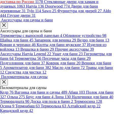
доставка по России
1178
Стеклянные двери для хамам и
душевых
1063
Harvia
136
Doorwood
774
Двери для бани
деревянные
31
Tylo
114
Sawo
25
Фурнитура для дверей
27
Aldo
444
Глухие двери
31
Аксессуары для сауны и бани
Аксессуары для сауны и бани
Термометры с выносной панелью
4
Обливное устройство
98
Шайка для бани
45
Запарник для веника
29
Ведро для бани
13
Ковши и черпаки
46
Килты для бани мужские
37
Изделия из
войлока
13
Вешалка в баню
29
Прочие аксессуары
39
Аксессуары Harvia Legend
22
Ушат для бани
23
Гигрометры для
бани
64
Термометры
56
Песочные часы для бани
29
Подголовник для бани
37
Коврик для бани
20
Веники для бани
5
Ароматизатор для бани
382
Масло для бани
72
Травы для бани
12
Средства для чистки
12
Пиломатериалы для сауны
Пиломатериалы для сауны
Кедр
76
Вагонка для бани и сауны
489
Абаш
103
Полок для бани
327
Ольха
275
Брус для бани
4
Липа
130
Наличники для бани
40
Терморадиата
90
Доска для пола в баню
2
Термоосина
128
Осина
9
Термоабаш
63
Термоольха
63
Алтайский кедр
22
Канадский кедр
42