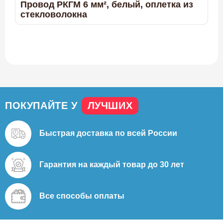
Провод РКГМ 6 мм², белый, оплетка из
стекловолокна
44%
ПОКУПАЙТЕ У
ЛУЧШИХ
Быстрая доставка
по всей России
Гарантия на каждый
товар до 30 лет
18.360
4.400
7.900
Все способы
оплаты
Защитное ограждение HTRC3 для печи
ТЭН Harvia ZSE-259 3000 Вт/230 В
Harvia Glow Corner