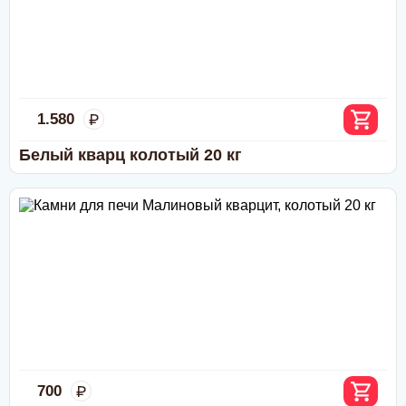
Безналичный расчёт
:
44.369
Дебетовой или кредитной пластиковой картой
при
самовывозе с нашего склада в Москве, а также при
Печь для сауны Harvia Glow TRT70E 6.8 кВт,
доставке водителем по Москве и области
без пульта
(необходимо уточнить перед доставкой)
Переводом по счёту: для физлиц — через любой
банк; для юрлиц и ИП — без НДС, по
1.580
предварительной заявке.
Через приложение Сбербанк онлайн
Белый кварц колотый 20 кг
Переводом на карту Сбербанка
По счету в отделении любого банка
47.369
Печь для сауны Harvia Glow TRT90E 9 кВт,
без пульта
700