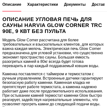
Описание
Характеристики
Документы
Доставк
4%
ОПИСАНИЕ УГЛОВАЯ ПЕЧЬ ДЛЯ
САУНЫ HARVIA GLOW CORNER TRC
90E, 9 КВТ БЕЗ ПУЛЬТА
Модель Glow Corner рассчитана для более
требовательных и взыскательных клиентов, для которых
важна каждая мелочь. Электрическая печь Glow Corner
предназначена для угловой установки, что существенно
экономит пространство сауны. Большая емкость
разогретых камней в 80кг всегда будет готова
57.450
60.415
переварить в пар каждый поддаваемый ковшик воды.
Защитное ограждение с подсветкой HTRC3L
Каменка поставляется с таймером и термостатом с
для печи Harvia Glow Corner
ручным управлением. Встроенные датчики гарантируют
безопасную работу каменки. Каменная кладка не
препятствует работе термостата, а каменка надежно
работает даже после продолжительного использования.
При остывании камней термостат каменки Glow быстро
реагирует, задействуя нагревательные элементы, что
позволяет прогреть камни до следующей подачи воды.