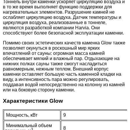
Тоннель внутри каменки ускоряет циркуляцию воздуха и
в то же время выполняет функцию поддержки для
нагревательных элементов. Разрушение камней не
ослабляет циркуляцию воздуха. Датчик температуры и
циркуляция воздуха, реализованные в тоннеле,
являются разработкой компании Harvia. Они
способствуют более безопасной эксплуатации каменки.
9.350
Помимо своих эстетических качеств каменка Glow также
позволяет окунуться в роскошный мир ярких
Фланец HTRC1 для установки печи Harvia
впечатлений от сауны: огромная масса камней
Glow Corner внутри полков
обеспечивает мягкий и влажный пар. Отдыхающие на
нижних полках сауны также смогут насладиться
равномерным, нежным теплом. Внешний корпус
каменки оставляет большую часть каменной кладки на
виду, а интенсивность пара можно регулировать,
поддавая водой непосредственно на колонну из камней
или на боковую сторону каменки.
Характеристики Glow
Мощность, кВт
9
Минимальный объем
8
3