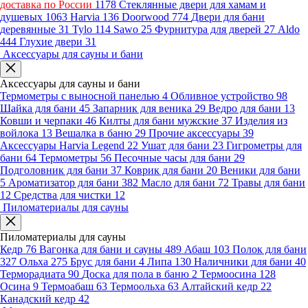
доставка по России
1178
Стеклянные двери для хамам и
душевых
1063
Harvia
136
Doorwood
774
Двери для бани
деревянные
31
Tylo
114
Sawo
25
Фурнитура для дверей
27
Aldo
444
Глухие двери
31
Аксессуары для сауны и бани
Аксессуары для сауны и бани
Термометры с выносной панелью
4
Обливное устройство
98
Шайка для бани
45
Запарник для веника
29
Ведро для бани
13
Ковши и черпаки
46
Килты для бани мужские
37
Изделия из
войлока
13
Вешалка в баню
29
Прочие аксессуары
39
Аксессуары Harvia Legend
22
Ушат для бани
23
Гигрометры для
бани
64
Термометры
56
Песочные часы для бани
29
Подголовник для бани
37
Коврик для бани
20
Веники для бани
5
Ароматизатор для бани
382
Масло для бани
72
Травы для бани
12
Средства для чистки
12
Пиломатериалы для сауны
Пиломатериалы для сауны
Кедр
76
Вагонка для бани и сауны
489
Абаш
103
Полок для бани
327
Ольха
275
Брус для бани
4
Липа
130
Наличники для бани
40
Терморадиата
90
Доска для пола в баню
2
Термоосина
128
Осина
9
Термоабаш
63
Термоольха
63
Алтайский кедр
22
Канадский кедр
42