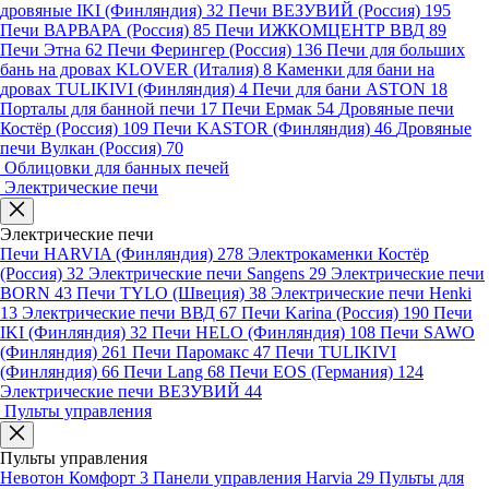
дровяные IKI (Финляндия)
32
Печи ВЕЗУВИЙ (Россия)
195
Печи ВАРВАРА (Россия)
85
Печи ИЖКОМЦЕНТР ВВД
89
Печи Этна
62
Печи Ферингер (Россия)
136
Печи для больших
бань на дровах KLOVER (Италия)
8
Каменки для бани на
дровах TULIKIVI (Финляндия)
4
Печи для бани ASTON
18
Порталы для банной печи
17
Печи Ермак
54
Дровяные печи
Костёр (Россия)
109
Печи KASTOR (Финляндия)
46
Дровяные
печи Вулкан (Россия)
70
Облицовки для банных печей
Электрические печи
Электрические печи
Печи HARVIA (Финляндия)
278
Электрокаменки Костёр
(Россия)
32
Электрические печи Sangens
29
Электрические печи
BORN
43
Печи TYLO (Швеция)
38
Электрические печи Henki
13
Электрические печи ВВД
67
Печи Karina (Россия)
190
Печи
IKI (Финляндия)
32
Печи HELO (Финляндия)
108
Печи SAWO
(Финляндия)
261
Печи Паромакс
47
Печи TULIKIVI
(Финляндия)
66
Печи Lang
68
Печи EOS (Германия)
124
Электрические печи ВЕЗУВИЙ
44
Пульты управления
Пульты управления
Невотон Комфорт
3
Панели управления Harvia
29
Пульты для