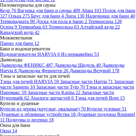
Пиломатериалы для сауны
Кедр
76
Вагонка для бани и сауны
489
Абаш
103
Полок для бани
327
Ольха
275
Брус для бани
4
Липа
130
Наличники для бани
40
Терморадиата
90
Доска для пола в баню
2
Термоосина
128
Осина
9
Термоабаш
63
Термоольха
63
Алтайский кедр
22
Канадский кедр
42
Можжевельник
Панно для бани
12
Баки и водонагреватели
Водонагреватели HARVIA
6
Из нержавейки
53
Дымоходы
Дымоходы ФЕНИКС
487
Дымоходы Шидель
40
Дымоходы
Harvia
8
Дымоходы Ферингер
26
Дымоходы Везувий
178
Тэны и запасные части для печей
Тэны для печей HARVIA
59
Запасные части Harvia
71
Запасные
части Sangens
10
Запасные части Tylo
70
Тэны и запасные части
Паромакс
59
Запасные части Karina
22
Запасные части
Hygromatik
62
Аналоги запчастей
6
Тэны для печей Born
15
Купели и душевые
Купели из дерева (круглые, овальные)
70
Купели угловые
51
Душевые и обливные устройства
18
Душевые поддоны Ruspanel
11
Подиумы и лесенки
18
Окна для бани
Окна
14