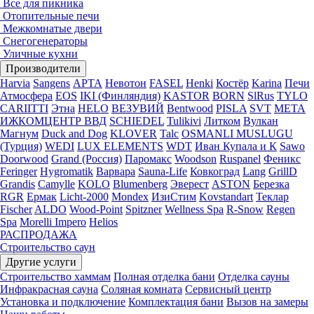
Все для пикника
Отопительные печи
Межкомнатые двери
Снегогенераторы
Уличные кухни
Производители
Harvia
Sangens
АРТА
Невотон
FASEL
Henki
Костёр
Karina
Печи
Атмосфера
EOS
IKI (Финляндия)
KASTOR
BORN
SlRus
TYLO
CARIITTI
Этна
HELO
ВЕЗУВИЙ
Bentwood
PISLA
SVT
МЕТА
ИЖКОМЦЕНТР ВВД
SCHIEDEL
Tulikivi
Литком
Вулкан
Магнум
Duck and Dog
KLOVER
Talc
OSMANLI MUSLUGU
(Турция)
WEDI
LUX ELEMENTS
WDT
Иван Купала и К
Sawo
Doorwood
Grand (Россия)
Паромакс
Woodson
Ruspanel
Феникс
Feringer
Hygromatik
Варвара
Sauna-Life
Ковкоград
Lang
GrillD
Grandis
Camylle
KOLO
Blumenberg
Эверест
ASTON
Березка
RGR
Ермак
Licht-2000
Mondex
ИзиСтим
Kovstandart
Теклар
Fischer
ALDO
Wood-Point
Spitzner
Wellness Spa
R-Snow
Regen
Spa
Morelli Impero
Helios
РАСПРОДАЖА
Строительство саун
Другие услуги
Строительство хаммам
Полная отделка бани
Отделка сауны
Инфракрасная сауна
Соляная комната
Сервисный центр
Установка и подключение
Комплектация бани
Вызов на замеры