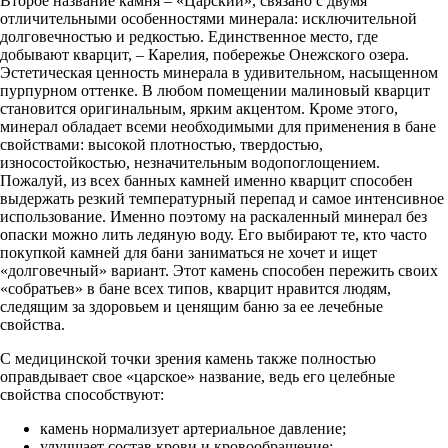
Второе название камня – «Царский», связано с двумя
отличительными особенностями минерала: исключительной
долговечностью и редкостью. Единственное место, где
добывают кварцит, – Карелия, побережье Онежского озера.
Эстетическая ценность минерала в удивительном, насыщенном
пурпурном оттенке. В любом помещении малиновый кварцит
становится оригинальным, ярким акцентом. Кроме этого,
минерал обладает всеми необходимыми для применения в бане
свойствами: высокой плотностью, твердостью,
износостойкостью, незначительным водопоглощением.
Пожалуй, из всех банных камней именно кварцит способен
выдержать резкий температурный перепад и самое интенсивное
использование. Именно поэтому на раскаленный минерал без
опаски можно лить ледяную воду. Его выбирают те, кто часто
покупкой камней для бани заниматься не хочет и ищет
«долговечный» вариант. Этот камень способен пережить своих
«собратьев» в бане всех типов, кварцит нравится людям,
следящим за здоровьем и ценящим баню за ее лечебные
свойства.
С медицинской точки зрения камень также полностью
оправдывает свое «царское» название, ведь его целебные
свойства способствуют:
камень нормализует артериальное давление;
улучшает состав крови и кровообращение;