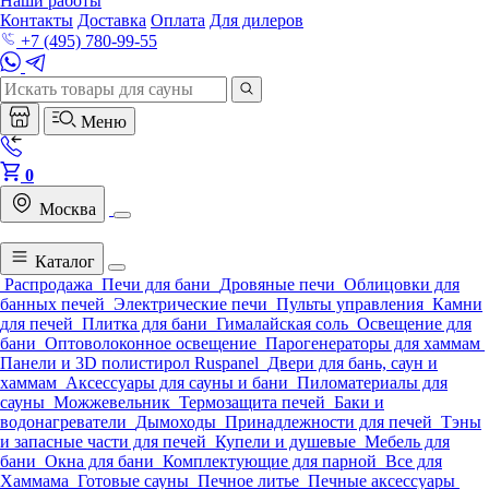
Наши работы
Контакты
Доставка
Оплата
Для дилеров
+7 (495) 780-99-55
Меню
0
Москва
Каталог
Распродажа
Печи для бани
Дровяные печи
Облицовки для
банных печей
Электрические печи
Пульты управления
Камни
для печей
Плитка для бани
Гималайская соль
Освещение для
бани
Оптоволоконное освещение
Парогенераторы для хаммам
Панели и 3D полистирол Ruspanel
Двери для бань, саун и
хаммам
Аксессуары для сауны и бани
Пиломатериалы для
сауны
Можжевельник
Термозащита печей
Баки и
водонагреватели
Дымоходы
Принадлежности для печей
Тэны
и запасные части для печей
Купели и душевые
Мебель для
бани
Окна для бани
Комплектующие для парной
Все для
Хаммама
Готовые сауны
Печное литье
Печные аксессуары