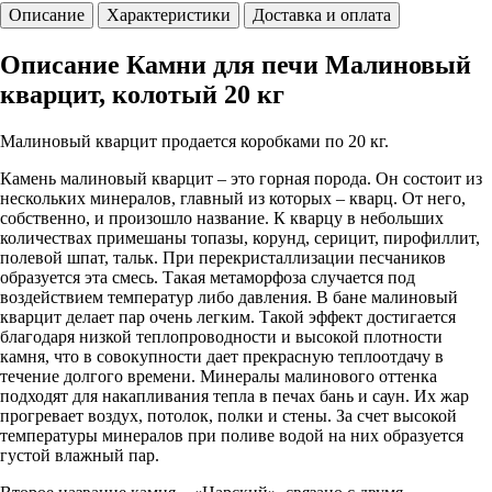
Описание
Характеристики
Доставка и оплата
Описание Камни для печи Малиновый
кварцит, колотый 20 кг
Малиновый кварцит продается коробками по 20 кг.
Камень малиновый кварцит – это горная порода. Он состоит из
нескольких минералов, главный из которых – кварц. От него,
собственно, и произошло название. К кварцу в небольших
количествах примешаны топазы, корунд, серицит, пирофиллит,
полевой шпат, тальк. При перекристаллизации песчаников
образуется эта смесь. Такая метаморфоза случается под
воздействием температур либо давления. В бане малиновый
кварцит делает пар очень легким. Такой эффект достигается
благодаря низкой теплопроводности и высокой плотности
камня, что в совокупности дает прекрасную теплоотдачу в
течение долгого времени. Минералы малинового оттенка
подходят для накапливания тепла в печах бань и саун. Их жар
прогревает воздух, потолок, полки и стены. За счет высокой
температуры минералов при поливе водой на них образуется
густой влажный пар.