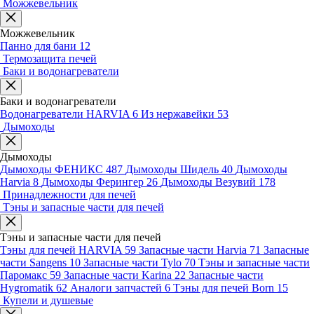
Можжевельник
Можжевельник
Панно для бани
12
Термозащита печей
Баки и водонагреватели
Баки и водонагреватели
Водонагреватели HARVIA
6
Из нержавейки
53
Дымоходы
Дымоходы
Дымоходы ФЕНИКС
487
Дымоходы Шидель
40
Дымоходы
Harvia
8
Дымоходы Ферингер
26
Дымоходы Везувий
178
Принадлежности для печей
Тэны и запасные части для печей
Тэны и запасные части для печей
Тэны для печей HARVIA
59
Запасные части Harvia
71
Запасные
части Sangens
10
Запасные части Tylo
70
Тэны и запасные части
Паромакс
59
Запасные части Karina
22
Запасные части
Hygromatik
62
Аналоги запчастей
6
Тэны для печей Born
15
Купели и душевые