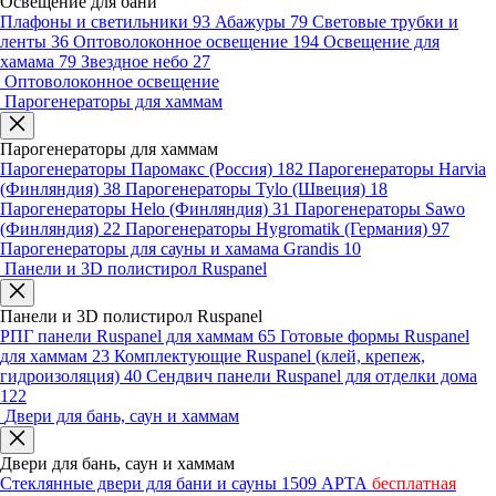
Освещение для бани
Плафоны и светильники
93
Абажуры
79
Световые трубки и
ленты
36
Оптоволоконное освещение
194
Освещение для
хамама
79
Звездное небо
27
Оптоволоконное освещение
Парогенераторы для хаммам
Парогенераторы для хаммам
Парогенераторы Паромакс (Россия)
182
Парогенераторы Harvia
(Финляндия)
38
Парогенераторы Tylo (Швеция)
18
Парогенераторы Helo (Финляндия)
31
Парогенераторы Sawo
(Финляндия)
22
Парогенераторы Hygromatik (Германия)
97
Парогенераторы для сауны и хамама Grandis
10
Панели и 3D полистирол Ruspanel
Панели и 3D полистирол Ruspanel
РПГ панели Ruspanel для хаммам
65
Готовые формы Ruspanel
для хаммам
23
Комплектующие Ruspanel (клей, крепеж,
гидроизоляция)
40
Сендвич панели Ruspanel для отделки дома
122
Двери для бань, саун и хаммам
Двери для бань, саун и хаммам
Стеклянные двери для бани и сауны
1509
АРТА
бесплатная