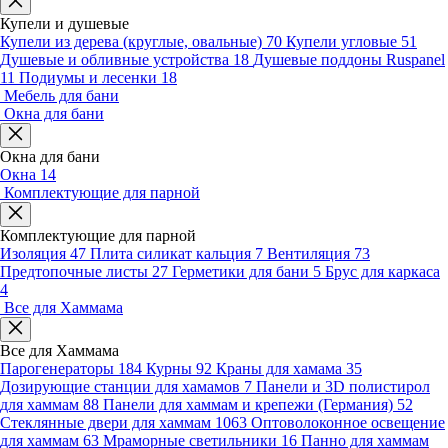
Купели и душевые
Купели из дерева (круглые, овальные)
70
Купели угловые
51
Душевые и обливные устройства
18
Душевые поддоны Ruspanel
11
Подиумы и лесенки
18
Мебель для бани
Окна для бани
Окна для бани
Окна
14
Комплектующие для парной
Комплектующие для парной
Изоляция
47
Плита силикат кальция
7
Вентиляция
73
Предтопочные листы
27
Герметики для бани
5
Брус для каркаса
4
Все для Хаммама
Все для Хаммама
Парогенераторы
184
Курны
92
Краны для хамама
35
Дозирующие станции для хамамов
7
Панели и 3D полистирол
для хаммам
88
Панели для хаммам и крепежи (Германия)
52
Стеклянные двери для хаммам
1063
Оптоволоконное освещение
для хаммам
63
Мраморные светильники
16
Панно для хаммам