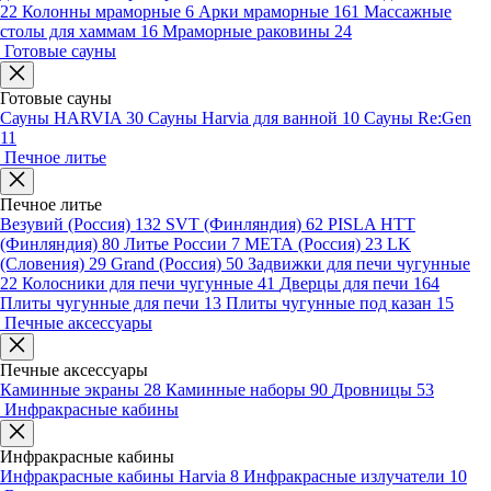
22
Колонны мраморные
6
Арки мраморные
161
Массажные
столы для хаммам
16
Мраморные раковины
24
Готовые сауны
Готовые сауны
Сауны HARVIA
30
Сауны Harvia для ванной
10
Сауны Re:Gen
11
Печное литье
Печное литье
Везувий (Россия)
132
SVT (Финляндия)
62
PISLA HTT
(Финляндия)
80
Литье России
7
МЕТА (Россия)
23
LK
(Словения)
29
Grand (Россия)
50
Задвижки для печи чугунные
22
Колосники для печи чугунные
41
Дверцы для печи
164
Плиты чугунные для печи
13
Плиты чугунные под казан
15
Печные аксессуары
Печные аксессуары
Каминные экраны
28
Каминные наборы
90
Дровницы
53
Инфракрасные кабины
Инфракрасные кабины
Инфракрасные кабины Harvia
8
Инфракрасные излучатели
10