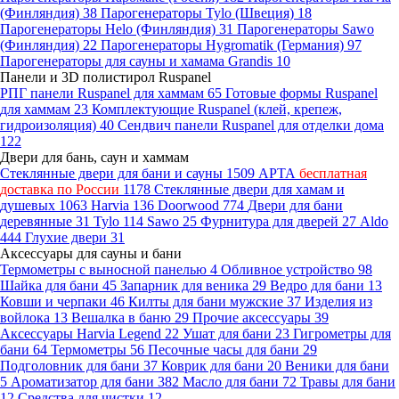
(Финляндия)
38
Парогенераторы Tylo (Швеция)
18
Парогенераторы Helo (Финляндия)
31
Парогенераторы Sawo
(Финляндия)
22
Парогенераторы Hygromatik (Германия)
97
Парогенераторы для сауны и хамама Grandis
10
Панели и 3D полистирол Ruspanel
РПГ панели Ruspanel для хаммам
65
Готовые формы Ruspanel
для хаммам
23
Комплектующие Ruspanel (клей, крепеж,
гидроизоляция)
40
Сендвич панели Ruspanel для отделки дома
122
Двери для бань, саун и хаммам
Стеклянные двери для бани и сауны
1509
АРТА
бесплатная
доставка по России
1178
Стеклянные двери для хамам и
душевых
1063
Harvia
136
Doorwood
774
Двери для бани
деревянные
31
Tylo
114
Sawo
25
Фурнитура для дверей
27
Aldo
444
Глухие двери
31
Аксессуары для сауны и бани
Термометры с выносной панелью
4
Обливное устройство
98
Шайка для бани
45
Запарник для веника
29
Ведро для бани
13
Ковши и черпаки
46
Килты для бани мужские
37
Изделия из
войлока
13
Вешалка в баню
29
Прочие аксессуары
39
Аксессуары Harvia Legend
22
Ушат для бани
23
Гигрометры для
бани
64
Термометры
56
Песочные часы для бани
29
Подголовник для бани
37
Коврик для бани
20
Веники для бани
5
Ароматизатор для бани
382
Масло для бани
72
Травы для бани
12
Средства для чистки
12