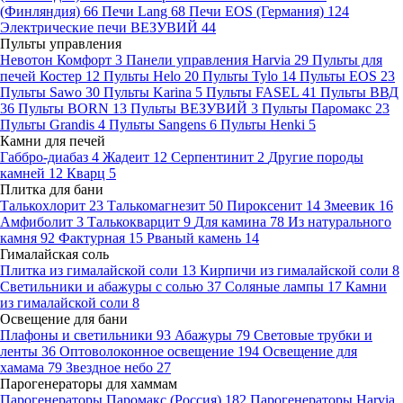
(Финляндия)
66
Печи Lang
68
Печи EOS (Германия)
124
Электрические печи ВЕЗУВИЙ
44
Пульты управления
Невотон Комфорт
3
Панели управления Harvia
29
Пульты для
печей Костер
12
Пульты Helo
20
Пульты Tylo
14
Пульты EOS
23
Пульты Sawo
30
Пульты Karina
5
Пульты FASEL
41
Пульты ВВД
36
Пульты BORN
13
Пульты ВЕЗУВИЙ
3
Пульты Паромакс
23
Пульты Grandis
4
Пульты Sangens
6
Пульты Henki
5
Камни для печей
Габбро-диабаз
4
Жадеит
12
Серпентинит
2
Другие породы
камней
12
Кварц
5
Плитка для бани
Талькохлорит
23
Талькомагнезит
50
Пироксенит
14
Змеевик
16
Амфиболит
3
Талькокварцит
9
Для камина
78
Из натурального
камня
92
Фактурная
15
Рваный камень
14
Гималайская соль
Плитка из гималайской соли
13
Кирпичи из гималайской соли
8
Светильники и абажуры с солью
37
Соляные лампы
17
Камни
из гималайской соли
8
Освещение для бани
Плафоны и светильники
93
Абажуры
79
Световые трубки и
ленты
36
Оптоволоконное освещение
194
Освещение для
хамама
79
Звездное небо
27
Парогенераторы для хаммам
Парогенераторы Паромакс (Россия)
182
Парогенераторы Harvia