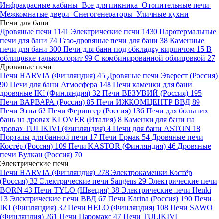
Инфракрасные кабины
Все для пикника
Отопительные печи
Межкомнатые двери
Снегогенераторы
Уличные кухни
Печи для бани
Дровяные печи
1141
Электрические печи
1430
Паротермальные
печи для бани
74
Газо-дровяные печи для бани
38
Каменные
печи для бани
300
Печи для бани под обкладку кирпичом
15
В
облицовке талькохлорит
99
С комбинированной облицовкой
27
Дровяные печи
Печи HARVIA (Финляндия)
45
Дровяные печи Эверест (Россия)
90
Печи для бани Атмосфера
148
Печи каменки для бани
дровяные IKI (Финляндия)
32
Печи ВЕЗУВИЙ (Россия)
195
Печи ВАРВАРА (Россия)
85
Печи ИЖКОМЦЕНТР ВВД
89
Печи Этна
62
Печи Ферингер (Россия)
136
Печи для больших
бань на дровах KLOVER (Италия)
8
Каменки для бани на
дровах TULIKIVI (Финляндия)
4
Печи для бани ASTON
18
Порталы для банной печи
17
Печи Ермак
54
Дровяные печи
Костёр (Россия)
109
Печи KASTOR (Финляндия)
46
Дровяные
печи Вулкан (Россия)
70
Электрические печи
Печи HARVIA (Финляндия)
278
Электрокаменки Костёр
(Россия)
32
Электрические печи Sangens
29
Электрические печи
BORN
43
Печи TYLO (Швеция)
38
Электрические печи Henki
13
Электрические печи ВВД
67
Печи Karina (Россия)
190
Печи
IKI (Финляндия)
32
Печи HELO (Финляндия)
108
Печи SAWO
(Финляндия)
261
Печи Паромакс
47
Печи TULIKIVI