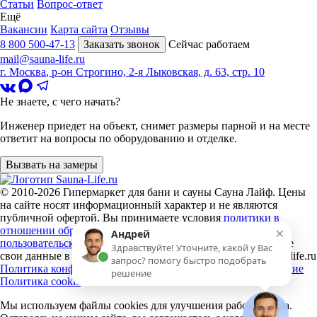
Статьи
Вопрос-ответ
Ещё
Вакансии
Карта сайта
Отзывы
8 800 500-47-13
Заказать звонок
Сейчас работаем
mail@sauna-life.ru
г. Москва
,
р-он Строгино, 2-я Лыковская, д. 63, стр. 10
Не знаете, с чего начать?
Инженер приедет на объект, снимет размеры парной и на месте
ответит на вопросы по оборудованию и отделке.
Вызвать на замеры
© 2010-2026
Гипермаркет для бани и сауны Сауна Лайф
.
Цены
на сайте носят информационный характер и не являются
публичной офертой. Вы принимаете условия
политики в
×
отношении обработки персональных данных
и
Андрей
пользовательского соглашения
каждый раз, когда оставляете
Здравствуйте! Уточните, какой у Вас
свои данные в любой форме обратной связи на сайте sauna-life.ru
запрос? помогу быстро подобрать
Политика конфиденциальности
Пользовательское соглашение
решение
Политика cookie
Мы используем файлы cookies
для улучшения работы сайта.