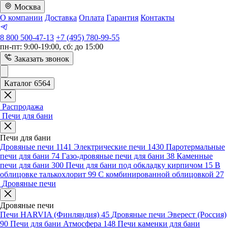
Москва
О компании
Доставка
Оплата
Гарантия
Контакты
8 800 500-47-13
+7 (495) 780-99-55
пн-пт: 9:00-19:00, сб: до 15:00
Заказать звонок
Каталог 6564
Распродажа
Печи для бани
Печи для бани
Дровяные печи
1141
Электрические печи
1430
Паротермальные
печи для бани
74
Газо-дровяные печи для бани
38
Каменные
печи для бани
300
Печи для бани под обкладку кирпичом
15
В
облицовке талькохлорит
99
С комбинированной облицовкой
27
Дровяные печи
Дровяные печи
Печи HARVIA (Финляндия)
45
Дровяные печи Эверест (Россия)
90
Печи для бани Атмосфера
148
Печи каменки для бани