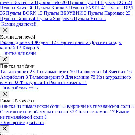
печей Костер
12
Пульты Helo
20
Пульты Tylo
14
Пульты EOS
23
Пульты Sawo
30
Пульты Karina
5
Пульты FASEL
41
Пульты ВВД
36
Пульты BORN
13
Пульты ВЕЗУВИЙ
3
Пульты Паромакс
23
Пульты Grandis
4
Пульты Sangens
6
Пульты Henki
5
Камни для печей
Камни для печей
Габбро-диабаз
4
Жадеит
12
Серпентинит
2
Другие породы
камней
12
Кварц
5
Плитка для бани
Плитка для бани
Талькохлорит
23
Талькомагнезит
50
Пироксенит
14
Змеевик
16
Амфиболит
3
Талькокварцит
9
Для камина
78
Из натурального
камня
92
Фактурная
15
Рваный камень
14
Гималайская соль
Гималайская соль
Плитка из гималайской соли
13
Кирпичи из гималайской соли
8
Светильники и абажуры с солью
37
Соляные лампы
17
Камни
из гималайской соли
8
Освещение для бани