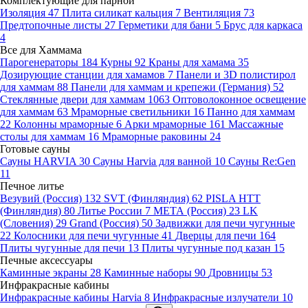
Комплектующие для парной
Изоляция
47
Плита силикат кальция
7
Вентиляция
73
Предтопочные листы
27
Герметики для бани
5
Брус для каркаса
4
Все для Хаммама
Парогенераторы
184
Курны
92
Краны для хамама
35
Дозирующие станции для хамамов
7
Панели и 3D полистирол
для хаммам
88
Панели для хаммам и крепежи (Германия)
52
Стеклянные двери для хаммам
1063
Оптоволоконное освещение
для хаммам
63
Мраморные светильники
16
Панно для хаммам
22
Колонны мраморные
6
Арки мраморные
161
Массажные
столы для хаммам
16
Мраморные раковины
24
Готовые сауны
Сауны HARVIA
30
Сауны Harvia для ванной
10
Сауны Re:Gen
11
Печное литье
Везувий (Россия)
132
SVT (Финляндия)
62
PISLA HTT
(Финляндия)
80
Литье России
7
МЕТА (Россия)
23
LK
(Словения)
29
Grand (Россия)
50
Задвижки для печи чугунные
22
Колосники для печи чугунные
41
Дверцы для печи
164
Плиты чугунные для печи
13
Плиты чугунные под казан
15
Печные аксессуары
Каминные экраны
28
Каминные наборы
90
Дровницы
53
Инфракрасные кабины
Инфракрасные кабины Harvia
8
Инфракрасные излучатели
10