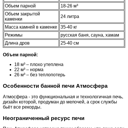
Объем парной
18-26 м³
Объем закрытой
24 литра
каменки
Масса камней в каменке
35-40 кг
Режимы
русская баня, сауна, хамам
Длина дров
25-40 см
4.800
Объем парной:
Стартовый дымоход Атмосфера 115-136 с
ревизией
18 м³ – плохо утеплена
22 м³ – норма
26 м³ – без теплопотерь
Особенности банной печи Атмосфера
Атмосфера - это функциональная и технологичная печь,
дизайн которой, продуман до мелочей, а срок службы
бьёт все рекорды.
Неограниченный ресурс печи