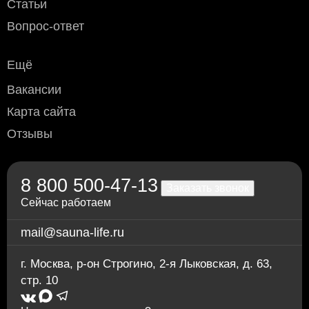
Статьи
Наличный расчёт
: возможен при доставке курьером или
Вопрос-ответ
самовывозе (Москва и область).
Безналичный расчёт
:
Ещё
Дебетовой или кредитной пластиковой картой
при
самовывозе с нашего склада в Москве, а также при
Вакансии
доставке водителем по Москве и области
(необходимо уточнить перед доставкой)
Карта сайта
Переводом по счёту: для физлиц — через любой
Отзывы
банк; для юрлиц и ИП — без НДС, по
предварительной заявке.
Через приложение Сбербанк онлайн
Переводом на карту Сбербанка
8 800 500-47-13
По счету в отделении любого банка
Заказать звонок
Сейчас работаем
mail@sauna-life.ru
г. Москва
,
р-он Строгино, 2-я Лыковская, д. 63,
стр. 10