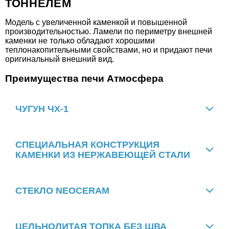
ТОННЕЛЕМ
Модель с увеличенной каменкой и повышенной
производительностью. Ламели по периметру внешней
каменки не только обладают хорошими
4.100
теплонакопительными свойствами, но и придают печи
оригинальный внешний вид.
Стартовый дымоход Атмосфера 115-136
разборный
Преимущества печи Атмосфера
ЧУГУН ЧХ-1
СПЕЦИАЛЬНАЯ КОНСТРУКЦИЯ
КАМЕНКИ ИЗ НЕРЖАВЕЮЩЕЙ СТАЛИ
Чистый пар
Минимум сварных швов
СТЕКЛО NEOCERAM
Заменяемые детали печей
4.100
ЦЕЛЬНОЛИТАЯ ТОПКА БЕЗ ШВА