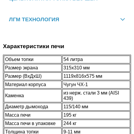
Стартовый дымоход Атмосфера 115-136 с
шибером
ЛГМ ТЕХНОЛОГИЯ
Экологичность
Высокое качество литья
Воплощение любого дизайна
Характеристики печи
Объем топки
54 литра
Размер экрана
315х310 мм
Размер (ВхДхШ)
1119х816х575 мм
Материал корпуса
Чугун ЧХ-1
4.700
из нерж. стали 3 мм (AISI
Каменка
439)
Стартовый дымоход Атмосфера 115-136
разборный с шибером
Диаметр дымохода
115/140 мм
Масса печи
195 кг
Масса печи в упаковке
244 кг
Толщина топки
9-11 мм