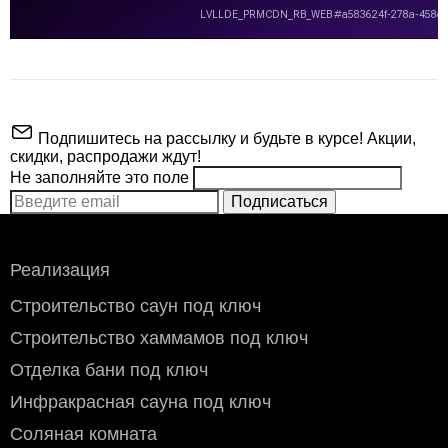
Подпишитесь на рассылку и будьте в курсе! Акции,
скидки, распродажи ждут!
Не заполняйте это поле
Подписаться
ВНИМАНИЕ!
Реализация
Производитель
Печи Атмосфера
Строительство саун под ключ
Объем
18 - 26 м³
Строительство хаммамов под ключ
Инструкция для
печи Атмосфера
Дверка со стеклом
Да
Отделка бани под ключ
XL в ламелях
Стоимость доставки по Москве (в пределах МКАД)
:
Россо Леванто +
Инфракрасная сауна под ключ
Доставка производится собственными курьерами с
Вес камней
40 кг.
сетка с тоннелем
понедельника по субботу. Воскресенье - выходной.
Соляная комната
Доставка в центр Москвы, (внутри третьего транспортного