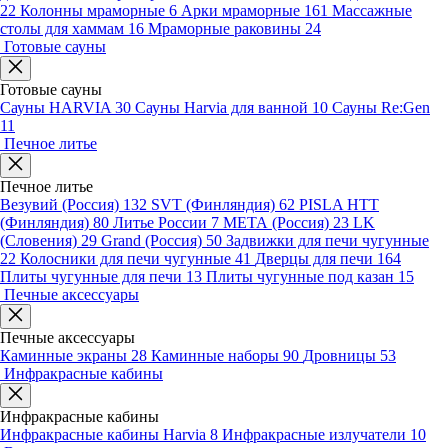
22
Колонны мраморные
6
Арки мраморные
161
Массажные
столы для хаммам
16
Мраморные раковины
24
Готовые сауны
Готовые сауны
Сауны HARVIA
30
Сауны Harvia для ванной
10
Сауны Re:Gen
11
Печное литье
Печное литье
Везувий (Россия)
132
SVT (Финляндия)
62
PISLA HTT
(Финляндия)
80
Литье России
7
МЕТА (Россия)
23
LK
(Словения)
29
Grand (Россия)
50
Задвижки для печи чугунные
22
Колосники для печи чугунные
41
Дверцы для печи
164
Плиты чугунные для печи
13
Плиты чугунные под казан
15
Печные аксессуары
Печные аксессуары
Каминные экраны
28
Каминные наборы
90
Дровницы
53
Инфракрасные кабины
Инфракрасные кабины
Инфракрасные кабины Harvia
8
Инфракрасные излучатели
10