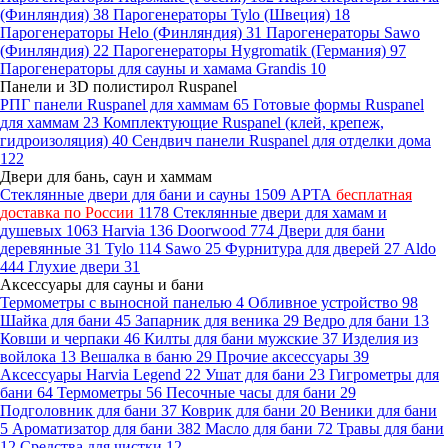
(Финляндия)
38
Парогенераторы Tylo (Швеция)
18
Парогенераторы Helo (Финляндия)
31
Парогенераторы Sawo
(Финляндия)
22
Парогенераторы Hygromatik (Германия)
97
Парогенераторы для сауны и хамама Grandis
10
Панели и 3D полистирол Ruspanel
РПГ панели Ruspanel для хаммам
65
Готовые формы Ruspanel
для хаммам
23
Комплектующие Ruspanel (клей, крепеж,
гидроизоляция)
40
Сендвич панели Ruspanel для отделки дома
122
Двери для бань, саун и хаммам
Стеклянные двери для бани и сауны
1509
АРТА
бесплатная
доставка по России
1178
Стеклянные двери для хамам и
душевых
1063
Harvia
136
Doorwood
774
Двери для бани
деревянные
31
Tylo
114
Sawo
25
Фурнитура для дверей
27
Aldo
444
Глухие двери
31
Аксессуары для сауны и бани
Термометры с выносной панелью
4
Обливное устройство
98
Шайка для бани
45
Запарник для веника
29
Ведро для бани
13
Ковши и черпаки
46
Килты для бани мужские
37
Изделия из
войлока
13
Вешалка в баню
29
Прочие аксессуары
39
Аксессуары Harvia Legend
22
Ушат для бани
23
Гигрометры для
бани
64
Термометры
56
Песочные часы для бани
29
Подголовник для бани
37
Коврик для бани
20
Веники для бани
5
Ароматизатор для бани
382
Масло для бани
72
Травы для бани
12
Средства для чистки
12