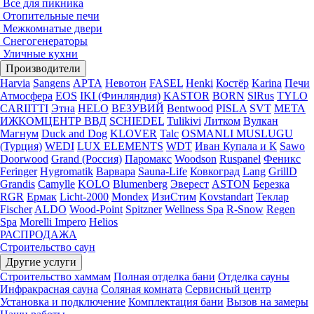
Все для пикника
Отопительные печи
Межкомнатые двери
Снегогенераторы
Уличные кухни
Производители
Harvia
Sangens
АРТА
Невотон
FASEL
Henki
Костёр
Karina
Печи
Атмосфера
EOS
IKI (Финляндия)
KASTOR
BORN
SlRus
TYLO
CARIITTI
Этна
HELO
ВЕЗУВИЙ
Bentwood
PISLA
SVT
МЕТА
ИЖКОМЦЕНТР ВВД
SCHIEDEL
Tulikivi
Литком
Вулкан
Магнум
Duck and Dog
KLOVER
Talc
OSMANLI MUSLUGU
(Турция)
WEDI
LUX ELEMENTS
WDT
Иван Купала и К
Sawo
Doorwood
Grand (Россия)
Паромакс
Woodson
Ruspanel
Феникс
Feringer
Hygromatik
Варвара
Sauna-Life
Ковкоград
Lang
GrillD
Grandis
Camylle
KOLO
Blumenberg
Эверест
ASTON
Березка
RGR
Ермак
Licht-2000
Mondex
ИзиСтим
Kovstandart
Теклар
Fischer
ALDO
Wood-Point
Spitzner
Wellness Spa
R-Snow
Regen
Spa
Morelli Impero
Helios
РАСПРОДАЖА
Строительство саун
Другие услуги
Строительство хаммам
Полная отделка бани
Отделка сауны
Инфракрасная сауна
Соляная комната
Сервисный центр
Установка и подключение
Комплектация бани
Вызов на замеры