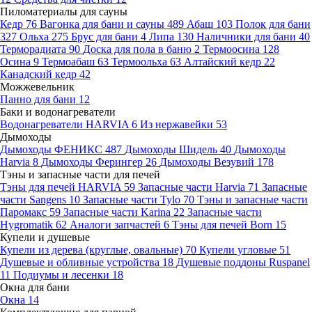
Пиломатериалы для сауны
Кедр
76
Вагонка для бани и сауны
489
Абаш
103
Полок для бани
327
Ольха
275
Брус для бани
4
Липа
130
Наличники для бани
40
Терморадиата
90
Доска для пола в баню
2
Термоосина
128
Осина
9
Термоабаш
63
Термоольха
63
Алтайский кедр
22
Канадский кедр
42
Можжевельник
Панно для бани
12
Баки и водонагреватели
Водонагреватели HARVIA
6
Из нержавейки
53
Дымоходы
Дымоходы ФЕНИКС
487
Дымоходы Шидель
40
Дымоходы
Harvia
8
Дымоходы Ферингер
26
Дымоходы Везувий
178
Тэны и запасные части для печей
Тэны для печей HARVIA
59
Запасные части Harvia
71
Запасные
части Sangens
10
Запасные части Tylo
70
Тэны и запасные части
Паромакс
59
Запасные части Karina
22
Запасные части
Hygromatik
62
Аналоги запчастей
6
Тэны для печей Born
15
Купели и душевые
Купели из дерева (круглые, овальные)
70
Купели угловые
51
Душевые и обливные устройства
18
Душевые поддоны Ruspanel
11
Подиумы и лесенки
18
Окна для бани
Окна
14