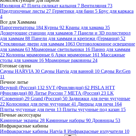
Комплектующие для парной
Изоляция
47
Плита силикат кальция
7
Вентиляция
73
Предтопочные листы
27
Герметики для бани
5
Брус для каркаса
4
Все для Хаммама
Парогенераторы
184
Курны
92
Краны для хамама
35
Дозирующие станции для хамамов
7
Панели и 3D полистирол
для хаммам
88
Панели для хаммам и крепежи (Германия)
52
Стеклянные двери для хаммам
1063
Оптоволоконное освещение
для хаммам
63
Мраморные светильники
16
Панно для хаммам
22
Колонны мраморные
6
Арки мраморные
161
Массажные
столы для хаммам
16
Мраморные раковины
24
Готовые сауны
Сауны HARVIA
30
Сауны Harvia для ванной
10
Сауны Re:Gen
11
Печное литье
Везувий (Россия)
132
SVT (Финляндия)
62
PISLA HTT
(Финляндия)
80
Литье России
7
МЕТА (Россия)
23
LK
(Словения)
29
Grand (Россия)
50
Задвижки для печи чугунные
22
Колосники для печи чугунные
41
Дверцы для печи
164
Плиты чугунные для печи
13
Плиты чугунные под казан
15
Печные аксессуары
Каминные экраны
28
Каминные наборы
90
Дровницы
53
Инфракрасные кабины
Инфракрасные кабины Harvia
8
Инфракрасные излучатели
10