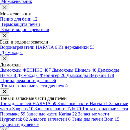
Можжевельник
Можжевельник
Панно для бани
12
Термозащита печей
Баки и водонагреватели
Баки и водонагреватели
Водонагреватели HARVIA
6
Из нержавейки
53
Дымоходы
Дымоходы
Дымоходы ФЕНИКС
487
Дымоходы Шидель
40
Дымоходы
Harvia
8
Дымоходы Ферингер
26
Дымоходы Везувий
178
Принадлежности для печей
Тэны и запасные части для печей
Тэны и запасные части для печей
Тэны для печей HARVIA
59
Запасные части Harvia
71
Запасные
части Sangens
10
Запасные части Tylo
70
Тэны и запасные части
Паромакс
59
Запасные части Karina
22
Запасные части
Hygromatik
62
Аналоги запчастей
6
Тэны для печей Born
15
Купели и душевые