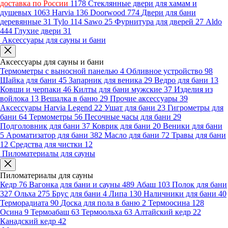
доставка по России
1178
Стеклянные двери для хамам и
душевых
1063
Harvia
136
Doorwood
774
Двери для бани
деревянные
31
Tylo
114
Sawo
25
Фурнитура для дверей
27
Aldo
444
Глухие двери
31
Аксессуары для сауны и бани
Аксессуары для сауны и бани
Термометры с выносной панелью
4
Обливное устройство
98
Шайка для бани
45
Запарник для веника
29
Ведро для бани
13
Ковши и черпаки
46
Килты для бани мужские
37
Изделия из
войлока
13
Вешалка в баню
29
Прочие аксессуары
39
Аксессуары Harvia Legend
22
Ушат для бани
23
Гигрометры для
бани
64
Термометры
56
Песочные часы для бани
29
Подголовник для бани
37
Коврик для бани
20
Веники для бани
5
Ароматизатор для бани
382
Масло для бани
72
Травы для бани
12
Средства для чистки
12
Пиломатериалы для сауны
Пиломатериалы для сауны
Кедр
76
Вагонка для бани и сауны
489
Абаш
103
Полок для бани
327
Ольха
275
Брус для бани
4
Липа
130
Наличники для бани
40
Терморадиата
90
Доска для пола в баню
2
Термоосина
128
Осина
9
Термоабаш
63
Термоольха
63
Алтайский кедр
22
Канадский кедр
42