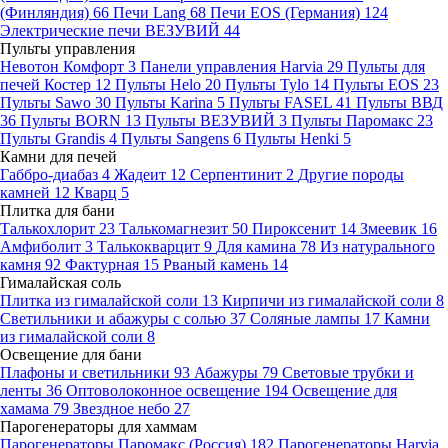
(Финляндия)
66
Печи Lang
68
Печи EOS (Германия)
124
Электрические печи ВЕЗУВИЙ
44
Пульты управления
Невотон Комфорт
3
Панели управления Harvia
29
Пульты для
печей Костер
12
Пульты Helo
20
Пульты Tylo
14
Пульты EOS
23
Пульты Sawo
30
Пульты Karina
5
Пульты FASEL
41
Пульты ВВД
36
Пульты BORN
13
Пульты ВЕЗУВИЙ
3
Пульты Паромакс
23
Пульты Grandis
4
Пульты Sangens
6
Пульты Henki
5
Камни для печей
Габбро-диабаз
4
Жадеит
12
Серпентинит
2
Другие породы
камней
12
Кварц
5
Плитка для бани
Талькохлорит
23
Талькомагнезит
50
Пироксенит
14
Змеевик
16
Амфиболит
3
Талькокварцит
9
Для камина
78
Из натурального
камня
92
Фактурная
15
Рваный камень
14
Гималайская соль
Плитка из гималайской соли
13
Кирпичи из гималайской соли
8
Светильники и абажуры с солью
37
Соляные лампы
17
Камни
из гималайской соли
8
Освещение для бани
Плафоны и светильники
93
Абажуры
79
Световые трубки и
ленты
36
Оптоволоконное освещение
194
Освещение для
хамама
79
Звездное небо
27
Парогенераторы для хаммам
Парогенераторы Паромакс (Россия)
182
Парогенераторы Harvia