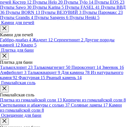
печей Костер
12
Пульты Helo
20
Пульты Tylo
14
Пульты EOS
23
Пульты Sawo
30
Пульты Karina
5
Пульты FASEL
41
Пульты ВВД
36
Пульты BORN
13
Пульты ВЕЗУВИЙ
3
Пульты Паромакс
23
Пульты Grandis
4
Пульты Sangens
6
Пульты Henki
5
Камни для печей
Камни для печей
Габбро-диабаз
4
Жадеит
12
Серпентинит
2
Другие породы
камней
12
Кварц
5
Плитка для бани
Плитка для бани
Талькохлорит
23
Талькомагнезит
50
Пироксенит
14
Змеевик
16
Амфиболит
3
Талькокварцит
9
Для камина
78
Из натурального
камня
92
Фактурная
15
Рваный камень
14
Гималайская соль
Гималайская соль
Плитка из гималайской соли
13
Кирпичи из гималайской соли
8
Светильники и абажуры с солью
37
Соляные лампы
17
Камни
из гималайской соли
8
Освещение для бани