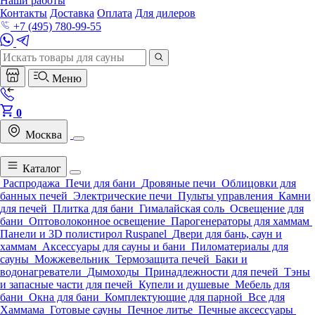
Наши работы
Контакты
Доставка
Оплата
Для дилеров
+7 (495) 780-99-55
Меню
0
Москва
Каталог
Распродажа
Печи для бани
Дровяные печи
Облицовки для
банных печей
Электрические печи
Пульты управления
Камни
для печей
Плитка для бани
Гималайская соль
Освещение для
бани
Оптоволоконное освещение
Парогенераторы для хаммам
Панели и 3D полистирол Ruspanel
Двери для бань, саун и
хаммам
Аксессуары для сауны и бани
Пиломатериалы для
сауны
Можжевельник
Термозащита печей
Баки и
водонагреватели
Дымоходы
Принадлежности для печей
Тэны
и запасные части для печей
Купели и душевые
Мебель для
бани
Окна для бани
Комплектующие для парной
Все для
Хаммама
Готовые сауны
Печное литье
Печные аксессуары