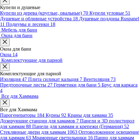
Купели и душевые
Купели из дерева (круглые, овальные)
70
Купели угловые
51
Душевые и обливные устройства
18
Душевые поддоны Ruspanel
11
Подиумы и лесенки
18
Мебель для бани
Окна для бани
Окна для бани
Окна
14
Комплектующие для парной
Комплектующие для парной
Изоляция
47
Плита силикат кальция
7
Вентиляция
73
Предтопочные листы
27
Герметики для бани
5
Брус для каркаса
4
Все для Хаммама
Все для Хаммама
Парогенераторы
184
Курны
92
Краны для хамама
35
Дозирующие станции для хамамов
7
Панели и 3D полистирол
для хаммам
88
Панели для хаммам и крепежи (Германия)
52
Стеклянные двери для хаммам
1063
Оптоволоконное освещение
для хаммам
63
Мраморные светильники
16
Панно для хаммам