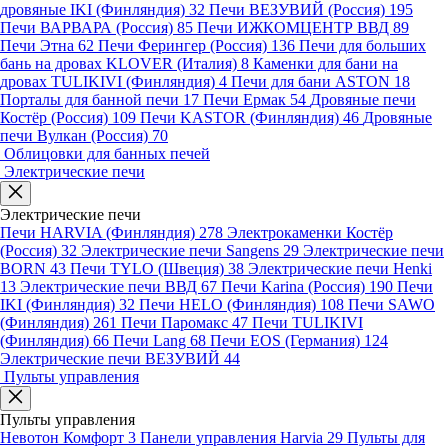
дровяные IKI (Финляндия)
32
Печи ВЕЗУВИЙ (Россия)
195
Печи ВАРВАРА (Россия)
85
Печи ИЖКОМЦЕНТР ВВД
89
Печи Этна
62
Печи Ферингер (Россия)
136
Печи для больших
бань на дровах KLOVER (Италия)
8
Каменки для бани на
дровах TULIKIVI (Финляндия)
4
Печи для бани ASTON
18
Порталы для банной печи
17
Печи Ермак
54
Дровяные печи
Костёр (Россия)
109
Печи KASTOR (Финляндия)
46
Дровяные
печи Вулкан (Россия)
70
Облицовки для банных печей
Электрические печи
Электрические печи
Печи HARVIA (Финляндия)
278
Электрокаменки Костёр
(Россия)
32
Электрические печи Sangens
29
Электрические печи
BORN
43
Печи TYLO (Швеция)
38
Электрические печи Henki
13
Электрические печи ВВД
67
Печи Karina (Россия)
190
Печи
IKI (Финляндия)
32
Печи HELO (Финляндия)
108
Печи SAWO
(Финляндия)
261
Печи Паромакс
47
Печи TULIKIVI
(Финляндия)
66
Печи Lang
68
Печи EOS (Германия)
124
Электрические печи ВЕЗУВИЙ
44
Пульты управления
Пульты управления
Невотон Комфорт
3
Панели управления Harvia
29
Пульты для