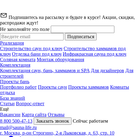
Подпишитесь на рассылку и будьте в курсе! Акции, скидки,
распродажи ждут!
Не заполняйте это поле
Подписаться
Реализация
Строительство саун под ключ
Строительство хаммамов под
ключ
Отделка бани под ключ
Инфракрасная сауна под ключ
Соляная комната
Монтаж оборудования
Комплектация
Комплектация саун, бань, хаммамов и SPA
Для дизайнеров
Для
строителей
Проекты бань
Портфолио работ
Проекты саун
Проекты хаммамов
Комнаты
отдыха
База знаний
Статьи
Вопрос-ответ
Ещё
Вакансии
Карта сайта
Отзывы
8 800 500-47-13
Заказать звонок
Сейчас работаем
mail@sauna-life.ru
г. Москва
,
р-он Строгино, 2-я Лыковская, д. 63, стр. 10