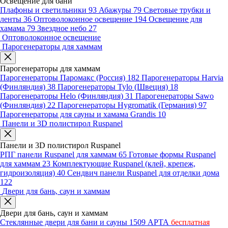
Освещение для бани
Плафоны и светильники
93
Абажуры
79
Световые трубки и
ленты
36
Оптоволоконное освещение
194
Освещение для
хамама
79
Звездное небо
27
Оптоволоконное освещение
Парогенераторы для хаммам
Парогенераторы для хаммам
Парогенераторы Паромакс (Россия)
182
Парогенераторы Harvia
(Финляндия)
38
Парогенераторы Tylo (Швеция)
18
Парогенераторы Helo (Финляндия)
31
Парогенераторы Sawo
(Финляндия)
22
Парогенераторы Hygromatik (Германия)
97
Парогенераторы для сауны и хамама Grandis
10
Панели и 3D полистирол Ruspanel
Панели и 3D полистирол Ruspanel
РПГ панели Ruspanel для хаммам
65
Готовые формы Ruspanel
для хаммам
23
Комплектующие Ruspanel (клей, крепеж,
гидроизоляция)
40
Сендвич панели Ruspanel для отделки дома
122
Двери для бань, саун и хаммам
Двери для бань, саун и хаммам
Стеклянные двери для бани и сауны
1509
АРТА
бесплатная