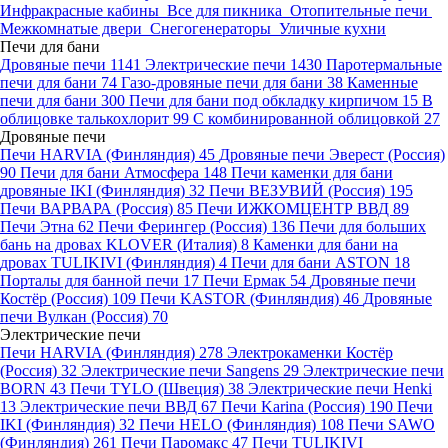
Инфракрасные кабины
Все для пикника
Отопительные печи
Межкомнатые двери
Снегогенераторы
Уличные кухни
Печи для бани
Дровяные печи
1141
Электрические печи
1430
Паротермальные
печи для бани
74
Газо-дровяные печи для бани
38
Каменные
печи для бани
300
Печи для бани под обкладку кирпичом
15
В
облицовке талькохлорит
99
С комбинированной облицовкой
27
Дровяные печи
Печи HARVIA (Финляндия)
45
Дровяные печи Эверест (Россия)
90
Печи для бани Атмосфера
148
Печи каменки для бани
дровяные IKI (Финляндия)
32
Печи ВЕЗУВИЙ (Россия)
195
Печи ВАРВАРА (Россия)
85
Печи ИЖКОМЦЕНТР ВВД
89
Печи Этна
62
Печи Ферингер (Россия)
136
Печи для больших
бань на дровах KLOVER (Италия)
8
Каменки для бани на
дровах TULIKIVI (Финляндия)
4
Печи для бани ASTON
18
Порталы для банной печи
17
Печи Ермак
54
Дровяные печи
Костёр (Россия)
109
Печи KASTOR (Финляндия)
46
Дровяные
печи Вулкан (Россия)
70
Электрические печи
Печи HARVIA (Финляндия)
278
Электрокаменки Костёр
(Россия)
32
Электрические печи Sangens
29
Электрические печи
BORN
43
Печи TYLO (Швеция)
38
Электрические печи Henki
13
Электрические печи ВВД
67
Печи Karina (Россия)
190
Печи
IKI (Финляндия)
32
Печи HELO (Финляндия)
108
Печи SAWO
(Финляндия)
261
Печи Паромакс
47
Печи TULIKIVI