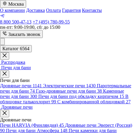
Москва
О компании
Доставка
Оплата
Гарантия
Контакты
8 800 500-47-13
+7 (495) 780-99-55
пн-пт: 9:00-19:00, сб: до 15:00
Заказать звонок
Каталог 6564
Распродажа
Печи для бани
Печи для бани
Дровяные печи
1141
Электрические печи
1430
Паротермальные
печи для бани
74
Газо-дровяные печи для бани
38
Каменные
печи для бани
300
Печи для бани под обкладку кирпичом
15
В
облицовке талькохлорит
99
С комбинированной облицовкой
27
Дровяные печи
Дровяные печи
Печи HARVIA (Финляндия)
45
Дровяные печи Эверест (Россия)
90
Печи для бани Атмосфера
148
Печи каменки для бани