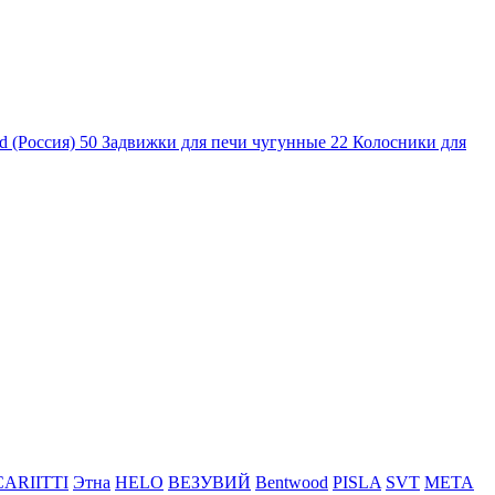
d (Россия)
50
Задвижки для печи чугунные
22
Колосники для
CARIITTI
Этна
HELO
ВЕЗУВИЙ
Bentwood
PISLA
SVT
МЕТА