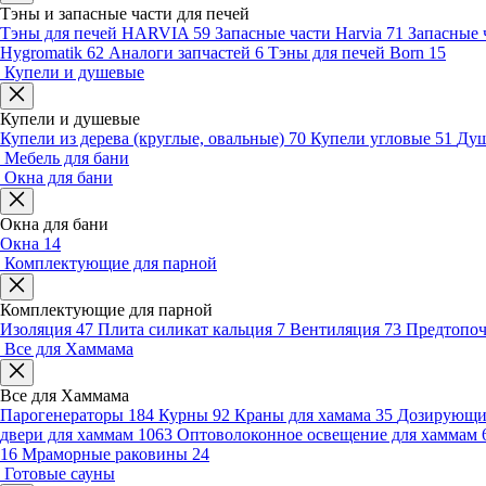
Тэны и запасные части для печей
Тэны для печей HARVIA
59
Запасные части Harvia
71
Запасные 
Hygromatik
62
Аналоги запчастей
6
Тэны для печей Born
15
Купели и душевые
Купели и душевые
Купели из дерева (круглые, овальные)
70
Купели угловые
51
Душ
Мебель для бани
Окна для бани
Окна для бани
Окна
14
Комплектующие для парной
Комплектующие для парной
Изоляция
47
Плита силикат кальция
7
Вентиляция
73
Предтопо
Все для Хаммама
Все для Хаммама
Парогенераторы
184
Курны
92
Краны для хамама
35
Дозирующие
двери для хаммам
1063
Оптоволоконное освещение для хаммам
16
Мраморные раковины
24
Готовые сауны