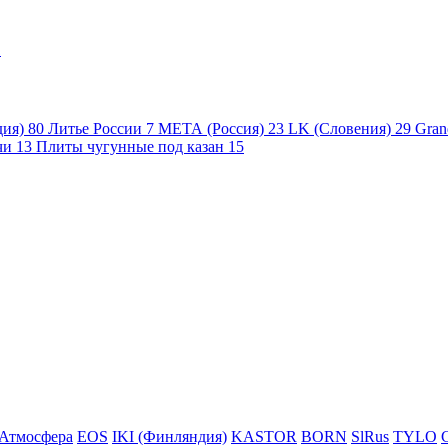
1
дия)
80
Литье России
7
МЕТА (Россия)
23
LK (Словения)
29
Gran
чи
13
Плиты чугунные под казан
15
Атмосфера
EOS
IKI (Финляндия)
KASTOR
BORN
SlRus
TYLO