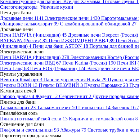
Комплектующие для парной
Все для Хаммама
Готовые сауны
Снегогенераторы
Уличные кухни
Печи для бани
Дровяные печи
1141
Электрические печи
1430
Паротермальные 
облицовке талькохлорит
99
С комбинированной облицовкой
27
Дровяные печи
Печи HARVIA (Финляндия)
45
Дровяные печи Эверест (Россия
ВАРВАРА (Россия)
85
Печи ИЖКОМЦЕНТР ВВД
89
Печи Этн
(Финляндия)
4
Печи для бани ASTON
18
Порталы для банной п
Электрические печи
Печи HARVIA (Финляндия)
278
Электрокаменки Костёр (Росси
Электрические печи ВВД
67
Печи Karina (Россия)
190
Печи IKI
Печи Lang
68
Печи EOS (Германия)
124
Электрические печи 
Пульты управления
Невотон Комфорт
3
Панели управления Harvia
29
Пульты для пе
Пульты BORN
13
Пульты ВЕЗУВИЙ
3
Пульты Паромакс
23
Пул
Камни для печей
Габбро-диабаз
4
Жадеит
12
Серпентинит
2
Другие породы камн
Плитка для бани
Талькохлорит
23
Талькомагнезит
50
Пироксенит
14
Змеевик
16
Гималайская соль
Плитка из гималайской соли
13
Кирпичи из гималайской соли
8
Освещение для бани
Плафоны и светильники
93
Абажуры
79
Световые трубки и ле
Парогенераторы для хаммам