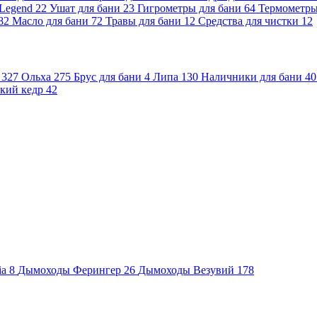
 Legend
22
Ушат для бани
23
Гигрометры для бани
64
Термометр
82
Масло для бани
72
Травы для бани
12
Средства для чистки
12
и
327
Ольха
275
Брус для бани
4
Липа
130
Наличники для бани
40
кий кедр
42
ia
8
Дымоходы Ферингер
26
Дымоходы Везувий
178