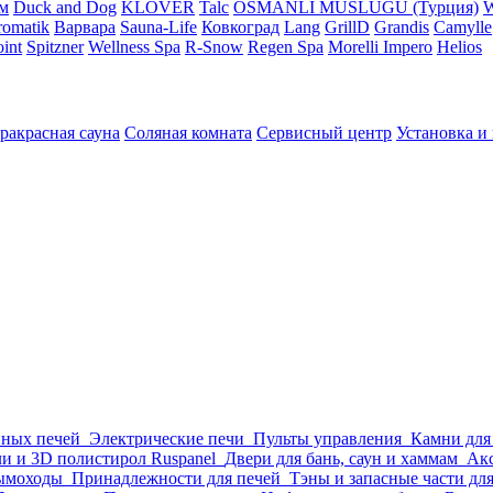
м
Duck and Dog
KLOVER
Talc
OSMANLI MUSLUGU (Турция)
omatik
Варвара
Sauna-Life
Ковкоград
Lang
GrillD
Grandis
Camylle
int
Spitzner
Wellness Spa
R-Snow
Regen Spa
Morelli Impero
Helios
ракрасная сауна
Соляная комната
Сервисный центр
Установка и
нных печей
Электрические печи
Пульты управления
Камни для
и и 3D полистирол Ruspanel
Двери для бань, саун и хаммам
Акс
ымоходы
Принадлежности для печей
Тэны и запасные части дл