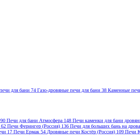
печи для бани
74
Газо-дровяные печи для бани
38
Каменные печ
)
90
Печи для бани Атмосфера
148
Печи каменки для бани дровя
а
62
Печи Ферингер (Россия)
136
Печи для больших бань на дро
ечи
17
Печи Ермак
54
Дровяные печи Костёр (Россия)
109
Печи 