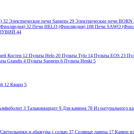
я)
32
Электрические печи Sangens
29
Электрические печи BORN
 (Финляндия)
32
Печи HELO (Финляндия)
108
Печи SAWO (Фин
ВЕЗУВИЙ
44
чей Костер
12
Пульты Helo
20
Пульты Tylo
14
Пульты EOS
23
Пу
ьты Grandis
4
Пульты Sangens
6
Пульты Henki
5
ей
12
Кварц
5
Амфиболит
3
Талькокварцит
9
Для камина
78
Из натурального к
Светильники и абажуры с солью
37
Соляные лампы
17
Камни из