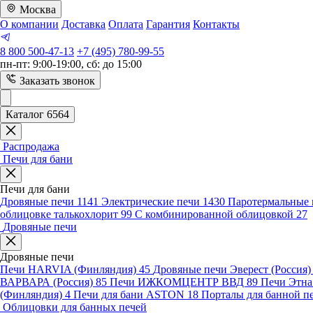
Москва
О компании
Доставка
Оплата
Гарантия
Контакты
8 800 500-47-13
+7 (495) 780-99-55
пн-пт: 9:00-19:00, сб: до 15:00
Заказать звонок
Каталог 6564
Распродажа
Печи для бани
Печи для бани
Дровяные печи
1141
Электрические печи
1430
Паротермальные 
облицовке талькохлорит
99
С комбинированной облицовкой
27
Дровяные печи
Дровяные печи
Печи HARVIA (Финляндия)
45
Дровяные печи Эверест (Россия
ВАРВАРА (Россия)
85
Печи ИЖКОМЦЕНТР ВВД
89
Печи Этн
(Финляндия)
4
Печи для бани ASTON
18
Порталы для банной п
Облицовки для банных печей