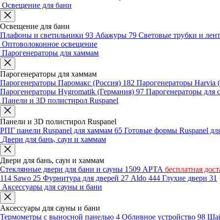
Освещение для бани
Освещение для бани
Плафоны и светильники
93
Абажуры
79
Световые трубки и ле
Оптоволоконное освещение
Парогенераторы для хаммам
Парогенераторы для хаммам
Парогенераторы Паромакс (Россия)
182
Парогенераторы Harvia
Парогенераторы Hygromatik (Германия)
97
Парогенераторы для 
Панели и 3D полистирол Ruspanel
Панели и 3D полистирол Ruspanel
РПГ панели Ruspanel для хаммам
65
Готовые формы Ruspanel д
Двери для бань, саун и хаммам
Двери для бань, саун и хаммам
Стеклянные двери для бани и сауны
1509
АРТА
бесплатная дост
114
Sawo
25
Фурнитура для дверей
27
Aldo
444
Глухие двери
31
Аксессуары для сауны и бани
Аксессуары для сауны и бани
Термометры с выносной панелью
4
Обливное устройство
98
Шай