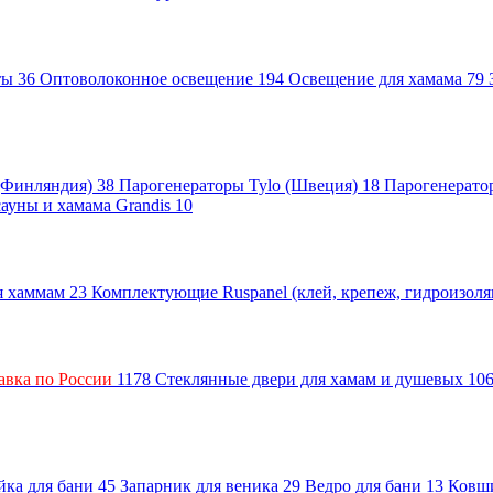
нты
36
Оптоволоконное освещение
194
Освещение для хамама
79
 (Финляндия)
38
Парогенераторы Tylo (Швеция)
18
Парогенерато
сауны и хамама Grandis
10
ля хаммам
23
Комплектующие Ruspanel (клей, крепеж, гидроизол
авка по России
1178
Стеклянные двери для хамам и душевых
10
ка для бани
45
Запарник для веника
29
Ведро для бани
13
Ковш