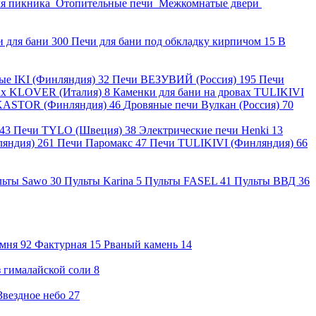
ля пикника
Отопительные печи
Межкомнатые двери
и для бани
300
Печи для бани под обкладку кирпичом
15
В
ные IKI (Финляндия)
32
Печи ВЕЗУВИЙ (Россия)
195
Печи
вах KLOVER (Италия)
8
Каменки для бани на дровах TULIKIVI
KASTOR (Финляндия)
46
Дровяные печи Вулкан (Россия)
70
43
Печи TYLO (Швеция)
38
Электрические печи Henki
13
ляндия)
261
Печи Паромакс
47
Печи TULIKIVI (Финляндия)
66
льты Sawo
30
Пульты Karina
5
Пульты FASEL
41
Пульты ВВД
36
амня
92
Фактурная
15
Рваный камень
14
 гималайской соли
8
Звездное небо
27