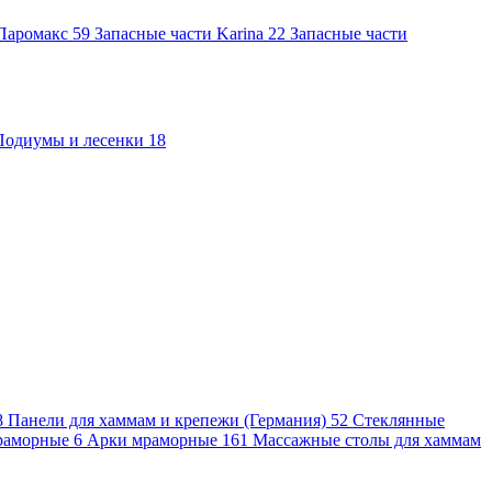
 Паромакс
59
Запасные части Karina
22
Запасные части
Подиумы и лесенки
18
8
Панели для хаммам и крепежи (Германия)
52
Стеклянные
раморные
6
Арки мраморные
161
Массажные столы для хаммам