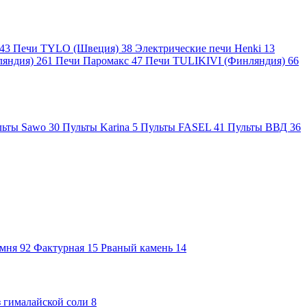
43
Печи TYLO (Швеция)
38
Электрические печи Henki
13
ляндия)
261
Печи Паромакс
47
Печи TULIKIVI (Финляндия)
66
льты Sawo
30
Пульты Karina
5
Пульты FASEL
41
Пульты ВВД
36
амня
92
Фактурная
15
Рваный камень
14
 гималайской соли
8