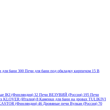
и для бани
300
Печи для бани под обкладку кирпичом
15
В
ные IKI (Финляндия)
32
Печи ВЕЗУВИЙ (Россия)
195
Печи
вах KLOVER (Италия)
8
Каменки для бани на дровах TULIKIVI
KASTOR (Финляндия)
46
Дровяные печи Вулкан (Россия)
70