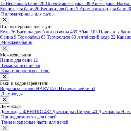
13
Вешалка в баню
29
Прочие аксессуары
39
Аксессуары Harvia
Коврик для бани
20
Веники для бани
5
Ароматизатор для бани
3
Пиломатериалы для сауны
Пиломатериалы для сауны
Кедр
76
Вагонка для бани и сауны
489
Абаш
103
Полок для бан
Осина
9
Термоабаш
63
Термоольха
63
Алтайский кедр
22
Канадс
Можжевельник
Можжевельник
Панно для бани
12
Термозащита печей
Баки и водонагреватели
Баки и водонагреватели
Водонагреватели HARVIA
6
Из нержавейки
53
Дымоходы
Дымоходы
Дымоходы ФЕНИКС
487
Дымоходы Шидель
40
Дымоходы Harv
Принадлежности для печей
Тэны и запасные части для печей