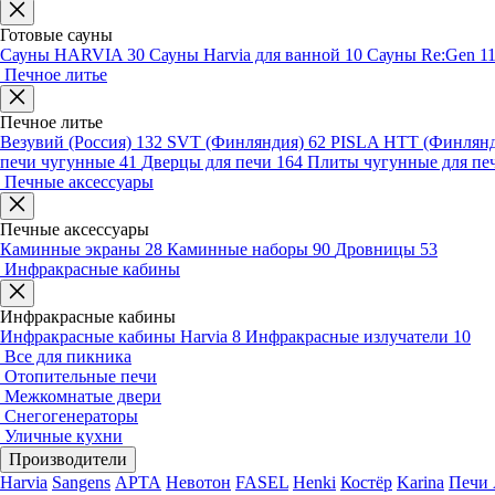
Готовые сауны
Сауны HARVIA
30
Сауны Harvia для ванной
10
Сауны Re:Gen
1
Печное литье
Печное литье
Везувий (Россия)
132
SVT (Финляндия)
62
PISLA HTT (Финлян
печи чугунные
41
Дверцы для печи
164
Плиты чугунные для пе
Печные аксессуары
Печные аксессуары
Каминные экраны
28
Каминные наборы
90
Дровницы
53
Инфракрасные кабины
Инфракрасные кабины
Инфракрасные кабины Harvia
8
Инфракрасные излучатели
10
Все для пикника
Отопительные печи
Межкомнатые двери
Снегогенераторы
Уличные кухни
Производители
Harvia
Sangens
АРТА
Невотон
FASEL
Henki
Костёр
Karina
Печи 