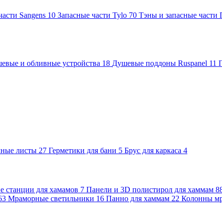
части Sangens
10
Запасные части Tylo
70
Тэны и запасные части
евые и обливные устройства
18
Душевые поддоны Ruspanel
11
чные листы
27
Герметики для бани
5
Брус для каркаса
4
 станции для хамамов
7
Панели и 3D полистирол для хаммам
8
63
Мраморные светильники
16
Панно для хаммам
22
Колонны м