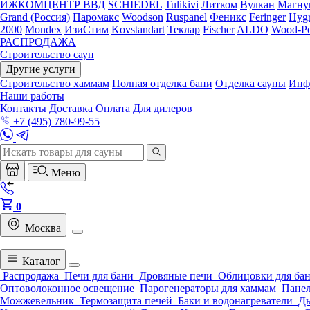
ИЖКОМЦЕНТР ВВД
SCHIEDEL
Tulikivi
Литком
Вулкан
Магну
Grand (Россия)
Паромакс
Woodson
Ruspanel
Феникс
Feringer
Hygr
2000
Mondex
ИзиСтим
Kovstandart
Теклар
Fischer
ALDO
Wood-Po
РАСПРОДАЖА
Строительство саун
Другие услуги
Строительство хаммам
Полная отделка бани
Отделка сауны
Инф
Наши работы
Контакты
Доставка
Оплата
Для дилеров
+7 (495) 780-99-55
Меню
0
Москва
Каталог
Распродажа
Печи для бани
Дровяные печи
Облицовки для ба
Оптоволоконное освещение
Парогенераторы для хаммам
Панел
Можжевельник
Термозащита печей
Баки и водонагреватели
Д