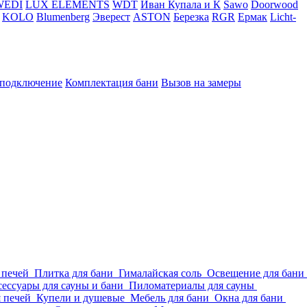
WEDI
LUX ELEMENTS
WDT
Иван Купала и К
Sawo
Doorwood
KOLO
Blumenberg
Эверест
ASTON
Березка
RGR
Ермак
Licht-
 подключение
Комплектация бани
Вызов на замеры
 печей
Плитка для бани
Гималайская соль
Освещение для бани
ессуары для сауны и бани
Пиломатериалы для сауны
я печей
Купели и душевые
Мебель для бани
Окна для бани