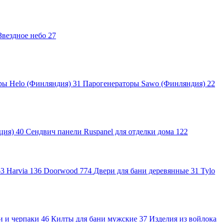
Звездное небо
27
ры Helo (Финляндия)
31
Парогенераторы Sawo (Финляндия)
22
яция)
40
Сендвич панели Ruspanel для отделки дома
122
63
Harvia
136
Doorwood
774
Двери для бани деревянные
31
Tylo
и и черпаки
46
Килты для бани мужские
37
Изделия из войлока