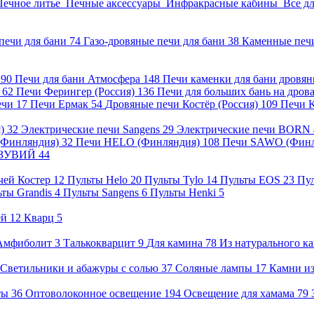
Печное литье
Печные аксессуары
Инфракрасные кабины
Все д
печи для бани
74
Газо-дровяные печи для бани
38
Каменные печ
)
90
Печи для бани Атмосфера
148
Печи каменки для бани дровя
а
62
Печи Ферингер (Россия)
136
Печи для больших бань на дро
ечи
17
Печи Ермак
54
Дровяные печи Костёр (Россия)
109
Печи 
я)
32
Электрические печи Sangens
29
Электрические печи BORN
 (Финляндия)
32
Печи HELO (Финляндия)
108
Печи SAWO (Фин
ВЕЗУВИЙ
44
чей Костер
12
Пульты Helo
20
Пульты Tylo
14
Пульты EOS
23
Пу
ьты Grandis
4
Пульты Sangens
6
Пульты Henki
5
ей
12
Кварц
5
Амфиболит
3
Талькокварцит
9
Для камина
78
Из натурального к
Светильники и абажуры с солью
37
Соляные лампы
17
Камни из
нты
36
Оптоволоконное освещение
194
Освещение для хамама
79