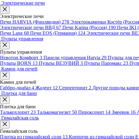
Электрические печи
Электрические печи
Печи HARVIA (Финляндия)
278
Электрокаменки Костёр (Росси
Электрические печи ВВД
67
Печи Karina (Россия)
190
Печи IKI
Печи Lang
68
Печи EOS (Германия)
124
Электрические печи 
Пульты управления
Пульты управления
Невотон Комфорт
3
Панели управления Harvia
29
Пульты для пе
Пульты BORN
13
Пульты ВЕЗУВИЙ
3
Пульты Паромакс
23
Пул
Камни для печей
Камни для печей
Габбро-диабаз
4
Жадеит
12
Серпентинит
2
Другие породы камн
Плитка для бани
Плитка для бани
Талькохлорит
23
Талькомагнезит
50
Пироксенит
14
Змеевик
16
Гималайская соль
Гималайская соль
Плитка из гималайской соли
13
Кирпичи из гималайской соли
8