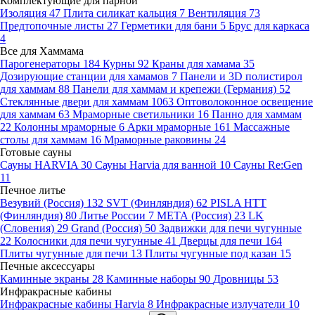
Комплектующие для парной
Изоляция
47
Плита силикат кальция
7
Вентиляция
73
Предтопочные листы
27
Герметики для бани
5
Брус для каркаса
4
Все для Хаммама
Парогенераторы
184
Курны
92
Краны для хамама
35
Дозирующие станции для хамамов
7
Панели и 3D полистирол
для хаммам
88
Панели для хаммам и крепежи (Германия)
52
Стеклянные двери для хаммам
1063
Оптоволоконное освещение
для хаммам
63
Мраморные светильники
16
Панно для хаммам
22
Колонны мраморные
6
Арки мраморные
161
Массажные
столы для хаммам
16
Мраморные раковины
24
Готовые сауны
Сауны HARVIA
30
Сауны Harvia для ванной
10
Сауны Re:Gen
11
Печное литье
Везувий (Россия)
132
SVT (Финляндия)
62
PISLA HTT
(Финляндия)
80
Литье России
7
МЕТА (Россия)
23
LK
(Словения)
29
Grand (Россия)
50
Задвижки для печи чугунные
22
Колосники для печи чугунные
41
Дверцы для печи
164
Плиты чугунные для печи
13
Плиты чугунные под казан
15
Печные аксессуары
Каминные экраны
28
Каминные наборы
90
Дровницы
53
Инфракрасные кабины
Инфракрасные кабины Harvia
8
Инфракрасные излучатели
10