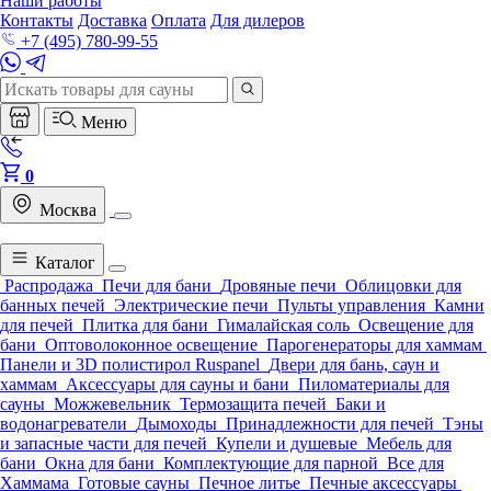
Наши работы
Контакты
Доставка
Оплата
Для дилеров
+7 (495) 780-99-55
Меню
0
Москва
Каталог
Распродажа
Печи для бани
Дровяные печи
Облицовки для
банных печей
Электрические печи
Пульты управления
Камни
для печей
Плитка для бани
Гималайская соль
Освещение для
бани
Оптоволоконное освещение
Парогенераторы для хаммам
Панели и 3D полистирол Ruspanel
Двери для бань, саун и
хаммам
Аксессуары для сауны и бани
Пиломатериалы для
сауны
Можжевельник
Термозащита печей
Баки и
водонагреватели
Дымоходы
Принадлежности для печей
Тэны
и запасные части для печей
Купели и душевые
Мебель для
бани
Окна для бани
Комплектующие для парной
Все для
Хаммама
Готовые сауны
Печное литье
Печные аксессуары