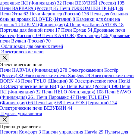
дровяные IKI (Финляндия)
32
Печи ВЕЗУВИЙ (Россия)
195
Печи ВАРВАРА (Россия)
85
Печи ИЖКОМЦЕНТР ВВД
89
Печи Этна
62
Печи Ферингер (Россия)
136
Печи для больших
бань на дровах KLOVER (Италия)
8
Каменки для бани на
дровах TULIKIVI (Финляндия)
4
Печи для бани ASTON
18
Порталы для банной печи
17
Печи Ермак
54
Дровяные печи
Костёр (Россия)
109
Печи KASTOR (Финляндия)
46
Дровяные
печи Вулкан (Россия)
70
Облицовки для банных печей
Электрические печи
Электрические печи
Печи HARVIA (Финляндия)
278
Электрокаменки Костёр
(Россия)
32
Электрические печи Sangens
29
Электрические печи
BORN
43
Печи TYLO (Швеция)
38
Электрические печи Henki
13
Электрические печи ВВД
67
Печи Karina (Россия)
190
Печи
IKI (Финляндия)
32
Печи HELO (Финляндия)
108
Печи SAWO
(Финляндия)
261
Печи Паромакс
47
Печи TULIKIVI
(Финляндия)
66
Печи Lang
68
Печи EOS (Германия)
124
Электрические печи ВЕЗУВИЙ
44
Пульты управления
Пульты управления
Невотон Комфорт
3
Панели управления Harvia
29
Пульты для