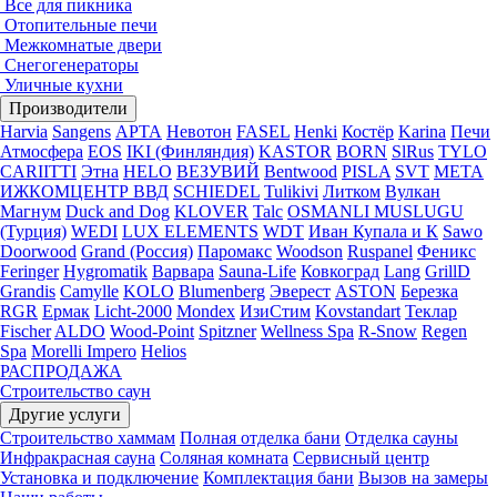
Все для пикника
Отопительные печи
Межкомнатые двери
Снегогенераторы
Уличные кухни
Производители
Harvia
Sangens
АРТА
Невотон
FASEL
Henki
Костёр
Karina
Печи
Атмосфера
EOS
IKI (Финляндия)
KASTOR
BORN
SlRus
TYLO
CARIITTI
Этна
HELO
ВЕЗУВИЙ
Bentwood
PISLA
SVT
МЕТА
ИЖКОМЦЕНТР ВВД
SCHIEDEL
Tulikivi
Литком
Вулкан
Магнум
Duck and Dog
KLOVER
Talc
OSMANLI MUSLUGU
(Турция)
WEDI
LUX ELEMENTS
WDT
Иван Купала и К
Sawo
Doorwood
Grand (Россия)
Паромакс
Woodson
Ruspanel
Феникс
Feringer
Hygromatik
Варвара
Sauna-Life
Ковкоград
Lang
GrillD
Grandis
Camylle
KOLO
Blumenberg
Эверест
ASTON
Березка
RGR
Ермак
Licht-2000
Mondex
ИзиСтим
Kovstandart
Теклар
Fischer
ALDO
Wood-Point
Spitzner
Wellness Spa
R-Snow
Regen
Spa
Morelli Impero
Helios
РАСПРОДАЖА
Строительство саун
Другие услуги
Строительство хаммам
Полная отделка бани
Отделка сауны
Инфракрасная сауна
Соляная комната
Сервисный центр
Установка и подключение
Комплектация бани
Вызов на замеры