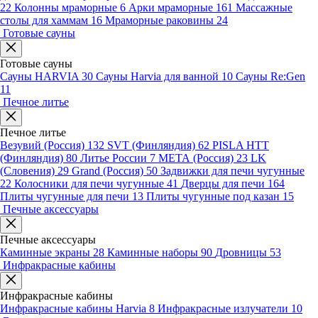
22
Колонны мраморные
6
Арки мраморные
161
Массажные
столы для хаммам
16
Мраморные раковины
24
Готовые сауны
Готовые сауны
Сауны HARVIA
30
Сауны Harvia для ванной
10
Сауны Re:Gen
11
Печное литье
Печное литье
Везувий (Россия)
132
SVT (Финляндия)
62
PISLA HTT
(Финляндия)
80
Литье России
7
МЕТА (Россия)
23
LK
(Словения)
29
Grand (Россия)
50
Задвижки для печи чугунные
22
Колосники для печи чугунные
41
Дверцы для печи
164
Плиты чугунные для печи
13
Плиты чугунные под казан
15
Печные аксессуары
Печные аксессуары
Каминные экраны
28
Каминные наборы
90
Дровницы
53
Инфракрасные кабины
Инфракрасные кабины
Инфракрасные кабины Harvia
8
Инфракрасные излучатели
10