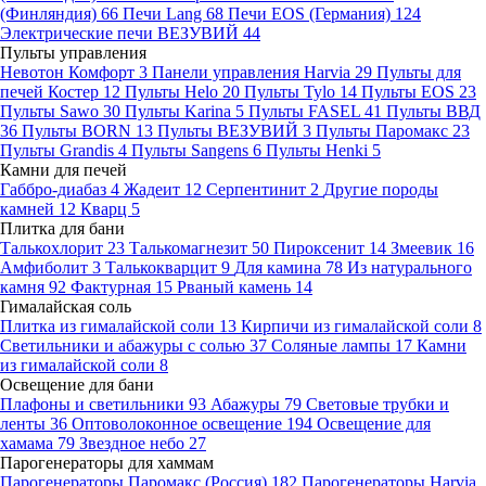
(Финляндия)
66
Печи Lang
68
Печи EOS (Германия)
124
Электрические печи ВЕЗУВИЙ
44
Пульты управления
Невотон Комфорт
3
Панели управления Harvia
29
Пульты для
печей Костер
12
Пульты Helo
20
Пульты Tylo
14
Пульты EOS
23
Пульты Sawo
30
Пульты Karina
5
Пульты FASEL
41
Пульты ВВД
36
Пульты BORN
13
Пульты ВЕЗУВИЙ
3
Пульты Паромакс
23
Пульты Grandis
4
Пульты Sangens
6
Пульты Henki
5
Камни для печей
Габбро-диабаз
4
Жадеит
12
Серпентинит
2
Другие породы
камней
12
Кварц
5
Плитка для бани
Талькохлорит
23
Талькомагнезит
50
Пироксенит
14
Змеевик
16
Амфиболит
3
Талькокварцит
9
Для камина
78
Из натурального
камня
92
Фактурная
15
Рваный камень
14
Гималайская соль
Плитка из гималайской соли
13
Кирпичи из гималайской соли
8
Светильники и абажуры с солью
37
Соляные лампы
17
Камни
из гималайской соли
8
Освещение для бани
Плафоны и светильники
93
Абажуры
79
Световые трубки и
ленты
36
Оптоволоконное освещение
194
Освещение для
хамама
79
Звездное небо
27
Парогенераторы для хаммам
Парогенераторы Паромакс (Россия)
182
Парогенераторы Harvia