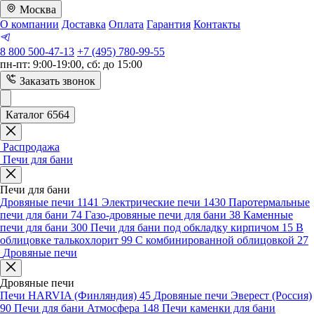
Москва
О компании
Доставка
Оплата
Гарантия
Контакты
8 800 500-47-13
+7 (495) 780-99-55
пн-пт: 9:00-19:00, сб: до 15:00
Заказать звонок
Каталог 6564
Распродажа
Печи для бани
Печи для бани
Дровяные печи
1141
Электрические печи
1430
Паротермальные
печи для бани
74
Газо-дровяные печи для бани
38
Каменные
печи для бани
300
Печи для бани под обкладку кирпичом
15
В
облицовке талькохлорит
99
С комбинированной облицовкой
27
Дровяные печи
Дровяные печи
Печи HARVIA (Финляндия)
45
Дровяные печи Эверест (Россия)
90
Печи для бани Атмосфера
148
Печи каменки для бани