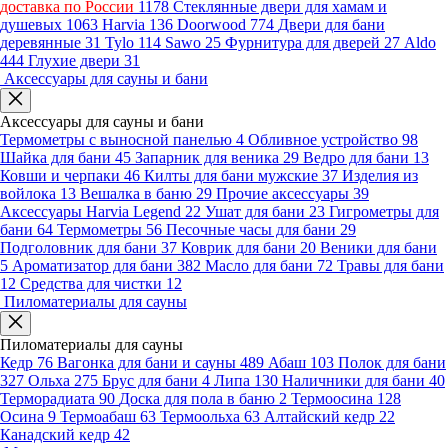
доставка по России
1178
Стеклянные двери для хамам и
душевых
1063
Harvia
136
Doorwood
774
Двери для бани
деревянные
31
Tylo
114
Sawo
25
Фурнитура для дверей
27
Aldo
444
Глухие двери
31
Аксессуары для сауны и бани
Аксессуары для сауны и бани
Термометры с выносной панелью
4
Обливное устройство
98
Шайка для бани
45
Запарник для веника
29
Ведро для бани
13
Ковши и черпаки
46
Килты для бани мужские
37
Изделия из
войлока
13
Вешалка в баню
29
Прочие аксессуары
39
Аксессуары Harvia Legend
22
Ушат для бани
23
Гигрометры для
бани
64
Термометры
56
Песочные часы для бани
29
Подголовник для бани
37
Коврик для бани
20
Веники для бани
5
Ароматизатор для бани
382
Масло для бани
72
Травы для бани
12
Средства для чистки
12
Пиломатериалы для сауны
Пиломатериалы для сауны
Кедр
76
Вагонка для бани и сауны
489
Абаш
103
Полок для бани
327
Ольха
275
Брус для бани
4
Липа
130
Наличники для бани
40
Терморадиата
90
Доска для пола в баню
2
Термоосина
128
Осина
9
Термоабаш
63
Термоольха
63
Алтайский кедр
22
Канадский кедр
42