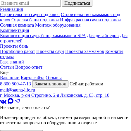
Подписаться
Реализация
Строительство саун под ключ
Строительство хаммамов под
ключ
Отделка бани под ключ
Инфракрасная сауна под ключ
Соляная комната
Монтаж оборудования
Комплектация
Комплектация саун, бань, хаммамов и SPA
Для дизайнеров
Для
строителей
Проекты бань
Портфолио работ
Проекты саун
Проекты хаммамов
Комнаты
отдыха
База знаний
Статьи
Вопрос-ответ
Ещё
Вакансии
Карта сайта
Отзывы
8 800 500-47-13
Заказать звонок
Сейчас работаем
mail@sauna-life.ru
г. Москва
,
р-он Строгино, 2-я Лыковская, д. 63, стр. 10
Не знаете, с чего начать?
Инженер приедет на объект, снимет размеры парной и на месте
ответит на вопросы по оборудованию и отделке.