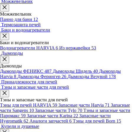
Можжевельник
Можжевельник
Панно для бани
12
Термозащита печей
Баки и водонагреватели
Баки и водонагреватели
Водонагреватели HARVIA
6
Из нержавейки
53
Дымоходы
Дымоходы
Дымоходы ФЕНИКС
487
Дымоходы Шидель
40
Дымоходы
Harvia
8
Дымоходы Ферингер
26
Дымоходы Везувий
178
Принадлежности для печей
Тэны и запасные части для печей
Тэны и запасные части для печей
Тэны для печей HARVIA
59
Запасные части Harvia
71
Запасные
части Sangens
10
Запасные части Tylo
70
Тэны и запасные части
Паромакс
59
Запасные части Karina
22
Запасные части
Hygromatik
62
Аналоги запчастей
6
Тэны для печей Born
15
Купели и душевые