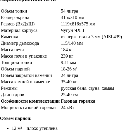
Объем топки
54 литра
Размер экрана
315х310 мм
Размер (ВхДхШ)
1119х816х575 мм
Материал корпуса
Чугун ЧХ-1
Каменка
из нерж. стали 3 мм (AISI 439)
Диаметр дымохода
115/140 мм
Масса печи
184 кг
Масса печи в упаковке
239 кг
Толщина топки
9-11 мм
Объем парной
18-26 м³
Объем закрытой каменки
24 литра
Масса камней в каменке
35-40 кг
Режимы
русская баня, сауна, хамам
Длина дров
25-40 см
Особенности комплектации
Газовая горелка
Мощность газовой горелки
24 кВт
Объем парной:
12 м³ – плохо утеплена