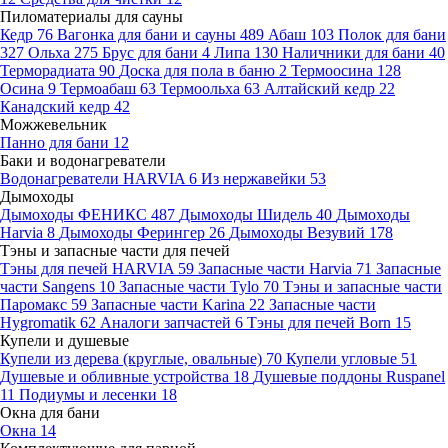
Пиломатериалы для сауны
Кедр
76
Вагонка для бани и сауны
489
Абаш
103
Полок для бани
327
Ольха
275
Брус для бани
4
Липа
130
Наличники для бани
40
Терморадиата
90
Доска для пола в баню
2
Термоосина
128
Осина
9
Термоабаш
63
Термоольха
63
Алтайский кедр
22
Канадский кедр
42
Можжевельник
Панно для бани
12
Баки и водонагреватели
Водонагреватели HARVIA
6
Из нержавейки
53
Дымоходы
Дымоходы ФЕНИКС
487
Дымоходы Шидель
40
Дымоходы
Harvia
8
Дымоходы Ферингер
26
Дымоходы Везувий
178
Тэны и запасные части для печей
Тэны для печей HARVIA
59
Запасные части Harvia
71
Запасные
части Sangens
10
Запасные части Tylo
70
Тэны и запасные части
Паромакс
59
Запасные части Karina
22
Запасные части
Hygromatik
62
Аналоги запчастей
6
Тэны для печей Born
15
Купели и душевые
Купели из дерева (круглые, овальные)
70
Купели угловые
51
Душевые и обливные устройства
18
Душевые поддоны Ruspanel
11
Подиумы и лесенки
18
Окна для бани
Окна
14