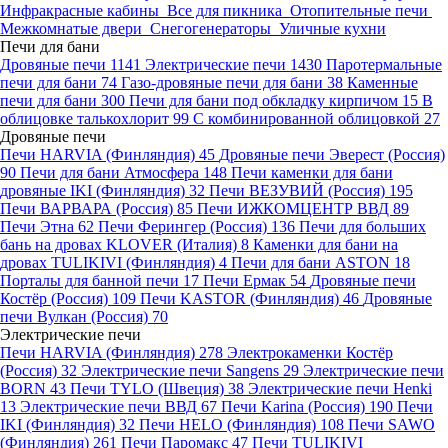
Инфракрасные кабины
Все для пикника
Отопительные печи
Межкомнатые двери
Снегогенераторы
Уличные кухни
Печи для бани
Дровяные печи
1141
Электрические печи
1430
Паротермальные
печи для бани
74
Газо-дровяные печи для бани
38
Каменные
печи для бани
300
Печи для бани под обкладку кирпичом
15
В
облицовке талькохлорит
99
С комбинированной облицовкой
27
Дровяные печи
Печи HARVIA (Финляндия)
45
Дровяные печи Эверест (Россия)
90
Печи для бани Атмосфера
148
Печи каменки для бани
дровяные IKI (Финляндия)
32
Печи ВЕЗУВИЙ (Россия)
195
Печи ВАРВАРА (Россия)
85
Печи ИЖКОМЦЕНТР ВВД
89
Печи Этна
62
Печи Ферингер (Россия)
136
Печи для больших
бань на дровах KLOVER (Италия)
8
Каменки для бани на
дровах TULIKIVI (Финляндия)
4
Печи для бани ASTON
18
Порталы для банной печи
17
Печи Ермак
54
Дровяные печи
Костёр (Россия)
109
Печи KASTOR (Финляндия)
46
Дровяные
печи Вулкан (Россия)
70
Электрические печи
Печи HARVIA (Финляндия)
278
Электрокаменки Костёр
(Россия)
32
Электрические печи Sangens
29
Электрические печи
BORN
43
Печи TYLO (Швеция)
38
Электрические печи Henki
13
Электрические печи ВВД
67
Печи Karina (Россия)
190
Печи
IKI (Финляндия)
32
Печи HELO (Финляндия)
108
Печи SAWO
(Финляндия)
261
Печи Паромакс
47
Печи TULIKIVI