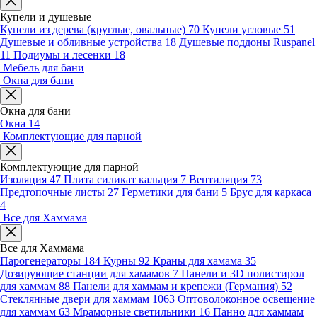
Купели и душевые
Купели из дерева (круглые, овальные)
70
Купели угловые
51
Душевые и обливные устройства
18
Душевые поддоны Ruspanel
11
Подиумы и лесенки
18
Мебель для бани
Окна для бани
Окна для бани
Окна
14
Комплектующие для парной
Комплектующие для парной
Изоляция
47
Плита силикат кальция
7
Вентиляция
73
Предтопочные листы
27
Герметики для бани
5
Брус для каркаса
4
Все для Хаммама
Все для Хаммама
Парогенераторы
184
Курны
92
Краны для хамама
35
Дозирующие станции для хамамов
7
Панели и 3D полистирол
для хаммам
88
Панели для хаммам и крепежи (Германия)
52
Стеклянные двери для хаммам
1063
Оптоволоконное освещение
для хаммам
63
Мраморные светильники
16
Панно для хаммам