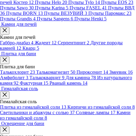
печей Костер
12
Пульты Helo
20
Пульты Tylo
14
Пульты EOS
23
Пульты Sawo
30
Пульты Karina
5
Пульты FASEL
41
Пульты ВВД
36
Пульты BORN
13
Пульты ВЕЗУВИЙ
3
Пульты Паромакс
23
Пульты Grandis
4
Пульты Sangens
6
Пульты Henki
5
Камни для печей
Камни для печей
Габбро-диабаз
4
Жадеит
12
Серпентинит
2
Другие породы
камней
12
Кварц
5
Плитка для бани
Плитка для бани
Талькохлорит
23
Талькомагнезит
50
Пироксенит
14
Змеевик
16
Амфиболит
3
Талькокварцит
9
Для камина
78
Из натурального
камня
92
Фактурная
15
Рваный камень
14
Гималайская соль
Гималайская соль
Плитка из гималайской соли
13
Кирпичи из гималайской соли
8
Светильники и абажуры с солью
37
Соляные лампы
17
Камни
из гималайской соли
8
Освещение для бани