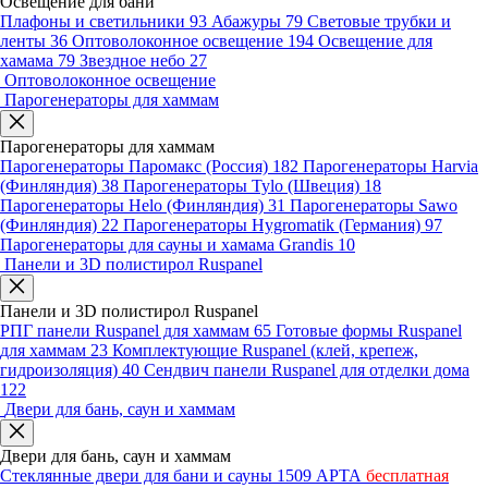
Освещение для бани
Плафоны и светильники
93
Абажуры
79
Световые трубки и
ленты
36
Оптоволоконное освещение
194
Освещение для
хамама
79
Звездное небо
27
Оптоволоконное освещение
Парогенераторы для хаммам
Парогенераторы для хаммам
Парогенераторы Паромакс (Россия)
182
Парогенераторы Harvia
(Финляндия)
38
Парогенераторы Tylo (Швеция)
18
Парогенераторы Helo (Финляндия)
31
Парогенераторы Sawo
(Финляндия)
22
Парогенераторы Hygromatik (Германия)
97
Парогенераторы для сауны и хамама Grandis
10
Панели и 3D полистирол Ruspanel
Панели и 3D полистирол Ruspanel
РПГ панели Ruspanel для хаммам
65
Готовые формы Ruspanel
для хаммам
23
Комплектующие Ruspanel (клей, крепеж,
гидроизоляция)
40
Сендвич панели Ruspanel для отделки дома
122
Двери для бань, саун и хаммам
Двери для бань, саун и хаммам
Стеклянные двери для бани и сауны
1509
АРТА
бесплатная