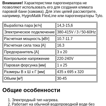
Внимание!
Характеристики парогенератора не
позволяют использовать его для создания климата
паровой бани (хамама). Для этих целей рассмотрите,
например,
HygroMatik FlexLine
или парогенераторы
Tylo
.
Выработка пара [кг/ч]
14,3-15,6
Электрическое подключение
380-415V / 3 / 50-60Hz
Расчетная мощность [кВт]
10.7-11.7
Расчетная сила тока [A]
16.3
Предохранитель [A]
3 x 20
Контрольное напряжение
220-240V
Паровая форсунка [мм]
1 x 25
Размеры В x Ш x Г [мм]
435 x 695 x 320
Объем [м³]
30-45
Общие особенности
Электродный тип нагрева.
Работает на обычной водопроводной воде без