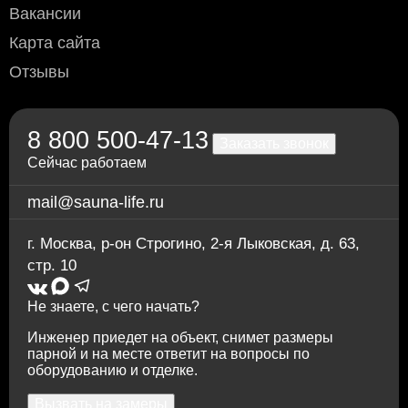
(необходимо уточнить перед доставкой)
Вакансии
Переводом по счёту: для физлиц — через любой
Карта сайта
банк; для юрлиц и ИП — без НДС, по
предварительной заявке.
Отзывы
Через приложение Сбербанк онлайн
Переводом на карту Сбербанка
По счету в отделении любого банка
8 800 500-47-13
Заказать звонок
Сейчас работаем
mail@sauna-life.ru
г. Москва
,
р-он Строгино, 2-я Лыковская, д. 63,
стр. 10
Не знаете, с чего начать?
Инженер приедет на объект, снимет размеры
парной и на месте ответит на вопросы по
оборудованию и отделке.
Вызвать на замеры