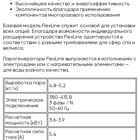
Высочайшее качество и энергоэффективность
Экологичность благодаря применению
компонентов многоразового использования
Базовая модель FlexLine служит основой для установки
всех опций. Благодаря возможности индивидуального
расширения устройства FlexLine адаптируются в
соответствии с разными требованиями для сфер спа и
велнеса.
Парогенераторы FlexLine выпускаются в исполнениях с
электродами или с нагревательными элементами —
для воды разного качества.
Выработка пара
4.8-5.2
[кг/ч]
380-415 В
Электрическое
3 фазы / N
подключение
50-60 Гц
Расчетная
3.6-3.9
мощность [кВт]
Расчетная сила
5.4
тока [A]