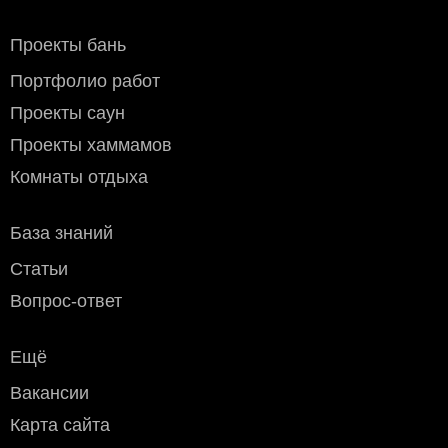
терминала в вашем городе
или ближайшего к нему
пункту выдачи. Стоимость доставки оплачивается вами
Проекты бань
при получении заказа по тарифам транспортной
компании. Вы можете забрать заказ самостоятельно или
Портфолио работ
оформить доставку по адресу признспортной компании.
Мы предлагаем следующие транспортные компании:
Проекты саун
СДЭК, ПЭК, Деловые линии, ЖелДорЭкспедиция, Байкал
Проекты хаммамов
Сервис и другие компании которые вам удобны.
Стоимость доставки
до транспортной компании в
Комнаты отдыха
пределах МКАД:
- мелкогабаритного груза (до 50х40х70 см) - 800 рублей
- крупногабаритного - 1200 рублей
База знаний
Условия оплаты
Статьи
Наличный расчёт
: возможен при доставке курьером или
Вопрос-ответ
самовывозе (Москва и область).
Безналичный расчёт
:
Ещё
Дебетовой или кредитной пластиковой картой
при
самовывозе с нашего склада в Москве, а также при
Вакансии
доставке водителем по Москве и области
(необходимо уточнить перед доставкой)
Карта сайта
Переводом по счёту: для физлиц — через любой