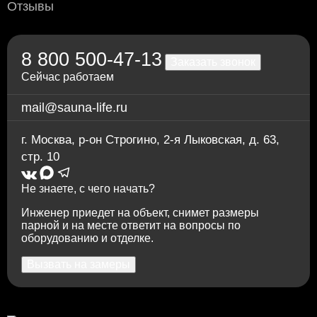
Отзывы
банк; для юрлиц и ИП — без НДС, по
предварительной заявке.
Через приложение Сбербанк онлайн
Переводом на карту Сбербанка
8 800 500-47-13
По счету в отделении любого банка
Заказать звонок
Сейчас работаем
mail@sauna-life.ru
г. Москва
,
р-он Строгино, 2-я Лыковская, д. 63,
стр. 10
Не знаете, с чего начать?
Инженер приедет на объект, снимет размеры
парной и на месте ответит на вопросы по
оборудованию и отделке.
Вызвать на замеры