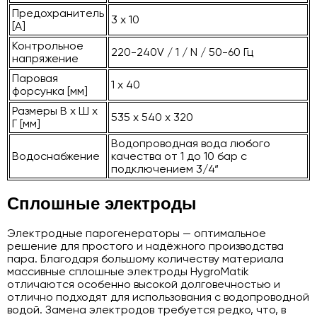
Предохранитель
3 х 10
[A]
Контрольное
220-240V / 1 / N / 50-60 Гц
напряжение
Паровая
1 x 40
форсунка [мм]
Размеры В x Ш x
535 x 540 x 320
Г [мм]
Водопроводная вода любого
Водоснабжение
качества от 1 до 10 бар с
подключением 3/4“
Сплошные электроды
Электродные парогенераторы — оптимальное
решение для простого и надёжного производства
пара. Благодаря большому количеству материала
массивные сплошные электроды HygroMatik
отличаются особенно высокой долговечностью и
отлично подходят для использования с водопроводной
водой. Замена электродов требуется редко, что, в