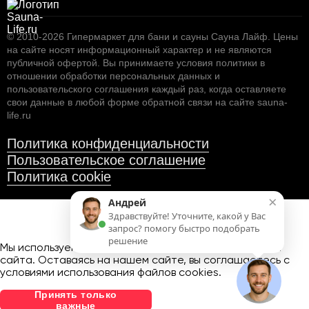
© 2010-2026
Гипермаркет для бани и сауны Сауна Лайф
.
Цены
на сайте носят информационный характер и не являются
публичной офертой. Вы принимаете условия
политики в
отношении обработки персональных данных
и
пользовательского соглашения
каждый раз, когда оставляете
свои данные в любой форме обратной связи на сайте sauna-
life.ru
Политика конфиденциальности
Пользовательское соглашение
Политика cookie
×
Андрей
Здравствуйте! Уточните, какой у Вас
запрос? помогу быстро подобрать
решение
Мы используем файлы cookies
для улучшения работы
сайта. Оставаясь на нашем сайте, вы соглашаетесь с
условиями использования файлов cookies.
Принять только
важные