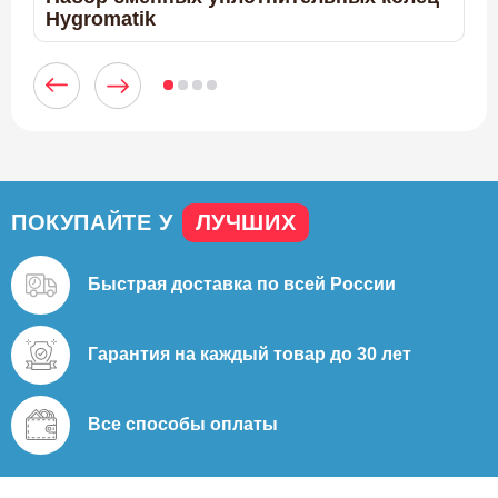
Hygromatik
ПОКУПАЙТЕ У
ЛУЧШИХ
Быстрая доставка
по всей России
Гарантия на каждый
товар до 30 лет
42.671
8.470
48.000
10.970
106.286
Все способы
оплаты
Курна мраморная КМ01
Кран для турецкой бани (хамам) Talc 01
Дверь для хамам бронза матовая 80x210
Панель Lux Elements ELEMENT-EL 10,
Светильник пушка мраморный Talc МС16
античный 1/2"
600×2500×10 мм