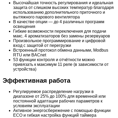
Высочайшая точность регулирования и идеальная
защита от слишком высоких температур благодаря
89.054
42.166
использованию дополнительного приточного и
вытяжного парового вентилятора
Курна мраморная КМ11
Светильник кувшин мраморный Talc МС06
В качестве опции — до 4 различных программ
освещения
Гибкие возможности переключения для подачи
37.600
макс. 4 ароматизаторов без замены резервуаров
Произвольное программирование и цифровой
Дверь для хамам Растр 80x200
вход с защитой от перегрузки
Встроенный протокол обмена данными, Modbus
RTU или BACnet
53 функции контроля и отчётности можно
9.400
30.213
привязать к максимум 11 реле (в зависимости от
устройства)
Кран для турецкой бани (хамам) Morelli
Панель Lux Elements ELEMENT-SL 50,
Regno Chromato, хромированная латунь
600×2500×50 мм, надрезы по длине
Эффективная работа
83.496
42.166
Регулируемое распределение нагрузки в
диапазоне от 25% до 100% для временной или
Курна мраморная КМ12
Светильник кувшин мраморный Talc МС05
постоянной адаптации рабочих параметров к
условиям эксплуатации
Активное энергосбережение с помощью функции
37.600
ECO и гибкая настройка функций таймера