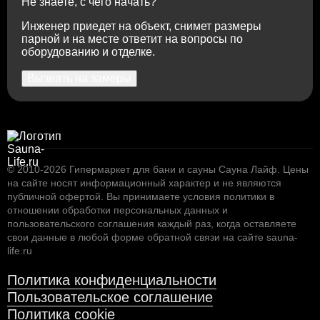
Не знаете, с чего начать?
Инженер приедет на объект, снимет размеры
парной и на месте ответит на вопросы по
оборудованию и отделке.
70.498
Вызвать на замеры
Курна мраморная КМ20
12.285
Кран для турецкой бани (хамам) Osmanli
MUSLUGU № 7, золотой
© 2010-2026
Гипермаркет для бани и сауны Сауна Лайф
.
Цены
на сайте носят информационный характер и не являются
публичной офертой. Вы принимаете условия
политики в
отношении обработки персональных данных
и
пользовательского соглашения
каждый раз, когда оставляете
свои данные в любой форме обратной связи на сайте sauna-
life.ru
Политика конфиденциальности
Пользовательское соглашение
Политика cookie