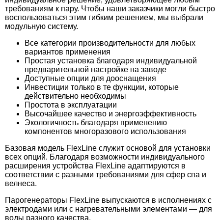
70.498
197.384
129.923
требованиям к пару. Чтобы наши заказчики могли быстро
8.470
11.309
воспользоваться этим гибким решением, мы выбрали
Курна мраморная КМ02
Дверь для хамам Tylo 50G алюминий
Светильник пушка мраморный Talc МС15
модульную систему.
Кран для турецкой бани (хамам) Talc 02
Панель Lux Elements ELEMENT-EL 12,
античный 1/2"
600×2500×12 мм
Все категории производительности для любых
вариантов применения
Простая установка благодаря индивидуальной
предварительной настройке на заводе
Доступные опции для дооснащения
Инвестиции только в те функции, которые
действительно необходимы
Простота в эксплуатации
Высочайшее качество и энергоэффективность
Экологичность благодаря применению
компонентов многоразового использования
Базовая модель FlexLine служит основой для установки
70.498
193.102
128.181
всех опций. Благодаря возможности индивидуального
расширения устройства FlexLine адаптируются в
Курна мраморная КМ03
Дверь для хамам Tylo 60G NEW 9x19 (стекло
Светильник пушка мраморный Talc МС14
14.400
12.268
соответствии с разными требованиями для сфер спа и
бронза, петли слева)
велнеса.
Кран для турецкой бани (хамам) Talc 03
Панель Lux Elements ELEMENT-EL 20,
латунь 1/2"
600×2500×20 мм
Парогенераторы FlexLine выпускаются в исполнениях с
электродами или с нагревательными элементами — для
воды разного качества.