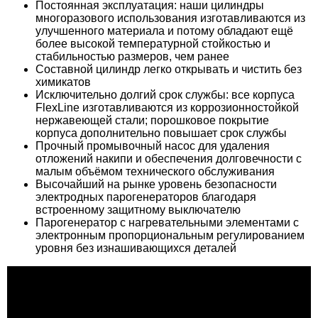
Постоянная эксплуатация: наши цилиндры
Дверь для хамам Трафик 80x200
многоразового использования изготавливаются из
улучшенного материала и потому обладают ещё
более высокой температурной стойкостью и
стабильностью размеров, чем ранее
Составной цилиндр легко открывать и чистить без
химикатов
15.730
35.557
Исключительно долгий срок службы: все корпуса
FlexLine изготавливаются из коррозионностойкой
Кран для турецкой бани (хамам) Talc 06
Панель Lux Elements ELEMENT-SQ 50,
нержавеющей стали; порошковое покрытие
латунь 3/4"
600×2500×50 мм, надрезы по ширине
корпуса дополнительно повышает срок службы
87.573
24.916
Прочный промывочный насос для удаления
отложений накипи и обеспечения долговечности с
Курна мраморная КМ13
Светильник мраморный Talc МС04
малым объёмом технического обслуживания
Высочайший на рынке уровень безопасности
электродных парогенераторов благодаря
37.600
встроенному защитному выключателю
Парогенератор с нагревательными элементами с
Дверь для хамам Банный Вечер 80x200
электронным пропорциональным регулированием
уровня без изнашивающихся деталей
14.955