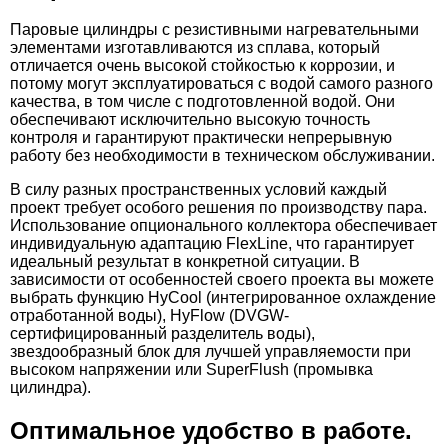
64.939
24.916
Паровые цилиндры с резистивными нагревательными
элементами изготавливаются из сплава, который
отличается очень высокой стойкостью к коррозии, и
Курна мраморная КМ08
Светильник мраморный угловой Talc МС09
потому могут эксплуатироваться с водой самого разного
качества, в том числе с подготовленной водой. Они
37.600
обеспечивают исключительно высокую точность
контроля и гарантируют практически непрерывную
Дверь для хамам Диана 80x200
работу без необходимости в техническом обслуживании.
9.400
39.200
В силу разных пространственных условий каждый
Кран для турецкой бани (хамам) Morelli
Купол Сфера для хаммам Ruspanel Ø 1500
проект требует особого решения по производству пара.
Использование опционального коллектора обеспечивает
Sferetto Chromato, хромированная латунь
мм
индивидуальную адаптацию FlexLine, что гарантирует
идеальный результат в конкретной ситуации. В
зависимости от особенностей своего проекта вы можете
выбрать функцию HyCool (интегрированное охлаждение
отработанной воды), HyFlow (DVGW-
72.362
24.916
сертифицированный разделитель воды),
звездообразный блок для лучшей управляемости при
Курна мраморная КМ09
Светильник мраморный угловой Talc МС08
высоком напряжении или SuperFlush (промывка
цилиндра).
37.600
Оптимальное удобство в работе.