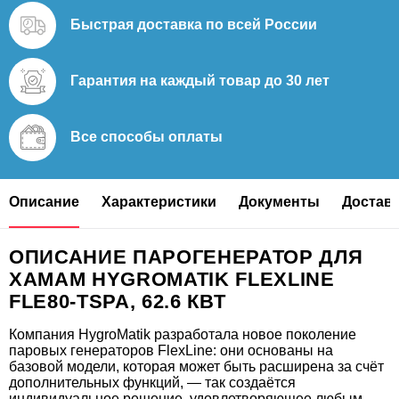
Быстрая доставка
по всей России
Гарантия на каждый
товар до 30 лет
42.671
8.470
48.000
10.970
106.286
Все способы
оплаты
Курна мраморная КМ01
Кран для турецкой бани (хамам) Talc 01
Дверь для хамам бронза матовая 80x210
Панель Lux Elements ELEMENT-EL 10,
Светильник пушка мраморный Talc МС16
античный 1/2"
600×2500×10 мм
Описание
Характеристики
Документы
Доставк
ОПИСАНИЕ ПАРОГЕНЕРАТОР ДЛЯ
ХАМАМ HYGROMATIK FLEXLINE
FLE80-TSPA, 62.6 КВТ
Компания HygroMatik разработала новое поколение
паровых генераторов FlexLine: они основаны на
базовой модели, которая может быть расширена за счёт
дополнительных функций, — так создаётся
индивидуальное решение, удовлетворяющее любым