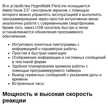
Дверь для хамам Петергоф 80x200
Все устройства HygroMatik FlexLine оснащаются
ёмкостным 3,5" сенсорным экраном, с помощью
8.600
26.238
которого можно управлять эксплуатацией и выполнять
программирование через простое интуитивное меню
Кран для турецкой бани (хамам) Morelli
Панель Lux Elements ELEMENT-SL 30,
аналогично работе с современными смартфонами.
Rinascimento, латунь
600×2500×30 мм, надрезы по длине
Кроме того, через USB носитель быстро и легко
устанавливаются обновления программного
обеспечения.
Интуитивно понятные пиктограммы с
61.228
42.166
информацией о параметрах работы
Простая и быстрая навигация
Курна мраморная КМ10
Светильник кувшин мраморный Talc МС07
Отображение информации и системных сообщений
в текстовой форме
37.600
Удобное планирование времени работы с
помощью программируемого таймера
Дверь для хамам Камелия 80x200
Вывод сервисных сообщений с указанием даты и
времени
Встроенные часы
8.600
31.538
Мощность и высокая скорость
Кран для турецкой бани (хамам) Morelli
Панель Lux Elements ELEMENT-SQ 30,
реакции
Regno, латунь
600×2500×30 мм, надрезы по ширине