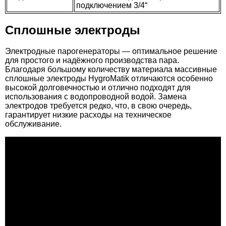
подключением 3/4“
46.383
112.499
Курна мраморная КМ05
Светильник пушка мраморный Talc МС12
193.102
Сплошные электроды
Дверь для хамам Tylo 60G NEW 9x19 (стекло
15.730
4.310
Электродные парогенераторы — оптимальное решение
бронза, петли справа)
для простого и надёжного производства пара.
Кран для турецкой бани (хамам) Talc 05 хром
Панель Ruspanel RPG REAL 20, 2500х600х20
Благодаря большому количеству материала массивные
1/2"
мм. двухсторонняя, поперечный пропил
сплошные электроды HygroMatik отличаются особенно
высокой долговечностью и отлично подходят для
использования с водопроводной водой. Замена
электродов требуется редко, что, в свою очередь,
гарантирует низкие расходы на техническое
обслуживание.
70.498
24.916
Курна мраморная КМ06
Светильник мраморный угловой Talc МС11
32.500
Стеклянная дверь для хамам Sauna-Life 60G,
8.600
4.310
стекло сатин, 80x210 см.