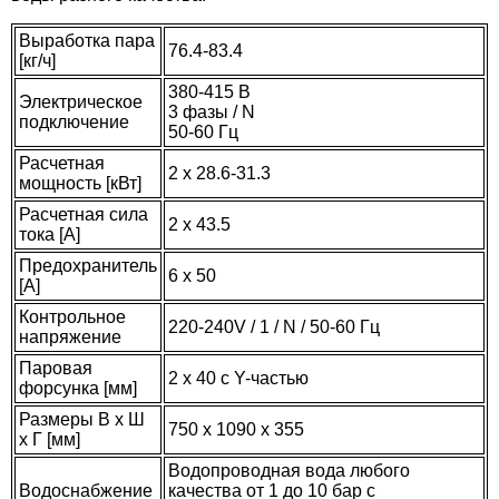
Выработка пара
76.4-83.4
[кг/ч]
380-415 В
Электрическое
3 фазы / N
подключение
50-60 Гц
Расчетная
2 x 28.6-31.3
79.784
115.984
мощность [кВт]
220.222
Расчетная сила
Курна мраморная КМ04
Светильник пушка мраморный Talc МС13
2 x 43.5
тока [A]
Дверь для хамам Tylo 60G NEW 10x21
14.955
1.175
Предохранитель
алюминий, стекло прозрачное, петли справа
6 x 50
[A]
Кран для турецкой бани (хамам) Talc 04
Панель Ruspanel RPG Basic 6, 1250х600х6
состаренный 1/2",
мм. двухсторонняя
Контрольное
220-240V / 1 / N / 50-60 Гц
напряжение
Паровая
2 x 40 c Y-частью
форсунка [мм]
Размеры В x Ш
750 x 1090 x 355
x Г [мм]
Водопроводная вода любого
Водоснабжение
качества от 1 до 10 бар с