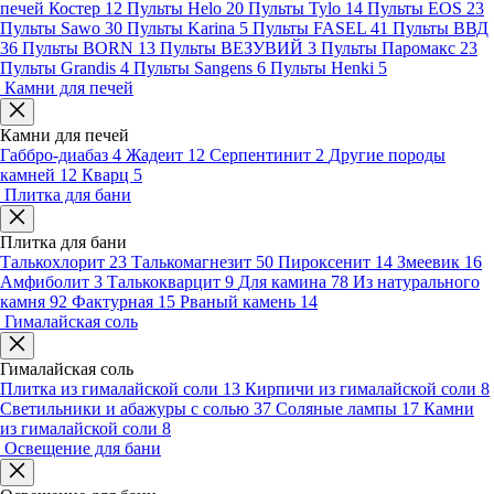
печей Костер
12
Пульты Helo
20
Пульты Tylo
14
Пульты EOS
23
Пульты Sawo
30
Пульты Karina
5
Пульты FASEL
41
Пульты ВВД
36
Пульты BORN
13
Пульты ВЕЗУВИЙ
3
Пульты Паромакс
23
Пульты Grandis
4
Пульты Sangens
6
Пульты Henki
5
Камни для печей
Камни для печей
Габбро-диабаз
4
Жадеит
12
Серпентинит
2
Другие породы
камней
12
Кварц
5
Плитка для бани
Плитка для бани
Талькохлорит
23
Талькомагнезит
50
Пироксенит
14
Змеевик
16
Амфиболит
3
Талькокварцит
9
Для камина
78
Из натурального
камня
92
Фактурная
15
Рваный камень
14
Гималайская соль
Гималайская соль
Плитка из гималайской соли
13
Кирпичи из гималайской соли
8
Светильники и абажуры с солью
37
Соляные лампы
17
Камни
из гималайской соли
8
Освещение для бани