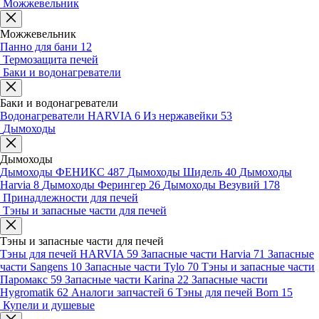
Можжевельник
Можжевельник
Панно для бани
12
Термозащита печей
Баки и водонагреватели
Баки и водонагреватели
Водонагреватели HARVIA
6
Из нержавейки
53
Дымоходы
Дымоходы
Дымоходы ФЕНИКС
487
Дымоходы Шидель
40
Дымоходы
Harvia
8
Дымоходы Ферингер
26
Дымоходы Везувий
178
Принадлежности для печей
Тэны и запасные части для печей
Тэны и запасные части для печей
Тэны для печей HARVIA
59
Запасные части Harvia
71
Запасные
части Sangens
10
Запасные части Tylo
70
Тэны и запасные части
Паромакс
59
Запасные части Karina
22
Запасные части
Hygromatik
62
Аналоги запчастей
6
Тэны для печей Born
15
Купели и душевые