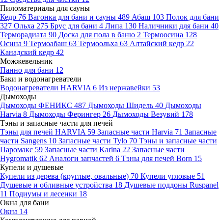
Пиломатериалы для сауны
Кедр
76
Вагонка для бани и сауны
489
Абаш
103
Полок для бани
327
Ольха
275
Брус для бани
4
Липа
130
Наличники для бани
40
Терморадиата
90
Доска для пола в баню
2
Термоосина
128
Осина
9
Термоабаш
63
Термоольха
63
Алтайский кедр
22
Канадский кедр
42
Можжевельник
Панно для бани
12
Баки и водонагреватели
Водонагреватели HARVIA
6
Из нержавейки
53
Дымоходы
Дымоходы ФЕНИКС
487
Дымоходы Шидель
40
Дымоходы
Harvia
8
Дымоходы Ферингер
26
Дымоходы Везувий
178
Тэны и запасные части для печей
Тэны для печей HARVIA
59
Запасные части Harvia
71
Запасные
части Sangens
10
Запасные части Tylo
70
Тэны и запасные части
Паромакс
59
Запасные части Karina
22
Запасные части
Hygromatik
62
Аналоги запчастей
6
Тэны для печей Born
15
Купели и душевые
Купели из дерева (круглые, овальные)
70
Купели угловые
51
Душевые и обливные устройства
18
Душевые поддоны Ruspanel
11
Подиумы и лесенки
18
Окна для бани
Окна
14