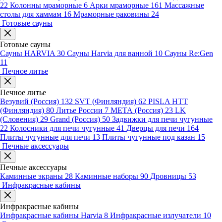
22
Колонны мраморные
6
Арки мраморные
161
Массажные
столы для хаммам
16
Мраморные раковины
24
Готовые сауны
Готовые сауны
Сауны HARVIA
30
Сауны Harvia для ванной
10
Сауны Re:Gen
11
Печное литье
Печное литье
Везувий (Россия)
132
SVT (Финляндия)
62
PISLA HTT
(Финляндия)
80
Литье России
7
МЕТА (Россия)
23
LK
(Словения)
29
Grand (Россия)
50
Задвижки для печи чугунные
22
Колосники для печи чугунные
41
Дверцы для печи
164
Плиты чугунные для печи
13
Плиты чугунные под казан
15
Печные аксессуары
Печные аксессуары
Каминные экраны
28
Каминные наборы
90
Дровницы
53
Инфракрасные кабины
Инфракрасные кабины
Инфракрасные кабины Harvia
8
Инфракрасные излучатели
10