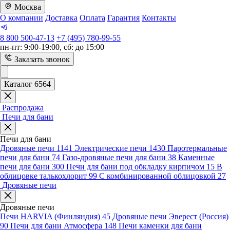
Москва
О компании
Доставка
Оплата
Гарантия
Контакты
8 800 500-47-13
+7 (495) 780-99-55
пн-пт: 9:00-19:00, сб: до 15:00
Заказать звонок
Каталог 6564
Распродажа
Печи для бани
Печи для бани
Дровяные печи
1141
Электрические печи
1430
Паротермальные
печи для бани
74
Газо-дровяные печи для бани
38
Каменные
печи для бани
300
Печи для бани под обкладку кирпичом
15
В
облицовке талькохлорит
99
С комбинированной облицовкой
27
Дровяные печи
Дровяные печи
Печи HARVIA (Финляндия)
45
Дровяные печи Эверест (Россия)
90
Печи для бани Атмосфера
148
Печи каменки для бани