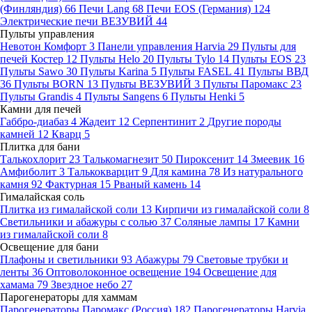
(Финляндия)
66
Печи Lang
68
Печи EOS (Германия)
124
Электрические печи ВЕЗУВИЙ
44
Пульты управления
Невотон Комфорт
3
Панели управления Harvia
29
Пульты для
печей Костер
12
Пульты Helo
20
Пульты Tylo
14
Пульты EOS
23
Пульты Sawo
30
Пульты Karina
5
Пульты FASEL
41
Пульты ВВД
36
Пульты BORN
13
Пульты ВЕЗУВИЙ
3
Пульты Паромакс
23
Пульты Grandis
4
Пульты Sangens
6
Пульты Henki
5
Камни для печей
Габбро-диабаз
4
Жадеит
12
Серпентинит
2
Другие породы
камней
12
Кварц
5
Плитка для бани
Талькохлорит
23
Талькомагнезит
50
Пироксенит
14
Змеевик
16
Амфиболит
3
Талькокварцит
9
Для камина
78
Из натурального
камня
92
Фактурная
15
Рваный камень
14
Гималайская соль
Плитка из гималайской соли
13
Кирпичи из гималайской соли
8
Светильники и абажуры с солью
37
Соляные лампы
17
Камни
из гималайской соли
8
Освещение для бани
Плафоны и светильники
93
Абажуры
79
Световые трубки и
ленты
36
Оптоволоконное освещение
194
Освещение для
хамама
79
Звездное небо
27
Парогенераторы для хаммам
Парогенераторы Паромакс (Россия)
182
Парогенераторы Harvia