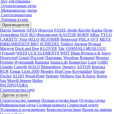
Все для пикника
Отопительные печи
Межкомнатые двери
Снегогенераторы
Уличные кухни
Производители
Harvia
Sangens
АРТА
Невотон
FASEL
Henki
Костёр
Karina
Печи
Атмосфера
EOS
IKI (Финляндия)
KASTOR
BORN
SlRus
TYLO
CARIITTI
Этна
HELO
ВЕЗУВИЙ
Bentwood
PISLA
SVT
МЕТА
ИЖКОМЦЕНТР ВВД
SCHIEDEL
Tulikivi
Литком
Вулкан
Магнум
Duck and Dog
KLOVER
Talc
OSMANLI MUSLUGU
(Турция)
WEDI
LUX ELEMENTS
WDT
Иван Купала и К
Sawo
Doorwood
Grand (Россия)
Паромакс
Woodson
Ruspanel
Феникс
Feringer
Hygromatik
Варвара
Sauna-Life
Ковкоград
Lang
GrillD
Grandis
Camylle
KOLO
Blumenberg
Эверест
ASTON
Березка
RGR
Ермак
Licht-2000
Mondex
ИзиСтим
Kovstandart
Теклар
Fischer
ALDO
Wood-Point
Spitzner
Wellness Spa
R-Snow
Regen
Spa
Morelli Impero
Helios
РАСПРОДАЖА
Строительство саун
Другие услуги
Строительство хаммам
Полная отделка бани
Отделка сауны
Инфракрасная сауна
Соляная комната
Сервисный центр
Установка и подключение
Комплектация бани
Вызов на замеры