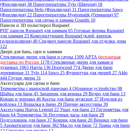
(Финляндия)
38
Парогенераторы Tylo (Швеция)
18
Парогенераторы Helo (Финляндия)
31
Парогенераторы Sawo
(Финляндия)
22
Парогенераторы Hygromatik (Германия)
97
Парогенераторы для сауны и хамама Grandis
10
Панели и 3D полистирол Ruspanel
РПГ панели Ruspanel для хаммам
65
Готовые формы Ruspanel
для хаммам
23
Комплектующие Ruspanel (клей, крепеж,
гидроизоляция)
40
Сендвич панели Ruspanel для отделки дома
122
Двери для бань, саун и хаммам
Стеклянные двери для бани и сауны
1509
АРТА
бесплатная
доставка по России
1178
Стеклянные двери для хамам и
душевых
1063
Harvia
136
Doorwood
774
Двери для бани
деревянные
31
Tylo
114
Sawo
25
Фурнитура для дверей
27
Aldo
444
Глухие двери
31
Аксессуары для сауны и бани
Термометры с выносной панелью
4
Обливное устройство
98
Шайка для бани
45
Запарник для веника
29
Ведро для бани
13
Ковши и черпаки
46
Килты для бани мужские
37
Изделия из
войлока
13
Вешалка в баню
29
Прочие аксессуары
39
Аксессуары Harvia Legend
22
Ушат для бани
23
Гигрометры для
бани
64
Термометры
56
Песочные часы для бани
29
Подголовник для бани
37
Коврик для бани
20
Веники для бани
5
Ароматизатор для бани
382
Масло для бани
72
Травы для бани
12
Средства для чистки
12