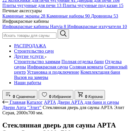
22
Колосники для печи чугунные
41
Дверцы для печи
164
Плиты чугунные для печи
13
Плиты чугунные под казан
15
Печные аксессуары
Каминные экраны
28
Каминные наборы
90
Дровницы
53
Инфракрасные кабины
Инфракрасные кабины Harvia
8
Инфракрасные излучатели
10
РАСПРОДАЖА
Строительство саун
Другие услуги
Строительство хаммам
Полная отделка бани
Отделка
сауны
Инфракрасная сауна
Соляная комната
Сервисный
центр
Установка и подключение
Комплектация бани
Вызов на замеры
Наши работы
0
Сравнение
0
Избранное
0
Корзина
Главная
Каталог
АРТА
Двери АРТА для бани и сауны
Двери Арта "Элит"
Стеклянная дверь для сауны АРТА Элит
Серая, 2000х700 мм.
Стеклянная дверь для сауны АРТА