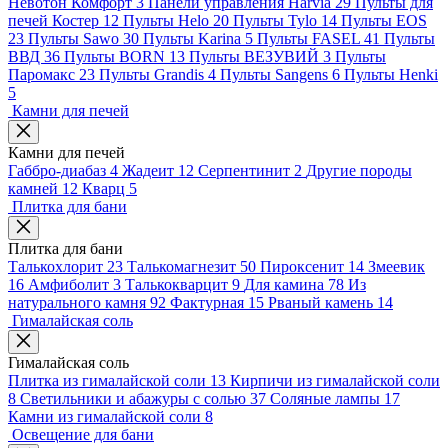
Невотон Комфорт
3
Панели управления Harvia
29
Пульты для
печей Костер
12
Пульты Helo
20
Пульты Tylo
14
Пульты EOS
23
Пульты Sawo
30
Пульты Karina
5
Пульты FASEL
41
Пульты
ВВД
36
Пульты BORN
13
Пульты ВЕЗУВИЙ
3
Пульты
Паромакс
23
Пульты Grandis
4
Пульты Sangens
6
Пульты Henki
5
Камни для печей
Камни для печей
Габбро-диабаз
4
Жадеит
12
Серпентинит
2
Другие породы
камней
12
Кварц
5
Плитка для бани
Плитка для бани
Талькохлорит
23
Талькомагнезит
50
Пироксенит
14
Змеевик
16
Амфиболит
3
Талькокварцит
9
Для камина
78
Из
натурального камня
92
Фактурная
15
Рваный камень
14
Гималайская соль
Гималайская соль
Плитка из гималайской соли
13
Кирпичи из гималайской соли
8
Светильники и абажуры с солью
37
Соляные лампы
17
Камни из гималайской соли
8
Освещение для бани