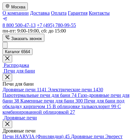
Москва
О компании
Доставка
Оплата
Гарантия
Контакты
8 800 500-47-13
+7 (495) 780-99-55
пн-пт: 9:00-19:00, сб: до 15:00
Заказать звонок
Каталог 6564
Распродажа
Печи для бани
Печи для бани
Дровяные печи
1141
Электрические печи
1430
Паротермальные печи для бани
74
Газо-дровяные печи для
бани
38
Каменные печи для бани
300
Печи для бани под
обкладку кирпичом
15
В облицовке талькохлорит
99
С
комбинированной облицовкой
27
Дровяные печи
Дровяные печи
Печи HARVIA (Финляндия)
45
Дровяные печи Эверест