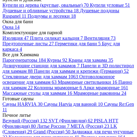
Купели из дерева (круглые, овальные)
70
Купели угловые
51
Душевые и обливные устройства
18
Душевые поддоны
Ruspanel
11
Подиумы и лесенки
18
Окна для бани
Окна
14
Комплектующие для парной
Изоляция
47
Плита силикат кальция
7
Вентиляция
73
Предтопочные листы
27
Герметики для бани
5
Брус для
каркаса
4
Все для Хаммама
Парогенераторы
184
Курны
92
Краны для хамама
35
Дозирующие станции для хамамов
7
Панели и 3D полистирол
для хаммам
88
Панели для хаммам и крепежи (Германия)
52
Стеклянные двери для хаммам
1063
Оптоволоконное
освещение для хаммам
63
Мраморные светильники
16
Панно
для хаммам
22
Колонны мраморные
6
Арки мраморные
161
Массажные столы для хаммам
16
Мраморные раковины
24
Готовые сауны
Сауны HARVIA
30
Сауны Harvia для ванной
10
Сауны Re:Gen
11
Печное литье
Везувий (Россия)
132
SVT (Финляндия)
62
PISLA HTT
(Финляндия)
80
Литье России
7
МЕТА (Россия)
23
LK
(Словения)
29
Grand (Россия)
50
Задвижки для печи чугунные