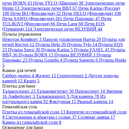
печи BORN
43
Печи TYLO (Швеция)
38
Электрические печи
Henki
13
Электрические печи ВВД
67
Печи Karina (Россия)
190
Печи IKI (Финляндия)
32
Печи HELO (Финляндия)
108
Печи SAWO (Финляндия)
261
Печи Паромакс
47
Печи
TULIKIVI (Финляндия)
66
Печи Lang
68
Печи EOS
(Германия)
124
Электрические печи ВЕЗУВИЙ
44
Пульты управления
Невотон Комфорт
3
Панели управления Harvia
29
Пульты для
печей Костер
12
Пульты Helo
20
Пульты Tylo
14
Пульты EOS
23
Пульты Sawo
30
Пульты Karina
5
Пульты FASEL
41
Пульты
ВВД
36
Пульты BORN
13
Пульты ВЕЗУВИЙ
3
Пульты
Паромакс
23
Пульты Grandis
4
Пульты Sangens
6
Пульты Henki
5
Камни для печей
Габбро-диабаз
4
Жадеит
12
Серпентинит
2
Другие породы
камней
12
Кварц
5
Плитка для бани
Талькохлорит
23
Талькомагнезит
50
Пироксенит
14
Змеевик
16
Амфиболит
3
Талькокварцит
9
Для камина
78
Из
натурального камня
92
Фактурная
15
Рваный камень
14
Гималайская соль
Плитка из гималайской соли
13
Кирпичи из гималайской соли
8
Светильники и абажуры с солью
37
Соляные лампы
17
Камни из гималайской соли
8
Освещение для бани