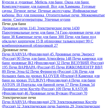
Купели и душевые
Мебель для бани
Окна для бани
Комплектующие для парной
Все для Хаммама
Готовые
сауны
Печное литье
Печные аксессуары
Инфракрасные
кабины
Все для пикника
Отопительные печи
Межкомнатые
двери
Снегогенераторы
Уличные кухни
Печи для бани
Дровяные печи
1141
Электрические печи
1430
Паротермальные печи для бани
74
Газо-дровяные печи для
бани
38
Каменные печи для бани
300
Печи для бани под
обкладку кирпичом
15
В облицовке талькохлорит
99
С
комбинированной облицовкой
27
Дровяные печи
Печи HARVIA (Финляндия)
45
Дровяные печи Эверест
(Россия)
90
Печи для бани Атмосфера
148
Печи каменки для
бани дровяные IKI (Финляндия)
32
Печи ВЕЗУВИЙ (Россия)
195
Печи ВАРВАРА (Россия)
85
Печи ИЖКОМЦЕНТР ВВД
89
Печи Этна
62
Печи Ферингер (Россия)
136
Печи для
больших бань на дровах KLOVER (Италия)
8
Каменки для
бани на дровах TULIKIVI (Финляндия)
4
Печи для бани
ASTON
18
Порталы для банной печи
17
Печи Ермак
54
Дровяные печи Костёр (Россия)
109
Печи KASTOR
(Финляндия)
46
Дровяные печи Вулкан (Россия)
70
Электрические печи
Печи HARVIA (Финляндия)
278
Электрокаменки Костёр
(Россия)
32
Электрические печи Sangens
29
Электрические