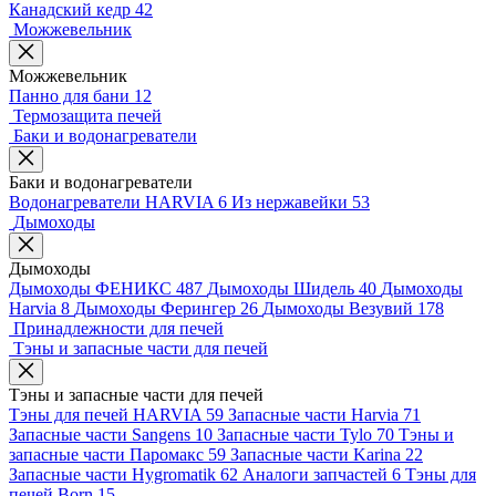
Канадский кедр
42
Можжевельник
Можжевельник
Панно для бани
12
Термозащита печей
Баки и водонагреватели
Баки и водонагреватели
Водонагреватели HARVIA
6
Из нержавейки
53
Дымоходы
Дымоходы
Дымоходы ФЕНИКС
487
Дымоходы Шидель
40
Дымоходы
Harvia
8
Дымоходы Ферингер
26
Дымоходы Везувий
178
Принадлежности для печей
Тэны и запасные части для печей
Тэны и запасные части для печей
Тэны для печей HARVIA
59
Запасные части Harvia
71
Запасные части Sangens
10
Запасные части Tylo
70
Тэны и
запасные части Паромакс
59
Запасные части Karina
22
Запасные части Hygromatik
62
Аналоги запчастей
6
Тэны для
печей Born
15