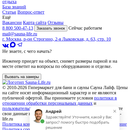
отдыха
База знаний
Статьи
Вопрос-ответ
Ещё
Вакансии
Карта сайта
Отзывы
8 800 500-47-13
Сейчас работаем
Заказать звонок
mail@sauna-life.ru
г. Москва
,
р-он Строгино, 2-я Лыковская, д. 63, стр. 10
Не знаете, с чего начать?
Инженер приедет на объект, снимет размеры парной и на
месте ответит на вопросы по оборудованию и отделке.
Вызвать на замеры
© 2010-2026
Гипермаркет для бани и сауны Сауна Лайф
.
Цены
на сайте носят информационный характер и не являются
публичной офертой. Вы принимаете условия
политики в
отношении обработки персональных данных
и
пользовательского соглашения
каждый раз, когда оставляете
×
Андрей
свои данные в любой форме обратной связи на сайте sauna-
Здравствуйте! Уточните, какой у Вас
life.ru
запрос? помогу быстро подобрать
Политика конфиденциальности
Пользовательское соглашение
решение
Политика cookie