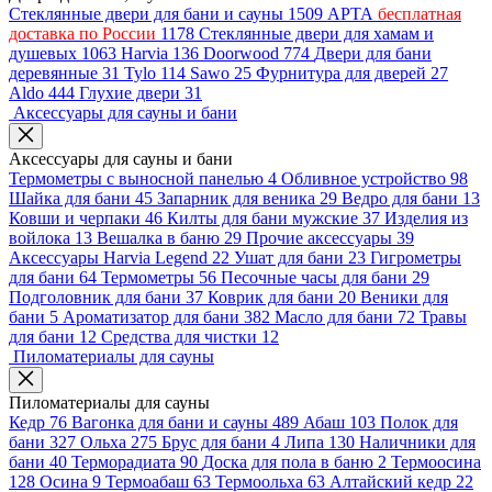
Стеклянные двери для бани и сауны
1509
АРТА
бесплатная
доставка по России
1178
Стеклянные двери для хамам и
душевых
1063
Harvia
136
Doorwood
774
Двери для бани
деревянные
31
Tylo
114
Sawo
25
Фурнитура для дверей
27
Aldo
444
Глухие двери
31
Аксессуары для сауны и бани
Аксессуары для сауны и бани
Термометры с выносной панелью
4
Обливное устройство
98
Шайка для бани
45
Запарник для веника
29
Ведро для бани
13
Ковши и черпаки
46
Килты для бани мужские
37
Изделия из
войлока
13
Вешалка в баню
29
Прочие аксессуары
39
Аксессуары Harvia Legend
22
Ушат для бани
23
Гигрометры
для бани
64
Термометры
56
Песочные часы для бани
29
Подголовник для бани
37
Коврик для бани
20
Веники для
бани
5
Ароматизатор для бани
382
Масло для бани
72
Травы
для бани
12
Средства для чистки
12
Пиломатериалы для сауны
Пиломатериалы для сауны
Кедр
76
Вагонка для бани и сауны
489
Абаш
103
Полок для
бани
327
Ольха
275
Брус для бани
4
Липа
130
Наличники для
бани
40
Терморадиата
90
Доска для пола в баню
2
Термоосина
128
Осина
9
Термоабаш
63
Термоольха
63
Алтайский кедр
22