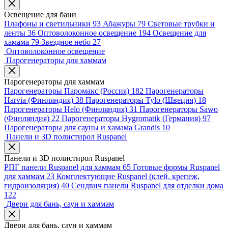
Освещение для бани
Плафоны и светильники
93
Абажуры
79
Световые трубки и
ленты
36
Оптоволоконное освещение
194
Освещение для
хамама
79
Звездное небо
27
Оптоволоконное освещение
Парогенераторы для хаммам
Парогенераторы для хаммам
Парогенераторы Паромакс (Россия)
182
Парогенераторы
Harvia (Финляндия)
38
Парогенераторы Tylo (Швеция)
18
Парогенераторы Helo (Финляндия)
31
Парогенераторы Sawo
(Финляндия)
22
Парогенераторы Hygromatik (Германия)
97
Парогенераторы для сауны и хамама Grandis
10
Панели и 3D полистирол Ruspanel
Панели и 3D полистирол Ruspanel
РПГ панели Ruspanel для хаммам
65
Готовые формы Ruspanel
для хаммам
23
Комплектующие Ruspanel (клей, крепеж,
гидроизоляция)
40
Сендвич панели Ruspanel для отделки дома
122
Двери для бань, саун и хаммам
Двери для бань, саун и хаммам