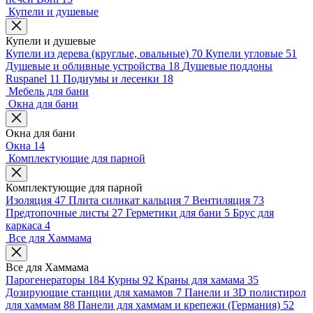
Купели и душевые
Купели и душевые
Купели из дерева (круглые, овальные)
70
Купели угловые
51
Душевые и обливные устройства
18
Душевые поддоны
Ruspanel
11
Подиумы и лесенки
18
Мебель для бани
Окна для бани
Окна для бани
Окна
14
Комплектующие для парной
Комплектующие для парной
Изоляция
47
Плита силикат кальция
7
Вентиляция
73
Предтопочные листы
27
Герметики для бани
5
Брус для
каркаса
4
Все для Хаммама
Все для Хаммама
Парогенераторы
184
Курны
92
Краны для хамама
35
Дозирующие станции для хамамов
7
Панели и 3D полистирол
для хаммам
88
Панели для хаммам и крепежи (Германия)
52