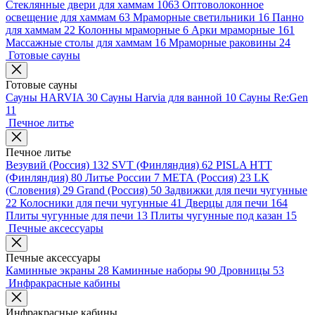
Стеклянные двери для хаммам
1063
Оптоволоконное
освещение для хаммам
63
Мраморные светильники
16
Панно
для хаммам
22
Колонны мраморные
6
Арки мраморные
161
Массажные столы для хаммам
16
Мраморные раковины
24
Готовые сауны
Готовые сауны
Сауны HARVIA
30
Сауны Harvia для ванной
10
Сауны Re:Gen
11
Печное литье
Печное литье
Везувий (Россия)
132
SVT (Финляндия)
62
PISLA HTT
(Финляндия)
80
Литье России
7
МЕТА (Россия)
23
LK
(Словения)
29
Grand (Россия)
50
Задвижки для печи чугунные
22
Колосники для печи чугунные
41
Дверцы для печи
164
Плиты чугунные для печи
13
Плиты чугунные под казан
15
Печные аксессуары
Печные аксессуары
Каминные экраны
28
Каминные наборы
90
Дровницы
53
Инфракрасные кабины
Инфракрасные кабины