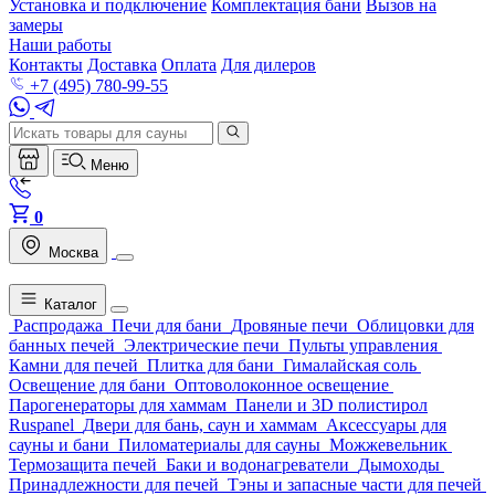
Установка и подключение
Комплектация бани
Вызов на
замеры
Наши работы
Контакты
Доставка
Оплата
Для дилеров
+7 (495) 780-99-55
Меню
0
Москва
Каталог
Распродажа
Печи для бани
Дровяные печи
Облицовки для
банных печей
Электрические печи
Пульты управления
Камни для печей
Плитка для бани
Гималайская соль
Освещение для бани
Оптоволоконное освещение
Парогенераторы для хаммам
Панели и 3D полистирол
Ruspanel
Двери для бань, саун и хаммам
Аксессуары для
сауны и бани
Пиломатериалы для сауны
Можжевельник
Термозащита печей
Баки и водонагреватели
Дымоходы
Принадлежности для печей
Тэны и запасные части для печей