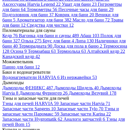
Аксессуары Harvia Legend
22
Ушат для бани
23
Гигрометры
для бани
64
Термометры
56
Песочные часы для бани
29
Подголовник для бани
37
Коврик для бани
20
Веники для
бани
5
Ароматизатор для бани
382
Масло для бани
72
Травы
для бани
12
Средства для чистки
12
Пиломатериалы для сауны
Кедр
76
Вагонка для бани и сауны
489
Абаш
103
Полок для
бани
327
Ольха
275
Брус для бани
4
Липа
130
Наличники для
бани
40
Терморадиата
90
Доска для пола в баню
2
Термоосина
128
Осина
9
Термоабаш
63
Термоольха
63
Алтайский кедр
22
Канадский кедр
42
Можжевельник
Панно для бани
12
Баки и водонагреватели
Водонагреватели HARVIA
6
Из нержавейки
53
Дымоходы
Дымоходы ФЕНИКС
487
Дымоходы Шидель
40
Дымоходы
Harvia
8
Дымоходы Ферингер
26
Дымоходы Везувий
178
Тэны и запасные части для печей
Тэны для печей HARVIA
59
Запасные части Harvia
71
Запасные части Sangens
10
Запасные части Tylo
70
Тэны и
запасные части Паромакс
59
Запасные части Karina
22
Запасные части Hygromatik
62
Аналоги запчастей
6
Тэны для
печей Born
15
Купели и душевые