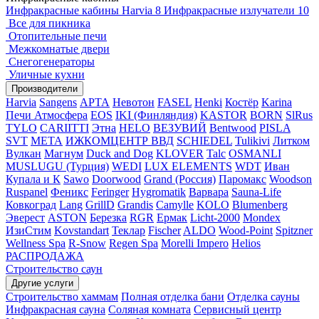
Инфракрасные кабины Harvia
8
Инфракрасные излучатели
10
Все для пикника
Отопительные печи
Межкомнатые двери
Снегогенераторы
Уличные кухни
Производители
Harvia
Sangens
АРТА
Невотон
FASEL
Henki
Костёр
Karina
Печи Атмосфера
EOS
IKI (Финляндия)
KASTOR
BORN
SlRus
TYLO
CARIITTI
Этна
HELO
ВЕЗУВИЙ
Bentwood
PISLA
SVT
МЕТА
ИЖКОМЦЕНТР ВВД
SCHIEDEL
Tulikivi
Литком
Вулкан
Магнум
Duck and Dog
KLOVER
Talc
OSMANLI
MUSLUGU (Турция)
WEDI
LUX ELEMENTS
WDT
Иван
Купала и К
Sawo
Doorwood
Grand (Россия)
Паромакс
Woodson
Ruspanel
Феникс
Feringer
Hygromatik
Варвара
Sauna-Life
Ковкоград
Lang
GrillD
Grandis
Camylle
KOLO
Blumenberg
Эверест
ASTON
Березка
RGR
Ермак
Licht-2000
Mondex
ИзиСтим
Kovstandart
Теклар
Fischer
ALDO
Wood-Point
Spitzner
Wellness Spa
R-Snow
Regen Spa
Morelli Impero
Helios
РАСПРОДАЖА
Строительство саун
Другие услуги
Строительство хаммам
Полная отделка бани
Отделка сауны
Инфракрасная сауна
Соляная комната
Сервисный центр