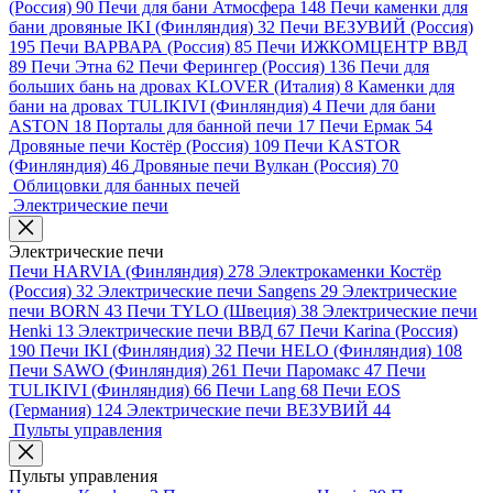
(Россия)
90
Печи для бани Атмосфера
148
Печи каменки для
бани дровяные IKI (Финляндия)
32
Печи ВЕЗУВИЙ (Россия)
195
Печи ВАРВАРА (Россия)
85
Печи ИЖКОМЦЕНТР ВВД
89
Печи Этна
62
Печи Ферингер (Россия)
136
Печи для
больших бань на дровах KLOVER (Италия)
8
Каменки для
бани на дровах TULIKIVI (Финляндия)
4
Печи для бани
ASTON
18
Порталы для банной печи
17
Печи Ермак
54
Дровяные печи Костёр (Россия)
109
Печи KASTOR
(Финляндия)
46
Дровяные печи Вулкан (Россия)
70
Облицовки для банных печей
Электрические печи
Электрические печи
Печи HARVIA (Финляндия)
278
Электрокаменки Костёр
(Россия)
32
Электрические печи Sangens
29
Электрические
печи BORN
43
Печи TYLO (Швеция)
38
Электрические печи
Henki
13
Электрические печи ВВД
67
Печи Karina (Россия)
190
Печи IKI (Финляндия)
32
Печи HELO (Финляндия)
108
Печи SAWO (Финляндия)
261
Печи Паромакс
47
Печи
TULIKIVI (Финляндия)
66
Печи Lang
68
Печи EOS
(Германия)
124
Электрические печи ВЕЗУВИЙ
44
Пульты управления
Пульты управления