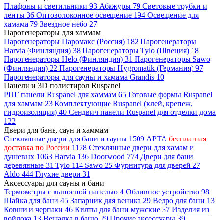
Плафоны и светильники
93
Абажуры
79
Световые трубки и
ленты
36
Оптоволоконное освещение
194
Освещение для
хамама
79
Звездное небо
27
Парогенераторы для хаммам
Парогенераторы Паромакс (Россия)
182
Парогенераторы
Harvia (Финляндия)
38
Парогенераторы Tylo (Швеция)
18
Парогенераторы Helo (Финляндия)
31
Парогенераторы Sawo
(Финляндия)
22
Парогенераторы Hygromatik (Германия)
97
Парогенераторы для сауны и хамама Grandis
10
Панели и 3D полистирол Ruspanel
РПГ панели Ruspanel для хаммам
65
Готовые формы Ruspanel
для хаммам
23
Комплектующие Ruspanel (клей, крепеж,
гидроизоляция)
40
Сендвич панели Ruspanel для отделки дома
122
Двери для бань, саун и хаммам
Стеклянные двери для бани и сауны
1509
АРТА
бесплатная
доставка по России
1178
Стеклянные двери для хамам и
душевых
1063
Harvia
136
Doorwood
774
Двери для бани
деревянные
31
Tylo
114
Sawo
25
Фурнитура для дверей
27
Aldo
444
Глухие двери
31
Аксессуары для сауны и бани
Термометры с выносной панелью
4
Обливное устройство
98
Шайка для бани
45
Запарник для веника
29
Ведро для бани
13
Ковши и черпаки
46
Килты для бани мужские
37
Изделия из
войлока
13
Вешалка в баню
29
Прочие аксессуары
39