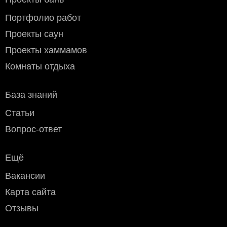
Мы предлагаем следующие транспортные компании:
СДЭК, ПЭК, Деловые линии, ЖелДорЭкспедиция, Байкал
Портфолио работ
Сервис и другие компании которые вам удобны.
Стоимость доставки
до транспортной компании в
Проекты саун
пределах МКАД:
Проекты хаммамов
- мелкогабаритного груза (до 50х40х70 см) - 800 рублей
- крупногабаритного - 1200 рублей
Комнаты отдыха
Условия оплаты
База знаний
Наличный расчёт
: возможен при доставке курьером или
самовывозе (Москва и область).
Статьи
Безналичный расчёт
:
Дебетовой или кредитной пластиковой картой
при
Вопрос-ответ
самовывозе с нашего склада в Москве, а также при
доставке водителем по Москве и области
Ещё
(необходимо уточнить перед доставкой)
Переводом по счёту: для физлиц — через любой
Вакансии
банк; для юрлиц и ИП — без НДС, по
предварительной заявке.
Карта сайта
Через приложение Сбербанк онлайн
Отзывы
Переводом на карту Сбербанка
По счету в отделении любого банка