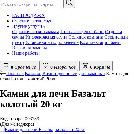
РАСПРОДАЖА
Строительство саун
Другие услуги
Строительство хаммам
Полная отделка бани
Отделка
сауны
Инфракрасная сауна
Соляная комната
Сервисный
центр
Установка и подключение
Комплектация бани
Вызов на замеры
Наши работы
0
Сравнение
0
Избранное
0
Корзина
Главная
Каталог
Камни для печей
Для каменки
Камни для
печи Базальт колотый 20 кг
Камни для печи Базальт
колотый 20 кг
Код товара: 003789
(Для менеджера)