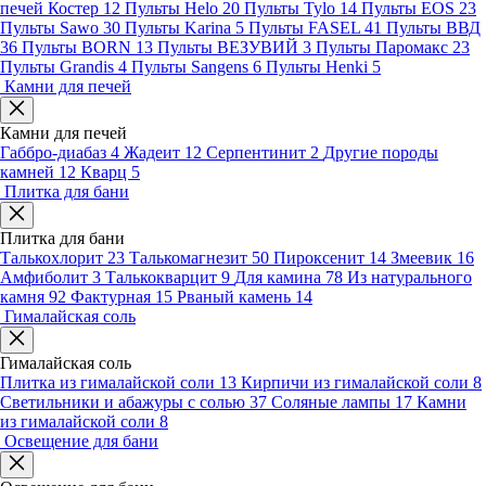
печей Костер
12
Пульты Helo
20
Пульты Tylo
14
Пульты EOS
23
Пульты Sawo
30
Пульты Karina
5
Пульты FASEL
41
Пульты ВВД
36
Пульты BORN
13
Пульты ВЕЗУВИЙ
3
Пульты Паромакс
23
Пульты Grandis
4
Пульты Sangens
6
Пульты Henki
5
Камни для печей
Камни для печей
Габбро-диабаз
4
Жадеит
12
Серпентинит
2
Другие породы
камней
12
Кварц
5
Плитка для бани
Плитка для бани
Талькохлорит
23
Талькомагнезит
50
Пироксенит
14
Змеевик
16
Амфиболит
3
Талькокварцит
9
Для камина
78
Из натурального
камня
92
Фактурная
15
Рваный камень
14
Гималайская соль
Гималайская соль
Плитка из гималайской соли
13
Кирпичи из гималайской соли
8
Светильники и абажуры с солью
37
Соляные лампы
17
Камни
из гималайской соли
8
Освещение для бани