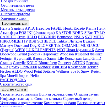
Все для пикника
Отопительные печи
Межкомнатые двери
Снегогенераторы
Уличные кухни
Производители
Harvia
Sangens
АРТА
Невотон
FASEL
Henki
Костёр
Karina
Печи
Атмосфера
EOS
IKI (Финляндия)
KASTOR
BORN
SlRus
TYLO
CARIITTI
Этна
HELO
ВЕЗУВИЙ
Bentwood
PISLA
SVT
МЕТА
ИЖКОМЦЕНТР ВВД
SCHIEDEL
Tulikivi
Литком
Вулкан
Магнум
Duck and Dog
KLOVER
Talc
OSMANLI MUSLUGU
(Турция)
WEDI
LUX ELEMENTS
WDT
Иван Купала и К
Sawo
Doorwood
Grand (Россия)
Паромакс
Woodson
Ruspanel
Феникс
Feringer
Hygromatik
Варвара
Sauna-Life
Ковкоград
Lang
GrillD
Grandis
Camylle
KOLO
Blumenberg
Эверест
ASTON
Березка
RGR
Ермак
Licht-2000
Mondex
ИзиСтим
Kovstandart
Теклар
Fischer
ALDO
Wood-Point
Spitzner
Wellness Spa
R-Snow
Regen
Spa
Morelli Impero
Helios
РАСПРОДАЖА
Строительство саун
Другие услуги
Строительство хаммам
Полная отделка бани
Отделка сауны
Инфракрасная сауна
Соляная комната
Сервисный центр
Установка и подключение
Комплектация бани
Вызов на замеры