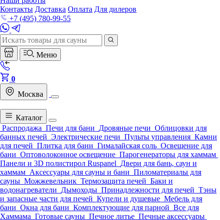
Наши работы
Контакты
Доставка
Оплата
Для дилеров
+7 (495) 780-99-55
Меню
0
Москва
Каталог
Распродажа
Печи для бани
Дровяные печи
Облицовки для
банных печей
Электрические печи
Пульты управления
Камни
для печей
Плитка для бани
Гималайская соль
Освещение для
бани
Оптоволоконное освещение
Парогенераторы для хаммам
Панели и 3D полистирол Ruspanel
Двери для бань, саун и
хаммам
Аксессуары для сауны и бани
Пиломатериалы для
сауны
Можжевельник
Термозащита печей
Баки и
водонагреватели
Дымоходы
Принадлежности для печей
Тэны
и запасные части для печей
Купели и душевые
Мебель для
бани
Окна для бани
Комплектующие для парной
Все для
Хаммама
Готовые сауны
Печное литье
Печные аксессуары