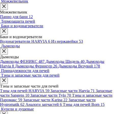
Можжевельник
Можжевельник
Панно для бани
12
Термозащита печей
Баки и водонагреватели
Баки и водонагреватели
Водонагреватели HARVIA
6
Из нержавейки
53
Дымоходы
Дымоходы
Дымоходы ФЕНИКС
487
Дымоходы Шидель
40
Дымоходы
Harvia
8
Дымоходы Ферингер
26
Дымоходы Везувий
178
Принадлежности для печей
Тэны и запасные части для печей
Тэны и запасные части для печей
Тэны для печей HARVIA
59
Запасные части Harvia
71
Запасные
части Sangens
10
Запасные части Tylo
70
Тэны и запасные части
Паромакс
59
Запасные части Karina
22
Запасные части
Hygromatik
62
Аналоги запчастей
6
Тэны для печей Born
15
Купели и душевые