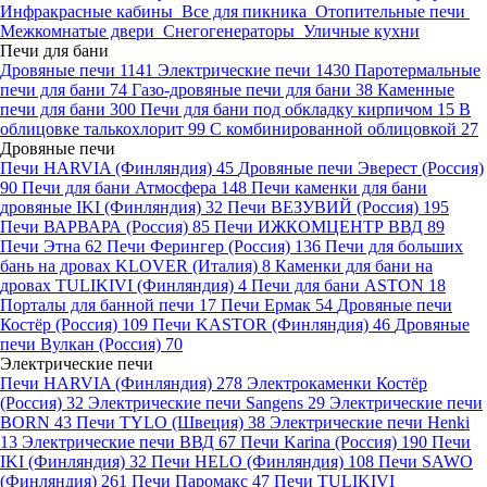
Инфракрасные кабины
Все для пикника
Отопительные печи
Межкомнатые двери
Снегогенераторы
Уличные кухни
Печи для бани
Дровяные печи
1141
Электрические печи
1430
Паротермальные
печи для бани
74
Газо-дровяные печи для бани
38
Каменные
печи для бани
300
Печи для бани под обкладку кирпичом
15
В
облицовке талькохлорит
99
С комбинированной облицовкой
27
Дровяные печи
Печи HARVIA (Финляндия)
45
Дровяные печи Эверест (Россия)
90
Печи для бани Атмосфера
148
Печи каменки для бани
дровяные IKI (Финляндия)
32
Печи ВЕЗУВИЙ (Россия)
195
Печи ВАРВАРА (Россия)
85
Печи ИЖКОМЦЕНТР ВВД
89
Печи Этна
62
Печи Ферингер (Россия)
136
Печи для больших
бань на дровах KLOVER (Италия)
8
Каменки для бани на
дровах TULIKIVI (Финляндия)
4
Печи для бани ASTON
18
Порталы для банной печи
17
Печи Ермак
54
Дровяные печи
Костёр (Россия)
109
Печи KASTOR (Финляндия)
46
Дровяные
печи Вулкан (Россия)
70
Электрические печи
Печи HARVIA (Финляндия)
278
Электрокаменки Костёр
(Россия)
32
Электрические печи Sangens
29
Электрические печи
BORN
43
Печи TYLO (Швеция)
38
Электрические печи Henki
13
Электрические печи ВВД
67
Печи Karina (Россия)
190
Печи
IKI (Финляндия)
32
Печи HELO (Финляндия)
108
Печи SAWO
(Финляндия)
261
Печи Паромакс
47
Печи TULIKIVI