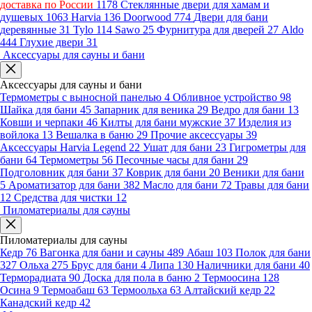
доставка по России
1178
Стеклянные двери для хамам и
душевых
1063
Harvia
136
Doorwood
774
Двери для бани
деревянные
31
Tylo
114
Sawo
25
Фурнитура для дверей
27
Aldo
444
Глухие двери
31
Аксессуары для сауны и бани
Аксессуары для сауны и бани
Термометры с выносной панелью
4
Обливное устройство
98
Шайка для бани
45
Запарник для веника
29
Ведро для бани
13
Ковши и черпаки
46
Килты для бани мужские
37
Изделия из
войлока
13
Вешалка в баню
29
Прочие аксессуары
39
Аксессуары Harvia Legend
22
Ушат для бани
23
Гигрометры для
бани
64
Термометры
56
Песочные часы для бани
29
Подголовник для бани
37
Коврик для бани
20
Веники для бани
5
Ароматизатор для бани
382
Масло для бани
72
Травы для бани
12
Средства для чистки
12
Пиломатериалы для сауны
Пиломатериалы для сауны
Кедр
76
Вагонка для бани и сауны
489
Абаш
103
Полок для бани
327
Ольха
275
Брус для бани
4
Липа
130
Наличники для бани
40
Терморадиата
90
Доска для пола в баню
2
Термоосина
128
Осина
9
Термоабаш
63
Термоольха
63
Алтайский кедр
22
Канадский кедр
42