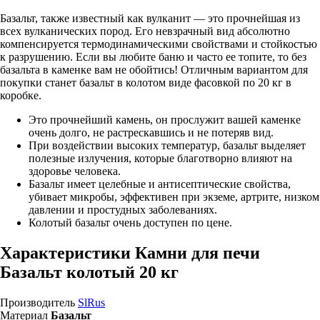
Базальт, также известный как вулканит — это прочнейшая из
всех вулканических пород. Его невзрачный вид абсолютно
компенсируется термодинамическими свойствами и стойкостью
к разрушению. Если вы любите баню и часто ее топите, то без
базальта в каменке вам не обойтись! Отличным вариантом для
покупки станет базальт в колотом виде фасовкой по 20 кг в
коробке.
Это прочнейший камень, он прослужит вашей каменке
очень долго, не растрескавшись и не потеряв вид.
При воздействии высоких температур, базальт выделяет
полезные излучения, которые благотворно влияют на
здоровье человека.
Базальт имеет целебные и антисептические свойства,
убивает микробы, эффективен при экземе, артрите, низком
давлении и простудных заболеваниях.
Колотый базальт очень доступен по цене.
Характеристики Камни для печи
Базальт колотый 20 кг
Производитель
SlRus
Материал
Базальт