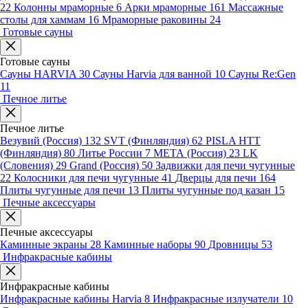
22
Колонны мраморные
6
Арки мраморные
161
Массажные
столы для хаммам
16
Мраморные раковины
24
Готовые сауны
Готовые сауны
Сауны HARVIA
30
Сауны Harvia для ванной
10
Сауны Re:Gen
11
Печное литье
Печное литье
Везувий (Россия)
132
SVT (Финляндия)
62
PISLA HTT
(Финляндия)
80
Литье России
7
МЕТА (Россия)
23
LK
(Словения)
29
Grand (Россия)
50
Задвижки для печи чугунные
22
Колосники для печи чугунные
41
Дверцы для печи
164
Плиты чугунные для печи
13
Плиты чугунные под казан
15
Печные аксессуары
Печные аксессуары
Каминные экраны
28
Каминные наборы
90
Дровницы
53
Инфракрасные кабины
Инфракрасные кабины
Инфракрасные кабины Harvia
8
Инфракрасные излучатели
10