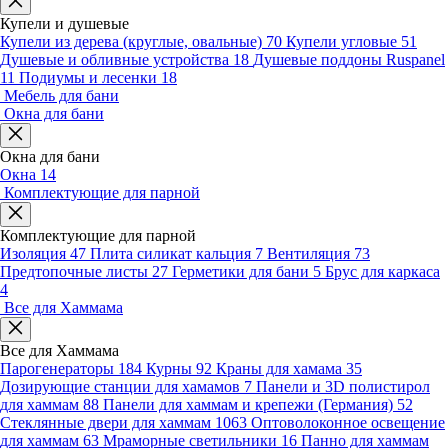
Купели и душевые
Купели из дерева (круглые, овальные)
70
Купели угловые
51
Душевые и обливные устройства
18
Душевые поддоны Ruspanel
11
Подиумы и лесенки
18
Мебель для бани
Окна для бани
Окна для бани
Окна
14
Комплектующие для парной
Комплектующие для парной
Изоляция
47
Плита силикат кальция
7
Вентиляция
73
Предтопочные листы
27
Герметики для бани
5
Брус для каркаса
4
Все для Хаммама
Все для Хаммама
Парогенераторы
184
Курны
92
Краны для хамама
35
Дозирующие станции для хамамов
7
Панели и 3D полистирол
для хаммам
88
Панели для хаммам и крепежи (Германия)
52
Стеклянные двери для хаммам
1063
Оптоволоконное освещение
для хаммам
63
Мраморные светильники
16
Панно для хаммам