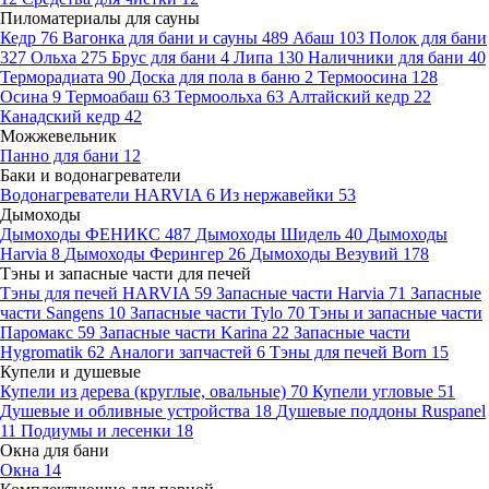
Пиломатериалы для сауны
Кедр
76
Вагонка для бани и сауны
489
Абаш
103
Полок для бани
327
Ольха
275
Брус для бани
4
Липа
130
Наличники для бани
40
Терморадиата
90
Доска для пола в баню
2
Термоосина
128
Осина
9
Термоабаш
63
Термоольха
63
Алтайский кедр
22
Канадский кедр
42
Можжевельник
Панно для бани
12
Баки и водонагреватели
Водонагреватели HARVIA
6
Из нержавейки
53
Дымоходы
Дымоходы ФЕНИКС
487
Дымоходы Шидель
40
Дымоходы
Harvia
8
Дымоходы Ферингер
26
Дымоходы Везувий
178
Тэны и запасные части для печей
Тэны для печей HARVIA
59
Запасные части Harvia
71
Запасные
части Sangens
10
Запасные части Tylo
70
Тэны и запасные части
Паромакс
59
Запасные части Karina
22
Запасные части
Hygromatik
62
Аналоги запчастей
6
Тэны для печей Born
15
Купели и душевые
Купели из дерева (круглые, овальные)
70
Купели угловые
51
Душевые и обливные устройства
18
Душевые поддоны Ruspanel
11
Подиумы и лесенки
18
Окна для бани
Окна
14