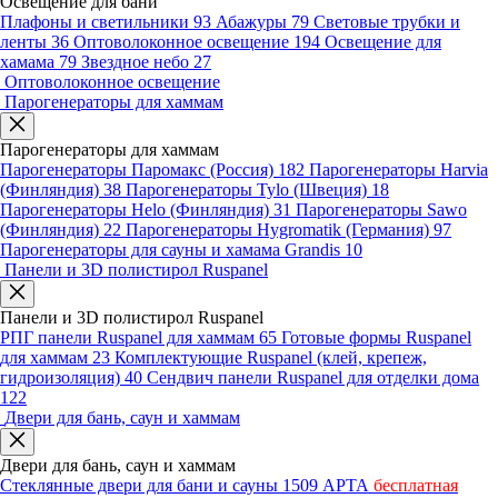
Освещение для бани
Плафоны и светильники
93
Абажуры
79
Световые трубки и
ленты
36
Оптоволоконное освещение
194
Освещение для
хамама
79
Звездное небо
27
Оптоволоконное освещение
Парогенераторы для хаммам
Парогенераторы для хаммам
Парогенераторы Паромакс (Россия)
182
Парогенераторы Harvia
(Финляндия)
38
Парогенераторы Tylo (Швеция)
18
Парогенераторы Helo (Финляндия)
31
Парогенераторы Sawo
(Финляндия)
22
Парогенераторы Hygromatik (Германия)
97
Парогенераторы для сауны и хамама Grandis
10
Панели и 3D полистирол Ruspanel
Панели и 3D полистирол Ruspanel
РПГ панели Ruspanel для хаммам
65
Готовые формы Ruspanel
для хаммам
23
Комплектующие Ruspanel (клей, крепеж,
гидроизоляция)
40
Сендвич панели Ruspanel для отделки дома
122
Двери для бань, саун и хаммам
Двери для бань, саун и хаммам
Стеклянные двери для бани и сауны
1509
АРТА
бесплатная