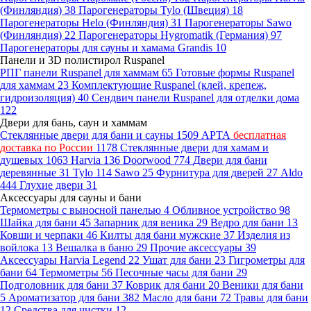
(Финляндия)
38
Парогенераторы Tylo (Швеция)
18
Парогенераторы Helo (Финляндия)
31
Парогенераторы Sawo
(Финляндия)
22
Парогенераторы Hygromatik (Германия)
97
Парогенераторы для сауны и хамама Grandis
10
Панели и 3D полистирол Ruspanel
РПГ панели Ruspanel для хаммам
65
Готовые формы Ruspanel
для хаммам
23
Комплектующие Ruspanel (клей, крепеж,
гидроизоляция)
40
Сендвич панели Ruspanel для отделки дома
122
Двери для бань, саун и хаммам
Стеклянные двери для бани и сауны
1509
АРТА
бесплатная
доставка по России
1178
Стеклянные двери для хамам и
душевых
1063
Harvia
136
Doorwood
774
Двери для бани
деревянные
31
Tylo
114
Sawo
25
Фурнитура для дверей
27
Aldo
444
Глухие двери
31
Аксессуары для сауны и бани
Термометры с выносной панелью
4
Обливное устройство
98
Шайка для бани
45
Запарник для веника
29
Ведро для бани
13
Ковши и черпаки
46
Килты для бани мужские
37
Изделия из
войлока
13
Вешалка в баню
29
Прочие аксессуары
39
Аксессуары Harvia Legend
22
Ушат для бани
23
Гигрометры для
бани
64
Термометры
56
Песочные часы для бани
29
Подголовник для бани
37
Коврик для бани
20
Веники для бани
5
Ароматизатор для бани
382
Масло для бани
72
Травы для бани
12
Средства для чистки
12