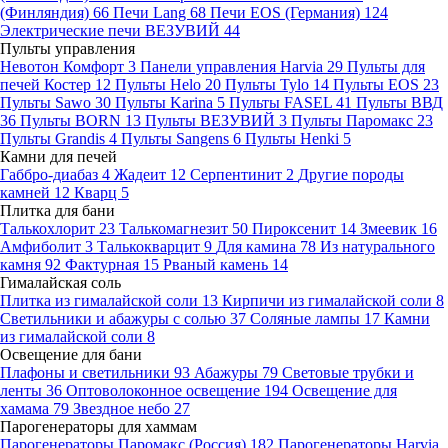
(Финляндия)
66
Печи Lang
68
Печи EOS (Германия)
124
Электрические печи ВЕЗУВИЙ
44
Пульты управления
Невотон Комфорт
3
Панели управления Harvia
29
Пульты для
печей Костер
12
Пульты Helo
20
Пульты Tylo
14
Пульты EOS
23
Пульты Sawo
30
Пульты Karina
5
Пульты FASEL
41
Пульты ВВД
36
Пульты BORN
13
Пульты ВЕЗУВИЙ
3
Пульты Паромакс
23
Пульты Grandis
4
Пульты Sangens
6
Пульты Henki
5
Камни для печей
Габбро-диабаз
4
Жадеит
12
Серпентинит
2
Другие породы
камней
12
Кварц
5
Плитка для бани
Талькохлорит
23
Талькомагнезит
50
Пироксенит
14
Змеевик
16
Амфиболит
3
Талькокварцит
9
Для камина
78
Из натурального
камня
92
Фактурная
15
Рваный камень
14
Гималайская соль
Плитка из гималайской соли
13
Кирпичи из гималайской соли
8
Светильники и абажуры с солью
37
Соляные лампы
17
Камни
из гималайской соли
8
Освещение для бани
Плафоны и светильники
93
Абажуры
79
Световые трубки и
ленты
36
Оптоволоконное освещение
194
Освещение для
хамама
79
Звездное небо
27
Парогенераторы для хаммам
Парогенераторы Паромакс (Россия)
182
Парогенераторы Harvia