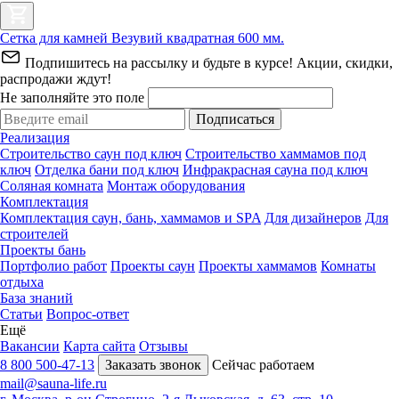
Сетка для камней Везувий квадратная 600 мм.
Подпишитесь на рассылку и будьте в курсе! Акции, скидки,
распродажи ждут!
Не заполняйте это поле
Подписаться
Реализация
Строительство саун под ключ
Строительство хаммамов под
ключ
Отделка бани под ключ
Инфракрасная сауна под ключ
Соляная комната
Монтаж оборудования
Комплектация
Комплектация саун, бань, хаммамов и SPA
Для дизайнеров
Для
строителей
Проекты бань
Портфолио работ
Проекты саун
Проекты хаммамов
Комнаты
отдыха
База знаний
Статьи
Вопрос-ответ
Ещё
Вакансии
Карта сайта
Отзывы
8 800 500-47-13
Заказать звонок
Сейчас работаем
mail@sauna-life.ru