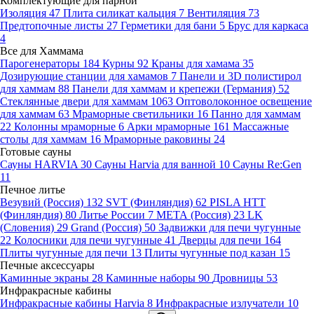
Комплектующие для парной
Изоляция
47
Плита силикат кальция
7
Вентиляция
73
Предтопочные листы
27
Герметики для бани
5
Брус для каркаса
4
Все для Хаммама
Парогенераторы
184
Курны
92
Краны для хамама
35
Дозирующие станции для хамамов
7
Панели и 3D полистирол
для хаммам
88
Панели для хаммам и крепежи (Германия)
52
Стеклянные двери для хаммам
1063
Оптоволоконное освещение
для хаммам
63
Мраморные светильники
16
Панно для хаммам
22
Колонны мраморные
6
Арки мраморные
161
Массажные
столы для хаммам
16
Мраморные раковины
24
Готовые сауны
Сауны HARVIA
30
Сауны Harvia для ванной
10
Сауны Re:Gen
11
Печное литье
Везувий (Россия)
132
SVT (Финляндия)
62
PISLA HTT
(Финляндия)
80
Литье России
7
МЕТА (Россия)
23
LK
(Словения)
29
Grand (Россия)
50
Задвижки для печи чугунные
22
Колосники для печи чугунные
41
Дверцы для печи
164
Плиты чугунные для печи
13
Плиты чугунные под казан
15
Печные аксессуары
Каминные экраны
28
Каминные наборы
90
Дровницы
53
Инфракрасные кабины
Инфракрасные кабины Harvia
8
Инфракрасные излучатели
10