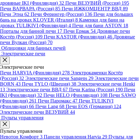
дровяные IKI (Финляндия)
32
Печи ВЕЗУВИЙ (Россия)
195
Печи ВАРВАРА (Россия)
85
Печи ИЖКОМЦЕНТР ВВД
89
Печи Этна
62
Печи Ферингер (Россия)
136
Печи для больших
бань на дровах KLOVER (Италия)
8
Каменки для бани на
дровах TULIKIVI (Финляндия)
4
Печи для бани ASTON
18
Порталы для банной печи
17
Печи Ермак
54
Дровяные печи
Костёр (Россия)
109
Печи KASTOR (Финляндия)
46
Дровяные
печи Вулкан (Россия)
70
Облицовки для банных печей
Электрические печи
Электрические печи
Печи HARVIA (Финляндия)
278
Электрокаменки Костёр
(Россия)
32
Электрические печи Sangens
29
Электрические печи
BORN
43
Печи TYLO (Швеция)
38
Электрические печи Henki
13
Электрические печи ВВД
67
Печи Karina (Россия)
190
Печи
IKI (Финляндия)
32
Печи HELO (Финляндия)
108
Печи SAWO
(Финляндия)
261
Печи Паромакс
47
Печи TULIKIVI
(Финляндия)
66
Печи Lang
68
Печи EOS (Германия)
124
Электрические печи ВЕЗУВИЙ
44
Пульты управления
Пульты управления
Невотон Комфорт
3
Панели управления Harvia
29
Пульты для