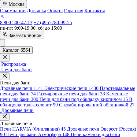
Москва
О компании
Доставка
Оплата
Гарантия
Контакты
8 800 500-47-13
+7 (495) 780-99-55
пн-пт: 9:00-19:00, сб: до 15:00
Заказать звонок
Каталог 6564
Распродажа
Печи для бани
Печи для бани
Дровяные печи
1141
Электрические печи
1430
Паротермальные
печи для бани
74
Газо-дровяные печи для бани
38
Каменные
печи для бани
300
Печи для бани под обкладку кирпичом
15
В
облицовке талькохлорит
99
С комбинированной облицовкой
27
Дровяные печи
Дровяные печи
Печи HARVIA (Финляндия)
45
Дровяные печи Эверест (Россия)
90
Печи для бани Атмосфера
148
Печи каменки для бани