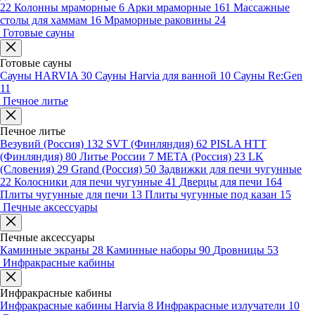
22
Колонны мраморные
6
Арки мраморные
161
Массажные
столы для хаммам
16
Мраморные раковины
24
Готовые сауны
Готовые сауны
Сауны HARVIA
30
Сауны Harvia для ванной
10
Сауны Re:Gen
11
Печное литье
Печное литье
Везувий (Россия)
132
SVT (Финляндия)
62
PISLA HTT
(Финляндия)
80
Литье России
7
МЕТА (Россия)
23
LK
(Словения)
29
Grand (Россия)
50
Задвижки для печи чугунные
22
Колосники для печи чугунные
41
Дверцы для печи
164
Плиты чугунные для печи
13
Плиты чугунные под казан
15
Печные аксессуары
Печные аксессуары
Каминные экраны
28
Каминные наборы
90
Дровницы
53
Инфракрасные кабины
Инфракрасные кабины
Инфракрасные кабины Harvia
8
Инфракрасные излучатели
10