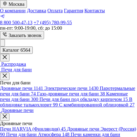
Москва
О компании
Доставка
Оплата
Гарантия
Контакты
8 800 500-47-13
+7 (495) 780-99-55
пн-пт: 9:00-19:00, сб: до 15:00
Заказать звонок
Каталог 6564
Распродажа
Печи для бани
Печи для бани
Дровяные печи
1141
Электрические печи
1430
Паротермальные
печи для бани
74
Газо-дровяные печи для бани
38
Каменные
печи для бани
300
Печи для бани под обкладку кирпичом
15
В
облицовке талькохлорит
99
С комбинированной облицовкой
27
Дровяные печи
Дровяные печи
Печи HARVIA (Финляндия)
45
Дровяные печи Эверест (Россия)
90
Печи для бани Атмосфера
148
Печи каменки для бани