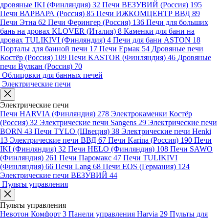
дровяные IKI (Финляндия)
32
Печи ВЕЗУВИЙ (Россия)
195
Печи ВАРВАРА (Россия)
85
Печи ИЖКОМЦЕНТР ВВД
89
Печи Этна
62
Печи Ферингер (Россия)
136
Печи для больших
бань на дровах KLOVER (Италия)
8
Каменки для бани на
дровах TULIKIVI (Финляндия)
4
Печи для бани ASTON
18
Порталы для банной печи
17
Печи Ермак
54
Дровяные печи
Костёр (Россия)
109
Печи KASTOR (Финляндия)
46
Дровяные
печи Вулкан (Россия)
70
Облицовки для банных печей
Электрические печи
Электрические печи
Печи HARVIA (Финляндия)
278
Электрокаменки Костёр
(Россия)
32
Электрические печи Sangens
29
Электрические печи
BORN
43
Печи TYLO (Швеция)
38
Электрические печи Henki
13
Электрические печи ВВД
67
Печи Karina (Россия)
190
Печи
IKI (Финляндия)
32
Печи HELO (Финляндия)
108
Печи SAWO
(Финляндия)
261
Печи Паромакс
47
Печи TULIKIVI
(Финляндия)
66
Печи Lang
68
Печи EOS (Германия)
124
Электрические печи ВЕЗУВИЙ
44
Пульты управления
Пульты управления
Невотон Комфорт
3
Панели управления Harvia
29
Пульты для