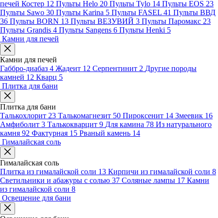
печей Костер
12
Пульты Helo
20
Пульты Tylo
14
Пульты EOS
23
Пульты Sawo
30
Пульты Karina
5
Пульты FASEL
41
Пульты ВВД
36
Пульты BORN
13
Пульты ВЕЗУВИЙ
3
Пульты Паромакс
23
Пульты Grandis
4
Пульты Sangens
6
Пульты Henki
5
Камни для печей
Камни для печей
Габбро-диабаз
4
Жадеит
12
Серпентинит
2
Другие породы
камней
12
Кварц
5
Плитка для бани
Плитка для бани
Талькохлорит
23
Талькомагнезит
50
Пироксенит
14
Змеевик
16
Амфиболит
3
Талькокварцит
9
Для камина
78
Из натурального
камня
92
Фактурная
15
Рваный камень
14
Гималайская соль
Гималайская соль
Плитка из гималайской соли
13
Кирпичи из гималайской соли
8
Светильники и абажуры с солью
37
Соляные лампы
17
Камни
из гималайской соли
8
Освещение для бани