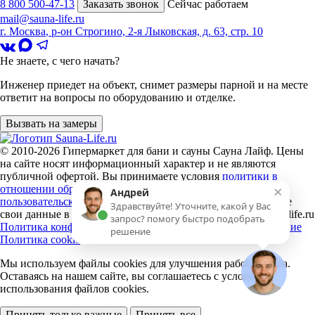
8 800 500-47-13
Заказать звонок
Сейчас работаем
mail@sauna-life.ru
г. Москва
,
р-он Строгино, 2-я Лыковская, д. 63, стр. 10
Не знаете, с чего начать?
Инженер приедет на объект, снимет размеры парной и на месте
ответит на вопросы по оборудованию и отделке.
Вызвать на замеры
© 2010-2026
Гипермаркет для бани и сауны Сауна Лайф
.
Цены
на сайте носят информационный характер и не являются
публичной офертой. Вы принимаете условия
политики в
×
отношении обработки персональных данных
и
Андрей
пользовательского соглашения
каждый раз, когда оставляете
Здравствуйте! Уточните, какой у Вас
свои данные в любой форме обратной связи на сайте sauna-life.ru
запрос? помогу быстро подобрать
Политика конфиденциальности
Пользовательское соглашение
решение
Политика cookie
Мы используем файлы cookies
для улучшения работы сайта.
Оставаясь на нашем сайте, вы соглашаетесь с условиями
использования файлов cookies.
Принять только важные
Принять все