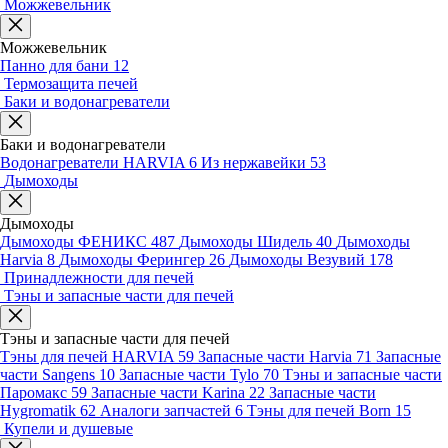
Можжевельник
Можжевельник
Панно для бани
12
Термозащита печей
Баки и водонагреватели
Баки и водонагреватели
Водонагреватели HARVIA
6
Из нержавейки
53
Дымоходы
Дымоходы
Дымоходы ФЕНИКС
487
Дымоходы Шидель
40
Дымоходы
Harvia
8
Дымоходы Ферингер
26
Дымоходы Везувий
178
Принадлежности для печей
Тэны и запасные части для печей
Тэны и запасные части для печей
Тэны для печей HARVIA
59
Запасные части Harvia
71
Запасные
части Sangens
10
Запасные части Tylo
70
Тэны и запасные части
Паромакс
59
Запасные части Karina
22
Запасные части
Hygromatik
62
Аналоги запчастей
6
Тэны для печей Born
15
Купели и душевые