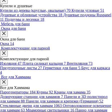
Купели и душевые
Купели из дерева (круглые, овальные)
70
Купели угловые
51
Душевые и обливные устройства
18
Душевые поддоны Ruspanel
11
Подиумы и лесенки
18
Мебель для бани
Окна для бани
Окна для бани
Окна
14
Комплектующие для парной
Комплектующие для парной
Изоляция
47
Плита силикат кальция
7
Вентиляция
73
Предтопочные листы
27
Герметики для бани
5
Брус для каркаса
4
Все для Хаммама
Все для Хаммама
Парогенераторы
184
Курны
92
Краны для хамама
35
Дозирующие станции для хамамов
7
Панели и 3D полистирол
для хаммам
88
Панели для хаммам и крепежи (Германия)
52
Стеклянные двери для хаммам
1063
Оптоволоконное освещение
для хаммам
63
Мраморные светильники
16
Панно для хаммам