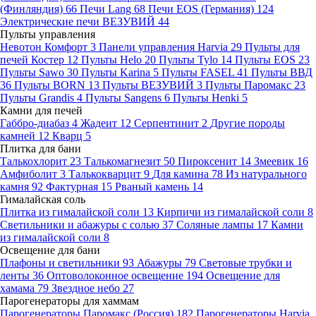
(Финляндия)
66
Печи Lang
68
Печи EOS (Германия)
124
Электрические печи ВЕЗУВИЙ
44
Пульты управления
Невотон Комфорт
3
Панели управления Harvia
29
Пульты для
печей Костер
12
Пульты Helo
20
Пульты Tylo
14
Пульты EOS
23
Пульты Sawo
30
Пульты Karina
5
Пульты FASEL
41
Пульты ВВД
36
Пульты BORN
13
Пульты ВЕЗУВИЙ
3
Пульты Паромакс
23
Пульты Grandis
4
Пульты Sangens
6
Пульты Henki
5
Камни для печей
Габбро-диабаз
4
Жадеит
12
Серпентинит
2
Другие породы
камней
12
Кварц
5
Плитка для бани
Талькохлорит
23
Талькомагнезит
50
Пироксенит
14
Змеевик
16
Амфиболит
3
Талькокварцит
9
Для камина
78
Из натурального
камня
92
Фактурная
15
Рваный камень
14
Гималайская соль
Плитка из гималайской соли
13
Кирпичи из гималайской соли
8
Светильники и абажуры с солью
37
Соляные лампы
17
Камни
из гималайской соли
8
Освещение для бани
Плафоны и светильники
93
Абажуры
79
Световые трубки и
ленты
36
Оптоволоконное освещение
194
Освещение для
хамама
79
Звездное небо
27
Парогенераторы для хаммам
Парогенераторы Паромакс (Россия)
182
Парогенераторы Harvia