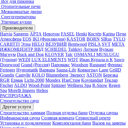
Все для пикника
Отопительные печи
Межкомнатые двери
Снегогенераторы
Уличные кухни
Производители
Harvia
Sangens
АРТА
Невотон
FASEL
Henki
Костёр
Karina
Печи
Атмосфера
EOS
IKI (Финляндия)
KASTOR
BORN
SlRus
TYLO
CARIITTI
Этна
HELO
ВЕЗУВИЙ
Bentwood
PISLA
SVT
МЕТА
ИЖКОМЦЕНТР ВВД
SCHIEDEL
Tulikivi
Литком
Вулкан
Магнум
Duck and Dog
KLOVER
Talc
OSMANLI MUSLUGU
(Турция)
WEDI
LUX ELEMENTS
WDT
Иван Купала и К
Sawo
Doorwood
Grand (Россия)
Паромакс
Woodson
Ruspanel
Феникс
Feringer
Hygromatik
Варвара
Sauna-Life
Ковкоград
Lang
GrillD
Grandis
Camylle
KOLO
Blumenberg
Эверест
ASTON
Березка
RGR
Ермак
Licht-2000
Mondex
ИзиСтим
Kovstandart
Теклар
Fischer
ALDO
Wood-Point
Spitzner
Wellness Spa
R-Snow
Regen
Spa
Morelli Impero
Helios
РАСПРОДАЖА
Строительство саун
Другие услуги
Строительство хаммам
Полная отделка бани
Отделка сауны
Инфракрасная сауна
Соляная комната
Сервисный центр
Установка и подключение
Комплектация бани
Вызов на замеры