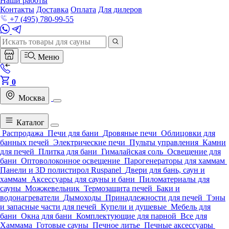
Наши работы
Контакты
Доставка
Оплата
Для дилеров
+7 (495) 780-99-55
Меню
0
Москва
Каталог
Распродажа
Печи для бани
Дровяные печи
Облицовки для
банных печей
Электрические печи
Пульты управления
Камни
для печей
Плитка для бани
Гималайская соль
Освещение для
бани
Оптоволоконное освещение
Парогенераторы для хаммам
Панели и 3D полистирол Ruspanel
Двери для бань, саун и
хаммам
Аксессуары для сауны и бани
Пиломатериалы для
сауны
Можжевельник
Термозащита печей
Баки и
водонагреватели
Дымоходы
Принадлежности для печей
Тэны
и запасные части для печей
Купели и душевые
Мебель для
бани
Окна для бани
Комплектующие для парной
Все для
Хаммама
Готовые сауны
Печное литье
Печные аксессуары