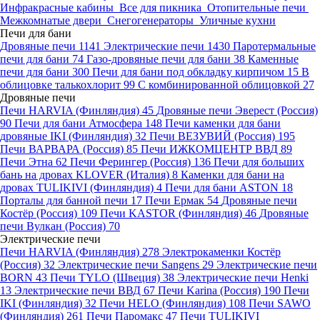
Инфракрасные кабины
Все для пикника
Отопительные печи
Межкомнатые двери
Снегогенераторы
Уличные кухни
Печи для бани
Дровяные печи
1141
Электрические печи
1430
Паротермальные
печи для бани
74
Газо-дровяные печи для бани
38
Каменные
печи для бани
300
Печи для бани под обкладку кирпичом
15
В
облицовке талькохлорит
99
С комбинированной облицовкой
27
Дровяные печи
Печи HARVIA (Финляндия)
45
Дровяные печи Эверест (Россия)
90
Печи для бани Атмосфера
148
Печи каменки для бани
дровяные IKI (Финляндия)
32
Печи ВЕЗУВИЙ (Россия)
195
Печи ВАРВАРА (Россия)
85
Печи ИЖКОМЦЕНТР ВВД
89
Печи Этна
62
Печи Ферингер (Россия)
136
Печи для больших
бань на дровах KLOVER (Италия)
8
Каменки для бани на
дровах TULIKIVI (Финляндия)
4
Печи для бани ASTON
18
Порталы для банной печи
17
Печи Ермак
54
Дровяные печи
Костёр (Россия)
109
Печи KASTOR (Финляндия)
46
Дровяные
печи Вулкан (Россия)
70
Электрические печи
Печи HARVIA (Финляндия)
278
Электрокаменки Костёр
(Россия)
32
Электрические печи Sangens
29
Электрические печи
BORN
43
Печи TYLO (Швеция)
38
Электрические печи Henki
13
Электрические печи ВВД
67
Печи Karina (Россия)
190
Печи
IKI (Финляндия)
32
Печи HELO (Финляндия)
108
Печи SAWO
(Финляндия)
261
Печи Паромакс
47
Печи TULIKIVI