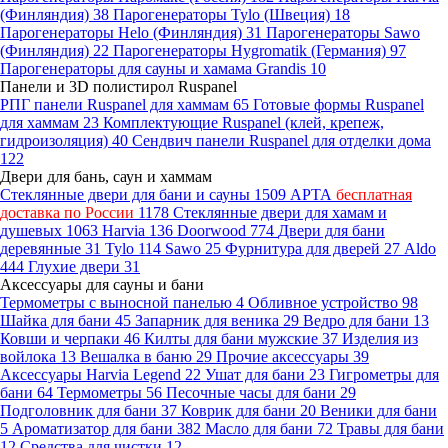
(Финляндия)
38
Парогенераторы Tylo (Швеция)
18
Парогенераторы Helo (Финляндия)
31
Парогенераторы Sawo
(Финляндия)
22
Парогенераторы Hygromatik (Германия)
97
Парогенераторы для сауны и хамама Grandis
10
Панели и 3D полистирол Ruspanel
РПГ панели Ruspanel для хаммам
65
Готовые формы Ruspanel
для хаммам
23
Комплектующие Ruspanel (клей, крепеж,
гидроизоляция)
40
Сендвич панели Ruspanel для отделки дома
122
Двери для бань, саун и хаммам
Стеклянные двери для бани и сауны
1509
АРТА
бесплатная
доставка по России
1178
Стеклянные двери для хамам и
душевых
1063
Harvia
136
Doorwood
774
Двери для бани
деревянные
31
Tylo
114
Sawo
25
Фурнитура для дверей
27
Aldo
444
Глухие двери
31
Аксессуары для сауны и бани
Термометры с выносной панелью
4
Обливное устройство
98
Шайка для бани
45
Запарник для веника
29
Ведро для бани
13
Ковши и черпаки
46
Килты для бани мужские
37
Изделия из
войлока
13
Вешалка в баню
29
Прочие аксессуары
39
Аксессуары Harvia Legend
22
Ушат для бани
23
Гигрометры для
бани
64
Термометры
56
Песочные часы для бани
29
Подголовник для бани
37
Коврик для бани
20
Веники для бани
5
Ароматизатор для бани
382
Масло для бани
72
Травы для бани
12
Средства для чистки
12