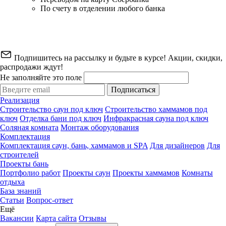
По счету в отделении любого банка
Подпишитесь на рассылку и будьте в курсе! Акции, скидки,
распродажи ждут!
Не заполняйте это поле
Подписаться
Реализация
Строительство саун под ключ
Строительство хаммамов под
ключ
Отделка бани под ключ
Инфракрасная сауна под ключ
Соляная комната
Монтаж оборудования
Комплектация
Комплектация саун, бань, хаммамов и SPA
Для дизайнеров
Для
строителей
Проекты бань
Портфолио работ
Проекты саун
Проекты хаммамов
Комнаты
отдыха
База знаний
Статьи
Вопрос-ответ
Ещё
Вакансии
Карта сайта
Отзывы