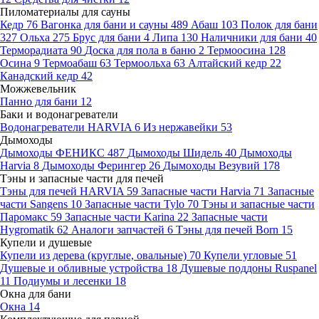
Пиломатериалы для сауны
Кедр
76
Вагонка для бани и сауны
489
Абаш
103
Полок для бани
327
Ольха
275
Брус для бани
4
Липа
130
Наличники для бани
40
Терморадиата
90
Доска для пола в баню
2
Термоосина
128
Осина
9
Термоабаш
63
Термоольха
63
Алтайский кедр
22
Канадский кедр
42
Можжевельник
Панно для бани
12
Баки и водонагреватели
Водонагреватели HARVIA
6
Из нержавейки
53
Дымоходы
Дымоходы ФЕНИКС
487
Дымоходы Шидель
40
Дымоходы
Harvia
8
Дымоходы Ферингер
26
Дымоходы Везувий
178
Тэны и запасные части для печей
Тэны для печей HARVIA
59
Запасные части Harvia
71
Запасные
части Sangens
10
Запасные части Tylo
70
Тэны и запасные части
Паромакс
59
Запасные части Karina
22
Запасные части
Hygromatik
62
Аналоги запчастей
6
Тэны для печей Born
15
Купели и душевые
Купели из дерева (круглые, овальные)
70
Купели угловые
51
Душевые и обливные устройства
18
Душевые поддоны Ruspanel
11
Подиумы и лесенки
18
Окна для бани
Окна
14