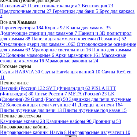
Комплектующие для парной
Изоляция
47
Плита силикат кальция
7
Вентиляция
73
Предтопочные листы
27
Герметики для бани
5
Брус для каркаса
4
Все для Хаммама
Парогенераторы
184
Курны
92
Краны для хамама
35
Дозирующие станции для хамамов
7
Панели и 3D полистирол
для хаммам
88
Панели для хаммам и крепежи (Германия)
52
Стеклянные двери для хаммам
1063
Оптоволоконное освещение
для хаммам
63
Мраморные светильники
16
Панно для хаммам
22
Колонны мраморные
6
Арки мраморные
161
Массажные
столы для хаммам
16
Мраморные раковины
24
Готовые сауны
Сауны HARVIA
30
Сауны Harvia для ванной
10
Сауны Re:Gen
11
Печное литье
Везувий (Россия)
132
SVT (Финляндия)
62
PISLA HTT
(Финляндия)
80
Литье России
7
МЕТА (Россия)
23
LK
(Словения)
29
Grand (Россия)
50
Задвижки для печи чугунные
22
Колосники для печи чугунные
41
Дверцы для печи
164
Плиты чугунные для печи
13
Плиты чугунные под казан
15
Печные аксессуары
Каминные экраны
28
Каминные наборы
90
Дровницы
53
Инфракрасные кабины
Инфракрасные кабины Harvia
8
Инфракрасные излучатели
10