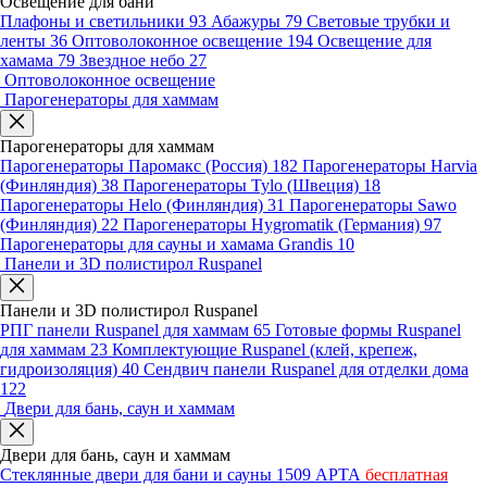
Освещение для бани
Плафоны и светильники
93
Абажуры
79
Световые трубки и
ленты
36
Оптоволоконное освещение
194
Освещение для
хамама
79
Звездное небо
27
Оптоволоконное освещение
Парогенераторы для хаммам
Парогенераторы для хаммам
Парогенераторы Паромакс (Россия)
182
Парогенераторы Harvia
(Финляндия)
38
Парогенераторы Tylo (Швеция)
18
Парогенераторы Helo (Финляндия)
31
Парогенераторы Sawo
(Финляндия)
22
Парогенераторы Hygromatik (Германия)
97
Парогенераторы для сауны и хамама Grandis
10
Панели и 3D полистирол Ruspanel
Панели и 3D полистирол Ruspanel
РПГ панели Ruspanel для хаммам
65
Готовые формы Ruspanel
для хаммам
23
Комплектующие Ruspanel (клей, крепеж,
гидроизоляция)
40
Сендвич панели Ruspanel для отделки дома
122
Двери для бань, саун и хаммам
Двери для бань, саун и хаммам
Стеклянные двери для бани и сауны
1509
АРТА
бесплатная