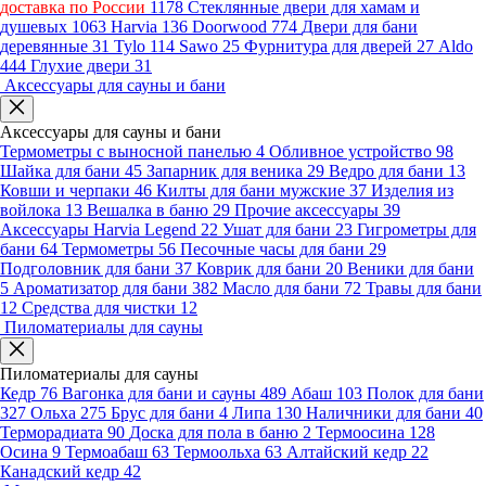
доставка по России
1178
Стеклянные двери для хамам и
душевых
1063
Harvia
136
Doorwood
774
Двери для бани
деревянные
31
Tylo
114
Sawo
25
Фурнитура для дверей
27
Aldo
444
Глухие двери
31
Аксессуары для сауны и бани
Аксессуары для сауны и бани
Термометры с выносной панелью
4
Обливное устройство
98
Шайка для бани
45
Запарник для веника
29
Ведро для бани
13
Ковши и черпаки
46
Килты для бани мужские
37
Изделия из
войлока
13
Вешалка в баню
29
Прочие аксессуары
39
Аксессуары Harvia Legend
22
Ушат для бани
23
Гигрометры для
бани
64
Термометры
56
Песочные часы для бани
29
Подголовник для бани
37
Коврик для бани
20
Веники для бани
5
Ароматизатор для бани
382
Масло для бани
72
Травы для бани
12
Средства для чистки
12
Пиломатериалы для сауны
Пиломатериалы для сауны
Кедр
76
Вагонка для бани и сауны
489
Абаш
103
Полок для бани
327
Ольха
275
Брус для бани
4
Липа
130
Наличники для бани
40
Терморадиата
90
Доска для пола в баню
2
Термоосина
128
Осина
9
Термоабаш
63
Термоольха
63
Алтайский кедр
22
Канадский кедр
42