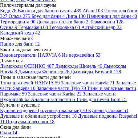
Пиломатериалы для сауны
Кедр
76
Вагонка для бани и сауны
489
Абаш
103
Полок для бани
327
Ольха
275
Брус для бани
4
Липа
130
Наличники для бани
40
Терморадиата
90
Доска для пола в баню
2
Термоосина
128
Осина
9
Термоабаш
63
Термоольха
63
Алтайский кедр
22
Канадский кедр
42
Можжевельник
Панно для бани
12
Баки и водонагреватели
Водонагреватели HARVIA
6
Из нержавейки
53
Дымоходы
Дымоходы ФЕНИКС
487
Дымоходы Шидель
40
Дымоходы
Harvia
8
Дымоходы Ферингер
26
Дымоходы Везувий
178
Тэны и запасные части для печей
Тэны для печей HARVIA
59
Запасные части Harvia
71
Запасные
части Sangens
10
Запасные части Tylo
70
Тэны и запасные части
Паромакс
59
Запасные части Karina
22
Запасные части
Hygromatik
62
Аналоги запчастей
6
Тэны для печей Born
15
Купели и душевые
Купели из дерева (круглые, овальные)
70
Купели угловые
51
Душевые и обливные устройства
18
Душевые поддоны Ruspanel
11
Подиумы и лесенки
18
Окна для бани
Окна
14