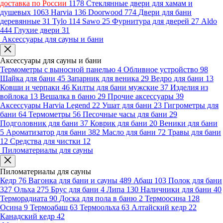
доставка по России
1178
Стеклянные двери для хамам и
душевых
1063
Harvia
136
Doorwood
774
Двери для бани
деревянные
31
Tylo
114
Sawo
25
Фурнитура для дверей
27
Aldo
444
Глухие двери
31
Аксессуары для сауны и бани
Аксессуары для сауны и бани
Термометры с выносной панелью
4
Обливное устройство
98
Шайка для бани
45
Запарник для веника
29
Ведро для бани
13
Ковши и черпаки
46
Килты для бани мужские
37
Изделия из
войлока
13
Вешалка в баню
29
Прочие аксессуары
39
Аксессуары Harvia Legend
22
Ушат для бани
23
Гигрометры для
бани
64
Термометры
56
Песочные часы для бани
29
Подголовник для бани
37
Коврик для бани
20
Веники для бани
5
Ароматизатор для бани
382
Масло для бани
72
Травы для бани
12
Средства для чистки
12
Пиломатериалы для сауны
Пиломатериалы для сауны
Кедр
76
Вагонка для бани и сауны
489
Абаш
103
Полок для бани
327
Ольха
275
Брус для бани
4
Липа
130
Наличники для бани
40
Терморадиата
90
Доска для пола в баню
2
Термоосина
128
Осина
9
Термоабаш
63
Термоольха
63
Алтайский кедр
22
Канадский кедр
42