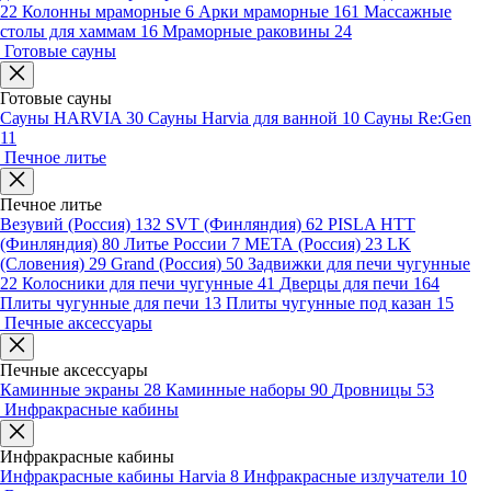
22
Колонны мраморные
6
Арки мраморные
161
Массажные
столы для хаммам
16
Мраморные раковины
24
Готовые сауны
Готовые сауны
Сауны HARVIA
30
Сауны Harvia для ванной
10
Сауны Re:Gen
11
Печное литье
Печное литье
Везувий (Россия)
132
SVT (Финляндия)
62
PISLA HTT
(Финляндия)
80
Литье России
7
МЕТА (Россия)
23
LK
(Словения)
29
Grand (Россия)
50
Задвижки для печи чугунные
22
Колосники для печи чугунные
41
Дверцы для печи
164
Плиты чугунные для печи
13
Плиты чугунные под казан
15
Печные аксессуары
Печные аксессуары
Каминные экраны
28
Каминные наборы
90
Дровницы
53
Инфракрасные кабины
Инфракрасные кабины
Инфракрасные кабины Harvia
8
Инфракрасные излучатели
10