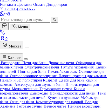
Наши работы
Контакты
Доставка
Оплата
Для дилеров
+7 (495) 780-99-55
Меню
0
Москва
Каталог
Распродажа
Печи для бани
Дровяные печи
Облицовки для
банных печей
Электрические печи
Пульты управления
Камни
для печей
Плитка для бани
Гималайская соль
Освещение для
бани
Оптоволоконное освещение
Парогенераторы для хаммам
Панели и 3D полистирол Ruspanel
Двери для бань, саун и
хаммам
Аксессуары для сауны и бани
Пиломатериалы для
сауны
Можжевельник
Термозащита печей
Баки и
водонагреватели
Дымоходы
Принадлежности для печей
Тэны
и запасные части для печей
Купели и душевые
Мебель для
бани
Окна для бани
Комплектующие для парной
Все для
Хаммама
Готовые сауны
Печное литье
Печные аксессуары