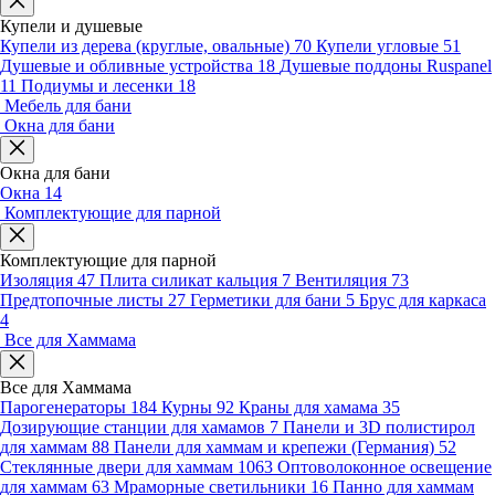
Купели и душевые
Купели из дерева (круглые, овальные)
70
Купели угловые
51
Душевые и обливные устройства
18
Душевые поддоны Ruspanel
11
Подиумы и лесенки
18
Мебель для бани
Окна для бани
Окна для бани
Окна
14
Комплектующие для парной
Комплектующие для парной
Изоляция
47
Плита силикат кальция
7
Вентиляция
73
Предтопочные листы
27
Герметики для бани
5
Брус для каркаса
4
Все для Хаммама
Все для Хаммама
Парогенераторы
184
Курны
92
Краны для хамама
35
Дозирующие станции для хамамов
7
Панели и 3D полистирол
для хаммам
88
Панели для хаммам и крепежи (Германия)
52
Стеклянные двери для хаммам
1063
Оптоволоконное освещение
для хаммам
63
Мраморные светильники
16
Панно для хаммам