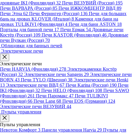
дровяные IKI (Финляндия)
32
Печи ВЕЗУВИЙ (Россия)
195
Печи ВАРВАРА (Россия)
85
Печи ИЖКОМЦЕНТР ВВД
89
Печи Этна
62
Печи Ферингер (Россия)
136
Печи для больших
бань на дровах KLOVER (Италия)
8
Каменки для бани на
дровах TULIKIVI (Финляндия)
4
Печи для бани ASTON
18
Порталы для банной печи
17
Печи Ермак
54
Дровяные печи
Костёр (Россия)
109
Печи KASTOR (Финляндия)
46
Дровяные
печи Вулкан (Россия)
70
Облицовки для банных печей
Электрические печи
Электрические печи
Печи HARVIA (Финляндия)
278
Электрокаменки Костёр
(Россия)
32
Электрические печи Sangens
29
Электрические печи
BORN
43
Печи TYLO (Швеция)
38
Электрические печи Henki
13
Электрические печи ВВД
67
Печи Karina (Россия)
190
Печи
IKI (Финляндия)
32
Печи HELO (Финляндия)
108
Печи SAWO
(Финляндия)
261
Печи Паромакс
47
Печи TULIKIVI
(Финляндия)
66
Печи Lang
68
Печи EOS (Германия)
124
Электрические печи ВЕЗУВИЙ
44
Пульты управления
Пульты управления
Невотон Комфорт
3
Панели управления Harvia
29
Пульты для