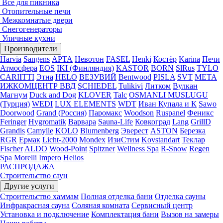
Все для пикника
Отопительные печи
Межкомнатые двери
Снегогенераторы
Уличные кухни
Производители
Harvia
Sangens
АРТА
Невотон
FASEL
Henki
Костёр
Karina
Печи
Атмосфера
EOS
IKI (Финляндия)
KASTOR
BORN
SlRus
TYLO
CARIITTI
Этна
HELO
ВЕЗУВИЙ
Bentwood
PISLA
SVT
МЕТА
ИЖКОМЦЕНТР ВВД
SCHIEDEL
Tulikivi
Литком
Вулкан
Магнум
Duck and Dog
KLOVER
Talc
OSMANLI MUSLUGU
(Турция)
WEDI
LUX ELEMENTS
WDT
Иван Купала и К
Sawo
Doorwood
Grand (Россия)
Паромакс
Woodson
Ruspanel
Феникс
Feringer
Hygromatik
Варвара
Sauna-Life
Ковкоград
Lang
GrillD
Grandis
Camylle
KOLO
Blumenberg
Эверест
ASTON
Березка
RGR
Ермак
Licht-2000
Mondex
ИзиСтим
Kovstandart
Теклар
Fischer
ALDO
Wood-Point
Spitzner
Wellness Spa
R-Snow
Regen
Spa
Morelli Impero
Helios
РАСПРОДАЖА
Строительство саун
Другие услуги
Строительство хаммам
Полная отделка бани
Отделка сауны
Инфракрасная сауна
Соляная комната
Сервисный центр
Установка и подключение
Комплектация бани
Вызов на замеры