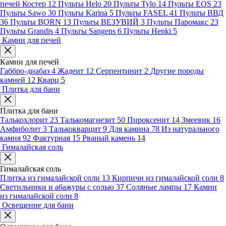
печей Костер
12
Пульты Helo
20
Пульты Tylo
14
Пульты EOS
23
Пульты Sawo
30
Пульты Karina
5
Пульты FASEL
41
Пульты ВВД
36
Пульты BORN
13
Пульты ВЕЗУВИЙ
3
Пульты Паромакс
23
Пульты Grandis
4
Пульты Sangens
6
Пульты Henki
5
Камни для печей
Камни для печей
Габбро-диабаз
4
Жадеит
12
Серпентинит
2
Другие породы
камней
12
Кварц
5
Плитка для бани
Плитка для бани
Талькохлорит
23
Талькомагнезит
50
Пироксенит
14
Змеевик
16
Амфиболит
3
Талькокварцит
9
Для камина
78
Из натурального
камня
92
Фактурная
15
Рваный камень
14
Гималайская соль
Гималайская соль
Плитка из гималайской соли
13
Кирпичи из гималайской соли
8
Светильники и абажуры с солью
37
Соляные лампы
17
Камни
из гималайской соли
8
Освещение для бани