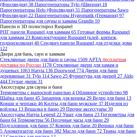
(Финляндия)
38
Парогенераторы Tylo (Швеция)
18
Парогенераторы Helo (Финляндия)
31
Парогенераторы Sawo
(Финляндия)
22
Парогенераторы Hygromatik (Германия)
97
Парогенераторы для сауны и хамама Grandis
10
Панели и 3D полистирол Ruspanel
РПГ панели Ruspanel для хаммам
65
Готовые формы Ruspanel
для хаммам
23
Комплектующие Ruspanel (клей, крепеж,
гидроизоляция)
40
Сендвич панели Ruspanel для отделки дома
122
Двери для бань, саун и хаммам
Стеклянные двери для бани и сауны
1509
АРТА
бесплатная
доставка по России
1178
Стеклянные двери для хамам и
душевых
1063
Harvia
136
Doorwood
774
Двери для бани
деревянные
31
Tylo
114
Sawo
25
Фурнитура для дверей
27
Aldo
444
Глухие двери
31
Аксессуары для сауны и бани
Термометры с выносной панелью
4
Обливное устройство
98
Шайка для бани
45
Запарник для веника
29
Ведро для бани
13
Ковши и черпаки
46
Килты для бани мужские
37
Изделия из
войлока
13
Вешалка в баню
29
Прочие аксессуары
39
Аксессуары Harvia Legend
22
Ушат для бани
23
Гигрометры для
бани
64
Термометры
56
Песочные часы для бани
29
Подголовник для бани
37
Коврик для бани
20
Веники для бани
5
Ароматизатор для бани
382
Масло для бани
72
Травы для бани
12
Средства для чистки
12