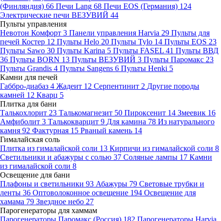
(Финляндия)
66
Печи Lang
68
Печи EOS (Германия)
124
Электрические печи ВЕЗУВИЙ
44
Пульты управления
Невотон Комфорт
3
Панели управления Harvia
29
Пульты для
печей Костер
12
Пульты Helo
20
Пульты Tylo
14
Пульты EOS
23
Пульты Sawo
30
Пульты Karina
5
Пульты FASEL
41
Пульты ВВД
36
Пульты BORN
13
Пульты ВЕЗУВИЙ
3
Пульты Паромакс
23
Пульты Grandis
4
Пульты Sangens
6
Пульты Henki
5
Камни для печей
Габбро-диабаз
4
Жадеит
12
Серпентинит
2
Другие породы
камней
12
Кварц
5
Плитка для бани
Талькохлорит
23
Талькомагнезит
50
Пироксенит
14
Змеевик
16
Амфиболит
3
Талькокварцит
9
Для камина
78
Из натурального
камня
92
Фактурная
15
Рваный камень
14
Гималайская соль
Плитка из гималайской соли
13
Кирпичи из гималайской соли
8
Светильники и абажуры с солью
37
Соляные лампы
17
Камни
из гималайской соли
8
Освещение для бани
Плафоны и светильники
93
Абажуры
79
Световые трубки и
ленты
36
Оптоволоконное освещение
194
Освещение для
хамама
79
Звездное небо
27
Парогенераторы для хаммам
Парогенераторы Паромакс (Россия)
182
Парогенераторы Harvia