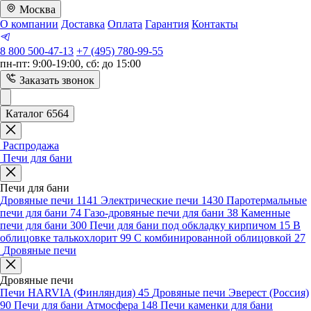
Москва
О компании
Доставка
Оплата
Гарантия
Контакты
8 800 500-47-13
+7 (495) 780-99-55
пн-пт: 9:00-19:00, сб: до 15:00
Заказать звонок
Каталог 6564
Распродажа
Печи для бани
Печи для бани
Дровяные печи
1141
Электрические печи
1430
Паротермальные
печи для бани
74
Газо-дровяные печи для бани
38
Каменные
печи для бани
300
Печи для бани под обкладку кирпичом
15
В
облицовке талькохлорит
99
С комбинированной облицовкой
27
Дровяные печи
Дровяные печи
Печи HARVIA (Финляндия)
45
Дровяные печи Эверест (Россия)
90
Печи для бани Атмосфера
148
Печи каменки для бани