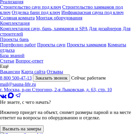
Реализация
Строительство саун под ключ
Строительство хаммамов под
ключ
Отделка бани под ключ
Инфракрасная сауна под ключ
Соляная комната
Монтаж оборудования
Комплектация
Комплектация саун, бань, хаммамов и SPA
Для дизайнеров
Для
строителей
Проекты бань
Портфолио работ
Проекты саун
Проекты хаммамов
Комнаты
отдыха
База знаний
Статьи
Вопрос-ответ
Ещё
Вакансии
Карта сайта
Отзывы
8 800 500-47-13
Заказать звонок
Сейчас работаем
mail@sauna-life.ru
г. Москва
,
р-он Строгино, 2-я Лыковская, д. 63, стр. 10
Не знаете, с чего начать?
Инженер приедет на объект, снимет размеры парной и на месте
ответит на вопросы по оборудованию и отделке.
Вызвать на замеры