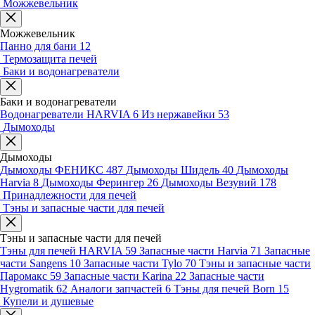
Можжевельник
Можжевельник
Панно для бани
12
Термозащита печей
Баки и водонагреватели
Баки и водонагреватели
Водонагреватели HARVIA
6
Из нержавейки
53
Дымоходы
Дымоходы
Дымоходы ФЕНИКС
487
Дымоходы Шидель
40
Дымоходы
Harvia
8
Дымоходы Ферингер
26
Дымоходы Везувий
178
Принадлежности для печей
Тэны и запасные части для печей
Тэны и запасные части для печей
Тэны для печей HARVIA
59
Запасные части Harvia
71
Запасные
части Sangens
10
Запасные части Tylo
70
Тэны и запасные части
Паромакс
59
Запасные части Karina
22
Запасные части
Hygromatik
62
Аналоги запчастей
6
Тэны для печей Born
15
Купели и душевые