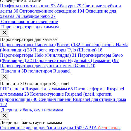
Освещение для бани
Плафоны и светильники
93
Абажуры
79
Световые трубки и
ленты
36
Оптоволоконное освещение
194
Освещение для
хамама
79
Звездное небо
27
Оптоволоконное освещение
Парогенераторы для хаммам
Парогенераторы для хаммам
Парогенераторы Паромакс (Россия)
182
Парогенераторы Harvia
(Финляндия)
38
Парогенераторы Tylo (Швеция)
18
Парогенераторы Helo (Финляндия)
31
Парогенераторы Sawo
(Финляндия)
22
Парогенераторы Hygromatik (Германия)
97
Парогенераторы для сауны и хамама Grandis
10
Панели и 3D полистирол Ruspanel
Панели и 3D полистирол Ruspanel
РПГ панели Ruspanel для хаммам
65
Готовые формы Ruspanel
для хаммам
23
Комплектующие Ruspanel (клей, крепеж,
гидроизоляция)
40
Сендвич панели Ruspanel для отделки дома
122
Двери для бань, саун и хаммам
Двери для бань, саун и хаммам
Стеклянные двери для бани и сауны
1509
АРТА
бесплатная