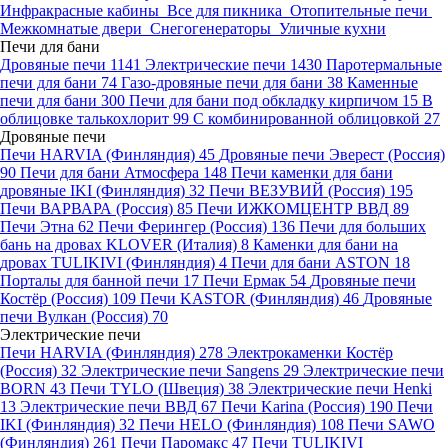
Инфракрасные кабины
Все для пикника
Отопительные печи
Межкомнатые двери
Снегогенераторы
Уличные кухни
Печи для бани
Дровяные печи
1141
Электрические печи
1430
Паротермальные
печи для бани
74
Газо-дровяные печи для бани
38
Каменные
печи для бани
300
Печи для бани под обкладку кирпичом
15
В
облицовке талькохлорит
99
С комбинированной облицовкой
27
Дровяные печи
Печи HARVIA (Финляндия)
45
Дровяные печи Эверест (Россия)
90
Печи для бани Атмосфера
148
Печи каменки для бани
дровяные IKI (Финляндия)
32
Печи ВЕЗУВИЙ (Россия)
195
Печи ВАРВАРА (Россия)
85
Печи ИЖКОМЦЕНТР ВВД
89
Печи Этна
62
Печи Ферингер (Россия)
136
Печи для больших
бань на дровах KLOVER (Италия)
8
Каменки для бани на
дровах TULIKIVI (Финляндия)
4
Печи для бани ASTON
18
Порталы для банной печи
17
Печи Ермак
54
Дровяные печи
Костёр (Россия)
109
Печи KASTOR (Финляндия)
46
Дровяные
печи Вулкан (Россия)
70
Электрические печи
Печи HARVIA (Финляндия)
278
Электрокаменки Костёр
(Россия)
32
Электрические печи Sangens
29
Электрические печи
BORN
43
Печи TYLO (Швеция)
38
Электрические печи Henki
13
Электрические печи ВВД
67
Печи Karina (Россия)
190
Печи
IKI (Финляндия)
32
Печи HELO (Финляндия)
108
Печи SAWO
(Финляндия)
261
Печи Паромакс
47
Печи TULIKIVI