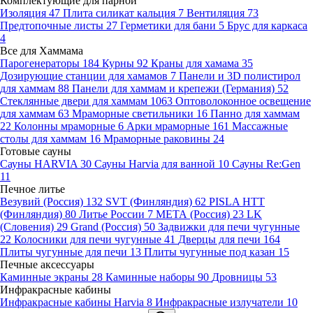
Комплектующие для парной
Изоляция
47
Плита силикат кальция
7
Вентиляция
73
Предтопочные листы
27
Герметики для бани
5
Брус для каркаса
4
Все для Хаммама
Парогенераторы
184
Курны
92
Краны для хамама
35
Дозирующие станции для хамамов
7
Панели и 3D полистирол
для хаммам
88
Панели для хаммам и крепежи (Германия)
52
Стеклянные двери для хаммам
1063
Оптоволоконное освещение
для хаммам
63
Мраморные светильники
16
Панно для хаммам
22
Колонны мраморные
6
Арки мраморные
161
Массажные
столы для хаммам
16
Мраморные раковины
24
Готовые сауны
Сауны HARVIA
30
Сауны Harvia для ванной
10
Сауны Re:Gen
11
Печное литье
Везувий (Россия)
132
SVT (Финляндия)
62
PISLA HTT
(Финляндия)
80
Литье России
7
МЕТА (Россия)
23
LK
(Словения)
29
Grand (Россия)
50
Задвижки для печи чугунные
22
Колосники для печи чугунные
41
Дверцы для печи
164
Плиты чугунные для печи
13
Плиты чугунные под казан
15
Печные аксессуары
Каминные экраны
28
Каминные наборы
90
Дровницы
53
Инфракрасные кабины
Инфракрасные кабины Harvia
8
Инфракрасные излучатели
10