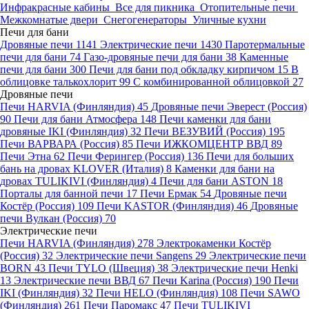
Инфракрасные кабины
Все для пикника
Отопительные печи
Межкомнатые двери
Снегогенераторы
Уличные кухни
Печи для бани
Дровяные печи
1141
Электрические печи
1430
Паротермальные
печи для бани
74
Газо-дровяные печи для бани
38
Каменные
печи для бани
300
Печи для бани под обкладку кирпичом
15
В
облицовке талькохлорит
99
С комбинированной облицовкой
27
Дровяные печи
Печи HARVIA (Финляндия)
45
Дровяные печи Эверест (Россия)
90
Печи для бани Атмосфера
148
Печи каменки для бани
дровяные IKI (Финляндия)
32
Печи ВЕЗУВИЙ (Россия)
195
Печи ВАРВАРА (Россия)
85
Печи ИЖКОМЦЕНТР ВВД
89
Печи Этна
62
Печи Ферингер (Россия)
136
Печи для больших
бань на дровах KLOVER (Италия)
8
Каменки для бани на
дровах TULIKIVI (Финляндия)
4
Печи для бани ASTON
18
Порталы для банной печи
17
Печи Ермак
54
Дровяные печи
Костёр (Россия)
109
Печи KASTOR (Финляндия)
46
Дровяные
печи Вулкан (Россия)
70
Электрические печи
Печи HARVIA (Финляндия)
278
Электрокаменки Костёр
(Россия)
32
Электрические печи Sangens
29
Электрические печи
BORN
43
Печи TYLO (Швеция)
38
Электрические печи Henki
13
Электрические печи ВВД
67
Печи Karina (Россия)
190
Печи
IKI (Финляндия)
32
Печи HELO (Финляндия)
108
Печи SAWO
(Финляндия)
261
Печи Паромакс
47
Печи TULIKIVI