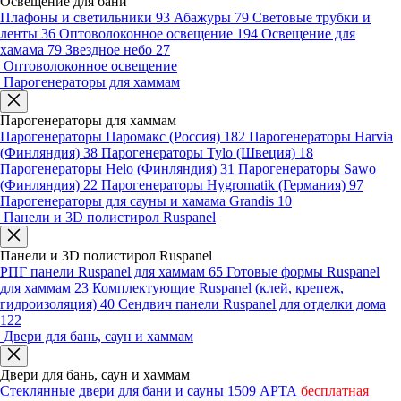
Освещение для бани
Плафоны и светильники
93
Абажуры
79
Световые трубки и
ленты
36
Оптоволоконное освещение
194
Освещение для
хамама
79
Звездное небо
27
Оптоволоконное освещение
Парогенераторы для хаммам
Парогенераторы для хаммам
Парогенераторы Паромакс (Россия)
182
Парогенераторы Harvia
(Финляндия)
38
Парогенераторы Tylo (Швеция)
18
Парогенераторы Helo (Финляндия)
31
Парогенераторы Sawo
(Финляндия)
22
Парогенераторы Hygromatik (Германия)
97
Парогенераторы для сауны и хамама Grandis
10
Панели и 3D полистирол Ruspanel
Панели и 3D полистирол Ruspanel
РПГ панели Ruspanel для хаммам
65
Готовые формы Ruspanel
для хаммам
23
Комплектующие Ruspanel (клей, крепеж,
гидроизоляция)
40
Сендвич панели Ruspanel для отделки дома
122
Двери для бань, саун и хаммам
Двери для бань, саун и хаммам
Стеклянные двери для бани и сауны
1509
АРТА
бесплатная