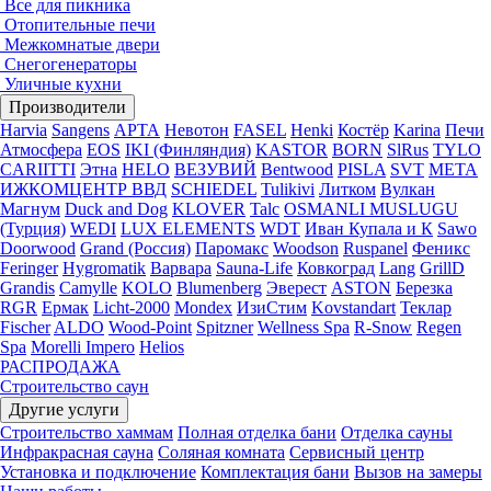
Все для пикника
Отопительные печи
Межкомнатые двери
Снегогенераторы
Уличные кухни
Производители
Harvia
Sangens
АРТА
Невотон
FASEL
Henki
Костёр
Karina
Печи
Атмосфера
EOS
IKI (Финляндия)
KASTOR
BORN
SlRus
TYLO
CARIITTI
Этна
HELO
ВЕЗУВИЙ
Bentwood
PISLA
SVT
МЕТА
ИЖКОМЦЕНТР ВВД
SCHIEDEL
Tulikivi
Литком
Вулкан
Магнум
Duck and Dog
KLOVER
Talc
OSMANLI MUSLUGU
(Турция)
WEDI
LUX ELEMENTS
WDT
Иван Купала и К
Sawo
Doorwood
Grand (Россия)
Паромакс
Woodson
Ruspanel
Феникс
Feringer
Hygromatik
Варвара
Sauna-Life
Ковкоград
Lang
GrillD
Grandis
Camylle
KOLO
Blumenberg
Эверест
ASTON
Березка
RGR
Ермак
Licht-2000
Mondex
ИзиСтим
Kovstandart
Теклар
Fischer
ALDO
Wood-Point
Spitzner
Wellness Spa
R-Snow
Regen
Spa
Morelli Impero
Helios
РАСПРОДАЖА
Строительство саун
Другие услуги
Строительство хаммам
Полная отделка бани
Отделка сауны
Инфракрасная сауна
Соляная комната
Сервисный центр
Установка и подключение
Комплектация бани
Вызов на замеры