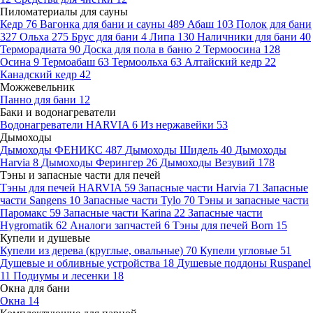
Пиломатериалы для сауны
Кедр
76
Вагонка для бани и сауны
489
Абаш
103
Полок для бани
327
Ольха
275
Брус для бани
4
Липа
130
Наличники для бани
40
Терморадиата
90
Доска для пола в баню
2
Термоосина
128
Осина
9
Термоабаш
63
Термоольха
63
Алтайский кедр
22
Канадский кедр
42
Можжевельник
Панно для бани
12
Баки и водонагреватели
Водонагреватели HARVIA
6
Из нержавейки
53
Дымоходы
Дымоходы ФЕНИКС
487
Дымоходы Шидель
40
Дымоходы
Harvia
8
Дымоходы Ферингер
26
Дымоходы Везувий
178
Тэны и запасные части для печей
Тэны для печей HARVIA
59
Запасные части Harvia
71
Запасные
части Sangens
10
Запасные части Tylo
70
Тэны и запасные части
Паромакс
59
Запасные части Karina
22
Запасные части
Hygromatik
62
Аналоги запчастей
6
Тэны для печей Born
15
Купели и душевые
Купели из дерева (круглые, овальные)
70
Купели угловые
51
Душевые и обливные устройства
18
Душевые поддоны Ruspanel
11
Подиумы и лесенки
18
Окна для бани
Окна
14