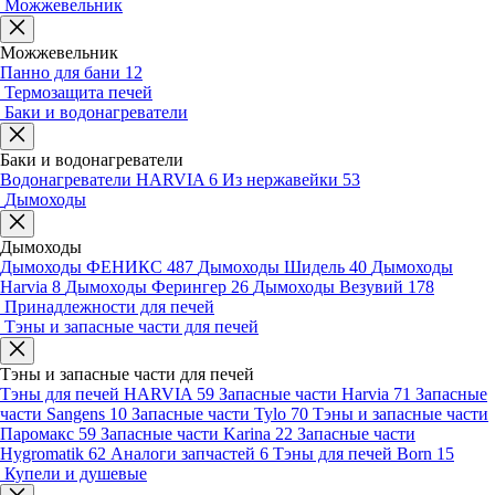
Можжевельник
Можжевельник
Панно для бани
12
Термозащита печей
Баки и водонагреватели
Баки и водонагреватели
Водонагреватели HARVIA
6
Из нержавейки
53
Дымоходы
Дымоходы
Дымоходы ФЕНИКС
487
Дымоходы Шидель
40
Дымоходы
Harvia
8
Дымоходы Ферингер
26
Дымоходы Везувий
178
Принадлежности для печей
Тэны и запасные части для печей
Тэны и запасные части для печей
Тэны для печей HARVIA
59
Запасные части Harvia
71
Запасные
части Sangens
10
Запасные части Tylo
70
Тэны и запасные части
Паромакс
59
Запасные части Karina
22
Запасные части
Hygromatik
62
Аналоги запчастей
6
Тэны для печей Born
15
Купели и душевые