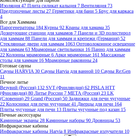
Комплектующие для парной
Изоляция
47
Плита силикат кальция
7
Вентиляция
73
Предтопочные листы
27
Герметики для бани
5
Брус для каркаса
4
Все для Хаммама
Парогенераторы
184
Курны
92
Краны для хамама
35
Дозирующие станции для хамамов
7
Панели и 3D полистирол
для хаммам
88
Панели для хаммам и крепежи (Германия)
52
Стеклянные двери для хаммам
1063
Оптоволоконное освещение
для хаммам
63
Мраморные светильники
16
Панно для хаммам
22
Колонны мраморные
6
Арки мраморные
161
Массажные
столы для хаммам
16
Мраморные раковины
24
Готовые сауны
Сауны HARVIA
30
Сауны Harvia для ванной
10
Сауны Re:Gen
11
Печное литье
Везувий (Россия)
132
SVT (Финляндия)
62
PISLA HTT
(Финляндия)
80
Литье России
7
МЕТА (Россия)
23
LK
(Словения)
29
Grand (Россия)
50
Задвижки для печи чугунные
22
Колосники для печи чугунные
41
Дверцы для печи
164
Плиты чугунные для печи
13
Плиты чугунные под казан
15
Печные аксессуары
Каминные экраны
28
Каминные наборы
90
Дровницы
53
Инфракрасные кабины
Инфракрасные кабины Harvia
8
Инфракрасные излучатели
10