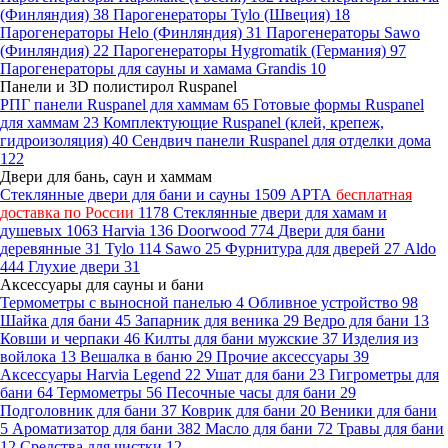
(Финляндия)
38
Парогенераторы Tylo (Швеция)
18
Парогенераторы Helo (Финляндия)
31
Парогенераторы Sawo
(Финляндия)
22
Парогенераторы Hygromatik (Германия)
97
Парогенераторы для сауны и хамама Grandis
10
Панели и 3D полистирол Ruspanel
РПГ панели Ruspanel для хаммам
65
Готовые формы Ruspanel
для хаммам
23
Комплектующие Ruspanel (клей, крепеж,
гидроизоляция)
40
Сендвич панели Ruspanel для отделки дома
122
Двери для бань, саун и хаммам
Стеклянные двери для бани и сауны
1509
АРТА
бесплатная
доставка по России
1178
Стеклянные двери для хамам и
душевых
1063
Harvia
136
Doorwood
774
Двери для бани
деревянные
31
Tylo
114
Sawo
25
Фурнитура для дверей
27
Aldo
444
Глухие двери
31
Аксессуары для сауны и бани
Термометры с выносной панелью
4
Обливное устройство
98
Шайка для бани
45
Запарник для веника
29
Ведро для бани
13
Ковши и черпаки
46
Килты для бани мужские
37
Изделия из
войлока
13
Вешалка в баню
29
Прочие аксессуары
39
Аксессуары Harvia Legend
22
Ушат для бани
23
Гигрометры для
бани
64
Термометры
56
Песочные часы для бани
29
Подголовник для бани
37
Коврик для бани
20
Веники для бани
5
Ароматизатор для бани
382
Масло для бани
72
Травы для бани
12
Средства для чистки
12