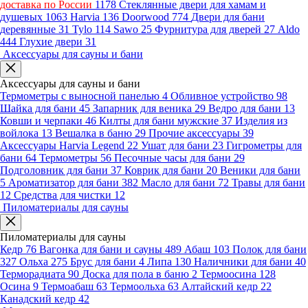
доставка по России
1178
Стеклянные двери для хамам и
душевых
1063
Harvia
136
Doorwood
774
Двери для бани
деревянные
31
Tylo
114
Sawo
25
Фурнитура для дверей
27
Aldo
444
Глухие двери
31
Аксессуары для сауны и бани
Аксессуары для сауны и бани
Термометры с выносной панелью
4
Обливное устройство
98
Шайка для бани
45
Запарник для веника
29
Ведро для бани
13
Ковши и черпаки
46
Килты для бани мужские
37
Изделия из
войлока
13
Вешалка в баню
29
Прочие аксессуары
39
Аксессуары Harvia Legend
22
Ушат для бани
23
Гигрометры для
бани
64
Термометры
56
Песочные часы для бани
29
Подголовник для бани
37
Коврик для бани
20
Веники для бани
5
Ароматизатор для бани
382
Масло для бани
72
Травы для бани
12
Средства для чистки
12
Пиломатериалы для сауны
Пиломатериалы для сауны
Кедр
76
Вагонка для бани и сауны
489
Абаш
103
Полок для бани
327
Ольха
275
Брус для бани
4
Липа
130
Наличники для бани
40
Терморадиата
90
Доска для пола в баню
2
Термоосина
128
Осина
9
Термоабаш
63
Термоольха
63
Алтайский кедр
22
Канадский кедр
42