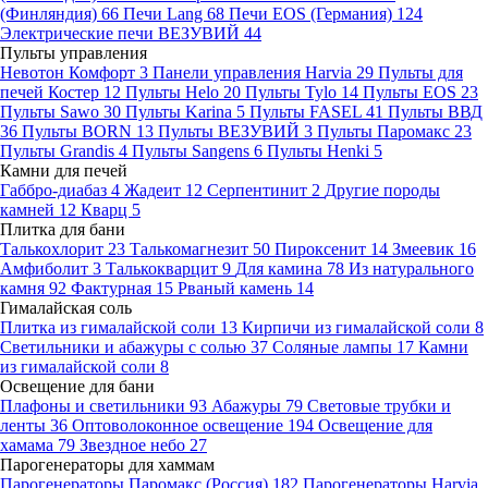
(Финляндия)
66
Печи Lang
68
Печи EOS (Германия)
124
Электрические печи ВЕЗУВИЙ
44
Пульты управления
Невотон Комфорт
3
Панели управления Harvia
29
Пульты для
печей Костер
12
Пульты Helo
20
Пульты Tylo
14
Пульты EOS
23
Пульты Sawo
30
Пульты Karina
5
Пульты FASEL
41
Пульты ВВД
36
Пульты BORN
13
Пульты ВЕЗУВИЙ
3
Пульты Паромакс
23
Пульты Grandis
4
Пульты Sangens
6
Пульты Henki
5
Камни для печей
Габбро-диабаз
4
Жадеит
12
Серпентинит
2
Другие породы
камней
12
Кварц
5
Плитка для бани
Талькохлорит
23
Талькомагнезит
50
Пироксенит
14
Змеевик
16
Амфиболит
3
Талькокварцит
9
Для камина
78
Из натурального
камня
92
Фактурная
15
Рваный камень
14
Гималайская соль
Плитка из гималайской соли
13
Кирпичи из гималайской соли
8
Светильники и абажуры с солью
37
Соляные лампы
17
Камни
из гималайской соли
8
Освещение для бани
Плафоны и светильники
93
Абажуры
79
Световые трубки и
ленты
36
Оптоволоконное освещение
194
Освещение для
хамама
79
Звездное небо
27
Парогенераторы для хаммам
Парогенераторы Паромакс (Россия)
182
Парогенераторы Harvia