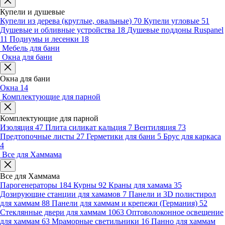
Купели и душевые
Купели из дерева (круглые, овальные)
70
Купели угловые
51
Душевые и обливные устройства
18
Душевые поддоны Ruspanel
11
Подиумы и лесенки
18
Мебель для бани
Окна для бани
Окна для бани
Окна
14
Комплектующие для парной
Комплектующие для парной
Изоляция
47
Плита силикат кальция
7
Вентиляция
73
Предтопочные листы
27
Герметики для бани
5
Брус для каркаса
4
Все для Хаммама
Все для Хаммама
Парогенераторы
184
Курны
92
Краны для хамама
35
Дозирующие станции для хамамов
7
Панели и 3D полистирол
для хаммам
88
Панели для хаммам и крепежи (Германия)
52
Стеклянные двери для хаммам
1063
Оптоволоконное освещение
для хаммам
63
Мраморные светильники
16
Панно для хаммам