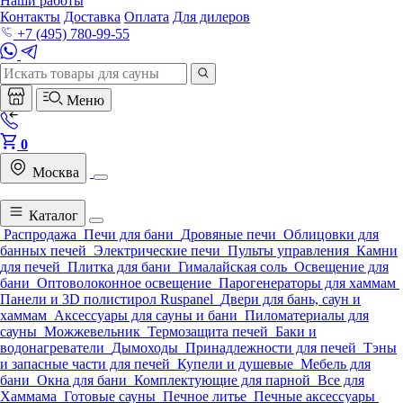
Наши работы
Контакты
Доставка
Оплата
Для дилеров
+7 (495) 780-99-55
Меню
0
Москва
Каталог
Распродажа
Печи для бани
Дровяные печи
Облицовки для
банных печей
Электрические печи
Пульты управления
Камни
для печей
Плитка для бани
Гималайская соль
Освещение для
бани
Оптоволоконное освещение
Парогенераторы для хаммам
Панели и 3D полистирол Ruspanel
Двери для бань, саун и
хаммам
Аксессуары для сауны и бани
Пиломатериалы для
сауны
Можжевельник
Термозащита печей
Баки и
водонагреватели
Дымоходы
Принадлежности для печей
Тэны
и запасные части для печей
Купели и душевые
Мебель для
бани
Окна для бани
Комплектующие для парной
Все для
Хаммама
Готовые сауны
Печное литье
Печные аксессуары