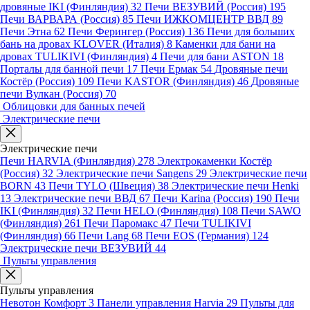
дровяные IKI (Финляндия)
32
Печи ВЕЗУВИЙ (Россия)
195
Печи ВАРВАРА (Россия)
85
Печи ИЖКОМЦЕНТР ВВД
89
Печи Этна
62
Печи Ферингер (Россия)
136
Печи для больших
бань на дровах KLOVER (Италия)
8
Каменки для бани на
дровах TULIKIVI (Финляндия)
4
Печи для бани ASTON
18
Порталы для банной печи
17
Печи Ермак
54
Дровяные печи
Костёр (Россия)
109
Печи KASTOR (Финляндия)
46
Дровяные
печи Вулкан (Россия)
70
Облицовки для банных печей
Электрические печи
Электрические печи
Печи HARVIA (Финляндия)
278
Электрокаменки Костёр
(Россия)
32
Электрические печи Sangens
29
Электрические печи
BORN
43
Печи TYLO (Швеция)
38
Электрические печи Henki
13
Электрические печи ВВД
67
Печи Karina (Россия)
190
Печи
IKI (Финляндия)
32
Печи HELO (Финляндия)
108
Печи SAWO
(Финляндия)
261
Печи Паромакс
47
Печи TULIKIVI
(Финляндия)
66
Печи Lang
68
Печи EOS (Германия)
124
Электрические печи ВЕЗУВИЙ
44
Пульты управления
Пульты управления
Невотон Комфорт
3
Панели управления Harvia
29
Пульты для