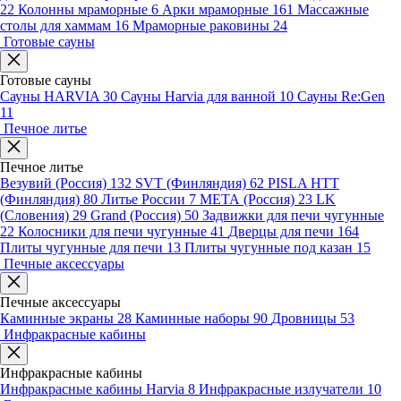
22
Колонны мраморные
6
Арки мраморные
161
Массажные
столы для хаммам
16
Мраморные раковины
24
Готовые сауны
Готовые сауны
Сауны HARVIA
30
Сауны Harvia для ванной
10
Сауны Re:Gen
11
Печное литье
Печное литье
Везувий (Россия)
132
SVT (Финляндия)
62
PISLA HTT
(Финляндия)
80
Литье России
7
МЕТА (Россия)
23
LK
(Словения)
29
Grand (Россия)
50
Задвижки для печи чугунные
22
Колосники для печи чугунные
41
Дверцы для печи
164
Плиты чугунные для печи
13
Плиты чугунные под казан
15
Печные аксессуары
Печные аксессуары
Каминные экраны
28
Каминные наборы
90
Дровницы
53
Инфракрасные кабины
Инфракрасные кабины
Инфракрасные кабины Harvia
8
Инфракрасные излучатели
10