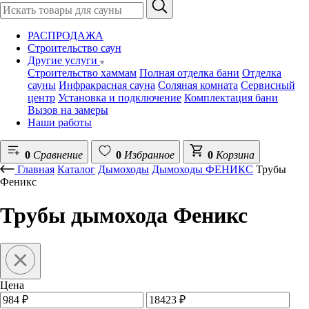
РАСПРОДАЖА
Строительство саун
Другие услуги
Строительство хаммам
Полная отделка бани
Отделка
сауны
Инфракрасная сауна
Соляная комната
Сервисный
центр
Установка и подключение
Комплектация бани
Вызов на замеры
Наши работы
0
Сравнение
0
Избранное
0
Корзина
Главная
Каталог
Дымоходы
Дымоходы ФЕНИКС
Трубы
Феникс
Трубы дымохода Феникс
Цена