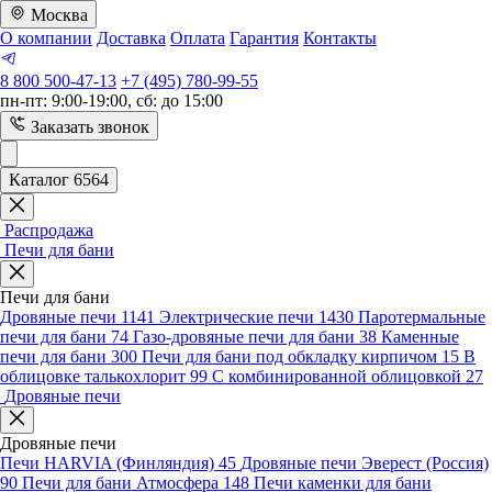
Москва
О компании
Доставка
Оплата
Гарантия
Контакты
8 800 500-47-13
+7 (495) 780-99-55
пн-пт: 9:00-19:00, сб: до 15:00
Заказать звонок
Каталог 6564
Распродажа
Печи для бани
Печи для бани
Дровяные печи
1141
Электрические печи
1430
Паротермальные
печи для бани
74
Газо-дровяные печи для бани
38
Каменные
печи для бани
300
Печи для бани под обкладку кирпичом
15
В
облицовке талькохлорит
99
С комбинированной облицовкой
27
Дровяные печи
Дровяные печи
Печи HARVIA (Финляндия)
45
Дровяные печи Эверест (Россия)
90
Печи для бани Атмосфера
148
Печи каменки для бани