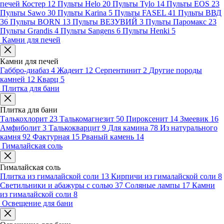
печей Костер
12
Пульты Helo
20
Пульты Tylo
14
Пульты EOS
23
Пульты Sawo
30
Пульты Karina
5
Пульты FASEL
41
Пульты ВВД
36
Пульты BORN
13
Пульты ВЕЗУВИЙ
3
Пульты Паромакс
23
Пульты Grandis
4
Пульты Sangens
6
Пульты Henki
5
Камни для печей
Камни для печей
Габбро-диабаз
4
Жадеит
12
Серпентинит
2
Другие породы
камней
12
Кварц
5
Плитка для бани
Плитка для бани
Талькохлорит
23
Талькомагнезит
50
Пироксенит
14
Змеевик
16
Амфиболит
3
Талькокварцит
9
Для камина
78
Из натурального
камня
92
Фактурная
15
Рваный камень
14
Гималайская соль
Гималайская соль
Плитка из гималайской соли
13
Кирпичи из гималайской соли
8
Светильники и абажуры с солью
37
Соляные лампы
17
Камни
из гималайской соли
8
Освещение для бани